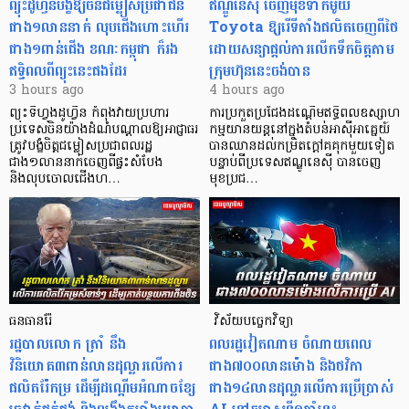
ព្យុះដូហ្វីនបង្ខំឱ្យចិនជម្លៀសប្រជាជន
ឥណ្ឌូនេស៊ី ចេញមុខទាក់ម៉ូយ
ជាង១លាននាក់ លុបជើងហោះហើរ
Toyota ឱ្យរើទីតាំងផលិតចេញពីថៃ
ជាង១ពាន់ជើង ខណៈកម្ពុជា ក៏រង
ដោយសន្យាផ្តល់ការលើកទឹកចិត្តតាម
ឥទ្ធិពលពីព្យុះនេះផងដែរ
ក្រុមហ៊ុននេះចង់បាន
3 hours ago
4 hours ago
ព្យុះទីហ្វុងដូហ្វីន កំពុងវាយប្រហារ
ការប្រកួតប្រជែងដណ្តើមឥទ្ធិពលឧស្សាហ
ប្រទេសចិនយ៉ាងដំណំបណ្តាលឱ្យអាជ្ញាធរ
កម្មយានយន្តនៅក្នុងតំបន់អាស៊ីអាគ្នេយ៍
ត្រូវបង្ខំចិត្តជម្លៀសប្រជាពលរដ្ឋ
បានឈានដល់កម្រិតក្ដៅគគុកមួយទៀត
ជាង១លាននាក់ចេញពីផ្ទះសំបែង
បន្ទាប់ពីប្រទេសឥណ្ឌូនេស៊ី បានចេញ
និងលុបចោលជើងហ…
មុខប្រជ…
ធនធានរ៉ែ
​​​​​​​​​​​​​​​​​​​​​​​​​​​​​ វិស័យបច្ចេកវិទ្យា
​រដ្ឋបាលលោក ត្រាំ នឹង​
ពលរដ្ឋវៀតណាម ​ចំណាយពេល
វិនិយោគ៣ពាន់លានដុល្លារលើការ
ជាង៧០០លានម៉ោង និងថវិកា
ផលិតរ៉ែកម្រ ដើម្បីដណ្តើមអំណាចខ្សែ
ជាង១៤លានដុល្លារលើការប្រើប្រាស់