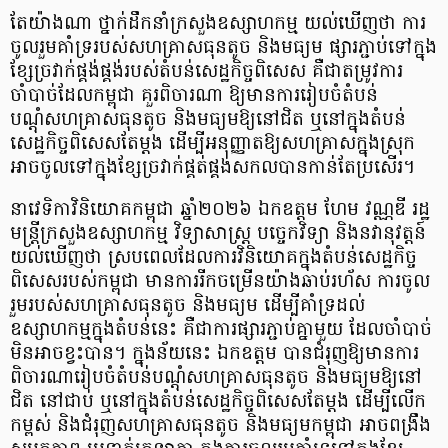
តែយ៉ាងណា ថ្នាក់ដឹកនាំក្រសួងឧស្សាហកម្ម យល់ឃើញថា ការ
ចូលរួមគាំទ្ររបស់សហគ្រាសធុនតូច និងមធ្យម ផ្សារភ្ជាប់ទៅក្នុង
ខ្សែច្រវាក់ផ្គង់ផ្គង់របស់តំបន់សេដ្ឋកិច្ចពិសេស គឺជាតម្រូវការ
ចាំបាច់ដែលកម្ពុជា គួរពិចារណា ឱ្យមានការរៀបចំតំបន់
បណ្តុំសហគ្រាសធុនតូច និងមធ្យមឱ្យនៅជិត ឬនៅក្នុងតំបន់
សេដ្ឋកិច្ចពិសេសតែម្តង ដើម្បីអនុញ្ញាតឱ្យសហគ្រាសក្នុងស្រុក
អាចចូលទៅក្នុងខ្សែច្រវាក់ផ្គត់ផ្គង់សកលបានកាន់តែប្រសើរ។
​នាវេទិកាវិនិយោគកម្ពុជា ឆ្នាំ២០២៦ ឯកឧត្តម ហែម វណ្ណឌី រដ្ឋ
មន្ត្រីក្រសួងឧស្សាហកម្ម វិទ្យាសាស្ត្រ បច្ចេកវិទ្យា និងនវានុវត្តន៍
យល់ឃើញថា ស្របពេលដែលការវិនិយោគក្នុងតំបន់សេដ្ឋកិច្ច
ពិសេសរបស់កម្ពុជា មានការរីកចម្រើនយ៉ាងឆាប់រហ័ស ការចូល
រួមរបស់សហគ្រាសធុនតូច និងមធ្យម ដើម្បីគាំទ្រដល់
ឧស្សាហកម្មក្នុងតំបន់នេះ គឺជាការផ្សារភ្ជាប់គ្នាមួយ ដែលចាំបាច់
មិនអាចខ្វះបាន។ ក្នុងន័យនេះ ឯកឧត្តម បានជំរុញឱ្យមានការ
ពិចារណារៀបចំតំបន់បណ្តុំសហគ្រាសធុនតូច និងមធ្យមឱ្យនៅ
ជិត នៅជាប់ ឬនៅក្នុងតំបន់សេដ្ឋកិច្ចពិសេសតែម្តង ដើម្បីលើក
កម្ពស់ និងជំរុញសហគ្រាសធុនតូច និងមធ្យមកម្ពុជា អាចពង្រឹង