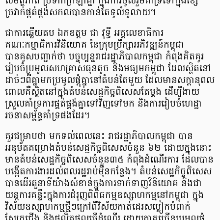
សមត្ថភាព ប្រទាក់ក្រឡាគ្នា ក្នុងការចូលរួមគាំទ្រទៅក្នុងខ្សែ
ច្រវាក់ផ្គត់ផ្គង់សកលបានកាន់តែទូលំទូលាយ។
ជាការឆ្លើយតប ឯកឧត្តម ជា វុទ្ធី អគ្គលេខាធិការ
គណៈកម្មាធិការវិនិយោគ នៃក្រុមប្រឹក្សាអភិវឌ្ឍន៍កម្ពុជា
បានគូសបញ្ជាក់ថា បច្ចុប្បន្នរាជរដ្ឋាភិបាលកម្ពុជា កំពុងគិតគូរ
រៀបចំប្រមូលសហគ្រាសធុនតូច និងមធ្យមកម្ពុជា ដែលស្ថិតនៅ
ដាច់ៗពីគ្នាមកប្រមូលផ្តុំគ្នានៅតំបន់តែមួយ ដែលមានសក្តានុពល
ពោលគឺស្ថិតនៅក្នុងតំបន់សេដ្ឋកិច្ចពិសេសតែម្តង ដើម្បីងាយ
ស្រួលគាំទ្រការផ្គត់ផ្គង់គ្នាទៅវិញទៅមក និងការរៀបចំហេដ្ឋា
រចនាសម្ព័ន្ធគាំទ្រផងដែរ។
គួរជម្រាបថា មកទល់ពេលនេះ រាជរដ្ឋាភិបាលកម្ពុជា បាន
អនុម័តគម្រោងតំបន់សេដ្ឋកិច្ចពិសេសចំនួន ៦២ ដោយក្នុងនោះ
មានតំបន់សេដ្ឋកិច្ចពិសេសចំនួន៣៥ កំពុងដំណើរការ ដែលបាន
បង្កើតការងារដល់ពលរដ្ឋរាប់ម៉ឺនកន្លែង។ តំបន់សេដ្ឋកិច្ចពិសេស
បានដើរតួនាទីយ៉ាងសំខាន់ក្នុងការទាក់ទាញវិនិយោគ និងជា
យន្តការគន្លឹះក្នុងការជំរុញពិពិធកម្មឧស្សាហកម្មនៅកម្ពុជា ក្នុង
វិស័យឧស្សាហកម្មថ្មីៗក្រៅពីវិស័យកាត់ដេរសម្លៀកបំពាក់
ស្បែកជើង និងផលិតផលធ្វើដំណើរ ដោយភាគច្រើនប្រមូលផ្ដុំ