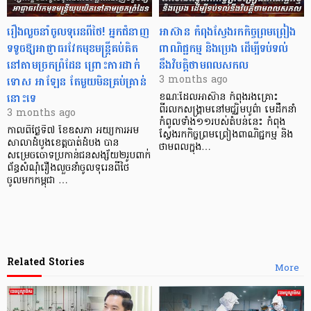
រឿងលួចនាំចូលទុរេនពីថៃ! អ្នកជំនាញ
អាស៊ាន កំពុងស្វែងរកកិច្ចព្រមព្រៀង
ទទូចឱ្យអាជ្ញាធរវែកមុខមន្ត្រីគប់គិត
ពាណិជ្ជកម្ម និងប្រេង ដើម្បីទប់ទល់
នៅតាមច្រកព្រំដែន ព្រោះការដាក់
នឹងវិបត្តិថាមពលសកល
ទោស អាឡែន តែមួយមិនគ្រប់គ្រាន់
3 months ago
នោះទេ
ខណៈដែលអាស៊ាន កំពុងរងគ្រោះ
ពីរលកសង្រ្គាមនៅមជ្ឈិមបូព៌ា មេដឹកនាំ
3 months ago
កំពូលទាំង១១របស់តំបន់នេះ កំពុង
កាលពីថ្ងៃទី៧ ខែឧសភា អយ្យការអម
ស្វែងរកកិច្ចព្រមព្រៀងពាណិជ្ជកម្ម និង
សាលាដំបូងខេត្តបាត់ដំបង បាន
ថាមពលក្នុង…
សម្រេចចោទប្រកាន់ជនសង្ស័យ២រូបពាក់
ព័ន្ធសំណុំរឿងលួចនាំចូលទុរេនពីថៃ
ចូលមកកម្ពុជា …
Related Stories
More