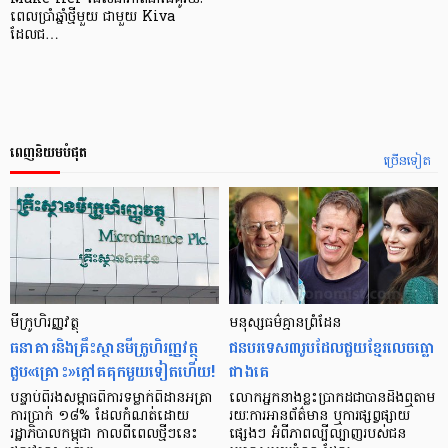
ពេលប្រាំឆ្នាំថ្មីមួយ ជាមួយ Kiva
ដែលជ…
ពេញនិយមបំផុត
ច្រើនទៀត
មីក្រូ​ហិរញ្ញវត្ថុ
មនុស្ស​ធម៌​គ្មាន​ព្រំដែន
ធនាគារ​និង​គ្រឹះស្ថាន​មីក្រូ​ហិរញ្ញវត្ថុ​
ជន​បរទេស​៣​រូប​ដែល​ជួយ​ខ្មែរ​លេច​ធ្លោ​
ជួប«គ្រោះ»ក្តៅ​គគុក​មួយ​ទៀត​ហើយ!
ជាង​គេ
បន្ទាប់​ពី​រង​សម្ពាធ​​ពី​ការ​ទម្លាក់​ពិដាន​អត្រា​
លោកអ្នក​នាង​ខ្លះ​ប្រាកដ​ជា​បាន​​ដឹង​ឮ​តាម​
ការ​ប្រាក់ ១៨​% ដែល​កំណត់​ដោយ​
រយៈ​ការ​អាន​ព័ត៌មាន ឬ​ការ​ផ្សព្វផ្សាយ​
រដ្ឋាភិបាល​កម្ពុជា កាល​ពី​ពេល​ថ្មីៗ​នេះ
ផ្សេងៗ អំពី​ភាព​ល្បីល្បាញ​របស់​ជន​