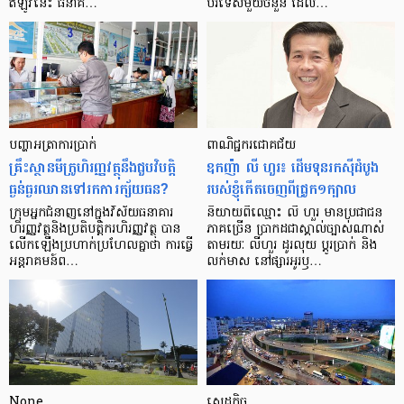
ឥឡូវ​នេះ ធនាគ…
បរទេស​មួយ​ចំនួន ដែល…
បញ្ហា​អត្រា​ការប្រាក់
ពាណិជ្ជករជោគជ័យ
គ្រឹះស្ថាន​មីក្រូ​ហិរញ្ញវត្ថុ​នឹង​ជួប​វិបត្តិ​
ឧកញ៉ា លី ហួរ៖ ដើមទុនរកស៊ីដំបូង
ធ្ងន់ធ្ងរ​ឈាន​ទៅ​រក​ការ​ក្ស័យធន?
របស់ខ្ញុំកើតចេញពីជ្រូក១ក្បាល
ក្រុម​អ្នក​ជំនាញ​នៅ​ក្នុង​វិស័យ​ធនាគារ
និយាយ​ពី​ឈ្មោះ លី ហួរ មាន​ប្រជាជន​
ហិរញ្ញវត្ថុ​និង​ប្រតិបត្តិករ​ហិរញ្ញ​វត្ថុ បាន​​
ភាគ​ច្រើន ប្រាកដ​ជា​ស្គាល់​ច្បាស់​ណាស់
លើក​ឡើង​ប្រហាក់​ប្រហែល​គ្នា​ថា ការ​ធ្វើ​
តាមរយៈ លីហួរ ដូរ​លុយ ប្តូរ​បា្រក់ និង​
អន្តរាគមន៍​ព…
លក់​មាស នៅ​ផ្សារ​អូរ​ឫ…
None
សេដ្ឋកិច្ច​