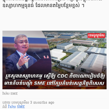
ឧស្សាហកម្មធុនធំ ដែលមានតម្លៃបន្ថែមខ្ពស់ ។
វិស័យ SME
ដោយ
​ ខេមបូណូមីស
3 months ago
អំពី
វិស័យ SME