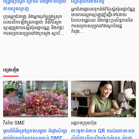
បង្រួមក្រសួង ស្ថាប័ន ដើម្បីកាត់បន្ថយ
ស្នើសុំបើកអាជីវកម្ម
ភាពស្មុគស្មាញ
អ្នកជំនាញចាត់ទុកនីតិវិធីស្នើសុំអាជ្ញាប័ណ្ណ
មានភាពស្មុគស្មាញញ៉ាំញីទៅដោយ
ក្រុមអ្នកជំនាញ និងអ្នកធុរកិច្ចក្នុងស្រុក
បែបបទរដ្ឋបាល និងកង្វះប្រសិទ្ធភាពនៃ
បានលើកឡើងស្របគ្នាថា នីតិវិធីស្មុគ
ការសម្របសម្រួលរវាងស្ថាប័នរដ្ឋ
ស្មាញក្នុងការស្នើសុំអាជ្ញាបណ្ណ និងកង្វះ
កំពុង…
ការសម្របសម្រួលរវាងក្រសួង-ស្ថាប័…
ផ្សេងទៀត
វិស័យ SME
អត្ថបទក្រុមហ៊ុន
មូលនិធិ​ពី​ក្រៅ​ប្រទេស​មួយ កំពុង​សិក្សា​
ការទូទាត់តាម QR របស់ធនាគារអេ
ផ្ដល់​ជំនួយ​ហិរញ្ញវត្ថុ​សម្រាប់ SME
ស៊ីលីដាកើនឡើងយ៉ាងគំហុក អំឡុង