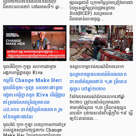
ច្បាមយកបានទេសចរបរទេសសរុប
ផ្សារអន្តរជាតិ ក្រោមកិច្ចព្រមព្រៀងភាពជា
ជិត៣០លាននាក់ នៅឆមាសទី១ ឆ្នា…
ដៃគូសេដ្ឋកិច្ចគ្រប់ជ្រុងជ្រោយ
តំបន់(RCEP) សម្រេចបាន
ជិត៣ពាន់លានដុល្ល…
មូលនិធិកូកា-កូឡា សហការជាមួយ
ឧស្សាហកម្មទេសចរណ៍ពិភពលោក
អង្គការកម្ចីខ្នាតតូច Kiva
ឧស្សាហកម្មទេសចរណ៍ពិភពលោក
កម្មវិធី Change Make Her៖
ខាតបង់ចំណូលជាង ១,៣ ទ្រីលាន
មូលនិធិកូកា-កូឡា សហការជាមួយ
ដុល្លារ នៅឆ្នាំ២០២០
អង្គការកម្ចីខ្នាតតូច Kiva ដើម្បីជួយ
វិស័យទេសចរណ៍ពិភពលោកនៅឆ្នាំ
គាំទ្រដល់សហគ្រិនប្រមាណ
២០២០ ត្រូវបានប៉ាន់ប្រមាណថា
ខាតបង់ចំណូល ១,៣ ទ្រីលានដុល្លារ
៤៥.០០០ នាក់ជុំវិញពិភពលោក រួម
អាមេរិក ដោយសារតែវិបត្តិកូវីដ-១៩ ធ្វើ
ទាំងកម្ពុជាផងដែរ
ឲ្យប៉ះពាល់ដល…
មូលនិធិ កូកា-កូឡា បានប្រកាសការគាំទ្រ
របស់ខ្លួនសម្រាប់យុទ្ធនាការ Change
Make Her ដែលជាភាពជាដៃគូរយៈ