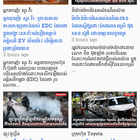
អ្នកឧកញ៉ា សួរ វីរៈ
មីយ៉ាន់ម៉ាបដិសេធសំណើអាស៊ាន
អ្នកឧកញ៉ា សួរ វីរៈ​ ច្រានចោល
មីយ៉ាន់ម៉ាបដិសេធសំណើអាស៊ាន
ការចោទប្រកាន់របស់ EDC ដែលថា
ដែលស្នើឱ្យដោះលែងលោកស្រី អ៊ុង
ខ្លួនបង្ហោះសាររិះគន់រឿងតភ្ជាប់
សាន ស៊ូជី ដោយគ្មានលក្ខខណ្ឌ
អគ្គិសនី EV យឺតយ៉ាវ ដើម្បីតោង
3 hours ago
ប្រជាប្រិយភាព
រដ្ឋាភិបាលយោធាមីយ៉ាន់ម៉ាដឹកនាំដោយ
លោក មីន អ៊ុងឡាំង បានបដិសេធ
3 hours ago
ចំពោះការអំពាវនាវជាថ្មីរបស់អាស៊ាន ក្នុង
អ្នកឧកញ៉ា សួរ វីរៈ អគ្គនាយកក្រុមហ៊ុន
ការដោះលែងមេដឹកនាំស៊ីវិលលោកស្រី
វិរៈប៊ុនថាំ អេចប្រេស បានចេញមុខ
…
បដិសេធយ៉ាងចំពោះការលើកឡើងរបស់
អគ្គិសនីកម្ពុជា (EDC) ដែលថា រូប
លោកច…
ព្យុះដូហ្វីន
ក្រុមហ៊ុន Toyota