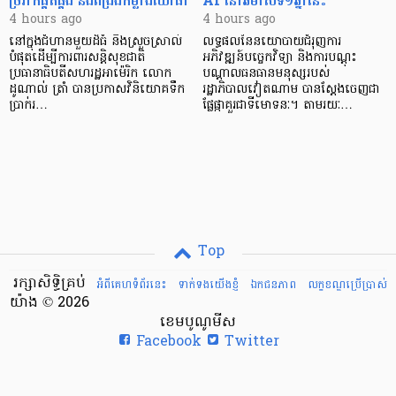
ច្រវាក់ផ្គត់ផ្គង់ និងពង្រឹងកម្លាំងយោធា
AI នៅឆមាសទី១ឆ្នាំនេះ
4 hours ago
4 hours ago
នៅក្នុងជំហានមួយដ៏ធំ និងស្រួចស្រាល់
លទ្ធផលនៃនយោបាយជំរុញការ
បំផុតដើម្បីការពារសន្តិសុខជាតិ
អភិវឌ្ឍន៍បច្ចេកវិទ្យា និងការបណ្តុះ
ប្រធានាធិបតីសហរដ្ឋអាម៉េរិក លោក
បណ្តាលធនធានមនុស្សរបស់
ដូណាល់ ត្រាំ បានប្រកាសវិនិយោគទឹក
រដ្ឋាភិបាលវៀតណាម បានស្តែងចេញជា
ប្រាក់រ…
ផ្លែផ្កាគួរជាទីមោទនៈ។ តាមរយៈ…
Top
រក្សាសិទ្ធិគ្រប់
អំពីគេហទំព័រនេះ
ទាក់ទងយើងខ្ញំ
ឯកជនភាព
លក្ខខណ្ឌ​ប្រើ​ប្រាស់
យ៉ាង © 2026
ខេមបូណូមីស
Facebook
Twitter