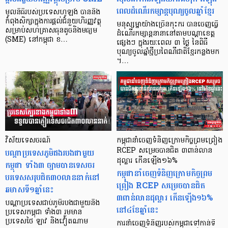
ពេលដំណើរកម្សាន្ដបុណ្យចូលឆ្នាំខ្មែរ
មូលនិធិ​របស់​ប្រទេស​ហូឡង់ បាន​និង​
កំពុង​សិក្សា​ក្នុង​ការ​ផ្ដល់​ជំនួយ​ហិរញ្ញវត្ថុ​
មនុស្សម្នាយ៉ាងច្រើនកុះករ បានចេញធ្វើ
សម្រាប់​សហគ្រាស​ធុន​តូច​និង​មធ្យម​
ដំណើរកម្សាន្តនានានៅតាមបណ្តាខេត្ត
(SME) នៅ​កម្ពុជា ខ…
ផ្សេងៗ ក្នុងរយៈពេល ៣ ថ្ងៃ នៃពិធី
បុណ្យចូលឆ្នាំថ្មីប្រពៃណីជាតិខ្មែរកន្លងមក
។…
វិស័យទេសចរណ៍
កម្ពុជានាំចេញទំនិញក្រោមកិច្ចព្រមព្រៀង
បណ្ដាប្រទេសភូមិផងរបងជាមួយ
RCEP សម្រេចបានជិត ៣ពាន់លាន
ដុល្លារ កើនឡើង១៦%
កម្ពុជា ទាំង៣ ច្បាមបានទេសចរ
កម្ពុជានាំចេញទំនិញក្រោមកិច្ចព្រម
បរទេសសរុបជិត៣០លាននាក់នៅ
ព្រៀង RCEP សម្រេចបានជិត
ឆមាសទី១ឆ្នាំនេះ
៣ពាន់លានដុល្លារ កើនឡើង១៦%
បណ្ដាប្រទេសជាប់ភូមិរបងជាមួយនឹង
នៅ៤ខែឆ្នាំនេះ
ប្រទេសកម្ពុជា ទាំង៣ រួមមាន
ប្រទេសថៃ ឡាវ និងវៀតណាម
ការនាំចេញទំនិញរបស់កម្ពុជាទៅកាន់ទី