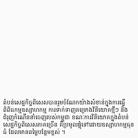
តំបន់សេដ្ឋកិច្ចពិសេសបានរួមចំណែកយ៉ាងសំខាន់ក្នុងការធ្វើ
ពិពិធកម្មឧស្សាហកម្ម ការទាក់ទាញគម្រោងវិនិយោគថ្មីៗ និង
ជំរុញកំណើននាំចេញរបស់កម្ពុជា ខណៈការវិនិយោគក្នុងតំបន់
សេដ្ឋកិច្ចពិសេសភាគច្រើន គឺប្រមូលផ្តុំទៅដោយឧស្សាហកម្មធុន
ធំ ដែលមានតម្លៃបន្ថែមខ្ពស់ ។