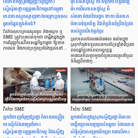
តើមានកត្តារួមផ្សំអ្វីខ្លះធ្វើឱ្យការ
ម្ចាស់សាប៊ូស្ពៃ ចាត់ទុកការក្លែងបន្លំ
ស្នើសុំអាជ្ញាបណ្ណអាជីវកម្មនៅកម្ពុជា
ម៉ាកយីហោសាប៊ូស្ពៃ ពី
មានភាពស្មុគស្មាញជាងបណ្តាប្រទេស
សំណាក់ជនខិលខូច ជាការរំលោភ
មួយចំនួនក្នុងតំបន់?
បំពានទំនុកចិត្ត និងកិច្ចខិតខំប្រឹងប្រែង
របស់ខ្លួនយ៉ាងធ្ងន់ធ្ងរ
វិស័យសហគ្រាសធុនតូច និងមធ្យម ឬ
SME ត្រូវបានចាត់ទុកថា ជាឆ្អឹងខ្នងក្នុង
ស្របពេលដែលផលិតផល ផលិតក្នុង
ការជំរុញកំណើនសេដ្ឋកិច្ចកម្ពុជា ឱ្យមាន
ស្រុកកំពុងទទួលបានការគាំទ្រខ្លាំងពីប្រជា
ភាពធន់ និងភាពប្រកួតប្រជែងខ្ពស់នៅ…
ពលរដ្ឋខ្មែរនាពេលបច្ចុប្បន្ន
មានជនខិលខូចមួយចំនួនបានលួចនាំចូល
ទំនិញពីខាងក្…
វិស័យ SME
វិស័យ SME
អ្នកជំនាញជំរុញឱ្យរដ្ឋាភិបាលពន្លឿន
អ្នកផលិតក្នុងស្រុកស្នើឱ្យរដ្ឋាភិបាល
ការធ្វើកំណែទម្រង់ការ
បង្កើតច្រកចេញចូលតែមួយ ដែលមាន
ស្នើសុំអាជ្ញាបណ្ណអាជីវកម្ម និងស្នើឱ្យ
សិទ្ធិស្វ័យសម្រេចពិតប្រាកដលើការ