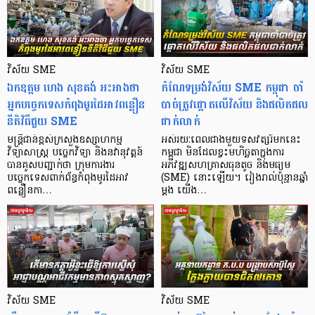
វិស័យ SME
វិស័យ SME
ឯកឧត្តម ហេង សុខគង់​ អះអាងថា
កំណែទម្រង់វិស័យ SME កម្ពុជា ចាំ
អ្នកបច្ចេកទេសកំពុងមូរដៃអាវ​ពន្លឿន
បាច់ត្រូវផ្តោតលើវិស័យ និងផលិតផល
នីតិវិធី​ជួយ SME
ជាក់លាក់
មន្ត្រីជាន់ខ្ពស់ក្រសួងឧស្សាហកម្ម
អស់រយៈពេលជាងមួយទសវត្សរ៍មកនេះ
វិទ្យាសាស្ត្រ បច្ចេកវិទ្យា និងនវានុវត្តន៍
កម្ពុជា មិនដែលខ្វះមហិច្ឆតាក្នុងការ
បានគូសបញ្ជាក់ថា ក្រុមការងារ
អភិវឌ្ឍសហគ្រាសធុនតូច និងមធ្យម
បច្ចេកទេសពាក់ព័ន្ធកំពុងមូរដៃអាវ
(SME) នោះឡើយ។ រៀងរាល់ប៉ុន្មានឆ្នាំ
ពន្លឿនកា…
ម្តង យើង…
វិស័យ SME
វិស័យ SME