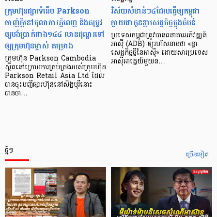
ក្រុមហ៊ុនផ្សារទំនើប Parkson
វិស័យ​សំខាន់ៗ​៤​ដែល​ធ្វើ​ឲ្យ​កម្ពុជា​
ចាញ់ក្ដីនៅតុលាការភ្នំពេញ និងតម្រូវ
ក្លាយ​ជា​កូន​ខ្លា​សេដ្ឋកិច្ច​ក្នុង​តំបន់
ឲ្យបង់ប្រាក់ជាង១៤៤ លានដុល្លារទៅ
ប្រទេស​កម្ពុជា​ត្រូវ​បាន​ធនាគារ​អភិវឌ្ឍន៍​
ឲ្យក្រុមហ៊ុនម្ចាស់ គម្រោង
អាស៊ី (ADB) ឲ្យ​រហ័ស​នាមថា «ខ្លា​
សេដ្ឋកិច្ច​ថ្មី​នៃ​អាស៊ី» ដោយសារ​ប្រទេស​
ក្រុមហ៊ុន Parkson Cambodia
អាស៊ី​អាគ្នេយ៍​មួយ​ន…
ស្ថិតនៅក្រោមការគ្រប់គ្រងរបស់ក្រុមហ៊ុន
Parkson Retail Asia Ltd ដែល
បានចុះបញ្ចីផ្សារហ៊ុននៅសិង្ហបុរីនោះ
បានចា…
ថ្មីៗ
ច្រើនទៀត