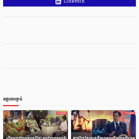
Linkedin
អត្ថបទបន្ទាប់