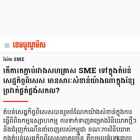
វិស័យ SME
តើការតភ្ជាប់រវាងសហគ្រាស SME ទៅក្នុងតំបន់
សេដ្ឋកិច្ចពិសេស មានសារៈសំខាន់យ៉ាងណាក្នុងខ្សែ
ច្រវាក់ផ្គត់ផ្គង់សកល?
តំបន់សេដ្ឋកិច្ចពិសេសបានរួមចំណែកយ៉ាងសំខាន់ក្នុងការ
ធ្វើពិពិធកម្មឧស្សាហកម្ម ការទាក់ទាញគម្រោងវិនិយោគថ្មីៗ
និងជំរុញកំណើននាំចេញរបស់កម្ពុជា ខណៈការវិនិយោគ
ក្នុងតំបន់សេដ្ឋកិច្ចពិសេសភាគច្រើន គឺប្រមូលផ្តុំទៅដោយ