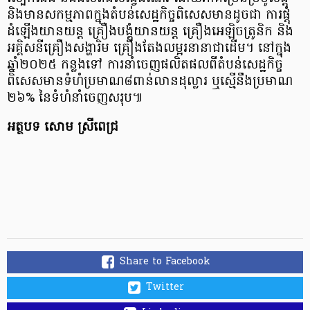
និងមានសកម្មភាពក្នុងតំបន់សេដ្ឋកិច្ចពិសេសមានដូចជា ការផ្គុំ
ដំឡើងយានយន្ត គ្រឿងបង្គុំយានយន្ត គ្រឿងអេឡិចត្រូនិក និង
អគ្គិសនីគ្រឿងសង្ហារិម គ្រឿងតែងលម្អរនានាជាដើម។ នៅក្នុង
ឆ្នាំ២០២៥ កន្លងទៅ ការនាំចេញផលិតផលពីតំបន់សេដ្ឋកិច្ច
ពិសេសមានទំហំប្រមាណ៨ពាន់លានដុល្លារ ឬស្មើនឹងប្រមាណ
២៦% នៃទំហំនាំចេញសរុប៕
អត្ថបទ សោម ស្រីពេជ្រ
Share to Facebook
Twitter