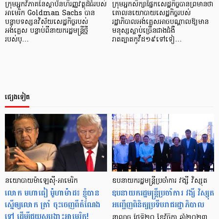
ក្រុមអ្នកវិភាគនៃស្ថាប័នហិរញ្ញវត្ថុដ៏ធំរបស់
ក្រុមអ្នកសិក្សាផ្នែកសេដ្ឋកិច្ចបានព្រមានថា
អាមេរិក Goldman Sachs បាន
គោលនយោបាយសេដ្ឋកិច្ចរបស់
បន្ទាបទស្សនវិស័យសេដ្ឋកិច្ចរបស់
រដ្ឋាភិបាលអង់គ្លេសអាចបណ្តាលឱ្យមាន
អង់គ្លេស បន្ទាប់ពីនាយករដ្ឋមន្ត្រីថ្មី
មនុស្សស្លាប់ច្រើនជាងជំងឺ
របស់ប្…
រាតត្បាតកូវីដ១៩ទៅទៀ…
ផ្សេងទៀត
នយោបាយ​ម៉ាឡេស៊ី-អាមេរិក
ឧបនាយករដ្ឋមន្ត្រីប្រចាំការ វង្សី វិស្សុត
លោក មហាធៀ ម៉ូហាម៉ាដ៖ ខ្ញុំបាន
ឧបនាយករដ្ឋមន្ត្រីប្រចាំការ វង្សី វិស្សុត
ស្នើឲ្យលោក ត្រាំ ចុះចេញពីតំណែង
អញ្ជើញពិនិត្យប្រទីបរាជរដ្ឋាភិបាល
ទៅ ដើម្បីជួយសង្គ្រោះអាមេរិក!
នាល្ងាច ថ្ងៃទី២០ ខែវិច្ឆិកា ឆ្នាំ២០២៣