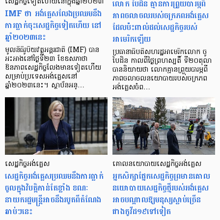
សេដ្ឋកិច្ចទៀតហើយនៅក្នុងឆ្នាំ២០២៣
លោក បៃដិន គ្មានការព្រួយបារម្ភពី
IMF ថា អង់គ្លេសលែងប្រឈមនឹង
ភាពចលាចលរបស់ចក្រភពអង់គ្លេស
ការធ្លាក់ចុះសេដ្ឋកិច្ចទៀតហើយ នៅ
ដែលប៉ះពាល់ដល់សេដ្ឋកិច្ចរបស់
ឆ្នាំ២០២៣នេះ
អាមេរិកឡើយ
មូលនិធិរូបិយវត្ថុអន្តរជាតិ (IMF) បាន
ប្រធានាធិបតីសហរដ្ឋអាមេរិកលោក ចូ
អះអាងនៅថ្ងៃទី២៣ ខែឧសភាថា
បៃដិន កាលពីថ្ងៃព្រហស្បតិ៍ ទី២០តុលា
ឱនភាពសេដ្ឋកិច្ចលែងមានទៀតហើយ
បាននិយាយថា លោកគ្មានព្រួយបារម្ភពី
សម្រាប់ប្រទេសអង់គ្លេសនៅ
ភាពចលាចលនយោបាយរបស់ចក្រភព
ឆ្នាំ២០២៣នេះ។ ស្ថាប័នអន្…
អង់គ្លេសចំព…
សេដ្ឋកិច្ចអង់គ្លេស
គោលនយោបាយសេដ្ឋកិច្ចអង់គ្លេស
សេដ្ឋកិច្ចអង់គ្លេសប្រឈមនឹងការធ្លាក់
អ្នកសិក្សាផ្នែកសេដ្ឋកិច្ចព្រមានគោល
ចូលក្នុងវិបត្តិកាន់តែខ្លាំង ខណៈ
នយោបាយសេដ្ឋកិច្ចថ្មីរបស់អង់គ្លេស
នាយករដ្ឋមន្ត្រីអាចនឹងរបូតពីតំណែង
អាចបណ្តាលឱ្យមនុស្សស្លាប់ច្រើន
ឆាប់ៗនេះ
ជាងកូវីដ១៩ទៅទៀត