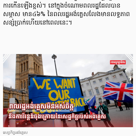
ការកើនឡើងខ្ពស់។ នៅក្នុងចំណោមពលរដ្ឋដែលបាន
សម្ភាស មាន៤៦% នៃពលរដ្ឋអង់គ្លេសលែងមានលទ្ធភាព
សន្សំប្រាក់ហើយនៅពេលនេះ។
សេដ្ឋកិច្ចអង់គ្លេស