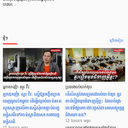
បានចា…
ថ្មីៗ
ច្រើនទៀត
អ្នកឧកញ៉ា សួរ វីរៈ
ប្រលងចប់បាក់ឌុប
អ្នកឧកញ៉ា សួរ វីរៈ ស្នើឱ្យបង្កើតច្រក
តើសិស្សដែលប្រលងចប់បាក់ឌុប គួរ
ចេញចូលតែមួយ ដើម្បីលុបបំបាត់ភាព
ចាប់រៀនមុខជំនាញអ្វីខ្លះ ដែលកំពុង
ស្មុគស្មាញលើការស្នើសុំបតភ្ជាប់ចរន្ត
មានទីផ្សារការងារខ្ពស់នាពេលបច្ចុប្បន្ន
អគ្គិសនីទៅកាន់ស្ថានីយសាករថយន្ត
និងអនាគត?
អគ្គិសនី
12 hours ago
12 hours ago