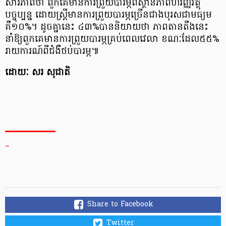
សារភាពថា ពួកគេមានការព្រួយបារម្ភពីស្ថានភាពហិរញ្ញវត្ថុ
បច្ចុប្បន្ន ដោយស្ត្រីមានការព្រួយបារម្ភច្រើនជាងបុរសជាមធ្យម
គឺ១០%។ ដូចគ្នានេះ ៤៣%បាននិយាយថា ភាពតានតឹងនេះ
នាំឱ្យពួកគេមានការព្រួយបារម្ភគ្រប់ពេលវេលា ខណៈដែល៥៥%
រាយការណ៍ពីជំងឺថប់បារម្ភ៕
ដោយៈ សរ សុជាតិ
_
Share to Facebook
Twitter