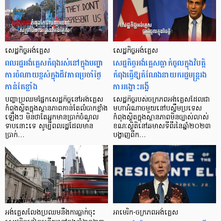
សេដ្ឋកិច្ចអង់គ្លេស
សេដ្ឋកិច្ចអង់គ្លេស
ពលរដ្ឋអង់គ្លេសកំពុងរស់នៅក្នុងបញ្ហា
សេដ្ឋកិច្ចអង់គ្លេសធ្លាក់ចូលក្នុងវិបត្តិ
ការចំណាយខ្ពស់ក្នុងជីវភាពប្រចាំថ្ងៃ
កំពុងធ្វើឱ្យតំណែងនាយករដ្ឋមន្ត្ររង
កាន់តែខ្លាំង
ការរង្គោះរង្គើ
បញ្ហាប្រឈមផ្នែកសេដ្ឋកិច្ចនៅអង់គ្លេស
សេដ្ឋកិច្ចរបស់ចក្រភពអង់គ្លេសដែលជា
កំពុងស្ថិតក្នុងស្ថានភាពកាន់តែលំបាកខ្លាំង
មហាអំណាចមួយនៅបស្ចឹមប្រទេស
ឡើងៗ មិនថាតែអ្នកមានប្រាក់ចំណូល
កំពុងស្ថិតក្នុងស្ថានភាពមិនច្បាស់លាស់
ទាបនោះទេ សូម្បីពលរដ្ឋដែលមាន
ខណៈស្ថិតិនៅឆមាសទីពីរនៃឆ្នាំ២០២៣
ប្រាក់…
បង្ហាញពីក…
អង់គ្លេសលែងប្រឈមនឹងការធ្លាក់ចុះ
អាមេរិក-ចក្រភពអង់គ្លេស