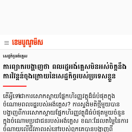
សេដ្ឋកិច្ចអង់គ្លេស
ការព្យាករបង្ហាញថា ពលរដ្ឋអង់គ្លេសមិនអស់ចិត្តនឹង
ការវិវន្តន៍ចុងក្រោយនៃសេដ្ឋកិច្ចរបស់ប្រទេសខ្លួន
តើអ្វីទៅជាការសោកស្ដាយផ្នែកហិរញ្ញវត្ថុដ៏ធំបំផុតក្នុង
ចំណោមពលរដ្ឋរបស់អង់គ្លេស? ការស្ទង់មតិថ្មីមួយបាន
បង្ហាញពីការសោកស្តាយផ្នែកហិរញ្ញវត្ថុដ៏ធំបំផុតមួយចំនួន
ក្នុងចំណោមប្រជាជនរបស់អង់គ្លេស ខណៈដែលតម្លៃនៃការ
ចំណាយលើជីវភាពរស់នៅរបស់ពួកគេបានបង្ហាញពី