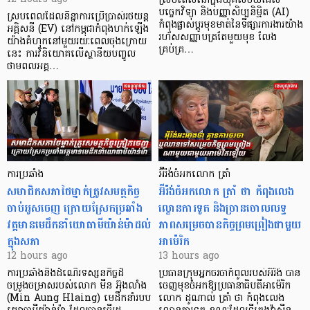
ស្របពេលនៅក្នុងយុគសម័យដែល
បច្ចេកវិទ្យា និងបញ្ញាសិប្បនិម្មិត (AI)
ស្របពេលដែលនិន្នាការប្រើប្រាស់រថយន្ត
កំពុងផ្លាស់ប្តូរមុខមាត់នៃទីផ្សារការងារយ៉ាង
អគ្គិសនី (EV) នៅកម្ពុជាកំពុងហក់ឡើង
រហ័សសញ្ញាបត្រតែមួយមុខ លែង
យ៉ាងគំហុកនៅមួយរយៈពេលចុងក្រោយ
គ្រប់គ្រ…
នេះ ការវិនិយោគលើស្ថានីយបញ្ចូល
ថាមពលអគ្គ…
ការប្រឆាំង
អ៊ីរ៉ង់ចំអកលោក ត្រាំ
សមាជិកសភាថៃម្នាក់ត្រូវសមត្ថកិច្ច
អ៊ីរ៉ង់ចំអកលោក ត្រាំ ថា កំពុងលេង
ចាប់អូសចេញ ក្រោយស្រែកប្រឆាំង
ល្ខោនការទូត និងច្រានចោលលទ្ធ
វត្តមានមេដឹកនាំយោធាមីយ៉ាន់ម៉ាដល់
ភាពសម្រេចបានកិច្ចព្រមព្រៀងជាមួយ
ក្នុងសភា
អាម៉េរិក
12 hours ago
13 hours ago
ការប្រឆាំងនឹងដំណើរទស្សនកិច្ចដ៏
ប្រធានក្រុមអ្នកចរចាកំពូលរបស់អ៊ីរ៉ង់ បាន
ចម្រូងចម្រាសរបស់លោក មីន អ៊ុងលាំង
ចេញមុខចំអកឱ្យប្រធានាធិបតីអាម៉េរិក
(Min Aung Hlaing) មេដឹកនាំរបប
លោក ដូណាល់ ត្រាំ ថា កំពុងលេង