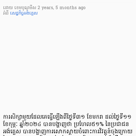
ដោយ
​ ខេមបូណូមីស
2 years, 5 months ago
អំពី
សេដ្ឋកិច្ចអង់គ្លេស
ការសិក្សាមួយដែលគេធ្វើឡើងពីថ្ងៃទី៣១ ខែមករា ដល់ថ្ងៃទី១១
ខែកុម្ភៈ ឆ្នាំ២០២៤ បានបង្ហាញថា ប្រហែល៥១% នៃប្រជាជន
អង់គ្លេស បានបង្ហាញការសោកស្តាយចំពោះការវិវត្តន៍ចុងក្រោយ