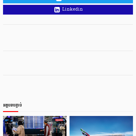
Linkedin
អត្ថបទបន្ទាប់