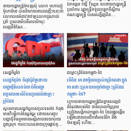
ឯកឧត្តម វង្សី វិស្សុត ឧបនាយករដ្ឋមន្រ្តី
នាយករដ្ឋមន្ត្រីម៉ាឡេស៊ី លោក មហាធៀ
ប្រចាំការ រដ្ឋមន្រ្តីទទួលបន្ទុកទីស្តីការ
ម៉ូហាម៉ាដ បាននិយាយនាពេលថ្មីៗនេះថា
គណៈរដ្ឋមន្រ្តី បានអញ្ជើញពិន…
លោកបានអំពាវនាវឲ្យលោកដូណាល់
ត្រាំ ប្រធានាធិបតីអាមេរិកចុះ
ចេញពីតំណែ…
សេដ្ឋកិច្ចថៃ
ជម្លោះព្រំដែនកម្ពុជា-ថៃ
សេដ្ឋកិច្ចថៃ កំពុងរុំព័ទ្ធដោយ
តើចិន មានឥទ្ធិពលខ្ពស់កម្រិតណាក្នុង
បញ្ហាជុំទិសរាប់ចាប់ពីបញ្ហា
ការដោះស្រាយបញ្ចប់ជម្លោះព្រំដែន
ពន្ធគយអាម៉េរិករហូតដល់ជម្លោះ
កម្ពុជា-ថៃ?
ព្រំដែន
ក្រោយនាយករដ្ឋមន្ត្រីជិតខ្ទាតចេញពី
តំណែងរបស់ថៃ ទាត់ចោលកិច្ចព្រម
ស្ថានភាពសេដ្ឋកិច្ចរបស់ប្រទេសថៃ កំពុង
ព្រៀងសន្តិភាពកម្ពុជា-ថៃ ដែលផ្តួចផ្តើម
មានវិបត្តិកាន់តែធ្វន់ធ្ងរ ដោយសារជួប
ឡើងដោយមេដឹកនាំអាម៉េរិក និង
បញ្ហាជុំទិសរួមមានអស្ថិរភាពនយោបាយ
ម៉ាឡេស៊ី ហើយ…
ក្នុងស្រុក ការបះបោរដោយក្រុមផ្ដាច់ខ្…