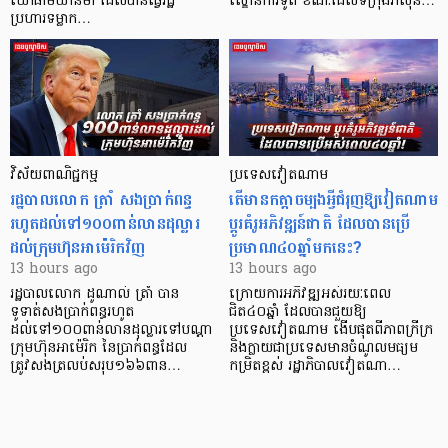
យោធាមីយ៉ាន់ម៉ា ដែលបានធ្វើរដ្ឋ
ល្ខោនការទូត ខណៈដែលទីក្រុងវ៉ាស៊ីន…
ប្រហារទម្លាក…
វិស័យ​ពាណិជ្ជកម្ម
ប្រទេសវៀតណាម
រដ្ឋបាលលោក ត្រាំ សងប្រាក់ពន្ធ
តើមានកត្តាចម្បងអ្វីជំរុញឱ្យវៀតណាម
រហូតដល់ទៅ១០០ពាន់លានដុល្លារ
ប្តូរគំរូអភិវឌ្ឍន៍ជាតិ ដែលបានប្រើ
ដល់ក្រុមហ៊ុនអាម៉េរិកវិញ
ប្រមាណ៤០ឆ្នាំមកនេះ?
13 hours ago
13 hours ago
រដ្ឋបាលលោក ដូណាល់ ត្រាំ បាន​
ក្រោយការអភិវឌ្ឍអស់រយៈពេល
ទូទាត់សងប្រាក់ពន្ធរហូត
ជិត៤០ឆ្នាំ ដែលបានជួយឱ្យ​
ដល់ទៅ១០០ពាន់លានដុល្លារទៅបណ្ដា
ប្រទេសវៀតណាម ងើប​ផុតពីភាពក្រីក្រ
ក្រុមហ៊ុនអាម៉េរិក នៃប្រាក់ពន្ធដែល
និងក្លាយជាប្រទេសមានចំណូលមធ្យម
ត្រូវសងត្រលប់សរុប១៦៦ពាន…
កម្រិតខ្ពស់ រដ្ឋាភិបាលវៀតណា…