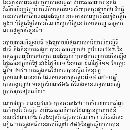
នៃស្ថានភាពសេដ្ឋកិច្ចរបស់អង់គ្លេស ជាពិសេសពាក់ព័ន្ធនឹង
វិស័យហិរញ្ញវត្ថុ។សារព័ត៌មានបរទេសធំៗបានចុះផ្សាយថា វិបត្តិ
ការរស់នៅរបស់ពលរដ្ឋអង់គ្លេស អាចមានភាពប្រសើរឡើងបន្តិច
ម្តងៗ ប៉ុន្តែតម្លៃនៃការចំណាយប្រចាំថ្ងៃនៅតែមានបញ្ហាសម្រាប់
ពលរដ្ឋមួយចំនួនធំ។
របាយការណ៍ស្ទង់មតិ ចុងក្រោយបំផុតរបស់ការិយាល័យស្ថិតិ
ជាតិ និងនិន្នាការសង្គម បានគូសបញ្ជាក់ថា ប្រហែល៤៦% នៃ
មនុស្សពេញវ័យនៅចក្រភពអង់គ្លេស បានជួបបញ្ហាការកើនឡើង
ថ្លៃរស់នៅប្រចាំថ្ងៃ រវាងថ្ងៃទី៣១ ខែមករា ដល់ថ្ងៃទី១១ ខែកុម្ភៈ
ឆ្នាំ២០២៤។ ការស្ទង់មតិដែលគេបានធ្វើលើមនុស្ស
ប្រមាណ២ពាន់នាក់ ដែលមានអាយុចន្លោះពី១៨ ទៅ៨០ឆ្នាំ
បានបង្ហាញថា មានប្រហែល៤៦% គឺលែងមានលទ្ធភាពសន្សំ
ប្រាក់ទុកទៀតហើយ។
ដោយឡែក ពលរដ្ឋ៤៣% បានអះអាងថា ការចំណាយរបស់ពួក
គេកំពុងតែរឹតត្បិត ជាពិសេសលើរបស់ដែលគ្មានប្រយោជន៍
ខណៈដែល៣៤% កំពុងរៀនរឹតត្បិតការចំណាយ។ លើសពីនេះ
ទៀត ការស្ទង់មតិបានរកឃើញថា ៥៨%នៃអ្នកឆ្លើយតបបាន