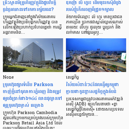
គ្រឹះស្ថាន​មីក្រូ​ហិរញ្ញវត្ថុ​នឹង​ជួប​វិបត្តិ​
ឧកញ៉ា លី ហួរ៖ ដើមទុនរកស៊ីដំបូង
ធ្ងន់ធ្ងរ​ឈាន​ទៅ​រក​ការ​ក្ស័យធន?
របស់ខ្ញុំកើតចេញពីជ្រូក១ក្បាល
ក្រុម​អ្នក​ជំនាញ​នៅ​ក្នុង​វិស័យ​ធនាគារ
និយាយ​ពី​ឈ្មោះ លី ហួរ មាន​ប្រជាជន​
ហិរញ្ញវត្ថុ​និង​ប្រតិបត្តិករ​ហិរញ្ញ​វត្ថុ បាន​​
ភាគ​ច្រើន ប្រាកដ​ជា​ស្គាល់​ច្បាស់​ណាស់
លើក​ឡើង​ប្រហាក់​ប្រហែល​គ្នា​ថា ការ​ធ្វើ​
តាមរយៈ លីហួរ ដូរ​លុយ ប្តូរ​បា្រក់ និង​
អន្តរាគមន៍​ព…
លក់​មាស នៅ​ផ្សារ​អូរ​ឫ…
None
សេដ្ឋកិច្ច​
ក្រុមហ៊ុនផ្សារទំនើប Parkson
វិស័យ​សំខាន់ៗ​៤​ដែល​ធ្វើ​ឲ្យ​កម្ពុជា​
ចាញ់ក្ដីនៅតុលាការភ្នំពេញ និងតម្រូវ
ក្លាយ​ជា​កូន​ខ្លា​សេដ្ឋកិច្ច​ក្នុង​តំបន់
ឲ្យបង់ប្រាក់ជាង១៤៤ លានដុល្លារទៅ
ប្រទេស​កម្ពុជា​ត្រូវ​បាន​ធនាគារ​អភិវឌ្ឍន៍​
ឲ្យក្រុមហ៊ុនម្ចាស់ គម្រោង
អាស៊ី (ADB) ឲ្យ​រហ័ស​នាមថា «ខ្លា​
សេដ្ឋកិច្ច​ថ្មី​នៃ​អាស៊ី» ដោយសារ​ប្រទេស​
ក្រុមហ៊ុន Parkson Cambodia
អាស៊ី​អាគ្នេយ៍​មួយ​ន…
ស្ថិតនៅក្រោមការគ្រប់គ្រងរបស់ក្រុមហ៊ុន
Parkson Retail Asia Ltd ដែល
បានចុះបញ្ចីផ្សារហ៊ុននៅសិង្ហបុរីនោះ