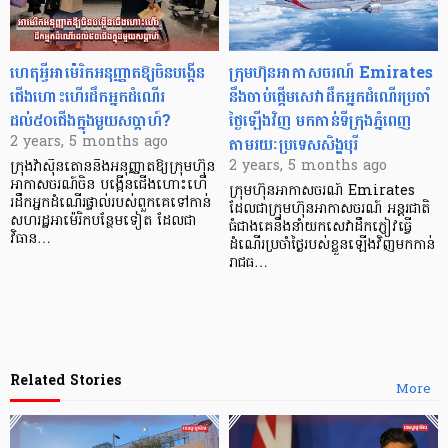
ហេតុអ្វីអាម៉េរិកអនុញ្ញាតឱ្យចិនបង្កើន
ក្រុមហ៊ុនអាកាសចរណ៍ Emirates
ជើងហោះហើរដឹកអ្នកដំណើរ
នឹងចាប់ផ្តើមសេវាដឹកអ្នកដំណើរប្រចាំ
ដល់៥០ជើងក្នុងមួយសប្តាហ៍?
ថ្ងៃឡើងវិញ មកកាន់ទីក្រុងភ្នំពេញ
តាមរយៈប្រទេសសិង្ហបុរី
2 years, 5 months ago
2 years, 5 months ago
ក្រុងវ៉ាស៊ីនតោននឹងអនុញ្ញាតឱ្យក្រុមហ៊ុន
អាកាសចរណ៍ចិន បង្កើនជើងហោះហើ
ក្រុមហ៊ុនអាកាសចរណ៍ Emirates
រដឹកអ្នកដំណើរផ្ទាល់របស់ពួកគេទៅកាន់
ដែលជាក្រុមហ៊ុនអាកាសចរណ៍ អន្តរជាតិ
សហរដ្ឋអាម៉េរិកបន្ថែមទៀត ដែលជា
ធំជាងគេនឹងនាំយកសេវាដឹកភ្ញៀវធ្វើ
វិធាន…
ដំណើរប្រចាំថ្ងៃរបស់ខ្លួនឡើងវិញមកកាន់
រាជធ…
Related Stories
More