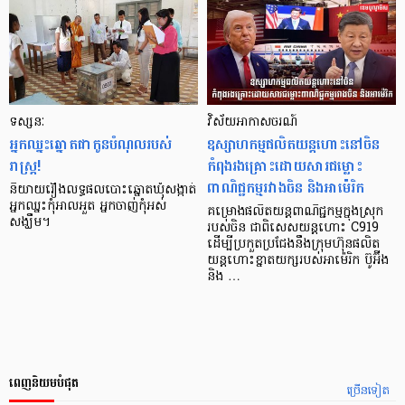
ទស្សនៈ
វិស័យអាកាសចរណ៍
អ្នកឈ្នះឆ្នោតជាកូនបំណុលរបស់
ឧស្សាហកម្មផលិតយន្តហោះនៅចិន
រាស្ត្រ!
កំពុងរងគ្រោះដោយសារជម្លោះ
ពាណិជ្ជកម្មរវាងចិន និងអាម៉េរិក
និយាយ​រឿង​លទ្ធផល​បោះឆ្នោត​ឃុំ​សង្កាត់
អ្នក​ឈ្នះ​កុំ​អាល​អួត អ្នក​ចាញ់​កុំ​អស់​
គម្រោងផលិតយន្តពាណិជ្ជកម្មក្នុងស្រុក
សង្ឃឹម។
របស់ចិន ជាពិសេសយន្តហោះ C919
ដើម្បីប្រកួតប្រជែងនឹងក្រុមហ៊ុនផលិត
យន្តហោះខ្នាតយក្សរបស់អាម៉េរិក ប៊ូអ៊ីង
និង …
ពេញនិយមបំផុត
ច្រើនទៀត