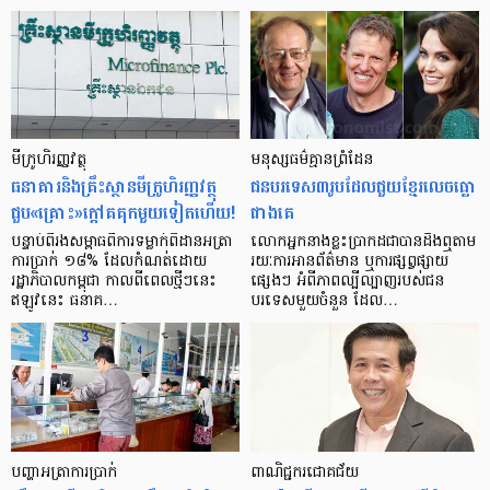
មីក្រូ​ហិរញ្ញវត្ថុ
មនុស្ស​ធម៌​គ្មាន​ព្រំដែន
ធនាគារ​និង​គ្រឹះស្ថាន​មីក្រូ​ហិរញ្ញវត្ថុ​
ជន​បរទេស​៣​រូប​ដែល​ជួយ​ខ្មែរ​លេច​ធ្លោ​
ជួប«គ្រោះ»ក្តៅ​គគុក​មួយ​ទៀត​ហើយ!
ជាង​គេ
បន្ទាប់​ពី​រង​សម្ពាធ​​ពី​ការ​ទម្លាក់​ពិដាន​អត្រា​
លោកអ្នក​នាង​ខ្លះ​ប្រាកដ​ជា​បាន​​ដឹង​ឮ​តាម​
ការ​ប្រាក់ ១៨​% ដែល​កំណត់​ដោយ​
រយៈ​ការ​អាន​ព័ត៌មាន ឬ​ការ​ផ្សព្វផ្សាយ​
រដ្ឋាភិបាល​កម្ពុជា កាល​ពី​ពេល​ថ្មីៗ​នេះ
ផ្សេងៗ អំពី​ភាព​ល្បីល្បាញ​របស់​ជន​
ឥឡូវ​នេះ ធនាគ…
បរទេស​មួយ​ចំនួន ដែល…
បញ្ហា​អត្រា​ការប្រាក់
ពាណិជ្ជករជោគជ័យ