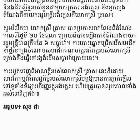
និយាយកាលពីថ្ងៃព្រហស្បតិ៍​ថា​សហរដ្ឋអាមេរិក​នឹងបន្តទំនាក់
ទំនង​ជិតស្និទ្ធរបស់ខ្លួនជាមួយ​ចក្រភពអង់គ្លេស និងអ្នកស្នង
តំណែងពីនាយករដ្ឋមន្ត្រីអង់គ្លេសគឺ​លោកស្រី ត្រាស។​
សូមរំលឹក​ថា លោកស្រី ត្រាស បានប្រកាសលាលែងពីតំណែង
កាលពីថ្ងៃទី ២០ ខែតុលា ក្រោយ​ពី​​បាន​ឡើង​កាន់​តំណែង​នាយក
រដ្ឋ​មន្ត្រី​​បាន​​ត្រឹមតែ ៦ សប្តាហ៍។ ការបោះឆ្នោតជ្រើសរើស​​មេដឹក​
នាំ​ថ្មី​នៅ​ក្នុងចំណោម​សមាជិក​គណបក្ស​អភិរក្ស​របស់លោកស្រី​
គ្រោង​នឹង​ធ្វើ​នៅរង្វង់ដើម​​សប្តាហ៍​ក្រោយ​នេះ​។
ការរបូត​ចេញ​ពី​អាណត្តិ​របស់​លោកស្រី​ ត្រាស នេះ​គឺ​ដោយ​
សារតែ​កម្មវិធីសេដ្ឋកិច្ចរបស់លោក​ស្រី​​​បង្ក​​ឱ្យមាន​ការ​​ភ្ញាក់​ផ្អើល
នៅទូទាំង​​ទីផ្សារហិរញ្ញវត្ថុអង់គ្លេស​ ហើយ​ត្រូវបានលុប​ចោល​ទាំង
អស់ទៅវិញផង៕
អត្តបទ៖ សុខ ជា