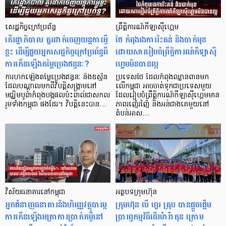
សេដ្ឋកិច្ចក្រៅប្រព័ន្ធ
ព្រឹត្តិការណ៍កីឡាស៊ីហ្គេម
តើរដ្ឋាភិបាល គួរដាក់ចេញយន្តការអ្វី
ថៃ កំពុងរងការរិះគន់ និងបាក់មុខ
ខ្លះ ដើម្បីជួយអ្នកសេដ្ឋកិច្ចក្រៅប្រព័ន្ធពី
ដោយសាររៀបចំព្រឹត្តិការណ៍កីឡាស៊ី
ការកើនឡើងតម្លៃប្រេងឥន្ធនៈ?
ហ្គេមមិនបានល្អ
ការហក់ឡើងតម្លៃប្រេងឥន្ធនៈ និងឧស្ម័ន
ប្រទេសថៃ ដែលកំពុងឈ្លានពានមក
ដែលបណ្តាលមកពីវិបត្តិសង្គ្រាមនៅ
លើកម្ពុជា អាចចាត់ទុកជាប្រទេសមួយ
មជ្ឈិមបូព៌ាកំពុងបង្កផលប៉ះពាល់ជាសកល
ដែលរៀបចំព្រឹត្តិការណ៍កីឡាស៊ីហ្គេមមាន
រួមទាំងកម្ពុជា ផងដែរ។ វិបត្តិនេះបាន…
ភាពរញ៉េរញ៉ៃ និងអន់ជាងគេមួយនៅ
តំបន់អាស…
វិស័យធនាគារនៅកម្ពុជា
អត្ថបទក្រុមហ៊ុន
អ្នកជំនាញធនាគារនិងហិរញ្ញវត្ថុបារម្ភ
ក្រុមហ៊ុន លី ហួរ គ្រុប បានផ្តួចផ្តើម
ការកើនឡើងអត្រាការប្រាក់កម្ចីនៅ
ប្រារព្ធកម្មវិធីដើរម៉ារ៉ាតុន ក្រោម