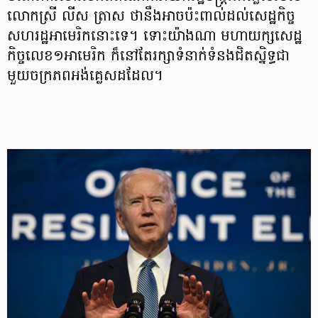
លោកស្រី លីស ត្រាស ថានឹងអាចប៉ះពាល់ដល់សេដ្ឋកិច្ច
សហរដ្ឋអាមេរិកនោះទេ។ ទោះយ៉ាងណា មហាយក្សសេដ្ឋ
កិច្ចលេខ១អាមេរិក ក៏នៅតែរក្សាទំនាក់ទំនងជិតស្និទ្ធជា
មួយចក្រភពអង់គ្លេសដដែល។