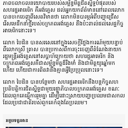
ភាពចលាចលនយោបាយ​របស់​សម្ព័ន្ធមិត្ត​ជិតស្និទ្ធបំ​ផុត​របស់​
សហរដ្ឋអាមេរិក​ គឺអង់គ្លេស​ ដល់​អ្នកយកព័ត៌មាន​នៅពេល​លោក​
បាន​ចាកចេញពីសេតវិមានថា លោក​មិនបារម្ភអំពី​​បញ្ហាជ្រើស​
រើស​មេ​ដឹក​នាំ​ថ្មី​របស់​ចក្រភពអង់​គ្លេស នឹងប៉ះពាល់ដល់សេដ្ឋកិច្ច
អាមេរិកនោះទេ។​
លោក បៃដិន ​បានសរសេរនៅក្នុងសេចក្តីថ្លែងការណ៍មួយបន្ទាប់​
ពីលោកស្រី ត្រាស ​បានប្រកាសពីការចុះ​ចេញ​ពីតំណែង​នាយក
រដ្ឋមន្ត្រីអង់គ្លេស​នៅសប្ដាហ៍ក្រោយថា សហរដ្ឋអាមេរិក​ និង​
ចក្រភពអង់គ្លេស​គឺជាសម្ព័ន្ធមិត្តដ៏រឹងមាំ ​និងជាមិត្តយូរ​ឆ្នាំ​មក​
ហើយ​ ហើយជា​​ការពិតវា​​នឹង​គ្មាន​អ្វី​​ប្រែ​ប្រួល​នោះ​ទេ​។
លោក បៃដិន ​បាន​បន្ថែមថា សហរដ្ឋ​អាមេរិក​​នឹងបន្តកិច្ចសហ
ប្រតិបត្តិការជិតស្និទ្ធ​ជាមួយ​រដ្ឋាភិបាល​ចក្រភព​អង់គ្លេស ខណៈ​
ដែល​ពួកគេ​​ធ្វើការរួមគ្នា ​ដើម្បីដោះស្រាយបញ្ហាប្រឈម​ជាសកល​​
ដែលប្រជា​ជាតិ​របស់ពួកគេ​​​កំពុងតែ​​ប្រឈម​។​
អត្ថបទគួរអាន