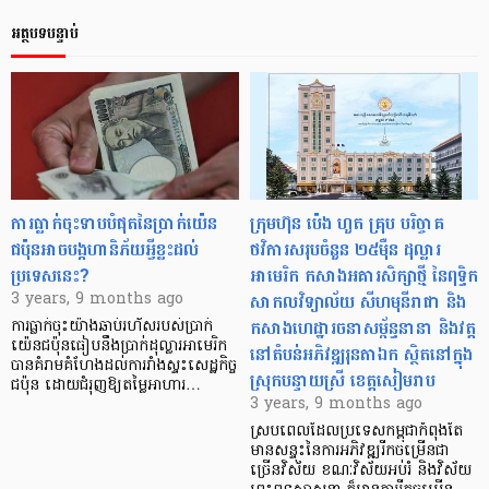
អត្ថបទបន្ទាប់
ការធ្លាក់ចុះទាបបំផុតនៃប្រាក់យ៉េន
ក្រុមហ៊ុន ប៉េង ហួត គ្រុប បរិច្ចាគ
ជប៉ុនអាចបង្កហានិភ័យអ្វីខ្លះដល់
ថវិការសរុបចំនួន ២៥ម៉ឺន ដុល្លារ
ប្រទេសនេះ?
អាមេរិក កសាងអគារសិក្សាថ្មី នៃពុទ្ធិក
សាកលវិទ្យាល័យ សីហមុនីរាជា និង
3 years, 9 months ago
កសាងហេដ្ឋារចនាសម្ព័ន្ធនានា និងវត្ត
ការធ្លាក់ចុះយ៉ាងឆាប់រហ័សរបស់ប្រាក់
យ៉េនជប៉ុនធៀបនឹងប្រាក់ដុល្លារអាមេរិក
នៅតំបន់អភិវឌ្ឍរុនតាឯក ស្ថិតនៅក្នុង
បានគំរាមគំហែងដល់ការរាំងស្ទះសេដ្ឋកិច្ច
ស្រុកបន្ទាយស្រី ខេត្តសៀមរាប
ជប៉ុន ដោយជំរុញឱ្យតម្លៃអាហារ…
3 years, 9 months ago
ស្របពេលដែលប្រទេសកម្ពុជាកំពុងតែ
មានសន្ទុះនៃការអភិវឌ្ឍរីកចម្រើនជា
ច្រើនវិស័យ ខណៈវិស័យអប់រំ និងវិស័យ