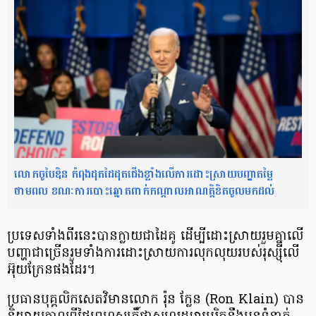
លោកចូបៃឌិន កំពុងដុតដៃដុតជើងខ្លាំងលើការដោះស្រាយបញ្ហាតម្លៃ
ថាមពល ខណៈការបោះឆ្នោតពាក់កណ្ដាលអាណត្តិខិតចូលមកដល់
ប្រទេសទាំងពីរ​នេះ​បានក្លាយ​ជាដៃគូ​ ដើម្បី​ដោះស្រាយ​រួម​គ្នា​លើ
បញ្ហា​ជាច្រើន​រួមទាំង​ការដោះស្រាយ​ការលុកលុយ​របស់​រុស្ស៊ីលើ​
អ៊ុយក្រែន​ផងដែរ។​
ប្រធានបុគ្គលិកសេតវិមាន​​លោក រ៉ុន ក្លែន (Ron Klain)​ ​បាន​