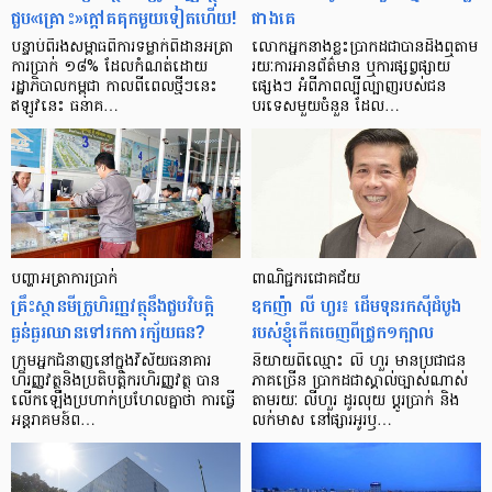
ជួប«គ្រោះ»ក្តៅ​គគុក​មួយ​ទៀត​ហើយ!
ជាង​គេ
បន្ទាប់​ពី​រង​សម្ពាធ​​ពី​ការ​ទម្លាក់​ពិដាន​អត្រា​
លោកអ្នក​នាង​ខ្លះ​ប្រាកដ​ជា​បាន​​ដឹង​ឮ​តាម​
ការ​ប្រាក់ ១៨​% ដែល​កំណត់​ដោយ​
រយៈ​ការ​អាន​ព័ត៌មាន ឬ​ការ​ផ្សព្វផ្សាយ​
រដ្ឋាភិបាល​កម្ពុជា កាល​ពី​ពេល​ថ្មីៗ​នេះ
ផ្សេងៗ អំពី​ភាព​ល្បីល្បាញ​របស់​ជន​
ឥឡូវ​នេះ ធនាគ…
បរទេស​មួយ​ចំនួន ដែល…
បញ្ហា​អត្រា​ការប្រាក់
ពាណិជ្ជករជោគជ័យ
គ្រឹះស្ថាន​មីក្រូ​ហិរញ្ញវត្ថុ​នឹង​ជួប​វិបត្តិ​
ឧកញ៉ា លី ហួរ៖ ដើមទុនរកស៊ីដំបូង
ធ្ងន់ធ្ងរ​ឈាន​ទៅ​រក​ការ​ក្ស័យធន?
របស់ខ្ញុំកើតចេញពីជ្រូក១ក្បាល
ក្រុម​អ្នក​ជំនាញ​នៅ​ក្នុង​វិស័យ​ធនាគារ
និយាយ​ពី​ឈ្មោះ លី ហួរ មាន​ប្រជាជន​
ហិរញ្ញវត្ថុ​និង​ប្រតិបត្តិករ​ហិរញ្ញ​វត្ថុ បាន​​
ភាគ​ច្រើន ប្រាកដ​ជា​ស្គាល់​ច្បាស់​ណាស់
លើក​ឡើង​ប្រហាក់​ប្រហែល​គ្នា​ថា ការ​ធ្វើ​
តាមរយៈ លីហួរ ដូរ​លុយ ប្តូរ​បា្រក់ និង​
អន្តរាគមន៍​ព…
លក់​មាស នៅ​ផ្សារ​អូរ​ឫ…