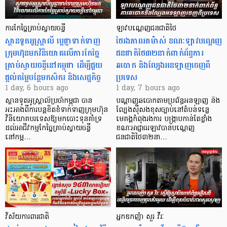
ការកែច្នៃគ្រាប់ស្វាយចន្ទី
ឡាវបណ្តេញជនជាតិថៃ
ស្ថានទូតអូស្ត្រាលី ប្តេជ្ញាទាក់ទាញ
ថៃរងភាពអាម៉ាស់ ខណៈឡាវបណ្តេញ
ក្រុមហ៊ុនមក​វិនិយោគលើការកែច្នៃ
ជនជាតិថៃ៣២នាក់ពាក់ព័ន្ធការ
គ្រាប់ស្វាយចន្ទីនៅកម្ពុជា ដើម្បីជួយ
ឆបោក និងល្បែងអនឡាញចេញពី
ផ្តល់តម្លៃបន្ថែមកសិករ និងសេដ្ឋកិច្ច
ប្រទេស
1 day, 6 hours ago
1 day, 7 hours ago
ស្ថានទូតអូស្ត្រាលីប្រចាំកម្ពុជា បាន
បណ្តាញឆបោកតាមប្រព័ន្ធអនឡាញ និង
អះអាងពីការបន្តខិតខំទាក់ទាញក្រុមហ៊ុន
ល្បែងស៊ីសងខុសច្បាប់នៅតំបន់ទន្លេ
វិនិយោគបរទេសឱ្យមកបោះទុនគាំទ្រ
មេគង្គកំពុងរងការ បង្ក្រាប​កាន់តែខ្លាំង
ដល់អាជីវកម្មកែច្នៃគ្រាប់ស្វាយចន្ទី
ខណៈអាជ្ញាធរឡាវបានបណ្តេញ
នៅកម្ព…
ជនជាតិថៃ៣២នា…
វិស័យការពារជាតិ
អ្នកឧកញ៉ា សួរ វីរៈ