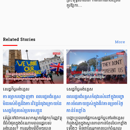
ព្រះពុទ្ធសាសនា ក៏មានការរីកចម្រើន
គួរឱ្យកា…
Related Stories
More
សេដ្ឋកិច្ចអង់គ្លេស
សេដ្ឋកិច្ចអង់គ្លេស
ការព្យាករបង្ហាញថា ពលរដ្ឋអង់គ្លេស
ពលរដ្ឋអង់គ្លេសកំពុងរស់នៅក្នុងបញ្ហា
មិនអស់ចិត្តនឹងការវិវន្តន៍ចុងក្រោយនៃ
ការចំណាយខ្ពស់ក្នុងជីវភាពប្រចាំថ្ងៃ
សេដ្ឋកិច្ចរបស់ប្រទេសខ្លួន
កាន់តែខ្លាំង
តើអ្វីទៅជាការសោកស្ដាយផ្នែកហិរញ្ញវត្ថុ
បញ្ហាប្រឈមផ្នែកសេដ្ឋកិច្ចនៅអង់គ្លេស
ដ៏ធំបំផុតក្នុងចំណោមពលរដ្ឋរបស់
កំពុងស្ថិតក្នុងស្ថានភាពកាន់តែលំបាកខ្លាំង
អង់គ្លេស? ការស្ទង់មតិថ្មីមួយបាន
ឡើងៗ មិនថាតែអ្នកមានប្រាក់ចំណូល