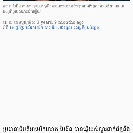
លោក បៃដិន គ្មានការព្រួយបារម្ភពីភាពចលាចលរបស់ចក្រភពអង់គ្លេស ដែលប៉ះពាល់ដល់
សេដ្ឋកិច្ចរបស់អាមេរិកឡើយ
ដោយ
​ ខេមបូណូមីស
3 years, 9 months ago
អំពី
សេដ្ឋកិច្ចរបស់អាមេរិក
អាមេរិក-អង់គ្លេស
សេដ្ឋកិច្ចអង់គ្លេស
ប្រធានាធិបតីអាមេរិក​លោក បៃដិន ​បានឆ្លើយ​សំណួរ​​ពាក់​ព័ន្ធ​​នឹង​