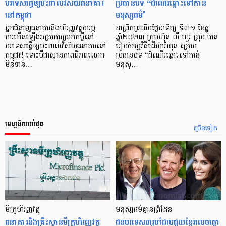
បរទេសធ្វើឲ្យបះពាល់វិស័យធនាគារ
ប្រធានបទ “ដំណើរឆ្ពោះទៅកាន់
នៅកម្ពុជា
មនុស្សធម៌"
អ្នកជំនាញធនាគារនិងហិរញ្ញវត្ថុបារម្ភ
នាព្រឹកព្រលឹមថ្ងៃអាទិត្យ ទី៣១ ខែធ្នូ
ការកើនឡើងអត្រាការប្រាក់កម្ចីនៅ
ឆ្នាំ២០២៣ ក្រុមហ៊ុន លី ហួរ គ្រុប បាន
បរទេសធ្វើឲ្យបះពាល់វិស័យធនាគារនៅ
រៀបចំកម្មវិធីដើរម៉ារ៉ាតុន ក្រោម
កម្ពុជា!! ទោះបីជាស្ថានភាពពិភពលោក
ប្រធានបទ “ដំណើរឆ្ពោះទៅកាន់
មិនទាន់…
មនុស្…
ពេញនិយមបំផុត
ច្រើនទៀត
មីក្រូ​ហិរញ្ញវត្ថុ
មនុស្ស​ធម៌​គ្មាន​ព្រំដែន
ធនាគារ​និង​គ្រឹះស្ថាន​មីក្រូ​ហិរញ្ញវត្ថុ​
ជន​បរទេស​៣​រូប​ដែល​ជួយ​ខ្មែរ​លេច​ធ្លោ​