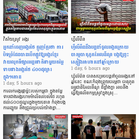
វិស័យស្រូវ អង្ករ
ហ្វីលីពីន
អ្នកនាំចេញអង្ករថៃ ត្អូញត្អែរថា ការ
ហ្វីលីពីននឹងបន្តនាំចូលអង្ករក្រោយ
បិទព្រំដែនបានបើកផ្លូវឱ្យអង្ករខ្មែរ
បារម្ភបាតុភូតអែលនីណូ បង្កឱ្យខ្វះ
វាយលុកទីផ្សារអន្តរជាតិជាមួយតម្លៃ
ស្បៀងអាហារនៅឆ្នាំក្រោយ
ទាបជាងអង្ករថៃ ៤០០ដុល្លារ
1 day, 6 hours ago
ក្នុង១តោន
ហ្វីលីពីន បាន​សម្រេចបន្តនាំចូលអង្ករនៅ
ឆ្នាំនេះ ខណៈកំពុងព្រួយបារម្ភថា បាតុភូត
1 day, 5 hours ago
ធម្មជាតិអែលនីណូ ដ៏ខ្លាំងក្លា​ អាចនឹង
ការលក់អង្ករផ្កាម្លិះរបស់កម្ពុជា ក្នុងតម្លៃ
ធ្វើឱ្យផលិតកម្មស្រូវក្នុងស្រុ…
ទាបជាងអង្ករហមម៉ាលិសរបស់ថៃ រហូត
ដល់៤០០ដុល្លារក្នុងមួយតោន កំពុងបង្ក
ការរញ្ជួយ និងជ្រួលច្របល់យ៉ាងខ្លា…