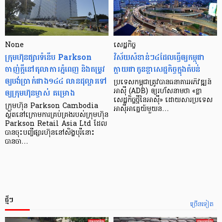
None
សេដ្ឋកិច្ច​
ក្រុមហ៊ុនផ្សារទំនើប Parkson
វិស័យ​សំខាន់ៗ​៤​ដែល​ធ្វើ​ឲ្យ​កម្ពុជា​
ចាញ់ក្ដីនៅតុលាការភ្នំពេញ និងតម្រូវ
ក្លាយ​ជា​កូន​ខ្លា​សេដ្ឋកិច្ច​ក្នុង​តំបន់
ឲ្យបង់ប្រាក់ជាង១៤៤ លានដុល្លារទៅ
ប្រទេស​កម្ពុជា​ត្រូវ​បាន​ធនាគារ​អភិវឌ្ឍន៍​
ឲ្យក្រុមហ៊ុនម្ចាស់ គម្រោង
អាស៊ី (ADB) ឲ្យ​រហ័ស​នាមថា «ខ្លា​
សេដ្ឋកិច្ច​ថ្មី​នៃ​អាស៊ី» ដោយសារ​ប្រទេស​
ក្រុមហ៊ុន Parkson Cambodia
អាស៊ី​អាគ្នេយ៍​មួយ​ន…
ស្ថិតនៅក្រោមការគ្រប់គ្រងរបស់ក្រុមហ៊ុន
Parkson Retail Asia Ltd ដែល
បានចុះបញ្ចីផ្សារហ៊ុននៅសិង្ហបុរីនោះ
បានចា…
ថ្មីៗ
ច្រើនទៀត