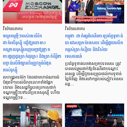
វិស័យធនាគារ
វិស័យធនាគារ
ទណ្ឌកម្មថ្មីៗរបស់អាម៉េរិក
កម្ពុជា ដាក់ឲ្យដំណើរការប្រព័ន្ធទូទាត់
ដាក់លើរុស្ស៊ី បង្ខំឱ្យធនាគារ
បាគងសម្រាប់ទេសចរ ដើម្បីជួយលើក
កណ្ដាលរុស្ស៊ីចេញបញ្ជាឱ្យផ្អាក
កម្ពស់ប្រាក់រៀល និងវិស័យ
ការជួញដូរប្រាក់ដុល្លារ និងប្រាក់អឺរ៉ូជា
ទេសចរណ៍
បន្ទាន់លើទីផ្សារហិរញ្ញវត្ថុធំបំផុត
ប្រព័ន្ធទូទាត់បាគងសម្រាប់ទេសចរ ត្រូវ
របស់រុស្ស៊ី
បានសម្ពោធដាក់ឱ្យដំណើរជាបណ្តោះ
អាសន្ន ដើម្បីជួយសម្រួលដល់ការទូទាត់
សហរដ្ឋអាម៉េរិក ដែលជាមហាអំណាចធំ
ថ្លៃទំនិញ និងសេវាកម្មរបស់ភ្ញៀវទេសចរ
បំផុតទី១របស់ពិភពលោកទាំងផ្នែក
អន្ត…
យោធា និងសេដ្ឋកិច្ចបានប្រកាសដាក់
ទណ្ឌកម្មថ្មីៗទៅលើប្រទេសរុស្ស៊ី ហើយ
ទណ្ឌកម្មថ្មីៗទ…