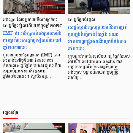
អង់គ្លេសលែងប្រឈមនឹងការធ្លាក់ចុះ
សេដ្ឋកិច្ចអង់គ្លេស
សេដ្ឋកិច្ចទៀតហើយនៅក្នុងឆ្នាំ២០២៣
សេដ្ឋកិច្ចអង់គ្លេសប្រឈមនឹងការធ្លាក់
IMF ថា អង់គ្លេសលែងប្រឈមនឹង
ចូលក្នុងវិបត្តិកាន់តែខ្លាំង ខណៈ
ការធ្លាក់ចុះសេដ្ឋកិច្ចទៀតហើយ នៅ
នាយករដ្ឋមន្ត្រីអាចនឹងរបូតពីតំណែង
ឆ្នាំ២០២៣នេះ
ឆាប់ៗនេះ
មូលនិធិរូបិយវត្ថុអន្តរជាតិ (IMF) បាន
ក្រុមអ្នកវិភាគនៃស្ថាប័នហិរញ្ញវត្ថុដ៏ធំរបស់
អះអាងនៅថ្ងៃទី២៣ ខែឧសភាថា
អាមេរិក Goldman Sachs បាន
ឱនភាពសេដ្ឋកិច្ចលែងមានទៀតហើយ
បន្ទាបទស្សនវិស័យសេដ្ឋកិច្ចរបស់
សម្រាប់ប្រទេសអង់គ្លេសនៅ
អង់គ្លេស បន្ទាប់ពីនាយករដ្ឋមន្ត្រីថ្មី
ឆ្នាំ២០២៣នេះ។ ស្ថាប័នអន្…
របស់ប្…
ផ្សេងទៀត