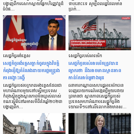
បង្ហាញពីការសោកស្តាយផ្នែកហិរញ្ញវត្ថុដ៏
ទាបនោះទេ សូម្បីពលរដ្ឋដែលមាន
ធំបំផ…
ប្រាក់…
សេដ្ឋកិច្ចអង់គ្លេស
សេដ្ឋកិច្ចរបស់អាមេរិក
សេដ្ឋកិច្ចអង់គ្លេសធ្លាក់ចូលក្នុងវិបត្តិ
សេដ្ឋកិច្ចរបស់អាមេរិកត្រូវបាន
កំពុងធ្វើឱ្យតំណែងនាយករដ្ឋមន្ត្ររង
ព្យាករថា នឹងអាចមានស្ថានភាព
ការរង្គោះរង្គើ
កាន់តែអាប់អួជាងមុន
សេដ្ឋកិច្ចរបស់ចក្រភពអង់គ្លេសដែលជា
ធនាគារកណ្តាលសហរដ្ឋអាមេរិកបាន
មហាអំណាចមួយនៅបស្ចឹមប្រទេស
ចេញរបាយការណ៍អង្កេតថ្មីមួយដោយ
កំពុងស្ថិតក្នុងស្ថានភាពមិនច្បាស់លាស់
ព្រមានថា ស្ថានភាពសេដ្ឋកិច្ចរបស់
ខណៈស្ថិតិនៅឆមាសទីពីរនៃឆ្នាំ២០២៣
ប្រទេសមហាអំណាចសេដ្ឋកិច្ចនិង
បង្ហាញពីក…
យោធាទី១នៅលើលោកនឹងមានស…