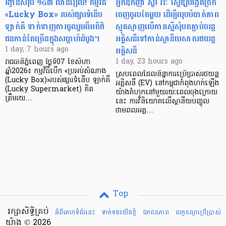
រង្វាន់សរុប ១៤៣ លានរៀល! កម្មវិធី
អ្នកឧកញ៉ា សួរ វីរៈ ស្នើឱ្យបង្កើតច្រក
«Lucky Box» របស់ផ្សារទំនើប
ចេញចូលតែមួយ ដើម្បីលុបបំបាត់ភាព
ឡាក់គី ទាក់ទាញការចូលរួមពីអតិថិ
ស្មុគស្មាញលើការស្នើសុំបតភ្ជាប់ចរន្ត
ជនកាន់តែច្រើនក្នុងសប្តាហ៍ដំបូង។
អគ្គិសនីទៅកាន់ស្ថានីយសាករថយន្ត
អគ្គិសនី
1 day, 7 hours ago
1 day, 23 hours ago
រាជធានីភ្នំពេញ ថ្ងៃទី07 ខែសីហា
ឆ្នាំ2026៖ កម្មវិធីបើក «ប្រអប់សំណាង
ស្របពេលដែលនិន្នាការប្រើប្រាស់រថយន្ត
(Lucky Box)»របស់ផ្សារទំនើប ឡាក់គី
អគ្គិសនី (EV) នៅកម្ពុជាកំពុងហក់ឡើង
(Lucky Supermarket) គិត
យ៉ាងគំហុកនៅមួយរយៈពេលចុងក្រោយ
ត្រឹមរយ…
នេះ ការវិនិយោគលើស្ថានីយបញ្ចូល
ថាមពលអគ្គ…
Top
រក្សាសិទ្ធិគ្រប់
អំពីគេហទំព័រនេះ
ទាក់ទងយើងខ្ញំ
ឯកជនភាព
លក្ខខណ្ឌ​ប្រើ​ប្រាស់
យ៉ាង © 2026