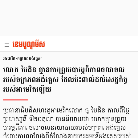
អាមេរិក-ចក្រភពអង់គ្លេស
លោក បៃដិន គ្មានការព្រួយបារម្ភពីភាពចលាចល
របស់ចក្រភពអង់គ្លេស ដែលប៉ះពាល់ដល់សេដ្ឋកិច្ច
របស់អាមេរិកឡើយ
ប្រធានាធិបតីសហរដ្ឋអាមេរិកលោក ចូ បៃដិន កាលពីថ្ងៃ
ព្រហស្បតិ៍ ទី២០តុលា បាននិយាយថា លោកគ្មានព្រួយ
បារម្ភពីភាពចលាចលនយោបាយរបស់ចក្រភពអង់គ្លេស
ចំពោះការលាលែងពីតំណែងនាយករដ្ឋមន្ត្រីអង់គ្លេសរបស់