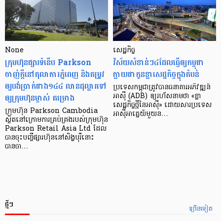
None
សេដ្ឋកិច្ច​
ក្រុមហ៊ុនផ្សារទំនើប Parkson
វិស័យ​សំខាន់ៗ​៤​ដែល​ធ្វើ​ឲ្យ​កម្ពុជា​
ចាញ់ក្ដីនៅតុលាការភ្នំពេញ និងតម្រូវ
ក្លាយ​ជា​កូន​ខ្លា​សេដ្ឋកិច្ច​ក្នុង​តំបន់
ឲ្យបង់ប្រាក់ជាង១៤៤ លានដុល្លារទៅ
ប្រទេស​កម្ពុជា​ត្រូវ​បាន​ធនាគារ​អភិវឌ្ឍន៍​
ឲ្យក្រុមហ៊ុនម្ចាស់ គម្រោង
អាស៊ី (ADB) ឲ្យ​រហ័ស​នាមថា «ខ្លា​
សេដ្ឋកិច្ច​ថ្មី​នៃ​អាស៊ី» ដោយសារ​ប្រទេស​
ក្រុមហ៊ុន Parkson Cambodia
អាស៊ី​អាគ្នេយ៍​មួយ​ន…
ស្ថិតនៅក្រោមការគ្រប់គ្រងរបស់ក្រុមហ៊ុន
Parkson Retail Asia Ltd ដែល
បានចុះបញ្ចីផ្សារហ៊ុននៅសិង្ហបុរីនោះ
បានចា…
ថ្មីៗ
ច្រើនទៀត