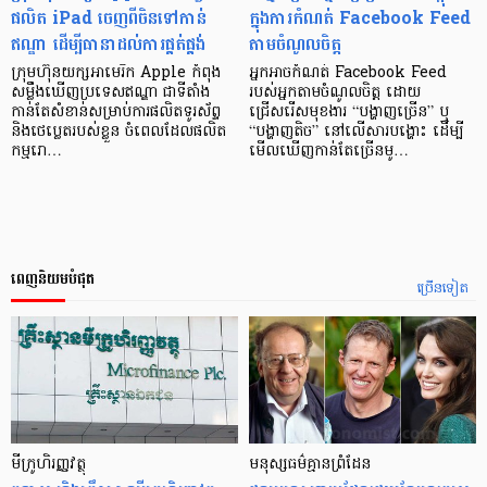
ផលិត iPad ចេញពីចិនទៅកាន់
ក្នុងការកំណត់ Facebook Feed
ឥណ្ឌា ដើម្បីធានាដល់ការផ្គត់ផ្គង់
តាមចំណូលចិត្ត
ក្រុមហ៊ុនយក្សអាមេរិក Apple កំពុង
អ្នកអាចកំណត់ Facebook Feed
សម្លឹងឃើញប្រទេសឥណ្ឌា ជាទីតាំង
របស់អ្នកតាមចំណូលចិត្ត ដោយ
កាន់តែសំខាន់សម្រាប់ការផលិតទូរស័ព្ទ
ជ្រើសរើសមុខងារ “បង្ហាញច្រើន” ឬ
និងថេប្លេតរបស់ខ្លួន ចំពេលដែលផលិត
“បង្ហាញតិច” នៅលើសារបង្ហោះ ដើម្បី
កម្មរោ…
មើលឃើញកាន់តែច្រើនមូ…
ពេញនិយមបំផុត
ច្រើនទៀត
មីក្រូ​ហិរញ្ញវត្ថុ
មនុស្ស​ធម៌​គ្មាន​ព្រំដែន