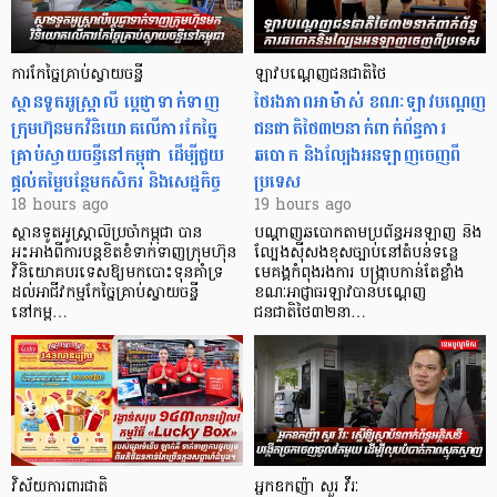
ការកែច្នៃគ្រាប់ស្វាយចន្ទី
ឡាវបណ្តេញជនជាតិថៃ
ស្ថានទូតអូស្ត្រាលី ប្តេជ្ញាទាក់ទាញ
ថៃរងភាពអាម៉ាស់ ខណៈឡាវបណ្តេញ
ក្រុមហ៊ុនមក​វិនិយោគលើការកែច្នៃ
ជនជាតិថៃ៣២នាក់ពាក់ព័ន្ធការ
គ្រាប់ស្វាយចន្ទីនៅកម្ពុជា ដើម្បីជួយ
ឆបោក និងល្បែងអនឡាញចេញពី
ផ្តល់តម្លៃបន្ថែមកសិករ និងសេដ្ឋកិច្ច
ប្រទេស
18 hours ago
19 hours ago
ស្ថានទូតអូស្ត្រាលីប្រចាំកម្ពុជា បាន
បណ្តាញឆបោកតាមប្រព័ន្ធអនឡាញ និង
អះអាងពីការបន្តខិតខំទាក់ទាញក្រុមហ៊ុន
ល្បែងស៊ីសងខុសច្បាប់នៅតំបន់ទន្លេ
វិនិយោគបរទេសឱ្យមកបោះទុនគាំទ្រ
មេគង្គកំពុងរងការ បង្ក្រាប​កាន់តែខ្លាំង
ដល់អាជីវកម្មកែច្នៃគ្រាប់ស្វាយចន្ទី
ខណៈអាជ្ញាធរឡាវបានបណ្តេញ
នៅកម្ព…
ជនជាតិថៃ៣២នា…
វិស័យការពារជាតិ
អ្នកឧកញ៉ា សួរ វីរៈ