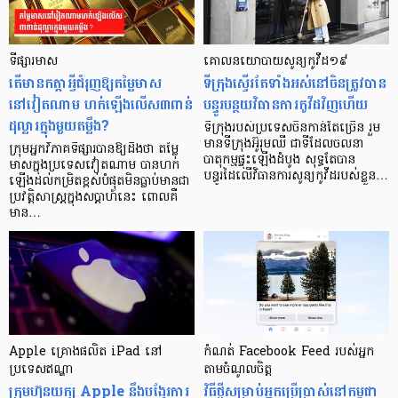
ទីផ្សារមាស
គោលនយោបាយសូន្យកូវីដ១៩
តើមានកត្តាអ្វីជំរុញឱ្យតម្លៃមាស
ទីក្រុងស្ទើរតែទាំងអស់នៅចិនត្រូវបាន
នៅវៀតណាម ហក់ឡើងលើស៣ពាន់
បន្ធូរបន្ថយវិធានការកូវីដវិញហើយ
ដុល្លារក្នុងមួយតម្លឹង?
ទីក្រុងរបស់ប្រទេសចិនកាន់តែច្រើន រួម
មានទីក្រុងអ៊ូរុមឈី ជាទីដែលចលនា
ក្រុមអ្នកវិភាគទីផ្សារបានឱ្យដឹងថា តម្លៃ
បាតុកម្មផ្ទុះឡើងដំបូង សុទ្ធតែបាន
មាសក្នុងប្រទេសវៀតណាម បានហក់
បន្ធូរដៃលើវិធានការសូន្យកូវីដរបស់ខ្លួន…
ឡើងដល់កម្រិតខ្ពស់បំផុតមិនធ្លាប់មានជា
ប្រវត្តិសាស្ត្រក្នុងសប្តាហ៍នេះ ពោលគឺ
មាន…
Apple គ្រោងផលិត iPad នៅ
កំណត់ Facebook Feed របស់អ្នក
ប្រទេសឥណ្ឌា
តាមចំណូលចិត្ត
ក្រុមហ៊ុនយក្ស Apple នឹងបង្វែរការ
វិធីថ្មីសម្រាប់អ្នកប្រើប្រាស់នៅកម្ពុជា