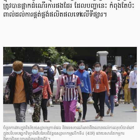
ត្រូវបានផ្អាកដំណើរការផងដែរ ដែលបញ្ហានេះ កំពុងតែប៉ះ
ពាល់ដល់ការផ្គត់ផ្គង់ផលិតផលទៅលើទីផ្សារ។
ចំនួនការងារក្នុងវិស័យឧស្សាហម្មកាត់ដេរ និងទេសចរណ៍អាចនឹងឈានដល់ការលុបបំបាត់នៅ
ក្នុងបរិបទបច្ចេកវិទ្យាទំនើបនៃបដិវត្តឧស្សាហកម្មលើកទី៤ (4IR) ដោយសារតែកម្មករ
និយោជិតខ្វះខាតជំនាញវិជ្ជាជីវៈ។