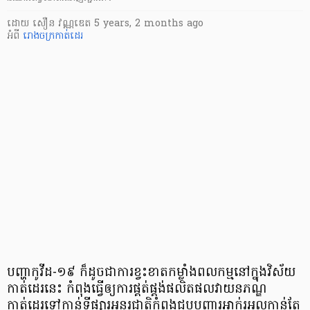
ដោយ
សឿន វណ្ណឌេត
5 years, 2 months ago
អំពី
រោងចក្រកាត់ដេរ
បញ្ហាកូវីដ-១៩ ក៏ដូចជា​ការខ្វះខាតកម្លាំងពលកម្មនៅក្នុងវិស័យ
កាត់ដេរនេះ កំពុងធ្វើឲ្យការផ្គត់ផ្គង់ផលិតផលវាយនភណ្ឌ
កាត់ដេរទៅកាន់ទីផ្សារអន្តរជាតិកំពុងជួបបញ្ហារអាក់រអួលកាន់តែ