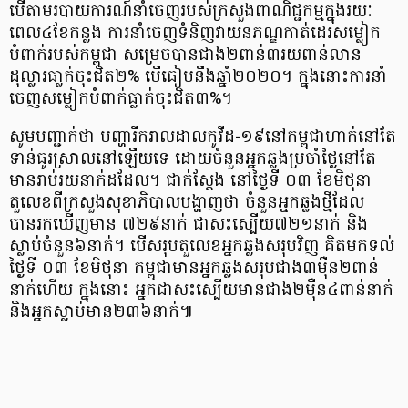
បើតាមរបាយការណ៍នាំចេញរបស់ក្រសួងពាណិជ្ជកម្មក្នុងរយៈ
ពេល៤ខែកន្លង ការនាំចេញទំនិញវាយនភណ្ឌកាត់ដេរសម្លៀក
បំពាក់របស់កម្ពុជា សម្រេចបានជាង២ពាន់៣រយពាន់លាន
ដុល្លារធា្លក់ចុះជិត២% បើធៀបនឹងឆ្នាំ២០២០។ ក្នុងនោះការនាំ
ចេញសម្លៀកបំពាក់ធ្លាក់ចុះជិត៣%។
សូមបញ្ជាក់ថា បញ្ហារីករាលដាលកូវីដ-១៩នៅកម្ពុជាហាក់នៅតែ
ទាន់ធូរស្រាលនៅឡើយទេ ដោយចំនួនអ្នកឆ្លងប្រចាំថ្ងៃនៅតែ
មានរាប់រយនាក់ដដែល។ ជាក់ស្ដែង នៅថ្ងៃទី ០៣ ខែមិថុនា
តួលេខពីក្រសួងសុខាភិបាលបង្ហាញថា ចំនួនអ្នកឆ្លងថ្មីដែល
បានរកឃើញមាន ៧២៩នាក់ ជាសះស្បើយ៧២១នាក់ និង
ស្លាប់ចំនួន៦នាក់។ បើសរុបតួលេខអ្នកឆ្លងសរុបវិញ គិតមកទល់
ថ្ងៃទី ០៣ ខែមិថុនា កម្ពុជាមានអ្នកឆ្លងសរុបជាង៣ម៉ឺន២ពាន់
នាក់ហើយ ក្នុងនោះ អ្នកជាសះស្បើយមានជាង២ម៉ឺន៤ពាន់នាក់
និងអ្នកស្លាប់មាន២៣៦នាក់៕