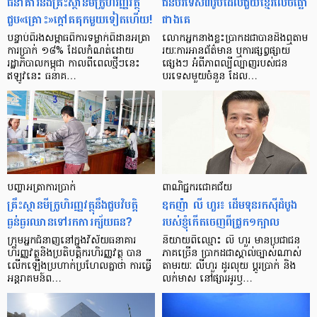
ធនាគារ​និង​គ្រឹះស្ថាន​មីក្រូ​ហិរញ្ញវត្ថុ​
ជន​បរទេស​៣​រូប​ដែល​ជួយ​ខ្មែរ​លេច​ធ្លោ​
ជួប«គ្រោះ»ក្តៅ​គគុក​មួយ​ទៀត​ហើយ!
ជាង​គេ
បន្ទាប់​ពី​រង​សម្ពាធ​​ពី​ការ​ទម្លាក់​ពិដាន​អត្រា​
លោកអ្នក​នាង​ខ្លះ​ប្រាកដ​ជា​បាន​​ដឹង​ឮ​តាម​
ការ​ប្រាក់ ១៨​% ដែល​កំណត់​ដោយ​
រយៈ​ការ​អាន​ព័ត៌មាន ឬ​ការ​ផ្សព្វផ្សាយ​
រដ្ឋាភិបាល​កម្ពុជា កាល​ពី​ពេល​ថ្មីៗ​នេះ
ផ្សេងៗ អំពី​ភាព​ល្បីល្បាញ​របស់​ជន​
ឥឡូវ​នេះ ធនាគ…
បរទេស​មួយ​ចំនួន ដែល…
បញ្ហា​អត្រា​ការប្រាក់
ពាណិជ្ជករជោគជ័យ
គ្រឹះស្ថាន​មីក្រូ​ហិរញ្ញវត្ថុ​នឹង​ជួប​វិបត្តិ​
ឧកញ៉ា លី ហួរ៖ ដើមទុនរកស៊ីដំបូង
ធ្ងន់ធ្ងរ​ឈាន​ទៅ​រក​ការ​ក្ស័យធន?
របស់ខ្ញុំកើតចេញពីជ្រូក១ក្បាល
ក្រុម​អ្នក​ជំនាញ​នៅ​ក្នុង​វិស័យ​ធនាគារ
និយាយ​ពី​ឈ្មោះ លី ហួរ មាន​ប្រជាជន​
ហិរញ្ញវត្ថុ​និង​ប្រតិបត្តិករ​ហិរញ្ញ​វត្ថុ បាន​​
ភាគ​ច្រើន ប្រាកដ​ជា​ស្គាល់​ច្បាស់​ណាស់
លើក​ឡើង​ប្រហាក់​ប្រហែល​គ្នា​ថា ការ​ធ្វើ​
តាមរយៈ លីហួរ ដូរ​លុយ ប្តូរ​បា្រក់ និង​
អន្តរាគមន៍​ព…
លក់​មាស នៅ​ផ្សារ​អូរ​ឫ…