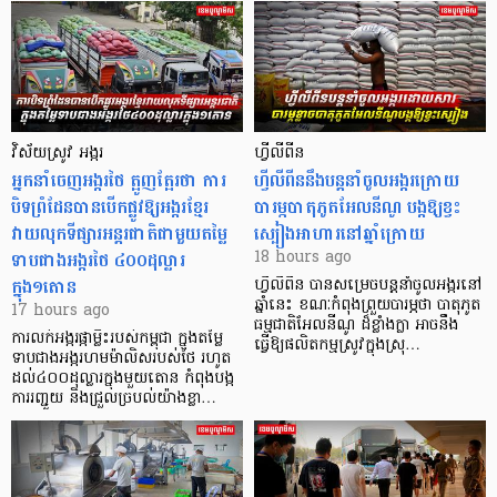
វិស័យស្រូវ អង្ករ
ហ្វីលីពីន
អ្នកនាំចេញអង្ករថៃ ត្អូញត្អែរថា ការ
ហ្វីលីពីននឹងបន្តនាំចូលអង្ករក្រោយ
បិទព្រំដែនបានបើកផ្លូវឱ្យអង្ករខ្មែរ
បារម្ភបាតុភូតអែលនីណូ បង្កឱ្យខ្វះ
វាយលុកទីផ្សារអន្តរជាតិជាមួយតម្លៃ
ស្បៀងអាហារនៅឆ្នាំក្រោយ
ទាបជាងអង្ករថៃ ៤០០ដុល្លារ
18 hours ago
ក្នុង១តោន
ហ្វីលីពីន បាន​សម្រេចបន្តនាំចូលអង្ករនៅ
ឆ្នាំនេះ ខណៈកំពុងព្រួយបារម្ភថា បាតុភូត
17 hours ago
ធម្មជាតិអែលនីណូ ដ៏ខ្លាំងក្លា​ អាចនឹង
ការលក់អង្ករផ្កាម្លិះរបស់កម្ពុជា ក្នុងតម្លៃ
ធ្វើឱ្យផលិតកម្មស្រូវក្នុងស្រុ…
ទាបជាងអង្ករហមម៉ាលិសរបស់ថៃ រហូត
ដល់៤០០ដុល្លារក្នុងមួយតោន កំពុងបង្ក
ការរញ្ជួយ និងជ្រួលច្របល់យ៉ាងខ្លា…