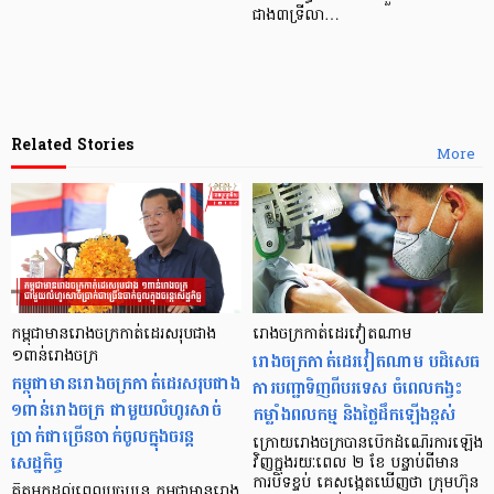
ជាង៣ទ្រីលា…
Related Stories
More
កម្ពុជាមានរោងចក្រកាត់ដេរសរុបជាង
រោងចក្រកាត់ដេរវៀតណាម
១ពាន់រោងចក្រ
រោងចក្រកាត់ដេរវៀតណាម បដិសេធ
កម្ពុជាមានរោងចក្រកាត់ដេរសរុបជាង
ការបញ្ជាទិញពីបរទេស ចំពេលកង្វះ
១ពាន់រោងចក្រ ជាមួយលំហូរសាច់
កម្លាំងពលកម្ម និងថ្លៃដឹកឡើងខ្ពស់
ប្រាក់ជាច្រើនចាក់ចូលក្នុងចរន្ដ
ក្រោយរោងចក្របានបើកដំណើរការឡើង
សេដ្ឋកិច្ច
វិញក្នុងរយៈពេល ២ ខែ បន្ទាប់ពីមាន
ការបិទខ្ទប់ គេសង្កេតឃើញថា ក្រុមហ៊ុន
គិតមកដល់ពេលបច្ចុប្បន្ន កម្ពុជាមានរោង