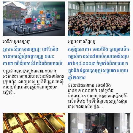
អាជីវកម្មអនឡាញ
អត្ថបទពាណិជ្ជកម្ម
អ្នករកស៊ីតាមអនឡាញ នៅតែមិន
សម្ព័ន្ធធនាគារ មេយប៊ែង ចូលរួមលើក
ទាន់មកស្នើសុំអាជ្ញាបណ្ណ ខណៈ
កម្ពស់ការរស់នៅរបស់សហគមន៍សរុប
ការផាកពិន័យកាន់តែខិតជិតមកដល់
ជាង១៨.០០០នាក់ទូទាំងពិភពលោក
ក្នុងទិវាទំនួលខុសត្រូវសង្គមជាសកល
មន្ត្រីជាន់ខ្ពស់ក្រសួងពាណិជ្ជកម្មបាន
ឆ្នាំ២០២៤
អះអាងថា មកទល់ពេលនេះមិនទាន់មាន
ក្រុមហ៊ុន សហគ្រាស ឬ នីតិបុគ្គលរកស៊ី
និយោជិតធនាគារ មេយប៊ែង
តាមប្រព័ន្ធអេឡិចត្រូនិកណាមួយមក
ជាង២២.០០០នាក់ នៅទូទាំង
ស្នើសុំ…
ពិភពលោក បានរួមរួមគ្នាប្រារព្ធធ្វើកម្មវិធី
លើកទី១២ នៃទិវាទំនួលខុសត្រូវសង្គម
ជាសកលរបស់សម្ព័ន្…