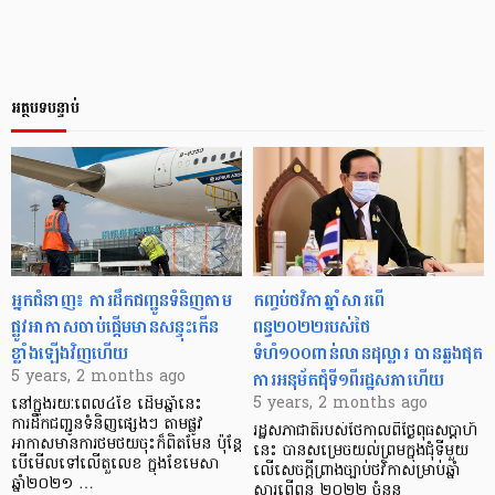
អត្ថបទបន្ទាប់
អ្នកជំនាញ៖ ការដឹកជញ្ជូនទំនិញតាម
កញ្ចប់ថវិកាឆ្នាំសារពើ
ផ្លូវអាកាសចាប់ផ្ដើមមានសន្ទុះកើន
ពន្ធ២០២២របស់ថៃ
ខ្លាំងឡើងវិញហើយ
ទំហំ១០០ពាន់លានដុល្លារ បានឆ្លងផុត
ការអនុម័តជុំទី១ពីរដ្ឋសភាហើយ
5 years, 2 months ago
5 years, 2 months ago
នៅក្នុងរយៈពេល៤ខែ ដើមឆ្នាំនេះ
ការដឹកជញ្ជូនទំនិញផ្សេងៗ តាមផ្លូវ
រដ្ឋសភាជាតិរបស់ថៃកាលពីថ្ងៃពុធសប្តាហ៍
អាកាសមានការថមថយចុះក៏ពិតមែន ប៉ុន្ដែ
នេះ បានសម្រេចយល់ព្រមក្នុងជុំទីមួយ
បើមើលទៅលើតួលេខ ក្នុងខែមេសា
លើសេចក្តីព្រាងច្បាប់ថវិកាសម្រាប់ឆ្នាំ
ឆ្នាំ២០២១ …
សារពើពន្ធ ២០២២ ចំនួន