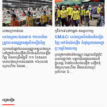
រោងចក្រកាត់ដេរ
កូវីដ១៩នៅកម្ពុជា-ឧស្សាហកម្ម
រោងចក្រកាត់ដេរជាង ១៦០ហើយ
GMAC៖ រោងចក្របើកដំណើរឡើង
ត្រូវបានអនុញ្ញាតឲ្យបើកឡើងវិញ
វិញ នៅតំបន់លឿង កំពុងប្រឈមបញ្ហា
ខ្វះកម្លាំងពលកម្ម
ក្រោយពីរដ្ឋាភិបាលអនុញ្ញាតឲ្យរោងចក្រ
នៅក្នុងតំបន់លឿងបើកដំណើរការឡើង
ក្រសួងការងារនិងបណ្តុះបណ្តាលវិជ្ជាជីវៈ
វិញ គិតមកត្រឹមថ្ងៃទី ១១ ខែឧសភា
បានបញ្ជាក់ថា បន្ទាប់ពីអាជ្ញាធររាជធានី
មានរោងចក្រកាត់ដេរជាង ១៦០រោង
ភ្នំពេញ បែងចែកតំបន់លឿង លឿងទុំ
ចក្រហើយ ដែលជ…
និងក្រហមហើយ នឹងមានរោចក្រ
ប្រហែល ៦…
ផ្សេងទៀត