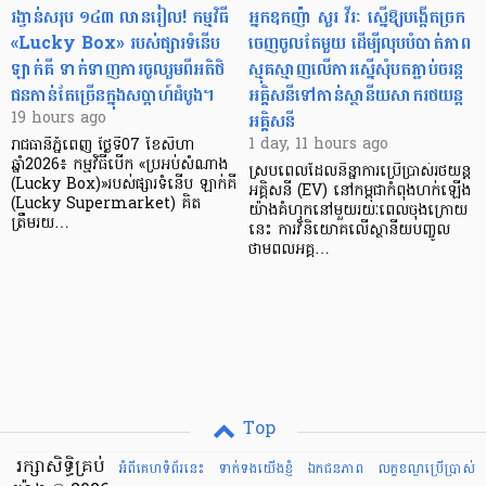
រង្វាន់សរុប ១៤៣ លានរៀល! កម្មវិធី
អ្នកឧកញ៉ា សួរ វីរៈ ស្នើឱ្យបង្កើតច្រក
«Lucky Box» របស់ផ្សារទំនើប
ចេញចូលតែមួយ ដើម្បីលុបបំបាត់ភាព
ឡាក់គី ទាក់ទាញការចូលរួមពីអតិថិ
ស្មុគស្មាញលើការស្នើសុំបតភ្ជាប់ចរន្ត
ជនកាន់តែច្រើនក្នុងសប្តាហ៍ដំបូង។
អគ្គិសនីទៅកាន់ស្ថានីយសាករថយន្ត
អគ្គិសនី
19 hours ago
1 day, 11 hours ago
រាជធានីភ្នំពេញ ថ្ងៃទី07 ខែសីហា
ឆ្នាំ2026៖ កម្មវិធីបើក «ប្រអប់សំណាង
ស្របពេលដែលនិន្នាការប្រើប្រាស់រថយន្ត
(Lucky Box)»របស់ផ្សារទំនើប ឡាក់គី
អគ្គិសនី (EV) នៅកម្ពុជាកំពុងហក់ឡើង
(Lucky Supermarket) គិត
យ៉ាងគំហុកនៅមួយរយៈពេលចុងក្រោយ
ត្រឹមរយ…
នេះ ការវិនិយោគលើស្ថានីយបញ្ចូល
ថាមពលអគ្គ…
Top
រក្សាសិទ្ធិគ្រប់
អំពីគេហទំព័រនេះ
ទាក់ទងយើងខ្ញំ
ឯកជនភាព
លក្ខខណ្ឌ​ប្រើ​ប្រាស់