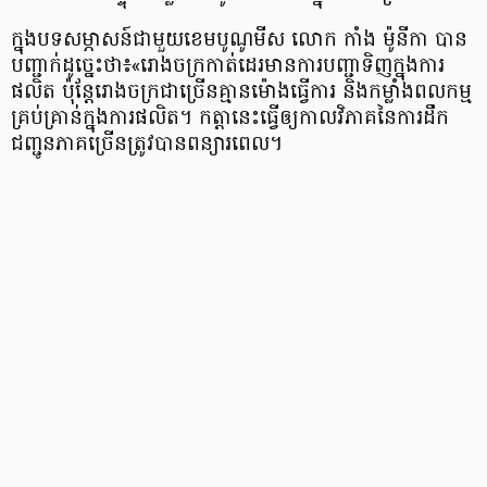
ក្នុងបទសម្ភាសន៍ជាមួយខេមបូណូមីស លោក កាំង ម៉ូនីកា បាន
បញ្ជាក់ដូច្នេះថា៖«រោងចក្រកាត់ដេរមានការបញ្ជាទិញក្នុងការ
ផលិត ប៉ុន្តែរោងចក្រជាច្រើនគ្មានម៉ោងធ្វើការ និងកម្លាំងពលកម្ម
គ្រប់គ្រាន់ក្នុងការផលិត។ កត្តានេះធ្វើឲ្យកាលវិភាគនៃការដឹក
ជញ្ជូនភាគច្រើនត្រូវបានពន្យារពេល។