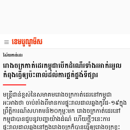
វិស័យកាត់ដេរ
រោងចក្រកាត់ដេរកម្ពុជាបើកដំណើរទាំងរអាក់រអួល
កំពុងធ្វើឲ្យប៉ះពាល់ដល់ការផ្គត់ផ្គង់ទីផ្សារ
មន្ត្រីជាន់ខ្ពស់នៃសមាគមរោងចក្រកាត់ដេរនៅកម្ពុជា
អះអាងថា ចាប់តាំងពីមានការផ្ទុះរាលដាលឆ្លងកូវីដ-១៩ក្នុង
ព្រឹត្តិការណ៍សហគមន៍២០កុម្ភៈមក រោងចក្រកាត់ដេរនៅ
កម្ពុជាបានជួបនូវបញ្ហាយ៉ាងដំណំ ហើយថ្មីៗនេះការ
ផ្ទុះរាលដាលឆ្លងនៅក្នុងរោងចក្រក៏បានធ្វើឲ្យរោងចក្រខ្លះ