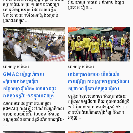
វាយនភណ្ឌ កាត់ដេរនៅភាគខាងត្បូង
ចក្រកាត់ដេរសរុប ១ ៣២៦រោងចក្រ
ប្រទេសវៀត…
នៅទូទាំងប្រទេស ដែលបានបង្កើត
ឱកាសការងាររាប់សែនកន្លែងសម្រាប់
ប្រជាជនកម្ពុជា…
រោងចក្រកាត់ដេរ
រោងចក្រកាត់ដេរ
GMAC ស្នើរដ្ឋាភិបាល
រោងចក្រជាង២០០ បើកដំណើរ
«កុំយករោងចក្រធ្វើជា
ការឡើវិញ បានស្រូបទាញកម្លាំងពល
កន្លែងចត្តាឡីស័ក» ពេលមានផ្ទុះ
កម្មជាង៧ម៉ឺននាក់ឲ្យចូលធ្វើការ
រាតត្បាតកូវីដ-១៩ក្នុងរោងចក្រ
មន្ត្រីជាន់ខ្ពស់សមាគមរោងចក្រកាត់ដេរ
កម្ពុជាបានឲ្យដឹងថា គិតរហូតមកដល់ថ្ងៃទី
សមាគមរោងចក្រកាត់ដេរកម្ពុជា
១៨ ខែឧសភា មានរោងចក្រជាង២០០
(GMAC) បានស្នើទៅកាន់រាជរដ្ឋាភិបាល
បានបើកដំណើរការឡើងវិញ និងបាន
ឲ្យបន្ធូរបន្ថយនីតិវិធី បែបបទ និងលក្ខ
អនុញ្ញ…
ខណ្ឌមួយចំនួនពាក់ព័ន្ធនឹងវិធានការកូវីដ-
…