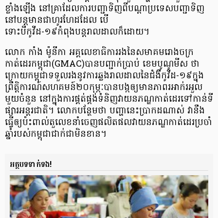
ខ្លាំងឡើង នៅគ្រាដែលការបញ្ជាទិញពីបណ្ដាប្រទេសបញ្ជាទិញ
នៅបន្ដមានជាហូរហែដដែល បើ
ទោះបីកូវីដ-១៩កំពុងបន្ដរាលដាលក៏ដោយ។
លោក កាំង ម៉ូនីកា អគ្គលេខាធិការរងនៃសមាគមរោងចក្រ
កាត់ដេរកម្ពុជា(GMAC)បានបញ្ជាក់ប្រាប់ ខេមបូណូមីស ថា
ក្រោយកម្ពុជាទទួលរងនូវការឆ្លងរាលដាលនៃជំងឺកូវីដ-១៩ក្នុង
ព្រឹត្តិការណ៍សហគមន៍២០កុម្ភៈបានបង្កឲ្យមានភាពរអាក់រអួល
មួយចំនួន នៅក្នុងការផ្គត់ផ្គង់ទំនិញវាយនភណ្ឌកាត់ដេរទៅកាន់ទី
ផ្សារអន្តរជាតិ។ លោកបន្ថែមថា បញ្ហានេះប្រាកដណាស់ វានឹង
ធ្វើឲ្យប៉ះពាល់តួលេខនាំចេញផលិតផលវាយនភណ្ឌកាត់ដេរប្រចាំ
ឆ្នាំរបស់កម្ពុជាជាក់ជាមិនខាន។
អត្ថបទទាក់ទង!