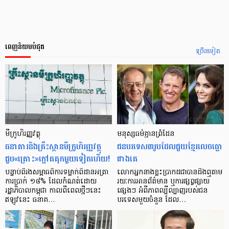
ពេញនិយមបំផុត
ច្រើនទៀត
មីក្រូ​ហិរញ្ញវត្ថុ
មនុស្ស​ធម៌​គ្មាន​ព្រំដែន
ធនាគារ​និង​គ្រឹះស្ថាន​មីក្រូ​ហិរញ្ញវត្ថុ​
ជន​បរទេស​៣​រូប​ដែល​ជួយ​ខ្មែរ​លេច​ធ្លោ​
ជួប«គ្រោះ»ក្តៅ​គគុក​មួយ​ទៀត​ហើយ!
ជាង​គេ
បន្ទាប់​ពី​រង​សម្ពាធ​​ពី​ការ​ទម្លាក់​ពិដាន​អត្រា​
លោកអ្នក​នាង​ខ្លះ​ប្រាកដ​ជា​បាន​​ដឹង​ឮ​តាម​
ការ​ប្រាក់ ១៨​% ដែល​កំណត់​ដោយ​
រយៈ​ការ​អាន​ព័ត៌មាន ឬ​ការ​ផ្សព្វផ្សាយ​
រដ្ឋាភិបាល​កម្ពុជា កាល​ពី​ពេល​ថ្មីៗ​នេះ
ផ្សេងៗ អំពី​ភាព​ល្បីល្បាញ​របស់​ជន​
ឥឡូវ​នេះ ធនាគ…
បរទេស​មួយ​ចំនួន ដែល…