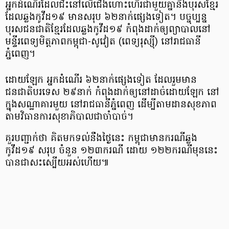
អ្នកដំណើរដែលជិះ​នៅ​លើ​ជើង​ហោះហើរ​ជាមួយគ្នា​នឹង​បុរស​ខ្មែរ​
ដែលឆ្លង​កូវីដ១៩ មាន​សរុប ៦២នាក់ផ្សេងទៀត។ បច្ចុប្បន្ន
បុរសជនជាតិ​ខ្មែរ​ដែល​ឆ្លង​កូវីដ១៩ កំពុង​ដាក់​ឲ្យព្យាបាល​នៅ​
មន្ទីរពេទ្យ​មិត្តភាព​កម្ពុជា-សូវៀត (ពេទ្យ​រុស្ស៊ី) នៅរាជធានី​
ភ្នំពេញ។
ដោយឡែក អ្នកដំណើរ ៦២នាក់ផ្សេងទៀត ដែលរួមមាន
ជនជាតិបរទេស ២៩នាក់ កំពុងដាក់​ឲ្យនៅដាច់ដោយឡែក នៅ
ក្នុងសណ្ឋាគារមួយ នៅរាជធានីភ្នំពេញ ដើម្បី​តាមដាន​សុខភាព​
តាមវិធានការសុខាភិបាល​ជាចាំបាច់។
គួរបញ្ជាក់ថា គិតមកទល់នឹងថ្ងៃនេះ កម្ពុជាមានករណីឆ្លង​
កូវីដ១៩ សរុប ចំនួន ១២៣ករណី ដោយ ១២២ករណី​មុននេះ
បានជា​សះស្បើយ​អស់ហើយ៕