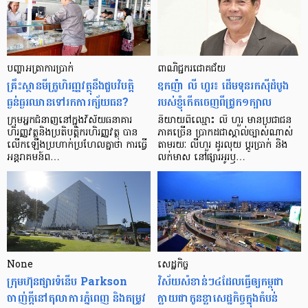
បញ្ហា​អត្រា​ការប្រាក់
ពាណិជ្ជករជោគជ័យ
គ្រឹះស្ថាន​មីក្រូ​ហិរញ្ញវត្ថុ​នឹង​ជួប​វិបត្តិ​
ឧកញ៉ា លី ហួរ៖ ដើមទុនរកស៊ីដំបូង
ធ្ងន់ធ្ងរ​ឈាន​ទៅ​រក​ការ​ក្ស័យធន?
របស់ខ្ញុំកើតចេញពីជ្រូក១ក្បាល
ក្រុម​អ្នក​ជំនាញ​នៅ​ក្នុង​វិស័យ​ធនាគារ
និយាយ​ពី​ឈ្មោះ លី ហួរ មាន​ប្រជាជន​
ហិរញ្ញវត្ថុ​និង​ប្រតិបត្តិករ​ហិរញ្ញ​វត្ថុ បាន​​
ភាគ​ច្រើន ប្រាកដ​ជា​ស្គាល់​ច្បាស់​ណាស់
លើក​ឡើង​ប្រហាក់​ប្រហែល​គ្នា​ថា ការ​ធ្វើ​
តាមរយៈ លីហួរ ដូរ​លុយ ប្តូរ​បា្រក់ និង​
អន្តរាគមន៍​ព…
លក់​មាស នៅ​ផ្សារ​អូរ​ឫ…
None
សេដ្ឋកិច្ច​
ក្រុមហ៊ុនផ្សារទំនើប Parkson
វិស័យ​សំខាន់ៗ​៤​ដែល​ធ្វើ​ឲ្យ​កម្ពុជា​
ចាញ់ក្ដីនៅតុលាការភ្នំពេញ និងតម្រូវ
ក្លាយ​ជា​កូន​ខ្លា​សេដ្ឋកិច្ច​ក្នុង​តំបន់