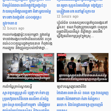
បិទព្រំដែនបានបើកផ្លូវឱ្យអង្ករខ្មែរ
បារម្ភបាតុភូតអែលនីណូ បង្កឱ្យខ្វះ
វាយលុកទីផ្សារអន្តរជាតិជាមួយតម្លៃ
ស្បៀងអាហារនៅឆ្នាំក្រោយ
ទាបជាងអង្ករថៃ ៤០០ដុល្លារ
12 hours ago
ក្នុង១តោន
ហ្វីលីពីន បាន​សម្រេចបន្តនាំចូលអង្ករនៅ
ឆ្នាំនេះ ខណៈកំពុងព្រួយបារម្ភថា បាតុភូត
12 hours ago
ធម្មជាតិអែលនីណូ ដ៏ខ្លាំងក្លា​ អាចនឹង
ការលក់អង្ករផ្កាម្លិះរបស់កម្ពុជា ក្នុងតម្លៃ
ធ្វើឱ្យផលិតកម្មស្រូវក្នុងស្រុ…
ទាបជាងអង្ករហមម៉ាលិសរបស់ថៃ រហូត
ដល់៤០០ដុល្លារក្នុងមួយតោន កំពុងបង្ក
ការរញ្ជួយ និងជ្រួលច្របល់យ៉ាងខ្លា…
ការកែច្នៃគ្រាប់ស្វាយចន្ទី
ឡាវបណ្តេញជនជាតិថៃ
ស្ថានទូតអូស្ត្រាលី ប្តេជ្ញាទាក់ទាញ
ថៃរងភាពអាម៉ាស់ ខណៈឡាវបណ្តេញ
ក្រុមហ៊ុនមក​វិនិយោគលើការកែច្នៃ
ជនជាតិថៃ៣២នាក់ពាក់ព័ន្ធការ
គ្រាប់ស្វាយចន្ទីនៅកម្ពុជា ដើម្បីជួយ
ឆបោក និងល្បែងអនឡាញចេញពី
ផ្តល់តម្លៃបន្ថែមកសិករ និងសេដ្ឋកិច្ច
ប្រទេស