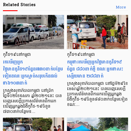
Related Stories
More
កូវីដ១៩នៅកម្ពុជា
កូវីដ១៩នៅកម្ពុជា
រកឃើញអ្នក
កម្ពុជា​រក​ឃើញ​អ្នក​វិជ្ជមាន​កូវីដ១៩
វិជ្ជមានកូវីដ១៩ចំនួន៧៣០នាក់បន្ថែម
ចំនួន ៨៨០នាក់​ថ្មី ខណៈ​អ្នកជាសះ​
ទៀតខណៈអ្នកស្លាប់សរុបកើនដល់
ស្បើយ​មាន ២៨៨នាក់
ជាង១០៣នាក់
ក្រសួងសុខាភិបាលកម្ពុជា នៅថ្ងៃទី២៩ខែ
មេសាឆ្នាំ២០២១នេះ បានចេញសេចក្តី
ក្រសួងសុខាភិបាលកម្ពុជា នៅព្រឹក
ប្រកាសព័ត៌មានពីការរកឃើញអ្នកឆ្លង
ថ្ងៃទី០២ខែឧសភា ឆ្នាំ២០២១នេះ បាន
ជំងឺកូវីដ-១៩ចំនួន៨៨០នាក់បន្ថែមទៀត
ចេញសេចក្តីប្រកាសព័ត៌មានពីការរក
ខណៈ…
ឃើញអ្នកឆ្លងជំងឺកូវីដ-១៩ចំនួន
៧៣០នាក់បន្ថែមទ…