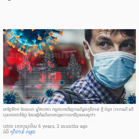
នៅថ្ងៃទី២១ ខែឧសភា ឆ្នាំ​២០២០ កម្ពុជា​រកឃើញ​ករណី​ឆ្លង​កូវីដ១៩ ថ្មី ចំនួន ០១ករណី លើ
បុរសជនជាតិខ្មែរ ដែលធ្វើ​ដំណើរតាម​យន្តហោះ​មកពី​ប្រទេសក្រៅ។
ដោយ
​ ខេមបូណូមីស
6 years, 2 months ago
អំពី
កូវីដ១៩-កម្ពុជា