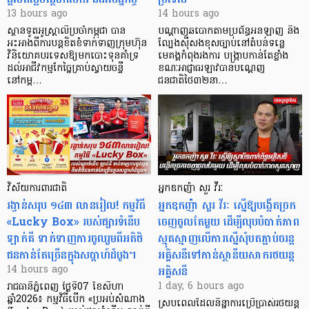
13 hours ago
14 hours ago
ស្ថានទូតអូស្ត្រាលីប្រចាំកម្ពុជា បាន
បណ្តាញឆបោកតាមប្រព័ន្ធអនឡាញ និង
អះអាងពីការបន្តខិតខំទាក់ទាញក្រុមហ៊ុន
ល្បែងស៊ីសងខុសច្បាប់នៅតំបន់ទន្លេ
វិនិយោគបរទេសឱ្យមកបោះទុនគាំទ្រ
មេគង្គកំពុងរងការ បង្ក្រាប​កាន់តែខ្លាំង
ដល់អាជីវកម្មកែច្នៃគ្រាប់ស្វាយចន្ទី
ខណៈអាជ្ញាធរឡាវបានបណ្តេញ
នៅកម្ព…
ជនជាតិថៃ៣២នា…
វិស័យការពារជាតិ
អ្នកឧកញ៉ា សួរ វីរៈ
រង្វាន់សរុប ១៤៣ លានរៀល! កម្មវិធី
អ្នកឧកញ៉ា សួរ វីរៈ ស្នើឱ្យបង្កើតច្រក
«Lucky Box» របស់ផ្សារទំនើប
ចេញចូលតែមួយ ដើម្បីលុបបំបាត់ភាព
ឡាក់គី ទាក់ទាញការចូលរួមពីអតិថិ
ស្មុគស្មាញលើការស្នើសុំបតភ្ជាប់ចរន្ត
ជនកាន់តែច្រើនក្នុងសប្តាហ៍ដំបូង។
អគ្គិសនីទៅកាន់ស្ថានីយសាករថយន្ត
អគ្គិសនី
14 hours ago
1 day, 6 hours ago
រាជធានីភ្នំពេញ ថ្ងៃទី07 ខែសីហា
ឆ្នាំ2026៖ កម្មវិធីបើក «ប្រអប់សំណាង
ស្របពេលដែលនិន្នាការប្រើប្រាស់រថយន្ត