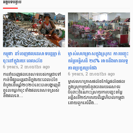
អត្ថបទបន្ទាប់
កម្ពុជា នាំចេញផលនេសាទបន្តធ្លាក់
ម្ចាស់សហគ្រាសក្នុងស្រុក៖ ការបញ្ចុះ
ចុះនៅក្នុងរយៈពេល៤ខែ
តម្លៃអគ្គិសនី ២៥% អាចនឹងមានលទ្ធ
ភាពប្រកួតប្រជែង
6 years, 2 months ago
6 years, 2 months ago
ការនាំចេញផលនេសាទរបស់កម្ពុជាទៅ
កាន់ទីផ្សារអន្តរជាតិក្នុងរយៈពេល៤ខែ
ម្ចាស់សហគ្រាសផលិតកែច្នៃផលិតផល
ដំបូងដើមឆ្នាំ២០២០នេះបានបង្ហាញពី
ក្នុងស្រុកមួយចំនួនបានអបអរសាទរ
តួលេខធ្លាក់ចុះទាំងផលនេសាទស្រស់
ចំពោះដំណោះស្រាយការបញ្ចុះតម្លៃ
និងផលនេ…
អគ្គិសនី២៥ភាគរយពីរដ្ឋាភិបាលកម្ពុជា
ដោយពួកគេរំពឹង…