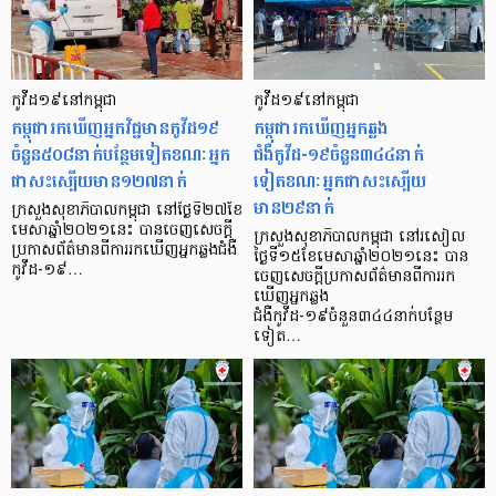
កូវីដ១៩នៅកម្ពុជា
កូវីដ១៩នៅកម្ពុជា
កម្ពុជា​រក​ឃើញ​អ្នក​វិជ្ជមាន​កូ​វី​ដ​១៩​
កម្ពុជារកឃើញអ្នកឆ្លង
ចំនួន​៥០៨​នាក់​បន្ថែម​ទៀត​ខណៈ​អ្នក
ជំងឺកូវីដ-១៩ចំនួន៣៤៤នាក់
ជា​សះស្បើយ​មាន​១២៧​នាក់
ទៀតខណៈអ្នកជាសះស្បើយ
មាន២៩នាក់
ក្រសួងសុខាភិបាល​កម្ពុជា នៅ​ថ្ងៃ​ទី​២៧​ខែ
មេសា​ឆ្នាំ​២០២១​នេះ បាន​ចេញ​សេចក្តី​
ក្រសួងសុខាភិបាលកម្ពុជា នៅរសៀល
ប្រកាស​ព័ត៌មាន​ពី​ការ​រក​ឃើញ​អ្នក​ឆ្លង​ជំងឺ​
ថ្ងៃទី១៥ខែមេសាឆ្នាំ២០២១នេះ បាន
កូ​វី​ដ​-១៩​…
ចេញសេចក្តីប្រកាសព័ត៌មានពីការរក
ឃើញអ្នកឆ្លង
ជំងឺកូវីដ-១៩ចំនួន៣៤៤នាក់បន្ថែម
ទៀត…