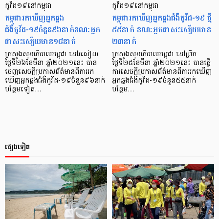
កូវីដ១៩នៅកម្ពុជា
កូវីដ១៩នៅកម្ពុជា
កម្ពុជារកឃើញអ្នកឆ្លង
កម្ពុជារក​ឃើញ​អ្នកឆ្លង​ជំងឺកូវីដ-១៩ ថ្មី ​
ជំងឺកូវីដ-១៩ចំនួន៩៦នាក់ខណៈអ្នក
៥៥នាក់ ខណៈអ្នក​ជាសះស្បើយមាន
ជាសះស្បើយមាន១៨នាក់
២៣នាក់
ក្រសួងសុខាភិបាលកម្ពុជា នៅរសៀល
ក្រសួងសុខាភិបាលកម្ពុជា នៅព្រឹក
ថ្ងៃទី២៦ខែមីនា ឆ្នាំ២០២១នេះ បាន
ថ្ងៃទី២៥ខែមីនា ឆ្នាំ២០២១នេះ បានធ្វើ
ចេញសេចក្តីប្រកាសព័ត៌មានពីការរក
ការសេចក្តីប្រកាសព័ត៌មានពីការរកឃើញ
ឃើញអ្នកឆ្លងជំងឺកូវីដ-១៩ចំនួន៩៦នាក់
អ្នកឆ្លងជំងឺកូវីដ-១៩ចំនួន៥៥នាក់
បន្ថែមទៀត…
បន្ថែម…
ផ្សេងទៀត