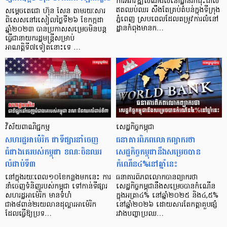
ការ​អភិវឌ្ឍ​សំណង់​លំនៅដ្ឋាន​រីកដុះ​ដាល​
ឥត​ឈប់ឈរ សឹង​តែ​គ្រប់​តំបន់​ក្នុង​ទីក្រុង​
សម្តេចតេជោ ហ៊ុន សែន តាមរយៈសារ
ភ្នំពេញ ស្រប​ពេល​ដែល​តម្រូវការ​លំនៅ
ពិសេសនៅរសៀលថ្ងៃទី២៦ ខែកក្កដា
ដ្ឋាន​កំពុង​មាន​ក…
ឆ្នាំ២០២៣ បានប្រកាសសម្រេចមិនបន្ត
ធ្វើជានាយករដ្ឋមន្ត្រីសម្រាប់
អាណត្តិទី៧ទៀតនោះទេ …
វិស័យពាណិជ្ជកម្ម
សេដ្ឋកិច្ចកម្ពុជា
សហរដ្ឋអាម៉េរិក ជាទីផ្សារនាំចេញ
ធនាគារពិភពលោកព្យាករថា
ធំជាងគេរបស់កម្ពុជា ខណៈចិនឈរ
សេដ្ឋកិច្ចកម្ពុជានឹងសម្រេចបាន
លំដាប់ទី៣
កំណើន៤%នៅឆ្នាំនេះ
នៅក្នុងរយៈពេល១០ខែកន្លងមកនេះ ការ
ធនាគារពិភពលោកបានព្យាករថា
នាំចេញទំនិញរបស់កម្ពុជា ទៅកាន់ទីផ្សារ
សេដ្ឋកិច្ចកម្ពុជានឹងសម្រេចបានកំណើន
សហរដ្ឋអាម៉េរិក មានទំហំ
ក្នុងអត្រា៤% នៅឆ្នាំ២០២៥ និង៤,៥%
ជាង៨ពាន់២រយលានដុល្លារអាម៉េរិក
នៅឆ្នាំ២០២៦ ដោយសារតែកត្តាគួបផ្សំ
ដែលធ្វើឱ្យប្រទ…
រវាងបញ្ហាប្រឈ…