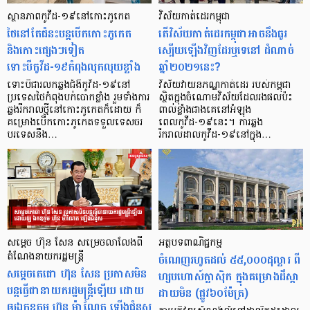
ស្ថានភាពកូវីដ-១៩នៅកោះភូកេត
វិស័យកាត់ដេរកម្ពុជា
ថៃនៅតែជំនះបន្ដបើកកោះភូកេត
តើវិស័យកាត់ដេរកម្ពុជាអាចនឹងធូរ
និងកោះផ្សេងៗទៀត
ស្បើយឡើងវិញដែរឬទេនៅ ដំណាច់
ទោះបីកូវីដ-១៩កំពុងលុកលុយខ្លាំង
ឆ្នាំ២០២១នេះ?
ទោះបីជារលកឆ្លងជំងឺកូវីដ-១៩នៅ
វិស័យវាយនភណ្ឌកាត់ដេរ របស់កម្ពុជា
ប្រទេសថៃកំពុងបក់បោកខ្លាំង រួមទាំងការ
ស្ថិតក្នុងចំណោមវិស័យដែលរងផលប៉ះ
ឆ្លងរីករាលថ្មីនៅកោះភូកេតក៏ដោយ ក៏
ពាល់ខ្លាំងជាងគេនៅអំឡុង
គម្រោងបើកកោះភូកេតទទួលទេសចរ
ពេលកូវីដ-១៩នេះ។ ការឆ្លង
បរទេសនឹង…
រីករាលដាលកូវីដ-១៩នៅក្នុង…
សម្តេច ហ៊ុន សែន សម្រេចលាលែងពី
អត្ថបទ​ពាណិជ្ជកម្ម
តំណែងនាយករដ្ឋមន្ត្រី
ចំណេញ​រហូត​ដល់ ៥៥,០០០​ដុល្លារ ពី​
សម្តេចតេជោ ហ៊ុន សែន ប្រកាសមិន
ហ្សបហោស៍​ក្លាស៊ិក ក្នុង​គម្រោង​ដឹស្តា
បន្តធ្វើជានាយករដ្ឋមន្ត្រីឡើយ ដោយ
ដាយមិន (ផ្លូវ៦០​ម៉ែត្រ)
ឲ្យឯកឧត្តម ហ៊ុន ម៉ាណែត ឡើងជំនួស