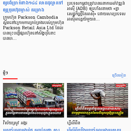
ឲ្យបង់ប្រាក់ជាង១៤៤ លានដុល្លារទៅ
ប្រទេស​កម្ពុជា​ត្រូវ​បាន​ធនាគារ​អភិវឌ្ឍន៍​
ឲ្យក្រុមហ៊ុនម្ចាស់ គម្រោង
អាស៊ី (ADB) ឲ្យ​រហ័ស​នាមថា «ខ្លា​
សេដ្ឋកិច្ច​ថ្មី​នៃ​អាស៊ី» ដោយសារ​ប្រទេស​
ក្រុមហ៊ុន Parkson Cambodia
អាស៊ី​អាគ្នេយ៍​មួយ​ន…
ស្ថិតនៅក្រោមការគ្រប់គ្រងរបស់ក្រុមហ៊ុន
Parkson Retail Asia Ltd ដែល
បានចុះបញ្ចីផ្សារហ៊ុននៅសិង្ហបុរីនោះ
បានចា…
ថ្មីៗ
ច្រើនទៀត
វិស័យស្រូវ អង្ករ
ហ្វីលីពីន
អ្នកនាំចេញអង្ករថៃ ត្អូញត្អែរថា ការ
ហ្វីលីពីននឹងបន្តនាំចូលអង្ករក្រោយ