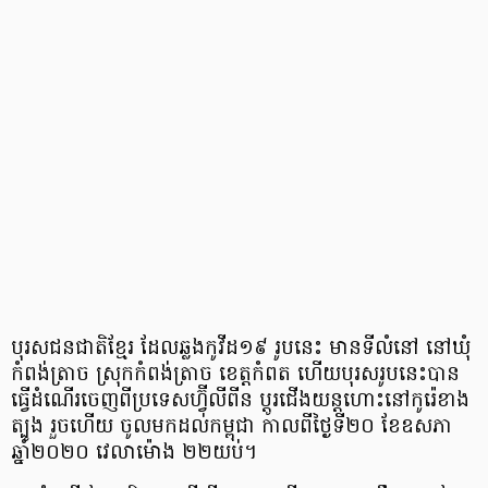
បុរស​ជនជាតិខ្មែរ​ ដែល​ឆ្លង​កូវីដ១៩ រូបនេះ មានទីលំនៅ នៅឃុំ​
កំពង់ត្រាច ស្រុក​កំពង់ត្រាច ខេត្ត​កំពត ហើយបុរស​រូប​នេះ​បាន
ធ្វើ​ដំណើរចេញ​ពី​​ប្រទេស​​​ហ្វ៊ីលីពីន ប្ដូរជើង​យន្តហោះនៅកូរ៉េខាង
ត្បូង រួចហើយ ​ចូល​មកដល់​​កម្ពុជា កាលពីថ្ងៃទី២០ ខែ​ឧសភា
ឆ្នាំ​២០២០ វេលា​ម៉ោង ២២យប់។