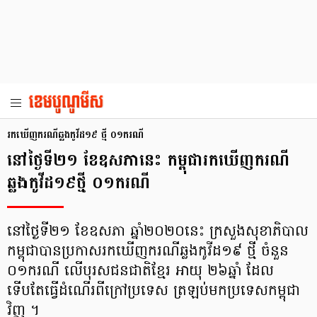
រកឃើញករណីឆ្លងកូវីដ១៩ ថ្មី ០១ករណី
នៅថ្ងៃទី២១ ខែឧសភានេះ កម្ពុជា​រក​ឃើញ​ករណី​
ឆ្លង​កូវីដ១៩​ថ្មី ០១ករណី
នៅថ្ងៃទី២១ ខែឧសភា ឆ្នាំ​២០២០នេះ ក្រសួង​សុខាភិបាល​
កម្ពុជា​បាន​ប្រកាស​រកឃើញ​ករណី​ឆ្លង​កូវីដ១៩ ថ្មី ចំនួន
០១ករណី លើ​បុរសជនជាតិខ្មែរ​ អាយុ ២៦ឆ្នាំ ដែល
ទើបតែធ្វើ​ដំណើរពីក្រៅ​ប្រទេស​ ត្រឡប់មក​ប្រទេស​កម្ពុជា​
វិញ ។