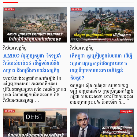
វិស័យសេដ្ឋកិច្ច
វិស័យសេដ្ឋកិច្ច
AMRO ជំរុញ​ឱ្យ​កម្ពុជា កែទម្រង់
តើកម្ពុជា គួរត្រៀមខ្លួនបែបណា ដើម្បី
វិស័យសំខាន់ៗ៤ ដើម្បីទប់ទល់នឹង
រក្សាភាពប្រកួតប្រជែងក្រោយចាក
សម្ពាធ និងពង្រឹងភាពធន់សេដ្ឋកិច្ច
ចេញពីប្រទេសមានការអភិវឌ្ឍន៍
តិចតួច?
ទោះបីជារងសម្ពាធពីការហក់ឡើង នៃ
តម្លៃប្រេងសកល ភាពតានតឹងតាម
ឯកឧត្តម ស៊ុន ចាន់ថុល ឧបនាយករដ្ឋ
ព្រំដែនជាមួយប្រទេសថៃ ភាព​មិនប្រាកដ
មន្ត្រី អនុប្រធានទី១ ក្រុមប្រឹក្សាអភិវឌ្ឍន៍
ប្រជា នៃពាណិជ្ជកម្មពិភពលោក និង
កម្ពុជា បានអះអាងថា ទោះបីជាការទទួល
វិស័យអចលនទ្រព្យ …
បានអត្រាពន្ធ១០% ពីអាម៉េរិក គឺ…