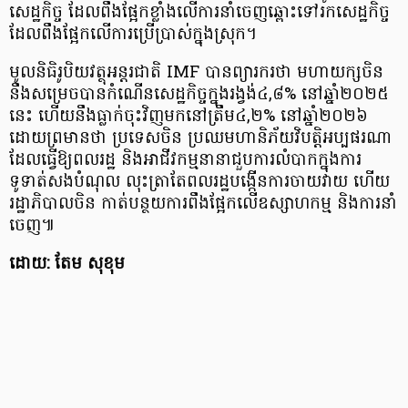
សេដ្ឋកិច្ច ដែលពឹងផ្អែកខ្លាំងលើការនាំចេញឆ្ពោះទៅរកសេដ្ឋកិច្ច
ដែលពឹងផ្អែកលើការប្រើប្រាស់ក្នុងស្រុក។
មូលនិធិរូបិយវត្ថុអន្តរជាតិ IMF បានព្យារករថា មហាយក្សចិន
នឹងសម្រេចបានកំណើនសេដ្ឋកិច្ចក្នុងរង្វង់៤,៨% នៅឆ្នាំ២០២៥
នេះ ហើយនឹងធ្លាក់ចុះវិញមកនៅត្រឹម៤,២% នៅឆ្នាំ២០២៦
ដោយព្រមានថា ប្រទេសចិន ប្រឈមហានិភ័យវិបត្តិអប្បផរណា
ដែលធ្វើឱ្យពលរដ្ឋ និងអាជីវកម្មនានាជួបការលំបាកក្នុងការ
ទូទាត់សងបំណុល លុះត្រាតែពលរដ្ឋបង្កើនការចាយវាយ ហើយ
រដ្ឋាភិបាលចិន កាត់បន្ថយការពឹងផ្អែកលើឧស្សាហកម្ម និងការនាំ
ចេញ៕
ដោយ: តែម សុខុម