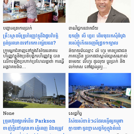
បញ្ហា​អត្រា​ការប្រាក់
ពាណិជ្ជករជោគជ័យ
គ្រឹះស្ថាន​មីក្រូ​ហិរញ្ញវត្ថុ​នឹង​ជួប​វិបត្តិ​
ឧកញ៉ា លី ហួរ៖ ដើមទុនរកស៊ីដំបូង
ធ្ងន់ធ្ងរ​ឈាន​ទៅ​រក​ការ​ក្ស័យធន?
របស់ខ្ញុំកើតចេញពីជ្រូក១ក្បាល
ក្រុម​អ្នក​ជំនាញ​នៅ​ក្នុង​វិស័យ​ធនាគារ
និយាយ​ពី​ឈ្មោះ លី ហួរ មាន​ប្រជាជន​
ហិរញ្ញវត្ថុ​និង​ប្រតិបត្តិករ​ហិរញ្ញ​វត្ថុ បាន​​
ភាគ​ច្រើន ប្រាកដ​ជា​ស្គាល់​ច្បាស់​ណាស់
លើក​ឡើង​ប្រហាក់​ប្រហែល​គ្នា​ថា ការ​ធ្វើ​
តាមរយៈ លីហួរ ដូរ​លុយ ប្តូរ​បា្រក់ និង​
អន្តរាគមន៍​ព…
លក់​មាស នៅ​ផ្សារ​អូរ​ឫ…
None
សេដ្ឋកិច្ច​
ក្រុមហ៊ុនផ្សារទំនើប Parkson
វិស័យ​សំខាន់ៗ​៤​ដែល​ធ្វើ​ឲ្យ​កម្ពុជា​
ចាញ់ក្ដីនៅតុលាការភ្នំពេញ និងតម្រូវ
ក្លាយ​ជា​កូន​ខ្លា​សេដ្ឋកិច្ច​ក្នុង​តំបន់