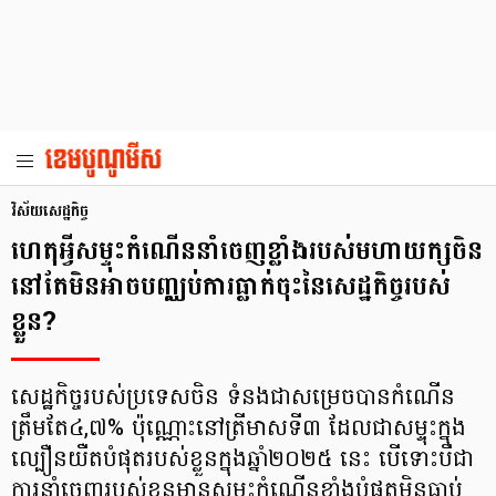
វិស័យសេដ្ឋកិច្ច
ហេតុអ្វីសម្ទុះកំណើននាំចេញខ្លាំងរបស់មហាយក្សចិន
នៅតែមិនអាចបញ្ឈប់ការធ្លាក់ចុះនៃសេដ្ឋកិច្ចរបស់
ខ្លួន?
សេដ្ឋកិច្ចរបស់ប្រទេសចិន ទំនងជាសម្រេចបានកំណើន
ត្រឹមតែ៤,៧% ប៉ុណ្ណោះនៅត្រីមាសទី៣ ដែលជាសម្ទុះក្នុង
ល្បឿនយឺតបំផុតរបស់ខ្លួនក្នុងឆ្នាំ២០២៥ នេះ បើទោះបីជា
ការនាំចេញរបស់ខ្លួនមានសម្ទុះកំណើនខ្លាំងបំផុតមិនធ្លាប់