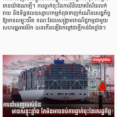
មានយ៉ាងណាក្ដី។ ការធ្លាក់ចុះនៃការវិនិយោគវិស័យលក់
រាយ និងទិន្នផលឧស្សាហកម្មកំពុងទាញកំណើនសេដ្ឋកិច្ច
ឱ្យមានសម្ទុះយឺត ខណៈដែលសង្គ្រាមពាណិជ្ជកម្មជាមួយ
សហរដ្ឋអាម៉េរិក បានកើនឡើងកម្ដៅជាថ្មីកាន់តែខ្លាំង។