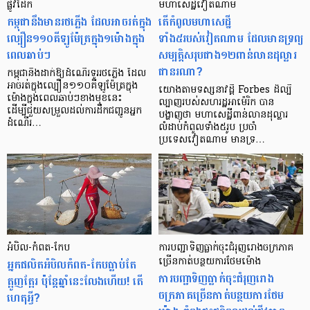
ផ្លូវដែក
មហាសេដ្ឋីវៀតណាម
កម្ពុជានឹងមានរថភ្លើង ដែលអាចរត់ក្នុង
តើកំពូលមហាសេដ្ឋី
ល្បឿន១១០គីឡូម៉ែត្រក្នុង១ម៉ោងក្នុង
ទាំង៥របស់វៀតណាម ដែលមានទ្រព្យ
ពេលឆាប់ៗ
សម្បត្តិសរុបជាង១២ពាន់លានដុល្លារ
ជានរណា?
កម្ពុជានឹងដាក់ឱ្យដំណើរទូររថភ្លើង ដែល
អាចរត់ក្នុងល្បឿន១១០គីឡូម៉ែត្រក្នុង
យោងតាមទស្សនាវដ្តី Forbes ដ៏ល្បី
ម៉ោងក្នុងពេលឆាប់ៗខាងមុខនេះ
ល្បាញរបស់សហរដ្ឋអាម៉េរិក បាន
ដើម្បីជួយសម្រួលដល់ការដឹកជញ្ជូនអ្នក
បង្ហាញថា មហាសេដ្ឋីពាន់លានដុល្លារ
ដំណើរ…
លំដាប់កំពូលទាំង៥រូប ប្រចាំ
ប្រទេសវៀតណាម មានទ្រ…
អំបិល-​កំពត​-​កែប
ការបញ្ជាទិញធ្លាក់ចុះជំរុញរោងចក្រភាគ
អ្នក​ផលិត​អំបិល​​កំពត​-កែប​ធ្លាប់​តែ​
ច្រើនកាត់បន្ថយការថែមម៉ោង
ការបញ្ជាទិញធ្លាក់ចុះជំរុញរោង
ត្អូញ​ត្អែរ ប៉ុន្តែ​ឆ្នាំ​នេះ​លែង​ហើយ! តើ​
ចក្រភាគច្រើនកាត់បន្ថយការថែម
ហេតុ​អ្វី?