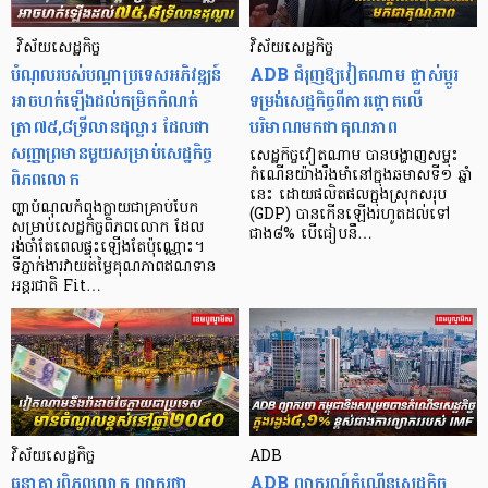
​​​​​​​​​​​​​​​​​​​​​​​​​​​​ វិស័យសេដ្ឋកិច្ច
វិស័យសេដ្ឋកិច្ច
បំណុលរបស់បណ្ដាប្រទេសអភិវឌ្ឍន៍
​​​​​ADB ជំរុញឱ្យវៀតណាម ផ្លាស់ប្តូរ
អាចហក់ឡើងដល់កម្រិតកំណត់
ទម្រង់សេដ្ឋកិច្ចពីការផ្តោតលើ
ត្រា៧៥,៨ទ្រីលានដុល្លារ ដែលជា
បរិមាណមកជាគុណភាព
សញ្ញាព្រមានមួយសម្រាប់សេដ្ឋកិច្ច
សេដ្ឋកិច្ចវៀតណាម បានបង្ហាញសម្ទុះ
ពិភពលោក
កំណើនយ៉ាងរឹងមាំនៅក្នុងឆមាសទី១ ឆ្នាំ
នេះ ដោយផលិតផលក្នុងស្រុកសរុប
ញ្ហាបំណុល​កំពុងក្លាយជាគ្រាប់បែក
(GDP) បានកើនឡើងរហូតដល់ទៅ
សម្រាប់សេដ្ឋកិច្ចពិភពលោក ដែល
ជាង៨% បើធៀបនឹ…
រង់ចាំតែពេលផ្ទុះឡើងតែប៉ុណ្ណោះ។
ទីភ្នាក់​ងារ​វាយតម្លៃគុណភាពឥណទាន
អន្តរជាតិ Fit…
វិស័យសេដ្ឋកិច្ច
ADB
​​ធនាគារពិភព​លោក ព្យាករថា
ADB ព្យាករណ៍កំណើនសេដ្ឋកិច្ច