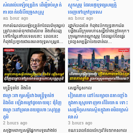
សំណល់អេឡិចត្រូនិក ដើម្បីទប់ស្កាត់
ស្ដុកស្ដម្ភ ដែលផ្ទេរទ្រព្យសម្បត្តិ
ការបាត់បង់រ៉ែយុទ្ធសាស្ត្រ
ចេញទៅក្រៅប្រទេស
an hour ago
an hour ago
កាក​សំណល់​អេឡិច​ត្រូនិកដែល​ពីមុនធ្លាប់​
រដ្ឋាភិបាលចិន កំពុងបើកយុទ្ធនាការរឹត
ត្រូវបានចាត់ទុកថាជាសំរាម និងនាំចេញ
បន្តឹងលើក្រុមមហាសេដ្ឋី​យ៉ាង​ក្ដៅគគុក។
ទៅកែច្នៃនៅបរទេស​នោះ ពេលនេះ
​ក្រុមអ្នកមានស្ដុកស្ដម្ភ ដែល​ធ្លាប់​តែផ្ទេរ
កំពុងប្រែក្លាយជាធនធានយុទ្ធសាស្ត្រដ…
ទ្រព្យសម្បត្តិរាប់រយពាន់ល…
មន្ត្រីទូតថៃ និងចិន
សេដ្ឋកិច្ចសកល
ជម្លោះពាក្យសម្តីរវាងមន្ត្រីទូតថៃ
វៀតណាម នៅតែរក្សាបានភាពខ្លាំង
និងចិន ឡើងកម្ដៅដូចបាយពុះ ជុំវិញ
ក្នុងការស្រូបទាញការវិនិយោគ​ ទោះ
ជម្លោះនៅព្រលានយន្តហោះសុវណ្ណ
សេដ្ឋកិច្ចសកលស្ថិតក្នុងភាពមិនច្បាស់
ភូមិ
លាស់
2 hours ago
3 hours ago
សង្គ្រាមពាក្យសម្តីផ្នែកការទូតរវាងថៃ
ខណៈពេលដែលលំហូរវិនិយោគសកល