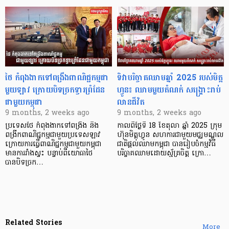
ថៃ កំពុងងាកទៅពង្រឹងពាណិជ្ជកម្មជា
ទិវាបរិច្ចាគឈាមឆ្នាំ 2025 របស់មិត្ត
មួយឡាវ ក្រោយបិទច្រកទ្វារព្រំដែន
ហ្វូន៖ ឈាមមួយតំណក់ សង្គ្រោះរាប់
ជាមួយកម្ពុជា
លានជីវិត
9 months, 2 weeks ago
9 months, 2 weeks ago
ប្រទេសថៃ កំពុងងាកទៅពង្រឹង និង
កាលពីថ្ងៃទី 18 ខែតុលា ឆ្នាំ 2025 ក្រុម
ពង្រីកពាណិជ្ជកម្មជាមួយប្រទេសឡាវ
ហ៊ុនមិត្តហ្វូន សហការជាមួយមជ្ឈមណ្ឌល
ក្រោយការធ្វើពាណិជ្ជកម្មជាមួយកម្ពុជា
ជាតិផ្តល់ឈាមកម្ពុជា បានរៀបចំកម្មវិធី
មានការរាំងស្ទះ បន្ទាប់ពីយោធាថៃ
បរិច្ចាគឈាមដោយស្ម័គ្រចិត្ត ក្រោ…
បានបិទច្រក…
Related Stories
More