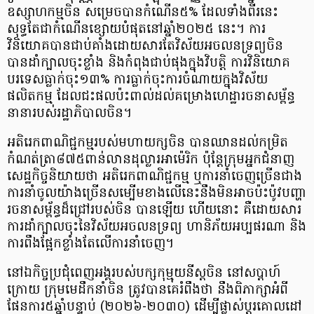
ឧស្សាហកម្មចិន សម្រេចបានកំណើន៥% ដែលទាំងពីរនេះ
សុទ្ធតែជាកំណើនខ្សោយបំផុតនៅឆ្នាំ២០២៥ នេះ។ ការ
វិនិយោគបានជាប់គាំងដោយសារតែវិស័យអចលនទ្រព្យចិន
បានដាំក្បាលចុះខ្លាំង និងកំពុងជាប់ផុងក្នុងវិបត្តិ ការវិនិយោគ
បរទេសធ្លាក់ចុះ១៣% ការធ្លាក់ចុះការចំណាយក្នុងវិស័យ
ផលិតកម្ម ដែលជះផលប៉ះពាល់ដល់គម្រោងហេដ្ឋារចនាសម្ព័ន្ធ
នានារបស់រដ្ឋាភិបាលចិន។
អតិរេកពាណិជ្ជកម្មរបស់មហាយក្សចិន បានឈានដល់កម្រិត
កំណត់ត្រា៨៧៥ពាន់លានដុល្លារអាម៉េរិក ប៉ុន្តែក្រុមអ្នកជំនាញ
សេដ្ឋកិច្ចនិយាយថា អតិរេកពាណិជ្ជកម្ម ឬការនាំចេញច្រើនជាង
ការនាំចូលយ៉ាងច្រើនសម្បើមខាងលើនេះនឹងមិនអាចប៉ះប៉ូវបញ្ហា
រចនាសម្ព័ន្ធដ៏ជ្រៅរបស់ចិន បានឡើយ ហើយនោះ គឺដោយសារ
ការដាំក្បាលចុះនៃវិស័យអចលនទ្រព្យ ហានិភ័យអប្បផរណា និង
ការពឹងផ្អែកខ្លាំងតែលើការនាំចេញ។
នៅឯកិច្ចប្រជុំពេញអង្គរបស់បក្សកុម្មុយនីស្តចិន នៅសប្តាហ៍
ក្រោយ ក្រុមមេដឹកនាំចិន ត្រូវបានគេរំពឹងថា នឹងពិភាក្សាអំពី
ផែនការ៥ឆ្នាំបន្ទាប់ (២០២៦-២០៣០) ដើម្បីផ្លាស់ប្តូរគោលដៅ