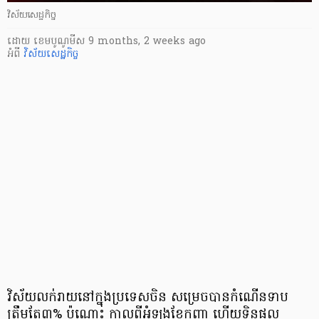
វិស័យសេដ្ឋកិច្ច
ដោយ
​ ខេមបូណូមីស
9 months, 2 weeks ago
អំពី
វិស័យសេដ្ឋកិច្ច
វិស័យលក់រាយនៅក្នុងប្រទេសចិន សម្រេចបានកំណើនទាប
ត្រឹមតែ៣% ប៉ុណ្ណោះ កាលពីអំឡុងខែកញ្ញា ហើយទិន្នផល