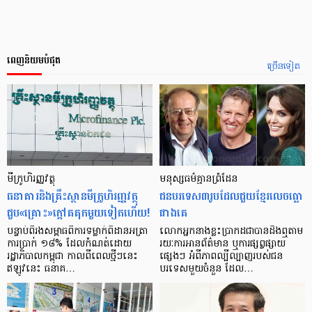
ពេញនិយមបំផុត
ច្រើនទៀត
មីក្រូ​ហិរញ្ញវត្ថុ
មនុស្ស​ធម៌​គ្មាន​ព្រំដែន
ធនាគារ​និង​គ្រឹះស្ថាន​មីក្រូ​ហិរញ្ញវត្ថុ​
ជន​បរទេស​៣​រូប​ដែល​ជួយ​ខ្មែរ​លេច​ធ្លោ​
ជួប«គ្រោះ»ក្តៅ​គគុក​មួយ​ទៀត​ហើយ!
ជាង​គេ
បន្ទាប់​ពី​រង​សម្ពាធ​​ពី​ការ​ទម្លាក់​ពិដាន​អត្រា​
លោកអ្នក​នាង​ខ្លះ​ប្រាកដ​ជា​បាន​​ដឹង​ឮ​តាម​
ការ​ប្រាក់ ១៨​% ដែល​កំណត់​ដោយ​
រយៈ​ការ​អាន​ព័ត៌មាន ឬ​ការ​ផ្សព្វផ្សាយ​
រដ្ឋាភិបាល​កម្ពុជា កាល​ពី​ពេល​ថ្មីៗ​នេះ
ផ្សេងៗ អំពី​ភាព​ល្បីល្បាញ​របស់​ជន​
ឥឡូវ​នេះ ធនាគ…
បរទេស​មួយ​ចំនួន ដែល…