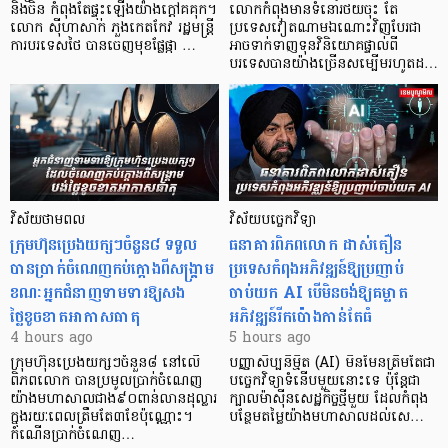
និងចិន កំពុងតែផ្ទុះឡើងយ៉ាងក្តៅគគុក។
លោកកំពុងមានទំនោរថយចុះ តែ
លោក ស៊ីហាសាក់ ភួងកេតកែវ រដ្ឋមន្ត្រី
ប្រទេសវៀតណាមឯណោះវិញបែរជា
ការបរទេសថៃ បានចេញមុខផ្លែផ្កា …
អាចទាក់ទាញទុនវិនិយោគផ្ទាល់ពី
បរទេសបានយ៉ាងច្រើនសម្បើមរហូតដ…
វិស័យថាមពល
វិស័យបច្ចេកវិទ្យា
ក្រុមហ៊ុនប្រេងយក្សៗចំនួន៨ ទទួល
ធនាគារពិភពលោក ដាស់តឿន
បានប្រាក់ចំណេញកប់ក្តោងពីសង្គ្រាម
ប្រទេសកំពុងអភិវឌ្ឍន៍ឱ្យប្រញាប់
ខណៈអ្នកជំនាញទាមទារឱ្យសង
ចាប់យក AI បើមិនចង់ឱ្យគម្លាត
ថ្លៃខូចខាតអាកាសធាតុ
អភិវឌ្ឍន៍រីកប៉ោងកាន់តែធំ
4 hours ago
5 hours ago
ក្រុមហ៊ុនប្រេងយក្សៗចំនួន៨ នៅលើ
បញ្ញាសិប្បនិម្មិត (AI) មិនមែនត្រឹមតែជា
ពិភពលោក បានប្រមូលប្រាក់ចំណេញ
បច្ចេកវិទ្យាទំនើបមួយនោះទេ ប៉ុន្តែជា
យ៉ាងមហាសាលជាង៩០ពាន់លានដុល្លារ
ក្បាលម៉ាស៊ីនសេដ្ឋកិច្ចថ្មីមួយ ដែលកំពុង
ក្នុងរយៈពេលត្រឹមតែ៣ខែប៉ុណ្ណោះ។
បន្ថែមតម្លៃយ៉ាងមហាសាលដល់សេ…
កំណើនប្រាក់ចំណេញ…