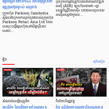
ឲ្យបង់ប្រាក់ជាង១៤៤ លានដុល្លារទៅ
ប្រទេស​កម្ពុជា​ត្រូវ​បាន​ធនាគារ​អភិវឌ្ឍន៍​
ឲ្យក្រុមហ៊ុនម្ចាស់ គម្រោង
អាស៊ី (ADB) ឲ្យ​រហ័ស​នាមថា «ខ្លា​
សេដ្ឋកិច្ច​ថ្មី​នៃ​អាស៊ី» ដោយសារ​ប្រទេស​
ក្រុមហ៊ុន Parkson Cambodia
អាស៊ី​អាគ្នេយ៍​មួយ​ន…
ស្ថិតនៅក្រោមការគ្រប់គ្រងរបស់ក្រុមហ៊ុន
Parkson Retail Asia Ltd ដែល
បានចុះបញ្ចីផ្សារហ៊ុននៅសិង្ហបុរីនោះ
បានចា…
ថ្មីៗ
ច្រើនទៀត
សំណល់អេឡិចត្រូនិក
វិស័យហិរញ្ញវត្ថុ
អាម៉េរិក រឹតបន្តឹងការនាំចេញកាក
ចិន ប្រើ​អំណាចពន្ធដាររឹតកអ្នកមាន