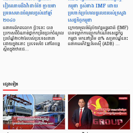
វៀតណាមនឹងវ៉ាដាច់ថៃ ក្លាយជា
កម្ពុជា ខ្ពស់ជាង IMF ដោយ
ប្រទេសមានចំណូលខ្ពស់នៅឆ្នាំ
ប្រហាក់ប្រហែល​តួ​លេខរបស់ក្រសួង
២០៤០
សេដ្ឋកិច្ចកម្ពុជា
ធនាគារពិភពលោក ថ្មីៗនេះ បាន
ក្រោយមូលនិធិរូបិយវត្ថុអន្តរជាតិ (IMF)
ប្រកាសពីចំណាត់ថ្នាក់កម្រិតប្រាក់ចំណូល
បានទម្លាក់ការព្យាករកំណើនសេដ្ឋកិច្ច
ប្រចាំឆ្នាំ២០២៦របស់ប្រទេសនានា
កម្ពុជា មកនៅត្រឹម ៣% សម្រាប់ឆ្នាំនេះ
ដោយក្នុងនោះ ប្រទេសថៃ នៅតែបន្ត
ធនាគារអភិវឌ្ឍន៍អាស៊ី (ADB) …
ស្ថិតក្នុងឋានៈជ…
ផ្សេងទៀត