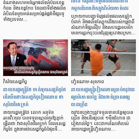
ម៉ោង កំពុងជះឥទ្ធិពលដល់ជីវភាព
តំណាង​សហគមន៍​អ្នក​ផលិត​អំបិល​ខេត្ត​
កម្មករនិយោជិតក្នុងវិស័យកាត់ដេរ
កំពត និង​ខេត្ត​កែប ដែល​ជា​ទីតាំង​ផលិត​
អំបិល​តែ​មួយ​គត់​សម្រាប់​ផ្គត់​ផ្គង់​ទីផ្សារ​ទូ
ក្រោយការបញ្ជាទិញផលិតផលសម្លៀក
ទាំង​​ប្រទេស…
បំពាក់ និងផលិតស្បែកជើងរបស់កម្ពុជាពី
សំណាក់ទីផ្សារអឺរ៉ុប និងសហរដ្ឋអាមេរិក
មានការធ្លាក់ចុះបានជំរុញឲ្យរោងចក្រភា…
វិស័យសេដ្ឋកិច្ច
វៀតណាម-សុខភាព
នាយករដ្ឋមន្ត្រីថៃ ចាត់ទុកសេដ្ឋកិច្ចថៃ
នាយករដ្ឋមន្ត្រីវៀតណាម​ប្រាប់​យុវជន​
ដើរយឺតជាងសេដ្ឋកិច្ចវៀតណាម ជា
ឲ្យ​បរិភោគ​បន្លែ និង​ហាត់​ប្រាណ​ឲ្យ
សុបិនដ៏អាក្រក់
បាន​ច្រើន
នាយករដ្ឋមន្ត្រីថៃ លោក អនុទីន
យុវជន​ក្មេងៗ​ត្រូវ​ទទួល​ទាន​បន្លែ​ឲ្យ​បាន​
ឆានវីរៈគុល បានទទួលស្គាល់គួរឱ្យភ្ញាក់
ច្រើន និង​ដើរ​ឲ្យ​បាន​ ១ម៉ឺន​ជំហាន​ ជា
ផ្អើលថា វាជាសុបិនដ៏អាក្រក់ ដែលសេដ្ឋ
រៀងរាល់ថ្ងៃ។ នេះ​ជាការណែនាំរបស់​
កិច្ចថៃ ក្នុងនាមជាសេដ្ឋកិច្ចធំបំផុតទី…
នាយករដ្ឋមន្ត្រី​វៀតណាម…