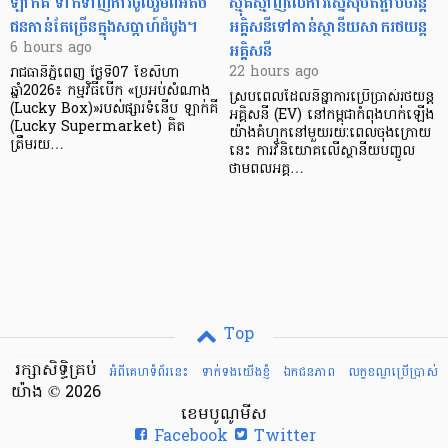
ឡាក់គី ទាក់ទាញការចូលរួមពីអតិថិ
ស្មុគស្មាញលើការស្នើសុំបតភ្ជាប់ចរន្ត
ជនកាន់តែច្រើនក្នុងសប្តាហ៍ដំបូង។
អគ្គិសនីទៅកាន់ស្ថានីយសាករថយន្ត
អគ្គិសនី
6 hours ago
22 hours ago
រាជធានីភ្នំពេញ ថ្ងៃទី07 ខែសីហា
ឆ្នាំ2026៖ កម្មវិធីបើក «ប្រអប់សំណាង
ស្របពេលដែលនិន្នាការប្រើប្រាស់រថយន្ត
(Lucky Box)»របស់ផ្សារទំនើប ឡាក់គី
អគ្គិសនី (EV) នៅកម្ពុជាកំពុងហក់ឡើង
(Lucky Supermarket) គិត
យ៉ាងគំហុកនៅមួយរយៈពេលចុងក្រោយ
ត្រឹមរយ…
នេះ ការវិនិយោគលើស្ថានីយបញ្ចូល
ថាមពលអគ្គ…
Top
រក្សាសិទ្ធិគ្រប់
អំពីគេហទំព័រនេះ
ទាក់ទងយើងខ្ញំ
ឯកជនភាព
លក្ខខណ្ឌ​ប្រើ​ប្រាស់
យ៉ាង © 2026
ខេមបូណូមីស
Facebook
Twitter