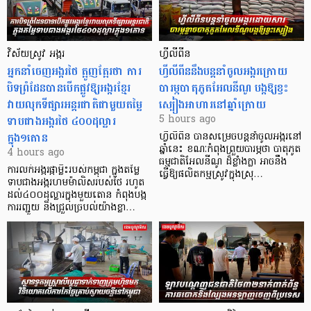
វិស័យស្រូវ អង្ករ
ហ្វីលីពីន
អ្នកនាំចេញអង្ករថៃ ត្អូញត្អែរថា ការ
ហ្វីលីពីននឹងបន្តនាំចូលអង្ករក្រោយ
បិទព្រំដែនបានបើកផ្លូវឱ្យអង្ករខ្មែរ
បារម្ភបាតុភូតអែលនីណូ បង្កឱ្យខ្វះ
វាយលុកទីផ្សារអន្តរជាតិជាមួយតម្លៃ
ស្បៀងអាហារនៅឆ្នាំក្រោយ
ទាបជាងអង្ករថៃ ៤០០ដុល្លារ
5 hours ago
ក្នុង១តោន
ហ្វីលីពីន បាន​សម្រេចបន្តនាំចូលអង្ករនៅ
ឆ្នាំនេះ ខណៈកំពុងព្រួយបារម្ភថា បាតុភូត
4 hours ago
ធម្មជាតិអែលនីណូ ដ៏ខ្លាំងក្លា​ អាចនឹង
ការលក់អង្ករផ្កាម្លិះរបស់កម្ពុជា ក្នុងតម្លៃ
ធ្វើឱ្យផលិតកម្មស្រូវក្នុងស្រុ…
ទាបជាងអង្ករហមម៉ាលិសរបស់ថៃ រហូត
ដល់៤០០ដុល្លារក្នុងមួយតោន កំពុងបង្ក
ការរញ្ជួយ និងជ្រួលច្របល់យ៉ាងខ្លា…