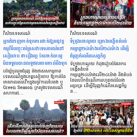
វិស័យទេសចរណ៍
វិស័យទេសចរណ៍
​អ្នកជំនាញចាត់ទុកការដាក់ឱ្យអនុវត្ត
ទីក្រុងហាណូយ គ្រោងបង្កើតតំបន់
កម្មវិធីបញ្ចុះតម្លៃសេវាទេសចរណ៍នៅ
កម្សាន្ត២៤ម៉ោងលើ២៤ម៉ោង ដើម្បី
សៀមរាប ជារឿងល្អ តែហាក់បារម្ភ
ជំរុញកំណើនសេដ្ឋកិច្ច
មិនទទួលបានលទ្ធផលតាមការរំពឹងទុក
ទីក្រុងហាណូយ កំពុងរៀបចំផែនការ
បង្កើតតំបន់
ដើម្បីចូលរួមជំរុញ និងដាស់សកម្មភាព
កម្សាន្ត២៤ម៉ោងលើ២៤ម៉ោង និងតំបន់
ទេសចរណ៍ក្នុងខេត្តសៀមរាប ឱ្យកាន់តែ
ដែលបើកដំណើរការរហូតដល់រំលង
មានភាពរស់រវើកក្នុងរដូវកាលបៃតង ឬ
អធ្រាត្រ ដើម្បីជំរុញកំណើនសេដ្ឋកិច្ច
Green Season ក្រសួងទេសចរណ៍
ន…
សហការជ…