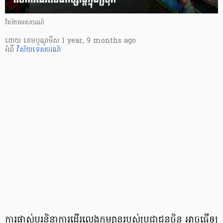
វិស័យទេសចរណ៍
ដោយ
​ ខេមបូណូមីស
1 year, 9 months ago
អំពី
វិស័យទេសចរណ៍
ការផ្លាស់ប្តូរនិន្នាការដើរលេងកម្សាន្តរបស់ប្រជាជនចិន អាចធ្វើឲ្យ