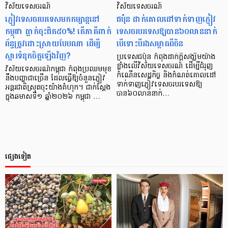
វិស័យទេសចរណ៍
វិស័យទេសចរណ៍
ភ្ញៀវទេសចរបរទេសមកកម្សាន្តនៅ
ជប៉ុន ដាក់​គោលដៅទាក់ទាញភ្ញៀវ
កម្ពុជា ធ្លាក់ចុះជិត៥០%! តើភាគីពាក់
ទេសចរបរទេសឱ្យបាន៦០លាននាក់
ព័ន្ធត្រូវដោះស្រាយបែបណា ដើម្បី
បើទោះបីរងសម្ពាធពីចិន
ស្តារទំនុកចិត្តឡើងវិញ?
ប្រទេសជប៉ុន កំពុងដាក់ក្តីសង្ឃឹមយ៉ាង
ខ្លាំងលើវិស័យទេសចរណ៍ ដើម្បីជំរុញ
វិស័យទេសចរណ៍កម្ពុជា កំពុងប្រឈមមុខ
កំណើនសេដ្ឋកិច្ច និងកំណត់គោលដៅ
នឹងបញ្ហាជាច្រើន ដែលធ្វើឱ្យចំនួនភ្ញៀវ
ទាក់ទាញភ្ញៀវទេសចរបរទេសឱ្យ
អន្តរជាតិស្រុតចុះយ៉ាងគំហុក។ ជាក់ស្តែង
បាន៦០លាននាក់…
ក្នុងឆមាសទី១ ឆ្នាំ២០២៦ កម្ពុជា …
ផ្សេងទៀត