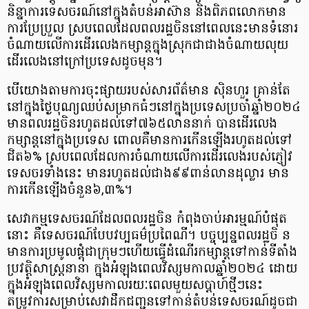
និន្នាការទេសចរណ៍នៅក្នុងតំបន់អាស៊ាន និងពិភពលោកមាន
ការប្រែប្រួល ស្របពេលដែលពលរដ្ឋចិននៅពេលនេះមានទំនោរ
ចំណាយលើការដើរលេងកម្សាន្តក្នុងស្រុកជាជាងចំណាយលុយ
ដើរលេងនៅក្រៅប្រទេសដូចមុន។
បើយោងតាមការចុះផ្សាយរបស់សារព័ត៌មាន ស៊ិនហួរ គ្រាន់តែ
នៅក្នុងថ្ងៃបុណ្យឈប់សម្រាកធំៗនៅក្នុងប្រទេសប្រចាំឆ្នាំ២០២៤
មានពលរដ្ឋចិនរហូតដល់ទៅ៧៦៥លាននាក់ បានដើរលេង
កម្សាន្តនៅក្នុងប្រទេស ពោលគឺមានការកើនឡើងរហូតដល់ទៅ
ជិត៦% ស្របពេលដែលការចំណាយលើការដើរលេងរបស់ភ្ញៀវ
ទេសចរទាំងនេះ មានរហូតដល់ជាង៩៩ពាន់លានដុល្លារ មាន
ការកើនឡើងចំនួន៦,៣%។
សេវាកម្មទេសចរណ៍ដែលពលរដ្ឋចិន កំពុងចាប់អារម្មណ៍បំផុត
នោះ គឺទេសចរណ៍បែបវប្បធម៌ប្រពៃណី។ បច្ចុប្បន្នពលរដ្ឋចិ ន
មានការប្រមូលផ្តុំជាក្រុមៗហើយធ្វើដំណើរកម្សាន្តទៅកាន់ទីតាំង
ប្រវត្តិសាស្ត្រនានា ក្នុងអំឡុងពេលវិស្សមកាលឆ្នាំ២០២៤ ដោយ
ក្នុងអំឡុងពេលវិស្សមកាលរយៈពេលមួយសប្តាហ៍ថ្មីៗនេះ
តម្រូវការសម្រាប់សេវាដឹកជញ្ជូនទៅកាន់តំបន់ទេសចរណ៍ដូចជា