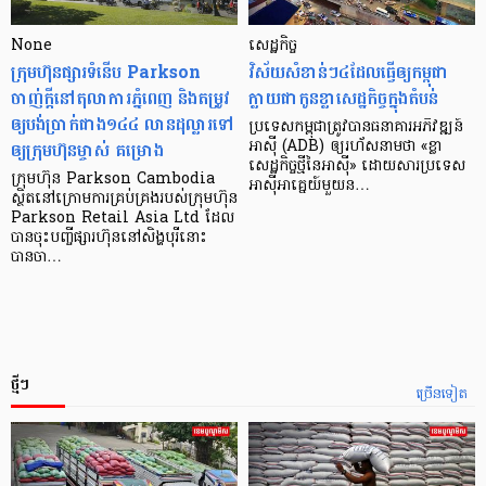
None
សេដ្ឋកិច្ច​
ក្រុមហ៊ុនផ្សារទំនើប Parkson
វិស័យ​សំខាន់ៗ​៤​ដែល​ធ្វើ​ឲ្យ​កម្ពុជា​
ចាញ់ក្ដីនៅតុលាការភ្នំពេញ និងតម្រូវ
ក្លាយ​ជា​កូន​ខ្លា​សេដ្ឋកិច្ច​ក្នុង​តំបន់
ឲ្យបង់ប្រាក់ជាង១៤៤ លានដុល្លារទៅ
ប្រទេស​កម្ពុជា​ត្រូវ​បាន​ធនាគារ​អភិវឌ្ឍន៍​
ឲ្យក្រុមហ៊ុនម្ចាស់ គម្រោង
អាស៊ី (ADB) ឲ្យ​រហ័ស​នាមថា «ខ្លា​
សេដ្ឋកិច្ច​ថ្មី​នៃ​អាស៊ី» ដោយសារ​ប្រទេស​
ក្រុមហ៊ុន Parkson Cambodia
អាស៊ី​អាគ្នេយ៍​មួយ​ន…
ស្ថិតនៅក្រោមការគ្រប់គ្រងរបស់ក្រុមហ៊ុន
Parkson Retail Asia Ltd ដែល
បានចុះបញ្ចីផ្សារហ៊ុននៅសិង្ហបុរីនោះ
បានចា…
ថ្មីៗ
ច្រើនទៀត