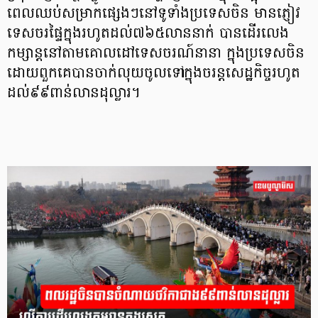
ពេលឈប់សម្រាកផ្សេងៗនៅទូទាំងប្រទេសចិន មានភ្ញៀវ
ទេសចរផ្ទៃក្នុងរហូតដល់៧៦៥លាននាក់ បានដើរលេង
កម្សាន្តនៅតាមគោលដៅទេសចរណ៍នានា ក្នុងប្រទេសចិន
ដោយពួកគេបានចាក់លុយចូលទៅក្នុងចរន្តសេដ្ឋកិច្ចរហូត
ដល់៩៩ពាន់លានដុល្លារ។