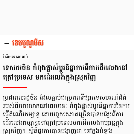
វិស័យទេសចរណ៍
ទេសចរចិន កំពុងផ្លាស់ប្តូរនិន្នាការពីការដើរលេងនៅ
ក្រៅប្រទេស មកដើរលេងក្នុងស្រុកវិញ
ប្រជាពលរដ្ឋចិន ដែលធ្លាប់ជាប្រភពទីផ្សារទេសចរណ៍ដ៏ធំ
របស់ពិភពលោកនៅពេលនេះ កំពុងផ្លាស់ប្តូរនិន្នាការនៃការ
ធ្វើដំណើរកម្សាន្ត ដោយពួកគេភាគច្រើនបានបង្វែរពីការ
ដើរលេងកម្សាន្តនៅក្រៅប្រទេសមកដើរលេងកម្សាន្តក្នុង
ស្រុកវិញ។ ស្ថិតិផ្លូវការបានបង្ហាញថា នៅក្នុងអំឡុង