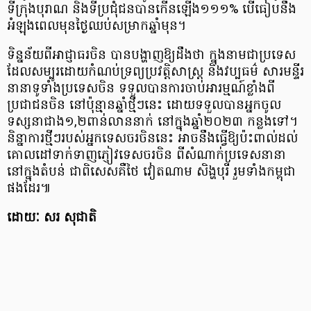
ទីក្រុងបុរាណ និងទីប្រជុំជនបានកើនឡើង១១១% បើធៀបនឹង
អំឡុងពេលមុនថ្ងៃឈប់សម្រាកឆ្នាំមុន។
ទិន្នន័យពីអាជ្ញាធរចិន បានបង្ហាញឱ្យដឹងថា ក្នុងនាមជាប្រទេស
ដែលសម្បូរដោយកំណប់ទ្រព្យប្រវត្តិសាស្ត្រ និងវប្បធម៌ សារមន្ទីរ
នានាទូទាំងប្រទេសចិន ទទួលបានការចាប់អារម្មណ៍ខ្លាំងពី
ប្រជាជនចិន នៅប៉ុន្មានឆ្នាំថ្មីៗនេះ ដោយទទួលបានអ្នកចូល
ទស្សនាជាង១,២ពាន់លាននាក់ នៅក្នុងឆ្នាំ២០២៣ កន្លងទៅ។
និន្នាការថ្មីៗរបស់អ្នកទេសចរចិននេះ អាចនឹងធ្វើឱ្យប៉ះពាល់ដល់
គោលដៅទាក់ទាញភ្ញៀវទេសចរចិន ពីសំណាក់ប្រទេសនានា
នៅក្នុងតំបន់ ជាពិសេសគឺថៃ វៀតណាម សិង្ហបុរី រួមទាំងកម្ពុជា
ផងដែរ៕
ដោយៈ សរ សុជាតិ