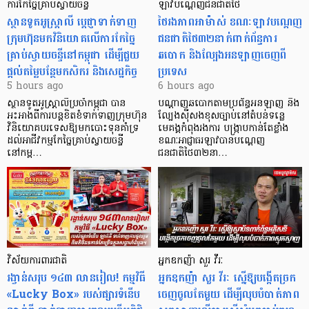
ការកែច្នៃគ្រាប់ស្វាយចន្ទី
ឡាវបណ្តេញជនជាតិថៃ
ស្ថានទូតអូស្ត្រាលី ប្តេជ្ញាទាក់ទាញ
ថៃរងភាពអាម៉ាស់ ខណៈឡាវបណ្តេញ
ក្រុមហ៊ុនមក​វិនិយោគលើការកែច្នៃ
ជនជាតិថៃ៣២នាក់ពាក់ព័ន្ធការ
គ្រាប់ស្វាយចន្ទីនៅកម្ពុជា ដើម្បីជួយ
ឆបោក និងល្បែងអនឡាញចេញពី
ផ្តល់តម្លៃបន្ថែមកសិករ និងសេដ្ឋកិច្ច
ប្រទេស
5 hours ago
6 hours ago
ស្ថានទូតអូស្ត្រាលីប្រចាំកម្ពុជា បាន
បណ្តាញឆបោកតាមប្រព័ន្ធអនឡាញ និង
អះអាងពីការបន្តខិតខំទាក់ទាញក្រុមហ៊ុន
ល្បែងស៊ីសងខុសច្បាប់នៅតំបន់ទន្លេ
វិនិយោគបរទេសឱ្យមកបោះទុនគាំទ្រ
មេគង្គកំពុងរងការ បង្ក្រាប​កាន់តែខ្លាំង
ដល់អាជីវកម្មកែច្នៃគ្រាប់ស្វាយចន្ទី
ខណៈអាជ្ញាធរឡាវបានបណ្តេញ
នៅកម្ព…
ជនជាតិថៃ៣២នា…
វិស័យការពារជាតិ
អ្នកឧកញ៉ា សួរ វីរៈ
រង្វាន់សរុប ១៤៣ លានរៀល! កម្មវិធី
អ្នកឧកញ៉ា សួរ វីរៈ ស្នើឱ្យបង្កើតច្រក
«Lucky Box» របស់ផ្សារទំនើប
ចេញចូលតែមួយ ដើម្បីលុបបំបាត់ភាព