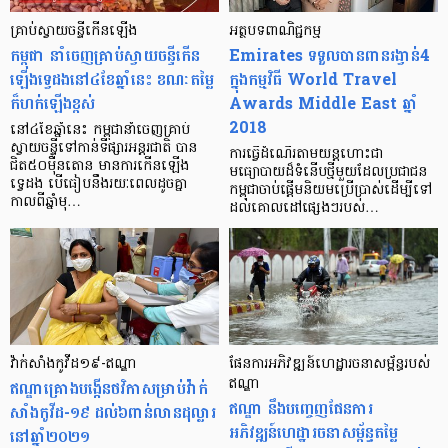
គ្រាប់ស្វាយចន្ទីកើនឡើង
អត្ថបទ​ពាណិជ្ជកម្ម
កម្ពុជា នាំចេញគ្រាប់ស្វាយចន្ទីកើន
Emirates ទទួល​បាន​ពាន​រង្វាន់​​4​
ឡើងទ្វេដងនៅ៤ខែឆ្នាំនេះ ខណៈតម្លៃ
ក្នុង​កម្មវិធី World Travel
ក៏ហក់ឡើងខ្ពស់
Awards Middle East ឆ្នាំ​
2018
នៅ៤ខែឆ្នាំនេះ កម្ពុជានាំចេញគ្រាប់
ស្វាយចន្ទីទៅកាន់ទីផ្សារអន្តរជាតិ បាន
ការ​ធ្វើ​ដំណើរតាម​យន្តហោះ​ជា​
ជិត៥០ម៉ឺនតោន មានការកើនឡើង
មធ្យោបាយ​ដ៏​ទំនើប​ថ្មី​មួយ​ដែល​ប្រជាជន​
ទ្វេដង បើធៀបនឹងរយៈពេលដូចគ្នា
កម្ពុជា​ចាប់​ផ្តើម​និយម​ប្រើប្រាស់​ដើម្បី​ទៅ​
កាលពីឆ្នាំមុ…
ដល់​គោលដៅ​ផ្សេងៗ​របស់​…
វ៉ាក់សាំងកូវីដ១៩-ឥណ្ឌា
ផែនការអភិវឌ្ឍន៍ហេដ្ឋារចនាសម្ព័ន្ធរបស់
ឥណ្ឌាគ្រោងបង្កើនថវិកាសម្រាប់វ៉ាក់
ឥណ្ឌា
ឥណ្ឌា នឹងបញ្ចេញផែនការ
សាំងកូវីដ-១៩ ដល់៦ពាន់លានដុល្លារ
អភិវឌ្ឍន៍ហេដ្ឋារចនាសម្ព័ន្ធតម្លៃ
នៅឆ្នាំ២០២១