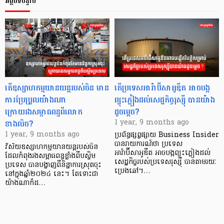
អត្ថបទបន្ទាប់
តើឧស្សាហកម្មយានយន្តរបស់ចិន មាន
តើប្រទេសអារ៉ាប៊ីសាអូឌីត អាចបង្ក
ការប្រែប្រួលយ៉ាងណា
ព្យុះភ្លៀងដល់សេដ្ឋកិច្ចរុស្ស៊ី បានយ៉ាង
ក្រោយរងសម្ពាធពន្ធពីលោក
ដូចម្ដេច?
ខាងលិច?
1 year, 9 months ago
1 year, 9 months ago
ប្រព័ន្ធផ្សព្វផ្សាយ Business Insider
បានរាយការណ៍ថា ប្រទេស
វិស័យឧស្សាហកម្មយានយន្តរបស់ចិន
អារ៉ាប៊ីសាអូឌីត អាចបង្កព្យុះភ្លៀងដល់
ដែលកំពុងរងសម្ពាធពន្ធខ្លាំងពីបស្ចិម
សេដ្ឋកិច្ចរបស់ប្រទេសរុស្ស៊ី បានតាមរយៈ
ប្រទេស បានបង្ហាញពីនិន្នាការស្រុតចុះ
ប្រេងឆៅ។…
នៅក្នុងឆ្នាំ២០២៤ នេះ។ តែទោះជា
យ៉ាងណាក៏ដ…