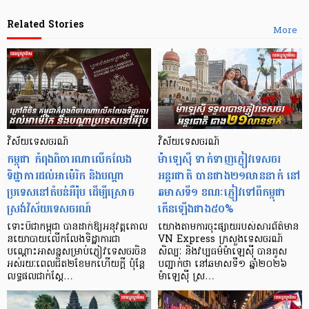
Related Stories
More
វិស័យទេសចរណ៍
វិស័យទេសចរណ៍
កម្ពុជា កំពុងពិចារណាលើកលែង
ម៉ាឡេស៊ី ទាក់ទាញភ្ញៀវទេសចរ
ទិដ្ឋាការដល់អាម៉េរិក និងបណ្តា
អន្តរជាតិ បានជាង២១លាននាក់ នៅ
ប្រទេសនៅតំបន់អឺរ៉ុប ដើម្បីស្រោច
ឆមាសទី១ ខណៈភ្ញៀវទៅពីកម្ពុជា
ស្រង់វិស័យទេសចរណ៍
កើនឡើងជាង៥០%
ទោះបីជាកម្ពុជា បានដាក់ឱ្យអនុវត្តគោល
យោងតាមការចុះផ្សាយរបស់សារព័ត៌មាន
នយោបាយលើកលែងទិដ្ឋាការជា
VN Express ក្រសួងទេសចរណ៍
បណ្ដោះអាសន្នសម្រាប់ភ្ញៀវទេសចរចិន
សិល្បៈ និងវប្បធម៌ម៉ាឡេស៊ី បានគូស
អស់រយៈពេលជិត២ខែមកហើយក្ដី ប៉ុន្តែ
បញ្ជាក់ថា នៅឆមាសទី១ ឆ្នាំ២០២៦
លទ្ធផលជាក់ស្ដែ…
ម៉ាឡេស៊ី ស្រ…