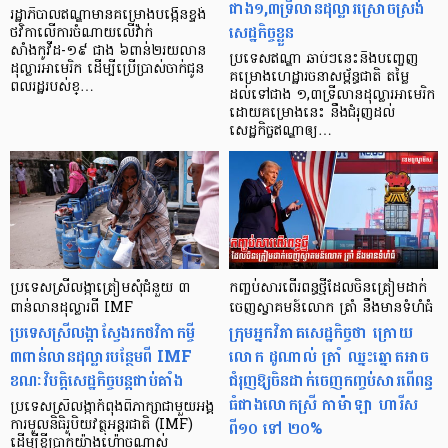
ជាង១,៣ទ្រីលានដុល្លារស្រោចស្រង់
រដ្ឋាភិបាលឥណ្ឌាមានគម្រោងបង្កើនខ្ទង់
សេដ្ឋកិច្ចខ្លួន
ថវិកាលើការចំណាយលើវ៉ាក់
សាំងកូវីដ-១៩ ជាង ៦ពាន់២រយលាន
ប្រទេសឥណ្ឌា ឆាប់ៗនេះនឹងបញ្ចេញ
ដុល្លារអាមេរិក ដើម្បីប្រើប្រាស់ចាក់ជូន
គម្រោងហេដ្ឋារចនាសម្ព័ន្ធជាតិ តម្លៃ
ពលរដ្ឋរបស់ខ្…
ដល់ទៅជាង ១,៣ទ្រីលានដុល្លារអាមេរិក
ដោយគម្រោងនេះ នឹងជំរុញដល់
សេដ្ឋកិច្ចឥណ្ឌាឲ្យ…
ប្រទេសស្រីលង្កាត្រៀមសុំជំនួយ ៣
កញ្ចប់សារពើរពន្ធថ្មីដែលចិនត្រៀមដាក់
ពាន់លានដុល្លារពី IMF
ចេញស្វាគមន៍លោក ត្រាំ នឹងមានទំហំធំ
ប្រទេសស្រីលង្កាស្វែងរកថវិកាកម្ចី
ក្រុមអ្នកវិភាគសេដ្ឋកិច្ចថា ក្រោយ
៣ពាន់លានដុល្លារបន្ថែមពី IMF
លោក ដូណាល់ ត្រាំ ឈ្នះឆ្នោតអាច
ខណៈវិបត្តិសេដ្ឋកិច្ចបន្តជាប់គាំង
ជំរុញឱ្យចិនដាក់ចេញកញ្ចប់សារពើពន្ធ
ធំជាងលោកស្រី កាម៉ាឡា ហារីស
ប្រទេសស្រីលង្កាកំពុងពិភាក្សាជាមួយអង្គ
ពី១០ ទៅ ២០%
ការមូលនិធិរូបិយវត្ថុអន្តរជាតិ (IMF)
ដើម្បីខ្ចីប្រាក់យ៉ាងហ៉ោចណាស់