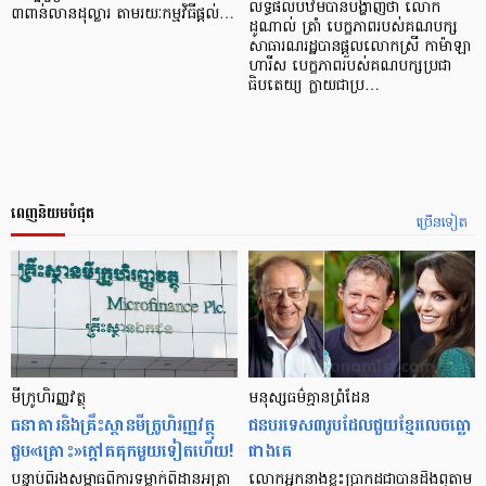
លទ្ធផលបឋមបានបង្ហាញថា លោក
៣ពាន់លានដុល្លារ តាមរយៈកម្មវិធីផ្តល់…
ដូណាល់ ត្រាំ បេក្ខភាពរបស់គណបក្ស
សាធារណរដ្ឋបានផ្តួលលោកស្រី កាម៉ាឡា
ហារីស បេក្ខភាពរបស់គណបក្សប្រជា
ធិបតេយ្យ ក្លាយជាប្រ…
ពេញនិយមបំផុត
ច្រើនទៀត
មីក្រូ​ហិរញ្ញវត្ថុ
មនុស្ស​ធម៌​គ្មាន​ព្រំដែន
ធនាគារ​និង​គ្រឹះស្ថាន​មីក្រូ​ហិរញ្ញវត្ថុ​
ជន​បរទេស​៣​រូប​ដែល​ជួយ​ខ្មែរ​លេច​ធ្លោ​
ជួប«គ្រោះ»ក្តៅ​គគុក​មួយ​ទៀត​ហើយ!
ជាង​គេ
បន្ទាប់​ពី​រង​សម្ពាធ​​ពី​ការ​ទម្លាក់​ពិដាន​អត្រា​
លោកអ្នក​នាង​ខ្លះ​ប្រាកដ​ជា​បាន​​ដឹង​ឮ​តាម​