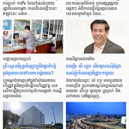
ការ​ប្រាក់ ១៨​% ដែល​កំណត់​ដោយ​
រយៈ​ការ​អាន​ព័ត៌មាន ឬ​ការ​ផ្សព្វផ្សាយ​
រដ្ឋាភិបាល​កម្ពុជា កាល​ពី​ពេល​ថ្មីៗ​នេះ
ផ្សេងៗ អំពី​ភាព​ល្បីល្បាញ​របស់​ជន​
ឥឡូវ​នេះ ធនាគ…
បរទេស​មួយ​ចំនួន ដែល…
បញ្ហា​អត្រា​ការប្រាក់
ពាណិជ្ជករជោគជ័យ
គ្រឹះស្ថាន​មីក្រូ​ហិរញ្ញវត្ថុ​នឹង​ជួប​វិបត្តិ​
ឧកញ៉ា លី ហួរ៖ ដើមទុនរកស៊ីដំបូង
ធ្ងន់ធ្ងរ​ឈាន​ទៅ​រក​ការ​ក្ស័យធន?
របស់ខ្ញុំកើតចេញពីជ្រូក១ក្បាល
ក្រុម​អ្នក​ជំនាញ​នៅ​ក្នុង​វិស័យ​ធនាគារ
និយាយ​ពី​ឈ្មោះ លី ហួរ មាន​ប្រជាជន​
ហិរញ្ញវត្ថុ​និង​ប្រតិបត្តិករ​ហិរញ្ញ​វត្ថុ បាន​​
ភាគ​ច្រើន ប្រាកដ​ជា​ស្គាល់​ច្បាស់​ណាស់
លើក​ឡើង​ប្រហាក់​ប្រហែល​គ្នា​ថា ការ​ធ្វើ​
តាមរយៈ លីហួរ ដូរ​លុយ ប្តូរ​បា្រក់ និង​
អន្តរាគមន៍​ព…
លក់​មាស នៅ​ផ្សារ​អូរ​ឫ…