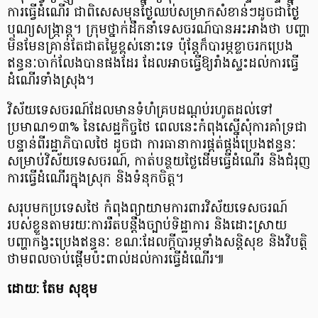
ការធ្វើដំណើរ ជាពិសេសមុនថ្ងៃឈប់សម្រាកសំខាន់ៗដូចជាថ្ងៃ
បុណ្យសង្ក្រាន្ត។ ក្រុមថ្នាក់ដឹកនាំទេសចរណ៍បានអះអាងថា ​បញ្ហា
មិនមែនគ្រាន់តែជាតម្លៃខ្ពស់នោះទេ ប៉ុន្តែក៏បារម្ភខ្លាចរកប្រេង
ឥន្ធនៈចាក់លែងបានផងដែរ ដែលអាចធ្វើឱ្យរាំងស្ទះដល់ការធ្វើ
ដំណើរទាំងស្រុង។
វិស័យទេសចរណ៍ដែលមានទំហំគ្របដណ្ដប់រហូតដល់ទៅ
ប្រមាណ១៣% នៃសេដ្ឋកិច្ចថៃ ពេលនេះកំពុងស្នើសុំការគាំទ្រជា
បន្ទាន់ពីរដ្ឋាភិបាលថៃ ដូចជា ការធានាការផ្គត់ផ្គង់ប្រេងឥន្ធនៈ​
សម្រាប់វិស័យទេសចរណ៍, កាត់បន្ថយថ្លៃដើមធ្វើដំណើរ និងជំរុញ
ការធ្វើដំណើរក្នុងស្រុក និងទំនុកចិត្ត។
សរុបមកប្រទេសថៃ កំពុងព្យាយាមការពារវិស័យទេសចរណ៍
របស់ខ្លួនតាមរយៈការរឹតបន្តឹងច្បាប់ទិដ្ឋាការ និងដោះស្រាយ
បញ្ហាកង្វះប្រេងឥន្ធនៈ ខណៈដែលក្តីបារម្ភទាំងសន្តិសុខ និងវិបត្តិ
ថាមពលចាប់ផ្តើមប៉ះពាល់ដល់ការធ្វើដំណើរ៕
ដោយ: តែម សុខុម