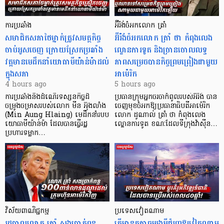
ការប្រឆាំង
អ៊ីរ៉ង់ចំអកលោក ត្រាំ
សមាជិកសភាថៃម្នាក់ត្រូវសមត្ថកិច្ច
អ៊ីរ៉ង់ចំអកលោក ត្រាំ ថា កំពុងលេង
ចាប់អូសចេញ ក្រោយស្រែកប្រឆាំង
ល្ខោនការទូត និងច្រានចោលលទ្ធ
វត្តមានមេដឹកនាំយោធាមីយ៉ាន់ម៉ាដល់
ភាពសម្រេចបានកិច្ចព្រមព្រៀងជាមួយ
ក្នុងសភា
អាម៉េរិក
4 hours ago
5 hours ago
ការប្រឆាំងនឹងដំណើរទស្សនកិច្ចដ៏
ប្រធានក្រុមអ្នកចរចាកំពូលរបស់អ៊ីរ៉ង់ បាន
ចម្រូងចម្រាសរបស់លោក មីន អ៊ុងលាំង
ចេញមុខចំអកឱ្យប្រធានាធិបតីអាម៉េរិក
(Min Aung Hlaing) មេដឹកនាំរបប
លោក ដូណាល់ ត្រាំ ថា កំពុងលេង
យោធាមីយ៉ាន់ម៉ា ដែលបានធ្វើរដ្ឋ
ល្ខោនការទូត ខណៈដែលទីក្រុងវ៉ាស៊ីន…
ប្រហារទម្លាក…
វិស័យ​ពាណិជ្ជកម្ម
ប្រទេសវៀតណាម
រដ្ឋបាលលោក ត្រាំ សងប្រាក់ពន្ធ
តើមានកត្តាចម្បងអ្វីជំរុញឱ្យវៀតណាម