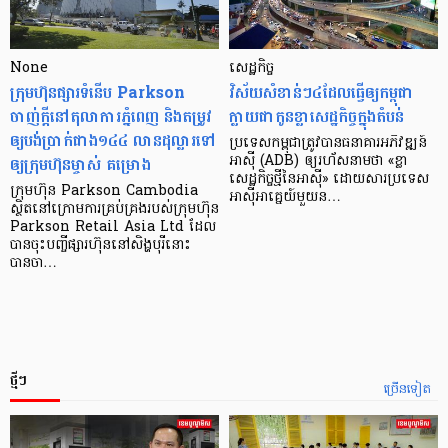
None
សេដ្ឋកិច្ច​
ក្រុមហ៊ុនផ្សារទំនើប Parkson
វិស័យ​សំខាន់ៗ​៤​ដែល​ធ្វើ​ឲ្យ​កម្ពុជា​
ចាញ់ក្ដីនៅតុលាការភ្នំពេញ និងតម្រូវ
ក្លាយ​ជា​កូន​ខ្លា​សេដ្ឋកិច្ច​ក្នុង​តំបន់
ឲ្យបង់ប្រាក់ជាង១៤៤ លានដុល្លារទៅ
ប្រទេស​កម្ពុជា​ត្រូវ​បាន​ធនាគារ​អភិវឌ្ឍន៍​
ឲ្យក្រុមហ៊ុនម្ចាស់ គម្រោង
អាស៊ី (ADB) ឲ្យ​រហ័ស​នាមថា «ខ្លា​
សេដ្ឋកិច្ច​ថ្មី​នៃ​អាស៊ី» ដោយសារ​ប្រទេស​
ក្រុមហ៊ុន Parkson Cambodia
អាស៊ី​អាគ្នេយ៍​មួយ​ន…
ស្ថិតនៅក្រោមការគ្រប់គ្រងរបស់ក្រុមហ៊ុន
Parkson Retail Asia Ltd ដែល
បានចុះបញ្ចីផ្សារហ៊ុននៅសិង្ហបុរីនោះ
បានចា…
ថ្មីៗ
ច្រើនទៀត