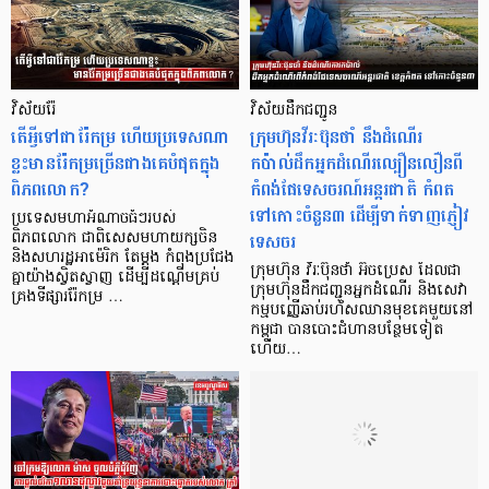
វិស័យរ៉ែ
វិស័យដឹកជញ្ជូន
តើអ្វីទៅជារ៉ែកម្រ ហើយប្រទេសណា
ក្រុមហ៊ុនវីរៈប៊ុនថាំ នឹងដំណើរ
ខ្លះមានរ៉ែកម្រច្រើនជាងគេបំផុតក្នុង
កប៉ាល់ដឹកអ្នកដំណើរល្បឿនលឿនពី
ពិភពលោក?
កំពង់ផែទេសចរណ៍អន្តរជាតិ កំពត
ទៅកោះចំនួន៣ ដើម្បីទាក់ទាញភ្ញៀវ
ប្រទេសមហាអំណាចធំៗរបស់
ទេសចរ
ពិភពលោក ជាពិសេសមហាយក្សចិន
និងសហរដ្ឋអាម៉េរិក តែម្តង កំពុងប្រជែង
ក្រុមហ៊ុន វីរៈប៊ុនថាំ អ៊ិចប្រេស ដែលជា
គ្នាយ៉ាងស្វិតស្វាញ ដើម្បីដណ្ដើមគ្រប់
ក្រុមហ៊ុនដឹកជញ្ជូនអ្នកដំណើរ និងសេវា
គ្រងទីផ្សាររ៉ែកម្រ …
កម្មបញ្ញើឆាប់រហ័សឈានមុខគេមួយនៅ
កម្ពុជា បានបោះជំហានបន្ថែមទៀត
ហើយ…