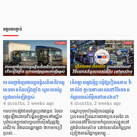
អត្ថបទបន្ទាប់
ការបញ្ជាទិញរថយន្តអគ្គិសនីអាជីវកម្ម
តើកត្តាចម្បងអ្វីខ្លះធ្វើឱ្យវៀតណាម វ៉ា
មានការកើនឡើងខ្លាំង ក្រោយតម្លៃ
ដាច់ថៃ ក្លាយជាគោលដៅវិនិយោគ
ប្រេងហក់ឡើងខ្ពស់
កំពូលរបស់អឺរ៉ុបនៅអាស៊ាន?
4 months, 2 weeks ago
4 months, 2 weeks ago
ការហក់ឡើងនៃតម្លៃប្រេងឥន្ធនៈ ដែល
បណ្ដាក្រុមហ៊ុនអឺរ៉ុបពេញចិត្ត
បង្កឡើងដោយវិបត្តិសង្គ្រាមនៅមជ្ឈិម
ប្រទេសវៀតណាមជាងប្រទេសថៃ ជា
បូព៌ាបានក្លាយជាក្បាលម៉ាស៊ីនជំរុញឱ្យ
គោលដៅវិនិយោគកំពូលរបស់ខ្លួននៅ
អាជីវករ និងពលរដ្ឋកម្ពុជា ងាកមកប្រើ
ក្នុងតំបន់អាស៊ាន ដោយសារតែកិច្ចព្រម
ប្រាស់…
ព្រៀងពាណិជ្ជកម្មសម្បូ…