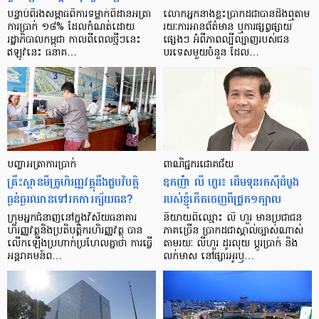
បន្ទាប់​ពី​រង​សម្ពាធ​​ពី​ការ​ទម្លាក់​ពិដាន​អត្រា​
លោកអ្នក​នាង​ខ្លះ​ប្រាកដ​ជា​បាន​​ដឹង​ឮ​តាម​
ការ​ប្រាក់ ១៨​% ដែល​កំណត់​ដោយ​
រយៈ​ការ​អាន​ព័ត៌មាន ឬ​ការ​ផ្សព្វផ្សាយ​
រដ្ឋាភិបាល​កម្ពុជា កាល​ពី​ពេល​ថ្មីៗ​នេះ
ផ្សេងៗ អំពី​ភាព​ល្បីល្បាញ​របស់​ជន​
ឥឡូវ​នេះ ធនាគ…
បរទេស​មួយ​ចំនួន ដែល…
បញ្ហា​អត្រា​ការប្រាក់
ពាណិជ្ជករជោគជ័យ
គ្រឹះស្ថាន​មីក្រូ​ហិរញ្ញវត្ថុ​នឹង​ជួប​វិបត្តិ​
ឧកញ៉ា លី ហួរ៖ ដើមទុនរកស៊ីដំបូង
ធ្ងន់ធ្ងរ​ឈាន​ទៅ​រក​ការ​ក្ស័យធន?
របស់ខ្ញុំកើតចេញពីជ្រូក១ក្បាល
ក្រុម​អ្នក​ជំនាញ​នៅ​ក្នុង​វិស័យ​ធនាគារ
និយាយ​ពី​ឈ្មោះ លី ហួរ មាន​ប្រជាជន​
ហិរញ្ញវត្ថុ​និង​ប្រតិបត្តិករ​ហិរញ្ញ​វត្ថុ បាន​​
ភាគ​ច្រើន ប្រាកដ​ជា​ស្គាល់​ច្បាស់​ណាស់
លើក​ឡើង​ប្រហាក់​ប្រហែល​គ្នា​ថា ការ​ធ្វើ​
តាមរយៈ លីហួរ ដូរ​លុយ ប្តូរ​បា្រក់ និង​
អន្តរាគមន៍​ព…
លក់​មាស នៅ​ផ្សារ​អូរ​ឫ…