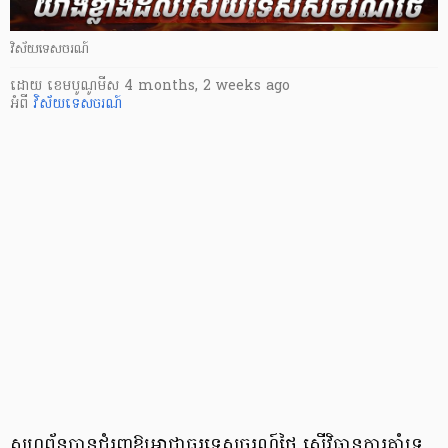
វិស័យទេសចរណ៍
ដោយ
​ ខេមបូណូមីស
4 months, 2 weeks ago
អំពី
វិស័យទេសចរណ៍
សហព័ន្ធបានជំរុញឱ្យអាជ្ញាធរទេសចរណ៍ថៃ ស្នើវិធានការគាំទ្រ