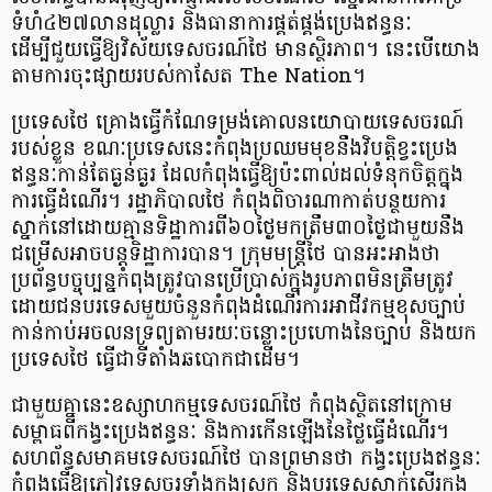
ទំហំ៤២៧លានដុល្លារ និងធានាការផ្គត់ផ្គង់ប្រេងឥន្ធនៈ
ដើម្បីជួយធ្វើឱ្យវិស័យទេសចរណ៍ថៃ មានស្ថិរភាព​។ នេះបើយោង
តាមការចុះផ្សាយរបស់កាសែត The Nation។
ប្រទេសថៃ គ្រោងធ្វើកំណែទម្រង់គោលនយោបាយទេសចរណ៍
របស់ខ្លួន ខណៈប្រទេសនេះកំពុងប្រឈមមុខនឹងវិបត្តិខ្វះប្រេង
ឥន្ធនៈកាន់តែធ្ងន់ធ្ងរ ដែលកំពុងធ្វើឱ្យប៉ះពាល់ដល់ទំនុកចិត្តក្នុង
ការធ្វើដំណើរ។ រដ្ឋាភិបាលថៃ កំពុងពិចារណាកាត់បន្ថយការ
ស្នាក់នៅដោយគ្មានទិដ្ឋាការពី៦០ថ្ងៃមកត្រឹម​៣០ថ្ងៃជាមួយនឹង
ជម្រើសអាចបន្តទិដ្ឋាការបាន។ ក្រុមមន្ត្រីថៃ បានអះអាងថា
ប្រព័ន្ធបច្ចុប្បន្នកំពុងត្រូវបានប្រើប្រាស់ក្នុងរូបភាពមិនត្រឹមត្រូវ
ដោយជនបរទេសមួយចំនួនកំពុងដំណើរការអាជីវកម្មខុសច្បាប់
កាន់កាប់អចលនទ្រព្យតាមរយៈចន្លោះប្រហោងនៃច្បាប់ និងយក
ប្រទេសថៃ ធ្វើជាទីតាំងឆបោកជាដើម។
ជាមួយគ្នានេះឧស្សាហកម្មទេសចរណ៍ថៃ កំពុងស្ថិតនៅក្រោម
សម្ពាធពីកង្វះប្រេងឥន្ធនៈ និងការកើនឡើងនៃថ្លៃធ្វើដំណើរ។
សហព័ន្ធសមាគមទេសចរណ៍ថៃ បានព្រមានថា កង្វះប្រេង​ឥន្ធនៈ​
កំពុងធ្វើឱ្យភ្ញៀវទេសចរទាំងក្នុងស្រុក និងបរទេសស្ទាក់ស្ទើរក្នុង