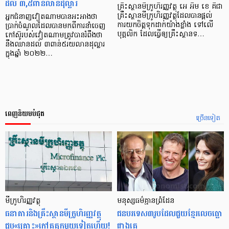
ដល់ ៣,៥ពាន់លានដុល្លារ
គ្រឹះស្ថានមីក្រូហិរញ្ញវត្ថុ អេ អឹម ខេ គឺជា
គ្រឹះស្ថានមីក្រូហិរញ្ញវត្ថុដែលបានផ្ដល់
អ្នកជំនាញវៀតណាមបានអះអាងថា
ការយកចិត្តទុកដាក់យ៉ាងខ្លាំង ទៅលើ
ប្រាក់ចំណូលដែលបានមកពីការនាំចេញ
បុគ្គលិក ដែលធ្វើឲ្យគ្រឹះស្ថានទ…
កៅស៊ូរបស់វៀតណាមត្រូវបានរំពឹងថា
នឹងឈានដល់ ៣ពាន់៥រយលានដុល្លារ
ក្នុងឆ្នាំ ២០២២…
ពេញនិយមបំផុត
ច្រើនទៀត
មីក្រូ​ហិរញ្ញវត្ថុ
មនុស្ស​ធម៌​គ្មាន​ព្រំដែន
ធនាគារ​និង​គ្រឹះស្ថាន​មីក្រូ​ហិរញ្ញវត្ថុ​
ជន​បរទេស​៣​រូប​ដែល​ជួយ​ខ្មែរ​លេច​ធ្លោ​
ជួប«គ្រោះ»ក្តៅ​គគុក​មួយ​ទៀត​ហើយ!
ជាង​គេ