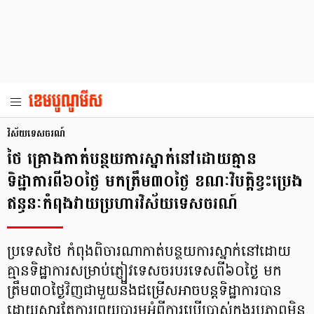
វិស័យទេសចរណ៍
ថៃ គ្រោងកាត់បន្ថយការស្នាក់នៅដោយគ្មាន
ទិដ្ឋាការពី៦០ថ្ងៃ មកត្រឹម៣០ថ្ងៃ ខណៈវិបត្តិខ្វះប្រេង
ឥន្ធនៈកំពុងវាយប្រហារវិស័យទេសចរណ៍
ប្រទេសថៃ កំពុងពិចារណាកាត់បន្ថយការស្នាក់នៅដោយ
គ្មានទិដ្ឋាការសម្រាប់ភ្ញៀវទេសចរបរទេសពី៦០ថ្ងៃ មក
ត្រឹម៣០ថ្ងៃវិញជាមួយនឹងជម្រើសអាចបន្តទិដ្ឋាការបាន
ដោយសារតែការព្រួយបារម្ភអំពីការប្រើប្រាស់ក្នុងរូបភាពមិន