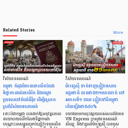
Related Stories
More
វិស័យទេសចរណ៍
វិស័យទេសចរណ៍
កម្ពុជា កំពុងពិចារណាលើកលែង
ម៉ាឡេស៊ី ទាក់ទាញភ្ញៀវទេសចរ
ទិដ្ឋាការដល់អាម៉េរិក និងបណ្តា
អន្តរជាតិ បានជាង២១លាននាក់ នៅ
ប្រទេសនៅតំបន់អឺរ៉ុប ដើម្បីស្រោច
ឆមាសទី១ ខណៈភ្ញៀវទៅពីកម្ពុជា
ស្រង់វិស័យទេសចរណ៍
កើនឡើងជាង៥០%
ទោះបីជាកម្ពុជា បានដាក់ឱ្យអនុវត្តគោល
យោងតាមការចុះផ្សាយរបស់សារព័ត៌មាន
នយោបាយលើកលែងទិដ្ឋាការជា
VN Express ក្រសួងទេសចរណ៍
បណ្ដោះអាសន្នសម្រាប់ភ្ញៀវទេសចរចិន
សិល្បៈ និងវប្បធម៌ម៉ាឡេស៊ី បានគូស