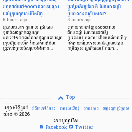
រហូតដល់ទៅ១០០ពាន់លានដុល្លារ
ប្តូរគំរូអភិវឌ្ឍន៍ជាតិ ដែលបានប្រើ
ដល់ក្រុមហ៊ុនអាម៉េរិកវិញ
ប្រមាណ៤០ឆ្នាំមកនេះ?
5 hours ago
5 hours ago
រដ្ឋបាលលោក ដូណាល់ ត្រាំ បាន​
ក្រោយការអភិវឌ្ឍអស់រយៈពេល
ទូទាត់សងប្រាក់ពន្ធរហូត
ជិត៤០ឆ្នាំ ដែលបានជួយឱ្យ​
ដល់ទៅ១០០ពាន់លានដុល្លារទៅបណ្ដា
ប្រទេសវៀតណាម ងើប​ផុតពីភាពក្រីក្រ
ក្រុមហ៊ុនអាម៉េរិក នៃប្រាក់ពន្ធដែល
និងក្លាយជាប្រទេសមានចំណូលមធ្យម
ត្រូវសងត្រលប់សរុប១៦៦ពាន…
កម្រិតខ្ពស់ រដ្ឋាភិបាលវៀតណា…
Top
រក្សាសិទ្ធិគ្រប់
អំពីគេហទំព័រនេះ
ទាក់ទងយើងខ្ញំ
ឯកជនភាព
លក្ខខណ្ឌ​ប្រើ​ប្រាស់
យ៉ាង © 2026
ខេមបូណូមីស
Facebook
Twitter