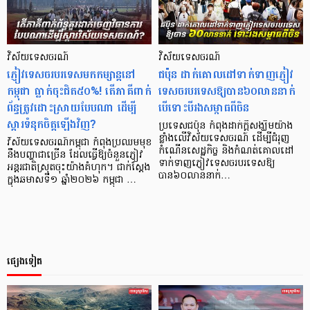
វិស័យទេសចរណ៍
វិស័យទេសចរណ៍
ភ្ញៀវទេសចរបរទេសមកកម្សាន្តនៅ
ជប៉ុន ដាក់​គោលដៅទាក់ទាញភ្ញៀវ
កម្ពុជា ធ្លាក់ចុះជិត៥០%! តើភាគីពាក់
ទេសចរបរទេសឱ្យបាន៦០លាននាក់
ព័ន្ធត្រូវដោះស្រាយបែបណា ដើម្បី
បើទោះបីរងសម្ពាធពីចិន
ស្តារទំនុកចិត្តឡើងវិញ?
ប្រទេសជប៉ុន កំពុងដាក់ក្តីសង្ឃឹមយ៉ាង
ខ្លាំងលើវិស័យទេសចរណ៍ ដើម្បីជំរុញ
វិស័យទេសចរណ៍កម្ពុជា កំពុងប្រឈមមុខ
កំណើនសេដ្ឋកិច្ច និងកំណត់គោលដៅ
នឹងបញ្ហាជាច្រើន ដែលធ្វើឱ្យចំនួនភ្ញៀវ
ទាក់ទាញភ្ញៀវទេសចរបរទេសឱ្យ
អន្តរជាតិស្រុតចុះយ៉ាងគំហុក។ ជាក់ស្តែង
បាន៦០លាននាក់…
ក្នុងឆមាសទី១ ឆ្នាំ២០២៦ កម្ពុជា …
ផ្សេងទៀត