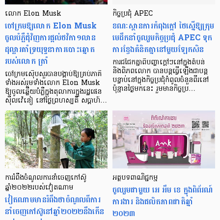
លោក Elon Musk
កិច្ចប្រជុំ APEC
ចៅក្រមឱ្យលោក Elon Musk
ខណៈស្ថានការកំពុងក្ដៅ ថៃស្នើឱ្យក្រុម
ចូលបំភ្លឺជុំវិញការផ្តល់ថវិកា១លាន
មេដឹកនាំចូលរួមកិច្ចប្រជុំ APEC ទុក
ដុល្លារគាំទ្រយុទ្ធនាការបោះឆ្នោត
ការខ្វែងគំនិតគ្នានៅមួយឡែកសិន
របស់លោក ត្រាំ
ការជជែកគ្នាពីបញ្ហាក្ដៅៗនៅក្នុងតំបន់
និងពិភពលោក បានបន្ដធ្វើឡើងជាបន្ដ
ចៅក្រមស៊ើបសួរបានបង្គាប់ឱ្យគ្រប់ភាគី
បន្ទាប់នៅក្នុងកិច្ចប្រជុំកំពូលចំនួនពីរនៅ
ទាំងអស់រួមទាំងលោក Elon Musk
ប៉ុន្មានថ្ងៃមកនេះ រួមមានកិច្ចប្រ…
ឱ្យចូលឆ្លើយបំភ្លឺក្នុងតុលាការក្នុងរដ្ឋផេន
ស៊ីលវ៉េនៀ នៅថ្ងៃព្រហស្បតិ៍ សប្តាហ៍…
ការរំពឹងចំណូលការនាំចេញកៅស៊ូ
អត្ថបទពាណិជ្ជកម្ម
ឆ្នាំ២០២២របស់វៀតណាម
ចូលរួមជាមួយ អេ អឹម ខេ ក្នុងពិព័រណ៍
វៀតណាមមានរំពឹងថាចំណូលពីការ
ការងារ និងផលិតភាពជាតិឆ្នាំ
នាំចេញកៅស៊ូនៅឆ្នាំ២០២២នឹងកើន
២០២៣