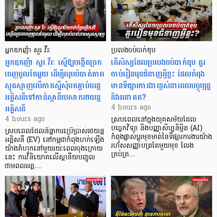
អ្នកឧកញ៉ា សួរ វីរៈ
ប្រលងចប់បាក់ឌុប
អ្នកឧកញ៉ា សួរ វីរៈ ស្នើឱ្យបង្កើតច្រក
តើសិស្សដែលប្រលងចប់បាក់ឌុប គួរ
ចេញចូលតែមួយ ដើម្បីលុបបំបាត់ភាព
ចាប់រៀនមុខជំនាញអ្វីខ្លះ ដែលកំពុង
ស្មុគស្មាញលើការស្នើសុំបតភ្ជាប់ចរន្ត
មានទីផ្សារការងារខ្ពស់នាពេលបច្ចុប្បន្ន
អគ្គិសនីទៅកាន់ស្ថានីយសាករថយន្ត
និងអនាគត?
អគ្គិសនី
4 hours ago
4 hours ago
ស្របពេលនៅក្នុងយុគសម័យដែល
បច្ចេកវិទ្យា និងបញ្ញាសិប្បនិម្មិត (AI)
ស្របពេលដែលនិន្នាការប្រើប្រាស់រថយន្ត
កំពុងផ្លាស់ប្តូរមុខមាត់នៃទីផ្សារការងារយ៉ាង
អគ្គិសនី (EV) នៅកម្ពុជាកំពុងហក់ឡើង
រហ័សសញ្ញាបត្រតែមួយមុខ លែង
យ៉ាងគំហុកនៅមួយរយៈពេលចុងក្រោយ
គ្រប់គ្រ…
នេះ ការវិនិយោគលើស្ថានីយបញ្ចូល
ថាមពលអគ្គ…