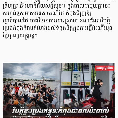
ត្រឹមត្រូវ និងហានិភ័យសន្តិសុខ។ ក្នុងពេលជាមួយគ្នានេះ
សហព័ន្ធសមាគមទេសចរណ៍ថៃ កំពុងជំរុញឱ្យ
រដ្ឋាភិបាលថៃ ចាត់វិធានការដោះស្រាយ ខណៈដែលវិបត្តិ
ប្រេងកំពុងគំរាមកំហែងដល់ទំនុកចិត្តក្នុងការធ្វើដំណើរមុន
ថ្ងៃបុណ្យសង្ក្រាន្ត។