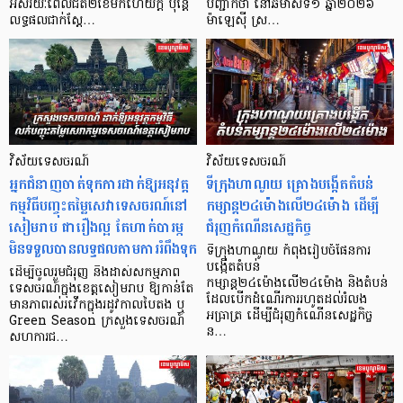
អស់រយៈពេលជិត២ខែមកហើយក្ដី ប៉ុន្តែ
បញ្ជាក់ថា នៅឆមាសទី១ ឆ្នាំ២០២៦
លទ្ធផលជាក់ស្ដែ…
ម៉ាឡេស៊ី ស្រ…
វិស័យទេសចរណ៍
វិស័យទេសចរណ៍
​អ្នកជំនាញចាត់ទុកការដាក់ឱ្យអនុវត្ត
ទីក្រុងហាណូយ គ្រោងបង្កើតតំបន់
កម្មវិធីបញ្ចុះតម្លៃសេវាទេសចរណ៍នៅ
កម្សាន្ត២៤ម៉ោងលើ២៤ម៉ោង ដើម្បី
សៀមរាប ជារឿងល្អ តែហាក់បារម្ភ
ជំរុញកំណើនសេដ្ឋកិច្ច
មិនទទួលបានលទ្ធផលតាមការរំពឹងទុក
ទីក្រុងហាណូយ កំពុងរៀបចំផែនការ
បង្កើតតំបន់
ដើម្បីចូលរួមជំរុញ និងដាស់សកម្មភាព
កម្សាន្ត២៤ម៉ោងលើ២៤ម៉ោង និងតំបន់
ទេសចរណ៍ក្នុងខេត្តសៀមរាប ឱ្យកាន់តែ
ដែលបើកដំណើរការរហូតដល់រំលង
មានភាពរស់រវើកក្នុងរដូវកាលបៃតង ឬ
អធ្រាត្រ ដើម្បីជំរុញកំណើនសេដ្ឋកិច្ច
Green Season ក្រសួងទេសចរណ៍
ន…
សហការជ…