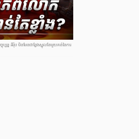
ចុប្បន្ន អឺរ៉ុប មិនមែនជាន្លែងស្នូលតែមួយគត់នៃការ