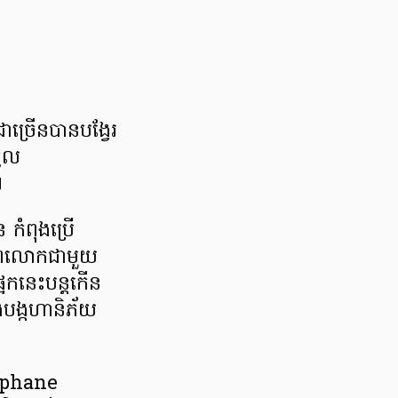
ាច្រើនបានបង្វែរ
ចូល
។
កំពុងប្រើ
រពិភពលោកជាមួយ
អែកនេះបន្តកើន
ិងបង្កហានិភ័យ
téphane