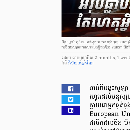
អឺរ៉ុប ធ្លាប់ត្រូវបានចាត់ទុកជា “បេះដូងឧស្សាហកម្
ផលិតឧស្សាហកម្មសកលទៀតឡើយ ខណៈការពឹងផ្អែ
ដោយ
​ ខេមបូណូមីស
2 months, 1 wee
អំពី
វិស័យបច្ចេកវិទ្យា
ចាប់ពីបន្ទះសូឡា រ
រហូតដល់មនុស្សយន
ក្លាយជាអ្នកផ្គត់ផ
European Uni
ផលិតផលចិន មិនត