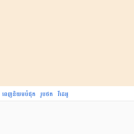
ពេញនិយមបំផុត
រូបថត
វីដេអូ