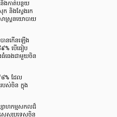
់ និងកាត់បន្ថយ
្រុក និងស្វែងរក
មិសាស្ត្រនយោបាយ
ន បានកើនឡើង
ាណ៨៩% បើធៀប
៉ាងធំធេងជាមួយចិន
ដល់៩៨% ដែល
របស់ចិន ក្នុង
ឧស្សាហកម្មសកលដ៏
ពិសេសប្រទេសចិន