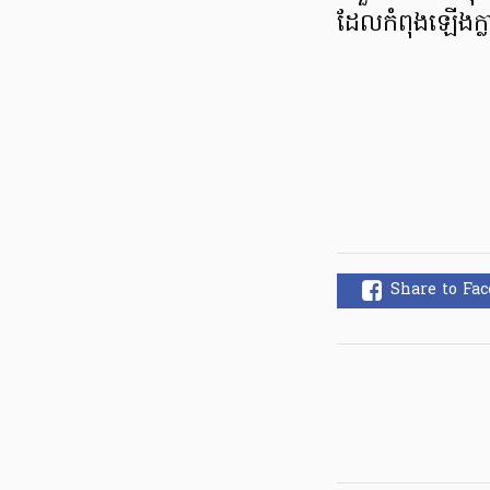
ដែលកំពុងឡើងក្
Share to Fa