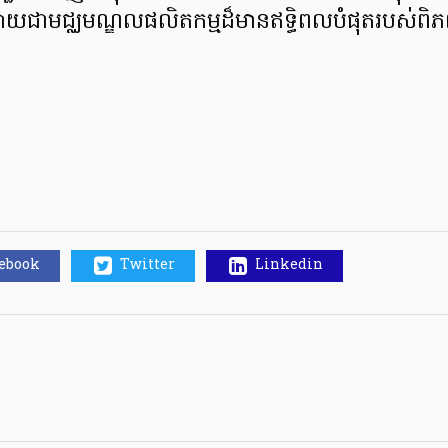
លាយជាមជ្ឈមណ្ឌលផលិតកម្មដ៏មានឥទ្ធិពលបំផុតរបស់
cebook
Twitter
Linkedin