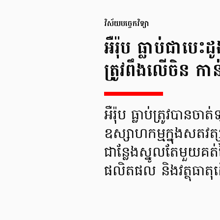
វិស័យបច្ចេកវិទ្យា
អឺរ៉ុប ធ្លាប់ជាបេ
ត្រូវពឹងលើចិន កាន់
អឺរ៉ុប ធ្លាប់ត្រូវបាន
ឧស្សាហកម្មក្នុងសតវត្សរ
ជាន្លែងស្នូលតែមួយ
ផលិតផល និងវត្ថុធាត