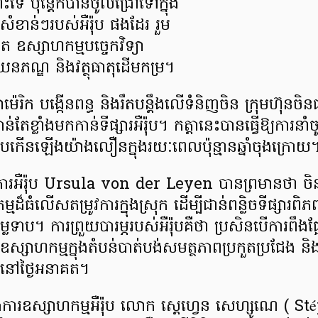
ោះទេ ប៉ុន្តែក៏បានចូលជ្រៅទៅក្នុង
រសំខាន់ៗរបស់អឺរ៉ុប ផងដែរ រួម
ឧស្សាហកម្មបច្ចេកវិទ្យា
នភណ្ឌ និងវត្ថុធាតុដើមកម្រ។
រិក បង្កើនពន្ធ និងរឹតបន្តឹងលើទំនិញចិន ក្រុមហ៊ុនចិនជ
ែខ្លាំងមកកាន់ទីផ្សារអឺរ៉ុប។ កត្តានេះបានធ្វើឱ្យការនាំ
៉ុបកើនឡើងយ៉ាងលឿនក្នុងរយៈពេលប៉ុន្មានឆ្នាំចុងក្រោយ
ារអឺរ៉ុប Ursula von der Leyen បានព្រមានថា ចិន 
មដ៏ធំលើសតម្រូវការក្នុងស្រុក ដើម្បីជាន់ពន្លិចទីផ្សា
ាប។ ការព្រួយបារម្ភរបស់អឺរ៉ុបគឺថា ប្រសិនបើការពឹងផ្
យឧស្សាហកម្មក្នុងតំបន់បាត់បង់សមត្ថភាពប្រកួតប្រជែង ន
ច្ចនៅថ្ងៃអនាគត។
នងការឧស្សាហកម្មអឺរ៉ុប លោក ស្តេហ្វេន សេហ្សូណេ ( S