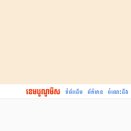
ទំព័រដើម
ព័ត៌មាន
ចំណេះដឹង