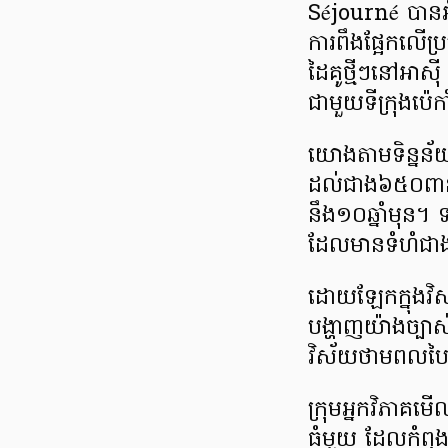
Séjourné បានអំពា
ការពឹងផ្អែកលើប្
ដៃគូថ្មីៗនៅអាស៊
ជាមួយទីក្រុងប៉េក
យោងតាមទិន្នន័
ដល់ជាង៦៥០ពាន់
នឹង១០ឆ្នាំមុន។ 
ដែលមានទំហំជាង
ដោយឡែកក្នុងវិស
បង្ហាញយ៉ាងច្បាស់
វិស័យថាមពលប
ក្រុមអ្នកវិភាគ
ធំមួយ ដែលកំពុង