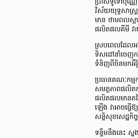
ប្រាស់ទូទៅប៉ុណ្ណ
វិស័យយុទ្ធសាស្ត្
មាន ថាមពលស្អាត 
ផលិតផលគីមី វាយ
ស្របពេលដែលអាម៉េ
ទិសដៅនាំចេញកាន់ត
ទំនិញពីចិនមកអឺរ
ប្រធានគណៈកម្មក
សមត្ថភាពផលិតកម្
ផលិតផលមានតម្លៃទ
ឡើង វាអាចធ្វើឱ្
សន្តិសុខសេដ្ឋកិ
ទន្ទឹមនឹងនេះ ស្