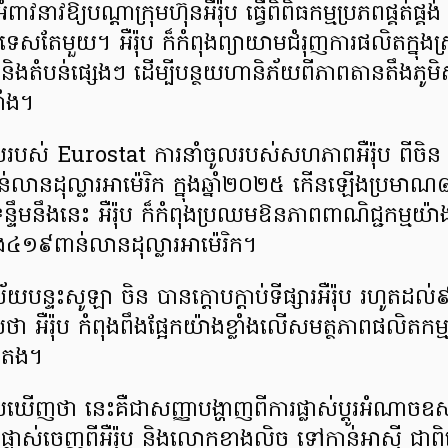
វនាវឱ្យបណ្តាក្រុមហ៊ុនអឺរ៉ុប ធ្វើពិពិធកម្មប្រភពផ្គត់ផ្គង
រទេសតែមួយ។ អឺរ៉ុប ក៏កំពុងព្យាយាមជំរុញការផលិតក្នុងស
ី និងតំបន់ផ្សេងៗ ដើម្បីបន្ថយហានិភ័យពីភាពតានតឹងភូ
ាំង។
យរបស់ Eurostat ការនាំចូលរបស់សហភាពអឺរ៉ុប ពីចិ
លានដុល្លារអាម៉េរិក ក្នុងឆ្នាំ២០២៥ កើនឡើងប្រម
ទន្ទឹមនឹងនេះ អឺរ៉ុប ក៏កំពុងប្រឈមឱនភាពពាណិជ្ជកម្មយ
៤១៩ពាន់លានដុល្លារអាម៉េរិក។
័យបន្ទះសូឡា ចិន បានក្តោបក្តាប់ទីផ្សារអឺរ៉ុប រហូត
ថា អឺរ៉ុប កំពុងពឹងផ្អែកយ៉ាងខ្លាំងលើសមត្ថភាពផលិតកម្ម
ៃតង។
មើលឃើញថា នេះគឺជាសញ្ញាបង្ហាញពីការផ្លាស់ប្តូរអំណាច
ផ្លាស់ចេញពីអឺរ៉ុប និងលោកខាងលិច ទៅកាន់អាស៊ី ជា