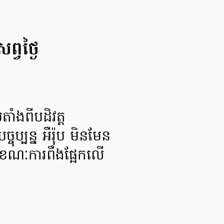
្វថ្ងៃ
ាំងពីបដិវត្ត
ចុប្បន្ន អឺរ៉ុប មិនមែន
ខណៈការពឹងផ្អែកលើ