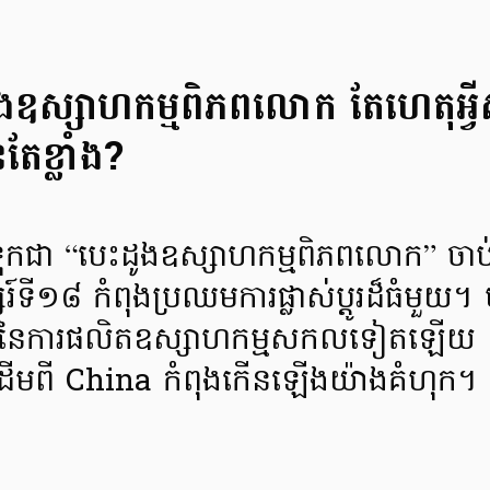
ះដូងឧស្សាហកម្មពិភពលោក តែហេតុអ្វីសព
តែខ្លាំង?
ចាត់ទុកជា “បេះដូងឧស្សាហកម្មពិភពលោក” ចាប់ត
៍ទី១៨ កំពុងប្រឈមការផ្លាស់ប្តូរដ៏ធំមួយ។ បច្
គត់នៃការផលិតឧស្សាហកម្មសកលទៀតឡើយ 
ុដើមពី China កំពុងកើនឡើងយ៉ាងគំហុក។