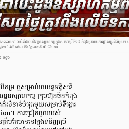
មពិភពលោក” ចាប់តាំងពីបដិវត្តឧស្សាហកម្មក្នុងសតវត្សរ៍ទី១៨ កំពុងប្រឈមការផ្លាស់ប្តូរដ៏ធំមួយ។ បច្
កលើផលិតផល និងវត្ថុធាតុដើមពី China
k ago
៉ែកម្រ ថ្មសម្រាប់រថយន្តអគ្គិសនី
្តឧស្សាហកម្ម ក្រុមហ៊ុនចិនកំពុង
្គង់ដ៏សំខាន់បំផុតមួយសម្រាប់ទីផ្សារ
on។ ការជ្រៀតចូលរបស់
្រឹមតែមាននៅក្នុងទំនិញប្រើ