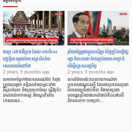
អត្ថបទបន្ទាប់
ជម្លោះរវាងអ៊ីស្រាអែល-ហាម៉ាស
រូបិយប័ណ្ណឥណ្ឌូនេស៊ីធ្លាក់ថ្លៃខ្លាំងបង្ខំឱ្យ
បង្កក្ដីបារម្ភដល់ការស្តារវិស័យ
រដ្ឋាភិបាលដាក់ចេញផែនការបន្ទាន់
ទេសចរណ៍នៅថៃ
ដើម្បីស្ដារសេដ្ឋកិច្ច
2 years, 9 months ago
2 years, 9 months ago
សមាគមទីភ្នាក់ងារទេសចរណ៍ថៃ កំពុង
សារព័ត៌មានធំៗបានរាយការណ៍ថា
ព្រួយបារម្ភថា ឥទ្ធិពលនៃជម្លោះរវាង
ប្រទេសឥណ្ឌូនេស៊ី ដែលជាប្រទេសប្រជា
អ៊ីស្រាអែល និងក្រុមហាម៉ាស ធ្វើឱ្យប៉ះ
ធិបតេយ្យលំដាប់ទី៣ និងមានប្រជា
ពាល់ដល់ទាក់ទាញ និងស្តារវិស័យ
ពលរដ្ឋច្រើនជាងគេលំដាប់ទី៤នៅលើ
ទេសចរណ…
ពិភពលោក បានប្រក…