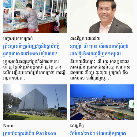
បញ្ហា​អត្រា​ការប្រាក់
ពាណិជ្ជករជោគជ័យ
គ្រឹះស្ថាន​មីក្រូ​ហិរញ្ញវត្ថុ​នឹង​ជួប​វិបត្តិ​
ឧកញ៉ា លី ហួរ៖ ដើមទុនរកស៊ីដំបូង
ធ្ងន់ធ្ងរ​ឈាន​ទៅ​រក​ការ​ក្ស័យធន?
របស់ខ្ញុំកើតចេញពីជ្រូក១ក្បាល
ក្រុម​អ្នក​ជំនាញ​នៅ​ក្នុង​វិស័យ​ធនាគារ
និយាយ​ពី​ឈ្មោះ លី ហួរ មាន​ប្រជាជន​
ហិរញ្ញវត្ថុ​និង​ប្រតិបត្តិករ​ហិរញ្ញ​វត្ថុ បាន​​
ភាគ​ច្រើន ប្រាកដ​ជា​ស្គាល់​ច្បាស់​ណាស់
លើក​ឡើង​ប្រហាក់​ប្រហែល​គ្នា​ថា ការ​ធ្វើ​
តាមរយៈ លីហួរ ដូរ​លុយ ប្តូរ​បា្រក់ និង​
អន្តរាគមន៍​ព…
លក់​មាស នៅ​ផ្សារ​អូរ​ឫ…
None
សេដ្ឋកិច្ច​
ក្រុមហ៊ុនផ្សារទំនើប Parkson
វិស័យ​សំខាន់ៗ​៤​ដែល​ធ្វើ​ឲ្យ​កម្ពុជា​