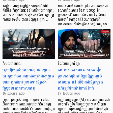
សង្គ្រាមពាក្យសម្តីផ្នែកការទូតរវាងថៃ
ខណៈពេលដែលលំហូរវិនិយោគសកល
និងចិន កំពុងតែផ្ទុះឡើងយ៉ាងក្តៅគគុក។
លោកកំពុងមានទំនោរថយចុះ តែ
លោក ស៊ីហាសាក់ ភួងកេតកែវ រដ្ឋមន្ត្រី
ប្រទេសវៀតណាមឯណោះវិញបែរជា
ការបរទេសថៃ បានចេញមុខផ្លែផ្កា …
អាចទាក់ទាញទុនវិនិយោគផ្ទាល់ពី
បរទេសបានយ៉ាងច្រើនសម្បើមរហូតដ…
វិស័យថាមពល
វិស័យបច្ចេកវិទ្យា
ក្រុមហ៊ុនប្រេងយក្សៗចំនួន៨ ទទួល
ធនាគារពិភពលោក ដាស់តឿន
បានប្រាក់ចំណេញកប់ក្តោងពីសង្គ្រាម
ប្រទេសកំពុងអភិវឌ្ឍន៍ឱ្យប្រញាប់
ខណៈអ្នកជំនាញទាមទារឱ្យសង
ចាប់យក AI បើមិនចង់ឱ្យគម្លាត
ថ្លៃខូចខាតអាកាសធាតុ
អភិវឌ្ឍន៍រីកប៉ោងកាន់តែធំ
16 hours ago
17 hours ago
ក្រុមហ៊ុនប្រេងយក្សៗចំនួន៨ នៅលើ
បញ្ញាសិប្បនិម្មិត (AI) មិនមែនត្រឹមតែជា
ពិភពលោក បានប្រមូលប្រាក់ចំណេញ
បច្ចេកវិទ្យាទំនើបមួយនោះទេ ប៉ុន្តែជា
យ៉ាងមហាសាលជាង៩០ពាន់លានដុល្លារ
ក្បាលម៉ាស៊ីនសេដ្ឋកិច្ចថ្មីមួយ ដែលកំពុង