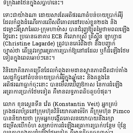
ទីក្រុងអាថែនក្នុងសប្តាហ៍នេះ។
ទោះជាយ៉ាងណា ដោយសារតែអតិផរណាតំបន់ចាយប្រាក់អឺរ៉ូ
ដែលកំពុងដំណើរការលើសពីគោលដៅរបស់ខ្លួន២ដង និង
ជម្លោះអ៊ីស្រាអែល-ក្រុមហាម៉ាស បានជំរុញឱ្យតម្លៃថាមពលឡើង
ថ្លៃនោះ ប្រធានធនាគារ ECB គឺលោកស្រី គ្រីស្ទីន ឡាហ្គាដ
(Christine Lagarde) ត្រូវបានគេរំពឹងថា នឹងបញ្ជាក់
ច្បាស់ថា តើត្រូវរក្សាអត្រាការប្រាក់ឱ្យនៅដដែល ឬក៏ដំឡើងថែម
ទៀតក្នុងពេលឆាប់ៗនេះ។
វិនិយោគិនភាគច្រើនដែលកំពុងតាមដានស្ថានភាពជិតជាប់គាំង
សេដ្ឋកិច្ចនៅតំបន់ចាយប្រាក់អឺរ៉ូក្នុងឆ្នាំនេះ និងគន្លងនៃ
អតិផរណាធ្លាក់ចុះនោះ បានមើលឃើញឱកាស នៃការដំឡើង
អត្រាការប្រាក់ថែមទៀត គឺមានលទ្ធភាពតិចតួចបំផុត។
លោក ខុនស្តេនទីន វ៉េត (Konstantin Veit) អ្នកគ្រប់
គ្រងផលប័ត្រនៅក្រុមហ៊ុនវិនិយោគអាម៉េរិក គឺក្រុមហ៊ុន Pimco
បាននិយាយថា ក្រុមអ្នកបង្កើតគោលនយោបាយនឹងរក្សា
ជម្រើសបើកចំហ សម្រាប់ការដំឡើងអត្រាការប្រាក់បន្ថែម ប៉ុន្តែ