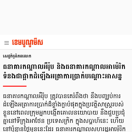
សេដ្ឋកិច្ចពិភពលោក
ធនាគារកណ្ដាលអឺរ៉ុប និងធនាគារកណ្ដាលអាម៉េរិក
ទំនងជាផ្អាកដំឡើងអត្រាការប្រាក់បណ្ដោះអាសន្ន
ធនាគារកណ្តាលអឺរ៉ុប ត្រូវបានគេរំពឹងថា នឹងបញ្ឈប់ការ
ដំឡើងអត្រាការប្រាក់ដ៏ខ្លាំងក្លាបំផុតក្នុងប្រវត្តិសាស្ត្ររបស់
ខ្លួននៅពេលក្រុមអ្នកបង្កើតគោលនយោបាយ នឹងជួបប្រជុំ
គ្នានៅទីក្រុងអាថែន ប្រទេសក្រិក ក្នុងសប្តាហ៍នេះ ហើយ
នៅប៉ុន្មានថ្ងៃមុននេះដែរ ធនាគារកណ្ដាលសហរដ្ឋអាម៉េរិក