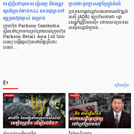
ចាញ់ក្ដីនៅតុលាការភ្នំពេញ និងតម្រូវ
ក្លាយ​ជា​កូន​ខ្លា​សេដ្ឋកិច្ច​ក្នុង​តំបន់
ឲ្យបង់ប្រាក់ជាង១៤៤ លានដុល្លារទៅ
ប្រទេស​កម្ពុជា​ត្រូវ​បាន​ធនាគារ​អភិវឌ្ឍន៍​
ឲ្យក្រុមហ៊ុនម្ចាស់ គម្រោង
អាស៊ី (ADB) ឲ្យ​រហ័ស​នាមថា «ខ្លា​
សេដ្ឋកិច្ច​ថ្មី​នៃ​អាស៊ី» ដោយសារ​ប្រទេស​
ក្រុមហ៊ុន Parkson Cambodia
អាស៊ី​អាគ្នេយ៍​មួយ​ន…
ស្ថិតនៅក្រោមការគ្រប់គ្រងរបស់ក្រុមហ៊ុន
Parkson Retail Asia Ltd ដែល
បានចុះបញ្ចីផ្សារហ៊ុននៅសិង្ហបុរីនោះ
បានចា…
ថ្មីៗ
ច្រើនទៀត