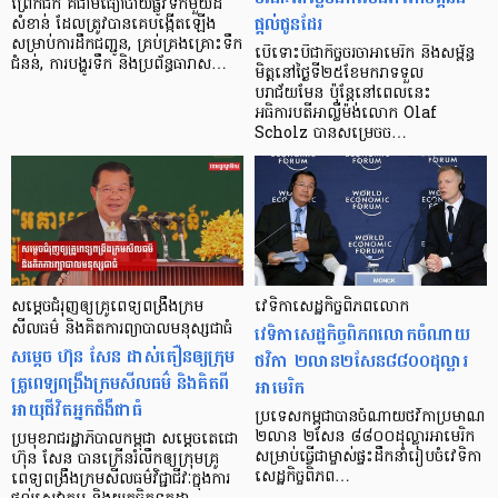
ព្រែកជីក គឺជាមធ្យោបាយផ្លូវទឹកមួយដ៏
ផ្ដល់ជូនដែរ
សំខាន់ ដែលត្រូវបានគេបង្កើតឡើង
សម្រាប់ការដឹកជញ្ជូន, គ្រប់គ្រងគ្រោះទឹក
បើទោះបីជាកិច្ចចរចាអាមេរិក និងសម្ព័ន្ធ
ជំនន់, ការបង្ហូរទឹក និងប្រព័ន្ធធារាស…
មិត្តនៅថ្ងៃទី២៥ខែមករាទទួល
បរាជ័យមែន ប៉ុន្តែនៅពេលនេះ
អធិការបតីអាល្លឺម៉ង់លោក Olaf
Scholz បានសម្រេចច…
សម្តេចជំរុញឲ្យគ្រូពេទ្យពង្រឹងក្រម
វេទិកាសេដ្ឋកិច្ច​ពិភព​លោក
សីលធម៌ និងគិតការព្យាបាលមនុស្សជាធំ
វេទិកា​​សេដ្ឋកិច្ច​ពិភព​លោក​ចំណាយ​
សម្តេច ហ៊ុន សែន ដាស់តឿនឲ្យក្រុម
ថវិកា ២លាន​២​សែន​៨៨០០​ដុល្លារ​
គ្រូពេទ្យពង្រឹងក្រមសីលធម៌ និងគិតពី
អាមេរិក
អាយុជីវិតអ្នកជំងឺជាធំ
ប្រទេស​កម្ពុជា​បាន​ចំណាយ​ថវិកា​ប្រមាណ
២​លាន ២​សែន ៨៨០០​ដុល្លារ​អាមេរិក
ប្រមុខរាជរដ្ឋាភិបាលកម្ពុជា សម្តេចតេជោ
សម្រាប់​ធ្វើ​ជា​ម្ចាស់​ផ្ទះ​ដឹកនាំ​រៀបចំ​វេទិកា​
ហ៊ុន សែន បានក្រើនរំលឹកឲ្យក្រុមគ្រូ
សេដ្ឋកិច្ច​ពិភព…
ពេទ្យពង្រឹងក្រមសីលធម៌វិជ្ជាជីវៈក្នុងការ