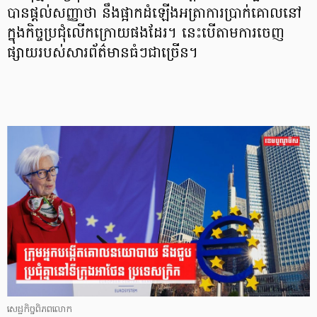
បានផ្ដល់សញ្ញាថា នឹងផ្អាកដំឡើងអត្រាការប្រាក់គោលនៅ
ក្នុងកិច្ចប្រជុំលើកក្រោយផងដែរ។ នេះបើតាមការចេញ
ផ្សាយរបស់សារព័ត៌មានធំៗជាច្រើន។
សេដ្ឋកិច្ចពិភពលោក