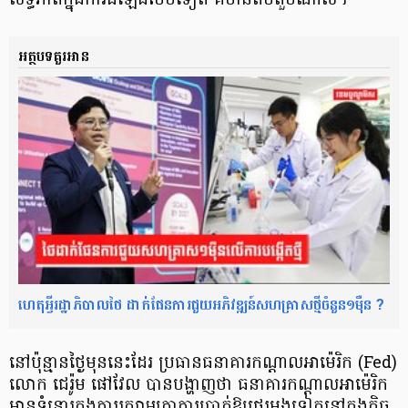
លទ្ធភាពក្នុងការដំឡើងថែមទៀត គឺមានតិចតួចណាស់។
អត្ថបទគួរអាន
ហេតុអ្វីរដ្ឋាភិបាលថៃ ដាក់ផែនការជួយអភិវឌ្ឍន៍សហគ្រាសថ្មីចំនួន១ម៉ឺន ?
នៅប៉ុន្មានថ្ងៃមុននេះដែរ ប្រធានធនាគារកណ្តាលអាម៉េ​រិក (Fed)
លោក ជេរ៉ូម ផៅវែល បានបង្ហាញថា ធនាគារកណ្តាលអាម៉េរិក
មានទំនោរក្នុងការរក្សាអត្រាការប្រាក់ឱ្យថេរម្តងទៀតនៅក្នុងកិច្ច