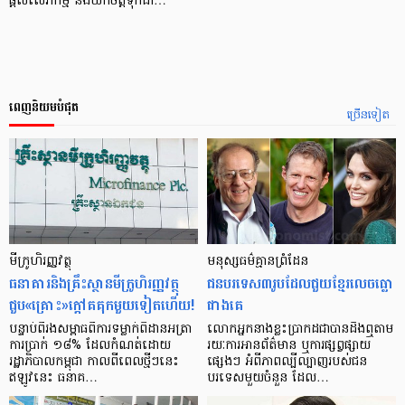
ផ្តល់សេវាកម្ម និងយកចិត្តទុកដា…
ពេញនិយមបំផុត
ច្រើនទៀត
មីក្រូ​ហិរញ្ញវត្ថុ
មនុស្ស​ធម៌​គ្មាន​ព្រំដែន
ធនាគារ​និង​គ្រឹះស្ថាន​មីក្រូ​ហិរញ្ញវត្ថុ​
ជន​បរទេស​៣​រូប​ដែល​ជួយ​ខ្មែរ​លេច​ធ្លោ​
ជួប«គ្រោះ»ក្តៅ​គគុក​មួយ​ទៀត​ហើយ!
ជាង​គេ
បន្ទាប់​ពី​រង​សម្ពាធ​​ពី​ការ​ទម្លាក់​ពិដាន​អត្រា​
លោកអ្នក​នាង​ខ្លះ​ប្រាកដ​ជា​បាន​​ដឹង​ឮ​តាម​
ការ​ប្រាក់ ១៨​% ដែល​កំណត់​ដោយ​
រយៈ​ការ​អាន​ព័ត៌មាន ឬ​ការ​ផ្សព្វផ្សាយ​
រដ្ឋាភិបាល​កម្ពុជា កាល​ពី​ពេល​ថ្មីៗ​នេះ
ផ្សេងៗ អំពី​ភាព​ល្បីល្បាញ​របស់​ជន​
ឥឡូវ​នេះ ធនាគ…
បរទេស​មួយ​ចំនួន ដែល…