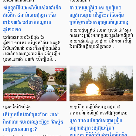
របាយការណ៍សំណង់
វិស័យពន្ធដារ
តម្លៃទុនវិនិយោគវិស័យសំណង់កើន
នាយករដ្ឋមន្ត្រីថៃ កោះប្រជុំមេៗ
ដល់ជិត ៤ពាន់លានដុល្លារ កើន
ពន្ធដារបន្ទាន់ ដើម្បីរិះរកវិធីបង្កើន
ជាង១៣% នៅពាក់កណ្ដាល
ប្រសិទ្ធភាពនៃការប្រមូលចំណូលពន្ធ
ឆ្នាំ២០២០
នាយករដ្ឋមន្ត្រីថៃ លោក ស្រ៊ីថា ថាវីស៊ីន
បានកោះប្រជុំមេៗពន្ធដារបន្ទាន់មកពីគ្រប់
នៅរយៈពេល៦ខែដំបូង នៃ
នាយកដ្ឋានចំណូលរដ្ឋាករ និងគយ ដើម្បី
ឆ្នាំ២០២០នេះ តម្លៃទុនវិនិយោគក្នុង
រិះរកវិធីបង្កើនប្រសិទ្ធភាពន…
វិស័យសំណង់ បានកើនឡើងដល់ជិត
៤ពាន់លានដុល្លារអាមេរិក កើនឡើង
ប្រមាណជាង ១៣% បើធៀបនឹ…
ព្រែកជីកវែងបំផុត
យក្សអឺរ៉ុបអាល្លឺម៉ង់សម្រេចផ្តល់រថ
តើព្រែកជីកវែងបំផុតទាំង៧ របស់
ក្រោះធន់ធ្ងន់លីអូផាតទៅឱ្យអ៊ុយក្រែន
ក្រោយអាមេរិកផ្តល់សញ្ញាត្រៀម
ពិភពលោកមានឈ្មោះអ្វីខ្លះ និងស្ថិត
បញ្ជូនរថក្រោះឱ្យអ៊ុយក្រែន
នៅប្រទេសណាខ្លះ?
ខណៈអាល្លឺម៉ង់ក៏លែងរារែកចិត្តនឹង