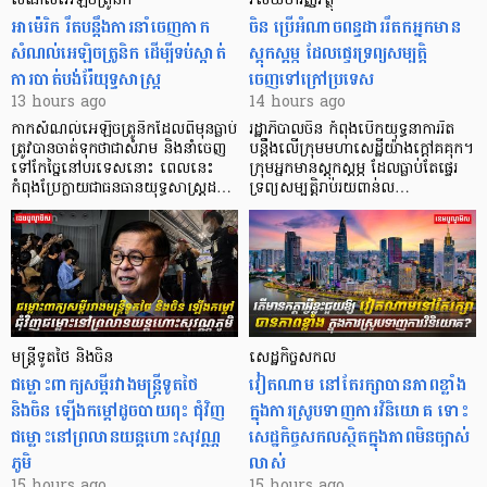
សំណល់អេឡិចត្រូនិក
វិស័យហិរញ្ញវត្ថុ
អាម៉េរិក រឹតបន្តឹងការនាំចេញកាក
ចិន ប្រើ​អំណាចពន្ធដាររឹតកអ្នកមាន
សំណល់អេឡិចត្រូនិក ដើម្បីទប់ស្កាត់
ស្ដុកស្ដម្ភ ដែលផ្ទេរទ្រព្យសម្បត្តិ
ការបាត់បង់រ៉ែយុទ្ធសាស្ត្រ
ចេញទៅក្រៅប្រទេស
13 hours ago
14 hours ago
កាក​សំណល់​អេឡិច​ត្រូនិកដែល​ពីមុនធ្លាប់​
រដ្ឋាភិបាលចិន កំពុងបើកយុទ្ធនាការរឹត
ត្រូវបានចាត់ទុកថាជាសំរាម និងនាំចេញ
បន្តឹងលើក្រុមមហាសេដ្ឋី​យ៉ាង​ក្ដៅគគុក។
ទៅកែច្នៃនៅបរទេស​នោះ ពេលនេះ
​ក្រុមអ្នកមានស្ដុកស្ដម្ភ ដែល​ធ្លាប់​តែផ្ទេរ
កំពុងប្រែក្លាយជាធនធានយុទ្ធសាស្ត្រដ…
ទ្រព្យសម្បត្តិរាប់រយពាន់ល…
មន្ត្រីទូតថៃ និងចិន
សេដ្ឋកិច្ចសកល
ជម្លោះពាក្យសម្តីរវាងមន្ត្រីទូតថៃ
វៀតណាម នៅតែរក្សាបានភាពខ្លាំង
និងចិន ឡើងកម្ដៅដូចបាយពុះ ជុំវិញ
ក្នុងការស្រូបទាញការវិនិយោគ​ ទោះ
ជម្លោះនៅព្រលានយន្តហោះសុវណ្ណ
សេដ្ឋកិច្ចសកលស្ថិតក្នុងភាពមិនច្បាស់
ភូមិ
លាស់
15 hours ago
15 hours ago