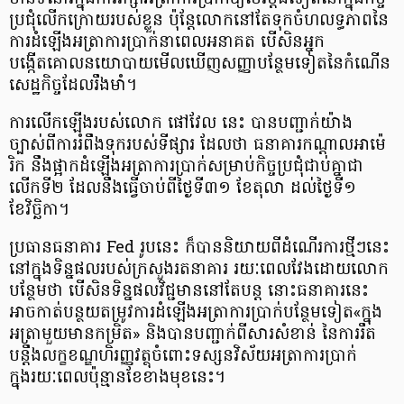
ប្រជុំលើកក្រោយរបស់ខ្លួន ប៉ុន្តែលោកនៅតែទុកចំហលទ្ធភាពនៃ
ការដំឡើងអត្រាការប្រាក់នាពេលអនាគត បើសិនអ្នក
បង្កើតគោលនយោបាយមើលឃើញសញ្ញាបន្ថែមទៀតនៃកំណើន
សេដ្ឋកិច្ចដែលរឹងមាំ។
ការលើកឡើងរបស់លោក ផៅវែល នេះ បានបញ្ជាក់យ៉ាង
ច្បាស់ពីការរំពឹងទុករបស់ទីផ្សារ ដែលថា ធនាគារកណ្ដាលអាម៉េ​
រិក នឹងផ្អាកដំឡើងអត្រាការប្រាក់សម្រាប់កិច្ចប្រជុំជាប់គ្នាជា
លើកទី២ ដែលនឹងធ្វើចាប់ពីថ្ងៃទី៣១ ខែតុលា ដល់ថ្ងៃទី១
ខែវិច្ឆិកា។
ប្រធានធនាគារ Fed រូបនេះ ក៏បាននិយាយពីដំណើរការថ្មីៗនេះ
នៅក្នុងទិន្នផលរបស់ក្រសួងរតនាគារ រយៈពេលវែងដោយលោក
បន្ថែមថា បើសិនទិន្នផលវិជ្ជមាននៅតែបន្ត នោះធនាគារនេះ
អាចកាត់បន្ថយតម្រូវការដំឡើងអត្រាការប្រាក់បន្ថែមទៀត«ក្នុង
អត្រាមួយមានកម្រិត» និងបានបញ្ជាក់ពីសារសំខាន់ នៃការរឹត
បន្តឹងលក្ខខណ្ឌហិរញ្ញវត្ថុចំពោះទស្សនវិស័យអត្រាការប្រាក់
ក្នុងរយៈពេលប៉ុន្មានខែខាងមុខនេះ។