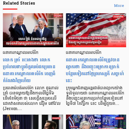
Related Stories
More
ធនាគារកណ្ដាលអាម៉េរិក
ធនាគារកណ្ដាលអាម៉េរិក
លោក ត្រាំ អះអាងថា លោក
ធនាគារកណ្ដាលអាម៉េរិកត្រូវបាន
ប្រហែលជាប្ដូរចិត្តឈប់ដកប្រធាន
ព្យាករថា នឹងបញ្ចុះអត្រាការប្រាក់
ធនាគារកណ្ដាលអាម៉េរិក ចេញពី
បន្ថែមទៀតនៅថ្ងៃព្រហស្បតិ៍ សប្តាហ៍
តំណែងវិញហើយ
នេះ
ប្រធានាធិបតីអាម៉េរិក លោក ដូណាល់
ក្រុមអ្នកជំនាញអន្តរជាតិបានព្យាករយ៉ាង
ត្រាំ បានទម្លាយឱ្យដឹងកាលពីថ្ងៃទី៦
ទូលំទូលាយថា ធនាគារកណ្តាលអាម៉េរិក
ដើមខែមិថុនា ថា សេចក្ដីសម្រេចលើ
នឹងបញ្ចុះអត្រាការប្រាក់បន្ថែមទៀតនៅ
ជោគវាសនារបស់លោក ជើរ៉ូម ផៅវែល
ថ្ងៃទី៧ ខែវិច្ឆិកា នេះ ដើម្បីជួយគ…
(Jerom…