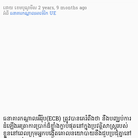
ដោយ
​ ខេមបូណូមីស
2 years, 9 months ago
អំពី
ធនាគារកណ្ដាលអាម៉េរិក
UE
ធនាគារកណ្តាលអឺរ៉ុប(ECB) ត្រូវបានគេរំពឹងថា នឹងបញ្ឈប់ការ
ដំឡើងអត្រាការប្រាក់ដ៏ខ្លាំងក្លាបំផុតនៅក្នុងប្រវត្តិសាស្ត្ររបស់
ខ្លួននៅពេលក្រុមអ្នកបង្កើតគោលនយោបាយនឹងជួបប្រជុំគ្នានៅ