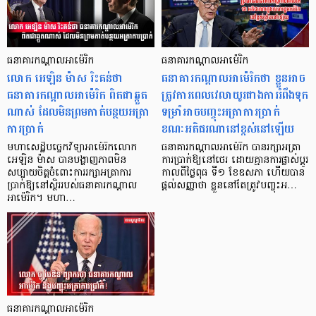
ធនាគារកណ្ដាលអាម៉េរិក
ធនាគារកណ្ដាលអាម៉េរិក
លោក អេឡិន ម៉ាស រិះគន់ថា
ធនាគារកណ្ដាលអាម៉េរិកថា ខ្លួនអាច
ធនាគារកណ្ដាលអាម៉េរិក ពិតជាឆ្កួត
ត្រូវការពេលវេលាយូរជាងការរំពឹងទុក
ណាស់ ដែលមិនព្រមកាត់បន្ថយអត្រា
ទម្រាំអាចបញ្ចុះអត្រាការប្រាក់
ការប្រាក់
ខណៈអតិផរណានៅខ្ពស់នៅឡើយ
មហាសេដ្ឋីបច្ចេកវិទ្យាអាម៉េរិកលោក
ធនាគារកណ្ដាលអាម៉េរិក បានរក្សាអត្រា
អេឡិន ម៉ាស បានបង្ហាញភាពមិន
ការប្រាក់ឱ្យនៅថេរ ដោយគ្មានការផ្លាស់ប្ដូរ
សប្បាយចិត្តចំពោះការរក្សាអត្រាការ
កាលពីថ្ងៃពុធ ទី១ ខែឧសភា ហើយបាន
ប្រាក់ឱ្យនៅស្ថិររបស់ធនាគារកណ្តាល
ផ្ដល់សញ្ញាថា ខ្លួននៅតែត្រូវបញ្ចុះអ…
អាម៉េរិក។ មហា…
ធនាគារកណ្ដាលអាម៉េរិក