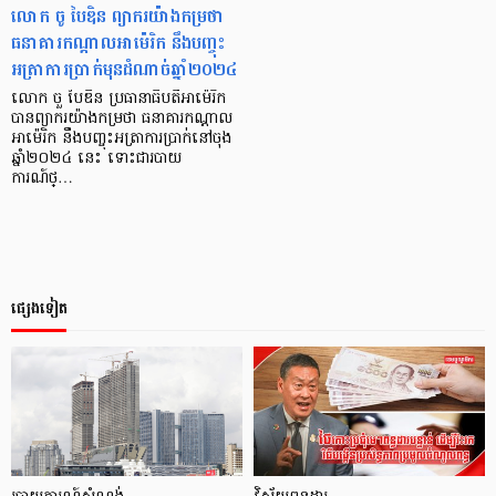
លោក ចូ បៃឌិន ព្យាករយ៉ាងកម្រថា
ធនាគារកណ្ដាលអាម៉េរិក នឹងបញ្ចុះ
អត្រាការប្រាក់មុនដំណាច់ឆ្នាំ២០២៤
លោក ចួ បៃឌិន ប្រធានាធិបតីអាម៉េរិក
បានព្យាករយ៉ាងកម្រថា ធនាគារកណ្ដាល
អាម៉េរិក នឹងបញ្ចុះអត្រាការប្រាក់នៅចុង
ឆ្នាំ២០២៤ នេះ ទោះជារបាយ
ការណ៍ថ្…
ផ្សេងទៀត