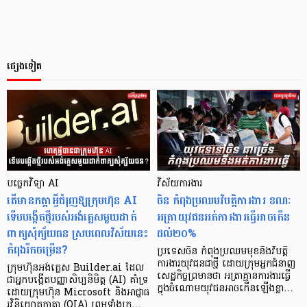
ផ្សេងទៀត
បច្ចេកវិទ្យា AI
វិស័យការងារ
តើមានកត្តាអ្វីជំរុញឱ្យក្រុមហ៊ុន AI
ចិន កំពុងប្រឈមវិបត្តិការងារ ខណៈ
ទើបបង្កើតថ្មីរបស់អង់គ្លេសមួយដាក់
អត្រាយុវជនអត់ការងារធ្វើអាចកើន
ពាក្យសុំក្ស័យធន ស្របពេលវិស័យនេះ
ដល់២០%
កំពុងរីកចម្រើន?
ប្រទេសចិន កំពុងប្រឈមមុខនឹងវិបត្តិ
ការងារយុវជនជាថ្មី ដោយ​ក្រុមអ្នក​ជំនាញ​
ក្រុមហ៊ុនអង់គ្លេស Builder.ai ដែល
សេដ្ឋកិច្ចព្រមានថា អត្រាគ្មានការងារធ្វើ
ជាអ្នកបង្កើតបញ្ញាសិប្បនិមិត្ត (AI) គាំទ្រ
ក្នុងចំណោមយុវជនអាចកើនឡើងខ្លា…
ដោយក្រុមហ៊ុន Microsoft និងអាជ្ញាធ
រវិនិយោគកាតា (QIA) ព្រមទាំងក្រ…