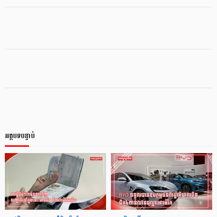
អត្ថបទបន្ទាប់