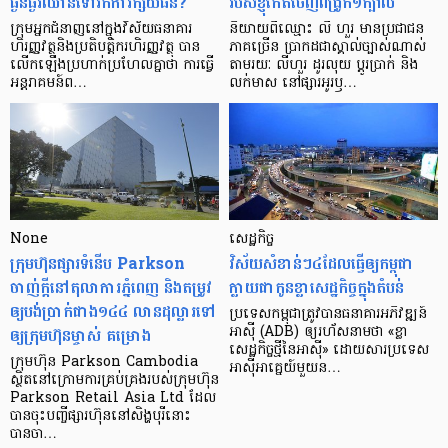
ធ្ងន់ធ្ងរ​ឈាន​ទៅ​រក​ការ​ក្ស័យធន?
របស់ខ្ញុំកើតចេញពីជ្រូក១ក្បាល
ក្រុម​អ្នក​ជំនាញ​នៅ​ក្នុង​វិស័យ​ធនាគារ
និយាយ​ពី​ឈ្មោះ លី ហួរ មាន​ប្រជាជន​
ហិរញ្ញវត្ថុ​និង​ប្រតិបត្តិករ​ហិរញ្ញ​វត្ថុ បាន​​
ភាគ​ច្រើន ប្រាកដ​ជា​ស្គាល់​ច្បាស់​ណាស់
លើក​ឡើង​ប្រហាក់​ប្រហែល​គ្នា​ថា ការ​ធ្វើ​
តាមរយៈ លីហួរ ដូរ​លុយ ប្តូរ​បា្រក់ និង​
អន្តរាគមន៍​ព…
លក់​មាស នៅ​ផ្សារ​អូរ​ឫ…
None
សេដ្ឋកិច្ច​
ក្រុមហ៊ុនផ្សារទំនើប Parkson
វិស័យ​សំខាន់ៗ​៤​ដែល​ធ្វើ​ឲ្យ​កម្ពុជា​
ចាញ់ក្ដីនៅតុលាការភ្នំពេញ និងតម្រូវ
ក្លាយ​ជា​កូន​ខ្លា​សេដ្ឋកិច្ច​ក្នុង​តំបន់
ឲ្យបង់ប្រាក់ជាង១៤៤ លានដុល្លារទៅ
ប្រទេស​កម្ពុជា​ត្រូវ​បាន​ធនាគារ​អភិវឌ្ឍន៍​
ឲ្យក្រុមហ៊ុនម្ចាស់ គម្រោង
អាស៊ី (ADB) ឲ្យ​រហ័ស​នាមថា «ខ្លា​
សេដ្ឋកិច្ច​ថ្មី​នៃ​អាស៊ី» ដោយសារ​ប្រទេស​
ក្រុមហ៊ុន Parkson Cambodia
អាស៊ី​អាគ្នេយ៍​មួយ​ន…
ស្ថិតនៅក្រោមការគ្រប់គ្រងរបស់ក្រុមហ៊ុន
Parkson Retail Asia Ltd ដែល
បានចុះបញ្ចីផ្សារហ៊ុននៅសិង្ហបុរីនោះ
បានចា…