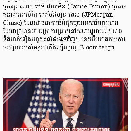
ស្រឡះ លោក ជេមី ដាយម៉ុន (Jamie Dimon) ប្រធាន
ធនាគារអាម៉េរិក ជេភីម័រហ្គែន ឆេស (JPMorgan
Chase) ដែលជាធនាគារធំបំផុតមួយរបស់ពិភពលោក
បែរជាព្រមានថា អត្រាការប្រាក់នៅសហរដ្ឋអាម៉េរិក អាច
នឹងហក់ឡើងរហូតដល់៨%ទៅវិញ។ នេះបើយោងតាមការ
ចុះផ្សាយរបស់អន្តរជាតិដ៏ល្បីល្បាញ Bloomberg។