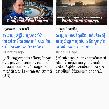
អង្គការសហប្រជាជាតិ
បាតុភូត អែលនីណូ
នាយករដ្ឋមន្ត្រី​ថៃ ស្រែកឡាំប៉ា
បាតុភូត អែលនីណូ​នឹងដុតតំបន់អាស៊ី
ដោយរិះគន់របាយការណ៍ UN និង
អាគ្នេយ៍ឱ្យក្តៅហួតហែង និងស្ងួតខ្លាំង
ត្រៀមដាក់លិខិតតវ៉ាជាផ្លូវការ
ចាប់ពីខែសីហា នេះតទៅ
18 hours ago
18 hours ago
រដ្ឋាភិបាលក្រុងបាងកក កើតទុក្ខមិនសុខ
ថ្វីបើនៅពេលនេះ ប្រទេសមួយចំនួននៅ
ចិត្តរហូតដល់ថ្នាក់ចេញមុខស្រែកឡាំប៉ា
ក្នុងតំបន់អាស៊ីអាគ្នេយ៍ រួមទាំងកម្ពុជា
ច្រានចោលរបាយការណ៍របស់អ្នករាយ
ផងដែរ កំពុងតែទទួលរងជំនន់ទឹកភ្លៀង
ការណ៍ពិសេស នៃអង្គការសហប្រជាជាតិ
នៅឡើយក្តី ប៉ុន្តែរបាយការណ៍ព្យាក…
(UN)…