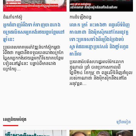
ដំណាំកៅស៊ូ
ការដំឡើងពន្ធ
អ្នកជំនាញរំពឹងទាក់ទាញបានរោង
លោក ត្រាំ អះអាងថា ពន្ធលើទំនិញ
ចក្រផលិតសម្បកកង់រថយន្តបន្ថែមនៅ
កាណាដា និងម៉ិកស៊ិកនៅតែអនុវត្ត
ឆ្នាំនេះ
ទោះប្រទេសទាំងពីរប្រឹងប្រែងទប់
ស្កាត់ជនអន្តោប្រវេសន៍ និងថ្នាំហ្វេន
ប្រធានសមាគមអភិវឌ្ឍន៍កៅស៊ូកម្ពុជា
តានីល
រំពឹងថា កម្ពុជានឹងទទួលបានរោងចក្រកែ
ច្នៃសម្បកកង់រថយន្តមកវិនិយោគបន្ថែម
ប្រធានាធិបតីសហរដ្ឋអាម៉េរិកលោក
ទៀតនៅឆ្នាំនេះ បន្ទាប់ពីមានរោង
ដូណាល់ ត្រាំ បានប្រកាសកាលពី
ចក្រកែច្…
ថ្ងៃទី២៤ ខែកុម្ភៈ ថា ពន្ធលើទំនិញនាំចូល
របស់កាណាដា និងម៉ិកស៊ិកនឹងនៅតែ
អនុវត្តត…
ពេញនិយមបំផុត
ច្រើនទៀត