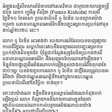
អំឡុងសន្និសីទសារព័ត៌មាននៅសេតវិមាន ជាមួយនាយករដ្ឋមន្រ្តី
ជប៉ុន លោក ហ្វូមីអូ គីស៊ីដា (Fumio Kishida) កាលពី
ថ្ងៃទី១០ ខែមេសា ប្រធានាធិបតី ចូ បៃឌិន បានព្យាករយ៉ាង
កម្រថា ធនាគារកណ្ដាលអាម៉េរិកនឹងបញ្ចុះអត្រាការប្រាក់នៅមុន
ដាច់ឆ្នាំ២០២៤ នេះ។
លោក ចូ បៃឌិន អះអាងថា របាយការណ៍ដែលបានចេញផ្សាយ
កាលពីថ្ងៃពុធ សប្ដាហ៍នេះអាចនឹងពន្យារពេលបញ្ចុះអត្រាការ
ប្រាក់យ៉ាងតិចមួយខែ ប៉ុន្តែជាក់ស្ដែងសុទ្ធតែមិនប្រាកដថាតើ
ធនាគារកណ្តាលអាម៉េរិក នឹងសម្រេចបែបណានៅឡើយទេ។
ទិន្នន័យបង្ហាញពីអតិផរណាហក់ឡើងខ្ពស់ជាងការរំពឹងទុក៣ខែ
ជាប់ៗគ្នា បានវាយប្រហារលោក ចូ បៃឌិន ជាថ្មីដែលត្រូវបានគេ
រំពឹងថា នឹងជាប់ឆ្នោតអាណត្តិទី២នៅក្នុងការបោះឆ្នោត
ប្រធានាធិបតីនៅខែវិច្ឆិកា ខាងមុខ។
ទោះជាយ៉ាងណា ទន្ទឹមនឹងទទួលស្គាល់អតិផរណាកំពុងហក់
ឡើងខ្ពស់ លោក ក៏ព្យាយាមនិយាយការពារខ្លួនដែរថា
រដ្ឋាភិបាលរបស់លោកកាត់បន្ថយអតិផរណាបានយ៉ាង
ច្រើនពី៩% មកនៅត្រឹមជិត៣%។