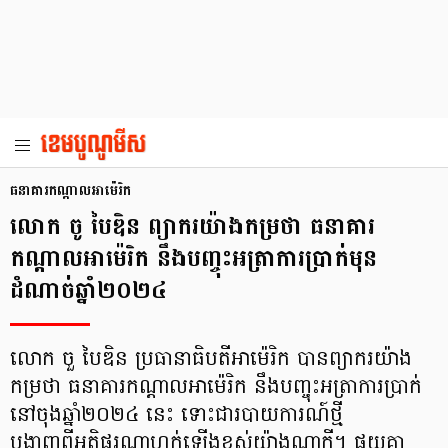
ធនាគារកណ្ដាលអាម៉េរិក
លោក ចូ បៃឌិន ព្យាករយ៉ាងកម្រថា ធនាគារ
កណ្ដាលអាម៉េរិក នឹងបញ្ចុះអត្រាការប្រាក់មុន
ដំណាច់ឆ្នាំ២០២៤
លោក ចួ បៃឌិន ប្រធានាធិបតីអាម៉េរិក បានព្យាករយ៉ាង
កម្រថា ធនាគារកណ្ដាលអាម៉េរិក នឹងបញ្ចុះអត្រាការប្រាក់
នៅចុងឆ្នាំ២០២៤ នេះ ទោះជារបាយការណ៍ថ្មី
បង្ហាញពីអតិផរណាហក់ឡើងខ្ពស់យ៉ាងណាក្ដី។ ផ្ទុយគ្នា