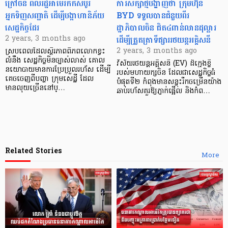
ក្រៅចិន ពលរដ្ឋអាម៉េរិកក៏សំបូរ
ការសិក្សាថ្មីបង្ហាញថា ក្រុមហ៊ុន
អ្នកទិញសញ្ជាតិ ដើម្បីបង្កាហានិភ័យ
BYD ទទួលបានជំនួយពីរ
សេដ្ឋកិច្ចដែរ
ដ្ឋាភិបាលចិន ជិត៤ពាន់លានដុល្លារ
ដើម្បីត្រួតត្រាទីផ្សាររថយន្តអគ្គិសនី
2 years, 3 months ago
2 years, 3 months ago
ស្របពេលដែលស្ថិរភាពពិភពលោកខ្វះ
លំនឹង សេដ្ឋកិច្ចមិនច្បាស់លាស់ គោល
វិស័យរថយន្តអគ្គិសនី (EV) ដ៏ក្មេងខ្ចី
នយោបាយមានការប្រែប្រួលរហ័ស ដើម្បី
របស់មហាយក្សចិន ដែលជាសេដ្ឋកិច្ចធំ
គេចចេញពីបញ្ហា ក្រុមសេដ្ឋី ដែល
បំផុតទី២ កំពុងមានសន្ទុះរីកចម្រើនយ៉ាង
មានលុយច្រើននៅប្…
ឆាប់រហ័សគួរឱ្យភ្ញាក់ផ្អើល និងកំព…
Related Stories
More