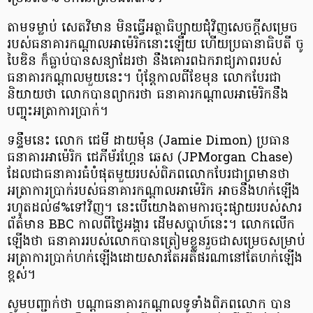
តាមទម្លាប់ សេតវិមាន មិនធ្វើអត្ថាធិប្បាយជុំវិញសេចក្ដីសម្រេច
របស់ធនាគារកណ្ដាលអាម៉េរិកនោះឡើយ ហើយប្រធានាធិបតី ចូ
បៃឌិន ក៏ធ្លាប់បានសន្យាដែរថា នឹងគោរពឯករាជ្យភាពរបស់
ធនាគារកណ្ដាលមួយនេះ។ ប៉ុន្តែកាលពីខែមុន លោកបែរជា
និយាយថា លោកបានព្យាករថា ធនាគារកណ្ដាលអាម៉េរិកនឹង
បញ្ចុះអត្រាការប្រាក់។
ទន្ទឹមនេះ លោក ជេមី ដាយម៉ុន (Jamie Dimon) ប្រធាន
ធនាគារអាម៉េរិក ជេភីម័រហ្គែន ឆេស (JPMorgan Chase)
ដែលជាធនាគារធំបំផុតមួយរបស់ពិភពលោកបែរជាព្រមានថា
អត្រាការប្រាក់របស់ធនាគារកណ្ដាលអាម៉េរិក អាចនឹងហក់ឡើង
រហូតដល់៨%ទៅវិញ។ នេះបើយោងតាមការចុះផ្សាយរបស់សារ
ព័ត៌មាន BBC កាលពីថ្ងៃអង្គារ ដើមសប្ដាហ៍នេះ។ លោកលើក
ឡើងថា ធនាគាររបស់លោកបានត្រៀមខ្លួនរួចជាសម្រេចសម្រាប់
អត្រាការប្រាក់ហក់ឡើងដោយសារតែអតិផរណានៅតែហក់ឡើង
ខ្ពស់។
សូមបញ្ជាក់ថា បណ្ដាធនាគារកណ្ដាលទូទាំងពិភពលោក បាន