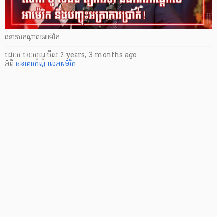
ធនាគារកណ្ដាលអាម៉េរិក
ដោយ
​ ខេមបូណូមីស
2 years, 3 months ago
អំពី
ធនាគារកណ្ដាលអាម៉េរិក