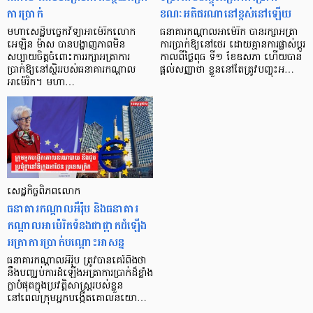
ការប្រាក់
ខណៈអតិផរណានៅខ្ពស់នៅឡើយ
មហាសេដ្ឋីបច្ចេកវិទ្យាអាម៉េរិកលោក
ធនាគារកណ្ដាលអាម៉េរិក បានរក្សាអត្រា
អេឡិន ម៉ាស បានបង្ហាញភាពមិន
ការប្រាក់ឱ្យនៅថេរ ដោយគ្មានការផ្លាស់ប្ដូរ
សប្បាយចិត្តចំពោះការរក្សាអត្រាការ
កាលពីថ្ងៃពុធ ទី១ ខែឧសភា ហើយបាន
ប្រាក់ឱ្យនៅស្ថិររបស់ធនាគារកណ្តាល
ផ្ដល់សញ្ញាថា ខ្លួននៅតែត្រូវបញ្ចុះអ…
អាម៉េរិក។ មហា…
សេដ្ឋកិច្ចពិភពលោក
ធនាគារកណ្ដាលអឺរ៉ុប និងធនាគារ
កណ្ដាលអាម៉េរិកទំនងជាផ្អាកដំឡើង
អត្រាការប្រាក់បណ្ដោះអាសន្ន
ធនាគារកណ្តាលអឺរ៉ុប ត្រូវបានគេរំពឹងថា
នឹងបញ្ឈប់ការដំឡើងអត្រាការប្រាក់ដ៏ខ្លាំង
ក្លាបំផុតក្នុងប្រវត្តិសាស្ត្ររបស់ខ្លួន
នៅពេលក្រុមអ្នកបង្កើតគោលនយោ…