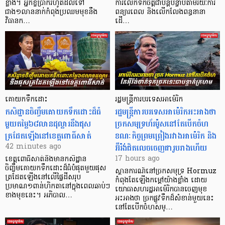
ខ្លាំង។ អ្នកខ្ចីប្រាក់​រហូតដល់​ទៅ
ការលើកទឹកចិត្តជាបន្តបន្ទាប់តាមរយៈការ
ជាង១លាននាក់កំពុងប្រឈមមុខនឹង
ពន្យារពេល និងលើកលែងពន្ធនានា
វិធានក…
ដើ…
គោយកទឹកដោះ
រដ្ឋមន្ត្រីការបរទេសអាម៉េរិក
កសិដ្ឋានចិញ្ចឹមគោយកទឹកដោះដ៏ធំ
រដ្ឋមន្ត្រីការបរទេសអាម៉េរិកអះអាងថា
មួយតម្លៃ៦៨លានដុល្លារនឹងផុស
ច្រកសមុទ្រហ័រម៉ូសនៅតែបើកចំហ
ត្រដែតឡើងនៅខេត្តពោធិ៍សាត់
ខណៈកិច្ចព្រមព្រៀងរវាងអាម៉េរិក និង
អ៊ីរ៉ង់ជិតលេចចេញជារូបរាងហើយ
42 minutes ago
17 hours ago
ខេត្តពោធិ៍សាត់នឹងមានកសិដ្ឋាន
ចិញ្ចឹមគោយកទឹកដោះដ៏ធំបំផុតមួយផុស
ស្ថានការណ៍នៅច្រកសមុទ្រ Hormuz
ត្រដែតឡើងនៅលើផ្ទៃដីសរុប
កំពុងតែឡើងកម្ដៅយ៉ាងខ្លាំង ដោយ
ប្រមាណ១ពាន់ហិកតានៅក្នុងពេលឆាប់ៗ
យោធាសហរដ្ឋអាម៉េរិកបានចេញមុខ
ខាងមុខនេះ។ អភិបាល…
អះអាងថា ច្រកផ្លូវទឹកដ៏សំខាន់មួយនេះ
នៅតែបើកចំហសម្…