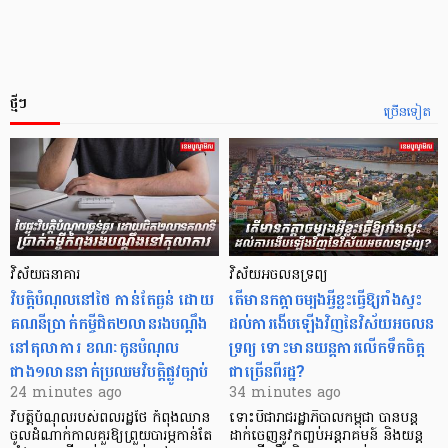
ថ្មីៗ
ច្រើនទៀត
វិស័យធនាគារ
វិស័យអចលនទ្រព្យ
វិបត្តិបំណុល​នៅថៃ កាន់តែធ្ងន់ ដោយ
តើមានកត្តាចម្បងអ្វីខ្លះធ្វើឱ្យរាំងស្ទះ
គណនីប្រាក់កម្ចីជិត២លានរងបណ្តឹង
ដល់ការងើបឡើងវិញនៃវិស័យអចលន
នៅតុលាការ ខណៈកូនបំណុល
ទ្រព្យ ទោះមានយន្តការលើកទឹកចិត្ត
ជាង១លាននាក់ប្រឈមវិបត្តិផ្លូវច្បាប់
ជាច្រើនពីរដ្ឋ?
24 minutes ago
34 minutes ago
វិបត្តិបំណុលរបស់ពលរដ្ឋថៃ កំពុងឈាន
ទោះបីជារាជរដ្ឋាភិបាលកម្ពុជា បានបន្ត
ចូលដំណាក់កាលគួរឱ្យព្រួយបារម្ភកាន់តែ
ដាក់ចេញនូវកញ្ចប់អន្តរាគមន៍ និងយន្ត