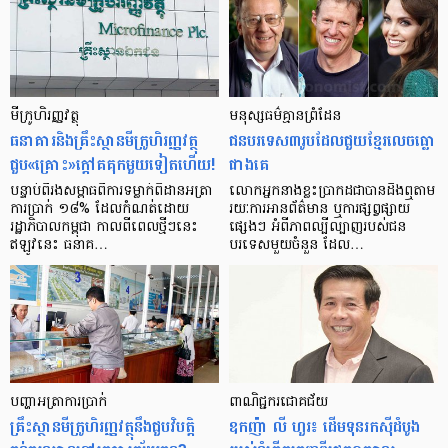
មីក្រូ​ហិរញ្ញវត្ថុ
មនុស្ស​ធម៌​គ្មាន​ព្រំដែន
ធនាគារ​និង​គ្រឹះស្ថាន​មីក្រូ​ហិរញ្ញវត្ថុ​
ជន​បរទេស​៣​រូប​ដែល​ជួយ​ខ្មែរ​លេច​ធ្លោ​
ជួប«គ្រោះ»ក្តៅ​គគុក​មួយ​ទៀត​ហើយ!
ជាង​គេ
បន្ទាប់​ពី​រង​សម្ពាធ​​ពី​ការ​ទម្លាក់​ពិដាន​អត្រា​
លោកអ្នក​នាង​ខ្លះ​ប្រាកដ​ជា​បាន​​ដឹង​ឮ​តាម​
ការ​ប្រាក់ ១៨​% ដែល​កំណត់​ដោយ​
រយៈ​ការ​អាន​ព័ត៌មាន ឬ​ការ​ផ្សព្វផ្សាយ​
រដ្ឋាភិបាល​កម្ពុជា កាល​ពី​ពេល​ថ្មីៗ​នេះ
ផ្សេងៗ អំពី​ភាព​ល្បីល្បាញ​របស់​ជន​
ឥឡូវ​នេះ ធនាគ…
បរទេស​មួយ​ចំនួន ដែល…
បញ្ហា​អត្រា​ការប្រាក់
ពាណិជ្ជករជោគជ័យ
គ្រឹះស្ថាន​មីក្រូ​ហិរញ្ញវត្ថុ​នឹង​ជួប​វិបត្តិ​
ឧកញ៉ា លី ហួរ៖ ដើមទុនរកស៊ីដំបូង