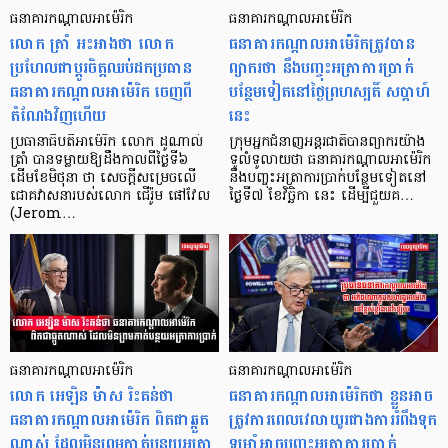
ធនាគារកណ្ដាលអាម៉េរិក
ធនាគារកណ្ដាលអាម៉េរិក
លោក ត្រាំ អះអាងថា លោក
ធនាគារកណ្ដាលអាម៉េរិកត្រូវបាន
ប្រហែលជាប្ដូរចិត្តឈប់ដកប្រធាន
ព្យាករថា នឹងបញ្ចុះអត្រាការប្រាក់
ធនាគារកណ្ដាលអាម៉េរិក ចេញពី
បន្ថែមទៀតនៅថ្ងៃព្រហស្បតិ៍ សប្តាហ៍
តំណែងវិញហើយ
នេះ
ប្រធានាធិបតីអាម៉េរិក លោក ដូណាល់
ក្រុមអ្នកជំនាញអន្តរជាតិបានព្យាករយ៉ាង
ត្រាំ បានទម្លាយឱ្យដឹងកាលពីថ្ងៃទី៦
ទូលំទូលាយថា ធនាគារកណ្តាលអាម៉េរិក
ដើមខែមិថុនា ថា សេចក្ដីសម្រេចលើ
នឹងបញ្ចុះអត្រាការប្រាក់បន្ថែមទៀតនៅ
ជោគវាសនារបស់លោក ជើរ៉ូម ផៅវែល
ថ្ងៃទី៧ ខែវិច្ឆិកា នេះ ដើម្បីជួយគ…
(Jerom…
ធនាគារកណ្ដាលអាម៉េរិក
ធនាគារកណ្ដាលអាម៉េរិក
លោក អេឡិន ម៉ាស រិះគន់ថា
ធនាគារកណ្ដាលអាម៉េរិកថា ខ្លួនអាច
ធនាគារកណ្ដាលអាម៉េរិក ពិតជាឆ្កួត
ត្រូវការពេលវេលាយូរជាងការរំពឹងទុក
ណាស់ ដែលមិនព្រមកាត់បន្ថយអត្រា
ទម្រាំអាចបញ្ចុះអត្រាការប្រាក់