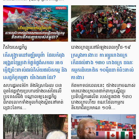
វិស័យសេដ្ឋកិច្ច
រោងចក្រព្យួរ​នៅអំឡុងពេល​កូវីដ-១៩
តើសង្គ្រាមនៅមជ្ឈិមបូព៌ា ដែលកំពុង
ក្រសួងការងារ៖ ការព្យួររោងចក្រ
អង្រួនខ្សែច្រវាក់ផ្គត់ផ្គង់សកល អាច
កើនដល់ជាង ១៣០ រោងចក្រ ខណៈ
ធ្វើឱ្យប៉ះពាល់ដល់វិស័យផលិតកម្ម និង
កម្មករនិយោជិត ១០ម៉ឺននាក់ប៉ះពាល់
សេដ្ឋកិច្ចកម្ពុជា យ៉ាងណាដែរ?
ការងារ
សហរដ្ឋអាម៉េរិក និងអ៊ីស្រាអែល បាន
គិតមកទល់ពេលនេះ យ៉ាងហោចណាស់
ពួតដៃគ្នាវាយប្រហារយ៉ាងចាស់ដៃលើ
មានរោងចក្របានដាក់ពាក្យស្នើព្យួរ
ប្រទេសអ៊ីរ៉ង់ បណ្តាលឲ្យសេដ្ឋកិច្ច
ប្រតិបត្តិការផលិត របស់ខ្លួនជាង ១៣០
ពិភពលោកទាំងមូលកំពុងស្ថិតនៅមាត់
រោងចក្រហើយ ខណៈដែលកម្មករ
ជ្រោះនៃការ…
និយោជិតប្រមាណ ១០ម៉…