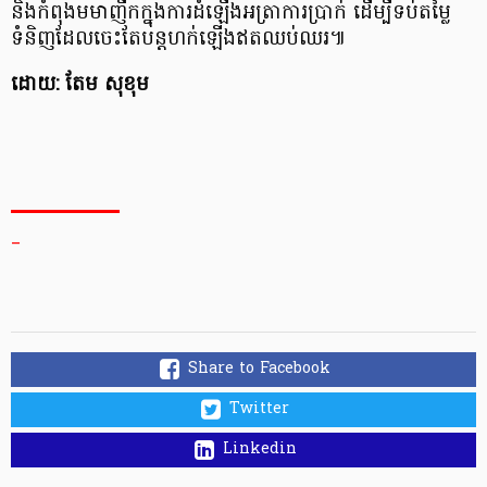
និងកំពុងមមាញឹកក្នុងការដំឡើងអត្រាការប្រាក់ ដើម្បីទប់តម្លៃ
ទំនិញដែលចេះតែបន្តហក់ឡើងឥតឈប់ឈរ៕
ដោយ: តែម សុខុម
_
Share to Facebook
Twitter
Linkedin