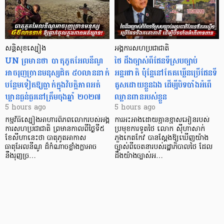
សន្តិសុខស្បៀង
អង្គការសហប្រជាជាតិ
UN ព្រមានថា បាតុភូតអែលនីណូ
ថៃ ដឹងច្បាស់ពីផែនទីស្របច្បាប់
អាចរុញច្រានមនុស្សជិត ៥០លាននាក់
អន្តរជាតិ ប៉ុន្តែនៅតែគឃ្លើនប្រើផែនទី
បន្ថែមទៀតឱ្យធ្លាក់ក្នុងវិបត្តិ​ភាពអត់
គូសដោយខ្លួនឯង ដើម្បីបិទបាំងអំពើ
ឃ្លានធ្ងន់ធ្ងរនៅត្រឹមចុងឆ្នាំ ២០២៧
ឈ្លានពានរបស់ខ្លួន
5 hours ago
5 hours ago
កម្មវិធីស្បៀងអាហារពិភពលោករបស់អង្គ
ការអះអាងដោយគ្មានខ្មាសអៀនរបស់
ការសហប្រជាជាតិ ព្រមាន​កាលពីថ្ងៃទី៥
ប្រមុខការទូតថៃ លោក ស៊ីហាសាក់
ខែសីហានេះថា បាតុភូតអាកាស
ភួងកេតកែវ បានស្តែងឱ្យឃើញយ៉ាង
ធាតុអែលនីណូ ដ៏កំណាចខ្លាំងក្លាអាច
ច្បាស់ពីចេតនារបស់រដ្ឋាភិបាលថៃ ដែល
នឹងរុញច្រ…
ដឹងយ៉ាងច្បាស់អ…