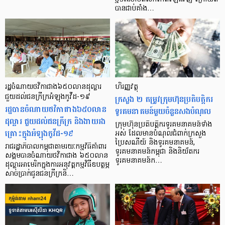
បានជាប់គាំង…
រដ្ឋចំណាយថវិកាជាង៦៥០លានដុល្លារ
ហិរញ្ញវត្ថុ
ជួយដល់ជនក្រីក្រអំឡុងកូវីដ-១៩
ក្រសួង ២ តម្រូវក្រុមហ៊ុនប្រតិបត្តិករ
រដ្ឋបានចំណាយថវិកាជាង៦៥០លាន
ទូរគមនាគមន៍មួយចំនួនសងបំណុល
ដុល្លារ ជួយដល់ជនក្រីក្រ និងងាយរង
ក្រុមហ៊ុនប្រតិបត្តិករទូរគមនាគមន៍ទាំង
គ្រោះក្នុងអំឡុងកូវីដ-១៩
អស់ ដែលមានបំណុលជំពាក់ក្រសួង
ប្រៃសណីយ៍ និងទូរគមនាគមន៍,
រាជរដ្ឋាភិបាលកម្ពុជាតាមរយៈកម្មវិធីគាំពារ
ទូរគមនាគមន៍កម្ពុជា និងនិយ័តករ
សង្គមបានចំណាយថវិកាជាង ៦៥០លាន
ទូរគមនាគមន៍ក…
ដុល្លារអាមេរិកក្នុងការអនុវត្តកម្មវិធីឧបត្ថម្ភ
សាច់ប្រាក់ជូនជនក្រីក្រនិ…