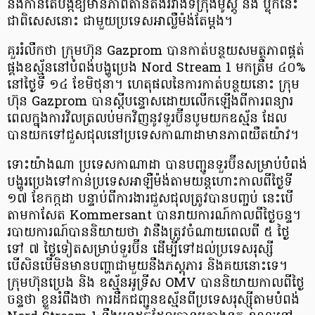
នឹងកាន់តែបង្កឱ្យមានភាពតានតឹងរវាងទីក្រុងម៉ូស្គូ និង ប្លុកនេះ
ជាពិសេសនោះ ជាមួយប្រទេសអាល្លឺម៉ង់តែម្តង។
គួររំលឹកថា ក្រុមហ៊ុន Gazprom បានកាត់បន្ថយសមត្ថភាពផ្គត់
ផ្គងឧស្ម័ននៅបំពង់បង្ហូប្រេង Nord Stream 1 មកត្រឹម ៤០%
នៅថ្ងៃទី ១៤ ខែមិថុនា។ ហេតុផលនៃការកាត់បន្ថយនោះ ក្រុម
ហ៊ុន Gazprom បានស្តីបន្ទោសដោយលើកឡើងពីការពន្យារ
ពេលក្នុងការវិលត្រលប់មកវិញនូវទួរប៊ីនបូមយកឧស្ម័ន ដែល
បានយកទៅជួសជុលនៅប្រទេសកាណាដាមានភាពយឺតយ៉ាវ។
ទោះយ៉ាងណា ប្រទេសកាណាដា បានបញ្ជូនទួរប៊ីនសម្រាប់បំពង់
បង្ហូរប្រេងទៅកាន់ប្រទេសអាឡឺម៉ង់តាមយន្តហោះកាលពីថ្ងៃទី
១៧ ខែកក្កដា បន្ទាប់ពីការងារជួសជុលត្រូវបានបញ្ចប់ នេះបើ
តាមកាសែត Kommersant បានរាយការណ៍កាលពីថ្ងៃចន្ទ។
របាយការណ៍បាននិយាយថា វានឹងត្រូវចំណាយពេលពី ៥ ថ្ងៃ
ទៅ ៧ ថ្ងៃទៀតសម្រាប់ទួរប៊ីន ដើម្បីទៅដល់ប្រទេសរុស្សី
បើសិនបើមិនមានបញ្ហាជាមួយនឹងភស្តុភារ និងគយនោះទេ។
ក្រុមហ៊ុនប្រេង និង ឧស្ម័នអូទ្រីស OMV បាននិយាយកាលពីថ្ងៃ
ចន្ទថា ខ្លួនរំពឹងថា ការដឹកជញ្ជូនឧស្ម័នពីប្រទេសរុស្ស៊ីតាមបំពង់