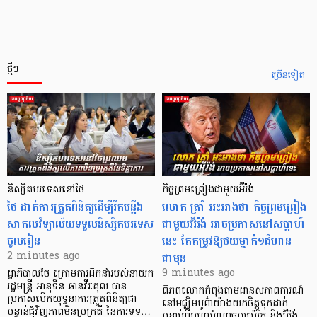
ថ្មីៗ
ច្រើនទៀត
និស្សិតបរទេសនៅថៃ
កិច្ចព្រមព្រៀងជាមួយអ៊ីរ៉ង់
ថៃ ដាក់ការត្រួតពិនិត្យ​ដើម្បីរឹតបន្ដឹង
លោក ត្រាំ អះអាងថា កិច្ចព្រមព្រៀង
សាកលវិទ្យាល័យទទួលនិស្សិតបរទេស
ជាមួយអ៊ីរ៉ង់ អាចប្រកាសនៅសប្តាហ៍
ចូលរៀន
នេះ តែតម្រូវឱ្យថយម្នាក់១ជំហាន
ជាមុន
2 minutes ago
9 minutes ago
ដ្ឋាភិបាលថៃ ក្រោមការដឹកនាំរបស់នាយក
រដ្ឋមន្ត្រី អានុទីន ឆានវីរៈគុល បាន
ពិភពលោកកំពុងតាមដានសភាពការណ៍
ប្រកាសបើកយុទ្ធនាការត្រួតពិនិត្យជា
នៅមជ្ឈិមបូព៌ាយ៉ាងយកចិត្តទុកដាក់
បន្ទាន់ជុំវិញភាពមិនប្រក្រតី នៃការទទ…
បន្ទាប់ពីមហាអំណាចអាម៉េរិក និងអ៊ីរ៉ង់