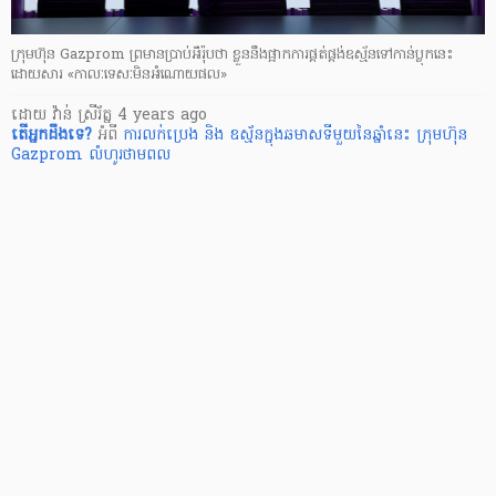
ក្រុមហ៊ុន Gazprom ព្រមានប្រាប់អឺរ៉ុបថា ខ្លួននឹងផ្អាកការផ្គត់ផ្គង់ឧស្ម័នទៅកាន់ប្លុកនេះ
ដោយសារ «កាលៈទេសៈមិនអំណោយផល»
ដោយ
វ៉ាន់ ស្រីរ័ត្ន
4 years ago
តើ​អ្នក​ដឹងទេ?
អំពី
ការលក់ប្រេង និង ឧស្ម័នក្នុងឆមាសទីមួយនៃឆ្នាំនេះ
ក្រុមហ៊ុន
Gazprom លំហូរថាមពល