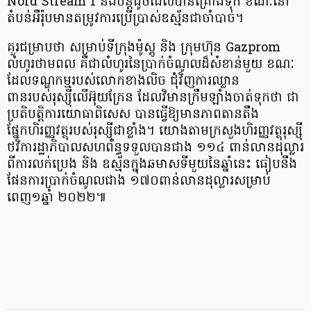
Nord Stream 1 នឹងបន្តដូចដែលបានគ្រោងទុក ខណៈនៅ
តំបន់អឺរ៉ុបមានតម្រូវការប្រើប្រាស់ឧស្ម័នជាចាំបាច់។
គួរជម្រាបថា សម្រាប់ទីក្រុងម៉ូស្គូ និង ក្រុមហ៊ុន Gazprom
លំហូរថាមពល គឺជាលំហូរនៃប្រាក់ចំណូលដ៏សំខាន់មួយ ខណៈ
ដែលទណ្ឌកម្មរបស់លោកខាងលិច ជុំវិញការឈ្លាន
ពានរបស់រុស្ស៊ីលើអ៊ុយក្រែន ដែលវិមានក្រឹមឡាំងចាត់ទុកថា ជា
ប្រតិបត្តិការយោធាពិសេស បានធ្វើឱ្យមានភាពតានតឹង
ផ្នែកហិរញ្ញវត្ថុរបស់រុស្ស៊ីជាខ្លាំង។ យោងតាមក្រសួងហិរញ្ញវត្ថុរុស្ស៊ី
ថវិការដ្ឋាភិបាលសហព័ន្ធទទួលបានជាង ១១៤ ពាន់លានដុល្លារ
ពីការលក់ប្រេង និង ឧស្ម័នក្នុងឆមាសទីមួយនៃឆ្នាំនេះ ធៀបនឹង
ផែនការប្រាក់ចំណូលជាង ១៧០ពាន់លានដុល្លារសម្រាប់
ពេញ១ឆ្នាំ ២០២២៕