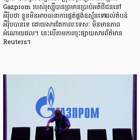
Gazprom របស់រុស្ស៊ីបានព្រមានប្រាប់អតិថិជននៅ
អឺរ៉ុបថា ខ្លួនមិនអាចធានាការផ្គត់ផ្គង់ឧស្ម័នទៅដល់តំបន់
អឺរ៉ុបបានទេ ដោយសារតែកាលៈទេសៈ មិនមានភាព
អំណោយផល។ នេះបើតាមការចុះផ្សាយសារព័ត៌មាន
Reuters។