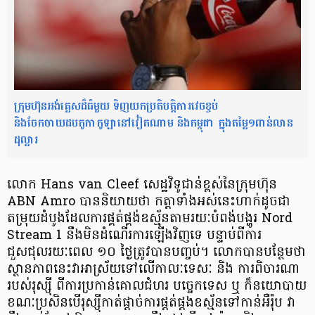
ក្រុមហ៊ុនអង់គ្លេសដ៏ធំមួយ ទិញយកប្រតិបត្តិការវេចខ្ចប់
និងចែកចាយដបកូកាកូឡានៅវៀតណាម និងកម្ពុជា ក្នុងតម្លៃ១ពាន់លាន
ដុល្លារ
លោក Hans van Cleef សេដ្ឋវិទូជាន់ខ្ពស់នៃក្រុមហ៊ុន
ABN Amro បាននិយាយថា កត្តាទាំងអស់នេះហាក់ដូចជា
តម្រុយដំបូងដែលការផ្គត់ផ្គង់ឧស្ម័នតាមរយៈបំពង់បង្ហូរ Nord
Stream 1 នឹងមិនដំណើរការឡើងវិញទេ បន្ទាប់ពីការ
ជួសជុលរយៈពេល ១០ ថ្ងៃត្រូវបានបញ្ចប់។ លោកបានបន្ថែមថា
ស្ថានភាពនេះវាអាស្រ័យទៅលើកាលៈទេសៈ និង ការពិចារណា
របស់រុស្ស៊ី ពីការប្រកាន់គោលជំហរ បច្ចេកទេស ឬ ក៏នយោបាយ
ខណៈប្រសិនបើរុស្ស៊ីកាត់ផ្តាច់ការផ្គត់ផ្គងឧស្ម័នទៅកាន់អឺរ៉ុប វា