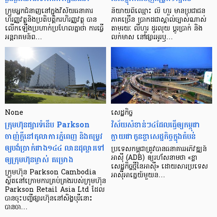
ក្រុម​អ្នក​ជំនាញ​នៅ​ក្នុង​វិស័យ​ធនាគារ
និយាយ​ពី​ឈ្មោះ លី ហួរ មាន​ប្រជាជន​
ហិរញ្ញវត្ថុ​និង​ប្រតិបត្តិករ​ហិរញ្ញ​វត្ថុ បាន​​
ភាគ​ច្រើន ប្រាកដ​ជា​ស្គាល់​ច្បាស់​ណាស់
លើក​ឡើង​ប្រហាក់​ប្រហែល​គ្នា​ថា ការ​ធ្វើ​
តាមរយៈ លីហួរ ដូរ​លុយ ប្តូរ​បា្រក់ និង​
អន្តរាគមន៍​ព…
លក់​មាស នៅ​ផ្សារ​អូរ​ឫ…
None
សេដ្ឋកិច្ច​
ក្រុមហ៊ុនផ្សារទំនើប Parkson
វិស័យ​សំខាន់ៗ​៤​ដែល​ធ្វើ​ឲ្យ​កម្ពុជា​
ចាញ់ក្ដីនៅតុលាការភ្នំពេញ និងតម្រូវ
ក្លាយ​ជា​កូន​ខ្លា​សេដ្ឋកិច្ច​ក្នុង​តំបន់
ឲ្យបង់ប្រាក់ជាង១៤៤ លានដុល្លារទៅ
ប្រទេស​កម្ពុជា​ត្រូវ​បាន​ធនាគារ​អភិវឌ្ឍន៍​
ឲ្យក្រុមហ៊ុនម្ចាស់ គម្រោង
អាស៊ី (ADB) ឲ្យ​រហ័ស​នាមថា «ខ្លា​
សេដ្ឋកិច្ច​ថ្មី​នៃ​អាស៊ី» ដោយសារ​ប្រទេស​
ក្រុមហ៊ុន Parkson Cambodia
អាស៊ី​អាគ្នេយ៍​មួយ​ន…
ស្ថិតនៅក្រោមការគ្រប់គ្រងរបស់ក្រុមហ៊ុន
Parkson Retail Asia Ltd ដែល
បានចុះបញ្ចីផ្សារហ៊ុននៅសិង្ហបុរីនោះ
បានចា…