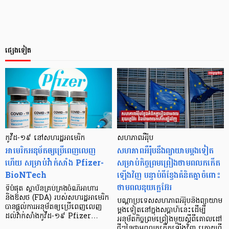
ផ្សេងទៀត
កូវីដ-១៩ នៅសហរដ្ឋ​អាមេរិក
សហភាពអឺរ៉ុប
អាមេរិក​​អនុម័ត​ឲ្យ​ប្រើ​​ពេញលេញ​
សហភាពអឺរ៉ុបនឹងព្យាយាមម្តងទៀត
ហើយ សម្រាប់​វ៉ាក់សាំង Pfizer-
សម្រាប់កិច្ចព្រមព្រៀងថាមពលកកើត
BioNTech
ឡើងវិញ បន្ទាប់ពីខ្វែងគំនិតគ្នាចំពោះ
ថាមពលនុយក្លេអ៊ែរ
ទីបំផុត ស្ថាប័ន​​គ្រប់គ្រងចំណីអាហារ
និងឱសថ (FDA) របស់​សហរដ្ឋអាមេរិក​
បណ្តាប្រទេសសហភាពអឺរ៉ុបនឹងព្យាយាម
បាន​ផ្ដល់​ការអនុម័ត​ឲ្យប្រើ​ពេញលេញ
ម្តងទៀតនៅក្នុងសប្តាហ៍នេះដើម្បី
ដល់​វ៉ាក់សាំងកូវីដ-១៩ Pfizer…
អនុម័តកិច្ចព្រមព្រៀងមួយស្តីពីគោលដៅ
ថ្មីៗនៃថាមពលកកើតឡើងវិញ ក្រោយពី