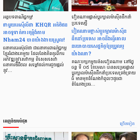
អត្ថបទពាណិជ្ជកម្ម!
វៀតណាមផ្លាស់ប្ដូរក្បាលម៉ាស៊ីនដឹកនាំ
ជាមួយអេស៊ីលីដា KHQR អតិថិជន
ប្រទេសថ្មី
វៀតណាមផ្លាស់ប្ដូរក្បាលម៉ាស៊ីន
អាចទូទាត់ការកុម្ម៉ង់តាម
ដឹកនាំប្រទេស អាចនឹងធ្វើគោល
Nham24 បានយ៉ាងងាយស្រួល!
នយោបាយសេដ្ឋកិច្ចប្រែប្រួលឬ
ធនាគារអេស៊ីលីដា ជាធនាគារពាណិជ្ជកម្ម
យ៉ាងណា?
ខ្មែរធំជាងគេមួយ ដែលតែងគិតគូរពីការ
អភិវឌ្ឍនូវសេវាកម្ម ពិសេសសេវា
គណៈបក្សកម្មុយនីសវៀតណាម នៅថ្ងៃ
ធនាគារឌីជីថល សម្ដៅដល់ការជួយផ្ដល់
ចន្ទ ទី ០៥ ខែមេសា បានសម្រេចផ្លាស់
នូវ…
ប្ដូរក្បាលម៉ាស៊ីនដឹកនាំប្រទេសទ្រង់ទ្រាយ
ធំ មានមុខតំណែងកំពូលៗដូចជា
តំណែងប្រធ…
ពេញនិយមបំផុត
ច្រើនទៀត