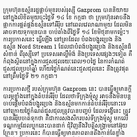
ក្រុមហ៊ុនឧស្ម័នរដ្ឋផ្ដាច់មុខរបស់រុស្ស៊ី Gazprom បាននិយាយ
នៅក្នុងលិខិតមួយចុះថ្ងៃទី ១៤ ខែ កក្កដា ថា ក្រុមហ៊ុនអាចនឹង
ផ្អាកការផ្គត់ផ្គង់ឧស្ម័នទៅអឺរ៉ុប នៅពេលវេលាណាមួយ ដែលមិន
អាចទាយទុកមុនបាន ចាប់តាំងពីថ្ងៃទី ១៤ ខែមិថុនាមកម្ល៉េះ។
ការប្រកាសនេះ ធ្វើឡើង នៅគ្រាដែល បំពងបង្ហូរប្រេង និង
ឧស្ម័ន Nord Stream 1 ដែលជាបំពង់បង្ហូរប្រេង និងឧស្ម័នដ៏
សំខាន់ ពីរុស្ស៊ីទៅ ប្រទេសអាល្លឺម៉ង់ និងប្រទេសផ្សេងៗទៀត គឺ
កំពុងស្ថិតនៅក្នុងការជួសជុលរយៈពេល១០ថ្ងៃ នៃការកំណត់
ជួសជុលប្រចាំឆ្នាំ ហើយថ្ងៃកំណត់នេះជួសជុលនេះ នឹងត្រូវផុត
នៅត្រឹមថ្ងៃទី ២១ កក្កដា។
ការប្រកាសថ្មី របស់ក្រុមហ៊ុន Gazprom នេះ បានធ្វើឲ្យមានក្ដី
បារម្ភខ្លាំងនៅក្នុងតំបន់អឺរ៉ុប ដែលថាទីក្រុងម៉ូស្គូ អាចនឹងមិនបន្ដ
ចាប់ផ្ដើមបំពង់បង្ហូរប្រេង និងឧស្ម័នមកកាន់តំបន់អឺរ៉ុបនោះទេ
នៅក្រោយថ្ងៃកំណត់ជួសជុលត្រូវបានបញ្ចប់ ដែលទង្វើនេះ ត្រូវ
បានអឺរ៉ុបចាត់ទុកថា គឺជាការសងសឹករបស់ទីក្រុងម៉ូស្គូ មកលើ
ទណ្ឌកម្មដែលប្លុកនេះបានដាក់ ជុំវិញនឹងវិបត្តិសង្គ្រាមនៅអ៊ុយ
ក្រែន។ ប្រការនេះ ក៏បានធ្វើឲ្យមានភាពតានតឹងកាន់តែខ្លាំង