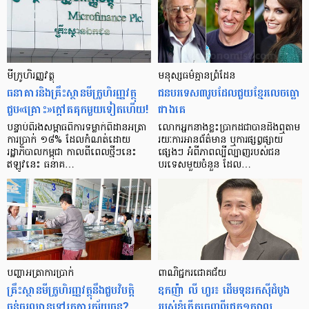
មីក្រូ​ហិរញ្ញវត្ថុ
មនុស្ស​ធម៌​គ្មាន​ព្រំដែន
ធនាគារ​និង​គ្រឹះស្ថាន​មីក្រូ​ហិរញ្ញវត្ថុ​
ជន​បរទេស​៣​រូប​ដែល​ជួយ​ខ្មែរ​លេច​ធ្លោ​
ជួប«គ្រោះ»ក្តៅ​គគុក​មួយ​ទៀត​ហើយ!
ជាង​គេ
បន្ទាប់​ពី​រង​សម្ពាធ​​ពី​ការ​ទម្លាក់​ពិដាន​អត្រា​
លោកអ្នក​នាង​ខ្លះ​ប្រាកដ​ជា​បាន​​ដឹង​ឮ​តាម​
ការ​ប្រាក់ ១៨​% ដែល​កំណត់​ដោយ​
រយៈ​ការ​អាន​ព័ត៌មាន ឬ​ការ​ផ្សព្វផ្សាយ​
រដ្ឋាភិបាល​កម្ពុជា កាល​ពី​ពេល​ថ្មីៗ​នេះ
ផ្សេងៗ អំពី​ភាព​ល្បីល្បាញ​របស់​ជន​
ឥឡូវ​នេះ ធនាគ…
បរទេស​មួយ​ចំនួន ដែល…
បញ្ហា​អត្រា​ការប្រាក់
ពាណិជ្ជករជោគជ័យ
គ្រឹះស្ថាន​មីក្រូ​ហិរញ្ញវត្ថុ​នឹង​ជួប​វិបត្តិ​
ឧកញ៉ា លី ហួរ៖ ដើមទុនរកស៊ីដំបូង
ធ្ងន់ធ្ងរ​ឈាន​ទៅ​រក​ការ​ក្ស័យធន?
របស់ខ្ញុំកើតចេញពីជ្រូក១ក្បាល