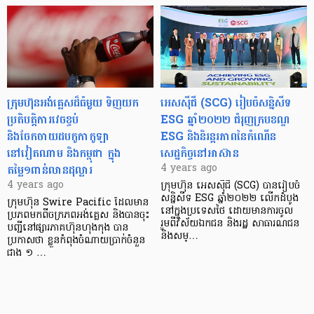
ក្រុមហ៊ុនអង់គ្លេសដ៏ធំមួយ ទិញយក
អេសស៊ីជី (SCG) រៀបចំសន្និសីទ
ប្រតិបត្តិការវេចខ្ចប់
ESG ឆ្នាំ២០២២ ជំរុញក្របខណ្ឌ
និងចែកចាយដបកូកាកូឡា
ESG និងនិរន្តរភាពនៃកំណើន
នៅវៀតណាម និងកម្ពុជា ក្នុង
សេដ្ឋកិច្ចនៅអាស៊ាន
តម្លៃ១ពាន់លានដុល្លារ
4 years ago
4 years ago
ក្រុមហ៊ុន អេសស៊ីជី (SCG) បានរៀបចំ
សន្និសីទ ESG ឆ្នាំ២០២២ លើកដំបូង
ក្រុមហ៊ុន Swire Pacific ដែលមាន
នៅក្នុងប្រទេសថៃ ដោយមានការចូល
ប្រភពមកពីចក្រភពអង់គ្លេស និងបានចុះ
រួមពីវិស័យឯកជន និងរដ្ឋ សាធារណជន
បញ្ជីនៅផ្សារភាគហ៊ុនហុងកុង បាន
និងសម្…
ប្រកាសថា ខ្លួនកំពុងចំណាយប្រាក់ចំនួន
ជាង ១ …