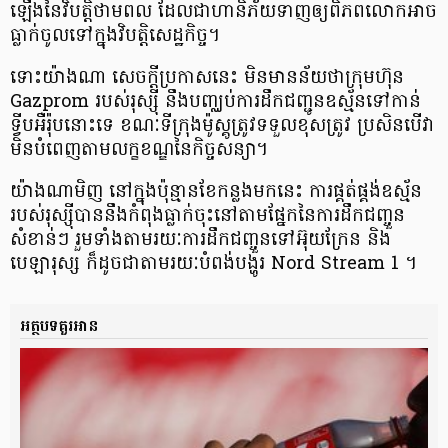
ឡើងនៃវិបត្តិថាមពល ដែលជាហានិភ័យទាញឲ្យពិភពលោកអាច
ធ្លាក់ចូលទៅក្នុងវិបត្តិសេដ្ឋកិច្ច។
ទោះយ៉ាងណា សេចក្តីប្រកាសនេះ មិនមានន័យថាក្រុមហ៊ុន
Gazprom របស់រុស្ស៊ី នឹងបញ្ឈប់ការដឹកជញ្ជូនឧស្ម័នទៅកាន់
ទ្វីបអឺរ៉ុបនោះទេ ខណៈទីក្រុងម៉ូស្គូត្រូវទទួលខុសត្រូវ ប្រសិនបើវា
មិនបំពេញតាមលក្ខខណ្ឌនៃកិច្ចសន្យា។
យ៉ាងណាមិញ នៅក្នុងប៉ុន្មានខែកន្លងមកនេះ ការផ្គត់ផ្គង់ឧស្ម័ន
របស់រុស្ស៊ីបាននឹងកំពុងធ្លាក់ចុះនៅតាមផ្នែកនៃការដឹកជញ្ចួន
សំខាន់ៗ រួមទាំងតាមរយៈការដឹកជញ្ចួនទៅអ៊ុយក្រែន និង
បេឡារុស្ស ក៏ដូចជាតាមរយៈបំពង់បង្ហូរ Nord Stream 1 ។
អត្ថបទគួរអាន