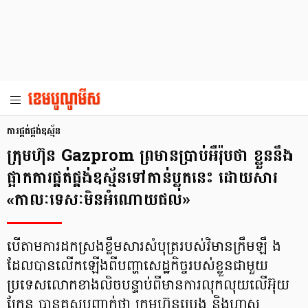
ការផ្គត់ផ្គង់ឧស្ម័ន
ក្រុមហ៊ុន Gazprom ព្រមានប្រាប់អឺរ៉ុបថា ខ្លួននឹង
ផ្អាកការផ្គត់ផ្គង់ឧស្ម័នទៅកាន់ប្លុកនេះ ដោយសារ
«កាលៈទេសៈមិនអំណោយផល»
បើតាមការដកស្រងខ្លឹមសារសំបុត្ររបស់វិមានក្រឹមឡឹ ង
ដែលបានលើកឡើងពីបញ្ហាសេដ្ឋកិច្ចរបស់ខ្លួនជាមួយ
ប្រទេសលោកខាងលិចបន្ទាប់ពីមានការលុកលុយលើអ៊ុយ
ក្រែន បានគូសបញ្ចាក់ថា ក្រុមហ៊ុនប្រេង និងហ្កាស