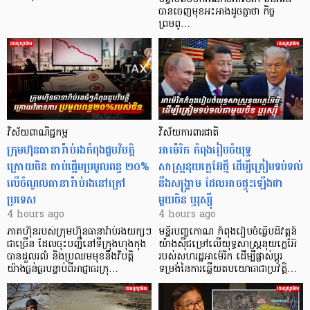
បានចេញមុខអះអាងដូចគ្នាថា កិច្ច
ព្រមព្…
វិស័យពាណិជ្ជកម្ម
វិស័យការពារជាតិ
ក្រុមហ៊ុនធានារ៉ាប់រងកំពុងជួបវិបត្តិ
អាម៉េរិក កំពុងរៀបចំយុទ្ធ
ក្រោយចិន ចាប់ផ្តើមប្រមូលពន្ធ ២០%
សាស្ត្រនុយក្លេអ៊ែថ្មី ដើម្បីត្រៀមទប់ទល់
លើចំណូលធានារ៉ាប់រងនៅក្រៅ
នឹងសង្គ្រាម ដែលអាចផ្ទុះឡើងជា
ប្រទេស
មួយចិន ឬរុស្ស៊ី
4 hours ago
4 hours ago
ភាគហ៊ុនរបស់ក្រុមហ៊ុនធានារ៉ាប់រងយក្សៗ
មន្ទីរបញ្ចកោណ កំពុងរៀបចំធ្វើបដិវត្តន៍
ជាច្រើន ដែលចុះបញ្ជីនៅទីក្រុងហុងកុង
យ៉ាងស៊ីជម្រៅលើយុទ្ធសាស្ត្រនុយក្លេអ៊ែ
បានដួលរលំ និងប្រឈមមុខនឹងវិបត្តិ
របស់សហរដ្ឋអាម៉េរិក ដើម្បីផ្លាស់ប្តូរ
យ៉ាងធ្ងន់ធ្ងរបន្ទាប់ពីអាជ្ញាធរក្រុ…
ទម្រង់នៃការឆ្លើយតបយោធាជាប្រវត្តិ…