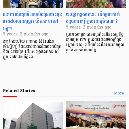
ធនាគារ​ធំ​បំផុត​ទី៣​របស់​ជប៉ុនបោះ​ទុន​
២០​ឆ្នាំ​កន្លង​មក​នេះ តើ​កម្ពុជា​កាត់​
ជាង៥០លាន​ដុល្លារ​ បើក​សាខា​នៅ​
បន្ថយ​ភាព​ក្រីក្រ​បាន​កម្រិត​ណា?
កម្ពុជា
9 years, 2 months ago
9 years, 2 months ago
ប្រទេស​កម្ពុជា​បាន​រក្សា​កំណើន​សេដ្ឋកិច្ច​
ជាមធ្យម ៧% ក្នុង​រយៈ​ពេល​២០​ឆ្នាំ​ចុង​
ជា​ផ្លូវការហើយ​ ធនាគារ Mizuho
ក្រោយ​នេះ ហើយ​កំណើន​នេះ​បាន​ចូល
(មីហ្ស៊ូហូ) ដែល​ជា​ធនាគារ​ធំ​ជាង​គេ​បំផុត​
រួម​ចំណែក​ដ៏​សំខាន់​ក្ន…
ទី៣ នៅ​ជប៉ុន បើក​សម្ពោធ​សាខារបស់​
ខ្លួន នៅ​រាជ​ធានី​ភ្នំពេ…
Related Stories
More