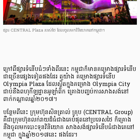
ផ្សារ CENTRAL Plaza របស់​ថៃ ដែល​ចូល​មក​វិនិយោគ​នៅ​កម្ពុជា។
ក្រៅពី​ផ្សារ​ទំនើប​ធំៗ​ទាំង​ពីរ​នេះ កម្ពុជា​ក៏​មាន​គម្រោង​ផ្សារ​ទំនើប​
ជា​ច្រើន​ផ្សេង​ទៀត​ផង​ដែរ តួយ៉ាង គម្រោង​ផ្សារ​ទំនើប
Olympia Plaza ដែល​ស្ថិត​ក្នុង​គម្រោង Olympia City
ជាប់​នឹង​ពហុ​កីឡដ្ឋាន​អូឡាំពិក គ្រោង​បញ្ចប់​ការ​សាងសង់​នៅ​
ពាក់​កណ្តាល​ឆ្នាំ​២០១៧។
បន្ថែម​ពី​នេះ ក្រុមហ៊ុន​សិនត្រាល់ គ្រុប (CENTRAL Group)
គឺ​ជា​ក្រុមហ៊ុន​លក់​រាយ​ដ៏​ធំ​ជាង​គេ​បំផុត​នៅ​ប្រទេស​ថៃ ក៏​គ្រោង​
នឹង​ចូល​មក​បោះទុន​វិនិយោគ សាងសង់​ផ្សារ​ទំនើប​​ធំជាង​គេ​នៅ​
កម្ពុជា ក្នុង​ឆ្នាំ​២០១៧​នេះ ផង​ដែរ។