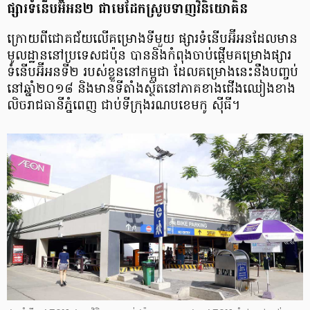
ផ្សារ​ទំនើប​អ៊ីអន​២ ជា​មេដែក​ស្រូប​ទាញ​វិនិយោគិន
ក្រោយ​ពី​ជោគជ័យ​លើ​គម្រោង​ទី​មួយ ផ្សារ​ទំនើប​អ៊ីអន​ដែល​មាន​
មូលដ្ឋាន​នៅ​ប្រទេស​ជប៉ុន បាន​និង​កំពុង​ចាប់​ផ្ដើម​គម្រោង​ផ្សារ​
ទំនើប​អ៊ីអន​ទី២ របស់​ខ្លួន​នៅ​កម្ពុជា ដែល​គម្រោង​នេះ​នឹង​បញ្ចប់​
នៅ​ឆ្នាំ​២០១៨ និង​មាន​ទីតាំង​ស្ថិត​នៅ​ភាគ​ខាង​ជើង​ឈៀង​ខាង​
លិច​រាជ​ធានី​ភ្នំពេញ ជាប់​ទីក្រុង​រណប​ខេមកូ ស៊ីធី។