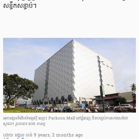
សន្ធឹក​សន្ធាប់។
អគារ​ផ្សារទំនើប​ម៉ាឡេស៊ី ឈ្មោះ Parkson Mall នៅ​ភ្នំពេញ ជិត​បញ្ចប់​ការសាងសង់​ជា
ស្ថាពរ។ រូបភាព៖ ហេង ភារម្យ
ដោយ
មង្គល ចាន់
9 years, 2 months ago