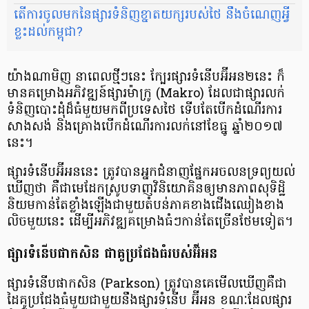
តើ​ការចូលមក​នៃ​ផ្សារ​ទំនិញ​ខ្នាត​យក្ស​របស់​​ថៃ នឹង​ចំណេញ​អ្វី​
ខ្លះ​ដល់​កម្ពុជា?
យ៉ាង​ណា​មិញ នា​ពេល​ថ្មីៗ​នេះ ក្បែរ​ផ្សារ​ទំនើប​អ៊ីអន​២​នេះ ក៏​​
មាន​គម្រោង​អភិវឌ្ឍន៍​ផ្សារ​ម៉ាក្រូ (Makro) ដែលជាផ្សារ​លក់​
ទំនិញ​បោះដុំ​ដ៏​ធំ​មួយ​មក​ពី​ប្រទេស​ថៃ ទើប​តែ​បើក​ដំណើរការ​
សាង​សង់ និង​គ្រោង​បើក​ដំណើរ​ការ​លក់​នៅ​ខែ​ធ្នូ ឆ្នាំ​២០១៧​
នេះ។
ផ្សារ​ទំនើប​អ៊ីអន​នេះ ត្រូវ​បាន​អ្នក​ជំនាញ​ផ្នែក​អចលន​ទ្រព្យ​យល់​
ឃើញ​ថា គឺ​ជា​មេដែក​ស្រូប​ទាញ​វិនិយោគិន​ឲ្យ​មាន​ភាព​សុទិដ្ឋិ​
និយម​កាន់​តែ​ខ្លាំង​ឡើង​ជាមួយ​តំបន់​ភាគ​ខាង​ជើង​ឈៀង​ខាង​
លិច​មួយ​នេះ ដើម្បី​អភិវឌ្ឍ​គម្រោង​ធំៗ​កាន់​តែ​ច្រើន​ថែម​ទៀត។
ផ្សារ​ទំនើប​ផាកសិន ជា​គូ​ប្រជែង​ធំ​របស់​អ៊ីអន
ផ្សារ​ទំនើប​ផាកសិន (Parkson) ត្រូវ​បាន​គេ​មើល​ឃើញ​គឺ​ជា​
ដៃគូ​ប្រជែង​ធំ​មួយ​ជាមួយ​​នឹង​ផ្សារ​ទំនើប អ៊ីអន ខណៈ​ដែល​ផ្សារ​