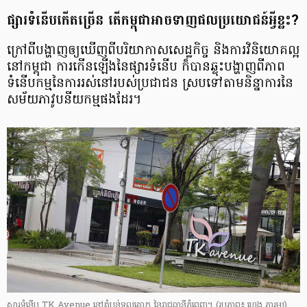
ផ្សារ​ទំនើប​កើត​ច្រើន តើ​កម្ពុជា​អាច​ទាញ​ផល​ប្រយោជន៍​អ្វី​ខ្លះ?
ក្រៅ​ពី​បង្ហាញ​ឲ្យ​ឃើញ​ពី​បរិយាកាស​សេដ្ឋកិច្ច និង​ការ​វិនិយោគ​ល្អ​
នៅ​កម្ពុជា ការ​កើន​ឡើង​នៃ​ផ្សារ​ទំនើប ក៏​បាន​ឆ្លុះ​បង្ហាញ​ពី​ភាព​
ទំនើប​កម្ម​នៃ​ការ​រស់​នៅ​របស់​ប្រជាជន ស្របទៅ​តាម​និន្នាការ​នៃ​
សម័យ​ភាវូបនីយ​កម្ម​ផង​ដែរ។
សារ​ទំនើប TK Avenue នៅ​តំបន់​ទួលគោក នៃ​រាជ​ធានី​ភ្នំពេញ។
(រូបភាព៖ ហេង ភារម្យ​)