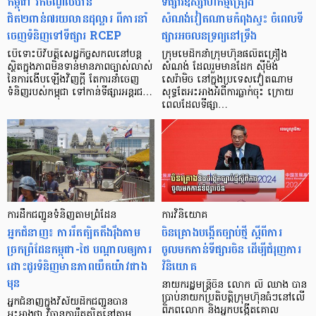
កម្ពុជា រកចំណូលបាន
ទីផ្សារឧស្សាហកម្មគ្រឿង
ជិត២ពាន់៧រយលានដុល្លារ ពីការនាំ
សំណង់វៀតណាមកំពុងស្ទះ ចំពេលទី
ចេញទំនិញទៅទីផ្សារ RCEP
ផ្សារអចលនទ្រព្យនៅទ្រឹង
បើទោះបីវិបត្តិសេដ្ឋកិច្ចសកលនៅបន្ត
ក្រុមមេដឹកនាំក្រុមហ៊ុនផលិតគ្រឿង
ស្ថិតក្នុងភាពមិនទាន់មានភាពច្បាស់លាស់
សំណង់ ដែលរួមមានដែក ស៊ីម៉ង់
នៃការងើបឡើងវិញក្តី តែការនាំចេញ
សេរ៉ាមិច នៅក្នុងប្រទេសវៀតណាម
ទំនិញរបស់កម្ពុជា ទៅកាន់ទីផ្សារអន្តរជ…
សុទ្ធតែអះអាងអំពីការធ្លាក់ចុះ ក្រោយ
ពេលដែលទីផ្សា…
ការដឹកជញ្ជូនទំនិញតាមព្រំដែន
ការវិនិយោគ
អ្នកជំនាញ៖ ការរឹតត្បិតតឹងរ៉ឹងតាម
ចិនគ្រោងបង្កើតច្បាប់ថ្មី ស្តីពីការ
ច្រកព្រំដែនកម្ពុជា-ថៃ បណ្ដាលឲ្យការ
ចូលមកកាន់ទីផ្សារចិន ដើម្បីជំរុញការ
ដោះដូរទំនិញមានភាពយឺតយ៉ាវជាង
វិនិយោគ
មុន
នាយករដ្ឋមន្ត្រីចិន លោក លី ឈាង បាន
ប្រាប់នាយកប្រតិបត្តិក្រុមហ៊ុនធំៗនៅលើ
អ្នកជំនាញក្នុងវិស័យដឹកជញ្ជូនបាន
ពិភពលោក និងអ្នកបង្កើតគោល
អះអាងថា វិធានការរឹតត្បិតនៅតាម