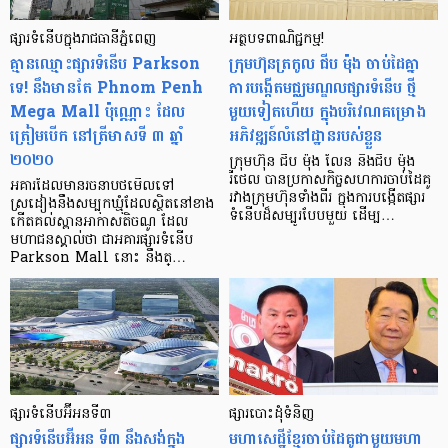
ផ្សារទំនើប​ក្នុងរាជធានីភ្នំពេញ
អត្ថបទពាណិជ្ជកម្ម!
គ្មានឈ្មោះផ្សារទំនើប Parkson
ក្រុមហ៊ុនត្រកូល ជីប ម៉ុង ចាប់ដៃគ្នា
ទេ! នឹងមានតែ Phnom Penh
ការបង្កើតមជ្ឈមណ្ឌលផ្សារទំនើប ថ្មី
Mega Mall ប៉ុណ្ណោះ ដែល
មួយទៀតហើយ ក្នុងបរិវេណគម្រោង
ត្រៀមបើក នៅត្រីមាសទី ៣ ឆ្នាំ
អភិវឌ្ឍន៍លំនៅដ្ឋានរបស់ខ្លួន
២០២០
ក្រុមហ៊ុន ជីប ម៉ុង លែន និងជីប ម៉ុង
រីថេល បានប្រកាសកិច្ចសហការចាប់ដៃគូ
អគារដែលមានរចនាបថមើលទៅ
រវាងក្រុមហ៊ុនទាំងពីរ ក្នុងការបង្កើតផ្សារ
ស្រដៀងនឹងសម្បុកឃ្មុំដែលស្ថិតនៅខាង
ទំនើបដ៏សម្បូរបែបមួយ ដើម្ប…
កើតគល់ស្ពានអាកាសតិចណូ ដែល
មហាជនស្គាល់ថា ជាអគារផ្សារទំនើប
Parkson Mall នោះ នឹងត្…
ផ្សារទំនើប​អ៊ីអនទី៣
ផ្សារ​បោះ​ដុំ​ទំនិញ
ផ្សារទំនើបអ៊ីអន ទី៣ នឹងសង់ក្នុង
មហា​សេដ្ឋី​ខ្មែរ​ចាប់​ដៃគូ​ជាមួយ​មហា​