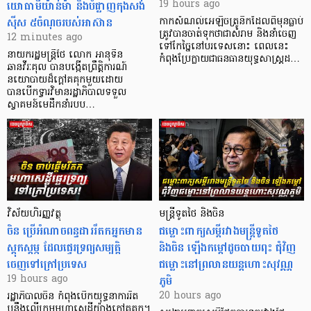
យោធាមីយ៉ាន់ម៉ា និងបំផ្លាញកុងសង់
19 hours ago
ស៊ីស ៥ចំណុចរបស់អាស៊ាន
កាក​សំណល់​អេឡិច​ត្រូនិកដែល​ពីមុនធ្លាប់​
ត្រូវបានចាត់ទុកថាជាសំរាម និងនាំចេញ
12 minutes ago
ទៅកែច្នៃនៅបរទេស​នោះ ពេលនេះ
នាយករដ្ឋមន្ត្រីថៃ លោក អានុទីន
កំពុងប្រែក្លាយជាធនធានយុទ្ធសាស្ត្រដ…
ឆានវីរៈគុល បានបង្កើតព្រឹត្តិការណ៍
នយោបាយដ៏ក្តៅគគុកមួយដោយ
បានបើកទ្វារវិមានរដ្ឋាភិបាលទទួល
ស្វាគមន៍មេដឹកនាំរបប…
វិស័យហិរញ្ញវត្ថុ
មន្ត្រីទូតថៃ និងចិន
ចិន ប្រើ​អំណាចពន្ធដាររឹតកអ្នកមាន
ជម្លោះពាក្យសម្តីរវាងមន្ត្រីទូតថៃ
ស្ដុកស្ដម្ភ ដែលផ្ទេរទ្រព្យសម្បត្តិ
និងចិន ឡើងកម្ដៅដូចបាយពុះ ជុំវិញ
ចេញទៅក្រៅប្រទេស
ជម្លោះនៅព្រលានយន្តហោះសុវណ្ណ
ភូមិ
19 hours ago
20 hours ago
រដ្ឋាភិបាលចិន កំពុងបើកយុទ្ធនាការរឹត
បន្តឹងលើក្រុមមហាសេដ្ឋី​យ៉ាង​ក្ដៅគគុក។