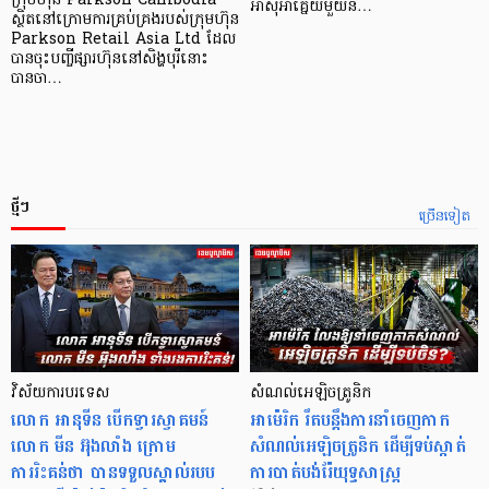
ក្រុមហ៊ុន Parkson Cambodia
អាស៊ី​អាគ្នេយ៍​មួយ​ន…
ស្ថិតនៅក្រោមការគ្រប់គ្រងរបស់ក្រុមហ៊ុន
Parkson Retail Asia Ltd ដែល
បានចុះបញ្ចីផ្សារហ៊ុននៅសិង្ហបុរីនោះ
បានចា…
ថ្មីៗ
ច្រើនទៀត
វិស័យការបរទេស
សំណល់អេឡិចត្រូនិក
លោក អានុទីន បើកទ្វារស្វាគមន៍
អាម៉េរិក រឹតបន្តឹងការនាំចេញកាក
លោក មីន អ៊ុងលាំង ក្រោម
សំណល់អេឡិចត្រូនិក ដើម្បីទប់ស្កាត់
ការរិះគន់ថា បានទទួលស្គាល់របប
ការបាត់បង់រ៉ែយុទ្ធសាស្ត្រ