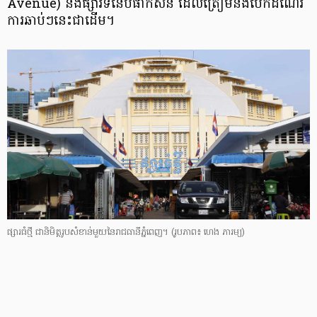
Avenue) និង​ផ្សារ​ទំនើប​ផាកសិន ដែល​ត្រៀម​នឹង​បើក​ដំណើរ
ការ​ឆាប់ៗ​នេះ​ជា​ដើម។
ផ្សារ​ធំ​ថ្មី ជា​និមិត្ត​រូប​សំខាន់​មួយ​នៃ​រាជ​ធានី​ភ្នំពេញ។
(រូបភាព៖ ហេង ភារម្យ​)