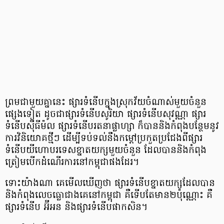
ព្រម​ជាមួយ​គ្នា​នេះ ផ្សារ​ទំនើប​ក្នុង​ស្រុក​វ័យ​ចំណាស់​មួយ​ចំនួន​
ផ្សេង​ទៀត ដូចជា​ផ្សារ​ទំនើប​សូរិយា ផ្សារ​ទំនើប​សុវណ្ណា ផ្សារ​
ទំនើប​ស៊ីធីម៉ល ផ្សារ​ទំនើប​រតនា​ផ្លាហ្សា ក៏​បាន​និង​កំពុង​បន្ថែម​នូវ​
ការ​វិនិយោគ​ថ្មីៗ ​ដើម្បី​ទប់ទល់​នឹង​កម្ដៅ​ប្រកួត​ប្រជែង​ពី​ផ្សារ​
ទំនើប​យីហោ​បរទេស​ខ្នាត​យក្ស​មួយ​ចំនួន ដែល​បាន​និង​កំពុង​
ត្រៀម​បើក​ដំណើរការ​នៅ​កម្ពុជា​ផង​ដែរ។
ទោះ​យ៉ាង​ណា គេ​មើល​ឃើញ​ថា ផ្សារ​ទំនើប​ខ្នាត​យក្ស​ដែល​បាន​
និង​កំពុង​លេច​ធ្លោ​ជាង​គេ​នៅ​កម្ពុជា គឺ​ទើប​តែ​មាន​២​ប៉ុណ្ណោះ គឺ
ផ្សារ​ទំនើប អ៊ីអន និង​ផ្សារ​ទំនើប​ផាកសិន។