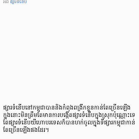
អំពី
ផ្សារទំនើប​​
ផ្សារ​ទំនើប​នៅ​កម្ពុជា​បាន​និង​កំពុង​ពង្រីក​ខ្លួន​កាន់​តែ​ច្រើន​​ឡើង
ក្នុង​នោះ​មិន​ត្រឹម​តែ​មាន​ការ​បង្កើត​ផ្សារ​ទំនើប​ក្នុង​ស្រុក​ប៉ុណ្ណោះ​ទេ
តែ​ផ្សារ​ទំនើប​យីហោ​បរទេស​ក៏​បាន​ហក់​ចូល​ក្នុង​ទីផ្សារ​កម្ពុជា​កាន់​
តែ​ច្រើន​ឡើង​ផង​ដែរ។