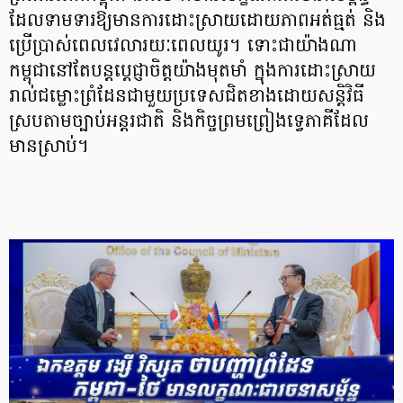
ដែលទាមទារឱ្យមានការដោះស្រាយដោយភាពអត់ធ្មត់ និង
ប្រើប្រាស់ពេលវេលារយៈពេលយូរ។ ទោះជាយ៉ាងណា
កម្ពុជានៅតែបន្តប្តេជ្ញាចិត្តយ៉ាងមុតមាំ ក្នុងការដោះស្រាយ
រាល់ជម្លោះព្រំដែនជាមួយប្រទេសជិតខាងដោយសន្តិវិធី
ស្របតាមច្បាប់អន្តរជាតិ និងកិច្ចព្រមព្រៀងទ្វេភាគីដែល
មានស្រាប់។