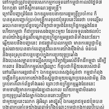
នៅកម្ពុជាត្រូវបញ្ចប់បេសកកម្មការទូតនៅកម្ពុជាកាលពីថ្ងៃទី៧
ខែកក្កដា នៅទីស្តីការគណៈរដ្ឋមន្ត្រី។
ក្រៅពីបញ្ហាព្រំដែន ឯកឧត្តមឧបនាយករដ្ឋមន្ត្រីប្រចាំការ ក៏
បានគូសបញ្ជាក់ប្រាប់មន្ត្រីការទូតជប៉ុនរូបនេះដែរថា បទល្មើស
ឆបោកតាមប្រព័ន្ធបច្ចេកវិទ្យាជាទម្រង់នៃឧក្រិដ្ឋកម្មឆ្លងដែន
ហើយកម្ពុជា ក៏ជាប្រទេសរងគ្រោះមួយ ដែលទទួលរងផលប៉ះ
ពាល់យ៉ាងធ្ងន់ធ្ងរពីបណ្តាញឧក្រិដ្ឋកម្មអន្តរជាតិទាំងនេះដែរ។
ឆ្លើយតបនឹងបញ្ហានេះ រាជរដ្ឋាភិបាលកម្ពុជា មានការប្តេជ្ញាចិត្ត
ខ្ពស់ដោយបានដាក់ចេញនូវវិធានការយ៉ាងម៉ឺងម៉ាត់ ម៉ត់ចត់
និងមុតស្រួចជាបន្តបន្ទាប់ក្នុងការប្រយុទ្ធប្រឆាំង
និងបោសសម្អាតបទល្មើសបច្ចេកវិទ្យាឱ្យអស់ពីទឹកដីកម្ពុជា ដើម្បី
ការពារ និងលើកកម្ពស់កេរ្តិ៍ឈ្មោះ ក៏ដូចជាកិត្តិយសរបស់ជាតិ
នៅលើឆាកអន្តរជាតិ។ ឯកឧត្តមបានសង្កត់ធ្ងន់ថា កម្ពុជាកំពុង
បង្កើនកិច្ចសហការយ៉ាងជិតស្និទ្ធជាមួយបណ្តាប្រទេសជាមិត្ត និង
គ្រប់ភាគីពាក់ព័ន្ធទាំងអស់ ព្រោះថាឧក្រិដ្ឋកម្មឆ្លងដែននេះ
ទាមទារឱ្យមានការរួមដៃគ្នាជាសកល ហើយកម្ពុជាមិនអាច
ប្រយុទ្ធប្រឆាំងតែម្នាក់ឯងបាននោះឡើយ។
ជាមួយគ្នានេះលោក អ៊ូអិណូ អាត្ស៊ូស៊ី ឯកអគ្គរាជទូតជប៉ុនបាន
បង្ហាញការគាំទ្រយ៉ាងពេញទំហឹងចំពោះកម្ពុជាក្នុងការប្រើប្រាស់