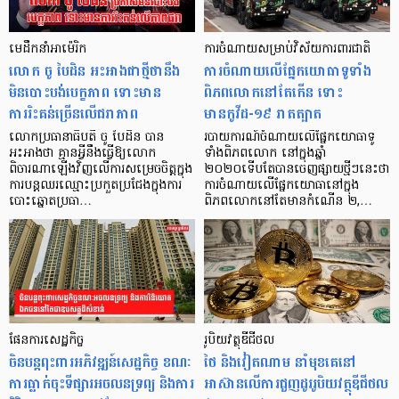
មេដឹកនាំអាម៉េរិក
ការចំណាយសម្រាប់​វិស័យការពារជាតិ
លោក ចូ បៃដិន អះអាងជាថ្មីថានឹង
ការចំណាយលើផ្នែកយោធាទូទាំង
មិនបោះបង់បេក្ខភាព ទោះមាន
ពិភពលោកនៅតែកើន ទោះ
ការរិះគន់ច្រើនលើជរាភាព
មានកូវីដ-១៩ រាតត្បាត
លោកប្រធានាធិបតី ចូ បៃដិន បាន
របាយការណ៍ចំណាយលើផ្នែកយោធាទូ
អះអាងថា គ្មានអ្វីនឹងធ្វើឱ្យលោក
ទាំងពិភពលោក នៅក្នុងឆ្នាំ
ពិចារណាឡើងវិញលើការសម្រេចចិត្តក្នុង
២០២០ទើបតែបានចេញផ្សាយថ្មីៗនេះថា
ការបន្តឈរឈ្មោះប្រកួតប្រជែងក្នុងការ
ការចំណាយលើផ្នែកយោធានៅក្នុង
បោះឆ្នោតប្រធា…
ពិភពលោកនៅតែមានកំណើន ២,…
ផែនការសេដ្ឋកិច្ច
រូបិយវត្ថុឌីជីថល
ចិនបន្តពុះពារអភិវឌ្ឍន៍សេដ្ឋកិច្ច ខណៈ
ថៃ និងវៀតណាម នាំមុខគេនៅ
ការធ្លាក់ចុះទីផ្សារអចលនទ្រព្យ និងការ
អាស៊ានលើការជួញដូររូបិយវត្ថុឌីជីថល