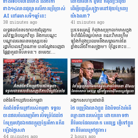
ជាង៧០០លានម៉ោង និងថវិកា
ដោយលោក ពូទីន កំពុងខ្វះ​លុយ
ជាង១៤លានដុល្លារលើការប្រើប្រាស់
ដើម្បីបន្តធ្វើសង្គ្រាមនៅអ៊ុយក្រែនឬ
AI នៅឆមាសទី១ឆ្នាំនេះ
យ៉ាងណា?
38 minutes ago
41 minutes ago
លទ្ធផលនៃនយោបាយជំរុញការ
ប្រទេសរុស្ស៊ី កំពុងសម្រុក​លក់មាសក្នុង
អភិវឌ្ឍន៍បច្ចេកវិទ្យា និងការបណ្តុះ
ទំហំដ៏ធំមិនធ្លាប់​មាន ខណៈវិមានក្រឹម
បណ្តាលធនធានមនុស្សរបស់
ឡាំងកំពុងប្រឈមនឹង​សម្ពាធកាន់តែ
រដ្ឋាភិបាលវៀតណាម បានស្តែងចេញជា
ខ្លាំងលើថវិកាសង្គ្រាម។ ប៉ុន្តែទោះប…
ផ្លែផ្កាគួរជាទីមោទនៈ។ តាមរយៈ…
ពង់ផែទឹកជ្រៅរបស់កម្ពុជា
អង្គការសហប្រជាជាតិ
កំពង់ផែទឹកជ្រៅរបស់​កម្ពុជា ទទួល​
ថៃ បន្តប្រឹងលាងខ្លួន និងបិទបាំងអំពើ
បាន​ផលចំណេញពីការបិទព្រំដែនថៃ
ឈ្លានពានរបស់ខ្លួន ដោយចោទថា
តែក្រុមហ៊ុនឯកជនត្អូញត្អែរពីការកើន
អ៊ីមែលដែលលោក អេនឌ្រូ ផ្ញើទៅខ្លួន
ឡើងថ្លៃសេវា
ជាអ៊ីមែលក្រៅផ្លូវការ
44 minutes ago
2 hours ago