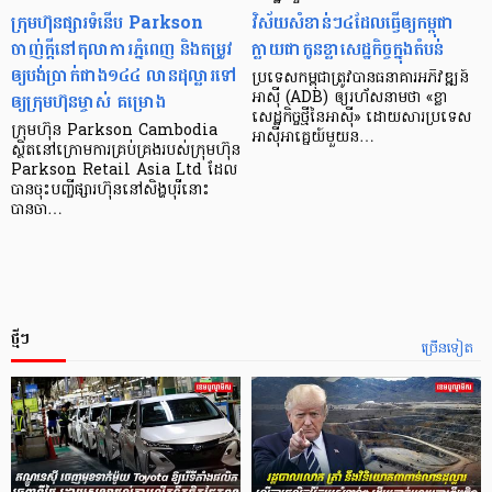
ក្រុមហ៊ុនផ្សារទំនើប Parkson
វិស័យ​សំខាន់ៗ​៤​ដែល​ធ្វើ​ឲ្យ​កម្ពុជា​
ចាញ់ក្ដីនៅតុលាការភ្នំពេញ និងតម្រូវ
ក្លាយ​ជា​កូន​ខ្លា​សេដ្ឋកិច្ច​ក្នុង​តំបន់
ឲ្យបង់ប្រាក់ជាង១៤៤ លានដុល្លារទៅ
ប្រទេស​កម្ពុជា​ត្រូវ​បាន​ធនាគារ​អភិវឌ្ឍន៍​
ឲ្យក្រុមហ៊ុនម្ចាស់ គម្រោង
អាស៊ី (ADB) ឲ្យ​រហ័ស​នាមថា «ខ្លា​
សេដ្ឋកិច្ច​ថ្មី​នៃ​អាស៊ី» ដោយសារ​ប្រទេស​
ក្រុមហ៊ុន Parkson Cambodia
អាស៊ី​អាគ្នេយ៍​មួយ​ន…
ស្ថិតនៅក្រោមការគ្រប់គ្រងរបស់ក្រុមហ៊ុន
Parkson Retail Asia Ltd ដែល
បានចុះបញ្ចីផ្សារហ៊ុននៅសិង្ហបុរីនោះ
បានចា…
ថ្មីៗ
ច្រើនទៀត