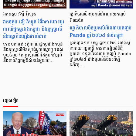
ឯកឧត្តម វង្សី វិស្សុត
រដ្ឋាភិបាលចិនប្រគល់អំណោយកញ្ចប់
ឯកឧត្តម វង្សី វិស្សុត រំពឹងការដោះដូរ
Panda
រដ្ឋាភិបាលចិនប្រគល់អំណោយកញ្ចប់
ពាណិជ្ជកម្មរវាងកម្ពុជា និងអូស្ត្រាលី
Panda ឆ្នាំ២០២៥ ដល់កម្ពុជា
នឹងបន្តកើនឡើងជាលំដាប់
ព្រឹកថ្ងៃទី១៨ ខែធ្នូ ឆ្នាំ២០២៥ នៅទីស្តី
ទោះបីការដោះដូរពាណិជ្ជកម្មរវាងកម្ពុជា
ការគណៈរដ្ឋមន្រ្តី មានការរៀបចំពិធី
និងអូស្ត្រាលីមិនសូវធំដូចបណ្តាប្រទេស
ប្រគល់-ទទួលអំណោយកញ្ចប់ Panda
មួយចំនួន តែអូស្ត្រាលីជាដៃគូអភិវឌ្ឍន៍
ឆ្នាំ២០២៥ រវាងមូលនិធិចិនដើម្បី
និងពាណិជ្ជកម្មដ៏សំខាន់មួយរប…
អភិវឌ្…
ផ្សេងទៀត