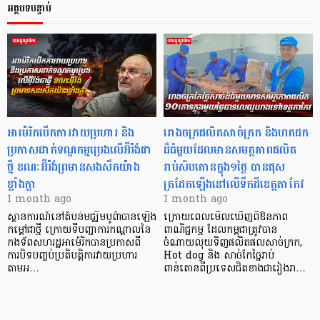
អត្ថបទបន្ទាប់
អាម៉េរិកបើកការវាយប្រហារ និង
រោងចក្រផលិតសាច់ក្រក និងហតដក
ប្រកាសដាក់ទណ្ឌកម្មប្រេងលើអ៊ីរ៉ង់ជា
ដ៏ធំមួយដែលមានសមត្ថភាពផលិត
ថ្មី ខណៈអ៊ីរ៉ង់ព្រមានសងសឹកយ៉ាង
រាប់សិបតោនក្នុង១ថ្ងៃ បានផុស
ខ្លាំងក្លា
ត្រដែតឡើងនៅលើទឹកដីខេត្តតាកែវ
1 month ago
1 month ago
ស្ថានការណ៍នៅតំបន់មជ្ឈិមបូព៌ាបានឡើង
ក្រោយពេលមើលឃើញពីឱនភាព
កម្តៅជាថ្មី ក្រោយទីបញ្ជាការកណ្តាលនៃ
ពាណិជ្ជកម្ម ដែលកម្ពុជាត្រូវបាន
កងទ័ពសហរដ្ឋអាម៉េរិកបានប្រកាសពី
ចំណាយលុយទិញផលិតផលសាច់ក្រក,
ការបិទបញ្ចប់ប្រតិបត្តិការវាយប្រហារ
Hot dog និង សាច់កែច្នៃរាប់
តាមអ…
ពាន់តោនពីប្រទេសជិតខាងជារៀងរា…