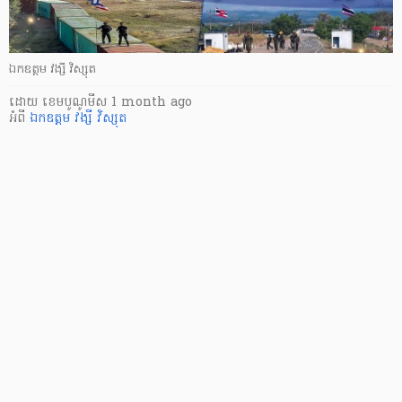
ឯកឧត្តម វង្សី វិស្សុត
ដោយ
​ ខេមបូណូមីស
1 month ago
អំពី
ឯកឧត្តម វង្សី វិស្សុត