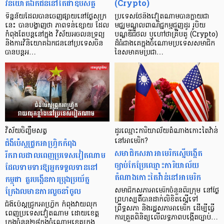
វិនិយោគឯកជននៅតែជាឧបសគ្គ
(Crypto)
ទិន្នន័យដែលបានចេញផ្សាយនៅថ្ងៃសុក្រ
ប្រទេសថៃនិងវៀតណាមបានក្លាយជា
នេះ បានបង្ហាញថា ភាពទន់ខ្សោយ ដែល
មជ្ឈមណ្ឌលពាណិជ្ជកម្មជួញដូរ រូបិយ
កំពុងតែបន្តនៅក្នុង វិស័យអចលនទ្រព្យ
បណ្ឌឌីជីថល ឬហៅថាគ្រីបតូ (Crypto)
និងការវិនិយោគឯកជននៅប្រទេសចិន
ដ៏ធំជាងគេក្នុងចំណោមប្រទេសសមាជិក
បានបន្តអ…
នៃសមាគមប្រជា…
វិស័យចិញ្ចឹមសត្វ
ដូរឈ្មោះការិយាល័យតំណាងកោះតៃវ៉ាន់
ជំងឺប៉េស្តជ្រូកអាហ្វ្រិកកំពុង
នៅអាមេរិក?
សមាជិកសភាអាមេរិកស្នើបង្កើត
រីករាលដាលពេញប្រទេសវៀតណាម
ច្បាប់កែប្រែឈ្មោះការិយាល័យ
ដែលទាមទារឱ្យអ្នកទទួលទាននៅ
តំណាងកោះតៃវ៉ាន់នៅអាមេរិក
កម្ពុជា គួរបង្កើនការប្រុងប្រយ័ត្ន
ក្រែងលមានការលួចនាំចូល
សមាជិកសភាអាមេរិកចំនួនពីរក្រុម នៅថ្ងៃ
ព្រហស្បតិ៍បានដាក់លិខិតស្នើទៅ
ជំងឺប៉េស្តជ្រូកអាហ្វ្រិក កំពុងវាយលុក
ព្រឹទ្ធសភា និងរដ្ឋសភាអាមេរិក ដើម្បីធ្វើ
ពេញប្រទេសវៀតណាម ដោយខេត្ត
ការត្រួតពិនិត្យលើលទ្ធភាពបង្កើតច្បាប់…
ក្រុងចំនួន២៨ក្នុងចំណោមខេត្តក្រុង