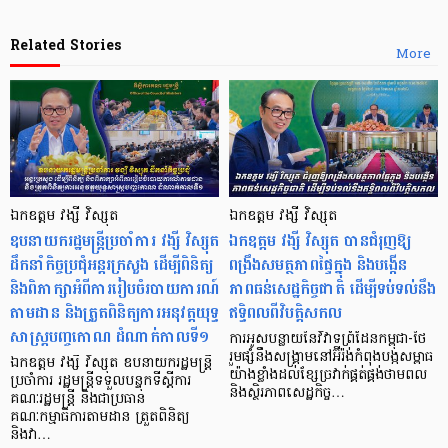
Related Stories
More
ឯកឧត្តម វង្សី វិស្សុត
ឯកឧត្តម វង្សី វិស្សុត
ឧបនាយករដ្ឋមន្ត្រីប្រចាំការ វង្សី វិស្សុត
ឯកឧត្តម វង្សី វិស្សុត បានជំរុញឱ្យ
ដឹកនាំកិច្ចប្រជុំអន្តរក្រសួង ដើម្បីពិនិត្យ
ពង្រឹងសមត្ថភាពផ្ទៃក្នុង និងបង្កើន
និងពិភាក្សាអំពីការរៀបចំរបាយការណ៍
ភាពធន់សេដ្ឋកិច្ចជាតិ ដើម្បីទប់ទល់នឹង
តាមដាន និងត្រួតពិនិត្យការអនុវត្តយុទ្ធ
ឥទ្ធិពលពីវិបត្តិសកល
សាស្ត្របញ្ចកោណ ដំណាក់កាលទី១
ការអូសបន្លាយនៃវិវាទព្រំដែនកម្ពុជា-ថៃ
រួមផ្សំនឹងសង្គ្រាមនៅអ៊ីរ៉ង់កំពុងបង្កសម្ពាធ
ឯកឧត្តម វង្សី វិស្សុត ឧបនាយករដ្ឋមន្ត្រី
យ៉ាងខ្លាំងដល់ខ្សែច្រវាក់ផ្គត់ផ្គង់ថាមពល
ប្រចាំការ រដ្ឋមន្ត្រីទទួលបន្ទុកទីស្តីការ
និងស្ថិរភាពសេដ្ឋកិច្ច…
គណៈរដ្ឋមន្ត្រី និងជាប្រធាន
គណៈកម្មាធិការតាមដាន ត្រួតពិនិត្យ
និងវា…