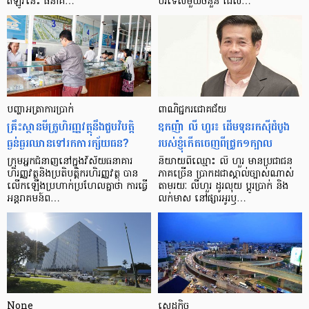
ឥឡូវ​នេះ ធនាគ…
បរទេស​មួយ​ចំនួន ដែល…
បញ្ហា​អត្រា​ការប្រាក់
ពាណិជ្ជករជោគជ័យ
គ្រឹះស្ថាន​មីក្រូ​ហិរញ្ញវត្ថុ​នឹង​ជួប​វិបត្តិ​
ឧកញ៉ា លី ហួរ៖ ដើមទុនរកស៊ីដំបូង
ធ្ងន់ធ្ងរ​ឈាន​ទៅ​រក​ការ​ក្ស័យធន?
របស់ខ្ញុំកើតចេញពីជ្រូក១ក្បាល
ក្រុម​អ្នក​ជំនាញ​នៅ​ក្នុង​វិស័យ​ធនាគារ
និយាយ​ពី​ឈ្មោះ លី ហួរ មាន​ប្រជាជន​
ហិរញ្ញវត្ថុ​និង​ប្រតិបត្តិករ​ហិរញ្ញ​វត្ថុ បាន​​
ភាគ​ច្រើន ប្រាកដ​ជា​ស្គាល់​ច្បាស់​ណាស់
លើក​ឡើង​ប្រហាក់​ប្រហែល​គ្នា​ថា ការ​ធ្វើ​
តាមរយៈ លីហួរ ដូរ​លុយ ប្តូរ​បា្រក់ និង​
អន្តរាគមន៍​ព…
លក់​មាស នៅ​ផ្សារ​អូរ​ឫ…
None
សេដ្ឋកិច្ច​