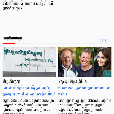
ទាំង៣៤របស់វៀតណាម បានផ្ទុះករណី
ឆ្លងជំងឺនេះរួចទ…
ពេញនិយមបំផុត
ច្រើនទៀត
មីក្រូ​ហិរញ្ញវត្ថុ
មនុស្ស​ធម៌​គ្មាន​ព្រំដែន
ធនាគារ​និង​គ្រឹះស្ថាន​មីក្រូ​ហិរញ្ញវត្ថុ​
ជន​បរទេស​៣​រូប​ដែល​ជួយ​ខ្មែរ​លេច​ធ្លោ​
ជួប«គ្រោះ»ក្តៅ​គគុក​មួយ​ទៀត​ហើយ!
ជាង​គេ
បន្ទាប់​ពី​រង​សម្ពាធ​​ពី​ការ​ទម្លាក់​ពិដាន​អត្រា​
លោកអ្នក​នាង​ខ្លះ​ប្រាកដ​ជា​បាន​​ដឹង​ឮ​តាម​
ការ​ប្រាក់ ១៨​% ដែល​កំណត់​ដោយ​
រយៈ​ការ​អាន​ព័ត៌មាន ឬ​ការ​ផ្សព្វផ្សាយ​
រដ្ឋាភិបាល​កម្ពុជា កាល​ពី​ពេល​ថ្មីៗ​នេះ
ផ្សេងៗ អំពី​ភាព​ល្បីល្បាញ​របស់​ជន​