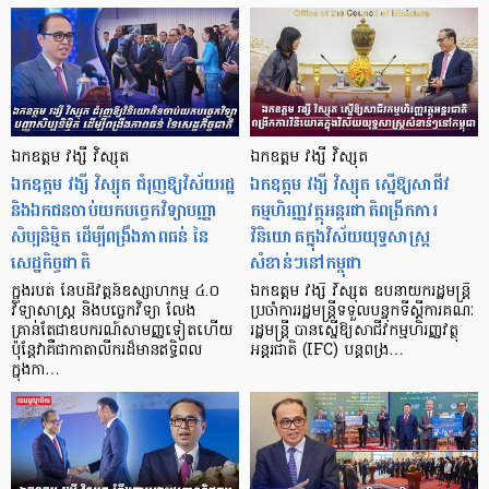
ឯកឧត្តម វង្សី វិស្សុត
ឯកឧត្តម វង្សី វិស្សុត
ឯកឧត្តម វង្សី វិស្សុត ជំរុញឱ្យវិស័យរដ្ឋ
ឯកឧត្តម វង្សី វិស្សុត ស្នើឱ្យសាជីវ
និងឯកជនចាប់យកបច្ចេកវិទ្យាបញ្ញា
កម្មហិរញ្ញវត្ថុអន្តរជាតិពង្រីកការ
សិប្បនិម្មិត ដើម្បីពង្រឹងភាពធន់ នៃ
វិនិយោគក្នុងវិស័យយុទ្ធសាស្ត្រ
សេដ្ឋកិច្ចជាតិ
សំខាន់ៗនៅកម្ពុជា
ក្នុងរបត់ នៃបដិវត្តន៍ឧស្សាហកម្ម ៤.០
ឯកឧត្តម វង្សី វិស្សុត ឧបនាយករដ្ឋមន្ត្រី
វិទ្យាសាស្ត្រ និងបច្ចេកវិទ្យា លែង
ប្រចាំការរដ្ឋមន្ត្រីទទួលបន្ទុកទីស្ដីការគណៈ
គ្រាន់តែជាឧបករណ៍សាមញ្ញទៀតហើយ
រដ្ឋមន្ត្រី បានស្នើឱ្យសាជីវកម្មហិរញ្ញវត្ថុ
ប៉ុន្តែវាគឺជាកាតាលីករដ៏មានឥទ្ធិពល
អន្តរជាតិ (IFC) បន្តពង្រ…
ក្នុងកា…