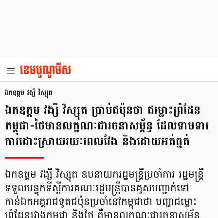
ឯកឧត្តម វង្សី វិស្សុត
ឯកឧត្តម វង្សី វិស្សុត ប្រាប់ជប៉ុនថា ជម្លោះព្រំដែន
កម្ពុជា-ថៃមានលក្ខណៈជារចនាសម្ព័ន្ធ ដែលទាមទារ
ការដោះស្រាយរយៈពេលវែង និងដោយអត់ធ្មត់
ឯកឧត្តម វង្សី វិស្សុត ឧបនាយករដ្ឋមន្ត្រីប្រចាំការ រដ្ឋមន្ត្រី
ទទួលបន្ទុកទីស្តីការគណៈរដ្ឋមន្ត្រីបានគូសបញ្ជាក់ទៅ
កាន់ឯកអគ្គរាជទូតជប៉ុនប្រចាំនៅកម្ពុជាថា បញ្ហាជម្លោះ
ព្រំដែនរវាងកម្ពុជា និងថៃ គឺមានលក្ខណៈជារចនាសម្ព័ន្ធ