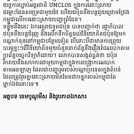
យន្តការច្បាប់អន្តរជាតិ UNCLOS ក្នុងការដោះស្រាយ
ជម្លោះដែនសមុទ្រជាមួយថៃ ហើយជប៉ុននឹងបន្តជួយជ្រោមជ្រែង
កម្ពុជាលើការដោះស្រាយបញ្ហាព្រំដែន។
ទន្ទឹមនឹងនេះ ឯកអគ្គរាជទូតជប៉ុន បានបញ្ជាក់ថា រដ្ឋាភិបាល
ជប៉ុននឹងបន្តជំរុញ និងលើកទឹកចិត្តដល់វិនិយោគិនជប៉ុនឱ្យមក
បណ្តាក់ទុននៅកម្ពុជាបន្ថែមទៀត បើទោះបីជាមានការព្រួយ
បារម្ភខ្លះៗពីវិនិយោគិនមួយចំនួនពាក់ព័ន្ធនឹងរឿងរ៉ាវឆបោកតាម
ប្រព័ន្ធបច្ចេកវិទ្យាក៏ដោយ។ លោកបានសង្កត់ធ្ងន់ថា ជប៉ុន
រីករាយនឹងសហការជាមួយកម្ពុជាក្នុងការបង្ក្រាការឆបោក
តាមអនឡាញ ដែលជាបញ្ហារួមរបស់បណ្តាប្រទេសក្នុងតំបន់
ដែលត្រូវរួមគ្នាដោះស្រាយមិនមែនជាបន្ទុករបស់កម្ពុជាតែ
ម្នាក់ឯងនោះទេ៕
អត្ថបទ ខេមបូណូមីស និងរូបភាពឯកសារ