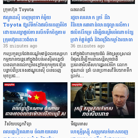
ក្រុមហ៊ុន Toyota
ធនធានរ៉ែ
ឥណ្ឌូនេស៊ី ចេញមុខទាក់ម៉ូយ
​រដ្ឋបាលលោក ត្រាំ នឹង​
Toyota ឱ្យរើទីតាំងផលិតចេញពីថៃ
វិនិយោគ៣ពាន់លានដុល្លារលើការ
ដោយសន្យាផ្តល់ការលើកទឹកចិត្តតាម
ផលិតរ៉ែកម្រ ដើម្បីដណ្តើមអំណាចខ្សែ
ក្រុមហ៊ុននេះចង់បាន
ច្រវាក់ផ្គត់ផ្គង់ និងពង្រឹងកម្លាំងយោធា
35 minutes ago
36 minutes ago
ការប្រកួតប្រជែងដណ្តើមឥទ្ធិពលឧស្សាហ
នៅក្នុងជំហានមួយដ៏ធំ និងស្រួចស្រាល់
កម្មយានយន្តនៅក្នុងតំបន់អាស៊ីអាគ្នេយ៍
បំផុតដើម្បីការពារសន្តិសុខជាតិ
បានឈានដល់កម្រិតក្ដៅគគុកមួយទៀត
ប្រធានាធិបតីសហរដ្ឋអាម៉េរិក លោក
បន្ទាប់ពីប្រទេសឥណ្ឌូនេស៊ី បានចេញ
ដូណាល់ ត្រាំ បានប្រកាសវិនិយោគទឹក
មុខប្រជ…
ប្រាក់រ…
​​​​​​​​​​​​​​​​​​​​​​​​​​​​​ វិស័យបច្ចេកវិទ្យា
ទីផ្សារមាស
ពលរដ្ឋវៀតណាម ​ចំណាយពេល
ហេតុអ្វីរុស្ស៊ី សម្រុកលក់មាសចេញ