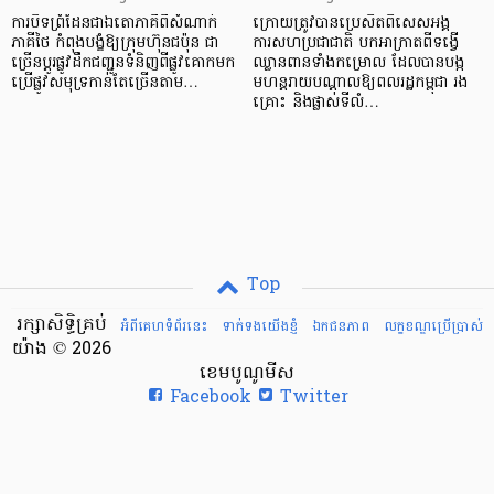
ការបិទព្រំដែនជាឯតោភាគីពីសំណាក់
ក្រោយត្រូវបានប្រេសិតពិសេសអង្គ
ភាគីថៃ កំពុងបង្ខំឱ្យក្រុមហ៊ុនជប៉ុន ជា
ការសហប្រជាជាតិ បកអាក្រាតពីទង្វើ
ច្រើនប្តូរផ្លូវដឹកជញ្ជូនទំនិញពីផ្លូវគោកមក
ឈ្លានពានទាំងកម្រោល ដែលបានបង្ក
ប្រើផ្លូវសមុទ្រកាន់តែច្រើនតាម…
មហន្តរាយបណ្តាលឱ្យពលរដ្ឋកម្ពុជា រង
គ្រោះ និងផ្លាស់ទីលំ…
Top
រក្សាសិទ្ធិគ្រប់
អំពីគេហទំព័រនេះ
ទាក់ទងយើងខ្ញំ
ឯកជនភាព
លក្ខខណ្ឌ​ប្រើ​ប្រាស់
យ៉ាង © 2026
ខេមបូណូមីស
Facebook
Twitter