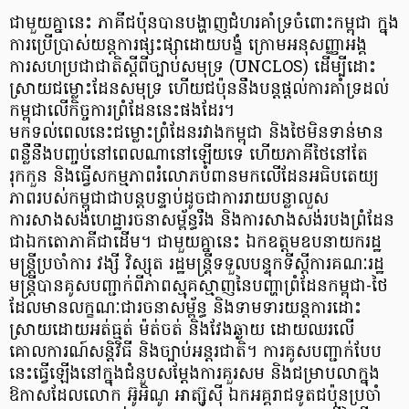
ជាមួយគ្នានេះ ភាគីជប៉ុនបានបង្ហាញជំហរគាំទ្រចំពោះកម្ពុជា ក្នុង
ការប្រើប្រាស់យន្តការផ្សះផ្សាដោយបង្ខំ ក្រោមអនុសញ្ញាអង្គ
ការសហប្រជាជាតិស្តីពីច្បាប់សមុទ្រ (UNCLOS) ដើម្បីដោះ
ស្រាយជម្លោះដែនសមុទ្រ ហើយជប៉ុននឹងបន្តផ្តល់ការគាំទ្រដល់
កម្ពុជាលើកិច្ចការព្រំដែននេះផងដែរ។
មកទល់ពេលនេះជម្លោះព្រំដែនរវាងកម្ពុជា និងថៃមិនទាន់មាន
ពន្លឺនឹងបញ្ចប់នៅពេលណានៅឡើយទេ ហើយភាគីថៃនៅតែ
រុកកួន និងធ្វើសកម្មភាពរំលោភបំពានមកលើដែនអធិបតេយ្យ
ភាពរបស់កម្ពុជាជាបន្តបន្ទាប់ដូចជាការរាយបន្លាលួស
ការសាងសង់ហេដ្ឋារចនាសម្ព័ន្ធរឹង និងការសាងសង់របងព្រំដែន
ជាឯកតោភាគីជាដើម។ ជាមួយគ្នានេះ ឯកឧត្តមឧបនាយករដ្ឋ
មន្ត្រីប្រចាំការ វង្សី វិស្សុត រដ្ឋមន្ត្រីទទួលបន្ទុកទីស្តីការគណៈរដ្ឋ
មន្ត្រីបានគូសបញ្ជាក់ពីភាពស្មុគស្មាញនៃបញ្ហាព្រំដែនកម្ពុជា-ថៃ
ដែលមានលក្ខណៈជារចនាសម្ព័ន្ធ និងទាមទារយន្តការដោះ
ស្រាយដោយអត់ធ្មត់ ម៉ត់ចត់ និងវែងឆ្ងាយ ដោយឈរលើ
គោលការណ៍សន្តិវិធី និងច្បាប់អន្តរជាតិ។ ការគូសបញ្ជាក់បែប
នេះធ្វើឡើងនៅក្នុងជំនួបសម្តែងការគួរសម និងជម្រាបលាក្នុង
ឱកាសដែលលោក អ៊ូអិណូ អាត្ស៊ូស៊ី ឯកអគ្គរាជទូតជប៉ុនប្រចាំ