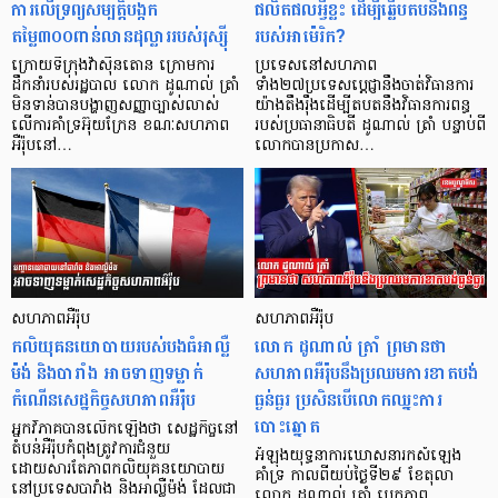
ការលើទ្រព្យសម្បត្តិបង្កក
ផលិតផលអ្វីខ្លះ ដើម្បីឆ្លើបតបនឹងពន្ធ
តម្លៃ៣០០ពាន់លានដុល្លាររបស់រុស្ស៊ី
របស់អាម៉េរិក?
ក្រោយទីក្រុងវ៉ាស៊ីនតោន ក្រោមការ
ប្រទេសនៅសហភាព
ដឹកនាំរបស់រដ្ឋបាល លោក ដូណាល់ ត្រាំ
ទាំង២៧ប្រទេសប្តេជ្ញានឹងចាត់វិធានការ
មិនទាន់បានបង្ហាញសញ្ញាច្បាស់លាស់
យ៉ាងតឹងរ៉ឹងដើម្បីតបតនឹងវិធានការពន្ធ
លើការគាំទ្រអ៊ុយក្រែន ខណៈសហភាព
របស់ប្រធានាធិបតី ដូណាល់ ត្រាំ បន្ទាប់ពី
អឺរ៉ុបនៅ…
លោកបានប្រកាស…
សហភាពអឺរ៉ុប
សហភាពអឺរ៉ុប
កលិយុគនយោបាយរបស់បងធំអាល្លឺ
លោក ដូណាល់ ត្រាំ ព្រមានថា
ម៉ង់ និងបារាំង អាចទាញទម្លាក់
សហភាពអឺរ៉ុបនឹងប្រឈមការខាតបង់
កំណើនសេដ្ឋកិច្ចសហភាពអឺរ៉ុប
ធ្ងន់ធ្ងរ ប្រសិនបើលោកឈ្នះការ
បោះឆ្នោត
អ្នកវិភាគបានលើកឡើងថា សេដ្ឋកិច្ចនៅ
តំបន់អឺរ៉ុបកំពុងត្រូវការជំនួយ
អំឡុងយុទ្ធនាការឃោសនារកសំឡេង
ដោយសារតែភាពកលិយុគនយោបាយ
គាំទ្រ កាលពីយប់ថ្ងៃទី២៩ ខែតុលា
នៅប្រទេសបារាំង និងអាល្លឺម៉ង់ ដែលជា
លោក ដូណាល់ ត្រាំ បេក្ខភាព