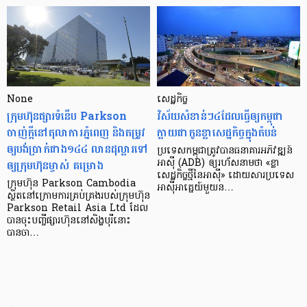
None
សេដ្ឋកិច្ច​
ក្រុមហ៊ុនផ្សារទំនើប Parkson
វិស័យ​សំខាន់ៗ​៤​ដែល​ធ្វើ​ឲ្យ​កម្ពុជា​
ចាញ់ក្ដីនៅតុលាការភ្នំពេញ និងតម្រូវ
ក្លាយ​ជា​កូន​ខ្លា​សេដ្ឋកិច្ច​ក្នុង​តំបន់
ឲ្យបង់ប្រាក់ជាង១៤៤ លានដុល្លារទៅ
ប្រទេស​កម្ពុជា​ត្រូវ​បាន​ធនាគារ​អភិវឌ្ឍន៍​
ឲ្យក្រុមហ៊ុនម្ចាស់ គម្រោង
អាស៊ី (ADB) ឲ្យ​រហ័ស​នាមថា «ខ្លា​
សេដ្ឋកិច្ច​ថ្មី​នៃ​អាស៊ី» ដោយសារ​ប្រទេស​
ក្រុមហ៊ុន Parkson Cambodia
អាស៊ី​អាគ្នេយ៍​មួយ​ន…
ស្ថិតនៅក្រោមការគ្រប់គ្រងរបស់ក្រុមហ៊ុន
Parkson Retail Asia Ltd ដែល
បានចុះបញ្ចីផ្សារហ៊ុននៅសិង្ហបុរីនោះ
បានចា…