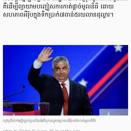
គឺដើម្បីព្យាយាមបញ្ជៀសការកាត់ផ្ដាច់មូលនិធិ ដោយ
សហភាពអឺរ៉ុបក្នុងទឹកប្រាក់៧ពាន់៥រយលានដុល្លារ។
ហុងគ្រីដាក់ស្នើច្បាប់ប្រឆាំងអំពើពុករលួយក្រោយអឺរ៉ុបចង់កាត់មូលនិធិ!