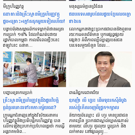
មីក្រូ​ហិរញ្ញវត្ថុ
មនុស្ស​ធម៌​គ្មាន​ព្រំដែន
ធនាគារ​និង​គ្រឹះស្ថាន​មីក្រូ​ហិរញ្ញវត្ថុ​
ជន​បរទេស​៣​រូប​ដែល​ជួយ​ខ្មែរ​លេច​ធ្លោ​
ជួប«គ្រោះ»ក្តៅ​គគុក​មួយ​ទៀត​ហើយ!
ជាង​គេ
បន្ទាប់​ពី​រង​សម្ពាធ​​ពី​ការ​ទម្លាក់​ពិដាន​អត្រា​
លោកអ្នក​នាង​ខ្លះ​ប្រាកដ​ជា​បាន​​ដឹង​ឮ​តាម​
ការ​ប្រាក់ ១៨​% ដែល​កំណត់​ដោយ​
រយៈ​ការ​អាន​ព័ត៌មាន ឬ​ការ​ផ្សព្វផ្សាយ​
រដ្ឋាភិបាល​កម្ពុជា កាល​ពី​ពេល​ថ្មីៗ​នេះ
ផ្សេងៗ អំពី​ភាព​ល្បីល្បាញ​របស់​ជន​
ឥឡូវ​នេះ ធនាគ…
បរទេស​មួយ​ចំនួន ដែល…
បញ្ហា​អត្រា​ការប្រាក់
ពាណិជ្ជករជោគជ័យ
គ្រឹះស្ថាន​មីក្រូ​ហិរញ្ញវត្ថុ​នឹង​ជួប​វិបត្តិ​
ឧកញ៉ា លី ហួរ៖ ដើមទុនរកស៊ីដំបូង
ធ្ងន់ធ្ងរ​ឈាន​ទៅ​រក​ការ​ក្ស័យធន?
របស់ខ្ញុំកើតចេញពីជ្រូក១ក្បាល
ក្រុម​អ្នក​ជំនាញ​នៅ​ក្នុង​វិស័យ​ធនាគារ
និយាយ​ពី​ឈ្មោះ លី ហួរ មាន​ប្រជាជន​
ហិរញ្ញវត្ថុ​និង​ប្រតិបត្តិករ​ហិរញ្ញ​វត្ថុ បាន​​
ភាគ​ច្រើន ប្រាកដ​ជា​ស្គាល់​ច្បាស់​ណាស់
លើក​ឡើង​ប្រហាក់​ប្រហែល​គ្នា​ថា ការ​ធ្វើ​
តាមរយៈ លីហួរ ដូរ​លុយ ប្តូរ​បា្រក់ និង​
អន្តរាគមន៍​ព…
លក់​មាស នៅ​ផ្សារ​អូរ​ឫ…