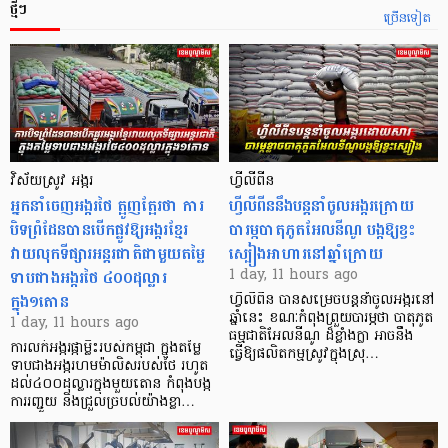
ថ្មីៗ
ច្រើនទៀត
វិស័យស្រូវ អង្ករ
ហ្វីលីពីន
អ្នកនាំចេញអង្ករថៃ ត្អូញត្អែរថា ការ
ហ្វីលីពីននឹងបន្តនាំចូលអង្ករក្រោយ
បិទព្រំដែនបានបើកផ្លូវឱ្យអង្ករខ្មែរ
បារម្ភបាតុភូតអែលនីណូ បង្កឱ្យខ្វះ
វាយលុកទីផ្សារអន្តរជាតិជាមួយតម្លៃ
ស្បៀងអាហារនៅឆ្នាំក្រោយ
ទាបជាងអង្ករថៃ ៤០០ដុល្លារ
1 day, 11 hours ago
ក្នុង១តោន
ហ្វីលីពីន បាន​សម្រេចបន្តនាំចូលអង្ករនៅ
ឆ្នាំនេះ ខណៈកំពុងព្រួយបារម្ភថា បាតុភូត
1 day, 11 hours ago
ធម្មជាតិអែលនីណូ ដ៏ខ្លាំងក្លា​ អាចនឹង
ការលក់អង្ករផ្កាម្លិះរបស់កម្ពុជា ក្នុងតម្លៃ
ធ្វើឱ្យផលិតកម្មស្រូវក្នុងស្រុ…
ទាបជាងអង្ករហមម៉ាលិសរបស់ថៃ រហូត
ដល់៤០០ដុល្លារក្នុងមួយតោន កំពុងបង្ក
ការរញ្ជួយ និងជ្រួលច្របល់យ៉ាងខ្លា…