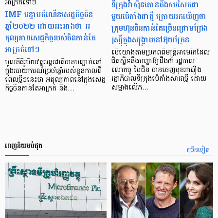
អាក្រក់ទៅៗ
ទីក្រុងវ៉ាស៊ិនតោនតឹងសរសៃកជា
IMF បន្ទាបកំណើនសេដ្ឋកិច្ចចិន
មួយប៉េកាំងជាថ្មី ក្រោយរកឃើញថា
ឆ្នាំ២០២២ ដោយអះអាងថា អ
ក្រុមហ៊ុនចិនកាន់តែច្រើនជ្រោមជ្រែង
តុល្យភាពសេដ្ឋកិច្ចរបស់ចិនកាន់តែ
រុស្ស៊ីក្នុងសង្គ្រាមនៅអ៊ុយក្រែន
អាក្រក់ទៅៗ
បើយោងតាមប្រភពពីមន្ត្រីអាមេរិកដែល
ជិតស្និទនឹងបញ្ហាឱ្យដឹងថា រដ្ឋបាល
មូលនិធិរូបិយវត្ថុអន្តរជាតិបានបញ្ជាក់នៅ
លោកចូ បៃដិន បានចេញមុខរករឿង
ក្នុងរបាយការណ៍ប្រចាំឆ្នាំរបស់ខ្លួនកាលពី
រដ្ឋាភិបាលទីក្រុងប៉េកាំងសាជាថ្មី ដោយ
ពេលថ្មីៗនេះថា អតុល្យភាពនៅក្នុងសេដ្ឋ
សម្អាងលើភ…
កិច្ចចិនកាន់តែអាក្រក់ និង…
ពេញនិយមបំផុត
ច្រើនទៀត