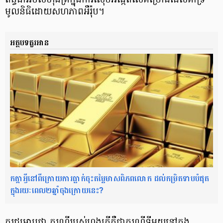
ពន្ធដាររបស់ហុងគ្រីក្នុងការស៊ើបអង្កេតលើគម្រោងដែលគាំទ្រ
មូលនិធិដោយសហភាពអឺរ៉ុប។
អត្ថបទគួរអាន
កត្តាអ្វីនៅពីក្រោយការធ្លាក់ចុះតម្លៃមាសពិភពលោក ដល់កម្រិតទាបបំផុត
ក្នុងរយៈពេល២ឆ្នាំចុងក្រោយនេះ?
គួរជម្រាបថា ករណីរបស់ហុងគ្រីគឺជាករណីទីមួយនៅក្នុង