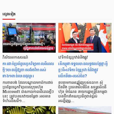
ផ្សេងទៀត
វិស័យអាកាសចរណ៍
វេទិកាខ្សែក្រវាត់និងផ្លូវ
ការដាច់ប្រព័ន្ធបច្ចេកវិទ្យាកាលពីពេល
តើកម្ពុជាទទួលបានលទ្ធផលផ្លែផ្កាអ្វី
ថ្មីៗបានធ្វើឱ្យខាតបង់ថវិកាអស់
ខ្លះពី«វេទិកាខ្សែក្រវាត់និងផ្លូវ
ជាង១ពាន់លានដុល្លារ
លើកទី៣»របស់ចិន?
ការខាតបង់ ដែលបណ្ដាលមកពីការដាច់
តបតាមការអញ្ញើញរបស់លោក ស៊ី
ប្រព័ន្ធបច្ចេកវិទ្យារបស់ក្រុមហ៊ុន
ជិនពីង ប្រធានាធិបតីចិន សម្ដេចធិបតី
Microsoft ជាសកលកាលពីពេលថ្មីៗ
ហ៊ុន ម៉ាណែត នាយករដ្ឋមន្រ្តីនៃកម្ពុជា
នេះ ត្រូវបានគេវាយតម្លៃថា អាចមាន
បានដឹកនាំគណប្រតិភូជាន់ខ្ពស់
ទំហំលើសពី១…
អញ្ជើញធ្វ…