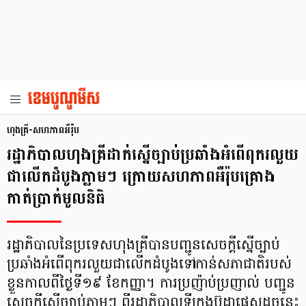
ហុងគ្រី-សហភាពអឺរ៉ុប
រដ្ឋាភិបាលហុងគ្រីដាក់ស្នើច្បាប់ប្រឆាំងអំពើពុករលួយ
ជាលើកដំបូងភ្លាមៗ ក្រោយសហភាពអឺរ៉ុបគ្រោង
កាត់ប្រាក់មូលនិធិ
រដ្ឋាភិបាលនៃប្រទេសហុងគ្រីបានបញ្ជូនសេចក្តីស្នើច្បាប់
ប្រឆាំងអំពើពុករលួយជាលើកដំបូងទៅកាន់សភាជាតិរបស់
ខ្លួនកាលពីថ្ងៃទី១៩ ខែកញ្ញា។ ការប្រញ៉ាប់ប្រញាល់ បញ្ជូន
សេចក្តីស្នើច្បាប់ភ្លាមៗ ពីរដ្ឋាភិបាលទីក្រុងប៊ូដាផេសដូចនេះ