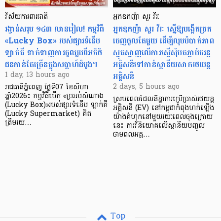
វិស័យការពារជាតិ
អ្នកឧកញ៉ា សួរ វីរៈ
រង្វាន់សរុប ១៤៣ លានរៀល! កម្មវិធី
អ្នកឧកញ៉ា សួរ វីរៈ ស្នើឱ្យបង្កើតច្រក
«Lucky Box» របស់ផ្សារទំនើប
ចេញចូលតែមួយ ដើម្បីលុបបំបាត់ភាព
ឡាក់គី ទាក់ទាញការចូលរួមពីអតិថិ
ស្មុគស្មាញលើការស្នើសុំបតភ្ជាប់ចរន្ត
ជនកាន់តែច្រើនក្នុងសប្តាហ៍ដំបូង។
អគ្គិសនីទៅកាន់ស្ថានីយសាករថយន្ត
អគ្គិសនី
1 day, 13 hours ago
2 days, 5 hours ago
រាជធានីភ្នំពេញ ថ្ងៃទី07 ខែសីហា
ឆ្នាំ2026៖ កម្មវិធីបើក «ប្រអប់សំណាង
ស្របពេលដែលនិន្នាការប្រើប្រាស់រថយន្ត
(Lucky Box)»របស់ផ្សារទំនើប ឡាក់គី
អគ្គិសនី (EV) នៅកម្ពុជាកំពុងហក់ឡើង
(Lucky Supermarket) គិត
យ៉ាងគំហុកនៅមួយរយៈពេលចុងក្រោយ
ត្រឹមរយ…
នេះ ការវិនិយោគលើស្ថានីយបញ្ចូល
ថាមពលអគ្គ…
Top