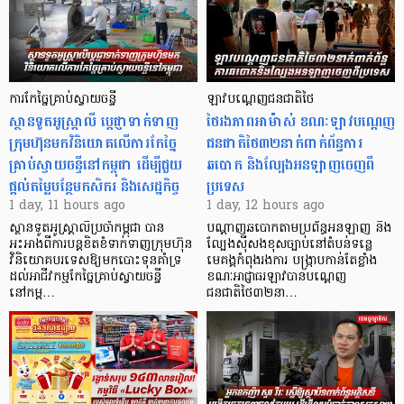
ការកែច្នៃគ្រាប់ស្វាយចន្ទី
ឡាវបណ្តេញជនជាតិថៃ
ស្ថានទូតអូស្ត្រាលី ប្តេជ្ញាទាក់ទាញ
ថៃរងភាពអាម៉ាស់ ខណៈឡាវបណ្តេញ
ក្រុមហ៊ុនមក​វិនិយោគលើការកែច្នៃ
ជនជាតិថៃ៣២នាក់ពាក់ព័ន្ធការ
គ្រាប់ស្វាយចន្ទីនៅកម្ពុជា ដើម្បីជួយ
ឆបោក និងល្បែងអនឡាញចេញពី
ផ្តល់តម្លៃបន្ថែមកសិករ និងសេដ្ឋកិច្ច
ប្រទេស
1 day, 11 hours ago
1 day, 12 hours ago
ស្ថានទូតអូស្ត្រាលីប្រចាំកម្ពុជា បាន
បណ្តាញឆបោកតាមប្រព័ន្ធអនឡាញ និង
អះអាងពីការបន្តខិតខំទាក់ទាញក្រុមហ៊ុន
ល្បែងស៊ីសងខុសច្បាប់នៅតំបន់ទន្លេ
វិនិយោគបរទេសឱ្យមកបោះទុនគាំទ្រ
មេគង្គកំពុងរងការ បង្ក្រាប​កាន់តែខ្លាំង
ដល់អាជីវកម្មកែច្នៃគ្រាប់ស្វាយចន្ទី
ខណៈអាជ្ញាធរឡាវបានបណ្តេញ
នៅកម្ព…
ជនជាតិថៃ៣២នា…