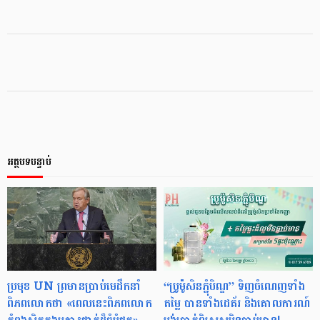
អត្ថបទបន្ទាប់
ប្រមុខ UN ព្រមានប្រាប់មេដឹកនាំ
“ប្រូម៉ូសិនភ្ជុំបិណ្ឌ” ទិញចំណេញទាំង
ពិភពលោកថា «ពេលនេះពិភពលោក
តម្លៃ បានទាំងដេគ័រ និងគោលការណ៍