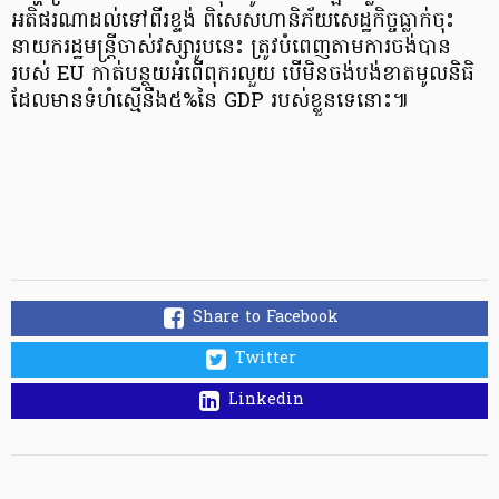
អតិផរណាដល់ទៅពីរខ្ទង់ ពិសេសហានិភ័យសេដ្ឋកិច្ចធ្លាក់ចុះ
នាយករដ្ឋមន្ត្រីចាស់វស្សារូបនេះ ត្រូវបំពេញតាមការចង់បាន
របស់ EU កាត់បន្ថយអំពើពុករលួយ បើមិនចង់បង់ខាតមូលនិធិ
ដែលមានទំហំស្មើនឹង៥%នៃ GDP របស់ខ្លួនទេនោះ៕
Share to Facebook
Twitter
Linkedin