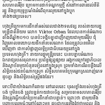
សហភាពអឺរ៉ុប ក្រោមការដាក់ទណ្ឌកម្មថ្មី សំដៅការពារដល់នីតិ
រដ្ឋ និងប្រយុទ្ធប្រឆាំងអំពើពុករលួយនៅក្នុងប្លុក
ទាំង២៧ប្រទេស។
ហុងគ្រីក្រោមការដឹកនាំអស់ពេលជាង២ទសវត្ស របស់នាយករដ្ឋ
មន្ត្រីជាតិនិយម លោក Viktor Orban ដែលបានកាន់អំណាច
តាំងពីឆ្នាំ២០១០ បានប៉ះទង្គិចគ្នាជាញឹកញយជាមួយអឺរ៉ុប ជុំ
វិញគោលនយោបាយដឹកនាំរបស់លោក ដែលត្រូវបានមើល
ឃើញថា ជាការបំផ្លាញលទ្ធិប្រជាធិបតេយ្យនៅក្នុង
ប្រទេសហុងគ្រី។ នាយករដ្ឋមន្ត្រីរូបនេះ បានបន្ទាបអំណាច
ឯករាជ្យរបស់តុលាការ ប្រព័ន្ធផ្សព្វផ្សាយ អង្គការក្រៅរដ្ឋាភិបាល
និងស្ថាប័នមួយចំនួនទៀតនៅក្នុងស្រុក ព្រមទាំងការរឹតបន្តឹងលើ
សិទ្ធិរបស់ជនចំណាកស្រុក សិទ្ធិសហគមន៍ក្រុមអ្នកស្រលាញ់ភេទ
ដូចគ្នា និងសិទ្ធិរបស់ស្ត្រីផងដែរ។
ទោះបីជាយ៉ាងណាក៏ដោយ នៅពេលនេះ បុរសខ្លាំងរបស់ហុងគ្រី
ចង់ ឬមិនចង់ ត្រូវបន្ទន់កាយវាចាចិត្ត សម្របតាមសហភាពអឺរ៉ុប
និងត្រូវធ្វើការកែប្រែការដឹកនាំជាបន្ទាន់។ ព្រោះថា ជាមួយនឹង
បញ្ហាប្រឈមធំៗនៅចំពោះមុខ ដូចជាការឡើងថ្លៃថាមពល និង