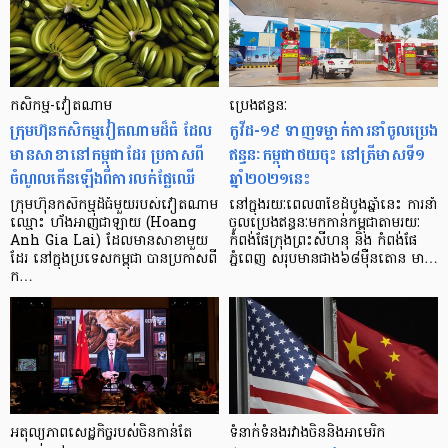
កសិកម្ម-វៀតណាម
ប្រេងឥន្ធនៈ
ក្រុមហ៊ុន​កសិកម្ម​វៀតណាម​ដ៏ធំ ដែល
កូវីដ-១៩ ទាញទម្លាក់ការនាំចូលប្រេង
មានសាខានៅកម្ពុជាដែរ ប្រកាសពី​
ឥន្ធនៈកម្ពុជាថយចុះ នៅត្រីមាសទី១
ចំណូល​កើន​ឡើង​ពីការលក់​ផ្លែឈើ
ឆ្នាំ២០២១នេះ
ក្រុមហ៊ុន​កសិកម្ម​ដ៏ធំមួយរបស់​វៀតណាម
នៅក្នុងរយៈពេល៣ខែដំបូងឆ្នាំនេះ ការនាំ
ឈ្មោះ ហ័ងអាញ់​ជាឡាយ (Hoang
ចូលប្រេងឥន្ធនៈមកកាន់កម្ពុជាតាមរយៈ
Anh Gia Lai) ដែលមានសាខាមួយ
កំពង់ផែក្រុងព្រះសីហនុ និង កំពង់ផែ
ដែរ នៅក្នុង​ប្រទេស​កម្ពុជា បានប្រកាស​ពី​
ភ្នំពេញ សរុបមានជាង៦៨ម៉ឺនតោន មា…
ក…
អតុល្យភាពសេដ្ឋកិច្ចរបស់ចិនកាន់តែ
ទំនាក់ទំនងរវាងចិននិងអាមេរិក