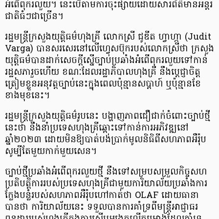
អំពើពុករលួយ។ នេះបើតាមការចុះផ្សាយដោយសារព័ត៌មានអន្តរ
ជាតិធំៗជាច្រើន។
រដ្ឋមន្ត្រីក្រសួងយុត្តិធម៌ហុងគ្រី លោកស្រី ជូឌីត ហ្វាហ្កា (Judit
Varga) បានសរសេរនៅលើហ្វេសប៊ុករបស់លោកស្រីថា ក្រសួង
យុត្តិធម៌បានដាក់សេចក្តីស្នើច្បាប់ប្រឆាំងអំពើពុករលួយទៅកាន់
រដ្ឋសភារួចហើយ ខណៈដែលរដ្ឋាភិបាលហុងគ្រី នឹងប្តេជ្ញាចិត្ត
ត្រៀមខ្លួនអនុវត្តច្បាប់នេះក្នុងពេលប៉ុន្មានសប្តាហ៍ ឬប៉ុន្មានខែ
ខាងមុខនេះ។
រដ្ឋមន្ត្រីក្រសួងយុត្តិធម៌រូបនេះ បង្ហាញភាពជឿជាក់ចំពោះច្បាប់ថ្មី
នេះថា នឹងនាំប្រទេសហុងគ្រីឆ្ពោះទៅកាន់ការអភិវឌ្ឍនៅ
ឆ្នាំ២០២៣ ដោយមិនឱ្យបាត់បង់ប្រាក់មូលនិធិពីសហភាពអឺរ៉ុប
សូម្បីតែមួយកាក់មួយសេន។
ច្បាប់ថ្មីប្រឆាំងអំពើពុករលួយថ្មី នឹងទៅសម្របសម្រួលកិច្ចសហ
ប្រតិបត្តិការរបស់ប្រទេសហុងគ្រីជាមួយការិយាល័យប្រឆាំងការ
ក្លែងបន្លំរបស់សហភាពអឺរ៉ុបហៅកាត់ថា OLAF ដោយធានា
បានថា ការិយាល័យនេះ ទទួលបានការគាំទ្រពីមន្ត្រីអាជ្ញាធរ