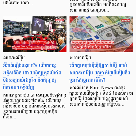
បងធំនៅសហភា…
ប្រធានាធិបតីអាម៉េរិក មកពីគណបក្ស
សាធារណរដ្ឋ បានព្រមា…
សហភាពអឺរ៉ុប
សហភាពអឺរ៉ុប
អឺរ៉ុបដំឡើងពន្ធ៣៨% លើរថយន្ត
តើកត្តាចម្បងអ្វីធ្វើឱ្យប្រាក់អឺរ៉ូ របស់
អគ្គិសនីចិន ដោយធ្វើឱ្យក្រុងប៉េកាំង
សហភាពអឺរ៉ុប បន្តធ្លាក់ថ្លៃបើធៀបនឹង
ខឹងសម្បារយ៉ាងខ្លាំង និងជំរុញឱ្យ
ប្រាក់ដុល្លារអាម៉េរិក?
ពិចារណាឡើងវិញ
សារព័ត៌មាន Euro News បានចុះ
ផ្សាយកាលពីថ្ងៃអង្គារ ទី១៤ ខែឧសភា ថា
គណៈកម្មការអឺរ៉ុប បានសម្រេចដំឡើងពន្ធ
ប្រាក់អឺរ៉ូ ដែលជារូបិយប័ណ្ណផ្លូវការរបស់
នាំចូលរហូតដល់ទៅ៣៨% លើរថយន្ត
សហភាពអឺរ៉ុបបានបន្តធ្លាក់ថ្លៃបើធ…
អគ្គិសនីចិន បន្ទាប់ពីការស៊ើបអង្កេតរបស់
ខ្លួនបានរកឃើញថា បណ្ដាក្រុមហ៊ុន
ផលិត…