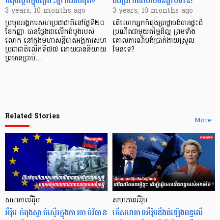
កំពុងស្ថិតក្នុងគ្រោះថ្នាក់ដ៏ធំបំផុត»
បង់ប្រាក់ពិសេសមិនធ្លាប់មាន!
3 years, 10 months ago
3 years, 10 months ago
ប្រមុខអង្គការសហប្រជាជាតិនៅថ្ងៃទី២០
តើលោកអ្នកកំពុងប្រាថ្នាចង់បានផ្ទះដ៏
ខែកញ្ញា បានថ្លែងជាលើកដំបូងរបស់
ប្រណីតជាមួយតម្លៃដ៏ល្អ ព្រមទាំង
លោក នៅក្នុងមហាសន្និបាតអង្គការសហ
គោលការណ៍បង់ប្រាក់ងាយស្រួល
ប្រជាជាតិលើកទី៧៧ ដោយបាននិយាយ
មែនទេ?
ព្រមានប្រាប់…
Related Stories
More
សហភាពអឺរ៉ុប
សហភាពអឺរ៉ុប
អឺរ៉ុប កំពុងស្ទាក់ស្ទើរក្នុងការចាត់វិធាន
តើសហភាពអឺរ៉ុបនឹងដំឡើងពន្ធលើ