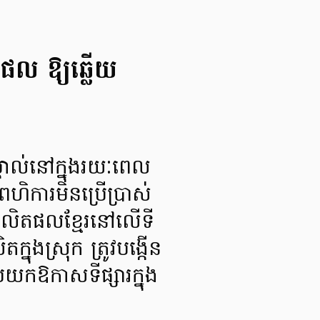
តផល ឱ្យឆ្លើយ
្គាល់នៅក្នុងរយៈពេល
ហិការមិនប្រើប្រាស់
ផលិតផលខ្មែរនៅលើទី
នុងស្រុក ត្រូវបង្កើន
ាប់យកឱកាសទីផ្សារក្នុង