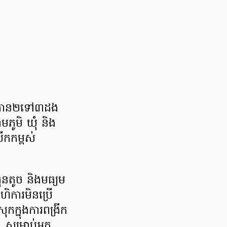
នឱ្យបាន២ទៅ៣ដង
ាមភូមិ ឃុំ និង
ើកកម្ពស់
ុនតូច និងមធ្យម
ហិការមិនប្រើ
កក្នុងការពង្រីក
 សម្រាប់អ្នក