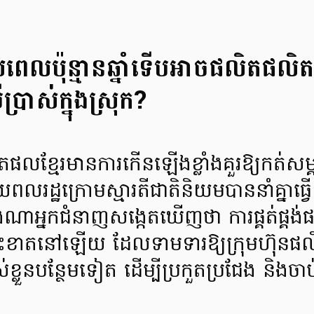
យពេលប៉ុន្មានឆ្នាំទើបអាចផលិតផលិ
ប្រាស់ក្នុងស្រុក?
ផលខ្មែរមានការកើនឡើងខ្លាំងគួរឱ្យកត់សម
ដ្ឋក្រោមស្មារតីជាតិនិយមបាននាំគ្នាធ្វើព
អ្នកជំនាញសង្កេតឃើញថា ការផ្គត់ផ្គង់
វះខាតនៅឡើយ ដែលទាមទារឱ្យក្រុមហ៊ុនផលិតក្
ស់ខ្លួនបន្ថែមទៀត ដើម្បីប្រកួតប្រជែង និងច