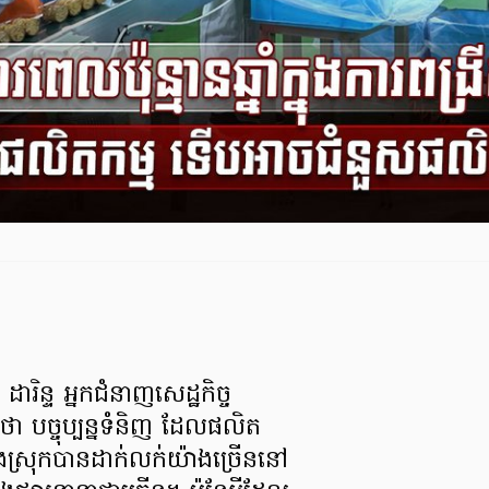
រិន្ទ អ្នកជំនាញសេដ្ឋកិច្ច
ា បច្ចុប្បន្នទំនិញ ដែលផលិត
ងស្រុកបានដាក់លក់យ៉ាងច្រើននៅ