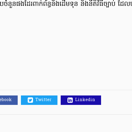
យចំនួនផងដែរពាក់ព័ន្ធនឹងដើមទុន និងនីតិវិធីច្បាប់ 
cebook
Twitter
Linkedin