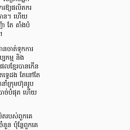
ារឱ្យផលិតករ
ងបាន។ ហើយ
៉ា តែ តាំងប៉
។
ានចាត់ទុកការ
្បកម្ម និង
តផលខ្មែរបានកើន
ិតទ្វេដង តែនៅតែ
នាំក្រុមហ៊ុនរូប
ំបាច់បំផុត ហើយ
លិតរបស់ពួកគេ
ួន ប៉ុន្តែពួកគេ