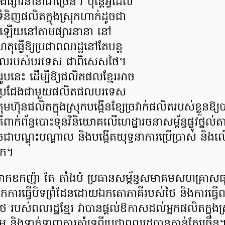
ផ្សារនានាជាច្រើន​។ ប៉ុន្តែអ្វីដែល
់ទំនិញផលិតក្នុងស្រុកហាក់ដូចជា
ៅឡើយនៅតាមផ្សារនានា នៅ
ធ្វើឱ្យប្រជាពលរដ្ឋនៅតែបន្ត
ិតផលរបស់បរទេស ជាពិសេសថៃ។
ូបនេះ ដើម្បីឱ្យផលិតផលខ្មែរអាច
ួតប្រជែងជាមួយផលិតផលបរទេស
រុមហ៊ុនផលិតក្នុងស្រុកបង្កើនខ្សែច្រវាក់ផលិតរបស់ខ្លួ
ពាក់ព័ន្ធបោះទុនវិនិយោគលើហេដ្ឋារចនាសម្ព័ន្ធផ្លូវថ្នល់ត
ចជាបណ្ដុះបណ្ដាល និងបង្កើតយុទ្ធនាការប្រើប្រាស់ និងល
ុក។
លោកឧកញ៉ា តែ តាំងប៉ ប្រធានសម្ព័ន្ធសមាគមសហគ្រាសធ
ទុកការធ្វើបិទព្រំដែនដោយឯកតោភាគីរបស់ថៃ និងការធ្វើព
របស់ពលរដ្ឋខ្មែរ វាបានផ្តល់ឱកាសដល់អ្នកផលិតក្នុងស្រុ
ម្ម និងទាក់ទាញការគាំទ្រពីប្រជាពលរដ្ឋបានកាន់តែច្រើន។