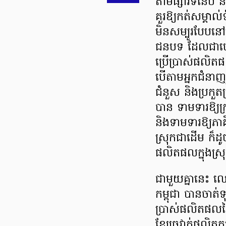
តាមផ្សារទំនើប និង
គួរឱ្យកត់សម្គាល
មិនសម្បូរបែបន
ជនបទ ដែលជាហេតុ
ប្រើប្រាស់ផល
បើតាមអ្នកជំនាញរ
ជំនួស និងប្រក
បាន ទាមទារឱ្យក្
និងទាមទារឱ្យភាគី
ស្រុកជាដើម ក៏ដូ
ផលិតផលក្នុងស្រ
​ជាមួយគ្នានេះ 
កម្ពុជា បានចាត់
ប្រាស់ផលិតផលថៃ 
ខ្សែច្រវាក់ផលិតក