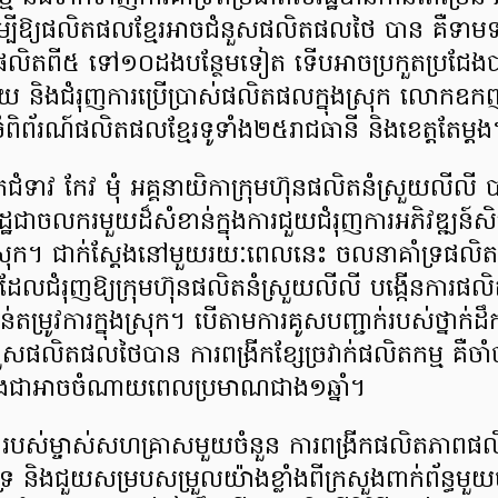
ម្បីឱ្យផលិតផលខ្មែរអាចជំនួសផលិតផលថៃ បាន គឺទាមទ
ពផលិតពី៥ ទៅ១០ដងបន្ថែមទៀត ទើបអាចប្រកួតប្រជែ
ផ្សាយ និងជំរុញការប្រើប្រាស់ផលិតផលក្នុងស្រុក លោកឧកញ
ពិព័រណ៍ផលិតផលខ្មែរទូទាំង២៥រាជធានី និងខេត្តតែម្ដង
ាវ កែវ មុំ អគ្គនាយិកាក្រុមហ៊ុនផលិតនំស្រួយលីលី ប
ដ្ឋជាចលករមួយដ៏សំខាន់ក្នុងការជួយជំរុញការអភិវឌ្ឍន៍សិប
ងស្រុក។ ជាក់ស្ដែងនៅមួយរយៈពេលនេះ ចលនាគាំទ្រផលិ
ែលជំរុញឱ្យក្រុមហ៊ុនផលិតនំស្រួយលីលី បង្កើនការផល
ាន់តម្រូវការក្នុងស្រុក។ បើតាមការគូសបញ្ជាក់របស់ថ្នាក់ដឹក
នួសផលិតផលថៃបាន ការពង្រីកខ្សែច្រវាក់ផលិតកម្ម គឺចា
ំនងជាអាចចំណាយពេលប្រមាណជាង១ឆ្នាំ។
ងរបស់ម្ចាស់សហគ្រាសមួយចំនួន ការពង្រីកផលិតភាពផ
រ និងជួយសម្របសម្រួលយ៉ាងខ្លាំងពីក្រសួងពាក់ព័ន្ធមួយចំន