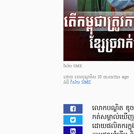
វិស័យ SME
ដោយ
​ ខេមបូណូមីស
10 months ago
អំពី
វិស័យ SME
លោកបណ្ឌិត ឌុច ដា
កត់សម្គាល់ឃើញថ
ដោយផលិតករក្នុ