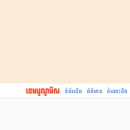
ទំព័រដើម
ព័ត៌មាន
ចំណេះដឹង