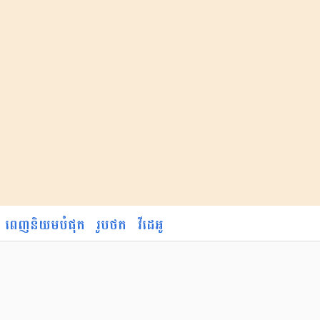
ពេញនិយមបំផុត
រូបថត
វីដេអូ