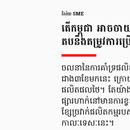
វិស័យ SME
តើកម្ពុជា អាចចា
តបនឹងតម្រូវការប្រើ
ចលនានៃការគាំទ្រផលិត
ជាង៣ខែមកនេះ ក្រោយពលរ
ផលិតផលថៃ។ តែយ៉ាងណា
ផ្សារហាក់នៅមានការខ្
ខ្សែច្រវាក់ផលិតកម្មរប
កាលៈទេសៈនេះ។