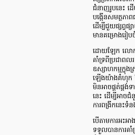
ជំនាញរូបនេះ ដើ
បង្កើនសមត្ថភា
ដើម្បីជួយផ្សព្វ
មានគម្រោងរៀបចំ
​ដោយឡែក លោកជំទ
គាំទ្រពីប្រជាពលរ
ឧស្សាហកម្មក្នុ
ឡើងយ៉ាងគំហុក ដ
មិនអាចផ្គត់ផ្គង់ទ
នេះ ដើម្បីអាចជំ
ការពង្រីកនេះទ
​បើតាមការអះអា
ទទួលបានការគាំទ្