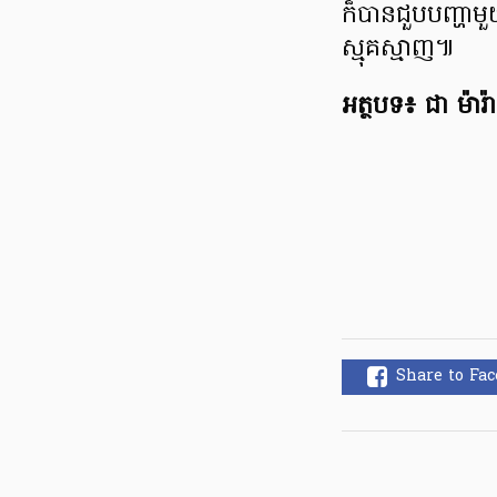
ក៏បានជួបបញ្ហាមួ
ស្មុគស្មាញ៕
អត្ថបទ​៖ ជា ម៉ារ៉ា
Share to Fa