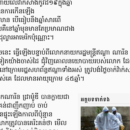
យលើវ៉ាក់សាំងកូវីដ១៩ក្នុងឆ្នាំ
មានការកើនឡើង
ន បើធៀបនឹងឆ្នាំសារពើ
ឺនៅឆ្នាំមុនមានតែប្រមាណជាង
្លារអាមេរិកប៉ុណ្ណោះ។
ចនេះ ធ្វើឡើងបន្ទាប់ពីលោកនាយករដ្ឋមន្ត្រីឥណ្ឌា ណារីន ដ
ីម្តងទៀតយ៉ាងចាស់ដៃ ជុំវិញគោលនយោបាយរបស់លោក ដែ
ៅក្រោមរដ្ឋសហព័ន្ធឥណ្ឌាទាំងអស់ ត្រូវបង់ថ្លៃចាក់វ៉ាក់ស
បស់គេ ដែលមានអាយុក្រោម ៤៥ឆ្នាំ។
រីន ដ្រាម៉ូឌី បានក្លាយជា
អត្ថបទទាក់ទង
ិះគន់ជាញឹកញាប់ ចាប់
ផ្ទុះឡើងកាលពីប៉ុន្មាន
កត្រូវបានគេរិះគន់ថា មើល