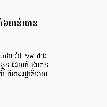
ដល់៦ពាន់លាន
់សាំងកូវីដ-១៩ ជាង
់ខ្លួន ដែលកំពុងមាន
ីរ ពីខាងរដ្ឋាភិបាល