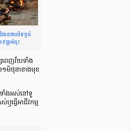
វិធានការបិទខ្ទប់
៩ធ្លាក់ចុះ
ពេញវ័យទាំង
ី២១មិថុនាខាងមុខ
ជនទាំងអស់នៅទូ
ឬធ្វើអាជីវកម្ម