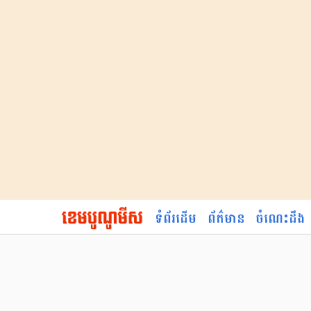
ទំព័រដើម
ព័ត៌មាន
ចំណេះដឹង