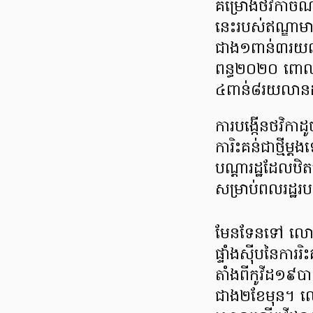
គម្រោងថវិកាចំណា
នេះរបស់ឥណ្ឌា
ជាង១ពាន់៣រយលា
ពន្ធ២០២០ ពោលគ
៤ពាន់៨រយលានដុល
ការបង្កើនថវិកាដូ
ការិះគន់ជាថ្ម
បណ្តារដ្ឋដែលឋិតន
សម្រាប់ពលរដ្ឋរ
មែនទែនទៅ លោកណា
ផ្ទាំងស៊ីបនៃការរ
តាំងពីកូវីដ១៩បាន
ជាង២ខែមុន។ លោ