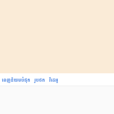
ពេញនិយមបំផុត
រូបថត
វីដេអូ