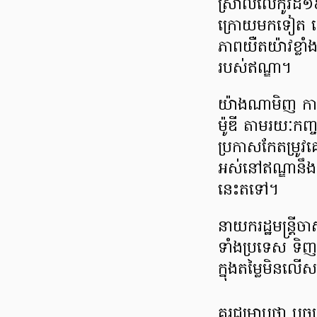
ស្រាលលើកូវីដ១៩
ក្រោយមកទៀត លោ
ភាពយឺតយ៉ាវខ្លាំង
របស់ឥណ្ឌា។
យ៉ាងណាមិញ កាលព
ម៉ូឌី តាមរយៈកញ្
ប្រកាសកែតម្រ
អស់នៅឥណ្ឌានឹងទ
នេះតទៅ។
នាយករដ្ឋមន្ត្រី
ទាំងប្រទេស ទិញ
ក្នុងតម្លៃមិនលើ
គួរជម្រាបថា បច្ចុប