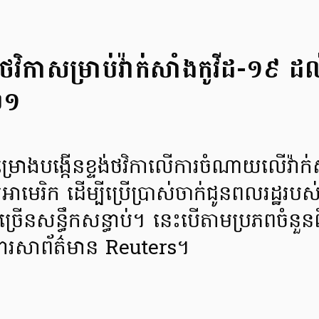
នថវិកាសម្រាប់វ៉ាក់សាំងកូវីដ-១៩ 
២១
ម្រោងបង្កើនខ្ទង់ថវិកាលើការចំណាយលើវ៉ាក
មេរិក ដើម្បីប្រើប្រាស់ចាក់ជូនពលរដ្ឋរបស
ងច្រើនសន្ធឹកសន្ធាប់។ នេះបើតាមប្រភពចំនួនព
ក់ងារសាព័ត៌មាន Reuters។