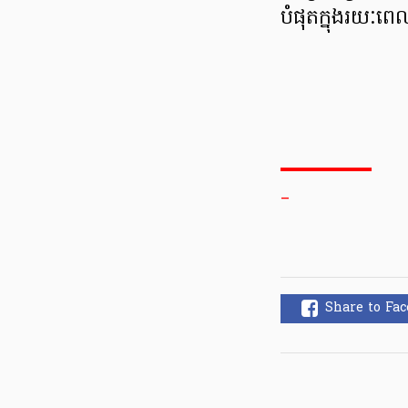
បំផុតក្នុងរយៈ
_
Share to Fa