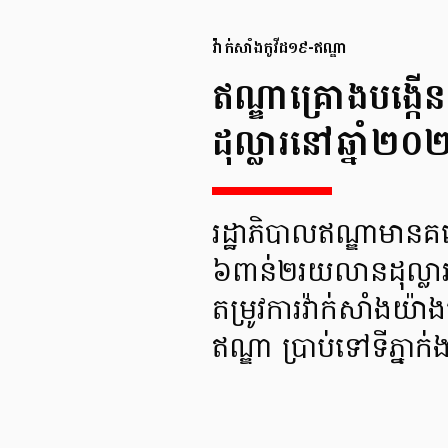
វ៉ាក់សាំងកូវីដ១៩-ឥណ្ឌា
ឥណ្ឌាគ្រោងបង្កើ
ដុល្លារនៅឆ្នាំ២០
រដ្ឋាភិបាលឥណ្ឌាមានគ
៦ពាន់២រយលានដុល្លារអា
តម្រូវការវ៉ាក់សាំងយ៉ា
ឥណ្ឌា ប្រាប់ទៅទីភ្នា