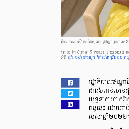
ដំណើរការចាក់វ៉ាក់សាំងឲ្យពលរដ្ឋឥណ្ឌា រូបភាព៖
ដោយ
វុធ ច័ន្ទតារា
5 years, 1 month a
អំពី
កូវីដ១៩នៅឥណ្ឌា
វ៉ាក់សាំងកូវីដ១៩
ឥណ
រដ្ឋាភិបាលឥណ្ឌា
ជាង៦ពាន់លានដុ
យុទ្ធនាការចាក់វ៉
ពន្ធនេះ ដោយរា
មេសាឆ្នាំ២០២២