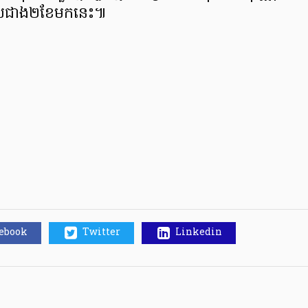
ពេលជាង២ខែមកនេះ៕
cebook
Twitter
Linkedin