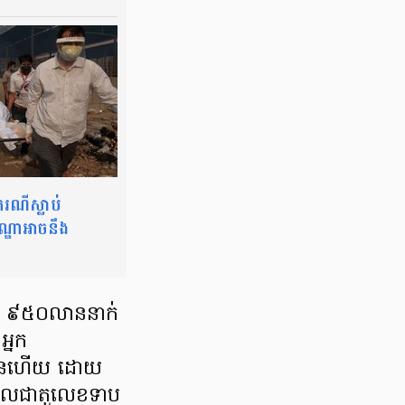
ណីស្លាប់
្ឌាអាចនឹង
ាណ ៩៥០លាននាក់
អ្នក
្រើនហើយ ដោយ
ោះ ដែលជាតួលេខទាប