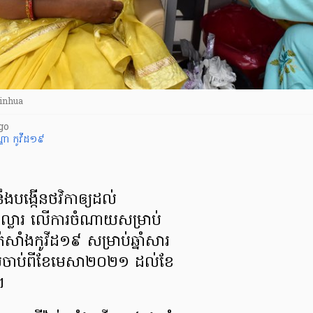
 Xinhua
go
្ឌា
កូវីដ១៩
នឹងបង្កើនថវិកាឲ្យដល់
ល្លារ លើការចំណាយសម្រាប់
ាក់សាំងកូវីដ១៩ សម្រាប់ឆ្នាំសារ
ប់ចាប់ពីខែមេសា២០២១ ដល់ខែ
។