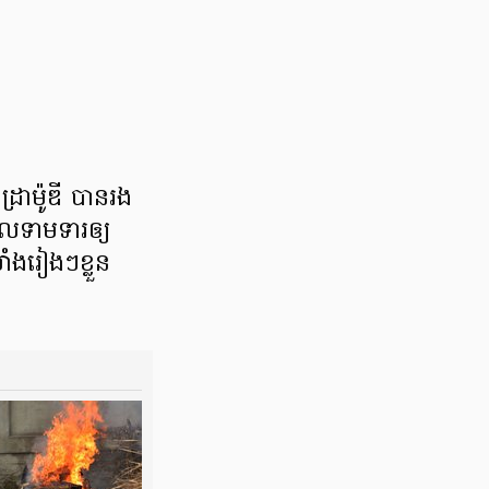
្រាម៉ូឌី បានរង
លទាមទារឲ្យ
ាំងរៀងៗខ្លួន