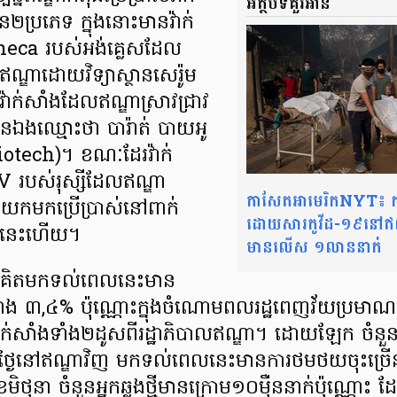
អត្ថបទគួរអាន
ន២ប្រភេទ ក្នុងនោះមានវ៉ាក់
neca របស់អង់គ្លេសដែល
្ឌាដោយវិទ្យាស្ថានសេរ៉ូម
៉ាក់សាំងដែលឥណ្ឌាស្រាវជ្រាវ
នឯងឈ្មោះថា បារ៉ាត់ បាយអូ
iotech)។ ខណៈដែរវ៉ាក់
 របស់រុស្សីដែលឥណ្ឌា
កាសែតអាមេរិកNYT៖ ករ
រូវយកមកប្រើប្រាស់នៅពាក់
ដោយសារកូវីដ-១៩នៅឥណ
នានេះហើយ។
មានលើស ១លាននាក់
បើគិតមកទល់ពេលនេះមាន
ជាង ៣,៤% ប៉ុណ្ណោះក្នុងចំណោមពលរដ្ឋពេញវ័យប្រម
់សាំងទាំង២ដូសពីរដ្ឋាភិបាលឥណ្ឌា។ ដោយឡែក ចំនួន
រចាំថ្ងៃនៅឥណ្ឌាវិញ មកទល់ពេលនេះមានការថមថយចុះច
 ខែមិថុនា ចំនួនអ្នកឆ្លងថ្មីមានក្រោម១០ម៉ឺននាក់ប៉ុណ្ណ