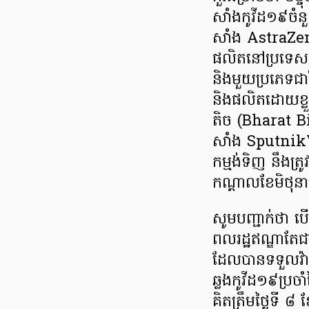
សាំងកូវីដ១៩ចំនួ
សាំង AstraZe
ផលិតនៅប្រទេសឥណ
និងមួយប្រភេទជាវ
និងផលិតដោយខ្លួ
តិច (Bharat B
សាំង SputnikV
កម្មង់ទិញ នឹងត្
កណ្តាលខែមិថុ
សូមបញ្ជាក់ថា 
ពលរដ្ឋឥណ្ឌាតែ
ដែលបានទទួលវ៉ាក
ឆ្លងកូវីដ១៩ប្
គិតត្រឹមថ្ងៃទី ៨