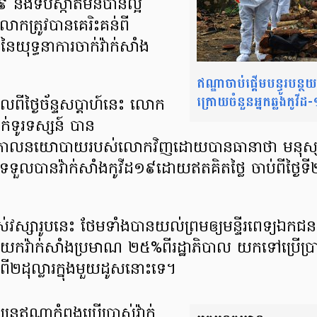
 និងទប់ស្កាត់មិនបានល្អ
កត្រូវបានគេរិះគន់ពី
នៃយុទ្ធនាការចាក់វ៉ាក់សាំង
ឥណ្ឌាចាប់ផ្តើមបន្ធូរបន្ថយ
ក្រោយចំនួនអ្នកឆ្លងកូវីដ-១
ីថ្ងៃច័ន្ទសប្តាហ៍នេះ លោក
ចក់ទូរទស្សន៍ បាន
ូវគោលនយោបាយរបស់លោកវិញដោយបានធានាថា មនុស្ស
ទួលបានវ៉ាក់សាំងកូវីដ១៩ដោយឥតគិតថ្លៃ ចាប់ពីថ្ងៃទ
ចាស់វស្សារូបនេះ ថែមទាំងបានយល់ព្រមឲ្យមន្ទីរពេទ្យឯក
យកវ៉ាក់សាំងប្រមាណ ២៥%ពីរដ្ឋាភិបាល យកទៅប្រើប្រាស់
សពី២ដុល្លារក្នុងមួយដូសនោះទេ។
្បន្នឥណ្ឌាកំពុងប្រើប្រាស់វ៉ាក់