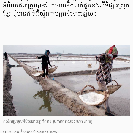
អំបិល​ដែល​ត្រូវ​បាន​ចែកចាយ​និង​លក់ដូរ​នៅ​លើ​ទីផ្សារ​ស្រុក​
ខ្មែរ ពុំ​មាន​ជាតិ​អ៊ីយ៉ូដ​គ្រប់​គ្រាន់​នោះ​ឡើយ។
កសិករ​ប្រមូល​អំបិល​នៅ​ខេត្ត​កំពត។ រូបភាពឯកសារ៖ ហេង ភារម្យ
ដោយ
សូរ វិសេស
9 years ago