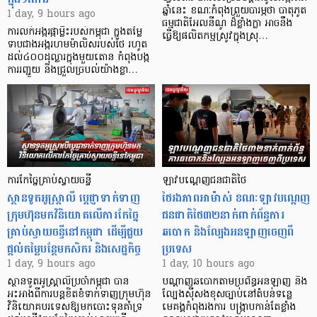
ឆ្នាំនេះ ខណៈកំពុងព្រួយបារម្ភថា បាតុភូត
1 day, 9 hours ago
ធម្មជាតិអែលនីណូ ដ៏ខ្លាំងក្លា​ អាចនឹង
ការលក់អង្ករផ្កាម្លិះរបស់កម្ពុជា ក្នុងតម្លៃ
ធ្វើឱ្យផលិតកម្មស្រូវក្នុងស្រុ…
ទាបជាងអង្ករហមម៉ាលិសរបស់ថៃ រហូត
ដល់៤០០ដុល្លារក្នុងមួយតោន កំពុងបង្ក
ការរញ្ជួយ និងជ្រួលច្របល់យ៉ាងខ្លា…
ការកែច្នៃគ្រាប់ស្វាយចន្ទី
ឡាវបណ្តេញជនជាតិថៃ
ស្ថានទូតអូស្ត្រាលី ប្តេជ្ញាទាក់ទាញ
ថៃរងភាពអាម៉ាស់ ខណៈឡាវបណ្តេញ
ក្រុមហ៊ុនមក​វិនិយោគលើការកែច្នៃ
ជនជាតិថៃ៣២នាក់ពាក់ព័ន្ធការ
គ្រាប់ស្វាយចន្ទីនៅកម្ពុជា ដើម្បីជួយ
ឆបោក និងល្បែងអនឡាញចេញពី
ផ្តល់តម្លៃបន្ថែមកសិករ និងសេដ្ឋកិច្ច
ប្រទេស
1 day, 9 hours ago
1 day, 10 hours ago
ស្ថានទូតអូស្ត្រាលីប្រចាំកម្ពុជា បាន
បណ្តាញឆបោកតាមប្រព័ន្ធអនឡាញ និង
អះអាងពីការបន្តខិតខំទាក់ទាញក្រុមហ៊ុន
ល្បែងស៊ីសងខុសច្បាប់នៅតំបន់ទន្លេ
វិនិយោគបរទេសឱ្យមកបោះទុនគាំទ្រ
មេគង្គកំពុងរងការ បង្ក្រាប​កាន់តែខ្លាំង