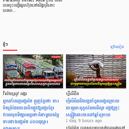
Parkson Retail Asia Ltd ដែល
បានចុះបញ្ចីផ្សារហ៊ុននៅសិង្ហបុរីនោះ
បានចា…
ថ្មីៗ
ច្រើនទៀត
វិស័យស្រូវ អង្ករ
ហ្វីលីពីន
អ្នកនាំចេញអង្ករថៃ ត្អូញត្អែរថា ការ
ហ្វីលីពីននឹងបន្តនាំចូលអង្ករក្រោយ
បិទព្រំដែនបានបើកផ្លូវឱ្យអង្ករខ្មែរ
បារម្ភបាតុភូតអែលនីណូ បង្កឱ្យខ្វះ
វាយលុកទីផ្សារអន្តរជាតិជាមួយតម្លៃ
ស្បៀងអាហារនៅឆ្នាំក្រោយ
ទាបជាងអង្ករថៃ ៤០០ដុល្លារ
1 day, 9 hours ago
ក្នុង១តោន
ហ្វីលីពីន បាន​សម្រេចបន្តនាំចូលអង្ករនៅ