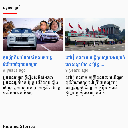
អត្ថបទបន្ទាប់
ឧកញ៉ា​ពីរ​រូប​ដែល​នាំ​ចូល​រថយន្ត​
នៅ​វៀតណាម មន្ត្រី​ពុករលួយ​អាច​រួច​ពី​
ទំនើបៗ​បំផុត​​​​​មក​កម្ពុជា
ទោសស្លាប់​បាន ប៉ុន្តែ ...
9 years ago
9 years ago
ប្រទេស​កម្ពុជា ថ្វីត្បិត​តែ​មិនមែន​​ជា​
នៅ​វៀតណាម មន្ត្រី​ដែល​គេ​រក​ឃើញថា​
ប្រទេស​អ្នក​មាន ប៉ុន្តែ បើ​និយាយ​រឿង​
ប្រើ​អំណាច​ខុស​ដើម្បី​កិបកេងទ្រព្យ​
រថយន្ត អ្នកមានៗ​នៅស្រុកខ្មែរ​ជិះ​រថយន្ត​
សម្បត្តិ​រដ្ឋ​ក្នុង​ទឹកប្រាក់ ២ម៉ឺន ២ពាន់​
ទំនើបៗ​បំផុត និង​ថ្លៃ…
ដុល្លារ ឬ​ទទួលសំណូក​ពី ១…
Related Stories