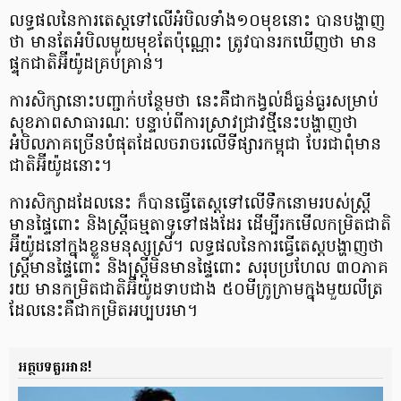
លទ្ធផល​នៃ​ការ​តេស្ត​ទៅ​លើ​អំបិល​ទាំង​១០​មុខ​នោះ បាន​បង្ហាញ​
ថា មាន​តែ​អំបិល​មួយ​មុខ​តែ​ប៉ុណ្ណោះ ត្រូវ​បាន​រក​ឃើញ​ថា មាន​
ផ្ទុក​ជាតិ​អ៊ីយ៉ូដ​គ្រប់​គ្រាន់។
ការសិក្សា​នោះ​បញ្ជាក់​បន្ថែម​ថា នេះ​គឺ​ជា​កង្វល់​ដ៏​ធ្ងន់ធ្ងរ​សម្រាប់​
សុខភាព​សាធារណៈ បន្ទាប់​ពី​ការ​ស្រាវជ្រាវ​ថ្មី​នេះ​បង្ហាញ​ថា
អំបិល​ភាគ​ច្រើន​បំផុត​ដែល​ចរាចរ​លើ​ទីផ្សារ​កម្ពុជា បែរ​ជា​ពុំ​មាន​
ជាតិ​អ៊ីយ៉ូដ​នោះ។
ការសិក្សា​ដដែល​នេះ ក៏​បាន​ធ្វើ​តេស្ត​ទៅ​លើ​ទឹក​នោម​របស់​ស្ត្រី​
មាន​ផ្ទៃ​ពោះ និង​ស្ត្រី​ធម្មតា​ទូទៅ​ផង​ដែរ ដើម្បី​រក​មើល​កម្រិត​ជាតិ​
អ៊ីយ៉ូដ​នៅ​ក្នុង​ខ្លួន​មនុស្ស​ស្រី។ លទ្ធផល​នៃ​ការ​ធ្វើ​តេស្ត​បង្ហាញ​ថា
ស្ត្រី​មាន​ផ្ទៃ​ពោះ ​និង​ស្ត្រី​មិន​មាន​ផ្ទៃ​ពោះ សរុប​ប្រហែល ៣០​ភាគ​
រយ មាន​កម្រិត​ជាតិ​អ៊ីយ៉ូដ​ទាប​ជាង ៥០​មីក្រូ​ក្រាម​ក្នុង​មួយ​លីត្រ
ដែល​នេះ​គឺ​ជា​កម្រិត​អប្បបរមា។
អត្ថបទគួរអាន!