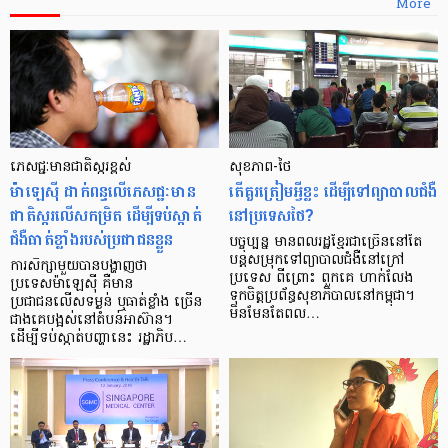
More
ភេសជ្ជៈមានជាតិស្ករខ្ពស់
សុខភាព-ថៃ
ម៉ាឡេស៊ី ដាក់ពន្ធលើភេសជ្ជៈមាន
តើគួរត្រៀមអ្វីខ្លះ ដើម្បីទៅព្យាបាលជំងឺ
ជាតិស្ករលើសកម្រិត ដើម្បីទប់ស្កាត់
នៅប្រទេសថៃ?
ជំងឺធាត់ខ្លាំងរបស់ប្រជាជនខ្លួន
បច្ចុប្បន្ន មានពលរដ្ឋខ្មែរជាច្រើននៅតែ
បន្តសម្រុកទៅព្យាបាលជំងឺនៅក្រៅ
ការសិក្សាមួយបានបង្ហាញថា
ប្រទេស ពីព្រោះ ពួកគេ ហាក់លែង
ប្រទេសម៉ាឡេស៊ី គឺមាន
ទុកចិត្តប្រព័ន្ធសុខាភិបាលនៅកម្ពុជា។
ប្រជាជនលើសទម្ងន់ ឬធាត់ខ្លាំង ច្រើន
មិនមែនតែពល…
ជាងគេបង្អស់នៅតំបន់អាស៊ាន។
ដើម្បីទប់ស្កាត់បញ្ហានេះ រដ្ឋាភិប…