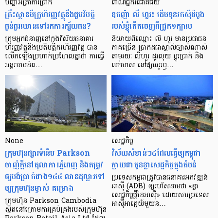
បញ្ហា​អត្រា​ការប្រាក់
ពាណិជ្ជករជោគជ័យ
គ្រឹះស្ថាន​មីក្រូ​ហិរញ្ញវត្ថុ​នឹង​ជួប​វិបត្តិ​
ឧកញ៉ា លី ហួរ៖ ដើមទុនរកស៊ីដំបូង
ធ្ងន់ធ្ងរ​ឈាន​ទៅ​រក​ការ​ក្ស័យធន?
របស់ខ្ញុំកើតចេញពីជ្រូក១ក្បាល
ក្រុម​អ្នក​ជំនាញ​នៅ​ក្នុង​វិស័យ​ធនាគារ
និយាយ​ពី​ឈ្មោះ លី ហួរ មាន​ប្រជាជន​
ហិរញ្ញវត្ថុ​និង​ប្រតិបត្តិករ​ហិរញ្ញ​វត្ថុ បាន​​
ភាគ​ច្រើន ប្រាកដ​ជា​ស្គាល់​ច្បាស់​ណាស់
លើក​ឡើង​ប្រហាក់​ប្រហែល​គ្នា​ថា ការ​ធ្វើ​
តាមរយៈ លីហួរ ដូរ​លុយ ប្តូរ​បា្រក់ និង​
អន្តរាគមន៍​ព…
លក់​មាស នៅ​ផ្សារ​អូរ​ឫ…
None
សេដ្ឋកិច្ច​
ក្រុមហ៊ុនផ្សារទំនើប Parkson
វិស័យ​សំខាន់ៗ​៤​ដែល​ធ្វើ​ឲ្យ​កម្ពុជា​
ចាញ់ក្ដីនៅតុលាការភ្នំពេញ និងតម្រូវ
ក្លាយ​ជា​កូន​ខ្លា​សេដ្ឋកិច្ច​ក្នុង​តំបន់
ឲ្យបង់ប្រាក់ជាង១៤៤ លានដុល្លារទៅ
ប្រទេស​កម្ពុជា​ត្រូវ​បាន​ធនាគារ​អភិវឌ្ឍន៍​
ឲ្យក្រុមហ៊ុនម្ចាស់ គម្រោង
អាស៊ី (ADB) ឲ្យ​រហ័ស​នាមថា «ខ្លា​
សេដ្ឋកិច្ច​ថ្មី​នៃ​អាស៊ី» ដោយសារ​ប្រទេស​
ក្រុមហ៊ុន Parkson Cambodia
អាស៊ី​អាគ្នេយ៍​មួយ​ន…
ស្ថិតនៅក្រោមការគ្រប់គ្រងរបស់ក្រុមហ៊ុន