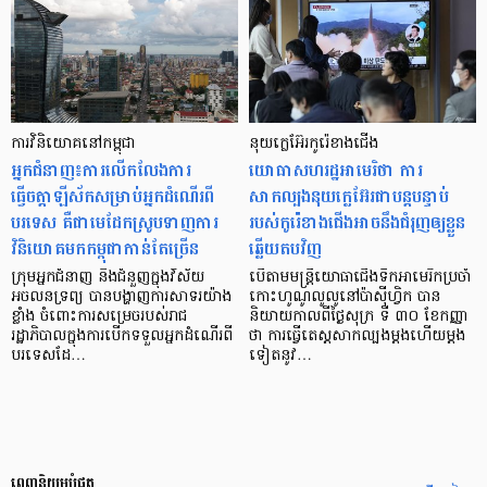
ការវិនិយោគនៅកម្ពុជា
នុយក្លេអ៊ែរកូរ៉េខាងជើង
អ្នកជំនាញ៖ការលើកលែងការ
យោធាសហរដ្ឋអាមេរិថា ការ
ធ្វើចត្តាឡីស័កសម្រាប់អ្នកដំណើរពី
សាកល្បងនុយក្លេអ៊ែរជាបន្តបន្ទាប់
បរទេស គឺជាមេដែកស្រូបទាញការ
របស់កូរ៉េខាងជើងអាចនឹងជំរុញឲ្យខ្លួន
វិនិយោគមកកម្ពុជាកាន់តែច្រើន
ឆ្លើយតបវិញ
ក្រុមអ្នកជំនាញ និងជំនួញក្នុងវិស័យ
បើតាមមន្ត្រីយោធាជើងទឹកអាមេរិកប្រចាំ
អចលនទ្រព្យ បានបង្ហាញការសាទរយ៉ាង
កោះហូណូលូលូនៅប៉ាស៊ីហ្វិក បាន
ខ្លាំង ចំពោះការសម្រេចរបស់រាជ
និយាយកាលពីថ្ងៃសុក្រ ទី ៣០ ខែកញ្ញា
រដ្ឋាភិបាលក្នុងការបើកទទួលអ្នកដំណើរពី
ថា ការធ្វើតេស្តសាកល្បងម្តងហើយម្តង
បរទេសដែ…
ទៀតនូវ…
ពេញនិយមបំផុត