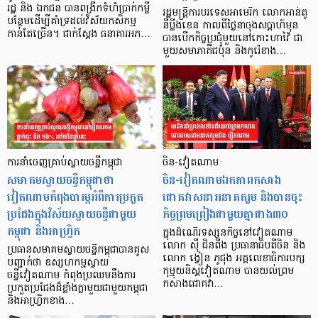
រដ្ឋ និង ឯកជន បានពង្រីកទំហំប្រាក់កម្ចី
រដ្ឋមន្ត្រីការបរទេសអាមេរិក លោកអាន់តូ
បន្ថែមដើម្បីគាំទ្រដល់វិស័យកសិកម្ម
នីប្លីងខេន កាលពីថ្ងៃនាចុងសប្តាហ៍មុន
កាន់តែច្រើន។ ជាក់ស្ដែង ធនាគារអភ…
បានបើកកិច្ចប្រជុំមួយនៅកោះហាវ៉ៃ ជា
មួយសមាភាគីជប៉ុន និងកូរ៉េខាង…
ការនាំចេញគ្រាប់ស្វាយចន្ទីកម្ពុជា
ចិន-វៀតណាម
សមាគមស្វាយចន្ទីកម្ពុជាថា
ចិន-វៀតណាមឯកភាពកសាង
វៀតណាមកំពុងបារម្ភអំពីការប្រកួត
ជោគវាសនាអនាគតរួម និងបានចុះ
ប្រជែងក្នុងវិស័យស្វាយចន្ទីជាមួយ
កិច្ចព្រមព្រៀងជាមួយគ្នាជាង៣០
កម្ពុជា និងអាហ្វ្រិក
ក្នុងដំណើរទស្សនកិច្ចនៅវៀតណាម
លោក ស៊ី ជិនពីង ប្រធានាធិបតីចិន និង
ប្រធានសមាគមស្វាយចន្ទីកម្ពុជាបានគូស
លោក ង្វៀន ភូជុង អគ្គលេខាធិការបក្ស
បញ្ជាក់ថា ឧស្សហកម្មស្វាយ
កុម្មុយនិស្តវៀតណាម បានយល់ព្រម
ចន្ទីវៀតណាម កំពុងប្រឈមនឹងការ
កសាងជោគវា…
ប្រកួតប្រជែងដ៏ខ្លាំងក្លាមួយជាមួយកម្ពុជា
និងអាហ្វ្រិកខាង…