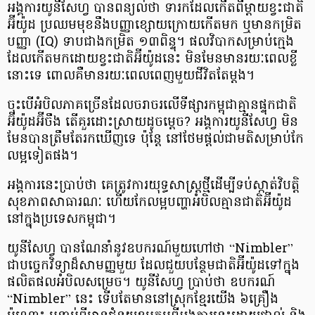
អង្គការ​យូនីសែហ្វ បាន​ពន្យល់​ថា ទារក​ដែល​កើត​ពីម្ដាយ​ខ្វះ​ជាតិ​
អ៊ីយ៉ូដ ប្រឈម​មុខ​នឹង​បញ្ញា​ខ្សោយ​ក្រោយ​កើត​មក ឬ​មាន​កម្រិត​
បញ្ញា (IQ) ទាប​ជាង​កម្រិត ១៣​ពិន្ទុ។ ផល​វិបាក​សម្រាប់​ក្មេង​
ដែល​កើត​មក​ដោយ​ខ្វះ​ជាតិ​អ៊ីយ៉ូដ​នេះ មិន​មែន​មាន​រយៈពេល​ខ្លី​
នោះ​ទេ ពោល​គឺ​មាន​រយៈ​ពេល​ពេញ​មួយ​ជីវិត​តែ​ម្ដង។
ចុះ​បើ​អំបិល​ភាគ​ច្រើន​ដែល​ចរាចរ​លើ​ទីផ្សារ​កម្ពុជា​គ្មាន​ផ្ទុក​ជាតិ​
អ៊ីយ៉ូដ​អ៊ីចឹង តើ​គួរ​ដោះស្រាយ​ដូច​ម្ដេច? អង្គការ​យូនីសែហ្វ មិន​
មែន​បាន​ត្រឹមតែ​រក​ឃើញ​ទេ ប៉ុន្តែ នៅ​ថែម​ផ្ដល់​ជា​មតិ​សម្រាប់​កែ​
លម្អ​ទៀត​ផង។
អង្គការ​នេះ​ប្រាប់​ថា គេ​ត្រូវការ​យុទ្ធសាស្ត្រ​ថ្មី​ដើម្បី​ទប់​ស្កាត់​វិបត្តិ​
សុខភាព​សាធារណៈ ហើយ​កែ​លម្អ​បញ្ហា​អំបិល​គ្មាន​ជាតិ​អ៊ីយ៉ូដ​
នៅ​ក្នុង​ប្រទេស​កម្ពុជា។
យូនីសែហ្វ បាន​ណែនាំ​នូវ​ឧបករណ៍​មួយ​ហៅ​ថា “Nimbler”
ជា​បច្ចេក​វិទ្យា​ដ៏​សាមញ្ញ​មួយ ដែល​ជួយ​បន្ថែម​ជាតិ​អ៊ីយ៉ូដ​ទៅ​ក្នុង​
ផលិតផល​អំបិល​សម្រេច។ យូនីសែហ្វ ប្រាប់​ថា ឧបករណ៍
“Nimbler” នេះ ទើប​តែ​មាន​នៅ​ស្រុក​ខ្មែរ​យើង ៦​គ្រឿង​