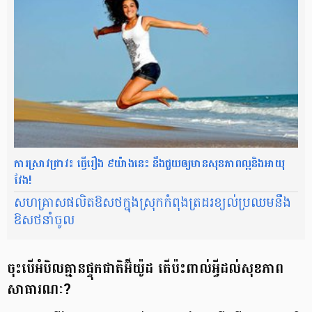
ការស្រាវជ្រាវ៖ ធ្វើរឿង ​៩យ៉ាងនេះ នឹងជួយ​ឲ្យ​​មាន​សុខភាព​ល្អ​និង​អាយុ
វែង!
សហគ្រាស​ផលិត​ឱសថ​ក្នុង​ស្រុក​កំពុង​ត្រដរ​ខ្យល់​ប្រឈម​នឹង​
ឱសថ​នាំ​ចូល
ចុះ​បើ​អំបិល​គ្មាន​ផ្ទុក​ជាតិ​អ៊ីយ៉ូដ​ តើ​ប៉ះពាល់​អ្វី​ដល់​សុខភាព​
សាធារណៈ?