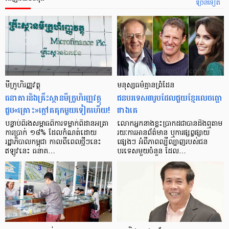
ច្រើនទៀត
មីក្រូ​ហិរញ្ញវត្ថុ
មនុស្ស​ធម៌​គ្មាន​ព្រំដែន
ធនាគារ​និង​គ្រឹះស្ថាន​មីក្រូ​ហិរញ្ញវត្ថុ​
ជន​បរទេស​៣​រូប​ដែល​ជួយ​ខ្មែរ​លេច​ធ្លោ​
ជួប«គ្រោះ»ក្តៅ​គគុក​មួយ​ទៀត​ហើយ!
ជាង​គេ
បន្ទាប់​ពី​រង​សម្ពាធ​​ពី​ការ​ទម្លាក់​ពិដាន​អត្រា​
លោកអ្នក​នាង​ខ្លះ​ប្រាកដ​ជា​បាន​​ដឹង​ឮ​តាម​
ការ​ប្រាក់ ១៨​% ដែល​កំណត់​ដោយ​
រយៈ​ការ​អាន​ព័ត៌មាន ឬ​ការ​ផ្សព្វផ្សាយ​
រដ្ឋាភិបាល​កម្ពុជា កាល​ពី​ពេល​ថ្មីៗ​នេះ
ផ្សេងៗ អំពី​ភាព​ល្បីល្បាញ​របស់​ជន​
ឥឡូវ​នេះ ធនាគ…
បរទេស​មួយ​ចំនួន ដែល…