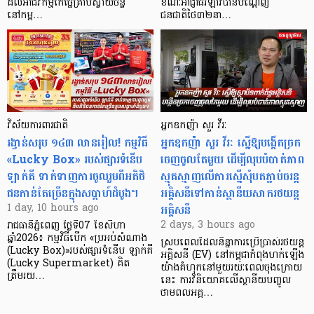
ដល់អាជីវកម្មកែច្នៃគ្រាប់ស្វាយចន្ទី
ខណៈអាជ្ញាធរឡាវបានបណ្តេញ
នៅកម្ព…
ជនជាតិថៃ៣២នា…
វិស័យការពារជាតិ
អ្នកឧកញ៉ា សួរ វីរៈ
រង្វាន់សរុប ១៤៣ លានរៀល! កម្មវិធី
អ្នកឧកញ៉ា សួរ វីរៈ ស្នើឱ្យបង្កើតច្រក
«Lucky Box» របស់ផ្សារទំនើប
ចេញចូលតែមួយ ដើម្បីលុបបំបាត់ភាព
ឡាក់គី ទាក់ទាញការចូលរួមពីអតិថិ
ស្មុគស្មាញលើការស្នើសុំបតភ្ជាប់ចរន្ត
ជនកាន់តែច្រើនក្នុងសប្តាហ៍ដំបូង។
អគ្គិសនីទៅកាន់ស្ថានីយសាករថយន្ត
អគ្គិសនី
1 day, 10 hours ago
2 days, 3 hours ago
រាជធានីភ្នំពេញ ថ្ងៃទី07 ខែសីហា
ឆ្នាំ2026៖ កម្មវិធីបើក «ប្រអប់សំណាង
ស្របពេលដែលនិន្នាការប្រើប្រាស់រថយន្ត
(Lucky Box)»របស់ផ្សារទំនើប ឡាក់គី
អគ្គិសនី (EV) នៅកម្ពុជាកំពុងហក់ឡើង
(Lucky Supermarket) គិត
យ៉ាងគំហុកនៅមួយរយៈពេលចុងក្រោយ
ត្រឹមរយ…
នេះ ការវិនិយោគលើស្ថានីយបញ្ចូល
ថាមពលអគ្គ…