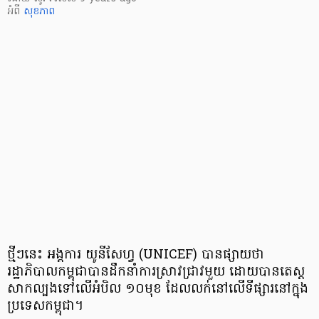
អំពី
សុខភាព
ថ្មីៗនេះ អង្គការ យូនីសែហ្វ (UNICEF) បាន​ផ្សាយ​ថា
រដ្ឋាភិបាល​កម្ពុជា​បាន​ដឹកនាំ​ការ​ស្រាវជ្រាវ​មួយ ដោយ​បាន​តេស្ត​
សាកល្បង​ទៅ​លើអំបិល ១០​មុខ ដែល​លក់​នៅ​លើ​ទីផ្សារ​នៅ​ក្នុង​
ប្រទេស​កម្ពុជា។