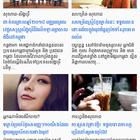
សុខភាព-សិង្ហបុរី
សហគ្រិន-សុខភាព
ពាក់កណ្តាលឆ្នាំ២០១៨ មជ្ឈមណ្ឌល​
សហគ្រិនស្រ្តីខ្មែរម្នាក់នេះ ទទួលបាន
វេជ្ជសាស្ត្រ​សិង្ហ​បុរី​នឹង​បើក​ទ្វារ​ព្យាបាល​
ជោគជ័យក្នុងមុខជំនួញថែទាំសុខភាព
ជំងឺ​នៅ​កម្ពុជា
ចល័ត
កន្លងមក មានថ្នាក់ដឹកនាំជាន់ខ្ពស់របស់
បច្ចុប្បន្ន សេវាថែទាំមនុស្សចាស់ អ្នកជំងឺ
ប្រទេសកម្ពុជាមួយចំនួន និង ប្រជាជន
និង កុមារ កំពុងមានតម្រូវការ និង មាន
កម្ពុជា ដែលមានជីវភាពកម្រិតខ្ពស់
ភាពវិជ្ជមានខ្លាំង នៅក្នុងទីផ្សារកម្ពុជា ដ្បិត
តែងតែធ្វើដំណើរទៅប្រទេសសិង្ហបុរី
និន្នាការរបស់យុ…
ដើម្…
អ្នក​ណា​មិន​ចង់​រីករាយ?
កាហ្វេ​និង​សុខភាព
ទម្លាប់​ប្រចាំ​ថ្ងៃ​សាមញ្ញៗ​១០​យ៉ាង​ដែល​
ការស្រាវជ្រាវថ្មី៖ ទទួល​ទាន​កាហ្វេ​
ជួយ​ឲ្យ​អ្នក​រីករាយ​ជាង​មុន!
ច្រើន​នាំ​ឲ្យ​អាយុវែង!