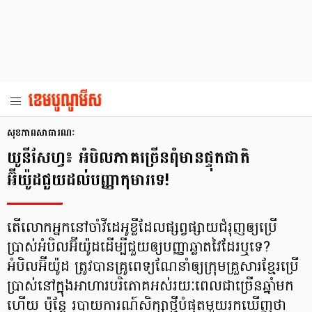
សុខភាពសាធារណៈ
យូនីសែហ្វ៖ អំបិលភាគច្រើន​ពុំមានផ្ទុកជាតិ
អ៊ីយ៉ូដជួយដល់បញ្ញាកុមារទេ!
តើ​លោក​អ្នក​នៅ​ចាំ​វីដេអូខ្លី​ដែល​ផ្សព្វ​ផ្សាយ​ជំរុញ​ឲ្យ​ប្រើ
ប្រាស់​អំបិល​អ៊ីយ៉ូដ​ដើម្បី​ជួយ​ឲ្យ​បញ្ញា​ឆ្លាត​វៃ​ដែរ​ឬ​ទេ?
អំបិលអ៊ីយ៉ូដ ត្រូវ​បាន​គ្រូពេទ្យ​ណែនាំ​ឲ្យ​ក្រុម​គ្រួសារ​ខ្មែរ​ប្រើ​
ប្រាស់​នៅ​ក្នុង​អាហារ​បរិភោគ​អស់​រយៈ​ពេល​ជា​ច្រើន​ឆ្នាំ​មក​
ហើយ ប៉ុន្តែ របាយការណ៍​សិក្សា​ថ្មី​បំផុត​មួយ​រក​ឃើញ​ថា