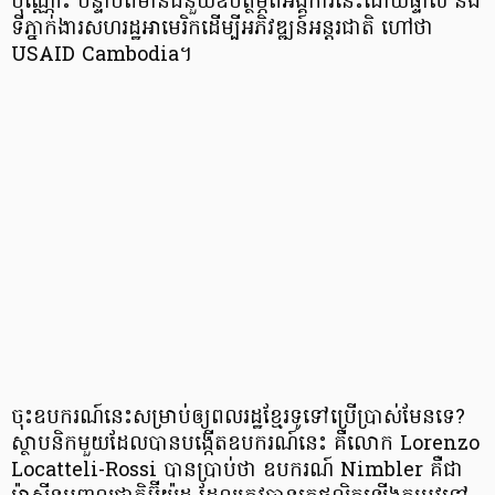
ប៉ុណ្ណោះ បន្ទាប់​ពី​មាន​ជំនួយ​ឧបត្ថម្ភ​ពី​អង្គការ​នេះ​ដោយ​ផ្ទាល់ និង​
ទីភ្នាក់ងារ​សហរដ្ឋ​អាមេរិក​ដើម្បី​អភិវឌ្ឍន៍​អន្តរជាតិ ហៅថា
USAID Cambodia។
ចុះ​ឧបករណ៍​នេះ​សម្រាប់​ឲ្យ​ពលរដ្ឋ​ខ្មែរ​ទូទៅ​ប្រើប្រាស់​មែន​ទេ?
ស្ថាបនិក​មួយ​ដែល​បាន​បង្កើត​ឧបករណ៍​នេះ គឺ​លោក Lorenzo
Locatteli-Rossi បាន​ប្រាប់​ថា ឧបករណ៍ Nimbler គឺ​ជា​