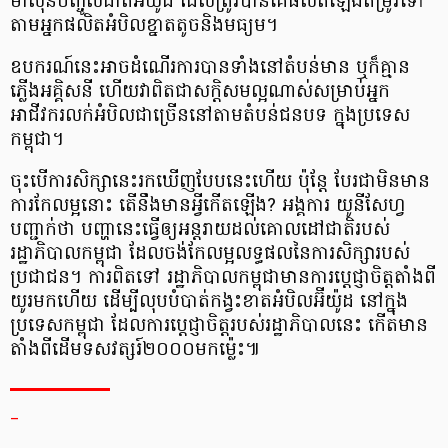
ម៉ាស៊ីន​បញ្ចូល​ជាតិ​អ៊ីយ៉ូដ ដែល​ត្រូវ​បាន​គេ​ផលិត​ឡើង​តម្រូវ​ទៅ​
តាម​អ្នក​ផលិត​អំបិល​ខ្នាត​តូច​និង​មធ្យម។
ឧបករណ៍​នេះ​អាច​ដំណើរការ​បាន​ទាំង​នៅ​តំបន់​មាន ឬ​ក៏​គ្មាន​
ភ្លើង​អគ្គិសនី ហើយ​វា​ពិត​ជា​សក្ដិសម​ល្អ​ណាស់​សម្រាប់​អ្នក​
អាជីវករ​លក់​អំបិល​ជា​ច្រើន​នៅ​តាម​តំបន់​ជនបទ ក្នុង​ប្រទេស​
កម្ពុជា។
ចុះ​បើ​ការ​សិក្សា​នេះ​រក​ឃើញ​បែប​នេះ​ហើយ ប៉ុន្តែ បែរ​ជា​មិន​មាន​
ការ​កែ​លម្អ​នោះ តើ​នឹង​មាន​អ្វី​កើត​ឡើង? អង្គការ យូនីសែហ្វ
បញ្ជាក់​ថា បញ្ហា​នេះ​ធ្វើ​ឲ្យ​អន្តរាយ​ដល់​គោលដៅ​ជាតិ​របស់​
រដ្ឋាភិបាល​កម្ពុជា ដែល​ចង់​កែ​លម្អ​លទ្ធផល​នៃ​ការ​សិក្សា​របស់​
ប្រជាជន។ ការ​ពិត​ទៅ រដ្ឋាភិបាល​កម្ពុជា​មាន​ការ​ប្ដេជ្ញា​ចិត្ត​តាំង​ពី​
យូរ​មក​ហើយ ដើម្បី​លុប​បំបាត់​កង្វះ​ខាត​អំបិល​អ៊ីយ៉ូដ នៅ​ក្នុង​
ប្រទេស​កម្ពុជា ដែល​ការ​​ប្ដេជ្ញា​​ចិត្ត​​របស់​​រដ្ឋាភិបាល​នេះ កើត​មាន​
តាំង​ពី​ដើម​ទសវត្ស​រ៍​២០០០​មក​ម៉្លេះ៕
_