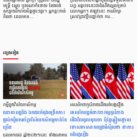
មិន​ថា​អ្នក​មាន អ្នកក្រ បុគ្គលិក សេដ្ឋី
ប្រសិន​បើ​លោក​អ្នក​ចូលចិត្ត​ទទួល​ទាន​កា
មន្រ្តី ស្តេច ឬ​នរណា​ក៏​ដោយ​ តែង​ចង់​
ហ្វេ​ អត្ថបទ​នេះ​ជា​ដំណឹង​ល្អ​សម្រាប់​
សប្បាយ​រីករាយ​ចិត្ត​ដូចៗ​គ្នា។ អ្នក​ខ្លះ​គាត់​
លោក​អ្នក។ ឥឡូវ​នេះ ការសិក្សា​
គិត​ថា ពេល​មាន…
ស្រាវជ្រាវ​ថ្មី​បញ្ជាក់​ថា ការ​…
ផ្សេងទៀត
កម្ចីក្នុងវិស័យកសិកម្ម
អាមេរិកថាកូរ៉េខាងជើងចង់បង្ករឿង
ធនាគាររដ្ឋនិង ឯកជនកំពុងពង្រីកការ
អាមេរិកបន្តអំពាវនាវឲ្យកូរ៉េខាង
ផ្ដល់កម្ចីមកគាំទ្រវិស័យកសិកម្មកាន់តែ
ជើងវិលចូលតុចរចា ប៉ុន្ដែឆ្លៀតថ្កោល
ច្រើន
ទោសការសាកល្បងមីស៊ីលថា ជាការ
ចង់បង្ករឿង
ចូលមកដល់ ឆ្នាំ២០២១នេះ ទាំងធនាគារ