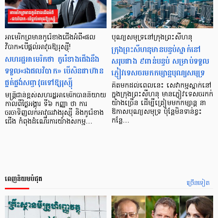
អាមេរិកព្រមានកូរ៉េខាងជើងអំពី«ផល
បុណ្យសមុទ្រនៅក្រុងព្រះសីហនុ
វិបាក»បើផ្តល់អាវុធឱ្យរុស្ស៊ី!
ក្រុងព្រះសីហនុមានបន្ទប់ស្នាក់នៅ
សហរដ្ឋអាមេរិកថា កូរ៉េខាងជើងនឹង
សរុបជាង ៩ពាន់បន្ទប់ សម្រាប់ទទួល
ទទួល«រងផលវិបាក» បើសិនជាហ៊ាន
ភ្ញៀវទេសចរមកកម្សាន្តបុណ្យសមុទ្រ
ផ្គត់ផ្គង់សព្វាវុធទៅឱ្យរុស្ស៊ី
គិតមកដល់ពេលនេះ សេវាកម្មស្នាក់នៅ
ក្នុងក្រុងព្រះសីហនុ មានភ្ញៀវទេសចរកក់
មន្ត្រីជាន់ខ្ពស់សហរដ្ឋអាមេរិកបាននិយាយ
យ៉ាងច្រើន ដើម្បីត្រៀមមកកម្សាន្ត នា
កាលពីថ្ងៃអង្គារ ទី៦ កញ្ញា ថា ការ
ឱកាសបុណ្យសមុទ្រ ប៉ុន្តែមិនទាន់ខ្វះ
ចរចាទិញលក់អាវុធរវាងរុស្ស៊ី និងកូរ៉េខាង
កន្លែ…
ជើង កំពុងដំណើរការយ៉ាងសកម្ម…
ពេញនិយមបំផុត
ច្រើនទៀត