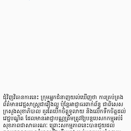
ជុំវិញវិធានការនេះ ក្រុមអ្នកជំនាញយល់ឃើញថា ការគ្រប់គ្រង
ព័ត៌មានវេជ្ជសាស្ត្រជារឿងល្អ ប៉ុន្តែអាជ្ញាធរពាក់ព័ន្ធ ជាពិសេស
ក្រសួងសុខាភិបាល គួរតែបើកចិត្តទូលាយ និងលើកទឹកចិត្តដល់
វេជ្ជបណ្ឌិត ដែលមានអាជ្ញាបណ្ណត្រឹមត្រូវឱ្យបន្តបេសកកម្មអប់រំ
សុខភាពជាសាធារណៈ ព្រោះសកម្មភាពនេះបានជួយដល់