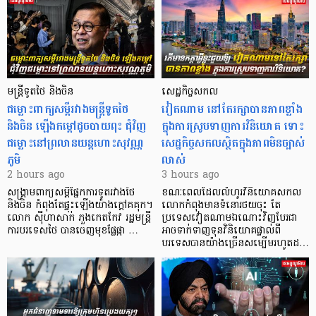
មន្ត្រីទូតថៃ និងចិន
សេដ្ឋកិច្ចសកល
ជម្លោះពាក្យសម្តីរវាងមន្ត្រីទូតថៃ
វៀតណាម នៅតែរក្សាបានភាពខ្លាំង
និងចិន ឡើងកម្ដៅដូចបាយពុះ ជុំវិញ
ក្នុងការស្រូបទាញការវិនិយោគ​ ទោះ
ជម្លោះនៅព្រលានយន្តហោះសុវណ្ណ
សេដ្ឋកិច្ចសកលស្ថិតក្នុងភាពមិនច្បាស់
ភូមិ
លាស់
2 hours ago
3 hours ago
សង្គ្រាមពាក្យសម្តីផ្នែកការទូតរវាងថៃ
ខណៈពេលដែលលំហូរវិនិយោគសកល
និងចិន កំពុងតែផ្ទុះឡើងយ៉ាងក្តៅគគុក។
លោកកំពុងមានទំនោរថយចុះ តែ
លោក ស៊ីហាសាក់ ភួងកេតកែវ រដ្ឋមន្ត្រី
ប្រទេសវៀតណាមឯណោះវិញបែរជា
ការបរទេសថៃ បានចេញមុខផ្លែផ្កា …
អាចទាក់ទាញទុនវិនិយោគផ្ទាល់ពី
បរទេសបានយ៉ាងច្រើនសម្បើមរហូតដ…