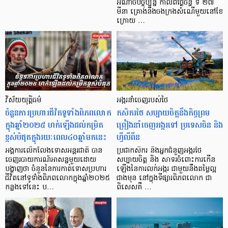
អំណាចបច្ចុប្បន្ន កាលពីថ្ងៃចន្ទ ទី ២៧
មីនា គ្រោងនឹងចងក្រងសំណើមួយនៅខែ
ក្រោយ …
វិស័យយុត្តិធម៌
អង្ករនាំចេញ​របស់ថៃ
ចំនួនការប្រហារជីវិតទូទាំងពិភពលោក
កសិករថៃ សប្បាយចិត្ត​នឹងកិច្ច​ព្រម​
ក្នុងឆ្នាំ២០២៥ ហក់ឡើងដល់កម្រិត
ព្រៀង​នាំចេញ​អង្ករ​ទៅ ប្រទេស​ចិន និង
ខ្ពស់បំផុតក្នុងរយៈពេល៤០ឆ្នាំមកនេះ
ហ្វីលីពីន
អង្គការលើកលែងទោសអន្តរជាតិ បាន
ប្រជាកសិករ និងអ្នកជំនួញអង្ករថៃ
ចេញរបាយការណ៍អាសន្នមួយដោយ
សប្បាយចិត្ត និង សាទរចំពោះការកើន
បង្ហាញថា ចំនួននៃការកាត់ទោសប្រហារ
ឡើងនៃការលក់អង្ករ ជាមួយនឹងតម្លៃល្អ
ជីវិតនៅទូទាំងពិភពលោកក្នុងឆ្នាំ២០២៥
ជាងមុន នៅក្នុងទីផ្សារពិភពលោក ជា
កន្លងទៅនេះ ប…
ពិសេសគឺ …