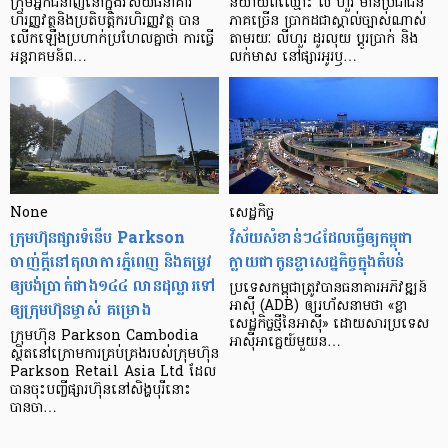
ក្រុម​អ្នក​ជំនាញ​នៅ​ក្នុង​វិស័យ​ធនាគារ
និយាយ​ពី​ឈ្មោះ លី ហួរ មាន​ប្រជាជន​
ហិរញ្ញវត្ថុ​និង​ប្រតិបត្តិករ​ហិរញ្ញ​វត្ថុ បាន​​
ភាគ​ច្រើន ប្រាកដ​ជា​ស្គាល់​ច្បាស់​ណាស់
លើក​ឡើង​ប្រហាក់​ប្រហែល​គ្នា​ថា ការ​ធ្វើ​
តាមរយៈ លីហួរ ដូរ​លុយ ប្តូរ​បា្រក់ និង​
អន្តរាគមន៍​ព…
លក់​មាស នៅ​ផ្សារ​អូរ​ឫ…
None
សេដ្ឋកិច្ច​
ក្រុមហ៊ុនផ្សារទំនើប Parkson
វិស័យ​សំខាន់ៗ​៤​ដែល​ធ្វើ​ឲ្យ​កម្ពុជា​
ចាញ់ក្ដីនៅតុលាការភ្នំពេញ និងតម្រូវ
ក្លាយ​ជា​កូន​ខ្លា​សេដ្ឋកិច្ច​ក្នុង​តំបន់
ឲ្យបង់ប្រាក់ជាង១៤៤ លានដុល្លារទៅ
ប្រទេស​កម្ពុជា​ត្រូវ​បាន​ធនាគារ​អភិវឌ្ឍន៍​
ឲ្យក្រុមហ៊ុនម្ចាស់ គម្រោង
អាស៊ី (ADB) ឲ្យ​រហ័ស​នាមថា «ខ្លា​
សេដ្ឋកិច្ច​ថ្មី​នៃ​អាស៊ី» ដោយសារ​ប្រទេស​
ក្រុមហ៊ុន Parkson Cambodia
អាស៊ី​អាគ្នេយ៍​មួយ​ន…
ស្ថិតនៅក្រោមការគ្រប់គ្រងរបស់ក្រុមហ៊ុន
Parkson Retail Asia Ltd ដែល
បានចុះបញ្ចីផ្សារហ៊ុននៅសិង្ហបុរីនោះ
បានចា…