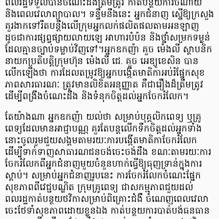
ពលរដ្ឋទទួលបានចំណេះដឹងត្រឹមត្រូវ កាត់បន្ថយការចំណាយ
និងពេលវេលាព្យាបាល។ ទន្ទឹមនឹងនេះ អ្នកជំនាញ ស្នើឱ្យក្រសួង
គួរងាកទៅរឹតបន្តឹងលើក្រុមអ្នកលក់ផលិតផលតាមអនឡាញ
ដូចជាការផ្សព្វផ្សាយលាយឡេ អាហារបំប៉ន និងថ្នាំសម្រកទម្ងន់
ដែលគ្មានច្បាប់ទម្លាប់វិញទៅ។អ្នកឧកញ៉ា គួច ម៉េងលី ស្ថាបនិក
នាយកប្រតិបត្តិក្រុមហ៊ុន ម៉េងលី ជេ. គួច អេឌ្យូខេសិន បាន
លើកឡើងថា ការដែលតម្រូវឱ្យអ្នកបង្កើតមាតិកាអប់រំផ្នែកសុខ
ភាពសារធារណៈ ត្រូវមានលិខិតអនុញ្ញាត គឺជារឿងដ៏ត្រឹមត្រូវ
ដើម្បីពង្រឹងចំណេះដឹង និងទំនុកចិត្តដល់អ្នកចែករំលែក។
តែយ៉ាងណា អ្នកឧកញ៉ា យល់ថា សម្រាប់បុគ្គលិកពេទ្យ ឬគ្រូ
ពេទ្យដែលមានអាជ្ញាបណ្ណ គួរតែបន្តលើកទឹកចិត្តដល់អ្នកទាំង
នោះចូលរួមជួយសង្គមតាមរយៈការបង្កើតមាតិកាចែករំលែក
ដើម្បីទាក់ទាញសាធារណជនចង់ចេះចង់ដឹង ខណៈតាមរយៈការ
ចែករំលែកពីអ្នកជំនាញមួយចំនួនហាក់ធ្វើឱ្យធុញទ្រាន់ក្នុងការ
ស្ដាប់។ សម្រាប់អ្នកជំនាញរូបនេះ ការចែករំលែកចំណេះផ្នែក
សុខភាពពីវេជ្ជបណ្ឌិត ក្រុមគ្រូពេទ្យ ជាសកម្មភាពជួយដល់
ពលរដ្ឋកាត់បន្ថយថវិកាសម្រាប់ពិគ្រោះជំងឺ ចំណេញពេលវេលា
ចេះថែទាំសុខភាពដោយខ្លួនឯង កាត់បន្ថយការបាត់បង់ធនធាន