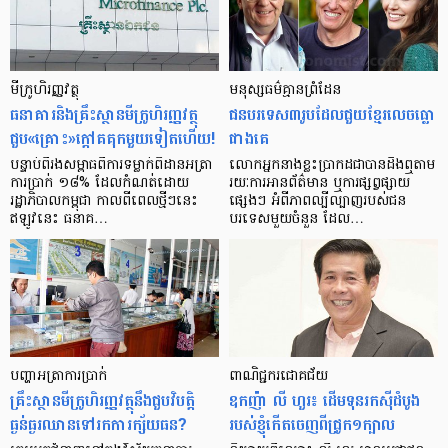
មីក្រូ​ហិរញ្ញវត្ថុ
មនុស្ស​ធម៌​គ្មាន​ព្រំដែន
ធនាគារ​និង​គ្រឹះស្ថាន​មីក្រូ​ហិរញ្ញវត្ថុ​
ជន​បរទេស​៣​រូប​ដែល​ជួយ​ខ្មែរ​លេច​ធ្លោ​
ជួប«គ្រោះ»ក្តៅ​គគុក​មួយ​ទៀត​ហើយ!
ជាង​គេ
បន្ទាប់​ពី​រង​សម្ពាធ​​ពី​ការ​ទម្លាក់​ពិដាន​អត្រា​
លោកអ្នក​នាង​ខ្លះ​ប្រាកដ​ជា​បាន​​ដឹង​ឮ​តាម​
ការ​ប្រាក់ ១៨​% ដែល​កំណត់​ដោយ​
រយៈ​ការ​អាន​ព័ត៌មាន ឬ​ការ​ផ្សព្វផ្សាយ​
រដ្ឋាភិបាល​កម្ពុជា កាល​ពី​ពេល​ថ្មីៗ​នេះ
ផ្សេងៗ អំពី​ភាព​ល្បីល្បាញ​របស់​ជន​
ឥឡូវ​នេះ ធនាគ…
បរទេស​មួយ​ចំនួន ដែល…
បញ្ហា​អត្រា​ការប្រាក់
ពាណិជ្ជករជោគជ័យ
គ្រឹះស្ថាន​មីក្រូ​ហិរញ្ញវត្ថុ​នឹង​ជួប​វិបត្តិ​
ឧកញ៉ា លី ហួរ៖ ដើមទុនរកស៊ីដំបូង
ធ្ងន់ធ្ងរ​ឈាន​ទៅ​រក​ការ​ក្ស័យធន?
របស់ខ្ញុំកើតចេញពីជ្រូក១ក្បាល