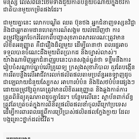
មនុស្ស លើសពីនេះថែមទាំងជួយកាត់បន្ថយចំណាយក្នុងថវិកា
ជាតិបានមួយកម្រិតផងដែរ។
ជាមួយគ្នានេះ លោកបណ្ឌិត ឈត ប៊ុនថង អ្នកជំនាញទស្សនវិជ្ជា
និងជាអ្នកតាមដានហេតុការណ៍សង្គម យល់ឃើញថា ការ
តម្រូវឱ្យអ្នកចែករំលែកពីបញ្ហាសុខភាពសារធារណៈត្រូវមាន
លិខិតអនុញ្ញាត គឺជារឿងដ៏ល្អមួយ ដើម្បីធានាថា ពលរដ្ឋអាច
ទទួលបានចំណេះដឹងមួយពិតប្រាកដ និងច្បាស់លាស់។
យ៉ាងណាមិញអ្នកជំនាញរូបនេះបានសង្កត់ធ្ងន់ថា ទន្ទឹមនឹងការ
រៀបចំសណ្តាប់ធ្នាប់លើគ្រូពេទ្យ ក្រសួងសុខាភិបាល គួរតែបង្កើន
ការរឹតបន្តឹងលើអាជីវករលក់ផលិតផលតាមប្រព័ន្ធអនឡាញដូច
ជាឡេលាយជំនួយស្បែកស អាហារបំប៉ន និងឱសថបំប៉នផ្សេងៗ
ដោយតម្រូវឱ្យពួកគេត្រូវមានលិខិតអនុញ្ញាត និងឆ្លងកាត់ការ
ត្រួតពិនិត្យគុណភាពដូចគ្នាដែរ។ បន្ថែមលើនេះ ស្ថាប័នពាក់ព័ន្ធ
ត្រូវតែហ្មត់ចត់ក្នុងការពិនិត្យផលិតផលនាំចូលពីក្រៅប្រទេស
ដើម្បីការពារពលរដ្ឋពីការប្រើប្រាស់ផលិតផលក្លែងក្លាយ ដែល
បង្កគ្រោះថ្នាក់ដល់ជីវិត។
អត្ថបទគួរអាន