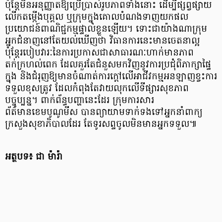
ប៉ុន្តែមិនអនុញ្ញាតឱ្យប្រើប្រាស់រូបភាពទាំងនោះ ដើម្បីផ្សព្វផ្សាយ
លើកតម្កើងបុគ្គល ឬក្រុមក្នុងគោលបំណងទាញយកផល
ប្រយោជន៍ពាណិជ្ជកម្មផ្ទាល់ខ្លួនឡើយ។ ទោះជាយ៉ាងណាក្រុម
អ្នកជំនាញនៅតែយល់ឃើញថា វិធានការនេះមានចេតនាល្អ
ប៉ុន្តែរបៀបវារៈនៃការប្រកាសជាសាធារណៈហាក់មានភាព
តក់ក្រហល់ពេក ដែលគួរតែជំនួសមកវិញនូវការប្រជុំពិភាក្សាផ្ទៃ
ក្នុង និងជំរុញឱ្យមានចំណាត់ការក្តៅលើអាជីវកម្មអនឡាញខ្វះការ
ទទួលខុសត្រូវ ដែលកំពុងតែវាយលុកលើទីផ្សារសុខភាព
បច្ចុប្បន្ន។ ពាក់ព័ន្ធបញ្ហានេះដែរ ក្រុមការសារ
ព័ត៌មានខេមបូណូមីស បានព្យាយាមទាក់ទងទៅអ្នកនាំពាក្យ
ក្រសួងសុខាភិបាលដែរ តែទូរសព្ទចូលមិនមានអ្នកទទួល៕
អត្ថបទ៖ ជា ម៉ារ៉ា