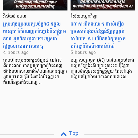
វិស័យថាមពល
វិស័យបច្ចេកវិទ្យា
ក្រុមហ៊ុនប្រេងយក្សៗចំនួន៨ ទទួល
ធនាគារពិភពលោក ដាស់តឿន
បានប្រាក់ចំណេញកប់ក្តោងពីសង្គ្រាម
ប្រទេសកំពុងអភិវឌ្ឍន៍ឱ្យប្រញាប់
ខណៈអ្នកជំនាញទាមទារឱ្យសង
ចាប់យក AI បើមិនចង់ឱ្យគម្លាត
ថ្លៃខូចខាតអាកាសធាតុ
អភិវឌ្ឍន៍រីកប៉ោងកាន់តែធំ
4 hours ago
5 hours ago
ក្រុមហ៊ុនប្រេងយក្សៗចំនួន៨ នៅលើ
បញ្ញាសិប្បនិម្មិត (AI) មិនមែនត្រឹមតែជា
ពិភពលោក បានប្រមូលប្រាក់ចំណេញ
បច្ចេកវិទ្យាទំនើបមួយនោះទេ ប៉ុន្តែជា
យ៉ាងមហាសាលជាង៩០ពាន់លានដុល្លារ
ក្បាលម៉ាស៊ីនសេដ្ឋកិច្ចថ្មីមួយ ដែលកំពុង
ក្នុងរយៈពេលត្រឹមតែ៣ខែប៉ុណ្ណោះ។
បន្ថែមតម្លៃយ៉ាងមហាសាលដល់សេ…
កំណើនប្រាក់ចំណេញ…
Top