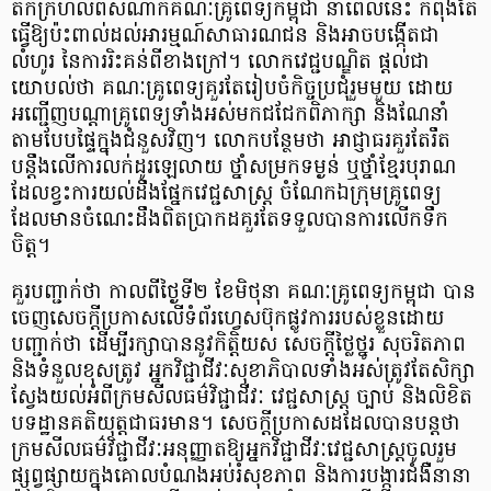
តក់ក្រហល់ពីសំណាក់គណៈគ្រូពេទ្យកម្ពុជា នាពេលនេះ កំពុងតែ
ធ្វើឱ្យប៉ះពាល់ដល់អារម្មណ៍សាធារណជន និងអាចបង្កើតជា
លំហូរ នៃការរិះគន់ពីខាងក្រៅ។ លោកវេជ្ជបណ្ឌិត ផ្តល់ជា
យោបល់ថា គណៈគ្រូពេទ្យគួរតែរៀបចំកិច្ចប្រជុំរួមមួយ ដោយ
អញ្ជើញបណ្តាគ្រូពេទ្យទាំងអស់មកជជែកពិភាក្សា និងណែនាំ
តាមបែបផ្ទៃក្នុងជំនួសវិញ។ លោកបន្ថែមថា អាជ្ញាធរគួរតែរឹត
បន្តឹងលើការលក់ដូរឡេលាយ ថ្នាំសម្រកទម្ងន់ ឬថ្នាំខ្មែរបុរាណ
ដែលខ្វះការយល់ដឹងផ្នែកវេជ្ជសាស្ត្រ ចំណែកឯក្រុមគ្រូពេទ្យ
ដែលមានចំណេះដឹងពិតប្រាកដគួរតែទទួលបានការលើកទឹក
ចិត្ត។
គួរបញ្ជាក់ថា កាលពីថ្ងៃទី២ ខែមិថុនា គណៈគ្រូពេទ្យកម្ពុជា បាន
ចេញសេចក្ដីប្រកាសលើទំព័រហ្វេសប៊ុកផ្លូវការរបស់ខ្លួនដោយ
បញ្ជាក់ថា ដើម្បីរក្សាបាននូវកិត្តិយស សេចក្ដីថ្លៃថ្នូរ សុចរិតភាព
និងទំនួលខុសត្រូវ អ្នកវិជ្ជាជីវៈសុខាភិបាលទាំងអស់ត្រូវតែសិក្សា
ស្វែងយល់អំពីក្រមសីលធម៌វិជ្ជាជីវៈ វេជ្ជសាស្ត្រ ច្បាប់ និងលិខិត
បទដ្ឋានគតិយុត្តជាធរមាន។ សេចក្តីប្រកាសដដែលបានបន្តថា
ក្រមសីលធម៌វិជ្ជាជីវៈអនុញ្ញាតឱ្យអ្នកវិជ្ជាជីវៈវេជ្ជសាស្ត្រចូលរួម
ផ្សព្វផ្សាយក្នុងគោលបំណងអប់រំសុខភាព និងការបង្ការជំងឺនានា