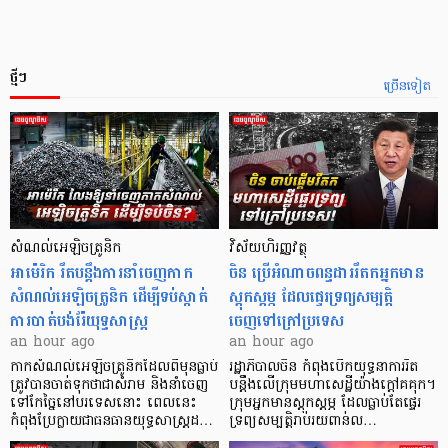
ថ្មីៗ
ច្រើនទៀត
សំណល់អេឡិចត្រូនិក
វិស័យហិរញ្ញវត្ថុ
អាម៉េរិក រឹតបន្តឹងការនាំចេញកាក
ចិន ប្រើ​អំណាចពន្ធដាររឹតកអ្នកមាន
សំណល់អេឡិចត្រូនិក ដើម្បីទប់ស្កាត់
ស្ដុកស្ដម្ភ ដែលផ្ទេរទ្រព្យសម្បត្តិ
ការបាត់បង់រ៉ែយុទ្ធសាស្ត្រ
ចេញទៅក្រៅប្រទេស
an hour ago
an hour ago
កាក​សំណល់​អេឡិច​ត្រូនិកដែល​ពីមុនធ្លាប់​
រដ្ឋាភិបាលចិន កំពុងបើកយុទ្ធនាការរឹត
ត្រូវបានចាត់ទុកថាជាសំរាម និងនាំចេញ
បន្តឹងលើក្រុមមហាសេដ្ឋី​យ៉ាង​ក្ដៅគគុក។
ទៅកែច្នៃនៅបរទេស​នោះ ពេលនេះ
​ក្រុមអ្នកមានស្ដុកស្ដម្ភ ដែល​ធ្លាប់​តែផ្ទេរ
កំពុងប្រែក្លាយជាធនធានយុទ្ធសាស្ត្រដ…
ទ្រព្យសម្បត្តិរាប់រយពាន់ល…