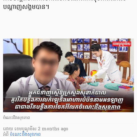
បណ្ដាញសង្គមបាន។
ចំណេះដឹងសុខភាព
ដោយ
​ ខេមបូណូមីស
2 months ago
អំពី
ចំណេះដឹងសុខភាព