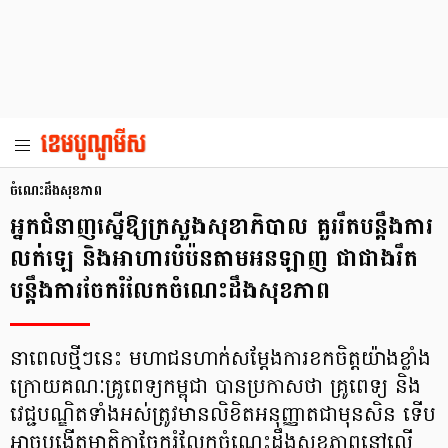
ចំណេះដឹងសុខភាព
អ្នកជំនាញស្នើឱ្យក្រសួងសុខាភិបាល គួររឹតបន្តឹងការ
លក់ឡេ និងអាហារបំប៉នតាមអនឡាញ ជាជាងរឹត
បន្តឹងការចែករំលែកចំណេះដឹងសុខភាព
នាពេលថ្មីៗនេះ មហាជនហាក់សម្ដែងការខកចិត្តយ៉ាងខ្លាំង
ក្រោយគណៈគ្រូពេទ្យកម្ពុជា បានប្រកាសថា គ្រូពេទ្យ និង
វេជ្ជបណ្ឌិតទាំងអស់ត្រូវមានលិខិតអនុញ្ញាតជាមុនសិន ទើប
អាចបង្កើតមាតិកាចែករំលែកចំណេះដឹងសុខភាពនៅលើ