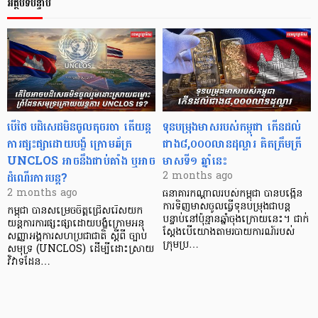
អត្ថបទបន្ទាប់
បើថៃ បដិសេដមិនចូលតុចរចា តើយន្ត
ទុនបម្រុងមាសរបស់កម្ពុជា កើនដល់
ការផ្សះផ្សាដោយបង្ខំ ក្រោមឆ័ត្រ
ជាង៨,០០០លានដុល្លារ គិតត្រឹមត្រី
UNCLOS អាចនឹងជាប់គាំង ឬអាច
មាសទី១ ឆ្នាំនេះ
ដំណើរការបន្ត?
2 months ago
2 months ago
ធនាគារកណ្តាលរបស់កម្ពុជា បានបង្កើន
ការទិញមាសចូលធ្វើទុនបម្រុងជាបន្ត
កម្ពុជា បានសម្រេចចិត្តជ្រើសរើសយក
បន្ទាប់នៅប៉ុន្មានឆ្នាំចុងក្រោយនេះ។ ជាក់
យន្តការការផ្សះផ្សាដោយបង្ខំក្រោមអនុ
ស្តែងបើយោងតាមរបាយការណ៍របស់
សញ្ញាអង្គការសហប្រជាជាតិ ស្តីពី ច្បាប់
ក្រុមប្រ…
សមុទ្រ (UNCLOS) ដើម្បីដោះស្រាយ
វិវាទដែន…