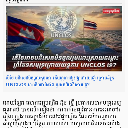
បើថៃ បដិសេដមិនចូលតុចរចា តើយន្តការផ្សះផ្សាដោយបង្ខំ ក្រោមឆ័ត្រ
UNCLOS អាចនឹងជាប់គាំង ឬអាចដំណើរការបន្ត?
ដោយឡែក លោកវេជ្ជបណ្ឌិត អ៊ូច វុទ្ធី ប្រធានសមាគមគ្រូពេទ្យ
គុណធម៌ បានលើកឡើងថា ការដាក់ចេញវិធានការនេះអាចជា
រឿងល្អក្នុងការតម្រង់ទិសដៅវេជ្ជបណ្ឌិត ដែលទើបបញ្ចប់ការ
សិក្សាថ្មីថ្មោង។ ប៉ុន្តែលោកយល់ថា ការប្រកាសវិធានការយ៉ាង