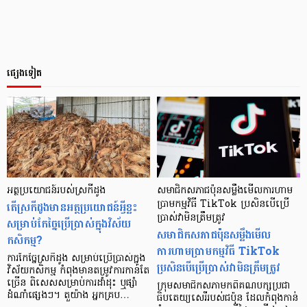
ផ្សេងទៀត
អត្ថប្រយោជន៍របស់ស្រកីដូង
សមាជិកសភាជប៉ុនសម្លឹងមើលការហាម
តើស្រកីដូងមានអត្ថប្រយោជន៍អ្វីខ្លះ
ប្រាមកម្មវិធី TikTok ប្រសិនបើប្រើ
ប្រាស់វាមិនត្រឹមត្រូវ
សម្រាប់កែច្នៃប្រើប្រាស់ក្នុងវិស័យ
សមាជិកសភាជប៉ុនសម្លឹងមើល
កសិកម្ម?
ការហាមប្រាមកម្មវិធី TikTok
ការកែច្នៃស្រកីដូង សម្រាប់ប្រើប្រាស់ក្នុង
ប្រសិនបើប្រើប្រាស់វាមិនត្រឹមត្រូវ
វិស័យកសិកម្ម កំពុងមានតម្រូវការកាន់តែ
ច្រើន ពិសេសសម្រាប់ការដាំដុះ ឬផ្សាំ
ក្រុមសមាជិកសភាមកពីគណបក្សប្រជា
ដំណាំផ្សេងៗ។ តួយ៉ាង អ្នកគ្រប…
ធិបតេយ្យសេរីរបស់ជប៉ុន ដែលកំពុងកាន់