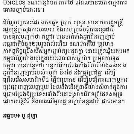
UNCLOS ខណៈកន្លងមក ភាគីថៃ ពុំដែលមានចេតនាក្នុងការ
គោរពច្បាប់នោះទេ។
ជុំវិញបញ្ហានេះដែរ ឯកឧត្តម ប្រាក់ សុខុន ឧបនាយករដ្ឋមន្រ្តី
រដ្ឋមន្រ្តីក្រសួងការបរទេស និងសហប្រតិបត្តិការអន្តរជាតិ
បានគូសបញ្ជាក់ថា កម្ពុជា បានចាត់តាំងអ្នកជំនាញច្បាប់
អន្តរជាតិចំនួន២រូបរួចរាល់ហើយ ខណៈភាគីថៃ ត្រូវមាន
កាតព្វកិច្ចជ្រើសរើសអ្នកច្បាប់២រូបដូចគ្នា ដោយត្រូវឆ្លើយតបមក
កម្ពុជាវិញយ៉ាងយូរក្នុងរយៈពេល៣សប្ដាហ៍។ ប្រមុខការទូត
កម្ពុជា បានបន្ថែមថា បន្ទាប់ពីការតែងតាំងពីភាគីទាំងសងខាង
អ្នកជំនាញច្បាប់របស់កម្ពុជា និងថៃ នឹងត្រូវប្រជុំគ្នា ដើម្បី
ជ្រើសរើសសមាជិកទី៥ ធ្វើជាប្រធាន ដើម្បីបង្កើតគណៈកម្មការ
ផ្សះផ្សាពេញលេញមួយ ដែលនឹងដើរតួនាទីយ៉ាងសំខាន់ក្នុងការ
ជ្រោមជ្រែងឱ្យប្រទេសទាំងពីរដោះស្រាយវិវាទព្រំដែនសមុទ្រ
ដោយសន្តិវិធី និងឈរលើមូលដ្ឋានច្បាប់អន្តរជាតិ ជាធរមាន៕
អត្ថបទ៖ បូ ដូឡា