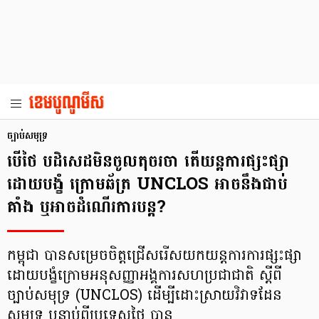
ច្បាប់សមុទ្រ
បើថៃ បដិសេដមិនចូលតុចរចា តើយន្តការផ្សះផ្សា
ដោយបង្ខំ ក្រោមឆ័ត្រ UNCLOS អាចនឹងជាប់
គាំង ឬអាចដំណើរការបន្ត?
កម្ពុជា បានសម្រេចចិត្តជ្រើសរើសយកយន្តការការផ្សះផ្សា
ដោយបង្ខំក្រោមអនុសញ្ញាអង្គការសហប្រជាជាតិ ស្តីពី
ច្បាប់សមុទ្រ (UNCLOS) ដើម្បីដោះស្រាយវិវាទដែន
សមុទ្រ បន្ទាប់ពីប្រទេសថៃ បាន