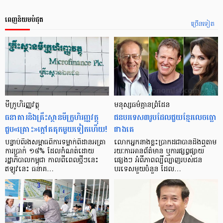
ពេញនិយមបំផុត
ច្រើនទៀត
មីក្រូ​ហិរញ្ញវត្ថុ
មនុស្ស​ធម៌​គ្មាន​ព្រំដែន
ធនាគារ​និង​គ្រឹះស្ថាន​មីក្រូ​ហិរញ្ញវត្ថុ​
ជន​បរទេស​៣​រូប​ដែល​ជួយ​ខ្មែរ​លេច​ធ្លោ​
ជួប«គ្រោះ»ក្តៅ​គគុក​មួយ​ទៀត​ហើយ!
ជាង​គេ
បន្ទាប់​ពី​រង​សម្ពាធ​​ពី​ការ​ទម្លាក់​ពិដាន​អត្រា​
លោកអ្នក​នាង​ខ្លះ​ប្រាកដ​ជា​បាន​​ដឹង​ឮ​តាម​
ការ​ប្រាក់ ១៨​% ដែល​កំណត់​ដោយ​
រយៈ​ការ​អាន​ព័ត៌មាន ឬ​ការ​ផ្សព្វផ្សាយ​
រដ្ឋាភិបាល​កម្ពុជា កាល​ពី​ពេល​ថ្មីៗ​នេះ
ផ្សេងៗ អំពី​ភាព​ល្បីល្បាញ​របស់​ជន​
ឥឡូវ​នេះ ធនាគ…
បរទេស​មួយ​ចំនួន ដែល…