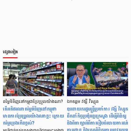
ផ្សេងទៀត
តម្លៃទំនិញនៅកម្ពុជាប្រែប្រួលយ៉ាងណា?
ឯកឧត្តម វង្សី វិស្សុត
តើអតិផរណាតម្លៃទំនិញនៅកម្ពុជា
ឧបនាយករដ្ឋមន្ត្រីប្រចាំការ វង្សី វិស្សុត
មានការប្រែប្រួលយ៉ាងណាខ្លះ ក្រោយ
ដឹកនាំកិច្ចប្រជុំអន្តរក្រសួង ដើម្បីពិនិត្យ
តម្លៃប្រេងកើនខ្ពស់?
និងពិភាក្សាអំពីការរៀបចំរបាយការណ៍
តាមដាន និងត្រួតពិនិត្យការអនុវត្តយុទ្ធ
មន្ត្រីជាន់ខ្ពស់ក្រសួងពាណិជ្ជកម្មអះអាងថា