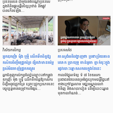
ប្រទេសចិន ជាមួយនឹងបណ្តាប្រទេស
ក្នុងគំនិតផ្តួចផ្តើមខ្សែក្រវាត់ និងផ្លូវ
បានកើនឡើង…
វិស័យកសិកម្ម
ប្រទេសថៃ
អ្នកឧកញ៉ា ម៉ុង ឬទ្ធី លើកទឹកចិត្តឱ្យ
ការស្ទង់មតិបង្ហាញថា ប្រជាប្រិយភាព
កសិករចិញ្ចឹមជ្រូកព្រៃ ដ្បិតវាមានតម្លៃ
លោក ប្រាយុទ្ធ ចាន់អូចា ធ្លាក់ចុះក្នុង
ខ្ពស់មិនចាញ់ជ្រូកកណ្ដុរ
រដូវបោះឆ្នោតសកលក្នុងខែនេះ
អ្នកជំនួញកសិកម្មដ៏ល្បីឈ្មោះនៅកម្ពុជា
កាលពីថ្ងៃអាទិត្យ ទី ៧ ខែឧសភា
ឧកញ៉ា ម៉ុង ឬទ្ធី លើកទឹកចិត្តឱ្យកសិករ
ប្រជាជនថៃបានតម្រង់ជួរក្រោមពន្លឺថ្ងៃនៅ
ចិញ្ចឹមពូជជ្រូកព្រៃ ព្រោះជ្រូកប្រភេទនេះ
ខាងក្រៅវត្តអារាម មជ្ឈមណ្ឌលលក់
បច្ចុប្បន្នមានតម្រូវការទីផ្សារ…
ទំនិញ និងសាលារៀន ដើម្បីបោះឆ្នោត
មុនកាលកំណត់…