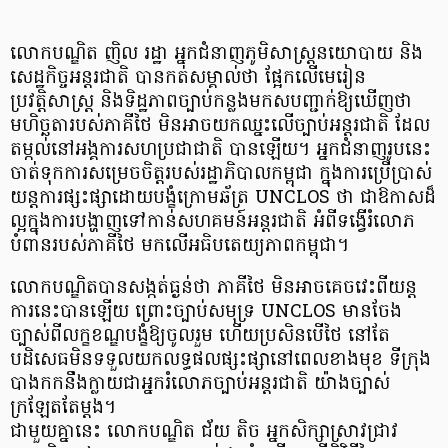
លោកបណ្ឌិត ញិល រដ្ឋា អ្នកជំនាញភូមិសាស្ត្រនយោបាយ និង
សេដ្ឋកិច្ចអន្តរជាតិ បានកត់សម្គាល់ថា ផ្អែកលើមេរៀន
ប្រវត្តិសាស្ត្រ និងទិដ្ឋភាពច្បាប់កន្លងមកសបញ្ជាក់ឱ្យឃើញថា
មហិច្ឆតារបស់ភាគីថៃ មិនអាចយកឈ្នះលើច្បាប់អន្តរជាតិ ដែល
តម្កល់នៅអង្គការសហប្រជាជាតិ បានឡើយ។ អ្នកជំនាញរូបនេះ
ចាត់ទុកការសម្រេចចិត្តរបស់រដ្ឋាភិបាលកម្ពុជា ក្នុងការប្រើប្រាស់
យន្តការផ្សះផ្សាដោយបង្ខំក្រោមឆ័ត្រ UNCLOS ថា ជាឱកាសដ៏
ល្អក្នុងការបង្ហាញទៅកាន់សហគមន៍អន្តរជាតិ អំពីទង្វើរំលោភ
បំពានរបស់ភាគីថៃ មកលើអធិបតេយ្យភាពកម្ពុជា។
លោកបណ្ឌិតបានសង្កត់ធ្ងន់ថា ភាគីថៃ មិនអាចគេចវេះពីយន្ត
ការនេះបានឡើយ ព្រោះច្បាប់សមុទ្រ UNCLOS មានចែង
ច្បាស់ពីលក្ខខណ្ឌបង្ខំឱ្យចូលរួម ហើយប្រសិនបើថៃ នៅតែ
បដិសេធមិនទទួលយកលទ្ធផលផ្សះផ្សានៅពេលខាងមុខ ទីក្រុង
បាងកកនឹងក្លាយជាអ្នករំលោភច្បាប់អន្តរជាតិ យ៉ាងច្បាស់
ក្រឡែតតែម្តង។
ជាមួយគ្នានេះ លោកបណ្ឌិត ជ័យ តិច អ្នកសិក្សាស្រាវជ្រាវ