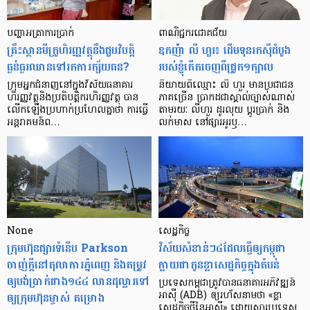
បញ្ហា​អត្រា​ការប្រាក់
ពាណិជ្ជករជោគជ័យ
គ្រឹះស្ថាន​មីក្រូ​ហិរញ្ញវត្ថុ​នឹង​ជួប​វិបត្តិ​
ឧកញ៉ា លី ហួរ៖ ដើមទុនរកស៊ីដំបូង
ធ្ងន់ធ្ងរ​ឈាន​ទៅ​រក​ការ​ក្ស័យធន?
របស់ខ្ញុំកើតចេញពីជ្រូក១ក្បាល
ក្រុម​អ្នក​ជំនាញ​នៅ​ក្នុង​វិស័យ​ធនាគារ
និយាយ​ពី​ឈ្មោះ លី ហួរ មាន​ប្រជាជន​
ហិរញ្ញវត្ថុ​និង​ប្រតិបត្តិករ​ហិរញ្ញ​វត្ថុ បាន​​
ភាគ​ច្រើន ប្រាកដ​ជា​ស្គាល់​ច្បាស់​ណាស់
លើក​ឡើង​ប្រហាក់​ប្រហែល​គ្នា​ថា ការ​ធ្វើ​
តាមរយៈ លីហួរ ដូរ​លុយ ប្តូរ​បា្រក់ និង​
អន្តរាគមន៍​ព…
លក់​មាស នៅ​ផ្សារ​អូរ​ឫ…
None
សេដ្ឋកិច្ច​
ក្រុមហ៊ុនផ្សារទំនើប Parkson
វិស័យ​សំខាន់ៗ​៤​ដែល​ធ្វើ​ឲ្យ​កម្ពុជា​
ចាញ់ក្ដីនៅតុលាការភ្នំពេញ និងតម្រូវ
ក្លាយ​ជា​កូន​ខ្លា​សេដ្ឋកិច្ច​ក្នុង​តំបន់
ឲ្យបង់ប្រាក់ជាង១៤៤ លានដុល្លារទៅ
ប្រទេស​កម្ពុជា​ត្រូវ​បាន​ធនាគារ​អភិវឌ្ឍន៍​
ឲ្យក្រុមហ៊ុនម្ចាស់ គម្រោង
អាស៊ី (ADB) ឲ្យ​រហ័ស​នាមថា «ខ្លា​
សេដ្ឋកិច្ច​ថ្មី​នៃ​អាស៊ី» ដោយសារ​ប្រទេស​