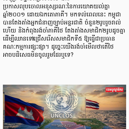
ប្រកាសលុបចោលអនុស្សរណៈនៃការយោគយល់គ្នា
ឆ្នាំ២០០១ ដោយឯកតោភាគី។ មកទល់ពេលនេះ កម្ពុជា
បានតែងតាំងអ្នកជំនាញច្បាប់អន្តរជាតិ ចំនួន២រូបរួចរាល់
ហើយ និងកំពុងរង់ចាំភាគីថៃ តែងតាំងសមាជិក២រូបដូចគ្នា
ដើម្បីឈានទៅជ្រើសរើសសមាជិកទី៥ ឱ្យធ្វើជាប្រធាន
គណៈកម្មការផ្សះផ្សា។ ដូច្នេះយើងរង់ចាំមើលថាតើថៃ
អាចបដិសេធមិនចូលរួមដែរឬទេ?