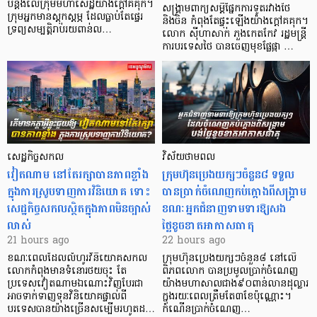
បន្តឹងលើក្រុមមហាសេដ្ឋី​យ៉ាង​ក្ដៅគគុក។
សង្គ្រាមពាក្យសម្តីផ្នែកការទូតរវាងថៃ
​ក្រុមអ្នកមានស្ដុកស្ដម្ភ ដែល​ធ្លាប់​តែផ្ទេរ
និងចិន កំពុងតែផ្ទុះឡើងយ៉ាងក្តៅគគុក។
ទ្រព្យសម្បត្តិរាប់រយពាន់ល…
លោក ស៊ីហាសាក់ ភួងកេតកែវ រដ្ឋមន្ត្រី
ការបរទេសថៃ បានចេញមុខផ្លែផ្កា …
សេដ្ឋកិច្ចសកល
វិស័យថាមពល
វៀតណាម នៅតែរក្សាបានភាពខ្លាំង
ក្រុមហ៊ុនប្រេងយក្សៗចំនួន៨ ទទួល
ក្នុងការស្រូបទាញការវិនិយោគ​ ទោះ
បានប្រាក់ចំណេញកប់ក្តោងពីសង្គ្រាម
សេដ្ឋកិច្ចសកលស្ថិតក្នុងភាពមិនច្បាស់
ខណៈអ្នកជំនាញទាមទារឱ្យសង
លាស់
ថ្លៃខូចខាតអាកាសធាតុ
21 hours ago
22 hours ago
ខណៈពេលដែលលំហូរវិនិយោគសកល
ក្រុមហ៊ុនប្រេងយក្សៗចំនួន៨ នៅលើ
លោកកំពុងមានទំនោរថយចុះ តែ
ពិភពលោក បានប្រមូលប្រាក់ចំណេញ
ប្រទេសវៀតណាមឯណោះវិញបែរជា
យ៉ាងមហាសាលជាង៩០ពាន់លានដុល្លារ
អាចទាក់ទាញទុនវិនិយោគផ្ទាល់ពី
ក្នុងរយៈពេលត្រឹមតែ៣ខែប៉ុណ្ណោះ។
បរទេសបានយ៉ាងច្រើនសម្បើមរហូតដ…
កំណើនប្រាក់ចំណេញ…