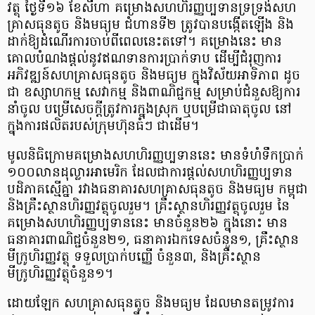
វត្ថុ ថ្ងៃ​ទី​១៦ ខែសីហា គម្រោង​សហ​ហិរញ្ញប្បទាន​ទ្រទ្រង់​សហ
គ្រាស​ធុន​តូច និង​មធ្យម ជំហាន​ទី​២ ត្រូវ​បាន​បង្កើត​ឡើង និង​
ដាក់​ឱ្យ​ដំណើរការ​ចាប់ពី​ពេល​នេះ​តទៅ​។ គម្រោង​នេះ មាន​
គោលបំណង​ផ្ដល់​នូវ​ឥណទាន​ការ​ប្រាក់​ទាប ដើម្បី​ជំរុញ​ការ​
អភិវឌ្ឍន៍​សហគ្រាស​ធុន​តូច និង​មធ្យម ក្នុង​វិស័យ​អាទិភាព ដូច​
ជា ឧស្សាហកម្ម សេវាកម្ម និង​ពាណិជ្ជកម្ម សម្រាប់​ជំនួស​ឱ្យ​ការ​
នាំ​ចូល បម្រើ​សេចក្ដី​ត្រូវការ​ក្នុងស្រុក ឬ​បម្រើ​ជា​ធាតុ​ចូល នៅ​
ក្នុង​ការ​ផលិត​របស់​ក្រុមហ៊ុន​ធំ​ៗ ជាដើម​។
មូលនិធិ​ក្រោម​គម្រោង​សហ​ហិរញ្ញប្បទាន​នេះ មាន​ទំហំ​ទឹកប្រាក់
១០០​លាន​ដុល្លារ​អា​មេ​រិ​ក ដែល​ជា​ការ​ផ្តល់​សហ​ហិរញ្ញប្បទាន​
បដិភាគ​ស្មើគ្នា រវាង​ធនាគារ​សហគ្រាស​ធុន​តូច និង​មធ្យម កម្ពុជា
និង​គ្រឹះស្ថាន​ហិរញ្ញវត្ថុ​ចូលរួម​។ គ្រឹះស្ថាន​ហិរញ្ញវត្ថុ​ចូលរួម នៃ​
គម្រោង​សហ​ហិរញ្ញប្បទាន​នេះ មាន​ចំនួន​២៦ ក្នុង​នោះ មាន​
ធនាគារពាណិជ្ជ​ចំនួន​២១, ធនាគារ​ឯកទេស​ចំនួន​១, គ្រឹះស្ថាន​
មីក្រូហិរញ្ញវត្ថុ ទទួល​ប្រាក់​បញ្ញើ ចំនួន​៣, និង​គ្រឹះស្ថាន​
មីក្រូហិរញ្ញវត្ថុ​ចំនួន​១​។
ដោយឡែក សហគ្រាស​ធុន​តូច និង​មធ្យម ដែល​មាន​តម្រូវការ​