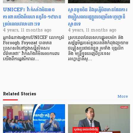
UNICEF៖ វ៉ាក់សាំងមិនអាច
ស្ថានទូតចិន និងរុស្សីមិនមានផែនការ
ការពារយើងពីមេរោគកូវីដ-១៩បាន
ជម្លៀសពលរដ្ឋខ្លួនចេញពីអាហ្វហ្កានី
គ្រប់ពេលវេលានោះទេ
ស្ថានទេ
4 years, 11 months ago
4 years, 11 months ago
អ្នកតំណាងអង្គការUNICEF លោកស្រី
ស្របពេលដែលសហរដ្ឋអាមេរិក និង
Foroogh Foyozat បានមាន
សម្ព័ន្ធមិត្តរបស់ខ្លួនបាននិងកំពុងព្យាយាម
ប្រសាសន៍នៅក្នុងសន្និសិទសារ
ជម្លៀសប្រជាជនខ្លួន រួមទាំង បុគ្គលិក
ព័ត៌មានថា” វ៉ាក់សាំងគឺមិនអាចការពារ
និង មន្ត្រីទូតចេញពីប្រទេស
យើងពីការឆ្លងរីករាល…
អាហ្វហ្គានីស្…
Related Stories
More