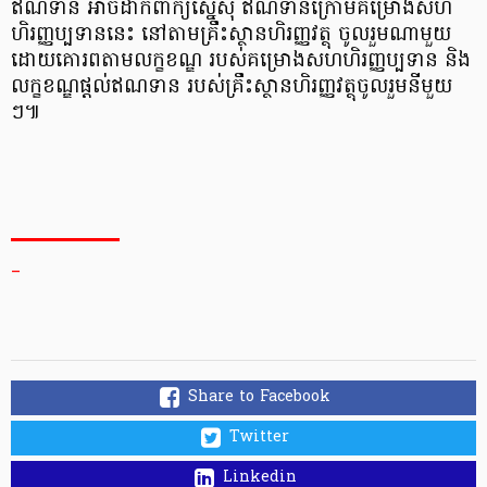
ឥណទាន អាច​ដាក់​ពាក្យ​ស្នើ​សុំ ឥណទាន​ក្រោម​គម្រោង​សហ​
ហិរញ្ញប្បទាន​នេះ នៅ​តាម​គ្រឹះស្ថាន​ហិរញ្ញវត្ថុ ចូលរួម​ណាមួយ
ដោយ​គោរព​តាម​លក្ខខណ្ឌ របស់​គម្រោង​សហ​ហិរញ្ញប្បទាន និង​
លក្ខខណ្ឌ​ផ្តល់​ឥណទាន របស់​គ្រឹះស្ថាន​ហិរញ្ញវត្ថុ​ចូលរួម​នីមួយ​
ៗ៕
_
Share to Facebook
Twitter
Linkedin