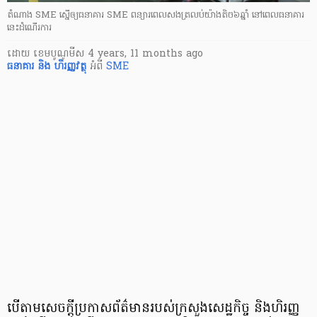
តំណាង SME ស្នើឲ្យធនាគារ SME ពន្យារពេលសងត្រលប់យ៉ាងតិច៦ឆ្នាំ នៅពេលធនាគារ
នេះដំណើរការ
ដោយ
​ ខេមបូណូមីស
4 years, 11 months ago
ធនាគារ និង ហិរញ្ញវត្ថុ
អំពី
SME
បើ​តាម​សេចក្ដី​ប្រកាស​ព័ត៌មាន​របស់​ក្រសួង​សេដ្ឋកិច្ច និង​ហិរញ្ញ