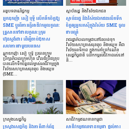
អត្ថបទពាណិជ្ជកម្ម
ស្ថាប័នរដ្ឋ និងវិស័យឯកជន
អ្នកឧកញ៉ា សៀ ឫទ្ធី លើកទឹកចិត្តឱ្យ
ស្ថាប័នរដ្ឋ និងវិស័យឯកជនលើកទឹក
SME ប្តូរពីការធ្វើអាជីវកម្មលក្ខណៈ
ចិត្តឲ្យអ្នករកស៊ីក្នុងវិស័យ SME ចូល
គ្រួសារទៅជាលក្ខណៈក្រុម
ជាបណ្តុំ
ហ៊ុនស្ដង់ដារ ដើម្បីចាប់ឱកាស
រាជរដ្ឋាភិបាលកម្ពុជានៅតែចាត់ទុក
សហការជាមួយបរទេស
វិស័យសហគ្រាសធុនតូច និងមធ្យម គឺជា
វិស័យអាទិភាព ក្នុងការគាំទ្រកំណើន
អ្នកឧកញ៉ា សៀ ឬទ្ធី ប្រធានក្រុម
សេដ្ឋកិច្ចជាតិ លើកកម្ពស់ជីវភាពរស់នៅ
ប្រឹក្សាភិបាលក្រុមហ៊ុន វើលដ៏ប្រ៊ីដគ្រុប
និ…
បានលើកទឹកចិត្តដល់ម្ចាស់អាជីវកម្មក្នុង
វិស័យសហគ្រាសធុនតូច និងមធ្យម
(SME…
ក្រសួងសេដ្ឋកិច្ច
សាជីវកម្មឥណទានកម្ពុជា
ក្រសួងសេដ្ឋកិច្ច និងភាគីពាក់ព័ន្ធ
សាជីវកម្មឥណទានកម្ពុជា ផ្តល់ការ