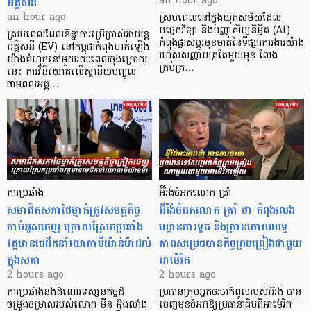
អគ្គិសនី
an hour ago
an hour ago
ស្របពេលនៅក្នុងយុគសម័យដែល
បច្ចេកវិទ្យា និងបញ្ញាសិប្បនិម្មិត (AI)
ស្របពេលដែលនិន្នាការប្រើប្រាស់រថយន្ត
កំពុងផ្លាស់ប្តូរមុខមាត់នៃទីផ្សារការងារយ៉ាង
អគ្គិសនី (EV) នៅកម្ពុជាកំពុងហក់ឡើង
រហ័សសញ្ញាបត្រតែមួយមុខ លែង
យ៉ាងគំហុកនៅមួយរយៈពេលចុងក្រោយ
គ្រប់គ្រ…
នេះ ការវិនិយោគលើស្ថានីយបញ្ចូល
ថាមពលអគ្គ…
ការប្រឆាំង
អ៊ីរ៉ង់ចំអកលោក ត្រាំ
សមាជិកសភាថៃម្នាក់ត្រូវសមត្ថកិច្ច
អ៊ីរ៉ង់ចំអកលោក ត្រាំ ថា កំពុងលេង
ចាប់អូសចេញ ក្រោយស្រែកប្រឆាំង
ល្ខោនការទូត និងច្រានចោលលទ្ធ
វត្តមានមេដឹកនាំយោធាមីយ៉ាន់ម៉ាដល់
ភាពសម្រេចបានកិច្ចព្រមព្រៀងជាមួយ
ក្នុងសភា
អាម៉េរិក
2 hours ago
2 hours ago
ការប្រឆាំងនឹងដំណើរទស្សនកិច្ចដ៏
ប្រធានក្រុមអ្នកចរចាកំពូលរបស់អ៊ីរ៉ង់ បាន
ចម្រូងចម្រាសរបស់លោក មីន អ៊ុងលាំង
ចេញមុខចំអកឱ្យប្រធានាធិបតីអាម៉េរិក