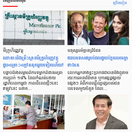
ពេញនិយមបំផុត
ច្រើនទៀត
មីក្រូ​ហិរញ្ញវត្ថុ
មនុស្ស​ធម៌​គ្មាន​ព្រំដែន
ធនាគារ​និង​គ្រឹះស្ថាន​មីក្រូ​ហិរញ្ញវត្ថុ​
ជន​បរទេស​៣​រូប​ដែល​ជួយ​ខ្មែរ​លេច​ធ្លោ​
ជួប«គ្រោះ»ក្តៅ​គគុក​មួយ​ទៀត​ហើយ!
ជាង​គេ
បន្ទាប់​ពី​រង​សម្ពាធ​​ពី​ការ​ទម្លាក់​ពិដាន​អត្រា​
លោកអ្នក​នាង​ខ្លះ​ប្រាកដ​ជា​បាន​​ដឹង​ឮ​តាម​
ការ​ប្រាក់ ១៨​% ដែល​កំណត់​ដោយ​
រយៈ​ការ​អាន​ព័ត៌មាន ឬ​ការ​ផ្សព្វផ្សាយ​
រដ្ឋាភិបាល​កម្ពុជា កាល​ពី​ពេល​ថ្មីៗ​នេះ
ផ្សេងៗ អំពី​ភាព​ល្បីល្បាញ​របស់​ជន​
ឥឡូវ​នេះ ធនាគ…
បរទេស​មួយ​ចំនួន ដែល…