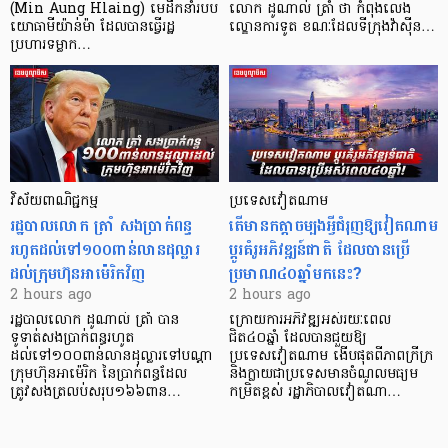
(Min Aung Hlaing) មេដឹកនាំរបប
លោក ដូណាល់ ត្រាំ ថា កំពុងលេង
យោធាមីយ៉ាន់ម៉ា ដែលបានធ្វើរដ្ឋ
ល្ខោនការទូត ខណៈដែលទីក្រុងវ៉ាស៊ីន…
ប្រហារទម្លាក…
វិស័យ​ពាណិជ្ជកម្ម
ប្រទេសវៀតណាម
រដ្ឋបាលលោក ត្រាំ សងប្រាក់ពន្ធ
តើមានកត្តាចម្បងអ្វីជំរុញឱ្យវៀតណាម
រហូតដល់ទៅ១០០ពាន់លានដុល្លារ
ប្តូរគំរូអភិវឌ្ឍន៍ជាតិ ដែលបានប្រើ
ដល់ក្រុមហ៊ុនអាម៉េរិកវិញ
ប្រមាណ៤០ឆ្នាំមកនេះ?
2 hours ago
2 hours ago
រដ្ឋបាលលោក ដូណាល់ ត្រាំ បាន​
ក្រោយការអភិវឌ្ឍអស់រយៈពេល
ទូទាត់សងប្រាក់ពន្ធរហូត
ជិត៤០ឆ្នាំ ដែលបានជួយឱ្យ​
ដល់ទៅ១០០ពាន់លានដុល្លារទៅបណ្ដា
ប្រទេសវៀតណាម ងើប​ផុតពីភាពក្រីក្រ
ក្រុមហ៊ុនអាម៉េរិក នៃប្រាក់ពន្ធដែល
និងក្លាយជាប្រទេសមានចំណូលមធ្យម
ត្រូវសងត្រលប់សរុប១៦៦ពាន…
កម្រិតខ្ពស់ រដ្ឋាភិបាលវៀតណា…