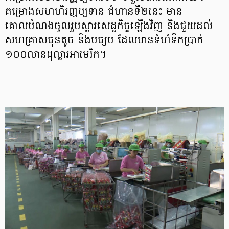
គម្រោងសហហិរញប្បទាន ជំហានទី២នេះ មាន
គោលបំណងចូលរួមស្ដារសេដ្ឋកិច្ចឡើងវិញ និងជួយដល់
សហគ្រាសធុនតូច និងមធ្យម ដែលមានទំហំទឹកប្រាក់
១០០លានដុល្លារអាមេរិក។