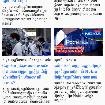
ផ្អែកលើការនាំចូល
នាព្រឹក ថ្ងៃសៅរ៍ ៨ រោច ខែភទ្របទ
ឆ្នាំថោះ បញ្ចស័ក ពុទ្ធសករាជ ២៥៦៧
បញ្ហាផ្ទុះឡើងវិញនូវការរាតត្បាតពី
ត្រូវនឹងថ្ងៃទី៧ ខែតុលា ឆ្នាំ២០២៣
ជំងឺកូវីដ ១៩ មិនមែនជាបញ្ហាតែមួយ
បិណ្ឌ ៨ នេះអ្នកឧកញ៉ា ជាម ឃុនណាត
ដែលប្រទេសចិនកំពុងចាត់វិធានការ
អគ្គ…
ប្រយុទ្ធប្រឆាំងនោះទេ។ កង្វះខាតនូវ
ធនធានរ៉ែ…
យុទ្ធសាស្ត្រចិនទប់ទល់នឹងសម្ពាធអាមេរិក
ក្រុមហ៊ុន Nokia
តើអ្នកជំនាញកិច្ចការនយោបាយចិន
មេដឹកនាំរុស្ស៊ី អនុញ្ញាតឲ្យក្រុមហ៊ុនក្នុង
មានផែនការយុទ្ធសាស្រ្តអ្វីខ្លះ ដើម្បី
ស្រុកទិញភាគហ៊ុនរបស់ Nokia
ទប់ទល់នឹងឥទ្ធិពលនិងសម្ពាធពី
ដើម្បីអភិវឌ្ឍន៍វិស័យទូរគមនាគមន៍
អាមេរិក?
ក្រុមហ៊ុន Rostelecom ដែលជាក្រុម
ហ៊ុនទូរគមនាគមន៍ឌីជីថលដ៏ធំមួយនៅក្នុង
សង្រ្គាមពាណិជ្ជកម្មរវាងសហរដ្ឋអាមេរិក
ប្រទេសរុស្ស៊ី នឹងប្រមូលទិញយកភាគ
និង ចិនដែលបង្កាត់ឡើង ដោយអតីត
ហ៊ុនពីក្រុមហ៊ុន Nokia នៅក្នុង
រដ្ឋបាល លោកប្រធានាធិបតី ដូណាល់
គម្រោងប…
ត្រាំ មកដល់ពេលនេះ ពិបាកសន្និដ្ឋានថា