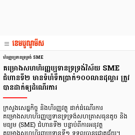
ហិរញ្ញប្បទានទ្រទ្រង់ SME
គម្រោងសហហិរញ្ញប្បទានទ្រទ្រង់វិស័យ SME
ជំហានទី២ មានទំហំទឹកប្រាក់១០០លានដុល្លារ ត្រូវ
បានដាក់ឲ្យដំណើរការ
ក្រសួងសេដ្ឋកិច្ច និងហិរញ្ញវត្ថុ ដាក់ដំណើរការ
គម្រោងសហហិរញ្ញប្បទានទ្រទ្រង់សហគ្រាសធុនតូច និង
មធ្យម (SME) ជំហានទី២ បន្ទាប់ពីការអនុវត្ត
គម្រោងសហហិរញ្ញប្បទានទី១ ទទួលបានជោគជ័យ។