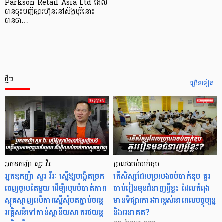
Parkson Retail Asia Ltd ដែល
បានចុះបញ្ចីផ្សារហ៊ុននៅសិង្ហបុរីនោះ
បានចា…
ថ្មីៗ
ច្រើនទៀត
អ្នកឧកញ៉ា សួរ វីរៈ
ប្រលងចប់បាក់ឌុប
អ្នកឧកញ៉ា សួរ វីរៈ ស្នើឱ្យបង្កើតច្រក
តើសិស្សដែលប្រលងចប់បាក់ឌុប គួរ
ចេញចូលតែមួយ ដើម្បីលុបបំបាត់ភាព
ចាប់រៀនមុខជំនាញអ្វីខ្លះ ដែលកំពុង
ស្មុគស្មាញលើការស្នើសុំបតភ្ជាប់ចរន្ត
មានទីផ្សារការងារខ្ពស់នាពេលបច្ចុប្បន្ន
អគ្គិសនីទៅកាន់ស្ថានីយសាករថយន្ត
និងអនាគត?