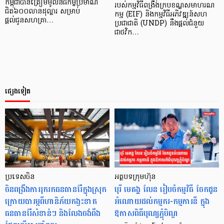
កម្ពុជាបានត្រៀមមូលនិធិកម្ចីប្រមាណ
របស់កម្មវិធីពង្រឹងក្របខណ្ឌសមាហរណ
ជិត៦០០លានដុល្លារ សម្រាប់
កម្ម (EIF) និងកម្មវិធីអភិវឌ្ឍន៍សហ
ផ្ដល់ជូនសហគ្រា…
ប្រជាជាតិ (UNDP) នឹងផ្ដល់ជំនួយ
ជាថវិក…
ផ្សេងទៀត
ប្រទេសចិន
អត្ថបទក្រុមហ៊ុន
ចិនពង្រឹងការរុករកធនធានរ៉ែក្នុងស្រុក
បុរី មេគង្គ លែន រៀបចំកម្មវិធី ចែកជូន
ក្រោយបារម្ភពីហានិភ័យកង្វះខាត
អំណោយដល់កម្មករ-កម្មការនី ក្នុង
ធនធានរ៉ែសំខាន់ៗ និងលែងចង់ពឹង
ឱកាសពិធីបុណ្យភ្ជុំបិណ្ឌ