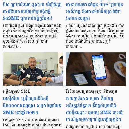
ពិភាក្សារកដំណោះស្រាយ ដើម្បីជំរុញ
ធានាឥណទានចំនួន ៦៦១ ក្រុមហ៊ុន
ការវិនិយោគលើធុរកិច្ចបង្កើតថ្មី
អាជីវកម្ម និងមានទំហំទឹកប្រាក់ជិត
និងSME ក្រោយវិបត្តិកូវីដ១៩
៦៥លានដុល្លារ
ដោយសង្កេតឃើញពីបញ្ហាដែលបាននិង
សាជីវកម្មឥណទានកម្ពុជា (CGCC) បាន
កំពុងកើតមានក្នុងវិស័យធុរកិច្ចបង្កើតថ្មី
ផ្តល់ការធានាឥណទានដល់អាជីវកម្មចំនួន
និងសហគ្រាសធុនតូចនិងមធ្យមកម្ពុជា
៦៦១ ក្រុមហ៊ុន និងអាជីវកម្មហើយ បើ
មូលនិធិអភិវឌ្ឍន៍សហគ្រិនភាព
គិតចាប់តាំងពីគម្រោងនេះត្រូវ
(ម.អ.ស.)…
បានដាក…
កម្ចីសម្រាប់​ SME
វិស័យ​សហគ្រាស​ធុនតូច និងមធ្យម
អេស៊ីលីដា ត្រៀមមូលនិធិកម្ចី
រាជរដ្ឋាភិបាលកម្ពុជា និងដៃគូ
ជិត៦០០លានដុល្លារ សម្រាប់ផ្ដល់ជូន
អភិវឌ្ឍន៍ចំនួន២ នឹងផ្ដល់មូលនិធិ
SME នៅឆ្នាំ២០២១
៥០ម៉ឺនដុល្លារ ជួយឲ្យ SME ចេះធ្វើ
ពាណិជ្ជកម្មតាមប្រព័ន្ធអេឡិចត្រូនិក
នៅឆ្នាំ២០២១នេះ ធនាគារអេស៊ីលីដា
ដែលជាធនាគារក្នុងស្រុកធំជាងគេមួយនៅ
រាជរដ្ឋាភិបាលកម្ពុជា ក្រោមការឧបត្ថម្ភ