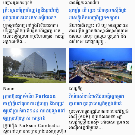
បញ្ហា​អត្រា​ការប្រាក់
ពាណិជ្ជករជោគជ័យ
គ្រឹះស្ថាន​មីក្រូ​ហិរញ្ញវត្ថុ​នឹង​ជួប​វិបត្តិ​
ឧកញ៉ា លី ហួរ៖ ដើមទុនរកស៊ីដំបូង
ធ្ងន់ធ្ងរ​ឈាន​ទៅ​រក​ការ​ក្ស័យធន?
របស់ខ្ញុំកើតចេញពីជ្រូក១ក្បាល
ក្រុម​អ្នក​ជំនាញ​នៅ​ក្នុង​វិស័យ​ធនាគារ
និយាយ​ពី​ឈ្មោះ លី ហួរ មាន​ប្រជាជន​
ហិរញ្ញវត្ថុ​និង​ប្រតិបត្តិករ​ហិរញ្ញ​វត្ថុ បាន​​
ភាគ​ច្រើន ប្រាកដ​ជា​ស្គាល់​ច្បាស់​ណាស់
លើក​ឡើង​ប្រហាក់​ប្រហែល​គ្នា​ថា ការ​ធ្វើ​
តាមរយៈ លីហួរ ដូរ​លុយ ប្តូរ​បា្រក់ និង​
អន្តរាគមន៍​ព…
លក់​មាស នៅ​ផ្សារ​អូរ​ឫ…
None
សេដ្ឋកិច្ច​
ក្រុមហ៊ុនផ្សារទំនើប Parkson
វិស័យ​សំខាន់ៗ​៤​ដែល​ធ្វើ​ឲ្យ​កម្ពុជា​
ចាញ់ក្ដីនៅតុលាការភ្នំពេញ និងតម្រូវ
ក្លាយ​ជា​កូន​ខ្លា​សេដ្ឋកិច្ច​ក្នុង​តំបន់
ឲ្យបង់ប្រាក់ជាង១៤៤ លានដុល្លារទៅ
ប្រទេស​កម្ពុជា​ត្រូវ​បាន​ធនាគារ​អភិវឌ្ឍន៍​
ឲ្យក្រុមហ៊ុនម្ចាស់ គម្រោង
អាស៊ី (ADB) ឲ្យ​រហ័ស​នាមថា «ខ្លា​
សេដ្ឋកិច្ច​ថ្មី​នៃ​អាស៊ី» ដោយសារ​ប្រទេស​
ក្រុមហ៊ុន Parkson Cambodia
អាស៊ី​អាគ្នេយ៍​មួយ​ន…
ស្ថិតនៅក្រោមការគ្រប់គ្រងរបស់ក្រុមហ៊ុន