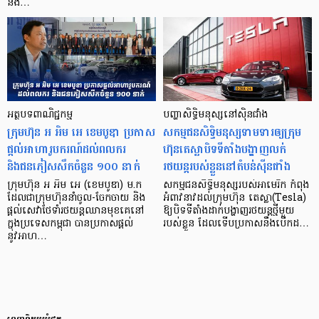
នឹង…
អត្ថបទពាណិជ្ជកម្ម
បញ្ហាសិទ្ធិមនុស្ស​នៅស៊ិនជាំង
ក្រុមហ៊ុន អ អិម អេ ខេមបូឌា ប្រកាស
សកម្មជនសិទ្ធិមនុស្សទាមទារឲ្យក្រុម
ផ្ដល់អាហារូបករណ៍ដល់ពលករ
ហ៊ុនតេស្លាបិទទីតាំងបង្ហាញលក់
និងជនភៀសសឹកចំនួន ១០០ នាក់
រថយន្តរបស់ខ្លួននៅតំបន់ស៊ីនជាំង
ក្រុមហ៊ុន អ អិម អេ (ខេមបូឌា) ម.ក
សកម្មជនសិទ្ធិមនុស្សរបស់អាមេរិក កំពុង
ដែលជាក្រុមហ៊ុននាំចូល-ចែកចាយ និង
អំពាវនាវដល់ក្រុមហ៊ុន តេស្លា(Tesla)
ផ្ដល់សេវាថែទាំរថយន្ដឈានមុខគេនៅ
ឱ្យបិទទីតាំងដាក់បង្ហាញរថយន្តថ្មីមួយ
ក្នុងប្រទេសកម្ពុជា បានប្រកាសផ្ដល់
របស់ខ្លួន ដែលទើបប្រកាសនឹងបើកដ…
នូវអាហ…