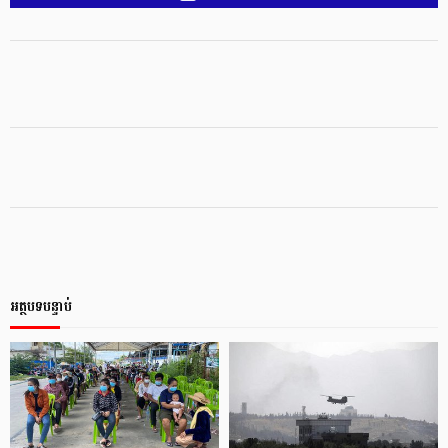
អត្ថបទបន្ទាប់