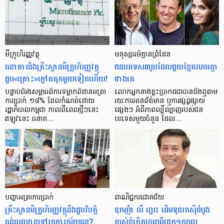
មីក្រូ​ហិរញ្ញវត្ថុ
មនុស្ស​ធម៌​គ្មាន​ព្រំដែន
ធនាគារ​និង​គ្រឹះស្ថាន​មីក្រូ​ហិរញ្ញវត្ថុ​
ជន​បរទេស​៣​រូប​ដែល​ជួយ​ខ្មែរ​លេច​ធ្លោ​
ជួប«គ្រោះ»ក្តៅ​គគុក​មួយ​ទៀត​ហើយ!
ជាង​គេ
បន្ទាប់​ពី​រង​សម្ពាធ​​ពី​ការ​ទម្លាក់​ពិដាន​អត្រា​
លោកអ្នក​នាង​ខ្លះ​ប្រាកដ​ជា​បាន​​ដឹង​ឮ​តាម​
ការ​ប្រាក់ ១៨​% ដែល​កំណត់​ដោយ​
រយៈ​ការ​អាន​ព័ត៌មាន ឬ​ការ​ផ្សព្វផ្សាយ​
រដ្ឋាភិបាល​កម្ពុជា កាល​ពី​ពេល​ថ្មីៗ​នេះ
ផ្សេងៗ អំពី​ភាព​ល្បីល្បាញ​របស់​ជន​
ឥឡូវ​នេះ ធនាគ…
បរទេស​មួយ​ចំនួន ដែល…
បញ្ហា​អត្រា​ការប្រាក់
ពាណិជ្ជករជោគជ័យ
គ្រឹះស្ថាន​មីក្រូ​ហិរញ្ញវត្ថុ​នឹង​ជួប​វិបត្តិ​
ឧកញ៉ា លី ហួរ៖ ដើមទុនរកស៊ីដំបូង
ធ្ងន់ធ្ងរ​ឈាន​ទៅ​រក​ការ​ក្ស័យធន?
របស់ខ្ញុំកើតចេញពីជ្រូក១ក្បាល