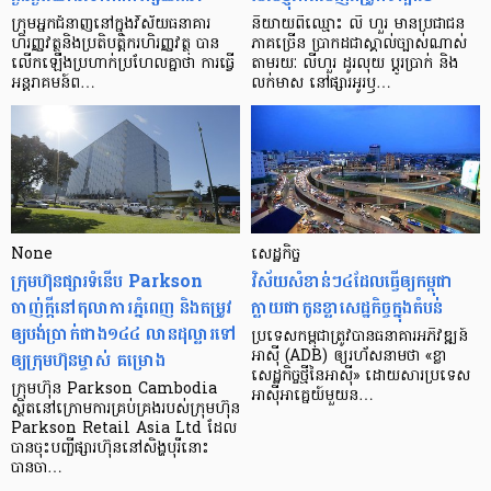
ក្រុម​អ្នក​ជំនាញ​នៅ​ក្នុង​វិស័យ​ធនាគារ
និយាយ​ពី​ឈ្មោះ លី ហួរ មាន​ប្រជាជន​
ហិរញ្ញវត្ថុ​និង​ប្រតិបត្តិករ​ហិរញ្ញ​វត្ថុ បាន​​
ភាគ​ច្រើន ប្រាកដ​ជា​ស្គាល់​ច្បាស់​ណាស់
លើក​ឡើង​ប្រហាក់​ប្រហែល​គ្នា​ថា ការ​ធ្វើ​
តាមរយៈ លីហួរ ដូរ​លុយ ប្តូរ​បា្រក់ និង​
អន្តរាគមន៍​ព…
លក់​មាស នៅ​ផ្សារ​អូរ​ឫ…
None
សេដ្ឋកិច្ច​
ក្រុមហ៊ុនផ្សារទំនើប Parkson
វិស័យ​សំខាន់ៗ​៤​ដែល​ធ្វើ​ឲ្យ​កម្ពុជា​
ចាញ់ក្ដីនៅតុលាការភ្នំពេញ និងតម្រូវ
ក្លាយ​ជា​កូន​ខ្លា​សេដ្ឋកិច្ច​ក្នុង​តំបន់
ឲ្យបង់ប្រាក់ជាង១៤៤ លានដុល្លារទៅ
ប្រទេស​កម្ពុជា​ត្រូវ​បាន​ធនាគារ​អភិវឌ្ឍន៍​
ឲ្យក្រុមហ៊ុនម្ចាស់ គម្រោង
អាស៊ី (ADB) ឲ្យ​រហ័ស​នាមថា «ខ្លា​
សេដ្ឋកិច្ច​ថ្មី​នៃ​អាស៊ី» ដោយសារ​ប្រទេស​
ក្រុមហ៊ុន Parkson Cambodia
អាស៊ី​អាគ្នេយ៍​មួយ​ន…
ស្ថិតនៅក្រោមការគ្រប់គ្រងរបស់ក្រុមហ៊ុន
Parkson Retail Asia Ltd ដែល
បានចុះបញ្ចីផ្សារហ៊ុននៅសិង្ហបុរីនោះ
បានចា…