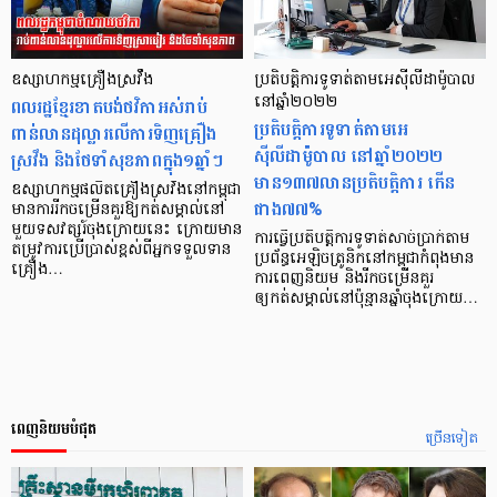
ឧស្សាហកម្មគ្រឿងស្រវឹង
ប្រតិបត្តិការទូទាត់តាមអេស៊ីលីដាម៉ូបាល
ពលរដ្ឋខ្មែរខាតបង់ថវិកាអស់រាប់
នៅឆ្នាំ២០២២
ប្រតិបត្តិការទូទាត់តាមអេ
ពាន់លានដុល្លារលើការទិញគ្រឿង
ស៊ីលីដាម៉ូបាល នៅឆ្នាំ២០២២
ស្រវឹង និងថែទាំសុខភាពក្នុង១ឆ្នាំៗ
មាន១៣៧លានប្រតិបត្តិការ កើន
ឧស្សាហកម្មផលិតគ្រឿងស្រវឹងនៅកម្ពុជា
ជាង៧៧%
មានការរីកចម្រើនគួរឱ្យកត់សម្គាល់នៅ
មួយទសវត្សរ៍ចុងក្រោយនេះ ក្រោយមាន
ការធ្វើប្រតិបត្តិការទូទាត់សាច់ប្រាក់តាម
តម្រូវការប្រើប្រាស់ខ្ពស់ពីអ្នកទទួលទាន
ប្រព័ន្ធអេឡិចត្រូនិកនៅកម្ពុជាកំពុងមាន
គ្រឿង…
ការពេញនិយម និងរីកចម្រើនគួរ
ឲ្យកត់សម្គាល់នៅប៉ុន្មានឆ្នាំចុងក្រោយ…
ពេញនិយមបំផុត
ច្រើនទៀត