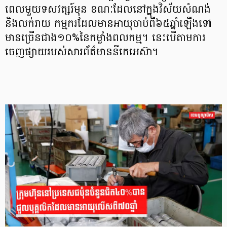
ពេលមួយទសវត្សរ៍មុន ខណៈដែលនៅក្នុងវិស័យសំណង់
និងលក់រាយ កម្មករដែលមានអាយុចាប់ពី៦៥ឆ្នាំឡើងទៅ
មានច្រើនជាង១០%នៃកម្លាំងពលកម្ម។ នេះបើតាមការ
ចេញផ្សាយរបស់សារព័ត៌មាននីកេអេស៊ា។