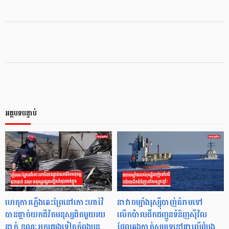
អត្ថបទបន្ទាប់
ហេតុការភ្លើងឆេះព្រៃនៅកោះហាវ៉ៃ
នាវាចម្បាំងរុស្ស៊ីបាញ់គំរាមទៅ
បានផ្តាច់យកជីវិតមនុស្សជិតមួយរយ
លើកប៉ាលដឹកជញ្ជូនទំនិញស៊ីវិល
នាក់ ខណៈអ្នកផ្សេងទៀតកំពុងបន្ត
ដែលឆ្លងកាត់សមុទ្រខ្មៅជាលើដំបូង