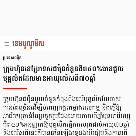
ប្រទេសជប៉ុន
ក្រុមហ៊ុននៅប្រទេសជប៉ុនចំនួនជិត៤០%បានជួល
បុគ្គលិកដែលមានអាយុលើសពី៧០ឆ្នាំ
ក្រុមហ៊ុនជប៉ុនមួយចំនួនកំពុងពឹងលើបុគ្គលិកវ័យចាស់
កាន់តែច្រើនដើម្បីបំពេញកង្វះកម្លាំងពលកម្ម និងធ្វើឱ្យ
អាជីវកម្មកាន់តែប្រកួតប្រជែងដោយកាលពីឆ្នាំមុនអាជីវកម្ម
ជិត៤០%អនុញ្ញាតឱ្យបុគ្គលិកធ្វើការរហូតដល់អាយុ៧០ឆ្នាំ
និងលើសពីនេះគឺបានកើនឡើងទ្វេដងបើធៀបនឹងកាលពី