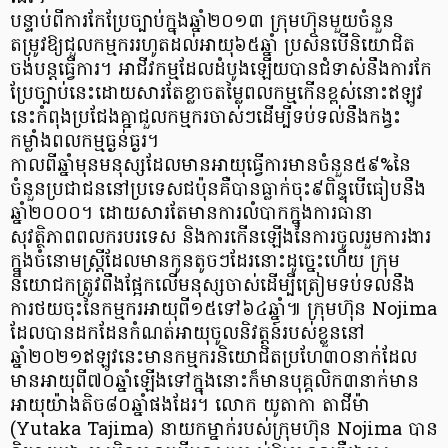
បន្ទាប់ពីការកែប្រែច្បាប់ក្នុងឆ្នាំ២០១៣ ក្រុមហ៊ុនមួយចំនួន
តម្រូវឱ្យជួលកម្មកររហូតដល់អាយុ៦៥ឆ្នាំ ប្រសិនបើនិយោជិត
ចង់បន្តធ្វើការ។ អាជីវកម្មដែលដំបូងឡើយបានជំទាស់នឹងការកែ
ប្រែច្បាប់នេះដោយសារតែខ្លាចតម្លៃពលកម្មកើនខ្ពស់នោះឥឡូវ
នេះកំពុងប្រជែងគ្នាជួលកម្មករចាស់ៗដើម្បីទប់ទល់នឹងកង្វះ
កម្លាំងពលកម្មធ្ងន់ធ្ងរ។
កាលពីឆ្នាំមុនមនុស្សដែលមានអាយុធ្វើការមានចំនួន៥៩%នៃ
ចំនួនប្រជាជននៅប្រទេសជប៉ុនគឺបានធ្លាក់ចុះ៩ពិន្ទុបើធៀបនឹង
ឆ្នាំ២០០០។ ដោយសារតែមានការលំបាកក្នុងការធានា
សុវត្ថិភាពពលករបរទេស និងការកើនឡើងនៃការចូលរួមការងារ
ក្នុងចំនោមស្ត្រីដែលមានកូនតូចៗដែរនោះដូច្នេះហើយ ក្រុម
និយោជកត្រូវពឹងផ្អែកលើមនុស្សចាស់ដើម្បីត្រៀមទប់ទល់នឹង
ការថយចុះនៃកម្មករអាយុពី១៥ទៅ៦៤ឆ្នាំ៕ ក្រុមហ៊ុន Nojima
ដែលបានដកដែនកំណត់អាយុចូលនិវត្តន៍របស់ខ្លួននៅ
ឆ្នាំ២០២១ឥឡូវនេះមានកម្មករនិយោជិតប្រហែ៣០នាក់ដែល
មានអាយុពី៧០ឆ្នាំឡើងទៅក្នុងនោះក៏មានបុគ្គលិក៣នាក់មាន
អាយុយ៉ាងតិច៨០ឆ្នាំផងដែរ។ លោក យូតាកា តាជីម៉ា
(Yutaka Tajima) នាយកម្នាក់របស់ក្រុមហ៊ុន Nojima បាន