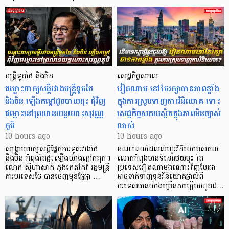
មន្ត្រីទូតថៃ និងចិន
សេដ្ឋកិច្ចសកល
ជម្លោះពាក្យសម្តីរវាងមន្ត្រីទូតថៃ
វៀតណាម នៅតែរក្សាបានភាពខ្លាំង
និងចិន ឡើងកម្ដៅដូចបាយពុះ ជុំវិញ
ក្នុងការស្រូបទាញការវិនិយោគ​ ទោះ
ជម្លោះនៅព្រលានយន្តហោះសុវណ្ណ
សេដ្ឋកិច្ចសកលស្ថិតក្នុងភាពមិនច្បាស់
ភូមិ
លាស់
10 hours ago
10 hours ago
សង្គ្រាមពាក្យសម្តីផ្នែកការទូតរវាងថៃ
ខណៈពេលដែលលំហូរវិនិយោគសកល
និងចិន កំពុងតែផ្ទុះឡើងយ៉ាងក្តៅគគុក។
លោកកំពុងមានទំនោរថយចុះ តែ
លោក ស៊ីហាសាក់ ភួងកេតកែវ រដ្ឋមន្ត្រី
ប្រទេសវៀតណាមឯណោះវិញបែរជា
ការបរទេសថៃ បានចេញមុខផ្លែផ្កា …
អាចទាក់ទាញទុនវិនិយោគផ្ទាល់ពី
បរទេសបានយ៉ាងច្រើនសម្បើមរហូតដ…