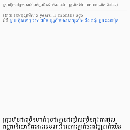
ក្រុមហ៊ុននៅប្រទេសជប៉ុនចំនួនជិត៤០%បានជួលបុគ្គលិកដែលមានអាយុលើសពី៧០ឆ្នាំ
ដោយ
​ ខេមបូណូមីស
2 years, 11 months ago
អំពី
ក្រុមហ៊ុននៅប្រទេសជប៉ុន
បុគ្គលិកមានអាយុលើសពី៧០ឆ្នាំ
ប្រទេសជប៉ុន
ក្រុមហ៊ុនជាច្រើនហាក់ដូចជាគ្មានជម្រើសច្រើនក្នុងការជួល
កម្មករនិយោជិតនោះទេខណៈដែលការធ្លាក់ចុះតម្លៃប្រាក់យ៉េន