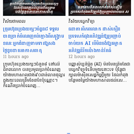
វិស័យថាមពល
វិស័យបច្ចេកវិទ្យា
ក្រុមហ៊ុនប្រេងយក្សៗចំនួន៨ ទទួល
ធនាគារពិភពលោក ដាស់តឿន
បានប្រាក់ចំណេញកប់ក្តោងពីសង្គ្រាម
ប្រទេសកំពុងអភិវឌ្ឍន៍ឱ្យប្រញាប់
ខណៈអ្នកជំនាញទាមទារឱ្យសង
ចាប់យក AI បើមិនចង់ឱ្យគម្លាត
ថ្លៃខូចខាតអាកាសធាតុ
អភិវឌ្ឍន៍រីកប៉ោងកាន់តែធំ
11 hours ago
12 hours ago
ក្រុមហ៊ុនប្រេងយក្សៗចំនួន៨ នៅលើ
បញ្ញាសិប្បនិម្មិត (AI) មិនមែនត្រឹមតែជា
ពិភពលោក បានប្រមូលប្រាក់ចំណេញ
បច្ចេកវិទ្យាទំនើបមួយនោះទេ ប៉ុន្តែជា
យ៉ាងមហាសាលជាង៩០ពាន់លានដុល្លារ
ក្បាលម៉ាស៊ីនសេដ្ឋកិច្ចថ្មីមួយ ដែលកំពុង
ក្នុងរយៈពេលត្រឹមតែ៣ខែប៉ុណ្ណោះ។
បន្ថែមតម្លៃយ៉ាងមហាសាលដល់សេ…
កំណើនប្រាក់ចំណេញ…