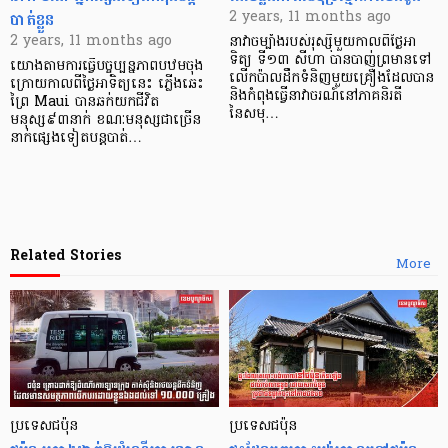
បាត់ខ្លួន
2 years, 11 months ago
2 years, 11 months ago
នាវាចម្បាំងរបស់រុស្ស៊ីមួយកាលពីថ្ងៃអា
ទិត្យ ទី១៣ សីហា បានបាញ់ព្រមានទៅ
យោងតាមការធ្វើបច្ចុប្បន្នភាពបឋមចុង
លើកប៉ាលដឹកទំនិញមួយគ្រឿងដែលបាន
ក្រោយកាលពីថ្ងៃអាទិត្យនេះ ភ្លើងឆេះ
និងកំពុងធ្វើនាវាចរណ៍នៅភាគនិរតី
ព្រៃ Maui បានឆក់យកជីវិត
នៃសមុ…
មនុស្ស៩៣នាក់ ខណៈមនុស្សជាច្រើន
នាក់ផ្សេងទៀតបន្តបាត់…
Related Stories
More
ប្រទេសជប៉ុន
ប្រទេសជប៉ុន