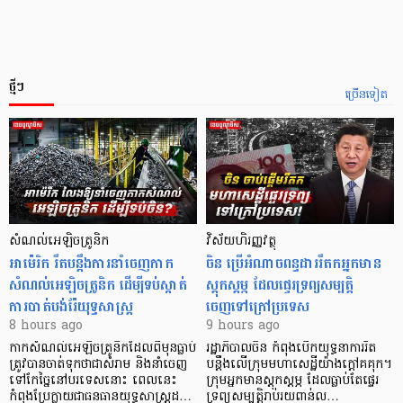
ថ្មីៗ
ច្រើនទៀត
សំណល់អេឡិចត្រូនិក
វិស័យហិរញ្ញវត្ថុ
អាម៉េរិក រឹតបន្តឹងការនាំចេញកាក
ចិន ប្រើ​អំណាចពន្ធដាររឹតកអ្នកមាន
សំណល់អេឡិចត្រូនិក ដើម្បីទប់ស្កាត់
ស្ដុកស្ដម្ភ ដែលផ្ទេរទ្រព្យសម្បត្តិ
ការបាត់បង់រ៉ែយុទ្ធសាស្ត្រ
ចេញទៅក្រៅប្រទេស
8 hours ago
9 hours ago
កាក​សំណល់​អេឡិច​ត្រូនិកដែល​ពីមុនធ្លាប់​
រដ្ឋាភិបាលចិន កំពុងបើកយុទ្ធនាការរឹត
ត្រូវបានចាត់ទុកថាជាសំរាម និងនាំចេញ
បន្តឹងលើក្រុមមហាសេដ្ឋី​យ៉ាង​ក្ដៅគគុក។
ទៅកែច្នៃនៅបរទេស​នោះ ពេលនេះ
​ក្រុមអ្នកមានស្ដុកស្ដម្ភ ដែល​ធ្លាប់​តែផ្ទេរ
កំពុងប្រែក្លាយជាធនធានយុទ្ធសាស្ត្រដ…
ទ្រព្យសម្បត្តិរាប់រយពាន់ល…