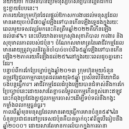
និយាយថា ការមិនបានប្រើមនុស្សចាស់ឱ្យបានល្អគឺជាការ
ខ្ជះខ្ជាយបែបនេះ។
ភាគរយនៃក្រុមហ៊ុនដែលផ្តល់ឱកាសការងារដល់មនុស្សដែល
មានអាយុចាប់ពី៧០ឆ្នាំឡើងទៅបានកើនឡើងទ្វេដងក្នុងរយៈ
ពេលមួយទសវត្សរ៍មកនេះគិតត្រឹមឆ្នាំ២០២២គឺកើនឡើង
ដល់៣៩%។ នេះបើយោងតាមក្រសួងសុខាភិបាល ការងារ និង
សុខុមាលភាពរបស់ជប៉ុន។ ចំណែកសមាមាត្រនៃអាជីវកម្មដែល
មានអាយុត្រូវចូលនិវត្តន៍ចាំបាច់ចាប់ពី៦៥ឆ្នាំឡើងទៅបានកើន
ឡើង១២ភាគរយគឺឡើងដល់២៥%នៅក្នុងរយៈពេលដូចគ្នានោះ
ដែរ។
បន្ទាប់ពីការកែប្រែច្បាប់ក្នុងឆ្នាំ២០១៣ ក្រុមហ៊ុនមួយចំនួន
តម្រូវឱ្យជួលកម្មកររហូតដល់អាយុ៦៥ឆ្នាំ ប្រសិនបើនិយោជិត
ចង់បន្តធ្វើការ។ អាជីវកម្មដែលដំបូងឡើយបានជំទាស់នឹងការកែ
ប្រែច្បាប់នេះដោយសារតែខ្លាចតម្លៃពលកម្មកើនខ្ពស់នោះឥឡូវ
នេះកំពុងប្រជែងគ្នាជួលកម្មករចាស់ៗដើម្បីទប់ទល់នឹងកង្វះ
កម្លាំងពលកម្មធ្ងន់ធ្ងរ។
កាលពីឆ្នាំមុនមនុស្សដែលមានអាយុធ្វើការមានចំនួន៥៩%នៃ
ចំនួនប្រជាជននៅប្រទេសជប៉ុនគឺបានធ្លាក់ចុះ៩ពិន្ទុបើធៀបនឹង
ឆ្នាំ២០០០។ ដោយសារតែមានការលំបាកក្នុងការធានា