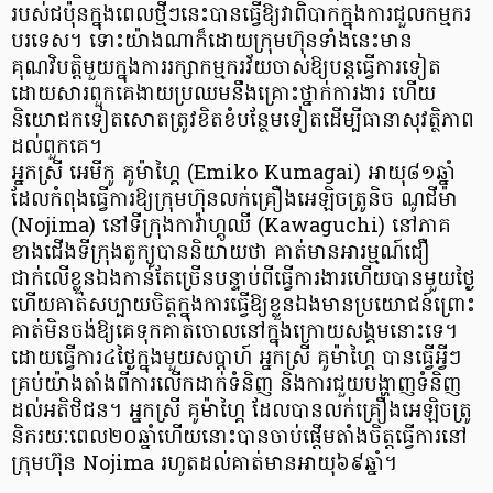
របស់ជប៉ុនក្នុងពេលថ្មីៗនេះបានធ្វើឱ្យវាពិបាកក្នុងការជួលកម្មករ
បរទេស។ ទោះយ៉ាងណាក៏ដោយក្រុមហ៊ុនទាំងនេះមាន
គុណវិបត្តិមួយក្នុងការរក្សាកម្មករវ័យចាស់ឱ្យបន្តធ្វើការទៀត
ដោយសារពួកគេងាយប្រឈមនឹងគ្រោះថ្នាក់ការងារ ហើយ
និយោជកទៀតសោតត្រូវខិតខំបន្ថែមទៀតដើម្បីធានាសុវត្ថិភាព
ដល់ពួកគេ។
អ្នកស្រី អេមីកូ គូម៉ាហ្គៃ (Emiko Kumagai) អាយុ៨១ឆ្នាំ
ដែលកំពុងធ្វើការឱ្យក្រុមហ៊ុនលក់គ្រឿងអេឡិចត្រូនិច ណូជីម៉ា
(Nojima) នៅទីក្រុងកាវ៉ាហ្គូឈី (Kawaguchi) នៅភាគ
ខាងជើងទីក្រុងតូក្យូបាននិយាយថា គាត់មានអារម្មណ៍ជឿ
ជាក់លើខ្លួនឯងកាន់តែច្រើនបន្ទាប់ពីធ្វើការងារហើយបានមួយថ្ងៃ
ហើយគាត់សប្បាយចិត្តក្នុងការធ្វើឱ្យខ្លួនឯងមានប្រយោជន៍ព្រោះ
គាត់មិនចង់ឱ្យគេទុកគាត់ចោលនៅក្នុងក្រោយសង្គមនោះទេ។
ដោយធ្វើការ៤ថ្ងៃក្នុងមួយសប្តាហ៍ អ្នកស្រី គូម៉ាហ្គៃ បានធ្វើអ្វីៗ
គ្រប់យ៉ាងតាំងពីការលើកដាក់ទំនិញ និងការជួយបង្ហាញទំនិញ
ដល់អតិថិជន។ អ្នកស្រី គូម៉ាហ្គៃ ដែលបានលក់គ្រឿងអេឡិចត្រូ
និករយៈពេល២០ឆ្នាំហើយនោះបានចាប់ផ្តើមតាំងចិត្តធ្វើការនៅ
ក្រុមហ៊ុន Nojima រហូតដល់គាត់មានអាយុ៦៩ឆ្នាំ។