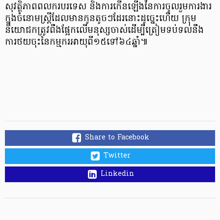
សុវត្ថិភាពពលករបរទេស និងការកើនឡើងនៃការចូលរួមការងារ
ក្នុងចំនោមស្ត្រីដែលមានកូនតូចៗដែរនោះដូច្នេះហើយ ក្រុម
និយោជកត្រូវពឹងផ្អែកលើមនុស្សចាស់ដើម្បីត្រៀមទប់ទល់នឹង
ការថយចុះនៃកម្មករអាយុពី១៥ទៅ៦៤ឆ្នាំ៕
Share to Facebook
Twitter
Linkedin