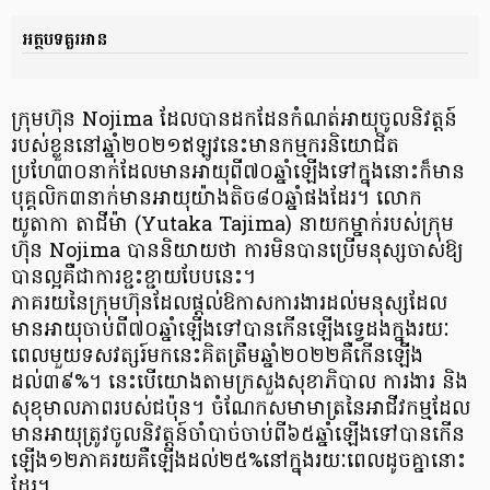
អត្ថបទគួរអាន
ក្រុមហ៊ុន Nojima ដែលបានដកដែនកំណត់អាយុចូលនិវត្តន៍
របស់ខ្លួននៅឆ្នាំ២០២១ឥឡូវនេះមានកម្មករនិយោជិត
ប្រហែ៣០នាក់ដែលមានអាយុពី៧០ឆ្នាំឡើងទៅក្នុងនោះក៏មាន
បុគ្គលិក៣នាក់មានអាយុយ៉ាងតិច៨០ឆ្នាំផងដែរ។ លោក
យូតាកា តាជីម៉ា (Yutaka Tajima) នាយកម្នាក់របស់ក្រុម
ហ៊ុន Nojima បាននិយាយថា ការមិនបានប្រើមនុស្សចាស់ឱ្យ
បានល្អគឺជាការខ្ជះខ្ជាយបែបនេះ។
ភាគរយនៃក្រុមហ៊ុនដែលផ្តល់ឱកាសការងារដល់មនុស្សដែល
មានអាយុចាប់ពី៧០ឆ្នាំឡើងទៅបានកើនឡើងទ្វេដងក្នុងរយៈ
ពេលមួយទសវត្សរ៍មកនេះគិតត្រឹមឆ្នាំ២០២២គឺកើនឡើង
ដល់៣៩%។ នេះបើយោងតាមក្រសួងសុខាភិបាល ការងារ និង
សុខុមាលភាពរបស់ជប៉ុន។ ចំណែកសមាមាត្រនៃអាជីវកម្មដែល
មានអាយុត្រូវចូលនិវត្តន៍ចាំបាច់ចាប់ពី៦៥ឆ្នាំឡើងទៅបានកើន
ឡើង១២ភាគរយគឺឡើងដល់២៥%នៅក្នុងរយៈពេលដូចគ្នានោះ
ដែរ។