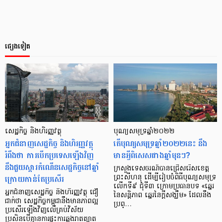
ផ្សេងទៀត
សេដ្ឋកិច្ច និងហិរញ្ញវត្ថុ
បុណ្យសមុទ្រឆ្នាំ២០២២
អ្នកជំនាញសេដ្ឋកិច្ច និងហិរញ្ញវត្ថុ
តើបុណ្យសមុទ្រឆ្នាំ២០២២នេះ នឹង
រំពឹងថា ការបើកប្រទេសឡើងវិញ
មានអ្វីពិសេសជាងឆ្នាំមុនៗ?
នឹងជួយស្ដារកំណើនសេដ្ឋកិច្ចនៅឆ្នាំ
ក្រសួងទេសចរណ៍បានជ្រើសរើសខេត្ត
ក្រោយកាន់តែប្រសើរ
ព្រះសីហនុ ដើម្បីរៀបចំពិធីបុណ្យសមុទ្រ
លើកទី៩ ជុំទី៣ ក្រោមប្រធានបទ «ឆ្នេរ
អ្នកជំនាញសេដ្ឋកិច្ច និងហិរញ្ញវត្ថុ ជឿ
នៃសន្តិភាព ឆ្នេរនៃក្ដីសង្ឃឹម» ដែលនឹង
ជាក់ថា សេដ្ឋកិច្ចកម្ពុជានឹងមានភាពល្អ
ប្រព្…
ប្រសើរឡើងវិញលើគ្រប់វិស័យ
ប្រសិនបើគ្មានការផ្ទុះការឆ្លងរាតត្បាត