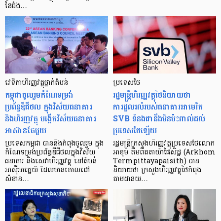
នៃជំង…
វេទិកា​ហិរញ្ញវត្ថុថ្នាក់តំបន់
ប្រទេសថៃ
កម្ពុជាចូលរួមកំណែទម្រង់
រដ្ឋមន្ត្រីហិរញ្ញវត្ថុថៃនិយាយថា
ប្រព័ន្ធឌីជីថល ក្នុងវិស័យធនាគារ
ការដួលរលំរបស់ធនាគារអាមេរិក
និងហិរញ្ញវត្ថុ បង្កើតវិស័យធនាគារ
SVB ទំនងជានឹងមិនប៉ះពាល់ដល់
អាស៊ានតែមួយ
ប្រទេសថៃឡើយ
ប្រទេសកម្ពុជា បាននិងកំពុងចូលរួម ក្នុង
រដ្ឋមន្ត្រីក្រសួងហិរញ្ញវត្ថុប្រទេសថៃលោក
កំណែទម្រង់ប្រព័ន្ធឌីជីថលក្នុងវិស័យ
អាខុម តឺមពីតតាយ៉ាផៃសិដ្ឋ (Arkhom
ធនាគារ និងសេវាហិរញ្ញវត្ថុ នៅតំបន់
Termpittayapaisith) បាន
អាស៊ីអាគ្នេយ៍ ដែលមានគោលដៅ
និយាយថា ក្រសួងហិរញ្ញវត្ថុថៃកំពុង
សំខាន…
តាមដានយ…