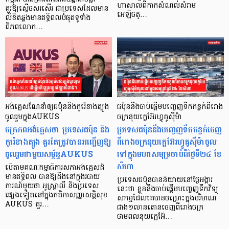
ហាសាលពីកាកសំណល់សំរាម
គួរឱ្យស្ញើចសរសើរ ជាប្រទេសដែលមាន
អេឡិចត្…
លិខិតឆ្លងមានឥទ្ធិពលបំផុតទូទាំង
ពិភពលោក…
អង់គ្លេសណែនាំឲ្យជប៉ុននិងកូរ៉េខាងត្បូង
ជប៉ុននឹងចាប់ផ្ដើមបញ្ចេញទឹកកខ្វក់ពីរោង
ចូលរួមក្នុងAUKUS
ចក្រនុយក្លេអ៊ែរហ្វូគូស៊ីម៉ា
ចក្រភពអង់គ្លេសថា ប្រទេសជប៉ុន និង
ប្រទេសជប៉ុននឹងបញ្ចេញទឹកកខ្វក់ចេញ
កូរ៉េខាងត្បូង គួរតែត្រូវបានអញ្ជើញឱ្យ
ពីរោងចក្រនុយក្លេអ៊ែរហ្វូគូស៊ីម៉ាចូល
ចូលរួមជាមួយសម្ព័ន្ធAUKUS
ទៅក្នុងមហាសមុទ្រចាប់ពីថ្ងៃទី២៤ ខែ
សីហា
បើតាមគណៈកម្មាធិការសភាអង់គ្លេសដ៏
មានឥទ្ធិពល បានឱ្យដឹងនៅក្នុងរបាយ
ប្រទេសជប៉ុនបាននិយាយនៅថ្ងៃអង្គារ
ការណ៍មួយថា អូស្ត្រាលី និងប្រទេស
នេះថា ខ្លួននឹងចាប់ផ្តើមបញ្ចេញទឹកវិទ្យុ
ផ្សេងទៀតនៅក្នុងកតិកាសញ្ញាសន្តិសុខ
សកម្មដែលគេបានចម្រោះក្នុងបរិមាណ
AUKUS គួរ…
ជាង១លានតោនចេញពីរោងចក្រ
ថាមពលនុយក្លេអ៊ែ…