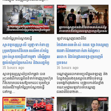
ការកែច្នៃគ្រាប់ស្វាយចន្ទី
ឡាវបណ្តេញជនជាតិថៃ
ស្ថានទូតអូស្ត្រាលី ប្តេជ្ញាទាក់ទាញ
ថៃរងភាពអាម៉ាស់ ខណៈឡាវបណ្តេញ
ក្រុមហ៊ុនមក​វិនិយោគលើការកែច្នៃ
ជនជាតិថៃ៣២នាក់ពាក់ព័ន្ធការ
គ្រាប់ស្វាយចន្ទីនៅកម្ពុជា ដើម្បីជួយ
ឆបោក និងល្បែងអនឡាញចេញពី
ផ្តល់តម្លៃបន្ថែមកសិករ និងសេដ្ឋកិច្ច
ប្រទេស
15 hours ago
16 hours ago
ស្ថានទូតអូស្ត្រាលីប្រចាំកម្ពុជា បាន
បណ្តាញឆបោកតាមប្រព័ន្ធអនឡាញ និង
អះអាងពីការបន្តខិតខំទាក់ទាញក្រុមហ៊ុន
ល្បែងស៊ីសងខុសច្បាប់នៅតំបន់ទន្លេ
វិនិយោគបរទេសឱ្យមកបោះទុនគាំទ្រ
មេគង្គកំពុងរងការ បង្ក្រាប​កាន់តែខ្លាំង
ដល់អាជីវកម្មកែច្នៃគ្រាប់ស្វាយចន្ទី
ខណៈអាជ្ញាធរឡាវបានបណ្តេញ
នៅកម្ព…
ជនជាតិថៃ៣២នា…