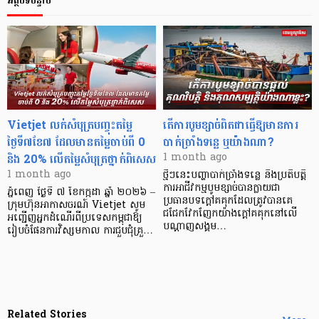
អត្ថបទបន្ទាប់
Vietjet លក់សំបុត្របញ្ចុះតម្លៃ
តើការបូមខ្សាច់ពិតជាធ្វើឱ្យមានការ
ថ្ងៃទី៧ខែ៧ ដែលមានតម្លៃចាប់ពី 0
បាក់ច្រាំងទន្លេ ឬយ៉ាងណា?
និង 20% លើតម្លៃសំបុត្រថ្នាក់ពិសេស
1 month ago
1 month ago
ថ្មីៗនេះបញ្ហាបាក់ច្រាំងទន្លេ និងប្រតិបត្តិ
ការអាជីវកម្មបូមខ្សាច់បានក្លាយជា
ភ្នំពេញ ថ្ងៃទី ៧ ខែកក្កដា ឆ្នាំ ២០២៦ –
ប្រធានបទក្ដៅគគុកដែលត្រូវបានគេ
ក្រុមហ៊ុនអាកាសចរណ៍ Vietjet សូម
ជជែកវែកញែកយ៉ាងក្តៅគគុកនៅលើ
អញ្ជើញអ្នកដំណើរពីប្រទេសកម្ពុជាឱ្យ
បណ្តាញសង្គម…
រៀបចំផែនការវិស្សមកាល ការជួបជុំគ្រួ…
Related Stories