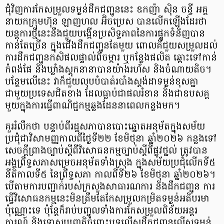
ជុំវិញការកែសម្រួលទម្ងន់ដឹកជញ្ជូននេះ ឧកញ៉ា ស៊ិន ចន្ធី អគ្គ
នាយកក្រុមហ៊ុន ឡាញហល អ៊ិចប្រេស បានលើកឡើងដែរថា
យន្តការថ្មីនេះនឹងជួយបង្កើនប្រសិទ្ធភាពនៃការផ្ទុកទំនិញបាន
កាន់តែច្រើន ក្នុងជើងដឹកជញ្ជូនតែមួយ ពោលគឺជួយសម្រួលដល់
ការដឹកជញ្ជូនកសិផលផ្ទាល់ពីចម្ការ ឬកន្លែងផលិត ឆ្ពោះទៅកាន់
កំពង់ផែ និងឃ្លាំងស្តុកនានាបានយ៉ាងរហ័ស និងចំណាយតិច។
បន្ថែមលើនេះ វាក៏ជួយលុបបំបាត់របាំងស្តង់ដាទម្ងន់ខុសគ្នា
ជាមួយប្រទេសជិតខាង ដែលធ្លាប់ជាផលរំខាន និងជាឧបសគ្គ
មួយក្នុងការធ្វើពាណិជ្ជកម្មឆ្លងដែននាពេលកន្លងមក។
គួររំលឹកថា បន្ទាប់ពីរដ្ឋសភាបានបោះឆ្នោតអនុម័តក្នុងសម័យ
ប្រជុំជាវិសាមញ្ញកាលពីថ្ងៃទី២២ ខែមិថុនា ឆ្នាំ២០២៦ កន្លងទៅ
សេចក្តីព្រាងច្បាប់ស្តីពីវិសោធនកម្មច្បាប់ស្តីពីផ្លូវថ្នល់ ត្រូវបាន
អង្គព្រឹទ្ធសភាសម្រេចអនុម័តទាំងស្រុង ក្នុងសម័យប្រជុំលើកទី៥
នីតិកាលទី៥ នៃព្រឹទ្ធសភា កាលពីទី២៦ ខែមិថុនា ឆ្នាំ២០២៦។
បើតាមការបញ្ជាក់របស់ក្រសួងសាធារណការ និងដឹកជញ្ជូន ការ
ធ្វើវិសោធនកម្មនេះមិនត្រឹមតែកែសម្រួលកម្រិតទម្ងន់អតិបរមា
ប៉ុណ្ណោះទេ ប៉ុន្តែក៏រាប់បញ្ចូលទាំងការកែសម្រួលពិន័យអន្តរ
ការណ៍ និងទោសប្បញ្ញត្តិចំពោះបទល្មើសដឹកជញ្ជូនលើសទម្ងន់