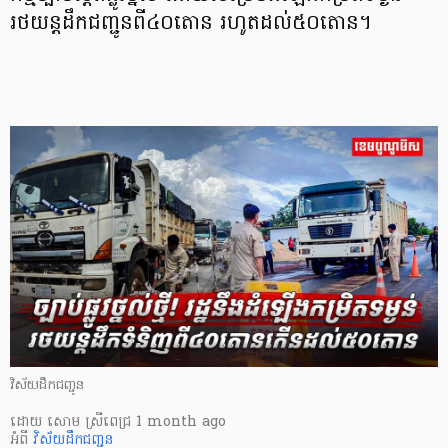
រថយន្តដឹកជញ្ជូនពី៤០តោន រហូតដល់៥០តោន​។
វិស័យ​ដឹកជញ្ជូន
ដោយ
សោម ស្រីពេជ្រ
1 month ago
អំពី
វិស័យ​ដឹកជញ្ជូន