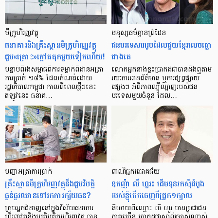
មីក្រូ​ហិរញ្ញវត្ថុ
មនុស្ស​ធម៌​គ្មាន​ព្រំដែន
ធនាគារ​និង​គ្រឹះស្ថាន​មីក្រូ​ហិរញ្ញវត្ថុ​
ជន​បរទេស​៣​រូប​ដែល​ជួយ​ខ្មែរ​លេច​ធ្លោ​
ជួប«គ្រោះ»ក្តៅ​គគុក​មួយ​ទៀត​ហើយ!
ជាង​គេ
បន្ទាប់​ពី​រង​សម្ពាធ​​ពី​ការ​ទម្លាក់​ពិដាន​អត្រា​
លោកអ្នក​នាង​ខ្លះ​ប្រាកដ​ជា​បាន​​ដឹង​ឮ​តាម​
ការ​ប្រាក់ ១៨​% ដែល​កំណត់​ដោយ​
រយៈ​ការ​អាន​ព័ត៌មាន ឬ​ការ​ផ្សព្វផ្សាយ​
រដ្ឋាភិបាល​កម្ពុជា កាល​ពី​ពេល​ថ្មីៗ​នេះ
ផ្សេងៗ អំពី​ភាព​ល្បីល្បាញ​របស់​ជន​
ឥឡូវ​នេះ ធនាគ…
បរទេស​មួយ​ចំនួន ដែល…
បញ្ហា​អត្រា​ការប្រាក់
ពាណិជ្ជករជោគជ័យ
គ្រឹះស្ថាន​មីក្រូ​ហិរញ្ញវត្ថុ​នឹង​ជួប​វិបត្តិ​
ឧកញ៉ា លី ហួរ៖ ដើមទុនរកស៊ីដំបូង
ធ្ងន់ធ្ងរ​ឈាន​ទៅ​រក​ការ​ក្ស័យធន?
របស់ខ្ញុំកើតចេញពីជ្រូក១ក្បាល
ក្រុម​អ្នក​ជំនាញ​នៅ​ក្នុង​វិស័យ​ធនាគារ
និយាយ​ពី​ឈ្មោះ លី ហួរ មាន​ប្រជាជន​
ហិរញ្ញវត្ថុ​និង​ប្រតិបត្តិករ​ហិរញ្ញ​វត្ថុ បាន​​
ភាគ​ច្រើន ប្រាកដ​ជា​ស្គាល់​ច្បាស់​ណាស់