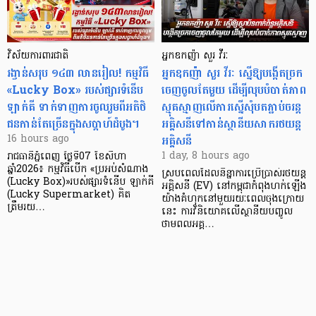
វិស័យការពារជាតិ
អ្នកឧកញ៉ា សួរ វីរៈ
រង្វាន់សរុប ១៤៣ លានរៀល! កម្មវិធី
អ្នកឧកញ៉ា សួរ វីរៈ ស្នើឱ្យបង្កើតច្រក
«Lucky Box» របស់ផ្សារទំនើប
ចេញចូលតែមួយ ដើម្បីលុបបំបាត់ភាព
ឡាក់គី ទាក់ទាញការចូលរួមពីអតិថិ
ស្មុគស្មាញលើការស្នើសុំបតភ្ជាប់ចរន្ត
ជនកាន់តែច្រើនក្នុងសប្តាហ៍ដំបូង។
អគ្គិសនីទៅកាន់ស្ថានីយសាករថយន្ត
អគ្គិសនី
16 hours ago
1 day, 8 hours ago
រាជធានីភ្នំពេញ ថ្ងៃទី07 ខែសីហា
ឆ្នាំ2026៖ កម្មវិធីបើក «ប្រអប់សំណាង
ស្របពេលដែលនិន្នាការប្រើប្រាស់រថយន្ត
(Lucky Box)»របស់ផ្សារទំនើប ឡាក់គី
អគ្គិសនី (EV) នៅកម្ពុជាកំពុងហក់ឡើង
(Lucky Supermarket) គិត
យ៉ាងគំហុកនៅមួយរយៈពេលចុងក្រោយ
ត្រឹមរយ…
នេះ ការវិនិយោគលើស្ថានីយបញ្ចូល
ថាមពលអគ្គ…