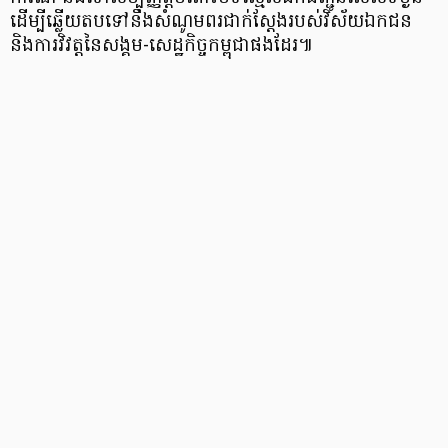
ដើម្បីឆ្លើយតបទៅនឹងសំណូមពរជាក់ស្តែងរបស់វិស័យឯកជន
និងការវិវត្តនៃសង្គម-សេដ្ឋកិច្ចកម្ពុជាផងដែរ៕