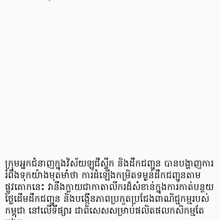
ក្រុមអ្នកជំនាញក្នុងវិស័យឡូជីស្ទីក និងដឹកជញ្ជូន បានបង្ហាញការ
រំពឹងទុកយ៉ាងមុតមាំថា ការដំឡើងកម្រិតទម្ងន់ដឹកជញ្ជូនតាម
ផ្លូវគោកនេះ វានឹងក្លាយជាកាតាលីករដ៏សំខាន់ក្នុងការកាត់បន្ថយ
ថ្លៃដើមដឹកជញ្ជូន និងបង្កើនភាពប្រកួតប្រជែងពាណិជ្ជកម្មរបស់
កម្ពុជា នៅលើទីផ្សារ ជាពិសេសសម្រាប់ផលិតផលកសិកម្មតែ