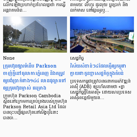
លើក​ឡើង​ប្រហាក់​ប្រហែល​គ្នា​ថា ការ​ធ្វើ​
តាមរយៈ លីហួរ ដូរ​លុយ ប្តូរ​បា្រក់ និង​
អន្តរាគមន៍​ព…
លក់​មាស នៅ​ផ្សារ​អូរ​ឫ…
None
សេដ្ឋកិច្ច​
ក្រុមហ៊ុនផ្សារទំនើប Parkson
វិស័យ​សំខាន់ៗ​៤​ដែល​ធ្វើ​ឲ្យ​កម្ពុជា​
ចាញ់ក្ដីនៅតុលាការភ្នំពេញ និងតម្រូវ
ក្លាយ​ជា​កូន​ខ្លា​សេដ្ឋកិច្ច​ក្នុង​តំបន់
ឲ្យបង់ប្រាក់ជាង១៤៤ លានដុល្លារទៅ
ប្រទេស​កម្ពុជា​ត្រូវ​បាន​ធនាគារ​អភិវឌ្ឍន៍​
ឲ្យក្រុមហ៊ុនម្ចាស់ គម្រោង
អាស៊ី (ADB) ឲ្យ​រហ័ស​នាមថា «ខ្លា​
សេដ្ឋកិច្ច​ថ្មី​នៃ​អាស៊ី» ដោយសារ​ប្រទេស​
ក្រុមហ៊ុន Parkson Cambodia
អាស៊ី​អាគ្នេយ៍​មួយ​ន…
ស្ថិតនៅក្រោមការគ្រប់គ្រងរបស់ក្រុមហ៊ុន
Parkson Retail Asia Ltd ដែល
បានចុះបញ្ចីផ្សារហ៊ុននៅសិង្ហបុរីនោះ
បានចា…