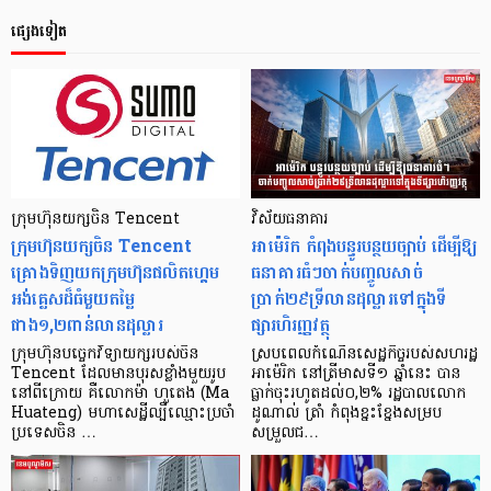
ផ្សេងទៀត
ក្រុមហ៊ុនយក្សចិន Tencent
វិស័យធនាគារ
ក្រុមហ៊ុនយក្សចិន Tencent
អាម៉េរិក កំពុងបន្ធូរបន្ថយច្បាប់ ដើម្បីឱ្យ
គ្រោងទិញយកក្រុមហ៊ុនផលិតហ្គេម
ធនាគារធំៗចាក់បញ្ចូលសាច់
អង់គ្លេសដ៏ធំមួយតម្លៃ
ប្រាក់២៩ទ្រីលានដុល្លារទៅក្នុងទី
ជាង១,២ពាន់លានដុល្លារ
ផ្សារហិរញ្ញវត្ថុ
ក្រុមហ៊ុនបច្ចេកវិទ្យាយក្សរបស់ចិន
ស្របពេលកំណើនសេដ្ឋកិច្ចរបស់សហរដ្ឋ
Tencent ដែលមានបុរសខ្លាំងមួយរូប
អាម៉េរិក នៅត្រីមាសទី១ ឆ្នាំនេះ បាន
នៅពីក្រោយ គឺលោកម៉ា ហួតេង (Ma
ធ្លាក់ចុះរហូតដល់០,២% រដ្ឋបាលលោក
Huateng) មហាសេដ្ឋីល្បីឈ្មោះប្រចាំ
ដូណាល់ ត្រាំ កំពុងខ្នះខ្នែងសម្រប
ប្រទេសចិន …
សម្រួលជ…