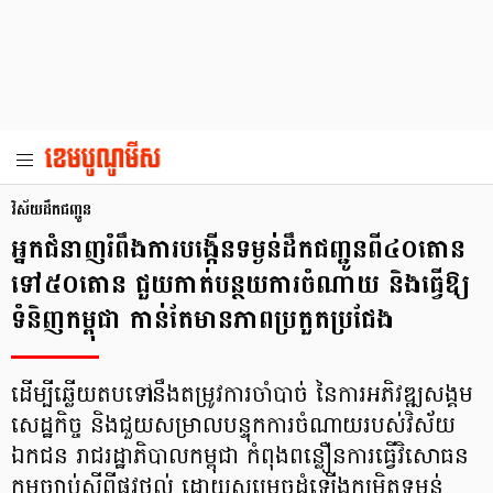
វិស័យ​ដឹកជញ្ជូន
អ្នកជំនាញរំពឹងការបង្កើនទម្ងន់ដឹកជញ្ជូនពី៤០តោន
ទៅ៥០តោន ជួយកាត់បន្ថយការចំណាយ និងធ្វើឱ្យ
ទំនិញកម្ពុជា កាន់តែមានភាពប្រកួតប្រជែង
ដើម្បីឆ្លើយតបទៅនឹងតម្រូវការចាំបាច់ នៃការអភិវឌ្ឍសង្គម
សេដ្ឋកិច្ច និងជួយសម្រាលបន្ទុកការចំណាយរបស់វិស័យ
ឯកជន រាជរដ្ឋាភិបាលកម្ពុជា កំពុងពន្លឿនការធ្វើវិសោធន
កម្មច្បាប់ស្ដីពីផ្លូវថ្នល់ ដោយសម្រេចដំឡើងកម្រិតទម្ងន់