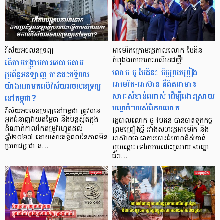
វិស័យអចលនទ្រព្យ
អាមេរិកក្រោមរដ្ឋកាលលោក បៃដិន
តើការបង្ក្រាបការឆបោកតាម
កំពុងងាកមករកអាស៊ានជាថ្មី!
លោក ចូ បៃដិន៖ កិច្ចព្រមព្រៀង
ប្រព័ន្ធអនឡាញ បានជះឥទ្ធិពល
អាមេរិក-អាស៊ាន គឺពិតជាមាន
យ៉ាងណាមកលើវិស័យអចលនទ្រព្យ
សារៈសំខាន់ណាស់ ដើម្បីដោះស្រាយ
នៅកម្ពុជា?
បញ្ហាធំៗរបស់ពិភពលោក
វិស័យអចលនទ្រព្យនៅកម្ពុជា ត្រូវបាន
អ្នកជំនាញវាយតម្លៃថា នឹងបន្តស្ថិតក្នុង
រដ្ឋបាលលោក ចូ បៃដិន បានចាត់ទុកកិច្ច
ដំណាក់កាលកែតម្រូវរហូតដល់
ព្រមព្រៀងថ្មី រវាងសហរដ្ឋអាមេរិក និង
ឆ្នាំ២០២៧ ដោយសារឥទ្ធិពលនៃភាពមិន
អាស៊ានថា ជាការបោះជំហានដ៏សំខាន់
ប្រាកដប្រជា ន…
មួយឆ្ពោះទៅរកការដោះស្រាយ «បញ្ហា
ធំៗ…