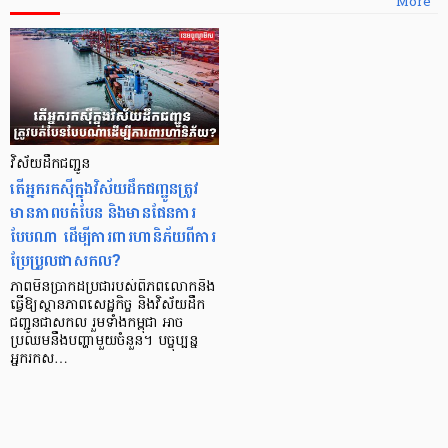
More
វិស័យ​ដឹកជញ្ជូន
តើអ្នករកស៊ីក្នុងវិស័យដឹកជញ្ជូនត្រូវ
មានភាពបត់បែន និងមានផែនការ
បែបណា ដើម្បីការពារហានិភ័យពីការ
ប្រែប្រួលជាសកល?
ភាពមិនប្រាកដប្រជារបស់ពិភពលោកនឹង
ធ្វើឱ្យស្ថានភាពសេដ្ឋកិច្ច និងវិស័យដឹក
ជញ្ជូនជាសកល រួមទាំងកម្ពុជា អាច
ប្រឈមនឹងបញ្ហាមួយចំនួន។ បច្ចុប្បន្ន
អ្នករកស…