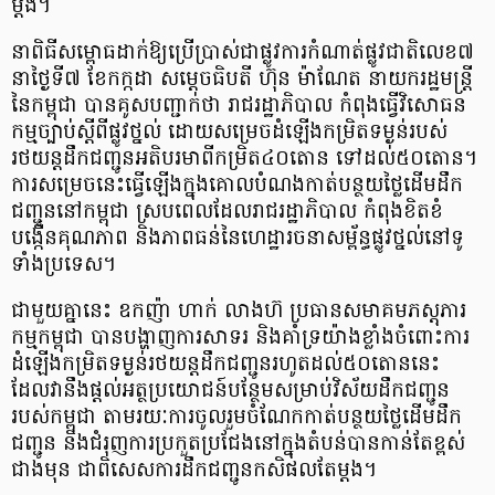
ម្តង។
នាពិធីសម្ពោធដាក់ឱ្យប្រើប្រាស់ជាផ្លូវការកំណាត់ផ្លូវជាតិលេខ៧
នាថ្ងៃទី៧ ខែកក្កដា សម្តេចធិបតី ហ៊ុន ម៉ាណែត នាយករដ្ឋមន្ត្រី
នៃកម្ពុជា បានគូសបញ្ជាក់ថា រាជរដ្ឋាភិបាល កំពុងធ្វើវិសោធន
កម្មច្បាប់ស្ដីពីផ្លូវថ្នល់ ដោយសម្រេចដំឡើងកម្រិតទម្ងន់របស់
រថយន្តដឹកជញ្ជូនអតិបរមាពីកម្រិត៤០តោន ទៅដល់៥០តោន។
ការសម្រេចនេះធ្វើឡើងក្នុងគោលបំណងកាត់បន្ថយថ្លៃដើមដឹក
ជញ្ជូននៅកម្ពុជា ស្របពេលដែលរាជរដ្ឋាភិបាល កំពុងខិតខំ
បង្កើនគុណភាព និងភាពធន់នៃហេដ្ឋារចនាសម្ព័ន្ធផ្លូវថ្នល់នៅទូ
ទាំងប្រទេស។
ជាមួយគ្នានេះ ឧកញ៉ា ហាក់ លាងហ៊ ប្រធានសមាគមភស្តុភារ
កម្មកម្ពុជា បានបង្ហាញការសាទរ និងគាំទ្រយ៉ាងខ្លាំងចំពោះការ
ដំឡើងកម្រិតទម្ងន់រថយន្តដឹកជញ្ជូនរហូតដល់៥០តោននេះ
ដែលវានឹងផ្តល់អត្ថប្រយោជន៍បន្ថែមសម្រាប់វិស័យដឹកជញ្ជូន
របស់កម្ពុជា តាមរយៈការចូលរួមចំណែកកាត់បន្ថយថ្លៃដើមដឹក
ជញ្ជូន និងជំរុញការប្រកួតប្រជែងនៅក្នុងតំបន់បានកាន់តែខ្ពស់
ជាងមុន ជាពិសេសការដឹកជញ្ជូនកសិផលតែម្តង។