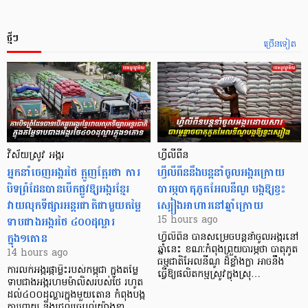
ថ្មីៗ
ច្រើនទៀត
វិស័យស្រូវ អង្ករ
ហ្វីលីពីន
អ្នកនាំចេញអង្ករថៃ ត្អូញត្អែរថា ការ
ហ្វីលីពីននឹងបន្តនាំចូលអង្ករក្រោយ
បិទព្រំដែនបានបើកផ្លូវឱ្យអង្ករខ្មែរ
បារម្ភបាតុភូតអែលនីណូ បង្កឱ្យខ្វះ
វាយលុកទីផ្សារអន្តរជាតិជាមួយតម្លៃ
ស្បៀងអាហារនៅឆ្នាំក្រោយ
ទាបជាងអង្ករថៃ ៤០០ដុល្លារ
15 hours ago
ក្នុង១តោន
ហ្វីលីពីន បាន​សម្រេចបន្តនាំចូលអង្ករនៅ
ឆ្នាំនេះ ខណៈកំពុងព្រួយបារម្ភថា បាតុភូត
14 hours ago
ធម្មជាតិអែលនីណូ ដ៏ខ្លាំងក្លា​ អាចនឹង
ការលក់អង្ករផ្កាម្លិះរបស់កម្ពុជា ក្នុងតម្លៃ
ធ្វើឱ្យផលិតកម្មស្រូវក្នុងស្រុ…
ទាបជាងអង្ករហមម៉ាលិសរបស់ថៃ រហូត
ដល់៤០០ដុល្លារក្នុងមួយតោន កំពុងបង្ក
ការរញ្ជួយ និងជ្រួលច្របល់យ៉ាងខ្លា…