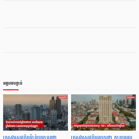
អត្ថបទបន្ទាប់
ក្រសួងសេដ្ឋកិច្ចប៉ាន់ប្រមាណថា
ក្រសួងសេដ្ឋកិច្ចព្យាករថា ការប្រមូល