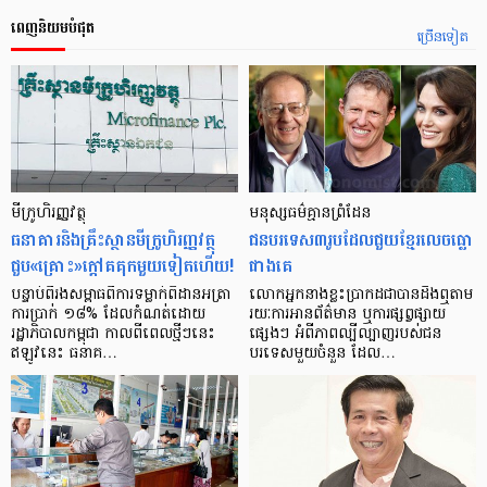
ពេញនិយមបំផុត
ច្រើនទៀត
មីក្រូ​ហិរញ្ញវត្ថុ
មនុស្ស​ធម៌​គ្មាន​ព្រំដែន
ធនាគារ​និង​គ្រឹះស្ថាន​មីក្រូ​ហិរញ្ញវត្ថុ​
ជន​បរទេស​៣​រូប​ដែល​ជួយ​ខ្មែរ​លេច​ធ្លោ​
ជួប«គ្រោះ»ក្តៅ​គគុក​មួយ​ទៀត​ហើយ!
ជាង​គេ
បន្ទាប់​ពី​រង​សម្ពាធ​​ពី​ការ​ទម្លាក់​ពិដាន​អត្រា​
លោកអ្នក​នាង​ខ្លះ​ប្រាកដ​ជា​បាន​​ដឹង​ឮ​តាម​
ការ​ប្រាក់ ១៨​% ដែល​កំណត់​ដោយ​
រយៈ​ការ​អាន​ព័ត៌មាន ឬ​ការ​ផ្សព្វផ្សាយ​
រដ្ឋាភិបាល​កម្ពុជា កាល​ពី​ពេល​ថ្មីៗ​នេះ
ផ្សេងៗ អំពី​ភាព​ល្បីល្បាញ​របស់​ជន​
ឥឡូវ​នេះ ធនាគ…
បរទេស​មួយ​ចំនួន ដែល…