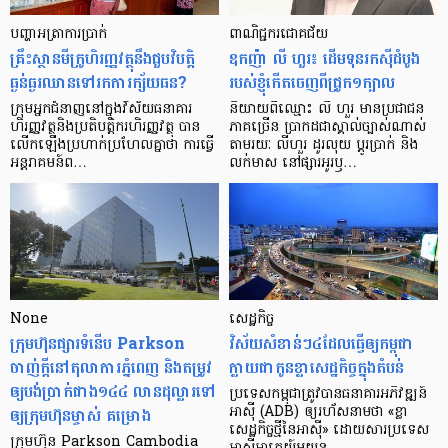
បញ្ហា​អត្រា​ការប្រាក់
ពាណិជ្ជករជោគជ័យ
គ្រឹះស្ថាន​មីក្រូ​ហិរញ្ញវត្ថុ​នឹង​ជួប​វិបត្តិ​
ឧកញ៉ា លី ហួរ៖ ដើមទុនរកស៊ីដំបូង
ធ្ងន់ធ្ងរ​ឈាន​ទៅ​រក​ការ​ក្ស័យធន?
របស់ខ្ញុំកើតចេញពីជ្រូក១ក្បាល
ក្រុម​អ្នក​ជំនាញ​នៅ​ក្នុង​វិស័យ​ធនាគារ
និយាយ​ពី​ឈ្មោះ លី ហួរ មាន​ប្រជាជន​
ហិរញ្ញវត្ថុ​និង​ប្រតិបត្តិករ​ហិរញ្ញ​វត្ថុ បាន​​
ភាគ​ច្រើន ប្រាកដ​ជា​ស្គាល់​ច្បាស់​ណាស់
លើក​ឡើង​ប្រហាក់​ប្រហែល​គ្នា​ថា ការ​ធ្វើ​
តាមរយៈ លីហួរ ដូរ​លុយ ប្តូរ​បា្រក់ និង​
អន្តរាគមន៍​ព…
លក់​មាស នៅ​ផ្សារ​អូរ​ឫ…
None
សេដ្ឋកិច្ច​
ក្រុមហ៊ុនផ្សារទំនើប Parkson
វិស័យ​សំខាន់ៗ​៤​ដែល​ធ្វើ​ឲ្យ​កម្ពុជា​
ចាញ់ក្ដីនៅតុលាការភ្នំពេញ និងតម្រូវ
ក្លាយ​ជា​កូន​ខ្លា​សេដ្ឋកិច្ច​ក្នុង​តំបន់
ឲ្យបង់ប្រាក់ជាង១៤៤ លានដុល្លារទៅ
ប្រទេស​កម្ពុជា​ត្រូវ​បាន​ធនាគារ​អភិវឌ្ឍន៍​
ឲ្យក្រុមហ៊ុនម្ចាស់ គម្រោង
អាស៊ី (ADB) ឲ្យ​រហ័ស​នាមថា «ខ្លា​
សេដ្ឋកិច្ច​ថ្មី​នៃ​អាស៊ី» ដោយសារ​ប្រទេស​
ក្រុមហ៊ុន Parkson Cambodia