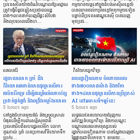
ប្រទេសចិនយ៉ាងដំណំបណ្តាលឱ្យអាជ្ញាធរ
កម្មយានយន្តនៅក្នុងតំបន់អាស៊ីអាគ្នេយ៍
ត្រូវបង្ខំចិត្តជម្លៀសប្រជាពលរដ្ឋ
បានឈានដល់កម្រិតក្ដៅគគុកមួយទៀត
ជាង១លាននាក់ចេញពីផ្ទះសំបែង
បន្ទាប់ពីប្រទេសឥណ្ឌូនេស៊ី បានចេញ
និងលុបចោលជើងហ…
មុខប្រជ…
ធនធានរ៉ែ
​​​​​​​​​​​​​​​​​​​​​​​​​​​​​ វិស័យបច្ចេកវិទ្យា
​រដ្ឋបាលលោក ត្រាំ នឹង​
ពលរដ្ឋវៀតណាម ​ចំណាយពេល
វិនិយោគ៣ពាន់លានដុល្លារលើការ
ជាង៧០០លានម៉ោង និងថវិកា
ផលិតរ៉ែកម្រ ដើម្បីដណ្តើមអំណាចខ្សែ
ជាង១៤លានដុល្លារលើការប្រើប្រាស់
ច្រវាក់ផ្គត់ផ្គង់ និងពង្រឹងកម្លាំងយោធា
AI នៅឆមាសទី១ឆ្នាំនេះ
5 hours ago
5 hours ago
នៅក្នុងជំហានមួយដ៏ធំ និងស្រួចស្រាល់
លទ្ធផលនៃនយោបាយជំរុញការ
បំផុតដើម្បីការពារសន្តិសុខជាតិ
អភិវឌ្ឍន៍បច្ចេកវិទ្យា និងការបណ្តុះ
ប្រធានាធិបតីសហរដ្ឋអាម៉េរិក លោក
បណ្តាលធនធានមនុស្សរបស់
ដូណាល់ ត្រាំ បានប្រកាសវិនិយោគទឹក
រដ្ឋាភិបាលវៀតណាម បានស្តែងចេញជា
ប្រាក់រ…
ផ្លែផ្កាគួរជាទីមោទនៈ។ តាមរយៈ…