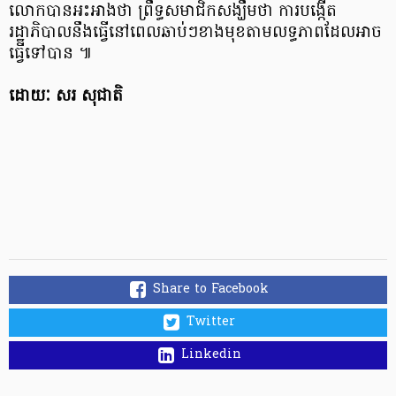
លោកបានអះអាងថា ព្រឹទ្ធសមាជិកសង្ឃឹមថា ការបង្កើត
រដ្ឋាភិបាលនឹងធ្វើនៅពេលឆាប់ៗខាងមុខតាមលទ្ធភាពដែលអាច
ធ្វើទៅបាន ៕
ដោយៈ សរ សុជាតិ
Share to Facebook
Twitter
Linkedin