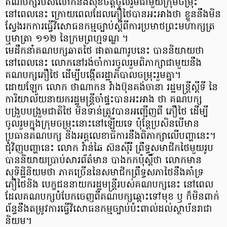
គណបក្សរបស់លោកនឹងសុខចិត្តចូលរួមជាមួយក្រុមចម្រុះ
នៅពេលនេះ ក្រោយពេលដែលភឿថៃបានអះអាងថា ខ្លួននឹងមិន
ស្វែងរកការធ្វើវិសោធនកម្មច្បាប់ស្តីពីការប្រមាថព្រះមហាក្សត្រ
ឬមាត្រា ១១២ នៃក្រមព្រហ្មទណ្ឌ ។
មេដឹកនាំគណបក្សឆាតថៃ ផាតាណារូបនេះ បាននិយាយថា
នៅពេលនេះ លោកនៅរង់ចាំការចូលរួមពិភាក្សាជាមួយនឹង
គណបក្សភឿថៃ ដើម្បីបង្កើតរដ្ឋាភិបាលចម្រុះរួមគ្នា។
ដោយឡែក លោក ថាណាកន វ៉ាងប៊ុនគង់ចានា រដ្ឋមន្ត្រីស្តីទី នៃ
ការិយាល័យនាយករដ្ឋមន្ត្រីចាំផ្ទះបានអះអាង ថា គណបក្ស
បង្រួបបង្រួមជាតិថៃ មិនទាន់ត្រូវបានអញ្ជើញពី ភឿថៃ ដើម្បី
ចូលរួមក្នុងក្រុមចម្រុះនោះនៅឡើយទេ ប៉ុន្តែប្រសិនបើមាន
ប្រធានគណបក្ស និងអគ្គលេខាធិការនឹងពិភាក្សាលើបញ្ហានេះ។
ជុំវិញបញ្ហានេះ លោក វ៉ាន់ឆៃ ស៊នស៊ីរី ព្រឹទ្ធសមាជិកថៃមួយរូប
បាននិយាយប្រាប់សារព័ត៌មាន បាងកកប៉ុស្តិ៍ថា លោកមាន
សុទិដ្ឋិនិយមថា ភាគច្រើននៃសមាជិកព្រឹទ្ធសភាថៃនឹងគាំទ្រ
ភឿថៃនិង បេក្ខជននាយករដ្ឋមន្រ្តីរបស់គណបក្សនេះ នៅពេល
ដែលគណបក្សបំបែកចេញពីគណបក្សឆ្ពោះទៅមុខ ឫ ក៏មិនពាក់
ព័ន្ធនឹងតម្រូវការធ្វើវិសោធនកម្មច្បាប់ប៉ះពាល់ដល់ស្ថាប័នរាជា
និយម។