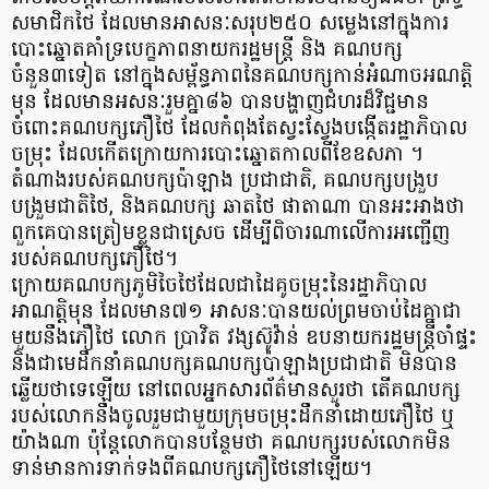
សមាជិកថៃ ដែលមានអាសនៈសរុប២៥០ សម្លេងនៅក្នុងការ
បោះឆ្នោតគាំទ្របេក្ខភាពនាយករដ្ឋមន្រ្តី និង គណបក្ស
ចំនួន៣ទៀត នៅក្នុងសម្ព័ន្ធភាពនៃគណបក្សកាន់អំណាចអណត្តិ
មុន ដែលមានអសនៈរួមគ្នា៨៦ បានបង្ហាញជំហរដ៏វិជ្ជមាន
ចំពោះគណបក្សភឿថៃ ដែលកំពុងតែស្វះស្វែងបង្កើតរដ្ឋាភិបាល
ចម្រុះ ដែលកើតក្រោយការបោះឆ្នោតកាលពីខែឧសភា ។
តំណាងរបស់គណបក្សប៉ាឡាង ប្រជាជាតិ, គណបក្សបង្រួប
បង្រួមជាតិថៃ, និងគណបក្ស ឆាតថៃ ផាតាណា បានអះអាងថា
ពួកគេបានត្រៀមខ្លួនជាស្រេច ដើម្បីពិចារណាលើការអញ្ជើញ
របស់គណបក្សភឿថៃ។
ក្រោយគណបក្សភូមិចៃថៃដែលជាដៃគូចម្រុះនៃរដ្ឋាភិបាល
អាណត្តិមុន ដែលមាន៧១ អាសនៈបានយល់ព្រមចាប់ដៃគ្នាជា
មួយនឹងភឿថៃ លោក ប្រាវិត វង្សស៊ូវ៉ាន់ ឧបនាយករដ្ឋមន្រ្តីចាំផ្ទះ
និងជាមេដឹកនាំគណបក្សគណបក្សប៉ាឡាងប្រជាជាតិ មិនបាន
ឆ្លើយថាទេឡើយ នៅពេលអ្នកសារព័ត៌មានសួរថា តើគណបក្ស
របស់លោកនឹងចូលរួមជាមួយក្រុមចម្រុះដឹកនាំដោយភឿថៃ ឬ
យ៉ាងណា ប៉ុន្តែលោកបានបន្ថែមថា គណបក្សរបស់លោកមិន
ទាន់មានការទាក់ទងពីគណបក្សភឿថៃនៅឡើយ។