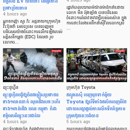
អគ្គិសនី EV យឺតយ៉ាវ ដើម្បីតោង
4 hours ago
ប្រជាប្រិយភាព
រដ្ឋាភិបាលយោធាមីយ៉ាន់ម៉ាដឹកនាំដោយ
លោក មីន អ៊ុងឡាំង បានបដិសេធ
4 hours ago
ចំពោះការអំពាវនាវជាថ្មីរបស់អាស៊ាន ក្នុង
អ្នកឧកញ៉ា សួរ វីរៈ អគ្គនាយកក្រុមហ៊ុន
ការដោះលែងមេដឹកនាំស៊ីវិលលោកស្រី
វិរៈប៊ុនថាំ អេចប្រេស បានចេញមុខ
…
បដិសេធយ៉ាងចំពោះការលើកឡើងរបស់
អគ្គិសនីកម្ពុជា (EDC) ដែលថា រូប
លោកច…
ព្យុះដូហ្វីន
ក្រុមហ៊ុន Toyota
ព្យុះដូហ្វីនបង្ខំឱ្យចិនជម្លៀសប្រជាជន
ឥណ្ឌូនេស៊ី ចេញមុខទាក់ម៉ូយ
ជាង១លាននាក់ លុបជើងហោះហើរ
Toyota ឱ្យរើទីតាំងផលិតចេញពីថៃ
ជាង១ពាន់ជើង ខណៈកម្ពុជា ក៏រង
ដោយសន្យាផ្តល់ការលើកទឹកចិត្តតាម
ឥទ្ធិពលពីព្យុះនេះផងដែរ
ក្រុមហ៊ុននេះចង់បាន
4 hours ago
5 hours ago
ព្យុះទីហ្វុងដូហ្វីន កំពុងវាយប្រហារ
ការប្រកួតប្រជែងដណ្តើមឥទ្ធិពលឧស្សាហ