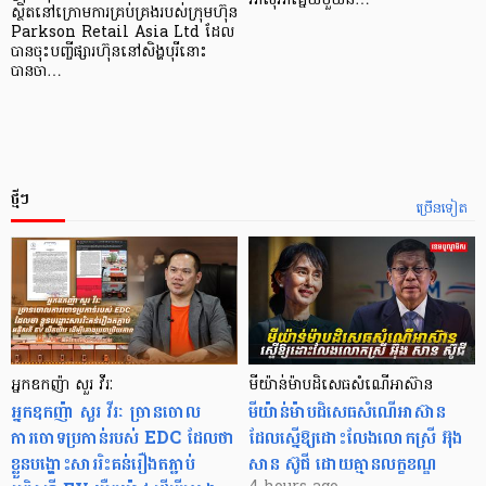
អាស៊ី​អាគ្នេយ៍​មួយ​ន…
ស្ថិតនៅក្រោមការគ្រប់គ្រងរបស់ក្រុមហ៊ុន
Parkson Retail Asia Ltd ដែល
បានចុះបញ្ចីផ្សារហ៊ុននៅសិង្ហបុរីនោះ
បានចា…
ថ្មីៗ
ច្រើនទៀត
អ្នកឧកញ៉ា សួរ វីរៈ
មីយ៉ាន់ម៉ាបដិសេធសំណើអាស៊ាន
អ្នកឧកញ៉ា សួរ វីរៈ​ ច្រានចោល
មីយ៉ាន់ម៉ាបដិសេធសំណើអាស៊ាន
ការចោទប្រកាន់របស់ EDC ដែលថា
ដែលស្នើឱ្យដោះលែងលោកស្រី អ៊ុង
ខ្លួនបង្ហោះសាររិះគន់រឿងតភ្ជាប់
សាន ស៊ូជី ដោយគ្មានលក្ខខណ្ឌ