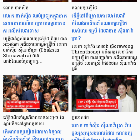
លោក ថាក់ស៊ីន
គណបក្សភឿថៃ
លោក ថាក់ស៊ីន ឈប់ប្រឡូកក្នុងឆាក
តើអ្វីនៅពីក្រោយការលាលែងពី
នយោបាយហើយ ក្រោយទទួលបាន
តំណែងមេដឹកនាំគណបក្សភឿថៃ
ការលើកលែងទោស
របស់លោកស្រី ផៃថងថាន ស៊ីណាវ៉ា
ត្រា?
មន្ត្រីជាន់ខ្ពស់គណបក្សភឿថៃ ពីររូប បាន
អះអាងថា អតីតនាយករដ្ឋមន្ត្រីថៃ លោក
លោក សូរ៉ាវង់ ធានថង (Sorawong
ថាក់ស៊ីន ស៊ីណាវ៉ាត្រា (Thaksin
Thienthong) អតីតអគ្គលេខាធិការ
Shinawatra) បាន
បក្សភឿថៃ បានបញ្ជាក់ថា អតីតនាយករដ្ឋ
លាងដៃឈប់ប្រឡូកក្ន…
មន្ត្រីថៃ លោកស្រី ផៃថងថាន ស៊ីណាវ៉ាត់
ត្រា…
ភឿថៃដឹកនាំរដ្ឋាភិបាលបានសម្រេច តែ
ប្រទេសថៃ
ស្ថាបនិកនៅក្នុងពន្ធនាគារ
លោក ថាក់ស៊ីន ស៊ីណាវ៉ាត្រា វិល
តើគណបក្សភឿថៃដែលកាន់ក្បាល
ចូលស្រុកស្របពេលដែល គណបក្ស
ម៉ាស៊ីនដឹកនាំរដ្ឋ នឹងអាចជួយលោក