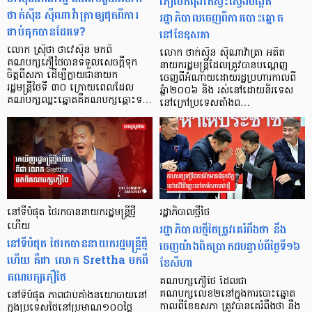
ភឿថៃកំពុងតែស្វះស្វែងបង្កើត
ថាក់ស៊ីន ស៊ីណាវ៉ាត្រាឲ្យផុតពីការ
រដ្ឋាភិបាលចេញពីការបោះឆ្នោត
ជាប់គុកបានដែរទេ?
នៅខែឧសភា
លោក ស្រ៊ីថា ថាវេស៊ីន មកពី
លោក ថាក់ស៊ីន ស៊ីណាវ៉ាត្រា អតីត
គណបក្សភឿថៃបានទទួលសេចក្តីទុក
នាយករដ្ឋមន្រ្តីដែលត្រូវបានបណ្តេញ
ចិត្តពីសភា ដើម្បីក្លាយជានាយក
ចេញពីអំណាយដោយរដ្ឋប្រហារកាលពី
រដ្ឋមន្រ្តីថៃទី ៣០ ក្រោយពេលដែល
ឆ្នំា២០០៦ និង រស់នៅដោយនិរទេស
គណបក្សឈ្នះឆ្នោតគឺគណបក្សឆ្ពោះទ…
នៅក្រៅប្រទេសតាំងព…
នៅទីបំផុត ថៃរកបាននាយករដ្ឋមន្ត្រីថ្មី
រដ្ឋាភិបាលថ្មីថៃ
ហើយ
រដ្ឋាភិបាលថ្មីថៃត្រូវគេរំពឹងថា នឹង
នៅទីបំផុត ថៃរកបាននាយករដ្ឋមន្ត្រីថ្មី
ចេញយ៉ាងពិតប្រាកដបន្ទាប់ពីថ្ងៃទី១៦
ហើយ គឺជា លោក Srettha មកពី
ខែសីហា
គណបក្សភឿថៃ
គណបក្សភឿថៃ ដែលជា
គណបក្សលេខ២នៅក្នុងការបោះឆ្នោត
នៅទីបំផុត ភាពជាប់គាំងនយោបាយនៅ
កាលពីខែឧសភា ត្រូវបានគេរំពឹងថា នឹង
ក្នុងប្រទេសថៃនៅប្រមាណ១០០ថ្ងៃ