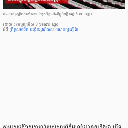
គណបក្សភឿថៃកាន់តែមានទំនុកចិត្តនៅលើផ្លូវបង្កើតរដ្ឋាភិបាលចម្រុះ
ដោយ
​ ខេមបូណូមីស
3 years ago
អំពី
ព្រឹទ្ធសមាជិក
បង្កើតរដ្ឋាភិបាល
គណបក្សភឿថៃ
តាមសេចក្តីរាយការណ៍របស់សារព័ត៌មានថៃបានឲ្យដឹងថា ព្រឹទ្ធ