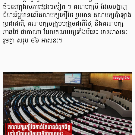
ធំៗនៅក្នុងសភាផ្សេងៗទៀត ។ គណបក្សបី ដែលបង្ហាញ
ជំហរវិជ្ជមានលើគណបក្សភឿថៃ រួមមាន គណបក្សប៉ាឡាង
ប្រជាជាតិ, គណបក្សបង្រួបបង្រួមជាតិថៃ, និងគណបក្ស
ឆាតថៃ ផាតាណា ដែលគណបក្សទាំងបីនេះ មានអាសនៈ
រួមគ្នា សរុប ៨៦ អាសនៈ។