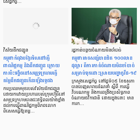
សេដ្ឋកិច្ច…
វិស័យដឹកជញ្ជូន
រដ្ឋកាត់បន្ថយចំណាយមិនចាំបាច់
កម្ពុជាកំពុងបង្វែរទិសដៅធ្វើ
កម្ពុជាអាចសន្សំបានជិត ១០០លាន
ពាណិជ្ជកម្ម និងដឹកជញ្ជូន ក្រោយ
ដុល្លារ ពីការកាត់ចំណាយមិនចាំបាច់
ការប៉ះទង្គិចនៅសមុទ្រក្រហមធ្វើ
សម្រាប់ទុកដោះស្រាយបញ្ហាកូវីដ-១៩
តម្លៃដឹកជញ្ជូនកើនឡើងទ្វេដង
ក្រសួងសេដ្ឋកិច្ច នៅថ្ងៃទី០៥ ខែឧសភា
បានចេញសារាចរណែនាំ ស្តីពី ការធ្វើ
ការប្រឈមមុខរបស់វិស័យដឹកជញ្ជូន
វិចារណកម្ម និងការពង្រឹងប្រសិទ្ធភាព
ដោយការវាយប្រហាររបស់ក្រុមហ៊ួធីនៅ
ចំណាយថវិកាជាតិ ដោយក្នុងនោះ មាន
សមុទ្រក្រហមបានជះឥទ្ធិពលយ៉ាងខ្លាំង
ការក…
ដល់ការធ្វើពាណិជ្ជកម្មពិភពលោក
ពិសេសធ្វើឱ្យតម្ល…