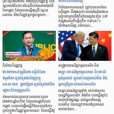
អាកាសចរណ៍វិញ
គ្រឹះស្ថានធនាគារ និងមីក្រូហិរញ្ញវត្ថុ បាន
ស្វាគមន៍ចំពោះសំណើរបស់ធនាគារជាតិ
វិស័យអាកាសចរណ៍ ត្រូវបានគេមើល
នៃកម្ពុជា ដែលបានស្នើឲ្យគ្រឹះស្ថាន
ឃើញថា គឺរងផលប៉ះពាល់ដំណំជាងគេ
ធនាគារ និងហិរញ្ញវត្ថុបន្ធូរបន្ថយក…
ធៀបជាមួយនឹងវិស័យផ្សេងទៀត នៅ
អំឡុងពេលវិបត្តិកូវីដ-១៩នេះ។
យ៉ាងណាមិញ ដោយសា…
វិស័យហិរញ្ញវត្ថុ
សង្គ្រាមពាណិជ្ជកម្ម​អាមេរិក-ចិន
ជាង២ទសវត្សរ៍នៃការធ្វើកំណែ
ជម្លោះពាណិជ្ជកម្មសកល ប៉ះពាល់
ទម្រង់ការគ្រប់គ្រងហិរញ្ញវត្ថុ
ធ្ងន់ធ្ងរដល់ អ្នកនាំចេញរបស់ចិន និង
សាធារណៈ ជួយឱ្យការគ្រប់គ្រងថវិកា
អ្នកប្រើប្រាស់របស់អាមេរិក
រដ្ឋកាន់តែល្អប្រសើរ
ជម្លោះពាណិជ្ជកម្មរវាង មហាអំណាច
សេដ្ឋកិច្ចអាមេរិក និងចិន បានធ្វើឲ្យប៉ះ
គិតមកដល់ពេលនេះមានរយៈពេល
ពាល់យ៉ាងធ្ងន់ធ្ងរ ដល់អ្នកនាំចេញ
ជាង២០ឆ្នាំហើយ ដែលរាជរដ្ឋាភិបាល
របស់ចិន ដែលត្រូវខាតបង់ប្រមាណ
កម្ពុជា បានចាប់ផ្ដើមធ្វើកំណែទម្រង់ការ
៣៥ពាន់លា…
គ្រប់គ្រងហិរញ្ញវត្ថុសាធារណៈ ដែលធ្វើឱ្យ