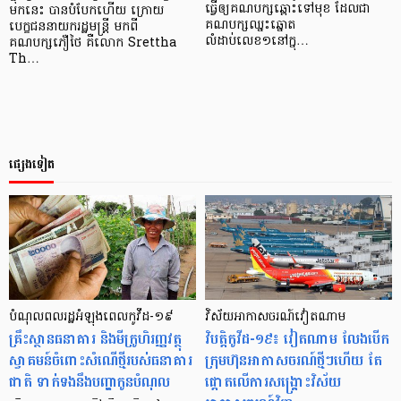
ធ្វើឲ្យគណបក្សឆ្ពោះទៅមុខ ដែលជា
មកនេះ បានបំបែកហើយ ក្រោយ
គណបក្សឈ្នះឆ្នោត
បេក្ខជននាយករដ្ឋមន្ត្រី មកពី
លំដាប់លេខ១នៅក្នុ…
គណបក្សភឿថៃ គឺលោក Srettha
Th…
ផ្សេងទៀត
បំណុលពលរដ្ឋ​អំឡុងពេល​កូវីដ-១៩
វិស័យអាកាសចរណ៍វៀតណាម
គ្រឹះស្ថានធនាគារ និងមីក្រូហិរញ្ញវត្ថុ
វិបត្តិកូវីដ-១៩៖ វៀតណាម លែងបើក
ស្វាគមន៍ចំពោះសំណើថ្មីរបស់ធនាគារ
ក្រុមហ៊ុនអាកាសចរណ៍ថ្មីៗហើយ តែ
ជាតិ ទាក់ទងនឹងបញ្ហាកូនបំណុល
ផ្ដោតលើការសង្គ្រោះវិស័យ