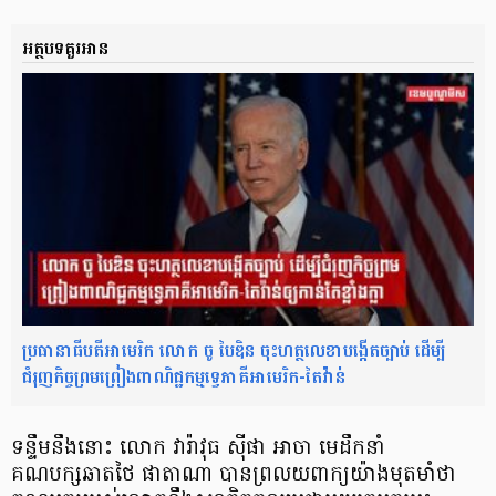
អត្ថបទគួរអាន
ប្រធានាធីបតីអាមេរិក លោក ចូ បៃឌិន ចុះហត្ថលេខាបង្កើតច្បាប់ ដើម្បី
ជំរុញកិច្ចព្រមព្រៀងពាណិជ្ជកម្មទ្វេភាគីអាមេរិក-តៃវ៉ាន់
ទន្ទឹមនឹងនោះ លោក វារ៉ាវុធ ស៊ីផា អាចា មេដឹកនាំ
គណបក្សឆាតថៃ ផាតាណា បានព្រលយពាក្យយ៉ាងមុតមាំថា