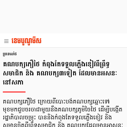
ប្រទេសថៃ
គណបក្សភឿថៃ កំពុងតែទទួលភ្លើងខៀវពីព្រឹទ្ធ
សមាជិក និង គណបក្ស៣ទៀត ដែលមានអសនៈ
នៅសភា
គណបក្សភឿថៃ ក្រោយពីបោះបង់គណបក្សឆ្ពោះទៅ
មុខមកជួបចរចាជាមួយនឹងគណបក្សភូមិចៃថៃ ដើម្បីបង្កើត
រដ្ឋាភិបាលចម្រុះ បាននិងកំពុងតែទទួលភ្លើងខៀវ និង
សមានចិត្តពីព្រឹទ្ធសមាជិក និង គណបក្សដែលមានអាសនៈ