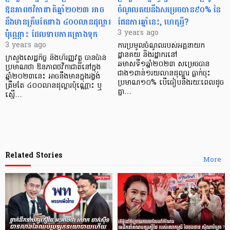
ឱនភាពថវិកាជាតិឆ្នាំ២០២៣ អាច
ចំណូលគយនឹងសម្រេចបាន៩០% នៃ
នឹងមានត្រឹមតែជាង ៤០០លានដុល្លារ
ផែនការឆ្នាំនេះ, ហេតុអ្វី?
ប៉ុណ្ណោះ ដែលទាបការគ្រោងទុក
3 years ago
3 years ago
ការប្រមូលចំណូលរបស់អគ្គនាយក
ដ្ឋានគយ និងរដ្ឋាករនៅ
ក្រសួងសេដ្ឋកិច្ច និងហិរញ្ញវត្ថុ បានប៉ាន់
ឆមាសទី១ឆ្នាំ២០២៣ សម្រេចបាន
ប្រមាណថា ឱនភាពថវិកាជាតិនៅក្នុង
ជាង១ពាន់១រយលានដុល្លារ ធ្លាក់ចុះ
ឆ្នាំ២០២៣នេះ អាចនឹងមានក្នុងរង្វង់
ប្រមាណ១០% បើធៀបនឹងរយៈពេលដូច
ត្រឹមតែ ៤០០លានដុល្លារប៉ុណ្ណោះ ឬ
គ្នា…
ស្មើ…
Related Stories
More