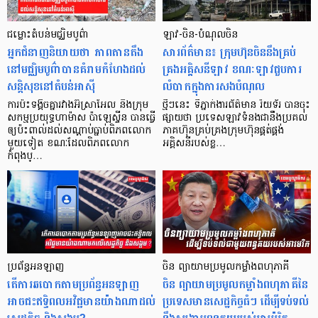
ជម្លោះតំបន់មជ្ឈិមបូព៌ា
ឡាវ-ចិន-បំណុលចិន
អ្នកជំនាញនិយាយថា ភាពតានតឹង
សារព័ត៌មាន៖ ក្រុមហ៊ុន​ចិន​នឹងគ្រប់
នៅមជ្ឈិមបូព៌ាបានគំរាមកំហែងដល់
គ្រង​អគ្គិសនី​ឡាវ ខណៈឡាវ​ជួបការ
សន្តិសុខនៅតំបន់អាស៊ី
លំបាកក្នុងការសងបំណុល
ការប៉ះទង្គិចគ្នារវាងអ៊ីស្រាអែល និងក្រុម
ថ្មីៗនេះ ទីភ្នាក់ងារ​ព័ត៌មាន រ៉យទ័រ បាន​ចុះ​
សកម្មប្រយុទ្ធហាម៉ាស ប៉ាឡេស្ទីន បានធ្វើ
ផ្សាយ​ថា ប្រទេស​ឡាវ​ទំនង​ជានឹង​ប្រគល់​
ឲ្យប៉ះពាល់ដល់សណ្តាប់ធ្នាប់ពិភពលោក
ភាគហ៊ុនគ្រប់គ្រង​ក្រុមហ៊ុន​ផ្គត់ផ្គង់​
មួយទៀត ខណៈដែលពិភពលោក
អគ្គិសនី​របស់ខ្ល…
កំពុងប្…
ប្រព័ន្ធអនឡាញ
ចិន ព្យាយាមប្រមូលកម្លាំងពហុភាគី
តើការឆបោកតាមប្រព័ន្ធអនឡាញ
ចិន ព្យាយាមប្រមូលកម្លាំងពហុភាគីនៃ
អាចជះឥទ្ធិពលអវិជ្ជមានយ៉ាងណាដល់
ប្រទេសមានសេដ្ឋកិច្ចធំៗ ដើម្បីទប់ទល់