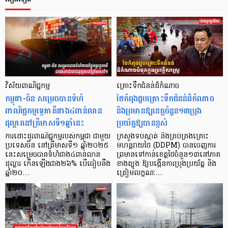
វិស័យពាណិជ្ជកម្ម
គ្រោះទឹកជំនន់ដ៏កំណាច
កម្ពុជា-ចិន សម្រេចបានទំហំ
ថៃកំពុងជួបគ្រោះទឹកជំនន់ដ៏កំណាច
ពាណិជ្ជកម្មទ្វេភាគីជាង៤ពាន់លាន
និងព្រមានឱ្យខេត្តចំនួន១៣ប្រុង
ដុល្លារនៅត្រីមាសទី១ឆ្នាំនេះ
ប្រយ័ត្នឱ្យបានខ្ពស់
ការដោះដូរពាណិជ្ជកម្មរបស់កម្ពុជា ជាមួយ
ក្រសួងទប់ស្កាត់ និងគ្រប់គ្រងគ្រោះ
ប្រទេសចិន នៅត្រីមាសទី១ ឆ្នាំ២០២៥
មហន្តរាយថៃ (DDPM) បានចេញការ
នេះសម្រេចបានទំហំជាង៤ពាន់លាន
ព្រមានទៅកាន់ខេត្តថៃចំនួន១៣នៅភាគ
ដុល្លារ កើនឡើងជាង២៦% បើធៀបនឹង
ខាងត្បូង ឱ្យបង្កើនការប្រុងប្រយ័ត្ន និង
ឆ្នាំ២០…
ត្រៀមលក្ខណៈ…