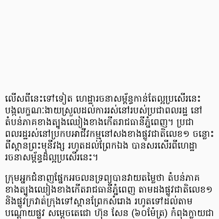
លើស​ពី​នេះ​ទៅ​ទៀត ហេដ្ឋា​រចនា​សម្ព័ន្ធ​កាន់​តែ​ល្អ​ប្រសើរ​នេះ
បង្ក​លក្ខណៈ​ងាយ​ស្រួល​ដល់​ការ​រស់​នៅ​របស់​ប្រជា​ពលរដ្ឋ នៅ​
តំបន់​ភាគ​ខាង​ត្បូង​ឈៀង​ខាង​កើត​រាជ​ធានី​ភ្នំពេញ។ ប្រជា
ពលរដ្ឋរស់នៅ​ប្រកប​អាជីវកម្ម​នៅ​សង​ខាង​ផ្លូវ​ជាតិ​លេខ​១ ចន្លោះ​
ពី​ស្ពាន​ព្រះមុនីវង្ស រហូត​ដល់​ព្រែកឯង បាន​សរសើរ​ពី​ហេដ្ឋា​
រចនា​សម្ព័ន្ធ​ដ៏​ល្អ​ប្រសើរ​នេះ។
ក្រុម​អ្នក​ជំនាញ​ផ្នែក​អចលន​ទ្រព្យ​បាន​វាយ​តម្លៃ​ថា តំបន់​ភាគ​​
ខាង​​ត្បូង​ឈៀង​ខាង​កើត​រាជ​ធានី​ភ្នំពេញ តាម​ដង​ផ្លូវ​ជាតិ​លេខ​១
និង​ផ្លូវ​ក្រវាត់​ក្រុង​ទៅ​ស្ពាន​ព្រែក​សំរោង រហូត​ទៅ​ដល់​តាម​
បណ្ដោយ​ផ្លូវ សម្តេច​តេជោ ហ៊ុន សែន (៦០​ម៉ែត្រ) កំពុង​ក្លាយ​ជា​