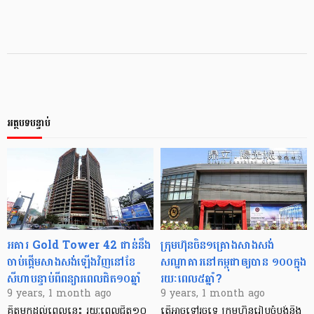
អត្ថបទបន្ទាប់
អគារ Gold Tower 42 ជាន់​នឹង​
ក្រុមហ៊ុន​ចិន​១​គ្រោង​សាងសង់​
ចាប់​ផ្តើម​សាងសង់​ឡើង​វិញ​នៅ​ខែ​
សណ្ឋាគារ​នៅ​កម្ពុជា​ឲ្យ​បាន ១០០​ក្នុង​
សីហា​បន្ទាប់​ពី​ពន្យារ​ពេល​ជិត​១០ឆ្នាំ
រយៈពេល​៥​ឆ្នាំ?
9 years, 1 month ago
9 years, 1 month ago
គិត​មក​ដល់​ពេល​នេះ រយៈពេល​ជិត​១០​
តើ​អាច​ទៅ​រួច​ទេ ក្រុមហ៊ុន​រៀបចំ​ប្លង់​និង​