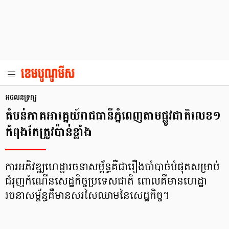
អចលនទ្រព្យ
តំបន់​ភាគ​អាគ្នេយ៍​រាជ​ធានី​ភ្នំពេញ​តាម​ផ្លូវ​ជាតិ​លេខ​១​
កំពុង​តែ​ត្រូវ​ប៉ាន់​ខ្លាំង
ការ​អភិវឌ្ឍ​ហេដ្ឋា​រចនាសម្ព័ន្ធគឺជារឿងចាំ​បាច់បំផុតសម្រាប់​
ជំរុញ​កំណើន​សេដ្ឋកិច្ច​ប្រទេស​ជាតិ ពោល​គឺ​មាន​ហេដ្ឋា​
រចនា​សម្ព័ន្ធ​គឺ​មាន​សរសៃ​ឈាម​នៃ​សេដ្ឋ​កិច្ច។