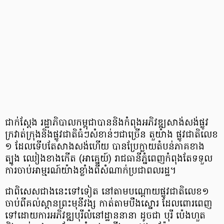
ជាក់​ស្តែង រដ្ឋាភិបាល​កម្ពុជា​បាន​និង​កំពុង​អភិវឌ្ឍ​សាង់សង់​ផ្លូវ​
ក្រវាត់​ក្រុង​និង​ផ្លូវ​ជាតិ​ធំៗ​សំខាន់ៗ​ជា​ច្រើន តួយ៉ាង ផ្លូវ​ជាតិ​លេខ​
១ ដែល​ទើប​តែ​សាង​សង់​ហើយ បាន​ប្រែ​ក្លាយ​តំបន់​ភាគ​ខាង​
ត្បូង​ ឈៀងខាងកើត (អាគ្នេយ៍) រាជ​ធានីភ្នំពេញ​កំពុង​តែ​ទទួល​
ការ​ចាប់​អាម្មរណ៍​យ៉ាង​ខ្លាំង​ពី​សំណាក់​ប្រជា​ពលរដ្ឋ។
ជា​ពិសេស​ជាង​នេះ​ទៅ​ទៀត នៅ​តាម​បណ្តោយ​ផ្លូវ​ជាតិ​លេខ​១
ចាប់​ពី​គល់​ស្ពាន​ព្រះមុនីវង្ស​ កាត់​តាម​បឹងស្នោរ ដែល​ពោរពេញ​
ទៅ​ដោយ​ការ​អភិវឌ្ឍ​បុរី​លំនៅ​ដ្ឋាន​នានា ដូចជា បុរី ប៉េង​ហួត