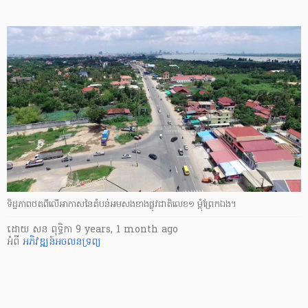
ទិដ្ឋភាព​ថត​ពី​លើ​អាកាស​នៃ​តំបន់​អម​សង​ខាង​ផ្លូវ​ជាតិ​លេខ​១ ម្ដុំ​ព្រែក​ឯង។
ដោយ
សន ពុទ្ធិកា
9 years, 1 month ago
អំពី
អភិវឌ្ឍន៍​
អចលនទ្រព្យ