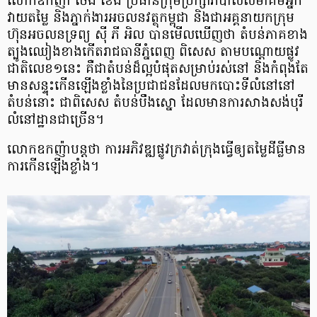
លោក​ឧកញ៉ា ចេង ខេង ប្រធាន​ក្រុមប្រឹក្សា​ភិបាល​សមាគម​អ្នក​
វាយ​តម្លៃ និង​ភ្នាក់ងារ​អចលន​វត្ថុ​កម្ពុជា និង​ជា​អគ្គនាយក​ក្រុម
ហ៊ុន​អចលន​ទ្រព្យ ស៊ី ភី អិល បាន​មើល​ឃើញ​ថា តំបន់​ភាគ​ខាង​
ត្បូង​ឈៀង​ខាង​កើត​រាជ​ធានី​ភ្នំពេញ ពិសេស តាម​បណ្តោយ​ផ្លូវ​
ជាតិ​លេខ​១​នេះ គឺ​ជា​តំបន់​ដ៏​ល្អ​បំផុត​សម្រាប់​រស់នៅ និង​កំពុង​តែ​
មាន​សន្ទុះកើន​ឡើង​ខ្លាំង​នៃ​ប្រជាជន​ដែល​មក​បោះ​ទីលំនៅ​នៅ​
តំបន់​នោះ ជាពិសេស តំបន់​បឹង​ស្នោ ដែល​មាន​ការ​សាងសង់​បុរី​
លំនៅ​ដ្ឋាន​ជា​ច្រើន។
លោក​ឧកញ៉ា​បន្ត​ថា ការ​អភិវឌ្ឍ​ផ្លូវ​ក្រវាត់​ក្រុង​ធ្វើ​ឲ្យ​តម្លៃ​ដី​ធ្លី​មាន​
ការ​កើន​ឡើង​ខ្លាំង។