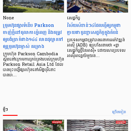
None
សេដ្ឋកិច្ច​
ក្រុមហ៊ុនផ្សារទំនើប Parkson
វិស័យ​សំខាន់ៗ​៤​ដែល​ធ្វើ​ឲ្យ​កម្ពុជា​
ចាញ់ក្ដីនៅតុលាការភ្នំពេញ និងតម្រូវ
ក្លាយ​ជា​កូន​ខ្លា​សេដ្ឋកិច្ច​ក្នុង​តំបន់
ឲ្យបង់ប្រាក់ជាង១៤៤ លានដុល្លារទៅ
ប្រទេស​កម្ពុជា​ត្រូវ​បាន​ធនាគារ​អភិវឌ្ឍន៍​
ឲ្យក្រុមហ៊ុនម្ចាស់ គម្រោង
អាស៊ី (ADB) ឲ្យ​រហ័ស​នាមថា «ខ្លា​
សេដ្ឋកិច្ច​ថ្មី​នៃ​អាស៊ី» ដោយសារ​ប្រទេស​
ក្រុមហ៊ុន Parkson Cambodia
អាស៊ី​អាគ្នេយ៍​មួយ​ន…
ស្ថិតនៅក្រោមការគ្រប់គ្រងរបស់ក្រុមហ៊ុន
Parkson Retail Asia Ltd ដែល
បានចុះបញ្ចីផ្សារហ៊ុននៅសិង្ហបុរីនោះ
បានចា…
ថ្មីៗ
ច្រើនទៀត