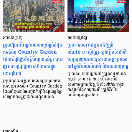
អចលនទ្រព្យ
អចលនទ្រព្យ
ក្រុមហ៊ុនអភិវឌ្ឍន៍អចលនទ្រព្យធំបំផុត
ប្រធានសមាគមអ្នកអភិវឌ្ឍន៍
របស់ចិន Country Garden
លំនៅឋាន ស្នើឱ្យក្រសួងរៀបចំដែនដី
ដែលកំពុងជួបវិបត្តិបំណុលធ្ងន់ធ្ងរ បាន
ចេញមុខជួយដោះស្រាយបញ្ហាប្រឈម
ផ្អាកការជួញដូរភាគហ៊ុនរបស់ខ្លួន
នៅក្នុងវិស័យសំណង់ និងអចលនទ្រព្យ
នៅហុងកុង
ប្រធានសមាគមអ្នកអភិវឌ្ឍន៍លំនៅឋាន
កម្ពុជា បានអះអាងថា បើទោះបីជា
ក្រុមហ៊ុនអភិវឌ្ឍន៍អចលនទ្រព្យធំបំផុត
សមាគមអ្នកអភិវឌ្ឍន៍លំនៅឋានកម្ពុជា
របស់ប្រទេសចិន Country Garden
បានរួមចំណែកជួយអភិវឌ្ឍន៍វិស័យ
ដែលកំពុងជាប់ផុងក្នុងវិបត្តិបំណុលធ្ងន់ធ្ងរ
អចលនទ្រព្យនៅកម្…
បានផ្អាកការជួញដូរភាគហ៊ុនរបស់ខ្…
ផ្សេងទៀត