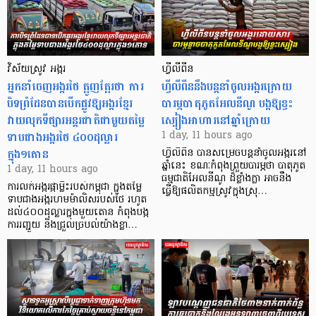
វិស័យស្រូវ អង្ករ
ហ្វីលីពីន
អ្នកនាំចេញអង្ករថៃ ត្អូញត្អែរថា ការ
ហ្វីលីពីននឹងបន្តនាំចូលអង្ករក្រោយ
បិទព្រំដែនបានបើកផ្លូវឱ្យអង្ករខ្មែរ
បារម្ភបាតុភូតអែលនីណូ បង្កឱ្យខ្វះ
វាយលុកទីផ្សារអន្តរជាតិជាមួយតម្លៃ
ស្បៀងអាហារនៅឆ្នាំក្រោយ
ទាបជាងអង្ករថៃ ៤០០ដុល្លារ
1 day, 11 hours ago
ក្នុង១តោន
ហ្វីលីពីន បាន​សម្រេចបន្តនាំចូលអង្ករនៅ
ឆ្នាំនេះ ខណៈកំពុងព្រួយបារម្ភថា បាតុភូត
1 day, 11 hours ago
ធម្មជាតិអែលនីណូ ដ៏ខ្លាំងក្លា​ អាចនឹង
ការលក់អង្ករផ្កាម្លិះរបស់កម្ពុជា ក្នុងតម្លៃ
ធ្វើឱ្យផលិតកម្មស្រូវក្នុងស្រុ…
ទាបជាងអង្ករហមម៉ាលិសរបស់ថៃ រហូត
ដល់៤០០ដុល្លារក្នុងមួយតោន កំពុងបង្ក
ការរញ្ជួយ និងជ្រួលច្របល់យ៉ាងខ្លា…