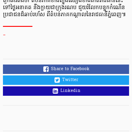
ពួក​គេ​រំពឹង​ថា តំបន់​ភាគ​ខាង​ត្បូង​ឈៀង​ខាង​កើត​រាជ​ធានី​នេះ
ទៅ​ថ្ងៃ​អនាគត នឹង​ក្លាយ​ជា​ក្រុង​រណប ជួយ​រំលែក​បន្ទុក​កំណើន​
ប្រជាជន​ដ៏​ឆាប់​រហ័ស ពី​តំបន់​ភាគ​កណ្ដាល​នៃ​រាជ​ធានី​ភ្នំពេញ៕
_
Share to Facebook
Twitter
Linkedin