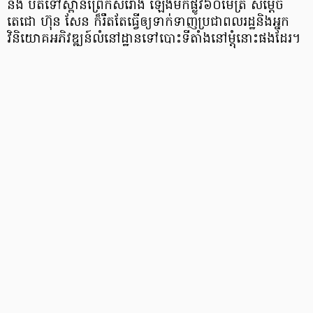
និង បត់​ទៅ​ស្ពាន​ព្រែក​សំរោង ឡើង​មក​ផ្លូវ​៦០​ម៉ែត្រ សម្តេច​
តេជោ ហ៊ុន សែន ក៏​រឹត​តែ​ធ្វើ​ឲ្យ​ទាក់​ទាញ​ប្រជា​ពលរដ្ឋ​និង​អ្នក​
វិនិយោគ​អភិវឌ្ឍន៍​លំនៅ​ដ្ឋាន​ទៅ​បោះ​ទីតាំង​នៅ​ម្តុំ​នោះ​ផង​ដែរ។