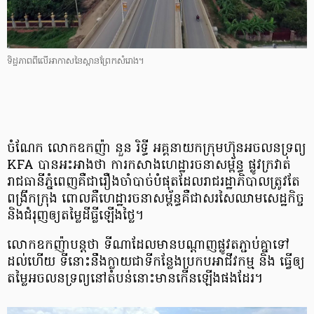
ទិដ្ឋភាព​ពី​លើ​អាកាស​នៃ​ស្ពាន​ព្រែក​សំរោង។
ចំណែក លោក​ឧកញ៉ា នួន រិទ្ធី អគ្គនាយក​ក្រុមហ៊ុន​អចលន​ទ្រព្យ
KFA បាន​អះអាង​ថា ការ​កសាង​ហេដ្ឋា​រចនា​សម្ព័ន្ធ ផ្លូវ​ក្រវាត់​
រាជ​ធានី​ភ្នំពេញ​គឺ​ជា​រឿង​ចាំបាច់​បំផុត​ដែល​រាជ​រដ្ឋាភិបាល​ត្រូវ​តែ​
ពង្រីក​ក្រុង ពោល​គឺ​ហេដ្ឋា​រចនា​សម្ព័ន្ធ​គឺ​ជា​សរសៃ​ឈាម​សេដ្ឋកិច្ច
និង​ជំរុញ​ឲ្យ​តម្លៃ​ដី​ធ្លី​ឡើង​ថ្លៃ។
លោក​ឧកញ៉ា​បន្ត​ថា ទីណា​ដែល​មាន​បណ្តាញ​ផ្លូវ​តភ្ជាប់​គ្នា​ទៅ​
ដល់​ហើយ ទីនោះ​នឹង​ក្លាយ​ជា​ទីកន្លែង​ប្រកប​អាជីវកម្ម និង ធ្វើ​ឲ្យ​
តម្លៃ​អចលន​ទ្រព្យ​នៅ​តំបន់​នោះ​មាន​កើន​ឡើង​ផង​ដែរ។