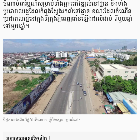
ចំណាប់​អារម្មណ៍​សម្រាប់​ទាំង​អ្នក​អភិវឌ្ឍ​លំនៅ​ដ្ឋាន និង​ទាំង​
ប្រជា​ពលរដ្ឋ​ដែល​កំពុង​ស្វែង​រក​លំនៅដ្ឋាន ខណៈ​ដែល​កំណើន​
ប្រជា​ពលរដ្ឋ​នៅ​ក្នុង​ទីក្រុង​ភ្នំពេញ​កើន​ឡើង​ជា​លំដាប់ ពីមួយ​ឆ្នាំ​
ទៅ​មួយ​ឆ្នាំ។
ទិដ្ឋភាព​ថត​ពី​លើ​ផ្លូវ​ជាតិ​លេខ​១ ម្ដុំ​បឹង​ស្នោរ ច្បារ​អំពៅ។
អត្ថបទគួរអានដទៃទៀត !