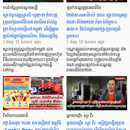
ការកែច្នៃគ្រាប់ស្វាយចន្ទី
ឡាវបណ្តេញជនជាតិថៃ
ស្ថានទូតអូស្ត្រាលី ប្តេជ្ញាទាក់ទាញ
ថៃរងភាពអាម៉ាស់ ខណៈឡាវបណ្តេញ
ក្រុមហ៊ុនមក​វិនិយោគលើការកែច្នៃ
ជនជាតិថៃ៣២នាក់ពាក់ព័ន្ធការ
គ្រាប់ស្វាយចន្ទីនៅកម្ពុជា ដើម្បីជួយ
ឆបោក និងល្បែងអនឡាញចេញពី
ផ្តល់តម្លៃបន្ថែមកសិករ និងសេដ្ឋកិច្ច
ប្រទេស
1 day, 12 hours ago
1 day, 13 hours ago
ស្ថានទូតអូស្ត្រាលីប្រចាំកម្ពុជា បាន
បណ្តាញឆបោកតាមប្រព័ន្ធអនឡាញ និង
អះអាងពីការបន្តខិតខំទាក់ទាញក្រុមហ៊ុន
ល្បែងស៊ីសងខុសច្បាប់នៅតំបន់ទន្លេ
វិនិយោគបរទេសឱ្យមកបោះទុនគាំទ្រ
មេគង្គកំពុងរងការ បង្ក្រាប​កាន់តែខ្លាំង
ដល់អាជីវកម្មកែច្នៃគ្រាប់ស្វាយចន្ទី
ខណៈអាជ្ញាធរឡាវបានបណ្តេញ
នៅកម្ព…
ជនជាតិថៃ៣២នា…
វិស័យការពារជាតិ
អ្នកឧកញ៉ា សួរ វីរៈ
រង្វាន់សរុប ១៤៣ លានរៀល! កម្មវិធី
អ្នកឧកញ៉ា សួរ វីរៈ ស្នើឱ្យបង្កើតច្រក
«Lucky Box» របស់ផ្សារទំនើប
ចេញចូលតែមួយ ដើម្បីលុបបំបាត់ភាព