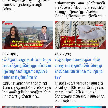
ថ្មីៗនេះបញ្ហាជម្លោះព្រំដែនកម្ពុជា-ថៃ។
នៅមួយរយៈចុងក្រោយនេះនិយ័តករអាជីវ
តែយ៉ាងណាអ្នកជំនាញវិស័យក្នុង
កម្មអចលនវត្ថុ និងបញ្ចាំបានស្រាវជ្រាវរក
វិស័យអ…
ឃើញក្រុមហ៊ុនអភិវឌ្ឍន៍លំនៅឋាន
និងពុះដីឡូតិ៍មួយចំនួនបានធ្វើអាជីវកម្…
អចលនទ្រព្យ
អចលនទ្រព្យ
តើតម្លៃអចលនទ្រព្យនៅប៉ែកខាងត្បូង
តើក្រុមហ៊ុនអចលនទ្រព្យចិន ស៊ីម៉ៅ
រាជធានីភ្នំពេញនឹងប្រែប្រួលយ៉ាងណា
អាចក្លាយជាក្រុមហ៊ុនទីពីរ ដែលត្រូវ
ក្រោយព្រលានយន្តហោះអន្តរជាតិ
បានរំលាយដោយតុលាការ ហុងកុង
តេជោដាក់ឱ្យដំណើរការ?
ទេ?
នៅប៉ែកខាងត្បូងរាជធានីភ្នំពេញ គឺជា
ក្រុមហ៊ុនអចលនទ្រព្យចិនដ៏ធំមួយទៀត
តំបន់សេដ្ឋកិច្ចមួយដ៏សំខាន់ និងស្ថិតក្នុង
ស៊ីម៉ៅ គ្រុប (Shimao Group) អាច
ផែនការអភិវឌ្ឍន៍យ៉ាងមមាញឹករបស់រាជ
ក្លាយជាក្រុមហ៊ុនទីពីរ ដែលរងការ
រដ្ឋាភិបាល។ តួរយ៉ាងផ្លូវក្រវា…
រំលាយចោលដោយសាលក្រមរបស់តុលា
ការហុងកុង ប…