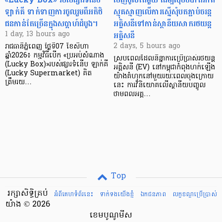
ឡាក់គី ទាក់ទាញការចូលរួមពីអតិថិ
ស្មុគស្មាញលើការស្នើសុំបតភ្ជាប់ចរន្ត
ជនកាន់តែច្រើនក្នុងសប្តាហ៍ដំបូង។
អគ្គិសនីទៅកាន់ស្ថានីយសាករថយន្ត
អគ្គិសនី
1 day, 13 hours ago
2 days, 5 hours ago
រាជធានីភ្នំពេញ ថ្ងៃទី07 ខែសីហា
ឆ្នាំ2026៖ កម្មវិធីបើក «ប្រអប់សំណាង
ស្របពេលដែលនិន្នាការប្រើប្រាស់រថយន្ត
(Lucky Box)»របស់ផ្សារទំនើប ឡាក់គី
អគ្គិសនី (EV) នៅកម្ពុជាកំពុងហក់ឡើង
(Lucky Supermarket) គិត
យ៉ាងគំហុកនៅមួយរយៈពេលចុងក្រោយ
ត្រឹមរយ…
នេះ ការវិនិយោគលើស្ថានីយបញ្ចូល
ថាមពលអគ្គ…
Top
រក្សាសិទ្ធិគ្រប់
អំពីគេហទំព័រនេះ
ទាក់ទងយើងខ្ញំ
ឯកជនភាព
លក្ខខណ្ឌ​ប្រើ​ប្រាស់
យ៉ាង © 2026
ខេមបូណូមីស