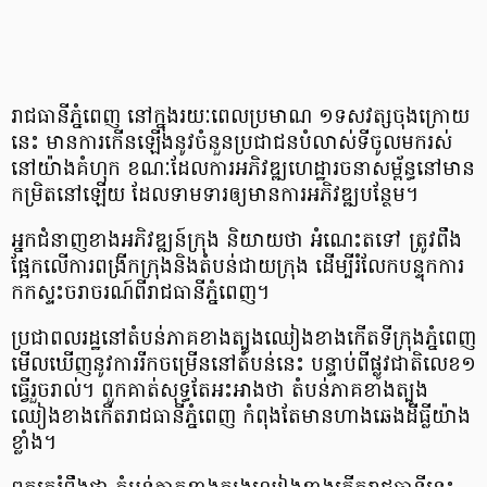
រាជ​ធានី​ភ្នំពេញ នៅ​ក្នុង​រយៈ​ពេល​ប្រមាណ ១​ទសវត្ស​ចុង​ក្រោយ​
នេះ មាន​ការ​កើន​ឡើង​នូវ​ចំនួន​ប្រជាជន​បំលាស់ទី​ចូល​មក​រស់​
នៅ​យ៉ាង​គំហុក ខណៈ​ដែល​ការ​អភិវឌ្ឍ​ហេដ្ឋា​រចនា​សម្ព័ន្ធ​នៅ​មាន​
កម្រិត​នៅ​ឡើយ ដែល​ទាមទារ​ឲ្យ​មាន​ការ​អភិវឌ្ឍ​បន្ថែម។
អ្នក​ជំនាញ​ខាង​អភិវឌ្ឍន៍​ក្រុង និយាយ​ថា អំណេះ​តទៅ ត្រូវ​ពឹង​
ផ្អែក​លើ​ការ​ពង្រីក​ក្រុង​និង​តំបន់​ជាយ​ក្រុង ដើម្បី​រំលែក​បន្ទុក​ការ​
កក​ស្ទះ​ចរាចរណ៍​ពី​រាជ​ធានី​ភ្នំពេញ។
ប្រជា​ពលរដ្ឋ​នៅ​តំបន់​ភាគ​ខាង​ត្បូង​ឈៀង​ខាង​កើត​ទីក្រុង​ភ្នំពេញ
មើល​ឃើញ​នូវ​ការ​រីក​ចម្រើន​នៅ​តំបន់​នេះ បន្ទាប់​ពី​ផ្លូវ​ជាតិ​លេខ​១
ធ្វើ​រួច​រាល់។ ពួកគាត់​សុទ្ធ​តែ​អះអាង​ថា តំបន់​ភាគ​ខាង​ត្បូង​
ឈៀង​ខាង​កើត​រាជ​ធានី​ភ្នំពេញ កំពុង​តែ​មាន​ហាងឆេង​ដី​ធ្លី​យ៉ាង​
ខ្លាំង។