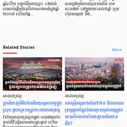
ឆ្នាំ​ហើយ បន្ទាប់​ពី​អគារ​ភ្លោះ ៤២​ជាន់
រចនា​ប្លង់​មួយ​របស់​ប្រទេស​ចិន បាន
បាន​ចាប់​ផ្តើម​ដំណើរការ​សាងសង់​ក្នុង​ឆ្នាំ​
អះអាងថា នៅ​ក្នុង​រយៈពេល​៥​ឆ្នាំ ក្រុម
២០០៨ ហើយ​ក៏​ផ្អ…
ហ៊ុន​សន្យា​ថា នឹង​…
Related Stories
More
អចលនទ្រព្យ
អចលនទ្រព្យ
អ្នកជំនាញរំពឹងកំណើនឧស្សាហកម្មក្នុង
ហេតុអ្វីគម្រោងលំនៅឋាន និងអចលន
ស្រុក ជួយស្តារតម្រូវការអចលនទ្រព្យ
ទ្រព្យមួយចំនួនដែលគ្មានច្បាប់អនុញ្ញាត
អាចបើកលក់ទាំងអាជ្ញាធរមិនបាន
វិស័យអចលនទ្រព្យកម្ពុជា បានរងផលប៉ះ
ដឹង?
ពាល់ពីវិបត្តិសកលជាបន្តបន្ទាប់ ហើយ