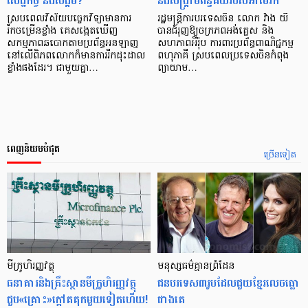
សេដ្ឋកិច្ច និងសង្គម?
នឹងសង្គ្រាមពន្ធគយរបស់អាម៉េរិក
ស្របពេលវិស័យបច្ចេកវិទ្យាមានការ
រដ្ឋមន្ត្រីការបរទេសចិន លោក វ៉ាង យី
រីកចម្រើនខ្លាំង គេសង្កេតឃើញ
បានជំរុញឱ្យចក្រភពអង់គ្លេស និង
សកម្មភាពឆបោកតាមប្រព័ន្ធអនឡាញ
សហភាពអឺរ៉ុប ការពារប្រព័ន្ធពាណិជ្ជកម្ម
នៅលើពិភពលោកក៏មានការរីកដុះដាល
ពហុភាគី ស្របពេលប្រទេសចិនកំពុង
ខ្លាំងផងដែរ។ ជាមួយគ្នា…
ព្យាយាម…
ពេញនិយមបំផុត
ច្រើនទៀត
មីក្រូ​ហិរញ្ញវត្ថុ
មនុស្ស​ធម៌​គ្មាន​ព្រំដែន
ធនាគារ​និង​គ្រឹះស្ថាន​មីក្រូ​ហិរញ្ញវត្ថុ​
ជន​បរទេស​៣​រូប​ដែល​ជួយ​ខ្មែរ​លេច​ធ្លោ​
ជួប«គ្រោះ»ក្តៅ​គគុក​មួយ​ទៀត​ហើយ!
ជាង​គេ