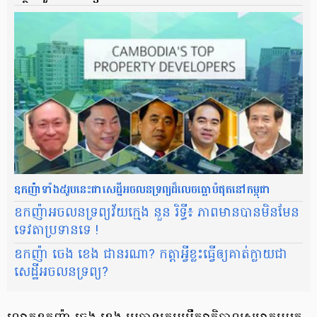
ឧកញ៉ា​ទាំង៥​រូប​នេះ​ជា​សេដ្ឋី​អចលន​ទ្រព្យ​ដ៏​លេច​ធ្លោ​បំផុត​នៅ​កម្ពុជា​
ឧកញ៉ា​អចលនទ្រព្យ​វ័យ​ក្មេង នួន រិទ្ធី៖ ភាព​មាន​បាន​មិនមែន​
ទេវតា​ប្រទាន​ទេ !
ឧកញ៉ា ចេង ខេង ជានរណា? កត្តា​អ្វី​ខ្លះ​ធ្វើ​ឲ្យ​គាត់​ក្លាយជា
សេដ្ឋីអចលនទ្រព្យ?