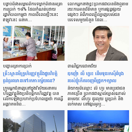
បន្ទាប់​ពី​រង​សម្ពាធ​​ពី​ការ​ទម្លាក់​ពិដាន​អត្រា​
លោកអ្នក​នាង​ខ្លះ​ប្រាកដ​ជា​បាន​​ដឹង​ឮ​តាម​
ការ​ប្រាក់ ១៨​% ដែល​កំណត់​ដោយ​
រយៈ​ការ​អាន​ព័ត៌មាន ឬ​ការ​ផ្សព្វផ្សាយ​
រដ្ឋាភិបាល​កម្ពុជា កាល​ពី​ពេល​ថ្មីៗ​នេះ
ផ្សេងៗ អំពី​ភាព​ល្បីល្បាញ​របស់​ជន​
ឥឡូវ​នេះ ធនាគ…
បរទេស​មួយ​ចំនួន ដែល…
បញ្ហា​អត្រា​ការប្រាក់
ពាណិជ្ជករជោគជ័យ
គ្រឹះស្ថាន​មីក្រូ​ហិរញ្ញវត្ថុ​នឹង​ជួប​វិបត្តិ​
ឧកញ៉ា លី ហួរ៖ ដើមទុនរកស៊ីដំបូង
ធ្ងន់ធ្ងរ​ឈាន​ទៅ​រក​ការ​ក្ស័យធន?
របស់ខ្ញុំកើតចេញពីជ្រូក១ក្បាល
ក្រុម​អ្នក​ជំនាញ​នៅ​ក្នុង​វិស័យ​ធនាគារ
និយាយ​ពី​ឈ្មោះ លី ហួរ មាន​ប្រជាជន​
ហិរញ្ញវត្ថុ​និង​ប្រតិបត្តិករ​ហិរញ្ញ​វត្ថុ បាន​​
ភាគ​ច្រើន ប្រាកដ​ជា​ស្គាល់​ច្បាស់​ណាស់
លើក​ឡើង​ប្រហាក់​ប្រហែល​គ្នា​ថា ការ​ធ្វើ​
តាមរយៈ លីហួរ ដូរ​លុយ ប្តូរ​បា្រក់ និង​
អន្តរាគមន៍​ព…
លក់​មាស នៅ​ផ្សារ​អូរ​ឫ…