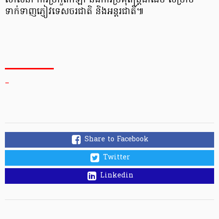
សាសនា ការ​ប្រកួត​កីឡា និង​ការ​ប្រគុំ​តន្ត្រី​ជាដើម សម្រាប់​
ទាក់ទាញ​ភ្ញៀវ​ទេសចរ​ជាតិ និង​អន្តរជាតិ​៕
_
Share to Facebook
Twitter
Linkedin