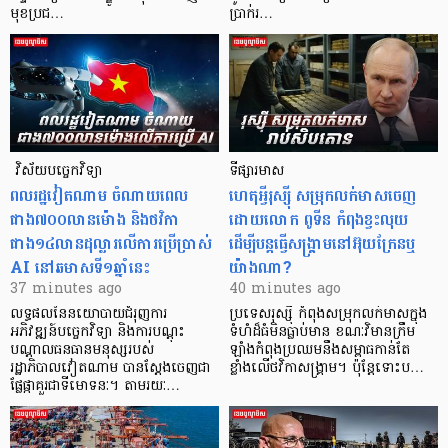
មុខប្រជ…
ប្រាក់រ…
​​​​​​​​​​​​​​​​​​​​​​​​​​​​​ វិស័យបច្ចេកវិទ្យា
ទីផ្សារមាស
ពលរដ្ឋវៀតណាម ​ចំណាយពេល
ហេតុអ្វីរុស្ស៊ី សម្រុកលក់មាសចេញ
ជាង៧០០លានម៉ោង និងថវិកា
ដោយលោក ពូទីន កំពុងខ្វះ​លុយ
ជាង១៤លានដុល្លារលើការប្រើប្រាស់
ដើម្បីបន្តធ្វើសង្គ្រាមនៅអ៊ុយក្រែនឬ
AI នៅឆមាសទី១ឆ្នាំនេះ
យ៉ាងណា?
37 minutes ago
40 minutes ago
លទ្ធផលនៃនយោបាយជំរុញការ
ប្រទេសរុស្ស៊ី កំពុងសម្រុក​លក់មាសក្នុង
អភិវឌ្ឍន៍បច្ចេកវិទ្យា និងការបណ្តុះ
ទំហំដ៏ធំមិនធ្លាប់​មាន ខណៈវិមានក្រឹម
បណ្តាលធនធានមនុស្សរបស់
ឡាំងកំពុងប្រឈមនឹង​សម្ពាធកាន់តែ
រដ្ឋាភិបាលវៀតណាម បានស្តែងចេញជា
ខ្លាំងលើថវិកាសង្គ្រាម។ ប៉ុន្តែទោះប…
ផ្លែផ្កាគួរជាទីមោទនៈ។ តាមរយៈ…