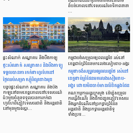
គុណភាពសេវាទូរគមនាគមន៍នៅតាម
តំបន់គោលដៅទេសចរណ៍អាទិភាពនានា
…
ផ្ទះសំណាក់ សណ្ឋាគារ និងបឹងកាឡូ
កម្ពុជាចង់សម្រួលឲ្យពលរដ្ឋថៃ រស់នៅ
ផ្ទះសំណាក់ សណ្ឋាគារ និងបឹងកាឡូ
ខេត្តជាប់ព្រំដែនមកលេងសៀមរាប-អង្គរ
កម្ពុជាចង់សម្រួលឲ្យពលរដ្ឋថៃ រស់នៅ
ទទួលបានការកក់ជាហូរហែនៅ
ខេត្តជាប់ព្រំដែនមកលេងសៀមរាប-
ថ្ងៃឈប់សម្រាកភ្ជុំបិណ្ឌខាងមុខ
អង្គរ ដោយមិនបាច់មានលិខិតឆ្លងដែន
បន្ទប់ផ្ទះសំណាក់ សណ្ឋាគារ និងបឹង
កាឡូនៅតាមខេត្តគោលដៅទេសចរណ៍
គណៈកម្មការអន្តរក្រសួង ដើម្បីសម្រួល
ធំៗមួយចំនួនទទួលបានការកក់ជា
ការធ្វើដំណើរ និងដឹកជញ្ជូនភ្ញៀវទេសចរ
ហូរហែពីភ្ញៀវទេសចរជាតិ និងអន្តរជាតិ
និងអ្នកដំណើរនៅច្រកទ្វារព្រំដែន
នៅមុនមួយសប្ដា…
អន្តរជាតិ និងច្រកទ្វារអន្តរជាតិទូ
ទាំងប្រទ…