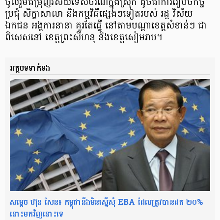
ចូលរួម​ជម្រុញ​វិស័យ​ទេសចរណ៍​ក្នុងស្រុក ដូច​ជា​ការ​រៀបចំ​កិច្ច
ប្រជុំ សិក្ខាសាលា និង​កម្មវិធី​ផ្សេង​ៗ​ទៀត​របស់ រដ្ឋ វិស័យ​
ឯកជន អង្គការ​នានា គួរតែ​ធ្វើ នៅ​តាម​បណ្តា​ខេត្ត​សំខាន់​ៗ ជា​
ពិសេស​នៅ ខេត្ត​ព្រះ​សីហ​នុ និង​ខេត្តសៀមរាប​។
អត្ថបទទាក់ទង
សម្តេច ហ៊ុន សែន៖ កម្ពុជានឹងមិនស្នើសុំ EBA ដែលត្រូវបានដក ២០%
នោះមកវិញនោះទេ