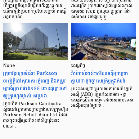
ក្រុម​អ្នក​ជំនាញ​នៅ​ក្នុង​វិស័យ​ធនាគារ
និយាយ​ពី​ឈ្មោះ លី ហួរ មាន​ប្រជាជន​
ហិរញ្ញវត្ថុ​និង​ប្រតិបត្តិករ​ហិរញ្ញ​វត្ថុ បាន​​
ភាគ​ច្រើន ប្រាកដ​ជា​ស្គាល់​ច្បាស់​ណាស់
លើក​ឡើង​ប្រហាក់​ប្រហែល​គ្នា​ថា ការ​ធ្វើ​
តាមរយៈ លីហួរ ដូរ​លុយ ប្តូរ​បា្រក់ និង​
អន្តរាគមន៍​ព…
លក់​មាស នៅ​ផ្សារ​អូរ​ឫ…
None
សេដ្ឋកិច្ច​
ក្រុមហ៊ុនផ្សារទំនើប Parkson
វិស័យ​សំខាន់ៗ​៤​ដែល​ធ្វើ​ឲ្យ​កម្ពុជា​
ចាញ់ក្ដីនៅតុលាការភ្នំពេញ និងតម្រូវ
ក្លាយ​ជា​កូន​ខ្លា​សេដ្ឋកិច្ច​ក្នុង​តំបន់
ឲ្យបង់ប្រាក់ជាង១៤៤ លានដុល្លារទៅ
ប្រទេស​កម្ពុជា​ត្រូវ​បាន​ធនាគារ​អភិវឌ្ឍន៍​
ឲ្យក្រុមហ៊ុនម្ចាស់ គម្រោង
អាស៊ី (ADB) ឲ្យ​រហ័ស​នាមថា «ខ្លា​
សេដ្ឋកិច្ច​ថ្មី​នៃ​អាស៊ី» ដោយសារ​ប្រទេស​
ក្រុមហ៊ុន Parkson Cambodia
អាស៊ី​អាគ្នេយ៍​មួយ​ន…
ស្ថិតនៅក្រោមការគ្រប់គ្រងរបស់ក្រុមហ៊ុន
Parkson Retail Asia Ltd ដែល
បានចុះបញ្ចីផ្សារហ៊ុននៅសិង្ហបុរីនោះ
បានចា…