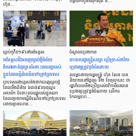
បន្ថយកាបូនឌីអុកស៊ីត និ…
ហ៊ុន…
ច្បាប់កូវីដ១៩នៅអង់គ្លេស
ចំណូលប្រេងកាត
អង់គ្លេសនឹងចេញច្បាប់ថ្មីពិន័យ
នាយករដ្ឋមន្រ្តីសន្យា ប្រើប្រាស់ថវិកា
ជិត៧ពាន់ដុល្លារចំពោះពលរដ្ឋរបស់
ប្រេងឲ្យត្រូវខ្ទង់ចំណាយ
ខ្លួនដែលធ្វើដំណើរទៅក្រៅប្រទេស
សម្តេចនាយករដ្ឋមន្រ្តី ហ៊ុន សែន បាន
និយាយនៅថ្ងៃពុធ ទី២ ខែតុលានេះ ថា
ប្រទេសអង់គ្លេសនឹងដាក់ចេញច្បាប់ថ្មី
រដ្ឋាភិបាលនឹងប្រើប្រាស់ថវិកាពីធនធាន
ដែលនឹងពិន័យ ៦ពាន់៩រយដុល្លារ
ប្រេងឲ្យត្រូវខ្ទង់ចំណាយ លើការ
អាមេរិក ចំពោះពលរដ្ឋរបស់ខ្លួនណា
កែលម្អហេ…
ដែលព្យាយាមធ្វើដំណើរទៅក្រៅប្រទេស
ដោយគ្មានហេត…