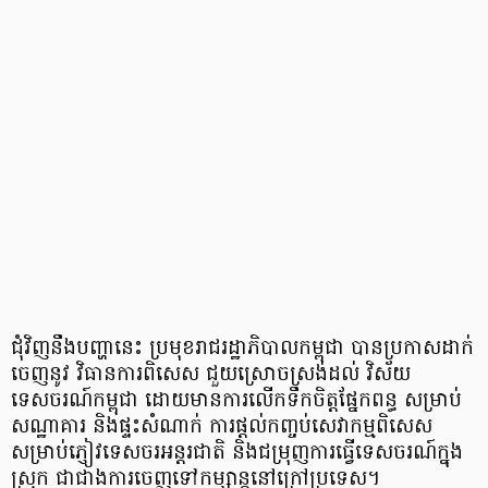
ជុំវិញ​នឹង​បញ្ហា​នេះ ប្រមុខ​រាជរដ្ឋាភិបាល​កម្ពុជា បាន​ប្រកាស​ដាក់​
ចេញ​នូវ វិធានការ​ពិសេស ជួយ​ស្រោចស្រង់​ដល់ វិស័យ​
ទេសចរណ៍​កម្ពុជា ដោយ​មានការ​លើកទឹកចិត្ត​ផ្នែក​ពន្ធ សម្រាប់​
សណ្ឋាគារ និង​ផ្ទះសំណាក់ ការ​ផ្តល់​កញ្ចប់​សេវាកម្ម​ពិសេស​
សម្រាប់​ភ្ញៀវ​ទេសចរ​អន្តរជាតិ និង​ជម្រុញ​ការ​ធ្វើ​ទេសចរណ៍​ក្នុង
ស្រុក ជា​ជាង​ការ​ចេញ​ទៅ​កម្សាន្ត​នៅ​ក្រៅប្រទេស​។