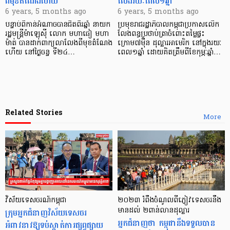
ពីមុខ​តំណែង​ហើយ
លែងរយៈពេល១ឆ្នាំ
6 years, 5 months ago
6 years, 5 months ago
បន្ទាប់ពី​កាន់​អំណាច​បានជិត​ពីរឆ្នាំ នាយក
ប្រមុខរាជរដ្ឋាភិបាលកម្ពុជាប្រកាសលើក
រដ្ឋមន្ត្រី​ម៉ាឡេស៊ី លោក មហាធៀ មហា
លែងពន្ធប្រថាប់ត្រាចំពោះតម្លៃផ្ទះ
ម៉ាត់ បាន​ដាក់ពាក្យ​លាលែង​ពីមុខ​តំណែង​
ក្រោម៧ម៉ឺន ដុល្លារអាមេរិក នៅក្នុងរយៈ
ហើយ នៅថ្ងៃចន្ទ ទី២៤…
ពេល១ឆ្នាំ ដោយគិតត្រឹមពីខែកុម្ភៈឆ្នាំ…
Related Stories
More
វិស័យទេសចរណ៍កម្ពុជា
២០២៣ រំពឹងចំណូលពីភ្ញៀវទេសចរនឹង
ក្រុមអ្នកជំនាញវិស័យទេសចរ
មានដល់ ២ពាន់លានដុល្លារ
អ្នកជំនាញថា កម្ពុជានឹងទទួលបាន
អំពាវនាវឱ្យទប់ស្កាត់ការផ្សព្វផ្សាយ