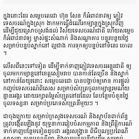
ក្នុង​នោះ​ដែរ សម្តេច​តេ​ជោ ហ៊ុន សែន ក៏​អំពាវនាវ​ឲ្យ ភ្ញៀវ​
ទេសចរណ៍​ក្នុងស្រុក ងាក​មក​ធ្វើ​ដំណើរ​កម្សាន្ត​ក្នុងស្រុក​វិញ
ដើម្បី​ជួយ​ស្រោចស្រង់​ដល់ វិស័យ​ទេសចរណ៍​ជាតិ ហើយ​សម្តេច
ក៏​អំពាវនាវ​ឲ្យ ម្ចាស់ផ្ទះ​សំណាក់ និង​សណ្ឋាគារ បន្ធូរ​បន្ថយថ្លៃ
សម្រាប់​បន្ទប់​ស្នាក់​នៅ ល្អ​ជាង ការ​ទុក​ឲ្យ​បន្ទប់​នៅ​ទំនេរ ចោល​
។
លើស​ពី​នេះ​ទៅ​ទៀត ដើម្បី​ទាក់ទាញ​ភ្ញៀវ​ទេសចរ​អន្តរជាតិ ឲ្យ​
ចូល​មក​កម្សាន្ត​នៅ​ខេត្តសៀមរាប បាន​កាន់តែ​ច្រើន និង​ស្នាក់​
នៅ​កាន់តែ​យូរ​នោះ សម្តេច​តេ​ជោ បាន​បង្គាប់​ឲ្យ​មាន ការ​ផ្តល់​
កញ្ចប់​ទេសចរណ៍​ពិសេស សម្រាប់​សំបុត្រ​ចូល​កម្សាន្ត​រមណីយ
ដ្ឋាន​អង្គរ ដោយ​រក្សា​តម្លៃ​សំបុត្រ​នៅ​ដដែល តែ​បន្ថែមចំនួន​ថ្ងៃ​
ចូល​ទស្សនា សម្រាប់​ប្រភេទ​សំបុត្រ​នីមួយ​ៗ ។
ជា​ចុង​ក្រោយ សម្រាប់​ក្រសួងទេសចរណ៍ និង​ស្ថាប័ន​ពាក់ព័ន្ធ
ត្រូវ​បង្កើត​ឡើង​នូវ យុទ្ធនាការ​រៀបចំ​សកម្មភាព និង​ព្រឹត្តិការណ៍​
ទាក់ទាញ​បន្ថែម​ទៀត​ដូច​ជា អង្គ​រស​ង្គ្រា​ន ពិធីបុណ្យ​ប្រពៃណី​