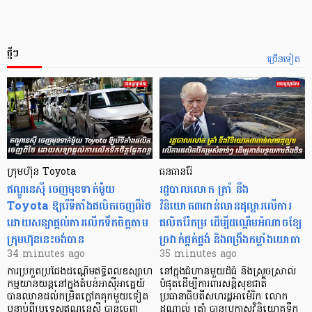
ថ្មីៗ
ច្រើនទៀត
ក្រុមហ៊ុន Toyota
ធនធានរ៉ែ
ឥណ្ឌូនេស៊ី ចេញមុខទាក់ម៉ូយ
​រដ្ឋបាលលោក ត្រាំ នឹង​
Toyota ឱ្យរើទីតាំងផលិតចេញពីថៃ
វិនិយោគ៣ពាន់លានដុល្លារលើការ
ដោយសន្យាផ្តល់ការលើកទឹកចិត្តតាម
ផលិតរ៉ែកម្រ ដើម្បីដណ្តើមអំណាចខ្សែ
ក្រុមហ៊ុននេះចង់បាន
ច្រវាក់ផ្គត់ផ្គង់ និងពង្រឹងកម្លាំងយោធា
34 minutes ago
35 minutes ago
ការប្រកួតប្រជែងដណ្តើមឥទ្ធិពលឧស្សាហ
នៅក្នុងជំហានមួយដ៏ធំ និងស្រួចស្រាល់
កម្មយានយន្តនៅក្នុងតំបន់អាស៊ីអាគ្នេយ៍
បំផុតដើម្បីការពារសន្តិសុខជាតិ
បានឈានដល់កម្រិតក្ដៅគគុកមួយទៀត
ប្រធានាធិបតីសហរដ្ឋអាម៉េរិក លោក
បន្ទាប់ពីប្រទេសឥណ្ឌូនេស៊ី បានចេញ
ដូណាល់ ត្រាំ បានប្រកាសវិនិយោគទឹក