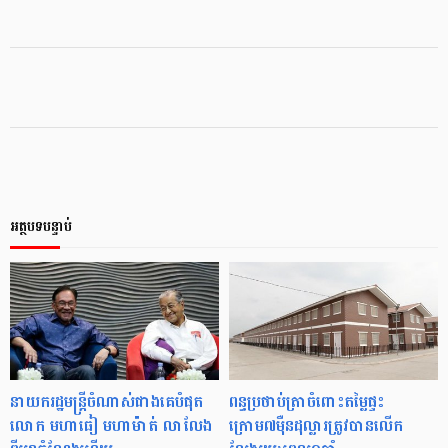
អត្ថបទបន្ទាប់
នាយករដ្ឋមន្ត្រី​ចំណាស់​ជាង​គេ​បំផុត
ពន្ធប្រថាប់ត្រាចំពោះតម្លៃផ្ទះ
លោក មហាធៀ មហាម៉ាត់ លាលែង​
ក្រោម៧ម៉ឺនដុល្លារត្រូវបានលើក