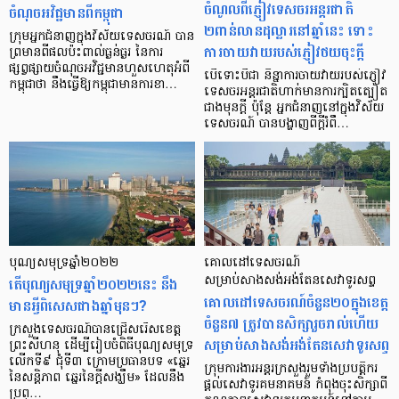
ចំណូលពីភ្ញៀវទេសចរអន្តរជាតិ
ចំណុចអវិជ្ជមានពីកម្ពុជា
២ពាន់លានដុល្លារនៅឆ្នាំនេះ ទោះ
ក្រុមអ្នកជំនាញក្នុងវិស័យទេសចរណ៍ បាន
ការចាយវាយរបស់ភ្ញៀវថយចុះក្ដី
ព្រមានពីផលប៉ះពាល់ធ្ងន់ធ្ងរ នៃការ
ផ្សព្វផ្សាយចំណុចអវិជ្ជមានហួសហេតុអំពី
បើទោះបីជា និន្នាការចាយវាយរបស់ភ្ញៀវ
កម្ពុជាថា នឹងធ្វើឱ្យកម្ពុជាមានការខា…
ទេសចរអន្តរជាតិហាក់មានការក្បិតត្បៀត
ជាងមុនក្ដី ប៉ុន្ដែ អ្នកជំនាញនៅក្នុងវិស័យ
ទេសចរណ៍ បានបង្ហាញពីក្ដីរំពឹ…
បុណ្យសមុទ្រឆ្នាំ២០២២
គោលដៅទេសចរណ៍
តើបុណ្យសមុទ្រឆ្នាំ២០២២នេះ នឹង
សម្រាប់សាងសង់អង់តែនសេវាទូរសព្ទ
គោលដៅទេសចរណ៍ចំនួន២០ក្នុងខេត្ត
មានអ្វីពិសេសជាងឆ្នាំមុនៗ?
ចំនួន៧ ត្រូវបានសិក្សារួចរាល់ហើយ
ក្រសួងទេសចរណ៍បានជ្រើសរើសខេត្ត
សម្រាប់សាងសង់អង់តែនសេវាទូរសព្ទ
ព្រះសីហនុ ដើម្បីរៀបចំពិធីបុណ្យសមុទ្រ
លើកទី៩ ជុំទី៣ ក្រោមប្រធានបទ «ឆ្នេរ
ក្រុមការងារអន្តរក្រសួងរួមទាំងប្របត្តិករ
នៃសន្តិភាព ឆ្នេរនៃក្ដីសង្ឃឹម» ដែលនឹង
ផ្តល់សេវាទូរគមនាគមន៍ កំពុងចុះសិក្សាពី
ប្រព្…