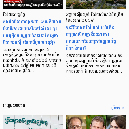
វិស័យសេដ្ឋកិច្ច
អត្ថបទ​ស៊ីជម្រៅ-វិស័យ​សំណង់​គិត​ត្រឹម​
ស្ថាប័នជំនាញព្យាករថា សេដ្ឋកិច្ចមាន
ខែ​ឧសភា ២០១៩
ទុន​វិនិយោគ​វិស័យ​សំណង់​កើន​
ដំណើរការល្អប្រសើរនៅឆ្នាំនេះ ចុះ
បញ្ច្រាស​ទិស​គ្នា​នឹងធនាគារ
ហេតុអ្វីពលរដ្ឋមួយចំនួននៅតែរអ៊ូថា
ពិភពលោកដែល​ប្រាប់​ឲ្យ​ប្រយ័ត្ន​
ពិបាករកស៊ី តើមកពីមូលហេតុអ្វី?
ពីហានិភ័យ?
ធនាគារពិភពលោកបានព្យាករថា
សេដ្ឋកិច្ចកម្ពុជានឹងសម្រេចបានកំណើន
ទុនវិនិយោគ​នៅ​ក្នុង​វិស័យ​សំណង់ និង​
ក្នុងរង្វង់៥,៣% នៅឆ្នាំ២០២៤ មុនកើន
អចលនទ្រព្យ បាន​កើន​ឡើង បញ្ច្រាស​
ដល់៥,៥% នៅឆ្នាំ២០២៥។ ទោះបី
ទិស​គ្នា​ជាមួយ​នឹង​របាយការណ៍​ធនាគារ​
ស្ថានភាពសេដ្ឋកិច្…
ពិភពលោក ដែល​បាន​លើក​ឡើង​ថា…
ពេញនិយមបំផុត
ច្រើនទៀត