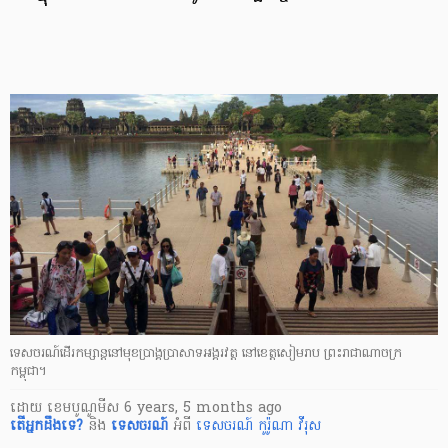
ទេសចរណ៍​ដើរ​កម្សាន្ត​នៅ​មុខប្រាង្គ​ប្រាសាទ​អង្គរវត្ត នៅ​ខេត្ត​សៀមរាប ព្រះរាជាណាចក្រ​
កម្ពុជា។
ដោយ
​ ខេមបូណូមីស
6 years, 5 months ago
តើ​អ្នក​ដឹងទេ?
និង
ទេសចរណ៍
អំពី
ទេសចរណ៍
កូរ៉ូណា វីរុស