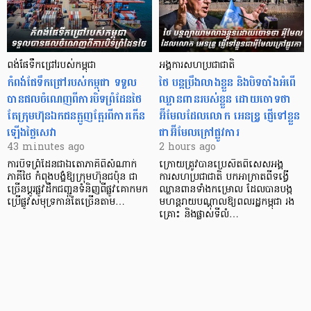
ពង់ផែទឹកជ្រៅរបស់កម្ពុជា
អង្គការសហប្រជាជាតិ
កំពង់ផែទឹកជ្រៅរបស់​កម្ពុជា ទទួល​
ថៃ បន្តប្រឹងលាងខ្លួន និងបិទបាំងអំពើ
បាន​ផលចំណេញពីការបិទព្រំដែនថៃ
ឈ្លានពានរបស់ខ្លួន ដោយចោទថា
តែក្រុមហ៊ុនឯកជនត្អូញត្អែរពីការកើន
អ៊ីមែលដែលលោក អេនឌ្រូ ផ្ញើទៅខ្លួន
ឡើងថ្លៃសេវា
ជាអ៊ីមែលក្រៅផ្លូវការ
43 minutes ago
2 hours ago
ការបិទព្រំដែនជាឯតោភាគីពីសំណាក់
ក្រោយត្រូវបានប្រេសិតពិសេសអង្គ
ភាគីថៃ កំពុងបង្ខំឱ្យក្រុមហ៊ុនជប៉ុន ជា
ការសហប្រជាជាតិ បកអាក្រាតពីទង្វើ
ច្រើនប្តូរផ្លូវដឹកជញ្ជូនទំនិញពីផ្លូវគោកមក
ឈ្លានពានទាំងកម្រោល ដែលបានបង្ក
ប្រើផ្លូវសមុទ្រកាន់តែច្រើនតាម…
មហន្តរាយបណ្តាលឱ្យពលរដ្ឋកម្ពុជា រង
គ្រោះ និងផ្លាស់ទីលំ…