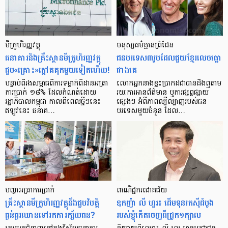
មីក្រូ​ហិរញ្ញវត្ថុ
មនុស្ស​ធម៌​គ្មាន​ព្រំដែន
ធនាគារ​និង​គ្រឹះស្ថាន​មីក្រូ​ហិរញ្ញវត្ថុ​
ជន​បរទេស​៣​រូប​ដែល​ជួយ​ខ្មែរ​លេច​ធ្លោ​
ជួប«គ្រោះ»ក្តៅ​គគុក​មួយ​ទៀត​ហើយ!
ជាង​គេ
បន្ទាប់​ពី​រង​សម្ពាធ​​ពី​ការ​ទម្លាក់​ពិដាន​អត្រា​
លោកអ្នក​នាង​ខ្លះ​ប្រាកដ​ជា​បាន​​ដឹង​ឮ​តាម​
ការ​ប្រាក់ ១៨​% ដែល​កំណត់​ដោយ​
រយៈ​ការ​អាន​ព័ត៌មាន ឬ​ការ​ផ្សព្វផ្សាយ​
រដ្ឋាភិបាល​កម្ពុជា កាល​ពី​ពេល​ថ្មីៗ​នេះ
ផ្សេងៗ អំពី​ភាព​ល្បីល្បាញ​របស់​ជន​
ឥឡូវ​នេះ ធនាគ…
បរទេស​មួយ​ចំនួន ដែល…
បញ្ហា​អត្រា​ការប្រាក់
ពាណិជ្ជករជោគជ័យ
គ្រឹះស្ថាន​មីក្រូ​ហិរញ្ញវត្ថុ​នឹង​ជួប​វិបត្តិ​
ឧកញ៉ា លី ហួរ៖ ដើមទុនរកស៊ីដំបូង
ធ្ងន់ធ្ងរ​ឈាន​ទៅ​រក​ការ​ក្ស័យធន?
របស់ខ្ញុំកើតចេញពីជ្រូក១ក្បាល