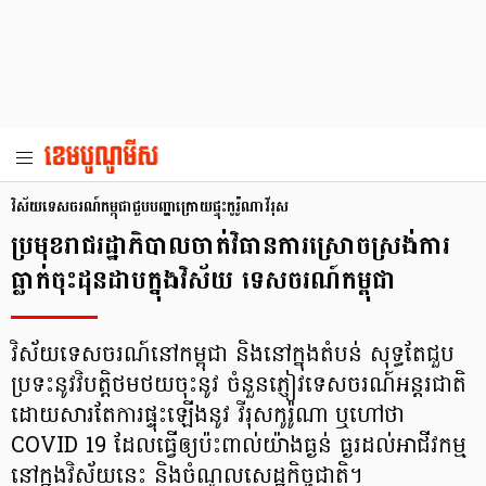
វិស័យទេសចរណ៍កម្ពុជាជួបបញ្ហាក្រោយផ្ទុះកូរ៉ូណាវីរុស
ប្រមុខរាជរដ្ឋាភិបាលចាត់វិធានការស្រោចស្រង់ការ
ធ្លាក់ចុះដុនដាបក្នុងវិស័យ ទេសចរណ៍កម្ពុជា
វិស័យទេសចរណ៍នៅកម្ពុជា និងនៅក្នុងតំបន់ សុទ្ធតែជួប
ប្រទះនូវវិបត្តិថមថយចុះនូវ ចំនួនភ្ញៀវទេសចរណ៍អន្តរជាតិ
ដោយសារតែការផ្ទុះឡើងនូវ វីរុសកូរ៉ូណា ឬហៅថា
COVID 19 ដែលធ្វើឲ្យប៉ះពាល់យ៉ាងធ្ងន់ ធ្ងរដល់អាជីវកម្ម
នៅក្នុងវិស័យនេះ និងចំណូលសេដ្ឋកិច្ចជាតិ។