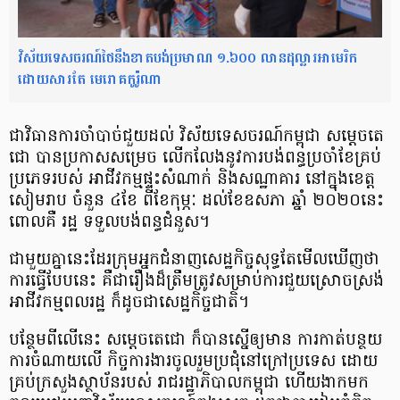
វិស័យទេសចរណ៍ថៃនឹងខាតបង់ប្រមាណ ១.៦០០ លានដុល្លារអាមេរិក
ដោយសារតែ មេរោគកូរ៉ូណា
ជា​វិធានការ​ចាំបាច់​ជួយ​ដល់ វិស័យ​ទេសចរណ៍​កម្ពុជា សម្តេច​តេ​
ជោ បាន​ប្រកាស​សម្រេច លើកលែង​នូវ​ការ​បង់ពន្ធ​ប្រចាំខែ​គ្រប់​
ប្រភេទ​របស់ អាជីវកម្ម​ផ្ទះសំណាក់ និង​សណ្ឋាគារ នៅ​ក្នុង​ខេត្ត
សៀមរាប ចំនួន ៤​ខែ ពី​ខែកុម្ភៈ ដល់​ខែឧសភា ឆ្នាំ ២០២០​នេះ
ពោល​គឺ រដ្ឋ ទទួល​បង់ពន្ធ​ជំនួស​។
ជាមួយ​គ្នា​នេះ​ដែរ​ក្រុម​អ្នកជំនាញ​សេដ្ឋកិច្ច​សុទ្ធតែ​មើលឃើញ​ថា
ការ​ធ្វើ​បែប​នេះ គឺជា​រឿង​ដ៏​ត្រឹមត្រូវ​សម្រាប់​ការ​ជួយ​ស្រោចស្រង់​
អាជីវកម្ម​ពលរដ្ឋ ក៏​ដូច​ជា​សេដ្ឋកិច្ចជាតិ​។
បន្ថែម​ពីលើ​នេះ សម្តេច​តេ​ជោ ក៏​បាន​ស្នើ​ឲ្យ​មាន ការ​កាត់​បន្ថយ​
ការ​ចំណាយ​លើ កិច្ច​ការងារ​ចូលរួម​ប្រជុំ​នៅ​ក្រៅប្រទេស ដោយ​
គ្រប់​ក្រសួង​ស្ថាប័ន​របស់ រាជរដ្ឋាភិបាល​កម្ពុជា ហើយ​ងាក​មក​