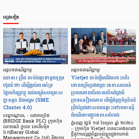
ផ្សេងទៀត
អត្ថបទពាណិជ្ជកម្ម
អត្ថបទពាណិជ្ជកម្ម
ធនាគារ ប្រ៊ីដ ចាប់ដៃគ្នាជាមួយក្រុម
Vietjet ចាប់ផ្តើមជើងហោះហើរ
ហ៊ុនធំៗ២ ដើម្បីផ្ដល់ការគាំទ្រ
ដោយប្រើប្រេងឥន្ធនៈអាកាសចរណ៍
ផ្នែកហិរញ្ញវត្ថុ ដល់បណ្ដុំសហគ្រាស
ប្រកបដោយចីរភាពលើកដំបូងពី
ខ្នាតតូច និងមធ្យម (SME
ប្រទេសវៀតណាម ដើម្បីជំរុញកិច្ចខិតខំ
Cluster 4.0)
ប្រឹងប្រែងជាសកលឆ្ពោះទៅរកការធ្វើ
ដំណើរតាមផ្លូវអាកាសបៃតង
ខេត្តកណ្តាល, – ធនាគារប្រ៊ីដ
(BRIDGE Bank PLC) ក្រុមហ៊ុន
ភ្នំពេញ ថ្ងៃទី ១៨ ខែតុលា ឆ្នាំ ២០២៤
បារាយណ៍ ក្លូបល មេនើចម៉ិន
– ក្រុមហ៊ុន Vietjet បានអះអាងសារជា
ឯ.ក(Baray Global
ថ្មីនូវការប្តេជ្ញាចិត្តរបស់ខ្លួនក្នុងការកាត់
Management Co.,ltd) និងក្រុម