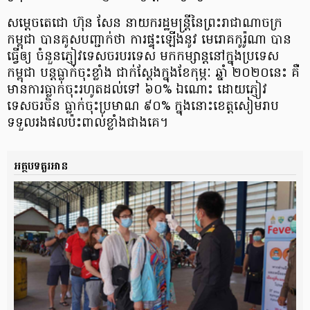
សម្តេច​តេ​ជោ ហ៊ុន សែន នាយក​រដ្ឋមន្ត្រី​នៃ​ព្រះរាជាណាចក្រ​
កម្ពុជា បាន​គូសបញ្ជាក់​ថា ការ​ផ្ទុះ​ឡើង​នូវ មេរោគ​កូ​រ៉ូ​ណា បាន​
ធ្វើ​ឲ្យ ចំនួន​ភ្ញៀវ​ទេសចរ​បរទេស មក​កម្សាន្ត​នៅ​ក្នុង​ប្រទេស​
កម្ពុជា បន្ត​ធ្លាក់​ចុះ​ខ្លាំង ជាក់ស្តែង​ក្នុង​ខែកុម្ភៈ ឆ្នាំ ២០២០​នេះ គឺ​
មានការ​ធ្លាក់​ចុះ​រហូត​ដល់​ទៅ ៦០% ឯណោះ ដោយ​ភ្ញៀវ​
ទេសចរ​ចិន ធ្លាក់​ចុះ​ប្រមាណ ៩០% ក្នុង​នោះ​ខេត្តសៀមរាប
ទទួល​រង​ផល​ប៉ះពាល់​ខ្លាំង​ជាងគេ​។
អត្ថបទគួរអាន