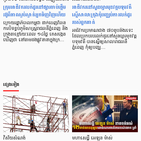
ក្រុមអាជីវករលក់ដូរនៅផ្សារចាប់ផ្ដើម
អាជីវករ​នៅ​សួន​ច្បារ​មុខ​វត្ត​បទុម​វតី
រអ៊ូពីភាពស្ងប់ស្ងាត់អ្នកទិញវិញហើយ
ស្នើ​សាលា​ក្រុង​កុំ​បញ្ឈប់​ការ​លក់ដូរ​
របស់​ពួកគាត់
ក្រោយរដ្ឋាភិបាលកម្ពុជា ដាក់ចេញវិធាន
ការបិទខ្ទប់ភូមិសាស្ត្ររាជធានីភ្នំពេញ និង
អាជីវករ​ប្រមាណ​ជាង ៧០​តូប​និង​រទេះ
ក្រុងតាខ្មៅរយៈពេល ១៤ថ្ងៃ គេសង្កេត
ដែល​ប្រកប​របរ​លក់ដូរ​នៅ​សួន​ច្បារ​មុខ​វត្ត​
ឃើញថា នៅតាមដងផ្លូវនានាក្នុងក្រ…
បទុមវតី បាន​ស្នើ​ឲ្យ​សាលា​រាជ​ធានី​
ភ្នំពេញ កុំ​ឲ្យ​បញ្ឈ…
ផ្សេងទៀត
វិស័័យសំណង់
មហាសេដ្ឋី អេឡុន ម៉ាស់