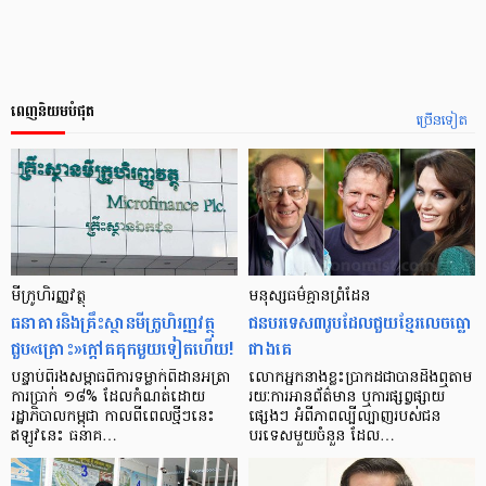
ពេញនិយមបំផុត
ច្រើនទៀត
មីក្រូ​ហិរញ្ញវត្ថុ
មនុស្ស​ធម៌​គ្មាន​ព្រំដែន
ធនាគារ​និង​គ្រឹះស្ថាន​មីក្រូ​ហិរញ្ញវត្ថុ​
ជន​បរទេស​៣​រូប​ដែល​ជួយ​ខ្មែរ​លេច​ធ្លោ​
ជួប«គ្រោះ»ក្តៅ​គគុក​មួយ​ទៀត​ហើយ!
ជាង​គេ
បន្ទាប់​ពី​រង​សម្ពាធ​​ពី​ការ​ទម្លាក់​ពិដាន​អត្រា​
លោកអ្នក​នាង​ខ្លះ​ប្រាកដ​ជា​បាន​​ដឹង​ឮ​តាម​
ការ​ប្រាក់ ១៨​% ដែល​កំណត់​ដោយ​
រយៈ​ការ​អាន​ព័ត៌មាន ឬ​ការ​ផ្សព្វផ្សាយ​
រដ្ឋាភិបាល​កម្ពុជា កាល​ពី​ពេល​ថ្មីៗ​នេះ
ផ្សេងៗ អំពី​ភាព​ល្បីល្បាញ​របស់​ជន​
ឥឡូវ​នេះ ធនាគ…
បរទេស​មួយ​ចំនួន ដែល…