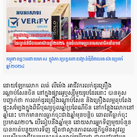
កម្ពុជាឈ្នះមេដាយមាស ក្នុងការប្រកួតពានរង្វាន់ឌីជីថលអាស៊ានប្រចាំ
ឆ្នាំ២០២៤
ដោយឡែកលោក លត់ លីម៉េង អាជីវករលក់ដូរគ្រឿង
រណ្ដាប់សែនចិន នៅក្នុងផ្សារអូឬស្សីមួយរូបដែរនោះ បានគូស
បញ្ជាក់ថា ការលក់ដូរគ្រឿងរណ្ដាប់សែន និងគ្រឿងលម្អតុបតែង
ផ្ទះសម្បែងក្នុងពិធីបុណ្យចូលឆ្នាំប្រពៃណីចិន នៅកន្លែងលោកនៅ
ឆ្នាំនេះ ហាក់មានការធ្លាក់ចុះជាងឆ្នាំមុនបន្តិច ពោលគឺធ្លាក់ចុះ
ប្រមាណ២០% បើធៀបនឹងឆ្នាំមុន ដោយសារអ្នកទិញមួយចំនួន
បានកាត់បន្ថយការទិញ ដ្បិតថាស្ថានភាពសេដ្ឋកិច្ចមិនសូវល្អ