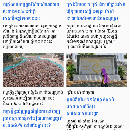
កម្លាំងពលកម្មក្នុងវិស័យសំណង់ថយ
គ្រាន់តែលោក ត្រាំ គំរាមប៉ុន្មានម៉ាត់
ចុះជាង១០% នៅត្រី
ធ្វើឱ្យមហាសេដ្ឋី អេឡុន ម៉ាស់
មាសទី១ឆ្នាំ២០២០នេះ
ខាតបង់អស់១២ពាន់លានដុល្លារ
នៅក្នុងរបាយការណ៍របស់អគ្គនាយកដ្ឋាន
កំពូលមហាសេដ្ឋីមានជាងគេបំផុតលើ
សំណង់ នៃក្រសួងរៀបចំដែនដី នគរ
ពិភពលោក អេឡុន ម៉ាស់ (Elon
រូបនីយកម្ម និងសំណង់ បានបង្ហាញថា
Musk) បានខាតបង់ទ្រព្យសម្បត្តិ
នៅត្រីមាសទីមួយ ឆ្នាំ២០២០នេះ
អស់១២ពាន់លានដុល្លារ ក្រោយ
កម្លាំងពលកម្…
ប្រធានាធិបតីសហរដ្ឋអាម៉េរ…
កត្តាអ្វីខ្លះជំរុញឲ្យតម្លៃនៃការនាំចេញគ្រាប់
កូវីដ១៩នៅកម្ពុជា
ស្វាយចន្ទីទៅវៀតណាមបន្តធ្លាក់ចុះ
អ្នកជំងឺកូវីដ-១៩ខ្មែរម្នាក់ស្លាប់
ជិត៤០% នៅ៧ខែឆ្នាំនេះ?
ដោយសារជំងឺស្ទះ
កត្តាអ្វីខ្លះជំរុញឲ្យតម្លៃនៃការនាំចេញ
សរសៃឈាមបេះដូង
គ្រាប់ស្វាយចន្ទីទៅវៀតណាមបន្តធ្លាក់
បុរសជនជាតិខ្មែរ ដែលផ្ទុក
ចុះជិត៤០% នៅ៧ខែឆ្នាំនេះ?
ជំងឺកូវីដ-១៩ម្នាក់ បានស្លាប់ដោយសារ