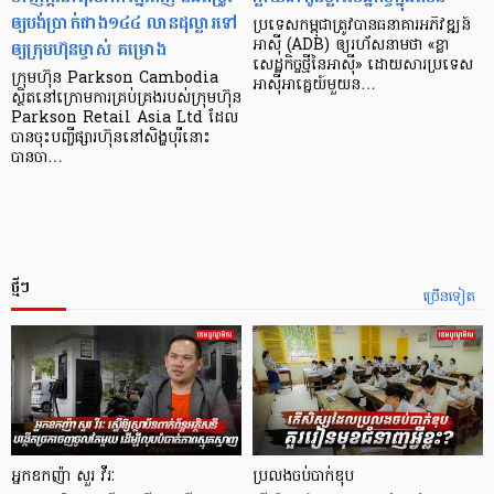
ឲ្យបង់ប្រាក់ជាង១៤៤ លានដុល្លារទៅ
ប្រទេស​កម្ពុជា​ត្រូវ​បាន​ធនាគារ​អភិវឌ្ឍន៍​
ឲ្យក្រុមហ៊ុនម្ចាស់ គម្រោង
អាស៊ី (ADB) ឲ្យ​រហ័ស​នាមថា «ខ្លា​
សេដ្ឋកិច្ច​ថ្មី​នៃ​អាស៊ី» ដោយសារ​ប្រទេស​
ក្រុមហ៊ុន Parkson Cambodia
អាស៊ី​អាគ្នេយ៍​មួយ​ន…
ស្ថិតនៅក្រោមការគ្រប់គ្រងរបស់ក្រុមហ៊ុន
Parkson Retail Asia Ltd ដែល
បានចុះបញ្ចីផ្សារហ៊ុននៅសិង្ហបុរីនោះ
បានចា…
ថ្មីៗ
ច្រើនទៀត
អ្នកឧកញ៉ា សួរ វីរៈ
ប្រលងចប់បាក់ឌុប