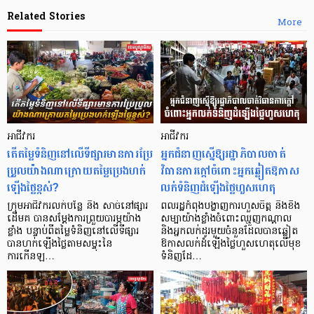
Related Stories
More
អាជីវករ
អាជីវករ
តើតម្លៃទំនិញនៅលើទីផ្សារមានការប្រែ
អ្នកជំនាញស្នើឱ្យរដ្ឋាភិបាលចាត់
ប្រួលយ៉ាងណាក្រោយតម្លៃប្រេងហក់
វិធានការក្ដៅចំពោះអ្នកឆ្លៀតឱកាស
ឡើងថ្លៃខ្ពស់?
លក់ទំនិញដំឡើងថ្លៃហួសហេតុ
ក្រុមអាជីវករលក់បន្លែ និង សាច់នៅផ្សារ
ពលរដ្ឋកំពុងបង្ហាញការហួសចិត្ត និងខឹង
ដើមគ បានសម្តែងការព្រួយបារម្ភយ៉ាង
សម្បាយ៉ាងខ្លាំងចំពោះឈ្មួញកណ្ដាល
ខ្លាំង បន្ទាប់ពីតម្លៃទំនិញនៅលើទីផ្សារ
និងអ្នកលក់ដូរមួយចំនួនដែលបានឆ្លៀត
បានហក់ឡើងថ្លៃតាមសម្ទុះនៃ
ឱកាសលក់ដំឡើងថ្លៃហួសហេតុលើមុខ
ការកើនឡ…
ទំនិញដែ…