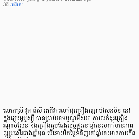
អំពី
អាជីវករ
លោកស្រី វុធ ពិសី អាជីវករលក់ដូរគ្រឿងរណ្ដាប់សែនចិន នៅ
ក្នុងផ្សារអូឬស្សី បានប្រាប់ខេមបូណូមីស​ថា ការលក់ដូរគ្រឿង
រណ្តាប់សែន និងគ្រឿងតុបតែងលម្អផ្ទះនៅឆ្នាំនេះហាក់មានភាព
ល្អប្រសើរជាងឆ្នាំមុន បើទោះបីតម្លៃទំនិញនៅឆ្នាំនេះមានការកើន