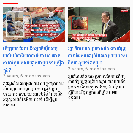
តើក្រុមអាជីវករ និងអ្នកចិញ្ចឹមសត្វ
រដ្ឋាភិបាលថៃ ប្រកាសផែនការជំរុញ
យល់ឃើញបែបណាចំពោះការផ្អាក
ពាណិជ្ជកម្មឆ្លងព្រំដែនជាមួយប្រទេស
ការនាំចូលសាច់បង្កកជាប្រភេទគ្រឿង
ជិតខាងរួមទាំងកម្ពុជា
ក្នុង?
2 years, 6 months ago
2 years, 6 months ago
រដ្ឋាភិបាលថៃ បានប្រកាសផែនការជំរុញ
ពាណិជ្ជកម្មឆ្លងព្រំដែនភ្លាមៗជាមួយនឹង
រាជរដ្ឋាភិបាលកម្ពុជា បានសម្រេកផ្អាកការ
ប្រទេសជិតខាងរួមទាំងកម្ពុជា ក្រោយ
នាំចេញសាច់បង្កកប្រភេទគ្រឿងក្នុង
ស្ថិតិពាណិជ្ជកម្មកាលពីឆ្នាំ២០២៣
បណ្តោះអាសន្នរយៈពេល៦ខែ ដែលនឹង
ទទួលប…
អនុវត្តចាប់ពីខែមីនា តទៅ ដើម្បីជួយ
កាត់បន្…