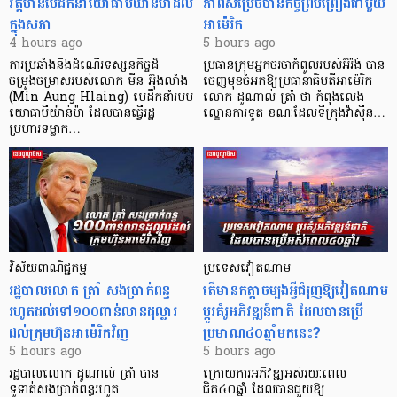
វត្តមានមេដឹកនាំយោធាមីយ៉ាន់ម៉ាដល់
ភាពសម្រេចបានកិច្ចព្រមព្រៀងជាមួយ
ក្នុងសភា
អាម៉េរិក
4 hours ago
5 hours ago
ការប្រឆាំងនឹងដំណើរទស្សនកិច្ចដ៏
ប្រធានក្រុមអ្នកចរចាកំពូលរបស់អ៊ីរ៉ង់ បាន
ចម្រូងចម្រាសរបស់លោក មីន អ៊ុងលាំង
ចេញមុខចំអកឱ្យប្រធានាធិបតីអាម៉េរិក
(Min Aung Hlaing) មេដឹកនាំរបប
លោក ដូណាល់ ត្រាំ ថា កំពុងលេង
យោធាមីយ៉ាន់ម៉ា ដែលបានធ្វើរដ្ឋ
ល្ខោនការទូត ខណៈដែលទីក្រុងវ៉ាស៊ីន…
ប្រហារទម្លាក…
វិស័យ​ពាណិជ្ជកម្ម
ប្រទេសវៀតណាម
រដ្ឋបាលលោក ត្រាំ សងប្រាក់ពន្ធ
តើមានកត្តាចម្បងអ្វីជំរុញឱ្យវៀតណាម
រហូតដល់ទៅ១០០ពាន់លានដុល្លារ
ប្តូរគំរូអភិវឌ្ឍន៍ជាតិ ដែលបានប្រើ
ដល់ក្រុមហ៊ុនអាម៉េរិកវិញ
ប្រមាណ៤០ឆ្នាំមកនេះ?
5 hours ago
5 hours ago
រដ្ឋបាលលោក ដូណាល់ ត្រាំ បាន​
ក្រោយការអភិវឌ្ឍអស់រយៈពេល
ទូទាត់សងប្រាក់ពន្ធរហូត
ជិត៤០ឆ្នាំ ដែលបានជួយឱ្យ​