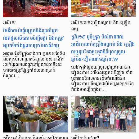
អាជីវករ
អាជីវករលក់គ្រឿងរណ្ដាប់ និង គ្រឿង
ថៃនឹងចាប់ផ្ដើមត្រួតពិនិត្យលើអ្នក
លម្អ
កូវីដ១៩ អូមីក្រុង មិនរំខានដល់
លក់ដូរចល័តតាមចិញ្ចឹមផ្លូវ និងតម្រូវ
អាជីវករលក់គ្រឿងរណ្ដាប់ និង គ្រឿង
ឲ្យរកទីតាំងជួលសម្រាប់អាជីវកម្ម
លម្អតុបតែងផ្ទះក្នុងពិធីបុណ្យចូល
អាជ្ញាធរនៃទីក្រុងបាងកក ប្រទេសថៃនឹង
ឆ្នាំចិន-វៀតណាមឆ្នាំនេះទេ
ពិនិត្យមើលពីប្រាក់ចំណូលរបស់អាជីវក
រលក់ដូរតាមដងផ្លូវនៅក្នុងរាជធានីនេះ
នៅអំឡុងថ្ងៃបុណ្យចូលឆ្នាំប្រពៃណីចិន-
ដោយតម្រូវឱ្យអ្នកដែលមានប្រាក់
វៀតណាម យើងសង្កេតឃើញថា ទាំង
ចំណូល…
ប្រជាជនដែលមានដើមកំណើតចិន
វៀតណាម និងអ្នកជាប់សែស្រឡាយចិន
កំពុងមមាញឹកក្នុងក…
កូវីដ១៩-វិធានការបិទខ្ទប់-ស្បៀងអាហារ
អាជីវករ​អំពាវនាវ!