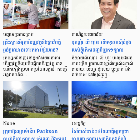
បញ្ហា​អត្រា​ការប្រាក់
ពាណិជ្ជករជោគជ័យ
គ្រឹះស្ថាន​មីក្រូ​ហិរញ្ញវត្ថុ​នឹង​ជួប​វិបត្តិ​
ឧកញ៉ា លី ហួរ៖ ដើមទុនរកស៊ីដំបូង
ធ្ងន់ធ្ងរ​ឈាន​ទៅ​រក​ការ​ក្ស័យធន?
របស់ខ្ញុំកើតចេញពីជ្រូក១ក្បាល
ក្រុម​អ្នក​ជំនាញ​នៅ​ក្នុង​វិស័យ​ធនាគារ
និយាយ​ពី​ឈ្មោះ លី ហួរ មាន​ប្រជាជន​
ហិរញ្ញវត្ថុ​និង​ប្រតិបត្តិករ​ហិរញ្ញ​វត្ថុ បាន​​
ភាគ​ច្រើន ប្រាកដ​ជា​ស្គាល់​ច្បាស់​ណាស់
លើក​ឡើង​ប្រហាក់​ប្រហែល​គ្នា​ថា ការ​ធ្វើ​
តាមរយៈ លីហួរ ដូរ​លុយ ប្តូរ​បា្រក់ និង​
អន្តរាគមន៍​ព…
លក់​មាស នៅ​ផ្សារ​អូរ​ឫ…
None
សេដ្ឋកិច្ច​
ក្រុមហ៊ុនផ្សារទំនើប Parkson
វិស័យ​សំខាន់ៗ​៤​ដែល​ធ្វើ​ឲ្យ​កម្ពុជា​
ចាញ់ក្ដីនៅតុលាការភ្នំពេញ និងតម្រូវ
ក្លាយ​ជា​កូន​ខ្លា​សេដ្ឋកិច្ច​ក្នុង​តំបន់