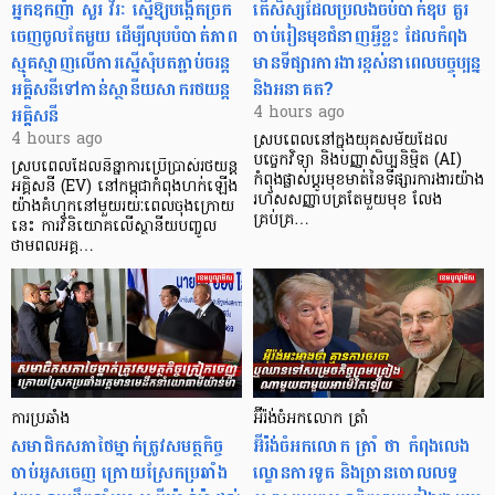
អ្នកឧកញ៉ា សួរ វីរៈ ស្នើឱ្យបង្កើតច្រក
តើសិស្សដែលប្រលងចប់បាក់ឌុប គួរ
ចេញចូលតែមួយ ដើម្បីលុបបំបាត់ភាព
ចាប់រៀនមុខជំនាញអ្វីខ្លះ ដែលកំពុង
ស្មុគស្មាញលើការស្នើសុំបតភ្ជាប់ចរន្ត
មានទីផ្សារការងារខ្ពស់នាពេលបច្ចុប្បន្ន
អគ្គិសនីទៅកាន់ស្ថានីយសាករថយន្ត
និងអនាគត?
អគ្គិសនី
4 hours ago
4 hours ago
ស្របពេលនៅក្នុងយុគសម័យដែល
បច្ចេកវិទ្យា និងបញ្ញាសិប្បនិម្មិត (AI)
ស្របពេលដែលនិន្នាការប្រើប្រាស់រថយន្ត
កំពុងផ្លាស់ប្តូរមុខមាត់នៃទីផ្សារការងារយ៉ាង
អគ្គិសនី (EV) នៅកម្ពុជាកំពុងហក់ឡើង
រហ័សសញ្ញាបត្រតែមួយមុខ លែង
យ៉ាងគំហុកនៅមួយរយៈពេលចុងក្រោយ
គ្រប់គ្រ…
នេះ ការវិនិយោគលើស្ថានីយបញ្ចូល
ថាមពលអគ្គ…
ការប្រឆាំង
អ៊ីរ៉ង់ចំអកលោក ត្រាំ
សមាជិកសភាថៃម្នាក់ត្រូវសមត្ថកិច្ច
អ៊ីរ៉ង់ចំអកលោក ត្រាំ ថា កំពុងលេង
ចាប់អូសចេញ ក្រោយស្រែកប្រឆាំង
ល្ខោនការទូត និងច្រានចោលលទ្ធ