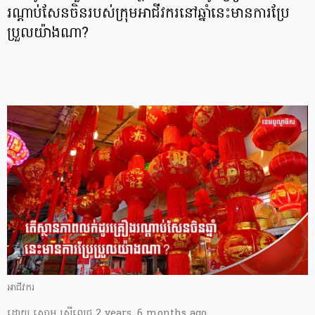
រណ្ដាប់សែនចិនរបស់ក្រុមអាជីវករនៅឆ្នាំនេះមានការប្រែ
ប្រួលយ៉ាងណា?
អាជីវករ
ដោយ
សោម ស្រីពេជ្រ
2 years, 6 months ago