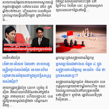
ជំងឺស្ទះសរសៃឈាមបេះដូង នៅ
របាយការណ៍ផ្ដល់ដោយសមាគមស្វាយចន្ទី
ថ្ងៃទី១៤ ខែមីនា នេះ ក្រោយសម្រាក
កម្ពុជាបង្ហាញថា នៅរយៈពេល ៧ខែ ក្នុង
ព្យាបាលបាន១ថ្ងៃនៅមន្ទី…
ឆ្នាំ២០២២នេះ វៀតណាម បាននាំចូល
គ្រាប់ស្វាយចន្ទីឆៅពីកម្ពុជា ក្នុងបរិមាណ
៦…
មេដឹកនាំជប៉ុន
អ្នកឈ្នះ​ក្នុងសង្គ្រាម​ពាណិជ្ជកម្ម
តើជាការពិតទេ ដែលថា នាយករដ្ឋ
អ្នកឈ្នះធំធេងជាងគេ ចំនួន ៤ ក្នុង
មន្ត្រីបន្ទាប់របស់ជប៉ុន អាចមានវ័យ
សង្គ្រាមពាណិជ្ជកម្ម អាមេរិក -ចិន ជា
ក្មេងជាងគេបំផុតនៅក្នុងប្រវត្តិសាស្ត្រ
ប្រទេសណាខ្លះ?
របស់ជប៉ុន?
សង្គ្រាមពាណិជ្ជកម្មចិន និងអាមេរិក បាន
បន្តអូសបន្លាយជាង១ឆ្នាំមកហើយ ខណៈ
នាយករដ្ឋមន្ត្រីជប៉ុន លោក ហ្វូមីអូ គី
ដែលស្ថានការណ៍នៅតែបន្តតានតឹង
ស៊ីដា នឹងលាឈប់ពីតំណែងនៅក្នុងខែ
នៅឡើយ។ តួយ៉ាង រដ្ឋាភិបាលទីក្រុង
កញ្ញា ខាងមុខនេះ ហើយបញ្ហានេះ បាន
វ៉ាស៊ិនតោ…
ធ្វើឱ្យមានចម្ងល់ជាខ្លាំងថា តើអ្នកណា
នឹងត្…