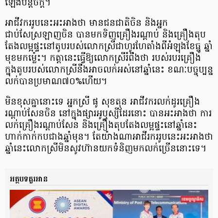
ឡើងបន្តិចក្តី។
អាជីវកររូបនេះអះអាងថា មានជនជាតិចិន និងអ្នក
ជាប់សែស្រឡាញចិន បានមកទិញគ្រឿងរណ្តាប់ និងគ្រឿងតុប
តែងលម្អផ្ទះនៅតូបរបស់លោកស្រីជាហូរហែតាំងពីអំឡុងខែធ្នូ ឆ្នាំ
មុខមកម្ល៉េះ។ កត្តានេះធ្វើឱ្យលោកស្រីរំពឹងថា របស់របរគ្រឿង
ក្នុងតូបរបស់លោកស្រីនឹងអាចលក់អស់នៅឆ្នាំនេះ ខណៈបច្ចុប្បន្ន
លក់បានប្រមាណ៧០%ហើយ។
មិនខុសគ្នានោះទេ អ្នកស្រី ផូ សុខតុន អាជីវករលក់ដូរគ្រឿង
រណ្ដាប់សែនចិន នៅក្នុងផ្សារអូឬស្សីដែរនោះ បានអះអាងថា ការ
លក់គ្រឿងរណ្តាប់សែន និងគ្រឿងតុបតែងលម្អផ្ទះនៅឆ្នាំនេះ
ហាក់កាក់កបជាងឆ្នាំមុន​។ តែយ៉ាងណាអាជីរកររូបនេះអះអាងថា
ឆ្នាំនេះលោកស្រីមិនសូវហ៊ានយកទំនិញមកលក់ច្រើននោះទេ។
អត្ថបទគួរអាន