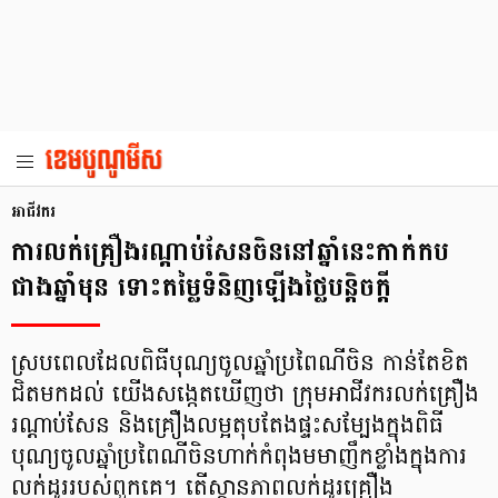
អាជីវករ
ការលក់គ្រឿងរណ្ដាប់សែនចិននៅឆ្នាំនេះកាក់កប
ជាងឆ្នាំមុន ទោះតម្លៃទំនិញឡើងថ្លៃបន្តិចក្តី
ស្របពេលដែលពិធីបុណ្យចូលឆ្នាំប្រពៃណីចិន កាន់តែខិត
ជិតមកដល់ យើងសង្កេតឃើញថា ក្រុមអាជីវករលក់គ្រឿង
រណ្ដាប់សែន និងគ្រឿងលម្អតុបតែងផ្ទះសម្បែងក្នុងពិធី
បុណ្យចូលឆ្នាំប្រពៃណីចិនហាក់កំពុងមមាញឹកខ្លាំងក្នុងការ
លក់ដូររបស់ពួកគេ។ តើស្ថានភាពលក់ដូរគ្រឿង