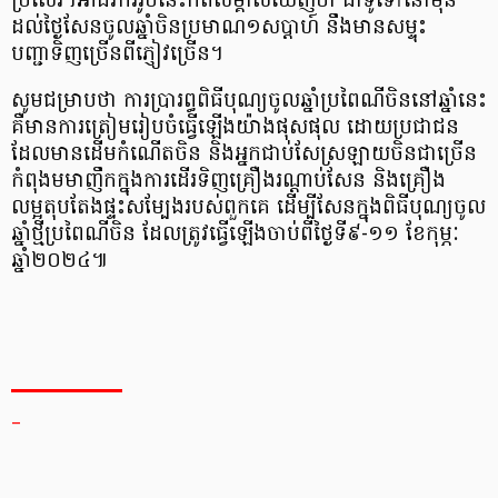
ប្រសើរ។អាជីវកររូបនេះកត់សម្គាល់ឃើញថា ជាទូទៅនៅមុន
ដល់ថ្ងៃសែនចូលឆ្នាំចិនប្រមាណ១សប្តាហ៍ នឹងមានសម្ទុះ
បញ្ជាទិញច្រើនពីភ្ញៀវច្រើន។
​សូមជម្រាបថា ការប្រារព្ធពិធីបុណ្យចូលឆ្នាំប្រពៃណីចិននៅឆ្នាំនេះ
គឺមានការត្រៀមរៀបចំធ្វើឡើងយ៉ាងផុសផុល ដោយប្រជាជន
ដែលមានដើមកំណើតចិន និងអ្នកជាប់សែស្រឡាយចិនជាច្រើន
កំពុងមមាញឹកក្នុងការដើរទិញគ្រឿងរណ្ដាប់សែន និងគ្រឿង
លម្អតុបតែងផ្ទះសម្បែងរបស់ពួកគេ ដើម្បីសែនក្នុងពិធីបុណ្យចូល
ឆ្នាំថ្មីប្រពៃណីចិន ដែលត្រូវធ្វើឡើងចាប់ពីថ្ងៃទី៩-១១ ខែកុម្ភៈ
ឆ្នាំ២០២៤៕
_