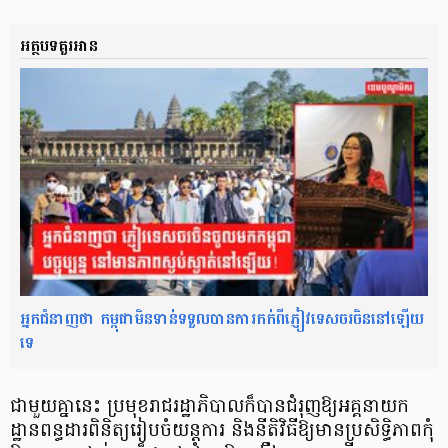
អត្ថបទគួរអាន
អ្នកជំនាញថា កម្ពុជាមិនទាន់ទទួលបានការកក់ពីភ្ញៀវទេសចរចិននៅឡើយ
ទេ
ជាមួយគ្នានេះ ប្រមុខរាជរដ្ឋាភិបាលក៏បានជំរុញឱ្យអគ្គនាយក
ដ្ឋានពន្ធដារពិនិត្យរៀបចំយន្តការ និងនីតិវិធីឱ្យមានប្រសិទ្ធិភាពកុំ