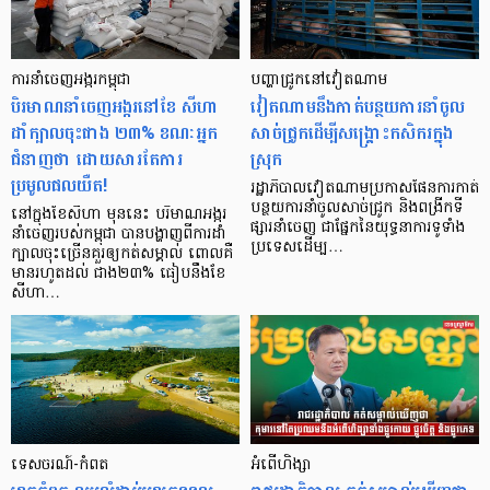
ការនាំចេញអង្ករកម្ពុជា
បញ្ហា​ជ្រូក​នៅ​វៀតណាម
បិរមាណ​នាំចេញអង្ករនៅខែ សីហា
វៀតណាម​នឹង​កាត់​បន្ថយ​ការនាំ​ចូល​
ដាំក្បាលចុះជាង ២៣% ខណៈអ្នក
សាច់​ជ្រូក​​ដើម្បី​សង្គ្រោះកសិករ​ក្នុង​
ជំនាញថា ដោយសារតែការ​
ស្រុក
ប្រមូលផលយឺត!
រដ្ឋាភិបាល​វៀតណាម​ប្រកាស​ផែនការ​កាត់​
បន្ថយ​ការនាំ​ចូល​សាច់ជ្រូក​ និង​ពង្រីក​ទី
នៅក្នុងខែសីហា មុននេះ បរិមាណអង្ករ
ផ្សារ​នាំ​ចេញ ជា​ផ្នែក​នៃ​យុទ្ធនាការ​ទូទាំង​
នាំចេញរបស់កម្ពុជា បានបង្ហាញពីការដាំ
ប្រទេស​ដើម្ប…
ក្បាលចុះច្រើនគួរឲ្យកត់សម្គាល់ ពោលគឺ
មានរហូតដល់ ជាង២៣% ធៀបនឹងខែ
សីហា…
ទេសចរណ៍-កំពត
អំពើហិង្សា