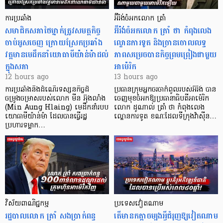
ការប្រឆាំង
អ៊ីរ៉ង់ចំអកលោក ត្រាំ
សមាជិកសភាថៃម្នាក់ត្រូវសមត្ថកិច្ច
អ៊ីរ៉ង់ចំអកលោក ត្រាំ ថា កំពុងលេង
ចាប់អូសចេញ ក្រោយស្រែកប្រឆាំង
ល្ខោនការទូត និងច្រានចោលលទ្ធ
វត្តមានមេដឹកនាំយោធាមីយ៉ាន់ម៉ាដល់
ភាពសម្រេចបានកិច្ចព្រមព្រៀងជាមួយ
ក្នុងសភា
អាម៉េរិក
12 hours ago
13 hours ago
ការប្រឆាំងនឹងដំណើរទស្សនកិច្ចដ៏
ប្រធានក្រុមអ្នកចរចាកំពូលរបស់អ៊ីរ៉ង់ បាន
ចម្រូងចម្រាសរបស់លោក មីន អ៊ុងលាំង
ចេញមុខចំអកឱ្យប្រធានាធិបតីអាម៉េរិក
(Min Aung Hlaing) មេដឹកនាំរបប
លោក ដូណាល់ ត្រាំ ថា កំពុងលេង
យោធាមីយ៉ាន់ម៉ា ដែលបានធ្វើរដ្ឋ
ល្ខោនការទូត ខណៈដែលទីក្រុងវ៉ាស៊ីន…
ប្រហារទម្លាក…
វិស័យ​ពាណិជ្ជកម្ម
ប្រទេសវៀតណាម
រដ្ឋបាលលោក ត្រាំ សងប្រាក់ពន្ធ
តើមានកត្តាចម្បងអ្វីជំរុញឱ្យវៀតណាម