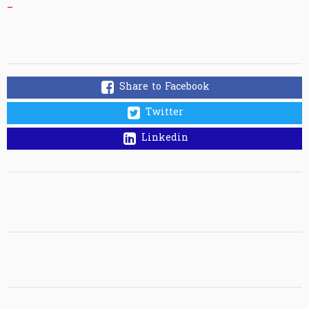
_
Share to Facebook
Twitter
Linkedin