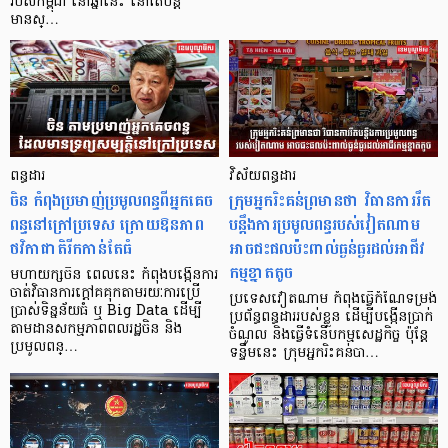
របស់កម្ពុជា នៅឆ្នាំនេះ នៅតែបន្ត
មានស្…
ពន្ធដារ
វិស័យពន្ធដារ
ចិន កំពុងប្រមាញ់ប្រមូលពន្ធពីអ្នកគេច
ក្រុមអ្នករិះគន់ព្រមានថា វិធានការរឹត
ពន្ធនៅក្រៅប្រទេស ក្រោយឱនភាព
បន្តឹងការប្រមូលពន្ធរបស់វៀតណាម
ថវិកាជាតិរីកកាន់តែធំ
អាចជះផលប៉ះពាល់ធ្ងន់ធ្ងរដល់អាជីវ
កម្មខ្នាតតូច
មហាយក្សចិន ពេលនេះ កំពុងបង្កើនការ
ចាត់វិធានការក្ដៅគគុកតាមរយៈការប្រើ
ប្រទេសវៀតណាម កំពុងធ្វើកំណែទម្រង់
ប្រាស់ទិន្នន័យធំ ឬ Big Data ដើម្បី
ប្រព័ន្ធពន្ធដាររបស់ខ្លួន ដើម្បីបង្កើនប្រាក់
តាមដានសកម្មភាពពលរដ្ឋចិន និង
ចំណូល និងធ្វើទំនើបកម្មសេដ្ឋកិច្ច ប៉ុន្តែ
ប្រមូលពន្…
ទន្ទឹមនេះ ក្រុមអ្នករិះគន់បា…