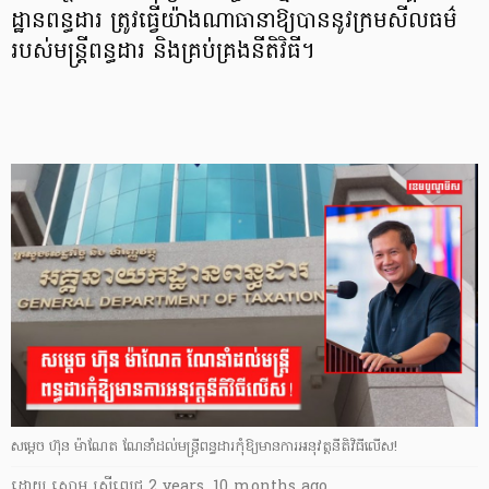
ដ្ឋានពន្ធដារ ត្រូវធ្វើយ៉ាងណាធានាឱ្យបាននូវក្រមសីលធម៌
របស់មន្ត្រីពន្ធដារ និងគ្រប់គ្រងនីតិវិធី។
សម្តេច ហ៊ុន ម៉ាណែត ណែនាំដល់មន្ត្រីពន្ធដារកុំឱ្យមានការអនុវត្តនីតិវិធីលើស!
ដោយ
សោម ស្រីពេជ្រ
2 years, 10 months ago