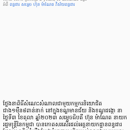
អំពី
ពន្ធដារ
សម្តេច ហ៊ុន ម៉ាណែត
វិស័យពន្ធដារ
ថ្លែងនាពិធីសំណេះសំណាលជាមួយកម្មករនិយោជិត
ជាង១ម៉ឺន៨ពាន់នាក់ នៅក្នុងខណ្ឌមានជ័យ និងខណ្ឌដង្កោ នា
ថ្ងៃទី៣ ខែតុលា ឆ្នាំ២០២៣ សម្តេចធិបតី ហ៊ុន ម៉ាណែត នាយក
រដ្ឋមន្ត្រីនៃកម្ពុជា បានកោតសរសើរដល់អគ្គនាយកដ្ឋានពន្ធដារ