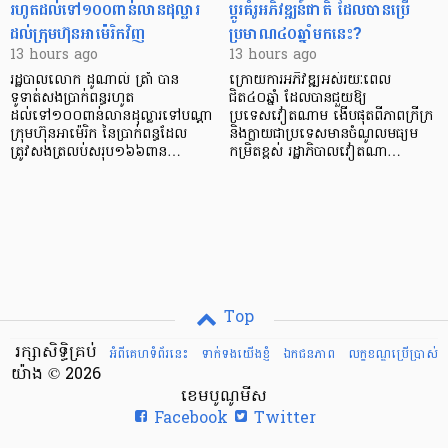
រហូតដល់ទៅ១០០ពាន់លានដុល្លារ
ប្តូរគំរូអភិវឌ្ឍន៍ជាតិ ដែលបានប្រើ
ដល់ក្រុមហ៊ុនអាម៉េរិកវិញ
ប្រមាណ៤០ឆ្នាំមកនេះ?
13 hours ago
13 hours ago
រដ្ឋបាលលោក ដូណាល់ ត្រាំ បាន​
ក្រោយការអភិវឌ្ឍអស់រយៈពេល
ទូទាត់សងប្រាក់ពន្ធរហូត
ជិត៤០ឆ្នាំ ដែលបានជួយឱ្យ​
ដល់ទៅ១០០ពាន់លានដុល្លារទៅបណ្ដា
ប្រទេសវៀតណាម ងើប​ផុតពីភាពក្រីក្រ
ក្រុមហ៊ុនអាម៉េរិក នៃប្រាក់ពន្ធដែល
និងក្លាយជាប្រទេសមានចំណូលមធ្យម
ត្រូវសងត្រលប់សរុប១៦៦ពាន…
កម្រិតខ្ពស់ រដ្ឋាភិបាលវៀតណា…
Top
រក្សាសិទ្ធិគ្រប់
អំពីគេហទំព័រនេះ
ទាក់ទងយើងខ្ញំ
ឯកជនភាព
លក្ខខណ្ឌ​ប្រើ​ប្រាស់
យ៉ាង © 2026
ខេមបូណូមីស
Facebook
Twitter