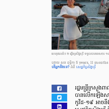
ហេតុផលធំៗ ២ ធ្វើឲ្យសិង្ហបុរី ទទួលបានទេសចរ
ដោយ
សន ពុទ្ធិកា
5 years, 11 months
តើ​អ្នក​ដឹងទេ?
អំពី
សេដ្ឋកិច្ចសិង្ហបុរី
រដ្ឋមន្រ្តី​ក្រសួង​
បានលើកឡើង​សារជា
កូវីដ-១៩ អាចនឹង​