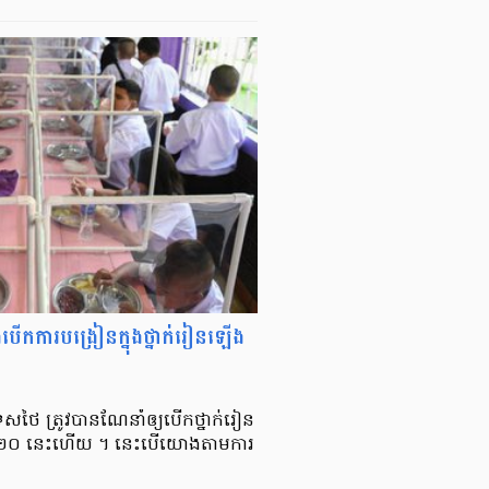
ើកការបង្រៀន​ក្នុងថ្នាក់រៀន​ឡើង
 ត្រូវបាន​ណែនាំ​ឲ្យ​បើក​​ថ្នាក់រៀន​
២០ នេះហើយ ។ នេះ​បើ​យោងតាម​ការ​