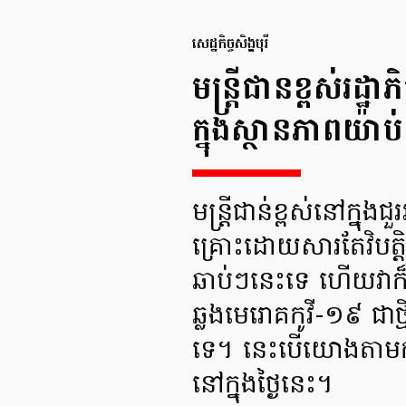
សេដ្ឋកិច្ចសិង្ហបុរី
មន្ត្រីជានខ្ពស់រដ្
ក្នុងស្ថានភាពយ៉ាប់
មន្រ្តីជាន់ខ្ពស់នៅក្នុង
គ្រោះដោយសារតែវិបត្
ឆាប់ៗនេះទេ ហើយវាក
ឆ្លងមេរោគកូវី-១៩ ជា
ទេ។ នេះបើយោងតាមកា
នៅក្នុងថ្ងៃនេះ។