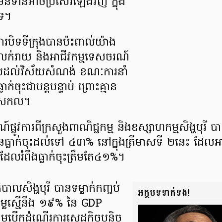
រី មិនទាន់​អាច​ប្រសើរ​ឡើងវិញ ក្នុង
ទេ។
ារ​បិទទីក្រុង​បានប៉ះពាល់​យ៉ាង
ស័យ​លក់រាយ និងអាជីវកម្ម​ទេសចរណ៍
ល​ដល់​វិស័យ​សំណង់ ខណៈការ​នាំ
ចុះ​ជាបន្តបន្ទាប់ ព្រោះគ្មាន​
សារ​សកល។
​ផ្លូវការ​ពីក្រសួង​ពាណិជ្ជកម្ម និងឧស្សាហកម្ម​សិង្ហបុរី 
ានធ្លាក់ចុះ​ដល់ទៅ ៤៣% នៅក្នុង​ត្រីមាស​ទី ២នេះ ដែលអាក
ដែល​រំពឹងធ្លាក់​ចុះ​ត្រឹមតែ​ ៤១%។
ាល​សិង្ហបុរី បាន​ទម្លាក់​កញ្ចប់​
អត្ថបទទាក់ទង!
្លៃ​ស្មើនឹង ១៩% នៃ ​GDP​
​បើក​ដំណើរការ​សេដ្ឋកិច្ច​បន្តិច​