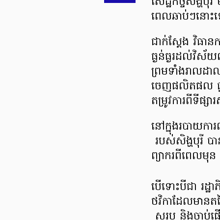
សេដ្ឋកិច្ច​សិង្ហបុ
ពេល​ឆាប់ៗនោះ
ជាក់ស្តែង វិធានក
ធ្ងន់ធ្ងរ​ដល់​វិ
ព្រមទាំង​រាលដា
ចេញ​ផលិតផល ធ្លាក់
តម្រូវការ​ពី​ទីផ្
នៅក្នុង​របាយការណ៍
របស់​សិង្ហបុរី ប
ព្យាករ​ពីពេល​មុន 
បើទោះបីជា រដ្ឋាភិប
ថវិកា​ដែលមាន​តម
សរុប និងចាប់ផ្តើម