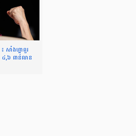
៖ សាំងហ្គាពួរ
ស ៤,៦ ពាន់លាន