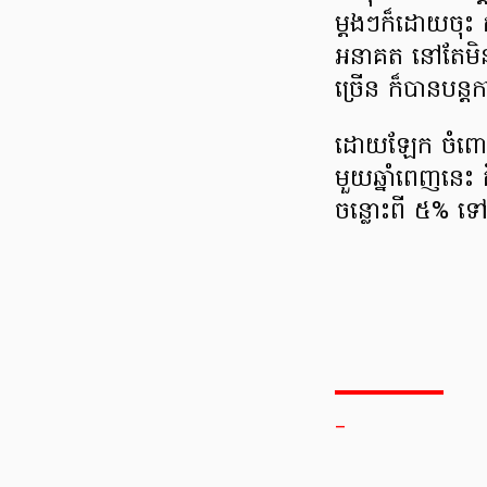
ម្តងៗ​ក៏ដោយចុះ ក
អនាគត នៅតែ​មិនច
ច្រើន ក៏បាន​បន្តក
ដោយឡែក ចំពោះ​ព្
មួយ​ឆ្នាំពេញ​នេះ គ
ចន្លោះ​ពី ៥% ទៅ
_