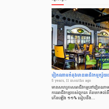
វៀតណាមកំពុងមានអាជីវកម្មក្ស័យធ
5 years, 11 months ago
មានសហគ្រាសអាជីវកម្មនៅវៀតណាម​ជា
ការអាជីវកម្មរបស់ពួកគេ គិតមកទល
កើនឡើង ១១% ធៀបនឹង…