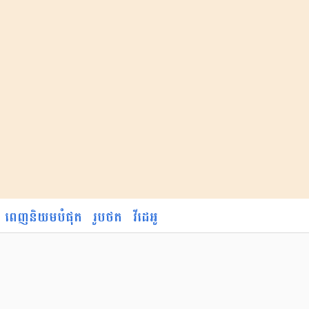
ពេញនិយមបំផុត
រូបថត
វីដេអូ