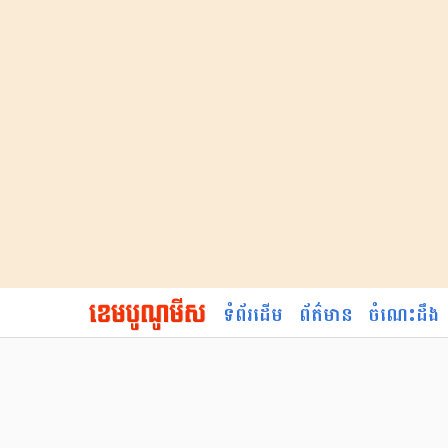
ទំព័រដើម
ព័ត៌មាន
ចំណេះដឹង