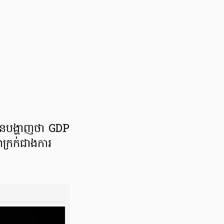
បាន​បង្ហាញថា ​GDP​
្រក់​ជាង​ការ