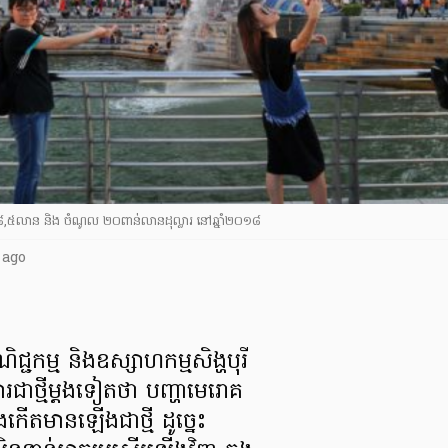
 ១៨,៥លាន និង ចំណូល ២០ពាន់លានដុល្លារ នៅឆ្នាំ២០១៨
 ago
ពាណិជ្ជកម្ម និងឧស្សាហកម្ម​សិង្ហបុរី
ថ្មី​ម្តង​ទៀតថា បញ្ហា​មេរោគ​
កើតមាន​ឡើង​ជាថ្មី ដូច្នេះ