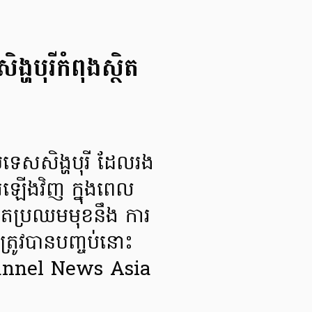
្ហបុរីកំពុងស្ថិត
ចប្រទេសសិង្ហបុរី ដែលរង
រឡើងវិញ ក្នុងពេល
តែប្រឈមមុខនឹង ការ
្រូវបានបញ្ចប់នោះ
Channel News Asia