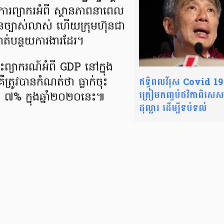
ារព្យាករ​អំពី ស្ថានភាព​នាពេល​
្បាស់​លាស់ ហើយ​ក្រុមហ៊ុន​ជា
ាត់​បន្ថយ​ការងារ​ដែរ។
យាករណ៍​អំពី ​GDP នៅក្នុង​
ឥទ្ធិពលវីរុស Covid 19 
ឺត្រូវបាន​កំណត់​ថា ធ្លាក់ចុះ​
ត្រៀមកញ្ចប់ថវិកាពិសេ
 ៧% ក្នុងឆ្នាំ​២០២០នេះ៕
ដុល្លារ ដើម្បីទប់ទល់