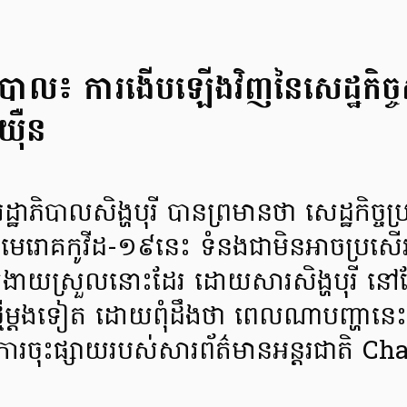
ឋាភិបាល៖ ការងើបឡើងវិញនៃសេដ្ឋកិច្ចសិង
យ៉ឺន
ជួររដ្ឋាភិបាលសិង្ហបុរី បានព្រមានថា សេដ្ឋកិច្
តិមេរោគកូវីដ-១៩នេះ ទំនងជាមិនអាចប្រសើ
៏ងាយស្រួលនោះដែរ ដោយសារសិង្ហបុរី នៅ
ថ្មីម្តងទៀត ដោយពុំដឹងថា ពេលណាបញ្ហានេះត
រចុះផ្សាយរបស់សារព័ត៌មានអន្តរជាតិ 