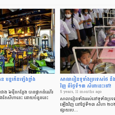
ន បន្តកើនឡើងខ្លាំង
សាលារៀនទូទាំងប្រទេសថៃ នឹង​ប
វិញ ពីថ្ងៃទី១៣ សីហានេះទៅ!
ង ៦ម៉ឺនកន្លែង បានផ្អាកដំណើរ
5 years, 11 months ago
់នឹងខែសីហានេះ ដោយចំនួននេះ
សាលារៀនទាំងអស់​នៅទូទាំងប្រទេសថៃ
ឡើងវិញ នៅថ្ងៃ​ទី១៣ សីហា ២០
ផ្សាយ​រប…