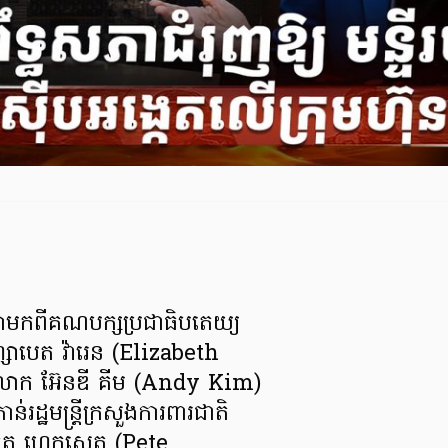
សភាមកពីគណបក្សប្រជាធិបតេយ្យ
សាបេត វ៉ារេន (Elizabeth
ោក អ៊ែនឌី គីម (Andy Kim)
់រដ្ឋមន្ត្រីក្រសួងការពារជាតិ
ភីត ហេកសេត (Pete