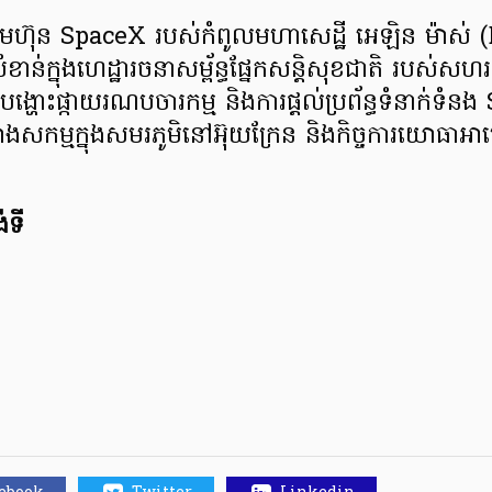
្រុមហ៊ុន SpaceX របស់កំពូលមហាសេដ្ឋី អេឡិន ម៉ាស
ាន់ក្នុងហេដ្ឋារចនាសម្ព័ន្ធផ្នែកសន្តិសុខជាតិ របស់សហរដ្
ង្ហោះផ្កាយរណបចារកម្ម និងការផ្តល់ប្រព័ន្ធទំនាក់ទំ
៉ាងសកម្មក្នុងសមរភូមិនៅអ៊ុយក្រែន និងកិច្ចការយោធាអាម៉េ
ទី​