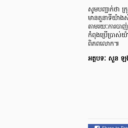
សូមបញ្ជាក់ថា ក
មានតួនាទីយ៉ាងសំខ
តាមរយៈការបាញ់ប
កំពុងប្រើប្រាស់យ
ពិភពលោក៕
អត្ថបទៈ សួន ឡង់