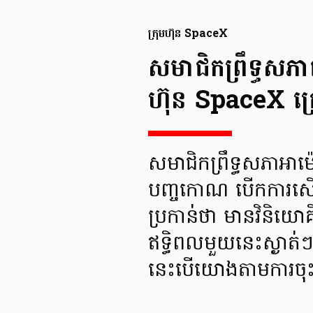
ក្រុមហ៊ុន SpaceX
សមាជិកព្រឹទ្ធសភា
ហ៊ុន SpaceX ក្
សមាជិកព្រឹទ្ធសភាអាម៉
បញ្ចកោណ បើកការស៊ើប
ប្រកាន់ថា មានវិនិយោគ
ឥទ្ធិពលមួយនេះស្ងាត់
នេះបើយោងតាមការចុះផ