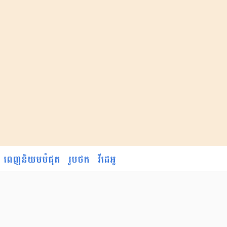
ពេញនិយមបំផុត
រូបថត
វីដេអូ