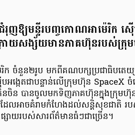
ជំរុញឱ្យមន្ទីរបញ្ចកោណអាម៉េរិក ស៊ើ
រោយសង្ស័យមានភាគហ៊ុនរបស់ក្រុមហ
េរិក ចំនួន២រូប មកពីគណបក្សប្រជាធិបតេយ្យ ជ
អង្កេតជាបន្ទាន់លើក្រុមហ៊ុន SpaceX 
ិនចិន បានចូលមកទិញភាគហ៊ុនក្នុងក្រុមហ៊ុនផ
ៗដែលអាចគំរាមកំហែងដល់សន្តិសុខជាតិ របស
្សាយរបស់សារព័ត៌មានធំៗជាច្រើន។