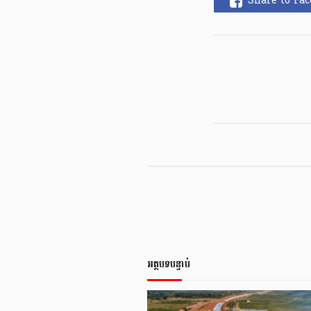
Share to Fa
អត្ថបទបន្ទាប់