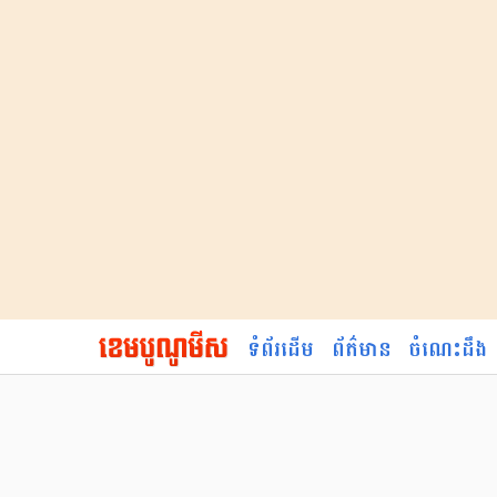
ទំព័រដើម
ព័ត៌មាន
ចំណេះដឹង