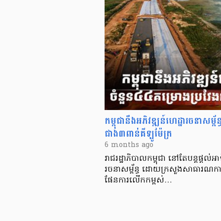
កម្ពុជានឹងអភិវឌ្ឍន៍ហេដ្ឋារចនាសម្ព
ជាង៣ពាន់គីឡូម៉ែត្រ
6 months ago
រាជរដ្ឋាភិបាលកម្ពុជា នៅតែបន្តផ្តល់អា
រចនាសម្ព័ន្ធ ដោយក្រសួងសាធារណការ
ផែនការលើកកម្ពស់…