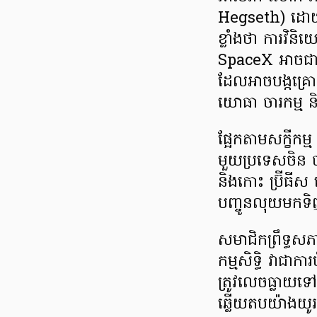
Hegseth) ដោយស
ខ្លាំងថា ការវិនិ
SpaceX អាចជាក
ដែលអាចបង្កគ្រោះថ
យោធា ចារកម្ម ន
ផ្អែកតាមសក្ខីក
មួយប្រទេសចិន 
និងកោះ ប្រ៊ីធីស
បញ្ចូនលុយមកទិ
សមាជិកព្រឹទ្ធស
កម្មសិទ្ធិ វាជាកា
ត្រូវលេចធ្លាយទ
ឆ្លើយតបយ៉ាងយូរត្