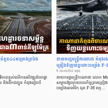
័ន្ធចំនួន៤៤គម្រោងប្រវែង
នាយករដ្ឋមន្ត្រីកាណាដា កំពុងរ
ព្រៀងទិញយន្តហោះចម្បាំង F-35
6 months ago
ទិភាពខ្ពស់លើការអភិវឌ្ឍន៍ហេដ្ឋា
នាយករដ្ឋមន្ត្រីកាណាដា លោក Ma
 និងដឹកជញ្ជូន កំពុងរៀបចំ
សម្ពាធឱ្យលុបចោលកិច្ចព្រមព្រៀ
ចម្បាំងអាម៉េរិក ធុន F-35 រហូ…