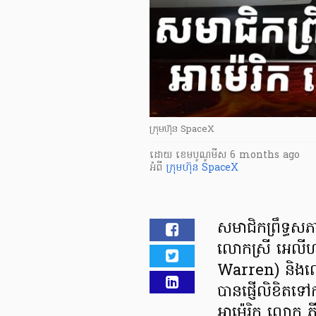
ក្រុមហ៊ុន SpaceX
ដោយ
​ ខេមបូណូមីស
6 months ago
អំពី
ក្រុមហ៊ុន SpaceX
​សមាជិកព្រឹទ្ធ
លោកស្រី អេលីហ្
Warren) និងល
បានផ្ញើលិខិតទៅកាន
អាម៉េរិក លោក 