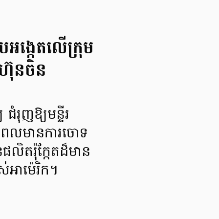
បអង្កេតលើក្រុម
៊ុនចិន
ំរុញឱ្យមន្ទីរ
ចំពេលមានការចោទ
លិតរ៉ុក្កែតដ៏មាន
់អាម៉េរិក។