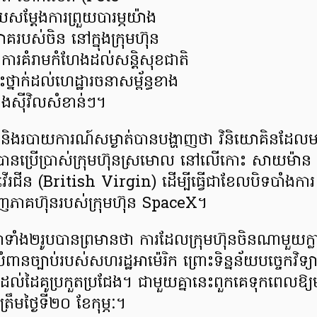
ម្តែងការព្រួយបារម្ភយ៉ាង
យោគរបស់ចិន នៅក្នុងក្រុមហ៊ុន
ារគំរាមកំហែងដល់សន្តិសុខជាតិ
្នាក់ដល់ហេដ្ឋារចនាសម្ព័ន្ធខាង
ិងស៊ីវិលសំខាន់ៗ។
ម្ម និងរបាយការណ៍សម្ងាត់បានបង្ហាញថា វិនិយោគិនដែល
បានប្រើប្រាស់ក្រុមហ៊ុនស្រមោល នៅលើកោះ សាយម៉ា
 វើរជីន (British Virgin) ដើម្បីធ្វើជាខែលបិទបាំងការ
ញភាគហ៊ុនរបស់ក្រុមហ៊ុន SpaceX។
ភាទាំង២រូបបានព្រមានថា ការដែលក្រុមហ៊ុនចិនណាមួយក្ល
របំពានច្បាប់របស់សហរដ្ឋអាម៉េរិក ព្រោះទិន្នន័យបច្ចេកវិទ្
ៅដល់ដៃគូប្រកួតប្រជែង។ ជាមួយគ្នានេះពួកគេទុកពេលឱ្យ
រឹមថ្ងៃទី២០ ខែកុម្ភៈ។