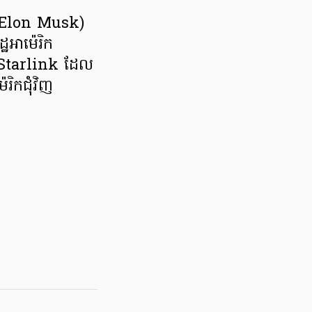
់ (Elon Musk)
ឋអាម៉េរិក
នង Starlink ដែល
រិកជុំវិញ