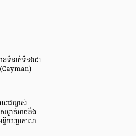
មានទំនាក់ទំនងជា
ន (Cayman)
ាយជាម្ចាស់
យាសម្ងាត់អាចនឹង
មន្ទីរបញ្ចកោណ