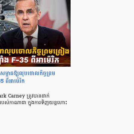
ងសម្ពាធឱ្យលុបចោលកិច្ចព្រម
 ពីអាម៉េរិក
rk Carney ត្រូវបានដាក់
ងរបស់កាណាដា ក្នុងការទិញយន្តហោះ