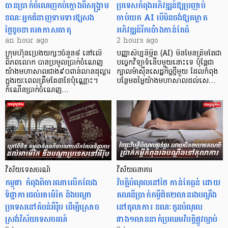
បានប្រាក់ចំណេញកប់ក្តោងពីសង្គ្រាម
ប្រទេសកំពុងអភិវឌ្ឍន៍ឱ្យប្រញាប់
ខណៈអ្នកជំនាញទាមទារឱ្យសង
ចាប់យក AI បើមិនចង់ឱ្យគម្លាត
ថ្លៃខូចខាតអាកាសធាតុ
អភិវឌ្ឍន៍រីកប៉ោងកាន់តែធំ
an hour ago
2 hours ago
ក្រុមហ៊ុនប្រេងយក្សៗចំនួន៨ នៅលើ
បញ្ញាសិប្បនិម្មិត (AI) មិនមែនត្រឹមតែជា
ពិភពលោក បានប្រមូលប្រាក់ចំណេញ
បច្ចេកវិទ្យាទំនើបមួយនោះទេ ប៉ុន្តែជា
យ៉ាងមហាសាលជាង៩០ពាន់លានដុល្លារ
ក្បាលម៉ាស៊ីនសេដ្ឋកិច្ចថ្មីមួយ ដែលកំពុង
ក្នុងរយៈពេលត្រឹមតែ៣ខែប៉ុណ្ណោះ។
បន្ថែមតម្លៃយ៉ាងមហាសាលដល់សេ…
កំណើនប្រាក់ចំណេញ…
វិស័យទេសចរណ៍
វិស័យធនាគារ
កម្ពុជា កំពុងពិចារណាលើកលែង
វិបត្តិបំណុល​នៅថៃ កាន់តែធ្ងន់ ដោយ
ទិដ្ឋាការដល់អាម៉េរិក និងបណ្តា
គណនីប្រាក់កម្ចីជិត២លានរងបណ្តឹង
ប្រទេសនៅតំបន់អឺរ៉ុប ដើម្បីស្រោច
នៅតុលាការ ខណៈកូនបំណុល
ស្រង់វិស័យទេសចរណ៍
ជាង១លាននាក់ប្រឈមវិបត្តិផ្លូវច្បាប់