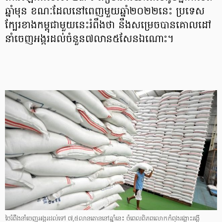
ឆ្នាំមុន ខណៈដែលនៅពេញមួយឆ្នាំ២០២២នេះ ប្រទេស
ក្បែរខាងកម្ពុជាមួយនេះរំពឹងថា នឹងសម្រេចបានគោលដៅ
នាំចេញអង្ករដល់ចំនួន៧លាន៥សែនឯណោះ។
ថៃរំពឹងនាំចេញអង្ករដល់ទៅ ៧,៥លានតោននៅឆ្នាំនេះ ចំពេលពិភពលោកកំពុងរង្គោះរង្គើ