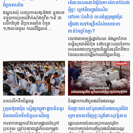
តើមានសេណារីយ៉ូនៃការគំរាមកំហែង
ពីប្រទេសចិន
អ្វីខ្លះ ក្រៅពីបញ្ហាដ៏រសើប
ឥណ្ឌូនេស៊ី បានប្រកាស​ឲ្យ​ដឹងថា ខ្លួន​បាន​
នៅកោះតៃវ៉ាន់ បានជំរុញឲ្យជប៉ុន
ទទួល​ការប្រគល់​វ៉ាក់សាំង​កូវីដ-១៩ ជា​
ផ្តើមងាកទៅពង្រីកវិស័យយោធា
លើក​ដំបូង ពីប្រទេស​ចិន ចំនួន
១,២លាន​ដូស កាលពីថ្ងៃ​អាទ…
កាន់តែខ្លាំងក្លា?
យោងតាមមន្ត្រីរដ្ឋាភិបាល និងអ្នកវិភាគ
សន្តិសុខជាតិជប៉ុន នៅចន្លោះពេលនៃការ
ចាប់សមាជបក្សកុម្មុយនិស្តចិនលើកទី២០
ដែលបានចាប់ផ្តើមកាលពីថ្ងៃអាទិត្យ…
របបលើកទឹកចិត្តពន្ធ
ចិនផ្អាកការនាំចូលផលិតផលស្ករ
ក្រុមហ៊ុនជប៉ុន ស្នើឲ្យកម្ពុជាជួយគិតគូរ
ចិនផ្អាកការនាំចូលផលិតផលស្ករពីថៃ
ពីរបបលើកទឹកចិត្តសារពើពន្ធ
ក្រោយរកឃើញខ្វះស្តង់ដាសុវត្ថិភាព
ការទាក់ទាញការវិនិយោគផ្ទាល់ពីក្រៅ
រដ្ឋបាលគយចិនបានប្រកាសពង្រីក
ប្រទេស ត្រូវបានរាជរដ្ឋាភិបាលកម្ពុជា
ការហាមឃាត់ការនាំចូលផលិតផលស្ករ