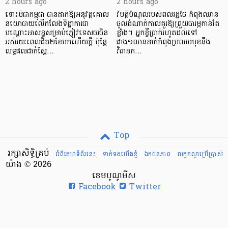
2 hours ago
2 hours ago
ទោះបីជាកម្ពុជា បានដាក់ឱ្យអនុវត្តគោល
វិបត្តិបំណុលរបស់ពលរដ្ឋថៃ កំពុងឈាន
នយោបាយលើកលែងទិដ្ឋាការជា
ចូលដំណាក់កាលគួរឱ្យព្រួយបារម្ភកាន់តែ
បណ្ដោះអាសន្នសម្រាប់ភ្ញៀវទេសចរចិន
ខ្លាំង។ អ្នកខ្ចីប្រាក់​រហូតដល់​ទៅ
អស់រយៈពេលជិត២ខែមកហើយក្ដី ប៉ុន្តែ
ជាង១លាននាក់កំពុងប្រឈមមុខនឹង
លទ្ធផលជាក់ស្ដែ…
វិធានក…
Top
រក្សាសិទ្ធិគ្រប់
អំពីគេហទំព័រនេះ
ទាក់ទងយើងខ្ញំ
ឯកជនភាព
លក្ខខណ្ឌ​ប្រើ​ប្រាស់
យ៉ាង © 2026
ខេមបូណូមីស
Facebook
Twitter