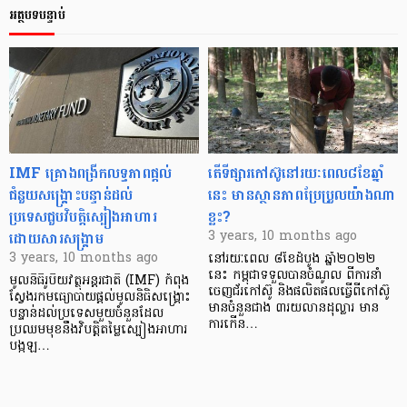
អត្ថបទបន្ទាប់
IMF គ្រោងពង្រីកលទ្ធភាពផ្ដល់
តើទីផ្សារកៅស៊ូនៅរយៈពេល៨ខែឆ្នាំ
ជំនួយសង្គ្រោះបន្ទាន់ដល់
នេះ មានស្ថានភាពប្រែប្រួលយ៉ាងណា
ប្រទេសជួបវិបត្តិស្បៀងអាហារ
ខ្លះ?
ដោយសារសង្គ្រាម
3 years, 10 months ago
3 years, 10 months ago
នៅរយៈពេល ៨ខែដំបូង ឆ្នាំ២០២២
នេះ កម្ពុជាទទួលបានចំណូល ពីការនាំ
មូលនិធិរូបិយវត្ថុអន្តរជាតិ (IMF) កំពុង
ចេញជ័រកៅស៊ូ និងផលិតផលធ្វើពីកៅស៊ូ
ស្វែងរកមធ្យោបាយផ្តល់មូលនិធិសង្គ្រោះ
មានចំនួនជាង ៣រយលានដុល្លារ មាន
បន្ទាន់ដល់ប្រទេសមួយចំនួនដែល
ការកើន…
ប្រឈមមុខនឹងវិបត្តិតម្លៃស្បៀងអាហារ
បង្កឡ…