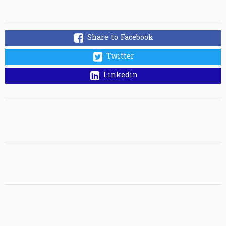
Share to Facebook
Twitter
Linkedin