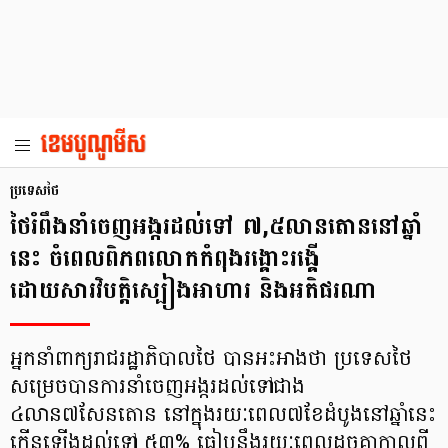
ប្រទេសថៃ
ថៃរំពឹងនាំចេញអង្ករដល់ទៅ ៧,៥លានតោននៅឆ្នាំ
នេះ ចំពេលពិភពលោកកំពុងរង្គោះរង្គើ
ដោយសារវិបត្តិស្បៀងអាហារ និងអតិផរណា
អ្នកនាំពាក្យរាជរដ្ឋាភិបាលថៃ បានអះអាងថា ប្រទេសថៃ
សម្រេចបានការនាំចេញអង្ករដល់ទៅជាង
៤លាន៧សែនតោន នៅក្នុងរយៈពេល៧ខែដំបូងនៅឆ្នាំនេះ
កើនឡើងដល់ទៅ ៥៣% ធៀបនឹងរយៈពេលដូចគ្នាកាលពី