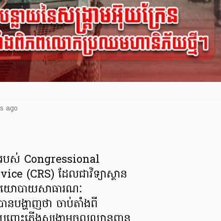
s ago
របស់ Congressional
ice (CRS) ដែលជាវិទ្យាស្ថាន
ោលនយោបាយសាធារណៈ
បានបង្ហាញថា ចាប់តាំងពី
នបញ្ឆេះភ្លើងសង្គ្រាមចូលឈ្លានពាន