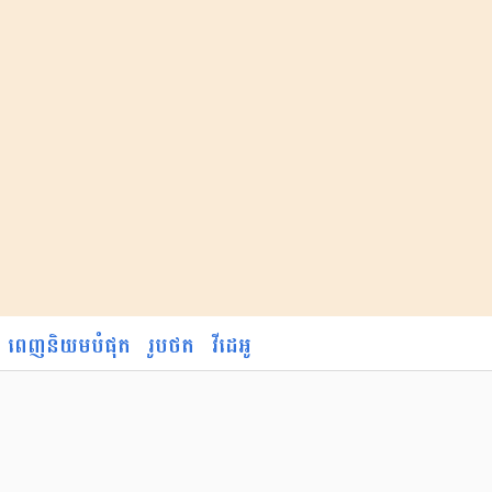
ពេញនិយមបំផុត
រូបថត
វីដេអូ