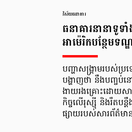
វិស័យធនាគារ
ធនាគារនានាទូទ
អាម៉េរិកបន្ថែមទណ្ឌក
បញ្ហាសង្គ្រាមរបស់ប្រ
បង្ហាញថា នឹងបញ្ចប់
ងាយរងគ្រោះដោយសារហា
កិច្ចលើរុស្ស៊ី និងរឹ
ផ្សាយរបស់សារព័ត៌ម