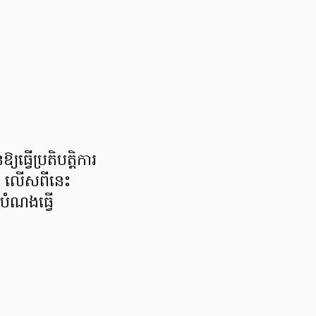
។
ធ្វើប្រតិបត្តិការ
ក។ លើសពីនេះ
លបំណងធ្វើ