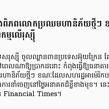
ាំងពិភពលោកប្រឈមហានិភ័យថ្មីៗ
ម្មលើរុស្ស៊ី
ទេសរុស្ស៊ី ចូលឈ្លានពានប្រទេសអ៊ុយក្រែន 
នៅពេលណាឱ្យប្រាកដនោះ កំពុងធ្វើឱ្យធនាគ
និភ័យថ្មីៗ ខណៈដែលសហរដ្ឋអាម៉េរិកបន្ថ
តបន្តឹងការនាំចេញនៅថ្ងៃអនាគតដ៏ខ្លីខាងមុខ។
ាន Financial Times។