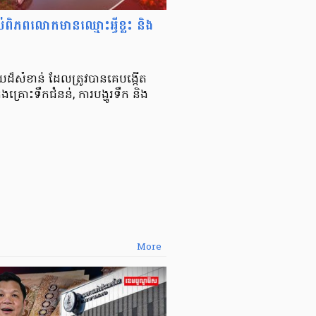
់ពិភពលោកមានឈ្មោះអ្វីខ្លះ និង
ួយដ៏សំខាន់ ដែលត្រូវបានគេបង្កើត
ងគ្រោះទឹកជំនន់, ការបង្ហូរទឹក និង
More