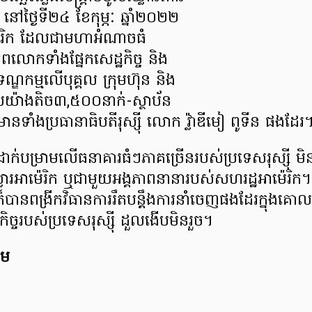
 នៅថ្ងៃទី២៤ ខែកុម្ភៈ ឆ្នាំ២០២២
េរិក ដែលជាមហាអំណាចធំ
ពលោកទាំងផ្នែកសេដ្ឋកិច្ច និង
ឌកម្មលើបុគ្គល ក្រុមហ៊ុន និង
បយ៉ាងតិច៣,៥០០នាក់-ស្ថាប័ន
ានទាំងប្រធានាធិបតីរុស្ស៊ី លោក វ្ល៉ាឌីមៀ ពូទីន ផងដែរ
ាក់បម្រាមលើធនាគារធំៗភាគច្រើនរបស់ប្រទេសរុស្ស៊ី មិនឱ្យ
ុល្លារអាម៉េរិក ឬជាមួយអង្គភាពនានារបស់សហរដ្ឋអាម៉េរិ
ក៏បានពង្រីកវិធានការរឹតបន្តឹងការនាំចេញផងដែរក្នុងគោ
ិច្ចរបស់ប្រទេសរុស្ស៊ី ដួលងើបមិនរួច។
ុម