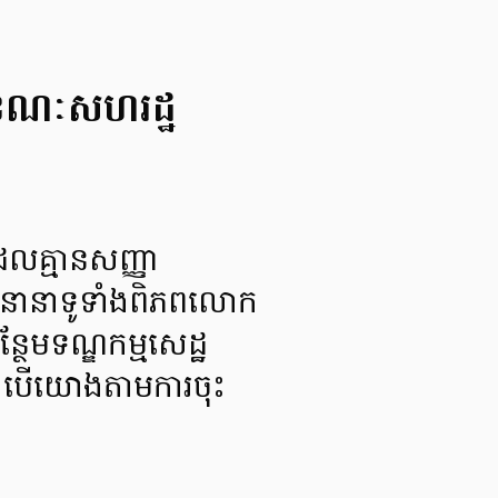
 ខណៈសហរដ្ឋ
ដែលគ្មានសញ្ញា
ារនានាទូទាំងពិភពលោក
ែមទណ្ឌកម្មសេដ្ឋ
 នេះបើយោងតាមការចុះ