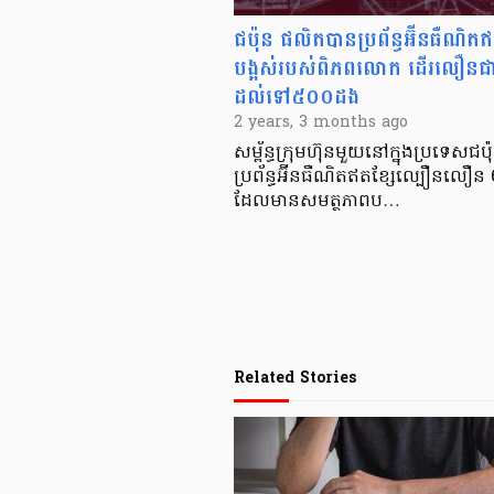
ជប៉ុន ផលិតបានប្រព័ន្ធអ៊ីនធឺណិ
បង្អស់របស់ពិភពលោក ដើរលឿនជា
ដល់ទៅ៥០០ដង
2 years, 3 months ago
សម្ព័ន្ធក្រុមហ៊ុនមួយនៅក្នុងប្រទេសជប
ប្រព័ន្ធអ៊ីនធឺណិតឥតខ្សែល្បឿនលឿន
ដែលមានសមត្ថភាពប…
Related Stories