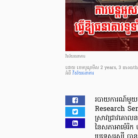
វិស័យធនាគារ
ដោយ
​ ខេមបូណូមីស
2 years, 3 month
អំពី
វិស័យធនាគារ
របាយការណ៍មួយ
Research Serv
ស្រាវជ្រាវគ
នៃសភាអាម៉េរិក 
ប្រទេសរុស្ស៊ី បា