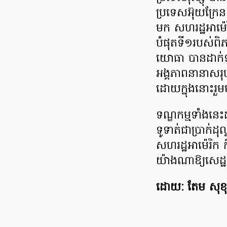
ប្រទេសអ៊ុយក្រែន
មក សហរដ្ឋអាម៉
បំផុតទី១របស់ពិភ
យោធា បានដាក់ទណ្
អង្គភាពនានាសរុ
ដោយក្នុងនោះរួមម
ទណ្ឌកម្មទាំងនេះដ
ទូទាត់ជាប្រាក់ដ
សហរដ្ឋអាម៉េរិក 
យ៉ាងណាឱ្យសេដ្ឋក
ដោយ: តែម សុខ