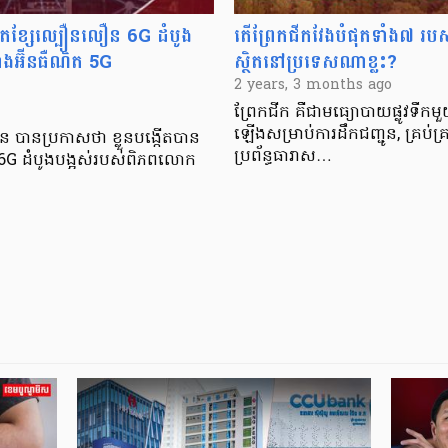
តឥតខ្សែល្បឿនលឿន 6G ដំបូង
តើព្រែកជីកវែងបំផុតទាំង៧ របស
ងអ៊ីនធឺណិត 5G
ស្ថិតនៅប្រទេសណាខ្លះ?
2 years, 3 months ago
ព្រែកជីក គឺជាមធ្យោបាយផ្លូវទឹកម
ឡើងសម្រាប់ការដឹកជញ្ជូន, គ្រប់គ្រ
៉ុន បានប្រកាសថា ខ្លួនបង្កើតបាន
ប្រព័ន្ធធារាស…
 6G ដំបូងបង្អស់របស់ពិភពលោក