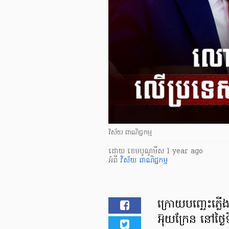
វិស័យ ពាណិជ្ជកម្ម
ដោយ
​ ខេមបូណូមីស
1 year ago
អំពី
វិស័យ ពាណិជ្ជកម្ម
ក្រោយបញ្ឆេះភ្ល
អ៊ុយក្រែន នៅថ្ងៃទ