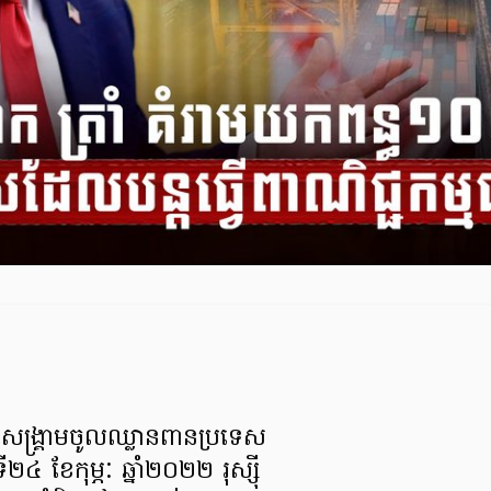
ើងសង្គ្រាមចូលឈ្លានពានប្រទេស
ី២៤ ខែកុម្ភៈ ឆ្នាំ២០២២ រុស្ស៊ី