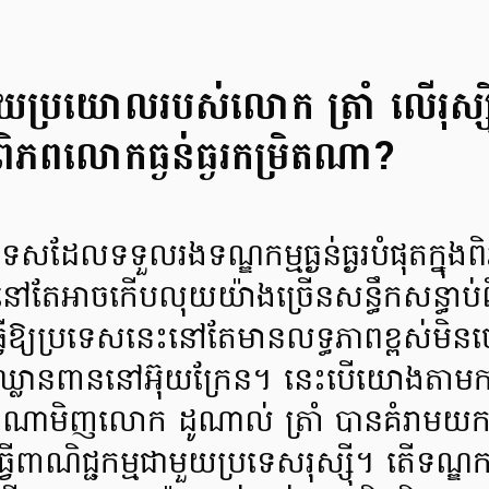
ោយប្រយោលរបស់លោក ត្រាំ លើរុស្ស
ចពិភពលោកធ្ងន់ធ្ងរកម្រិតណា?
ប្រទេសដែលទទួលរងទណ្ឌកម្មធ្ងន់ធ្ងរបំផុតក
ៅតែអាចកើបលុយយ៉ាងច្រើនសន្ធឹកសន្ធាប់ព
្វើឱ្យប្រទេសនេះនៅតែមានលទ្ធភាពខ្ពស់មិនចេះ
ាមឈ្លានពាននៅអ៊ុយក្រែន។ នេះបើយោងតាមក
ាងណាមិញលោក ដូណាល់ ត្រាំ បានគំរាមយ
ើពាណិជ្ជកម្មជាមួយប្រទេសរុស្ស៊ី។ តើទណ្