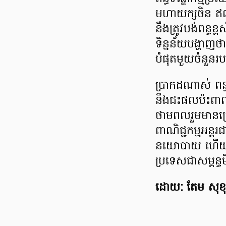
មហាយក្សចិន ឥណ្ឌ
នឹងត្រូវបង់ពន្
ទិន្នន័យបង្ហាញថ
បំផុតមួយចំនួនរប
ប្រាកដណាស់ ពន
នឹងជះផលប៉ះពាល់ខ
ថាមពលរួមមានប្រេ
ពាណិជ្ជកម្មអន្
នយោបាយ ហើយវាក៏
ប្រទេសជាសម្ពន្ធម
ដោយ: តែម សុខ