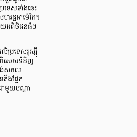
ប្រទេសទាំងនេះ
ហរដ្ឋអាម៉េរិក។
 ហើយអតិថិជនធំៗ
ប្រទេសរុស្ស៊ី
ជាពិសេសទំនិញ
ផ្គង់សកល
នតឹងផ្នែក
 ជាមួយបណ្ដា