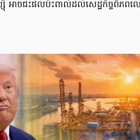
ស៊ី អាចជះផលប៉ះពាល់ដល់សេដ្ឋកិច្ចពិភពលោក