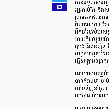
បានទទួលរងទណ្
រដ្ឋអាម៉េរិក និងស
ប្រទេសដែលរងទណ្ឌក
ពិភពលោក។ តែទោះជ
ដឹកនាំរបស់បុរសខ្
អាចកើបលុយយ៉ាងច
ប្រេង និងឧស្ម័
លទ្ធភាពខ្ពស់មិនច
ធ្វើសង្គ្រាមឈ្ល
ដោយចង់បញ្ឈប់មហិ
បានគំរាមថា ចា
លើទំនិញនាំចូលពី
ឈានដល់បទឈប
ពន្ធទណ្ឌកម្មប្