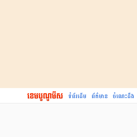
ទំព័រដើម
ព័ត៌មាន
ចំណេះដឹង