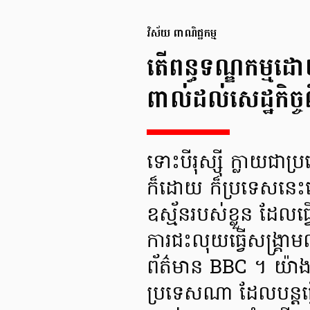
វិស័យ ពាណិជ្ជកម្ម
តើពន្ធទណ្ឌកម្មដ
ពាល់ដល់សេដ្ឋកិច្
ទោះបីរុស្ស៊ី ក្លាយជា
ក៏ដោយ ក៏ប្រទេសនេះន
ឧស្ម័នរបស់ខ្លួន ដែលធ
ការជះលុយធ្វើសង្គ្រ
ព័ត៌មាន BBC ។ យ៉
ប្រទេសណា ដែលបន្តធ្វ