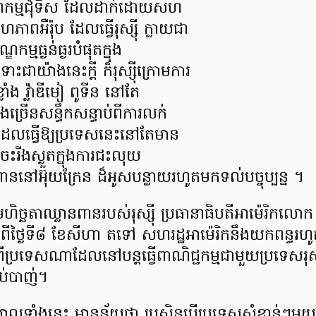
ឌកម្មជុំទិស ដែលដាក់ដោយសហ
ហភាពអឺរ៉ុប ដែលធ្វើរុស្ស៊ី ក្លាយជា
ម្មធ្ងន់ធ្ងរបំផុតក្នុង
ាយ៉ាងនេះក្តី ក៏រុស្ស៊ីក្រោមការ
លាំង វ៉្លាឌីមៀ ពូទីន នៅតែ
្រើនសន្ធឹកសន្ធាប់ពីការលក់
ន ដែលធ្វើឱ្យប្រទេសនេះនៅតែមាន
េះរីងស្ងួតក្នុងការជះលុយ
ានពាននៅអ៊ុយក្រែន ដ៏អូសបន្លាយរហូតមកទល់បច្ចុប្បន្ន ។
ច្ឆតាឈ្លានពានរបស់រុស្ស៊ី ប្រធានាធិបតីអាម៉េរិកលោក 
ប់ពីថ្ងៃទី៨ ខែសីហា តទៅ សហរដ្ឋអាម៉េរិកនឹងយកពន្
ប្រទេសណាដែលនៅបន្តធ្វើពាណិជ្ជកម្មជាមួយប្រទេសរុស្ស៊ី 
់បាញ់។
រយោលទាំងនេះ មានន័យថា ប្រសិនបើប្រទេសសំខាន់ៗមួយ