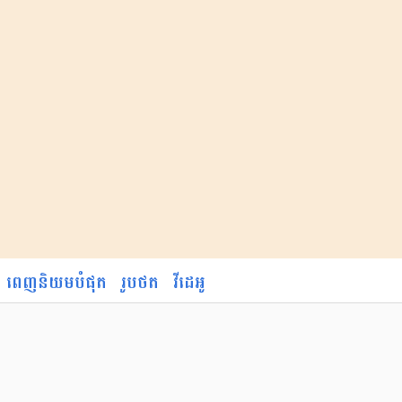
ពេញនិយមបំផុត
រូបថត
វីដេអូ