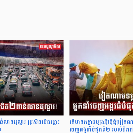
លានដុល្លារ ប្រសិនបើជម្លោះ
តើមានកត្តាចម្បងអ្វីធ្វើឱ្យវៀ
យ
ចេញអង្ករធំបំផុតទី២ របស់ពិ