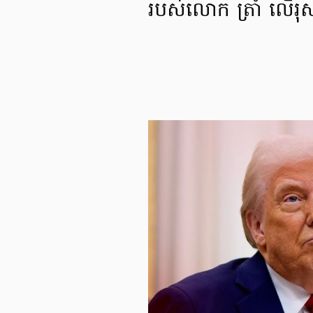
របស់លោក ត្រាំ លើរុស្