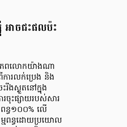
៊ី អាចជះផលប៉ះ
្នុងពិភពលោកយ៉ាងណា
ីការលក់ប្រេង និង
រីងស្ងួតនៅក្នុង
ារចុះផ្សាយរបស់សារ
កពន្ធ១០០% លើ
ឌកម្មពន្ធដោយប្រយោល