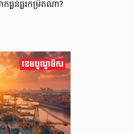
ធ្ងន់ធ្ងរកម្រិតណា?