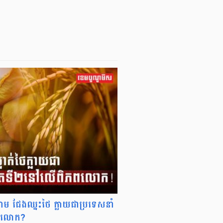
តណាម ជែងឈ្នះថៃ ក្លាយជាប្រទេសនាំ
ភពលោក?