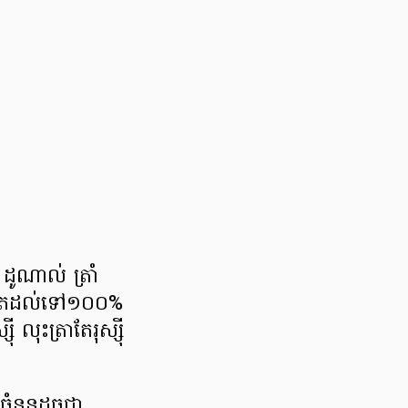
ដូណាល់ ត្រាំ
ធរហូតដល់ទៅ១០០%
លុះត្រាតែរុស្ស៊ី
ចំនួនដូចជា