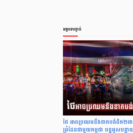
អត្ថបទបន្ទាប់
ថៃ អាចប្រឈមនឹងខាតបង់ជិត២ពាន់
ព្រំដែនជាមួយកម្ពុជា បន្តអូសបន្លា