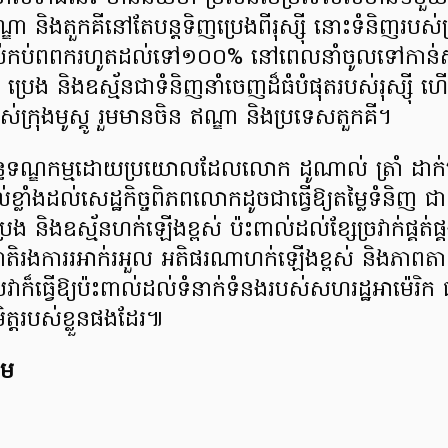
ា និងតួកគីនៅតែបន្តទិញប្រេងពីរុស្ស៊ី នោះទំនិញរបស់
ធខ្ពស់កប់ពពករហូតដល់ទៅ១០០% នៅពេលនាំចូលទៅកាន់ស
ា ប្រេង និងឧស្ម័នជាទំនិញនាំចេញដ៏ធំបំផុតរបស់រុស្ស៊ី
ស់ក្រុងមូស្គូ រួមមានចិន ឥណ្ឌា និងប្រទេសតួកគី។
្ធទណ្ឌកម្មដោយប្រយោលដែលលោក ដូណាល់ ត្រាំ ដាក់លើ
្លាំងដល់សេដ្ឋកិច្ចពិភពលោកដូចជាធ្វើឱ្យតម្លៃទំនិញ 
ង និងឧស្ម័នហក់ឡើងខ្ពស់ ប៉ះពាល់ដល់ខ្សែច្រវាក់ផ្គត់
តរជាតិរងការរអាក់រអួល អតិផរណាហក់ឡើងខ្ពស់ និងភាពតា
ធ្វើឱ្យប៉ះពាល់ដល់ទំនាក់ទំនងរបស់សហរដ្ឋអាម៉េរិក
ិត្តរបស់ខ្លួនផងដែរ៕
ុម