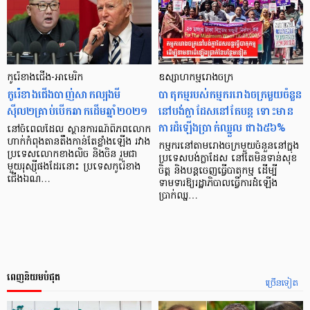
កូរ៉េខាងជើង-អាមេរិក
ឧស្សាហកម្មរោងចក្រ
កូរ៉េខាងជើងបាញ់សាកល្បងមី
បាតុកម្មរបស់កម្មកររោងចក្រមួយចំនួន
ស៊ីល២គ្រាប់បើកឆាកដើមឆ្នាំ២០២១
នៅបង់ក្លាដែសនៅតែបន្ដ ទោះមាន
ការដំឡើងប្រាក់ឈ្នួល ជាង៥៦%
នៅចំពេលដែល ស្ថានការណ៍ពិភពលោក
ហាក់កំពុងតានតឹងកាន់តែខ្លាំងឡើង រវាង
កម្មករនៅតាមរោងចក្រមួយចំនួននៅក្នុង
ប្រទេសលោកខាងលិច និងចិន រួមជា
ប្រទេសបង់ក្លាដែស នៅតែមិនទាន់សុខ
មួយរុស្ស៊ីផងដែរនោះ ប្រទេសកូរ៉េខាង
ចិត្ត និងបន្ដចេញធ្វើបាតុកម្ម ដើម្បី
ជើងឯណ…
ទាមទារឱ្យរដ្ឋាភិបាលធ្វើការដំឡើង
ប្រាក់ឈ្ន…
ពេញនិយមបំផុត
ច្រើនទៀត