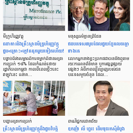
មីក្រូ​ហិរញ្ញវត្ថុ
មនុស្ស​ធម៌​គ្មាន​ព្រំដែន
ធនាគារ​និង​គ្រឹះស្ថាន​មីក្រូ​ហិរញ្ញវត្ថុ​
ជន​បរទេស​៣​រូប​ដែល​ជួយ​ខ្មែរ​លេច​ធ្លោ​
ជួប«គ្រោះ»ក្តៅ​គគុក​មួយ​ទៀត​ហើយ!
ជាង​គេ
បន្ទាប់​ពី​រង​សម្ពាធ​​ពី​ការ​ទម្លាក់​ពិដាន​អត្រា​
លោកអ្នក​នាង​ខ្លះ​ប្រាកដ​ជា​បាន​​ដឹង​ឮ​តាម​
ការ​ប្រាក់ ១៨​% ដែល​កំណត់​ដោយ​
រយៈ​ការ​អាន​ព័ត៌មាន ឬ​ការ​ផ្សព្វផ្សាយ​
រដ្ឋាភិបាល​កម្ពុជា កាល​ពី​ពេល​ថ្មីៗ​នេះ
ផ្សេងៗ អំពី​ភាព​ល្បីល្បាញ​របស់​ជន​
ឥឡូវ​នេះ ធនាគ…
បរទេស​មួយ​ចំនួន ដែល…
បញ្ហា​អត្រា​ការប្រាក់
ពាណិជ្ជករជោគជ័យ
គ្រឹះស្ថាន​មីក្រូ​ហិរញ្ញវត្ថុ​នឹង​ជួប​វិបត្តិ​
ឧកញ៉ា លី ហួរ៖ ដើមទុនរកស៊ីដំបូង