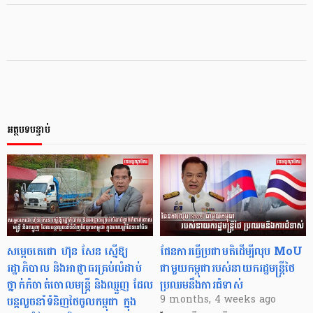
អត្ថបទបន្ទាប់
សម្តេចតេជោ ហ៊ុន សែន ស្នើឱ្យ
ផែនការធ្វើប្រជាមតិដើម្បីលុប MoU
រដ្ឋាភិបាល និងអាជ្ញាធរគ្រប់លំដាប់
ជាមួយកម្ពុជារបស់នាយករដ្ឋមន្ត្រីថៃ
ថ្នាក់កំចាត់ចោលមន្ត្រី និងឈ្មួញ ដែល
ប្រឈមនឹងការជំទាស់
បន្តលួចនាំទំនិញថៃចូលកម្ពុជា ក្នុង
9 months, 4 weeks ago