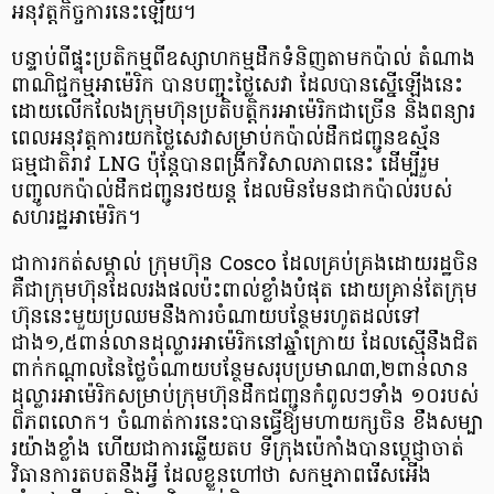
អនុវត្តកិច្ចការនេះឡើយ។
បន្ទាប់ពីផ្ទុះប្រតិកម្មពីឧស្សាហកម្មដឹកទំនិញតាមកប៉ាល់ តំណាង
ពាណិជ្ជកម្មអាម៉េរិក បានបញ្ចុះថ្លៃសេវា ដែលបានស្នើឡើងនេះ
ដោយលើកលែងក្រុមហ៊ុនប្រតិបត្តិករអាម៉េរិកជាច្រើន និងពន្យារ
ពេលអនុវត្តការយកថ្លៃសេវាសម្រាប់កប៉ាល់ដឹកជញ្ជូនឧស្ម័ន
ធម្មជាតិរាវ LNG ប៉ុន្តែបានពង្រីកវិសាលភាពនេះ ដើម្បីរួម
បញ្ចូលកប៉ាល់ដឹកជញ្ជូនរថយន្ត ដែលមិនមែនជាកប៉ាល់របស់
សហរដ្ឋអាម៉េរិក។
ជាការកត់សម្គាល់ ក្រុមហ៊ុន Cosco ដែលគ្រប់គ្រងដោយរដ្ឋចិន
គឺជាក្រុមហ៊ុនដែលរងផលប៉ះពាល់ខ្លាំងបំផុត ដោយគ្រាន់តែក្រុម
ហ៊ុននេះមួយប្រឈមនឹងការចំណាយបន្ថែមរហូតដល់ទៅ
ជាង១,៥ពាន់លានដុល្លារអាម៉េរិកនៅឆ្នាំក្រោយ ដែលស្មើនឹងជិត
ពាក់កណ្តាលនៃថ្លៃចំណាយបន្ថែមសរុបប្រមាណ៣,២ពាន់លាន
ដុល្លារអាម៉េរិកសម្រាប់ក្រុមហ៊ុនដឹកជញ្ជូនកំពូលៗទាំង ១០របស់
ពិភពលោក។ ចំណាត់ការនេះបានធ្វើឱ្យមហាយក្សចិន ខឹងសម្បា
រយ៉ាងខ្លាំង ហើយជាការឆ្លើយតប ទីក្រុងប៉េកាំងបានប្ដេជ្ញាចាត់
វិធានការតបតនឹងអ្វី ដែលខ្លួនហៅថា សកម្មភាពរើសអើង