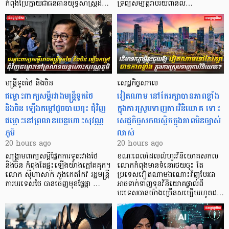
កំពុងប្រែក្លាយជាធនធានយុទ្ធសាស្ត្រដ…
ទ្រព្យសម្បត្តិរាប់រយពាន់ល…
មន្ត្រីទូតថៃ និងចិន
សេដ្ឋកិច្ចសកល
ជម្លោះពាក្យសម្តីរវាងមន្ត្រីទូតថៃ
វៀតណាម នៅតែរក្សាបានភាពខ្លាំង
និងចិន ឡើងកម្ដៅដូចបាយពុះ ជុំវិញ
ក្នុងការស្រូបទាញការវិនិយោគ​ ទោះ
ជម្លោះនៅព្រលានយន្តហោះសុវណ្ណ
សេដ្ឋកិច្ចសកលស្ថិតក្នុងភាពមិនច្បាស់
ភូមិ
លាស់
20 hours ago
20 hours ago
សង្គ្រាមពាក្យសម្តីផ្នែកការទូតរវាងថៃ
ខណៈពេលដែលលំហូរវិនិយោគសកល
និងចិន កំពុងតែផ្ទុះឡើងយ៉ាងក្តៅគគុក។
លោកកំពុងមានទំនោរថយចុះ តែ
លោក ស៊ីហាសាក់ ភួងកេតកែវ រដ្ឋមន្ត្រី
ប្រទេសវៀតណាមឯណោះវិញបែរជា
ការបរទេសថៃ បានចេញមុខផ្លែផ្កា …
អាចទាក់ទាញទុនវិនិយោគផ្ទាល់ពី
បរទេសបានយ៉ាងច្រើនសម្បើមរហូតដ…