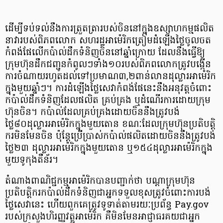
ដើម្បីទប់ទល់នឹងការត្រួតត្រារបស់ចិននៅក្នុងឧស្សាហកម្មផលិត
នាវារបស់ពិភពលោក សហរដ្ឋអាម៉េរិកត្រៀមដំឡើងថ្លៃចូលចត
កំពង់ផែលើកប៉ាល់ដឹកទំនិញចិននៅឆ្នាំក្រោយ ដែលនឹងធ្វើឱ្យ
ក្រុមហ៊ុនដឹកជញ្ជូនកំពូលៗទាំង១០របស់ពិភពលោកត្រូវបង្កើន
ការចំណាយរហូតដល់ទៅប្រមាណ៣,២ពាន់លានដុល្លារអាម៉េរិក
ក្នុងមួយឆ្នាំៗ។ ការដំឡើងថ្លៃសេវាកំពង់ផែនេះនឹងអនុវត្តចំពោះ
កប៉ាល់ដឹកទំនិញដែលផលិត គ្រប់គ្រង ឬដំណើរការដោយក្រុម
ហ៊ុនចិន។ កប៉ាល់ដែលគ្រប់គ្រងដោយចិននឹងត្រូវបង់
ថ្លៃ៨០ដុល្លារអាម៉េរិកក្នុងមួយតោន ខណៈដែលក្រុមហ៊ុនប្រតិបត្តិ
ករមិនមែនចិន ប៉ុន្តែប្រើប្រាស់កប៉ាល់ផលិតដោយចិននឹងត្រូវបង់
ថ្លៃ២៣ ដុល្លារអាម៉េរិកក្នុងមួយតោន ឬ១៥៤ដុល្លារអាម៉េរិកក្នុង
មួយទូកុងតឺន័រ។
តំណាងពាណិជ្ជកម្មអាម៉េរិកបានបញ្ជាក់ថា បណ្ដាក្រុមហ៊ុន
ប្រតិបត្តិករកប៉ាល់ដឹកទំនិញជាអ្នកទទួលខុសត្រូវចំពោះការបង់
ថ្លៃសេវានេះ ហើយពួកគេត្រូវទូទាត់តាមរយៈប្រព័ន្ធ Pay.gov
របស់ក្រសួងហិរញ្ញវត្ថុអាម៉េរិក គឺមិនមែនអាជ្ញាធរគយជាអ្នក