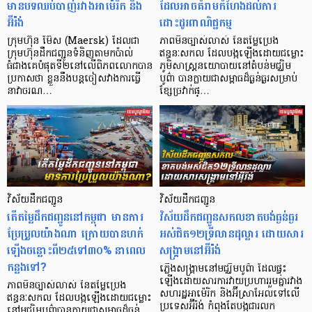
មានបទឈប់បាញ់រវាងអាម៉េរិក និង
ដែលអាចគំរាមកំហែងដល់ការ
អ៊ីរ៉ង់
ដោះដូរពាណិជ្ជកម្ម
ក្រុមហ៊ុន ម៊ែស (Maersk) ដែលជា
ភាពមិនច្បាស់លាស់ នៃតម្លៃប្រេង
ក្រុមហ៊ុនដឹកជញ្ជូនទំនិញតាមកប៉ាល់
ឥន្ធនៈសកល ដែលបង្កឡើងដោយជម្លោះ
ធំជាងគេបំផុតទី២នៅលើពិភពលោកបាន
ភូមិសាស្ត្រនយោបាយនៅតំបន់មជ្ឈិម
ប្រកាសថា ខ្លួននឹងបន្តចៀសវាងការធ្វើ
បូព៌ា បានក្លាយជាសម្ពាធដ៏ធ្ងន់ធ្ងរសម្រាប់
នាវាចរណ…
ខ្សែច្រវាក់ផ្…
វិស័យដឹកជញ្ជូន
វិស័យដឹកជញ្ជូន
តើតម្លៃដឹកជញ្ជូននៅកម្ពុជា មានការ
វិស័យដឹកជញ្ជូនសកលខាតបង់ធ្ងន់ធ្ងរ
ប្រែប្រួលយ៉ាងណា ក្រោយបានហក់
អស់ជិត១២ទ្រីលានដុល្លារ ដោយសារ
ឡើងចន្លោះពី២៥ទៅ៣០% នាពេល
សង្គ្រាមនៅអ៊ីរ៉ង់
កន្លងទៅ?
ភ្លើងសង្គ្រាមនៅមជ្ឈិមបូព៌ា ដែលផ្ទុះ
ឡើងដោយសារការវាយប្រហាររួមគ្នារវាង
​​ភាពមិនច្បាស់លាស់ នៃតម្លៃប្រេង
សហរដ្ឋអាម៉េរិក និងអ៊ីស្រាអែលទៅលើ
ឥន្ធនៈសកល ដែលបង្កឡើងដោយជម្លោះ
ប្រទេសអ៊ីរ៉ង់ កំពុងតែបង្កជារលក
នៅមជ្ឈិមបូព៌ាបានក្លាយជាសម្ពាធដ៏ធ្ងន់