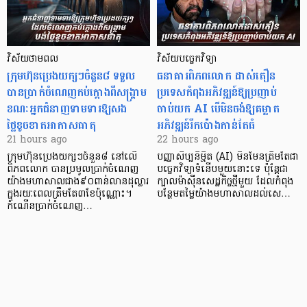
វិស័យថាមពល
វិស័យបច្ចេកវិទ្យា
ក្រុមហ៊ុនប្រេងយក្សៗចំនួន៨ ទទួល
ធនាគារពិភពលោក ដាស់តឿន
បានប្រាក់ចំណេញកប់ក្តោងពីសង្គ្រាម
ប្រទេសកំពុងអភិវឌ្ឍន៍ឱ្យប្រញាប់
ខណៈអ្នកជំនាញទាមទារឱ្យសង
ចាប់យក AI បើមិនចង់ឱ្យគម្លាត
ថ្លៃខូចខាតអាកាសធាតុ
អភិវឌ្ឍន៍រីកប៉ោងកាន់តែធំ
21 hours ago
22 hours ago
ក្រុមហ៊ុនប្រេងយក្សៗចំនួន៨ នៅលើ
បញ្ញាសិប្បនិម្មិត (AI) មិនមែនត្រឹមតែជា
ពិភពលោក បានប្រមូលប្រាក់ចំណេញ
បច្ចេកវិទ្យាទំនើបមួយនោះទេ ប៉ុន្តែជា
យ៉ាងមហាសាលជាង៩០ពាន់លានដុល្លារ
ក្បាលម៉ាស៊ីនសេដ្ឋកិច្ចថ្មីមួយ ដែលកំពុង
ក្នុងរយៈពេលត្រឹមតែ៣ខែប៉ុណ្ណោះ។
បន្ថែមតម្លៃយ៉ាងមហាសាលដល់សេ…
កំណើនប្រាក់ចំណេញ…