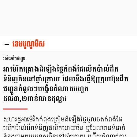
វិស័យដឹកជញ្ជូន
អាម៉េរិកគ្រោងដំឡើងថ្លៃកំពង់ផែលើកប៉ាល់ដឹក
ទំនិញចិននៅឆ្នាំក្រោយ ដែលនឹងធ្វើឱ្យក្រុមហ៊ុនដឹក
ជញ្ជូនកំពូលៗបង្កើនចំណាយរហូត
ដល់៣,២ពាន់លានដុល្លារ
សហរដ្ឋអាម៉េរិកកំពុងត្រៀមដំឡើងថ្លៃចូលចតកំពង់ផែ
លើកប៉ាល់ដឹកទំនិញផលិតដោយចិន ឬដែលមានទំនាក់