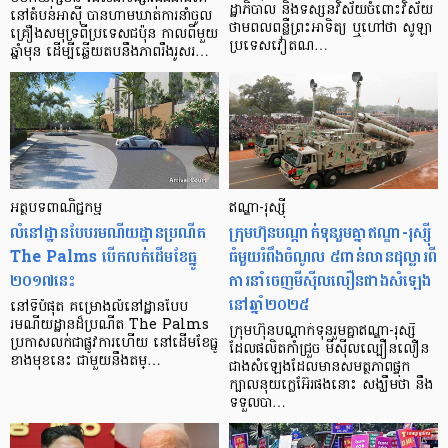
ដ្ឋាភិបាល និងទស្សនវិស័យចំពោះវិស័យ
នៅតំបន់អាស៊ី បានហាមឃាត់ការនាំចូល
ថាមពលពន្លឺព្រះអាទិត្យ ឬហៅថា សូឡា
គ្រឿងសមុទ្រពីប្រទេសជប៉ុន កាលពីមួយ
ប្រទេសវៀតណ…
ឆ្នាំមុន ដើម្បីឆ្លើយតបនឹងភាពរឹងរូសរ…
អត្ថបទ​ពាណិជ្ជកម្ម
ឥណ្ឌា-រុស្ស៊ី
លំនៅដ្ឋាន​​បែប​រមណីយដ្ឋាន​ប្រណីត
ក្រុមហ៊ុនបណ្តាក់ទុនរួមគ្នាឥណ្ឌា-រុស្ស៊ី
The Palms បើក​លក់​ដើម​ខែ​ធ្នូ
ធំមួយរំពឹងចំណូល ៥ពាន់លានដុល្លារពី
២០១៧​នេះ
ការនាំចេញមីស៊ីលលឿនជាងសំឡេង
នៅឆ្នាំ២០២៥
នៅ​ទី​បំផុត គម្រោង​លំនៅដ្ឋាន​បែប​
រមណីយ​ដ្ឋាន​ដ៏​ប្រណីត The Palms
ក្រុមហ៊ុនបណ្តាក់ទុនរួមគ្នាឥណ្ឌា-រុស្ស៊ី
ប្រកាស​លក់​ជា​ផ្លូវការ​ហើយ នៅ​ដើម​ខែ​ធ្នូ
ដែលផលិតកាំជ្រួច មីស៊ីលល្បឿនលឿន
ខាង​មុខ​នេះ ជាមួយ​នឹង​តម្…
ជាងសំឡេងដែលមានសមត្ថភាពផ្ទុក
ក្បាលនុយក្លេអ៊ែរផងនោះ សង្ឃឹមថា នឹង
ទទួលបា…