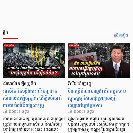
ថ្មីៗ
ច្រើនទៀត
សំណល់អេឡិចត្រូនិក
វិស័យហិរញ្ញវត្ថុ
អាម៉េរិក រឹតបន្តឹងការនាំចេញកាក
ចិន ប្រើ​អំណាចពន្ធដាររឹតកអ្នកមាន
សំណល់អេឡិចត្រូនិក ដើម្បីទប់ស្កាត់
ស្ដុកស្ដម្ភ ដែលផ្ទេរទ្រព្យសម្បត្តិ
ការបាត់បង់រ៉ែយុទ្ធសាស្ត្រ
ចេញទៅក្រៅប្រទេស
18 hours ago
19 hours ago
កាក​សំណល់​អេឡិច​ត្រូនិកដែល​ពីមុនធ្លាប់​
រដ្ឋាភិបាលចិន កំពុងបើកយុទ្ធនាការរឹត
ត្រូវបានចាត់ទុកថាជាសំរាម និងនាំចេញ
បន្តឹងលើក្រុមមហាសេដ្ឋី​យ៉ាង​ក្ដៅគគុក។
ទៅកែច្នៃនៅបរទេស​នោះ ពេលនេះ
​ក្រុមអ្នកមានស្ដុកស្ដម្ភ ដែល​ធ្លាប់​តែផ្ទេរ