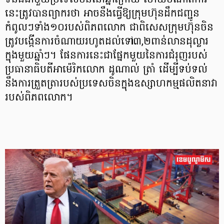
ទំនងជាមួយប្រទេសចិននៅឆ្នាំក្រោយ ហើយចំណាត់ការ
នេះត្រូវបានព្យាករថា អាចនឹងធ្វើឱ្យក្រុមហ៊ុនដឹកជញ្ជូន
កំពូលៗទាំង១០របស់ពិភពលោក ជាពិសេសក្រុមហ៊ុនចិន
ត្រូវបង្កើនការចំណាយរហូតដល់ទៅ៣,២ពាន់លានដុល្លារ
ក្នុងមួយឆ្នាំៗ។ ផែនការនេះជាផ្នែកមួយនៃការជំរុញរបស់
ប្រធានាធិបតីអាម៉េរិកលោក ដូណាល់ ត្រាំ ដើម្បីទប់ទល់
នឹងការត្រួតត្រារបស់ប្រទេសចិនក្នុងឧស្សាហកម្មផលិតនាវា
របស់ពិភពលោក។