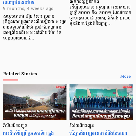
ពេលព្រំដែននៅបិទ
ផែនការធ្វើប្រជាមតិ
ដើម្បីលុបចោលអនុស្សរណៈយោគយល់
9 months, 4 weeks ago
គ្នាឆ្នាំ២០០០ និង ២០០១ ដែលថៃបាន
សម្តេចតេជោ ហ៊ុន សែន ប្រធាន
ចុះហត្ថលេខាជាមួយកម្ពុជាកំពុងប្រឈម
ព្រឹទ្ធសភាកម្ពុជាបានលើកឡើងថា សម្តេច
មុខនឹងការខ្វែងគំនិតគ្នាក្នុ…
បានទទួលដំណឹងថា ប្រជាជនកម្ពុជានៅ
តាមព្រំដែនពិសេសនៅប៉ោយប៉ែត នៃ
ខេត្តបន្ទាយមានជ…
Related Stories
More
វិស័យដឹកជញ្ជូន
វិស័យដឹកជញ្ជូន
ការដឹក​ទំនិញ​ពី​ប្រទេស​ទី៣ ឆ្លង
តើអ្នកជំនាញមានការរំពឹងបែបណា