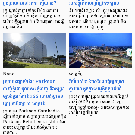
ធ្ងន់ធ្ងរ​ឈាន​ទៅ​រក​ការ​ក្ស័យធន?
របស់ខ្ញុំកើតចេញពីជ្រូក១ក្បាល
ក្រុម​អ្នក​ជំនាញ​នៅ​ក្នុង​វិស័យ​ធនាគារ
និយាយ​ពី​ឈ្មោះ លី ហួរ មាន​ប្រជាជន​
ហិរញ្ញវត្ថុ​និង​ប្រតិបត្តិករ​ហិរញ្ញ​វត្ថុ បាន​​
ភាគ​ច្រើន ប្រាកដ​ជា​ស្គាល់​ច្បាស់​ណាស់
លើក​ឡើង​ប្រហាក់​ប្រហែល​គ្នា​ថា ការ​ធ្វើ​
តាមរយៈ លីហួរ ដូរ​លុយ ប្តូរ​បា្រក់ និង​
អន្តរាគមន៍​ព…
លក់​មាស នៅ​ផ្សារ​អូរ​ឫ…
None
សេដ្ឋកិច្ច​
ក្រុមហ៊ុនផ្សារទំនើប Parkson
វិស័យ​សំខាន់ៗ​៤​ដែល​ធ្វើ​ឲ្យ​កម្ពុជា​
ចាញ់ក្ដីនៅតុលាការភ្នំពេញ និងតម្រូវ
ក្លាយ​ជា​កូន​ខ្លា​សេដ្ឋកិច្ច​ក្នុង​តំបន់
ឲ្យបង់ប្រាក់ជាង១៤៤ លានដុល្លារទៅ
ប្រទេស​កម្ពុជា​ត្រូវ​បាន​ធនាគារ​អភិវឌ្ឍន៍​
ឲ្យក្រុមហ៊ុនម្ចាស់ គម្រោង
អាស៊ី (ADB) ឲ្យ​រហ័ស​នាមថា «ខ្លា​
សេដ្ឋកិច្ច​ថ្មី​នៃ​អាស៊ី» ដោយសារ​ប្រទេស​
ក្រុមហ៊ុន Parkson Cambodia
អាស៊ី​អាគ្នេយ៍​មួយ​ន…
ស្ថិតនៅក្រោមការគ្រប់គ្រងរបស់ក្រុមហ៊ុន
Parkson Retail Asia Ltd ដែល
បានចុះបញ្ចីផ្សារហ៊ុននៅសិង្ហបុរីនោះ
បានចា…