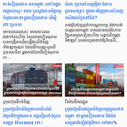
កាត់វៀតណាម មកកម្ពុជា នៅតែជួប
ចំពោះច្រកនាំចេញថ្មីកាត់តាម
បញ្ហាកកស្ទះ ខណៈក្រសួងពាណិជ្ជកម្ម
ប្រទេសឡាវ ក្នុងការជំរុញការនាំចេញ
កំពុងចរចាជាមួយវៀតណាម ដើម្បី
កសិផលខ្មែរទៅចិន?
ដោះស្រាយ
របត់ថ្មីនៃខ្សែច្រវាក់ភស្តុភារកម្ម និងការនាំ
ចេញរបស់កម្ពុជា បានឈានដល់ជំហាន
មកទល់ពេលនេះ មានរយៈពេល
វិជ្ជមានមួយទៀតហើយ បន្ទាប់ពីកម្ពុជា
ជាង១ខែហើយ​ ដែលគយវៀតណាម
និងឡាវ បានសម្រេចដាក់ឱ្យដំណើរ…
បានបង្កើនការរឹតបន្តឹងលើទំនិញ
ទាំងឡាយណា ដែលដឹកចេញ-ចូលពី
ប្រទេសទី៣ ឆ្លងកាត់ដែនដីវៀតណាម
ហ…
ក្រុមហ៊ុនដឹកទំនិញ
វិស័យដឹកជញ្ជូន
ក្រុម​​ហ៊ុនដឹកទំនិញតាមកប៉ាល់ធំ
ក្រុមហ៊ុនដឹកជញ្ជូនទំនិញចេញចូលរវាង
បំផុតទី២ក្នុងលោក បន្តចៀសវាងច្រក
កម្ពុជា ជាមួយវៀតណាម និងចិន
សមុទ្រ Hormuz ទោះ
សម្រេចដំឡើងថ្លៃពី២០ ទៅ៣០%