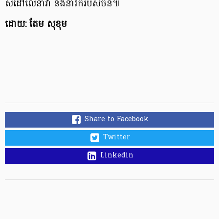
សំដៅលើនាវា និងនាវិករបស់ចិន៕​
ដោយ: តែម សុខុម
Share to Facebook
Twitter
Linkedin