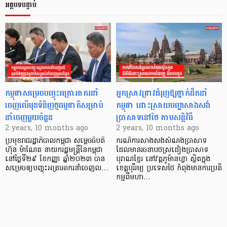
អត្ថបទបន្ទាប់
កម្ពុជាសម្រេចបញ្ចុះអត្រាអាករនាំ
អ្នកស្រាវជ្រាវជំរុញឱ្យថ្នាក់ដឹកនាំ
ចេញលើមុខទំនិញថ្មធម្មជាតិសម្រាប់
កម្ពុជា ដោះស្រាយបញ្ហាសាងសង់
នាំចេញមួយចំនួន
ប្រាសាទនៅថៃ តាមសន្តិវិធី
2 years, 10 months ago
2 years, 10 months ago
ប្រមុខរាជរដ្ឋាភិបាលកម្ពុជា សម្ដេចធិបតី
ករណីការសាងសង់សំណង់ប្រាសាទ
ហ៊ុន ម៉ាណែត នាយករដ្ឋមន្រ្តីនៃកម្ពុជា
ដែលមានរចនាបថស្រដៀងប្រាសាទ
នៅថ្ងៃទី២៩ ខែកញ្ញា ឆ្នាំ២០២៣ បាន
បុរាណខ្មែរ នៅវត្តភូម៉ានហ្វា ស្ថិតក្នុង
សម្រេចឲ្យបញ្ចុះអត្រាអាករនាំចេញល…
ខេត្តបុរីរម្យ ប្រទេសថៃ កំពុងមានការប្រតិ
កម្មពីមហា…