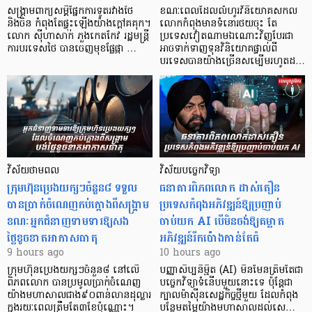
សង្គ្រាមពាក្យសម្តីផ្នែកការទូតរវាងថៃ
ខណៈពេលដែលលំហូរវិនិយោគសកល
និងចិន កំពុងតែផ្ទុះឡើងយ៉ាងក្តៅគគុក។
លោកកំពុងមានទំនោរថយចុះ តែ
លោក ស៊ីហាសាក់ ភួងកេតកែវ រដ្ឋមន្ត្រី
ប្រទេសវៀតណាមឯណោះវិញបែរជា
ការបរទេសថៃ បានចេញមុខផ្លែផ្កា …
អាចទាក់ទាញទុនវិនិយោគផ្ទាល់ពី
បរទេសបានយ៉ាងច្រើនសម្បើមរហូតដ…
វិស័យថាមពល
វិស័យបច្ចេកវិទ្យា
ក្រុមហ៊ុនប្រេងយក្សៗចំនួន៨ ទទួល
ធនាគារពិភពលោក ដាស់តឿន
បានប្រាក់ចំណេញកប់ក្តោងពីសង្គ្រាម
ប្រទេសកំពុងអភិវឌ្ឍន៍ឱ្យប្រញាប់
ខណៈអ្នកជំនាញទាមទារឱ្យសង
ចាប់យក AI បើមិនចង់ឱ្យគម្លាត
ថ្លៃខូចខាតអាកាសធាតុ
អភិវឌ្ឍន៍រីកប៉ោងកាន់តែធំ
9 hours ago
10 hours ago
ក្រុមហ៊ុនប្រេងយក្សៗចំនួន៨ នៅលើ
បញ្ញាសិប្បនិម្មិត (AI) មិនមែនត្រឹមតែជា
ពិភពលោក បានប្រមូលប្រាក់ចំណេញ
បច្ចេកវិទ្យាទំនើបមួយនោះទេ ប៉ុន្តែជា
យ៉ាងមហាសាលជាង៩០ពាន់លានដុល្លារ
ក្បាលម៉ាស៊ីនសេដ្ឋកិច្ចថ្មីមួយ ដែលកំពុង
ក្នុងរយៈពេលត្រឹមតែ៣ខែប៉ុណ្ណោះ។
បន្ថែមតម្លៃយ៉ាងមហាសាលដល់សេ…