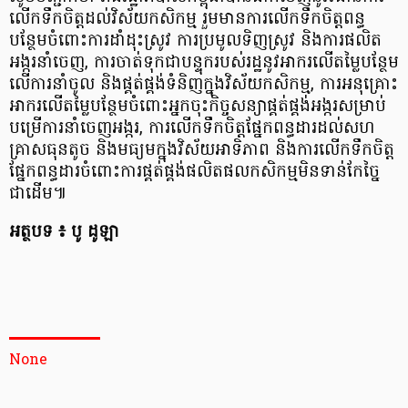
លើកទឹកចិត្តដល់វិស័យកសិកម្ម រួមមានការលើកទឹកចិត្តពន្ធ
បន្ថែមចំពោះការដាំដុះស្រូវ ការប្រមូលទិញស្រូវ និងការផលិត
អង្ករនាំចេញ, ការចាត់ទុកជាបន្ទុករបស់រដ្ឋនូវអាករលើតម្លៃបន្ថែម
លើការនាំចូល និងផ្គត់ផ្គង់ទំនិញក្នុងវិស័យកសិកម្ម, ការអនុគ្រោះ
អាករលើតម្លៃបន្ថែមចំពោះអ្នកចុះកិច្ចសន្យាផ្គត់ផ្គង់អង្ករសម្រាប់
បម្រើការនាំចេញអង្ករ, ការលើកទឹកចិត្តផ្នែកពន្ធដារដល់សហ
គ្រាសធុនតូច និងមធ្យមក្នុងវិស័យអាទិភាព និងការលើកទឹកចិត្ត
ផ្នែកពន្ធដារចំពោះការផ្គត់ផ្គង់ផលិតផលកសិកម្មមិនទាន់កែច្នៃ
ជាដើម៕
អត្ថបទ ៖ បូ ដូឡា
None