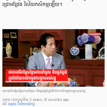
ជ្រោមជ្រែង វិស័យកសិកម្មឡើយ។
អាករលើតម្លៃបន្ថែមការនាំចូល និងផ្គត់ផ្គង់ក្នុងវិស័យកសិកម្មជាបន្ទុករបស់រដ្ឋ
ដោយ
​ ខេមបូណូមីស
2 years, 10 months ago
អំពី
ពន្ធដារ
វិស័យកសិកម្ម