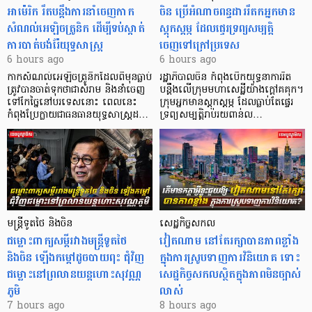
អាម៉េរិក រឹតបន្តឹងការនាំចេញកាក
ចិន ប្រើ​អំណាចពន្ធដាររឹតកអ្នកមាន
សំណល់អេឡិចត្រូនិក ដើម្បីទប់ស្កាត់
ស្ដុកស្ដម្ភ ដែលផ្ទេរទ្រព្យសម្បត្តិ
ការបាត់បង់រ៉ែយុទ្ធសាស្ត្រ
ចេញទៅក្រៅប្រទេស
6 hours ago
6 hours ago
កាក​សំណល់​អេឡិច​ត្រូនិកដែល​ពីមុនធ្លាប់​
រដ្ឋាភិបាលចិន កំពុងបើកយុទ្ធនាការរឹត
ត្រូវបានចាត់ទុកថាជាសំរាម និងនាំចេញ
បន្តឹងលើក្រុមមហាសេដ្ឋី​យ៉ាង​ក្ដៅគគុក។
ទៅកែច្នៃនៅបរទេស​នោះ ពេលនេះ
​ក្រុមអ្នកមានស្ដុកស្ដម្ភ ដែល​ធ្លាប់​តែផ្ទេរ
កំពុងប្រែក្លាយជាធនធានយុទ្ធសាស្ត្រដ…
ទ្រព្យសម្បត្តិរាប់រយពាន់ល…
មន្ត្រីទូតថៃ និងចិន
សេដ្ឋកិច្ចសកល
ជម្លោះពាក្យសម្តីរវាងមន្ត្រីទូតថៃ
វៀតណាម នៅតែរក្សាបានភាពខ្លាំង
និងចិន ឡើងកម្ដៅដូចបាយពុះ ជុំវិញ
ក្នុងការស្រូបទាញការវិនិយោគ​ ទោះ
ជម្លោះនៅព្រលានយន្តហោះសុវណ្ណ
សេដ្ឋកិច្ចសកលស្ថិតក្នុងភាពមិនច្បាស់
ភូមិ
លាស់
7 hours ago
8 hours ago