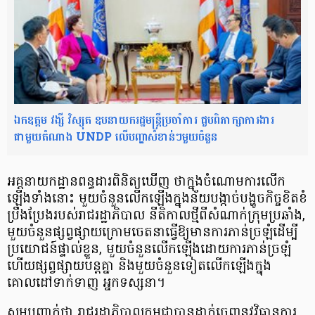
ឯកឧត្តម វង្សី វិស្សុត ឧបនាយករដ្ឋមន្ត្រីប្រចាំការ ជួបពិភាក្សាការងារ
ជាមួយតំណាង UNDP លើបញ្ហាសំខាន់ៗមួយចំនួន
អគ្គនាយកដ្ឋានពន្ធដារពិនិត្យឃើញ ថាក្នុងចំណោមការលើក
ឡើងទាំងនោះ មួយចំនួនលើកឡើងក្នុងន័យបង្កាច់បង្ហូចកិច្ចខិតខំ
ប្រឹងប្រែងរបស់រាជរដ្ឋាភិបាល នីតិកាលថ្មីពីសំណាក់ក្រុមប្រឆាំង,
មួយចំនួនផ្សព្វផ្សាយក្រោមចេតនាធ្វើឱ្យមានការភាន់ច្រឡំដើម្បី
ប្រយោជន៍ផ្ទាល់ខ្លួន, មួយចំនួនលើកឡើងដោយការភាន់ច្រឡំ
ហើយផ្សព្វផ្សាយបន្តគ្នា និងមួយចំនួនទៀតលើកឡើងក្នុង
គោលដៅទាក់ទាញ អ្នកទស្សនា។
សូមបញ្ជាក់ថា រាជរដ្ឋាភិបាលកម្ពុជាបានដាក់ចេញនូវវិធានការ