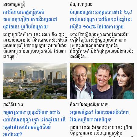
នាយករដ្ឋមន្ត្រី
ចំណូលពន្ធដារ
កៅអីនាយករដ្ឋមន្ត្រីរបស់
ចំណូលពន្ធដារសម្រេចបានជាង ២,៩
គណបក្សភឿថៃ អាចនឹងរបូតនៅ
ពាន់លានដុល្លារ នៅជិត១០ខែឆ្នាំនេះ
ចុងខែនេះ ឬដើមខែក្រោយ
ស្មើនឹង ១០៤% នៃផែនការច្បាប់
ពេញមួយខែសីហា នេះ រលក និង ព្យុះ
ទោះបីជាស្ថិតក្នុងស្ថានភាពនៃការងើប
នយោបាយនៅថៃ នឹងបោកបក់សំដៅលើ
ឡើងវិញនៃសេដ្ឋកិច្ចបន្ទាប់ពីការបាក់
គណបក្សភឿថៃជាបន្តបន្ទាប់ រាប់ចាប់តាំង
ស្រុតដោយសារការរាតត្បាតនៃ
ពីរលកព្យុះធុនមធ្យមរហូតដល់ធំ ដែលជា
ជំងឺកូវីដ១៩ និងកំពុងប្រឈមនឹងផលប៉ះ
ហេតុធ្…
ពាល់ថ្មីនៃ…
ការវិនិយោគ
ចំណាប់​អារម្មណ៍អ្នកអាន!
កម្ពុជាស្រូបទាញទុនវិនិយោគជាង
អត្ថបទ​ចំនួន៥ ដែល​គេ​អាន​​និង​ចែក​
៤ពាន់លានដុល្លារក្នុង ៤ខែឆ្នាំនេះ តើ
រំលែក​ច្រើន​ជាង​គេ​បំផុត!
កម្ពុជាជាមេដែកឆក់ក្នុងតំបន់
ក្នុង​រយៈពេល ៦ខែ​ចុងក្រោយ​នេះ ប្រិយ
អាស៊ានឬ?
មិត្ត​អ្នកអាន​នៅ​លើ​បណ្ដាញ​សង្គម​