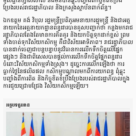
មូលដ្ឋានច្បាស់លាស់ និងមិនបានឆ្លុះបញ្ចាំងពីកិច្ចខិតខំប្រឹង
ប្រែងរបស់រាជរដ្ឋាភិបាល និងក្រសួងស្ថាប័នពាក់ព័ន្ធ។
ឯកឧត្តម គង់ វិបុល រដ្ឋមន្ត្រីប្រតិភូអមនាយករដ្ឋមន្ត្រី និងជាអគ្គ
នាយកនៃអគ្គនាយកដ្ឋានពន្ធដារបានគូសបញ្ជាក់ថា កន្លងមករាជ
រដ្ឋាភិបាលតែងតែមានការគិតគូរ និងយកចិត្តទុកដាក់ខ្ពស់ ព្រម
ទាំងចាត់ទុកវិស័យកសិកម្ម គឺជាវិស័យអាទិភាព។ រាជរដ្ឋាភិបាល
បានដាក់ចេញជាបន្តបន្ទាប់នូវវិធានការលើកទឹកចិត្តលើផ្នែក
ផ្សេងៗ និងជាពិសេសបានផ្ដល់ការលើកទឹកចិត្តផ្នែកពន្ធដារ
ចំពោះវិស័យកសិកម្មទាំងស្រុង។ ដូច្នេះការលើកឡើងថា ការ
ធ្លាក់ថ្លៃនៃផលិតផល កសិកម្មបណ្ដាលមកពីការយកពន្ធ ពុំឆ្លុះ
បញ្ចាំងពីការពិត និងកិច្ចខិតខំប្រឹងប្រែងរបស់រាជរដ្ឋាភិបាលក្នុង
ការជួយជ្រោមជ្រែង វិស័យកសិកម្មឡើយ។
អត្ថបទគួរអាន