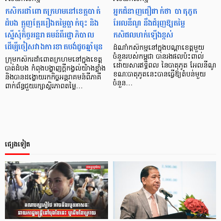
កសិករដាំពោតក្រហមនៅខេត្តបាត់
អ្នកជំនាញជឿជាក់ថា បាតុភូត
ដំបង ត្អូញត្អែររឿងតម្លៃធ្លាក់ចុះ និង
អែលនីណូ នឹងជំរុញឱ្យតម្លៃ
ស្នើសុំកិច្ចអន្តរាគមន៍ពីរដ្ឋាភិបាល
កសិផលហក់ឡើងខ្ពស់
ដើម្បីចៀសវាងការខាតបង់ដូចឆ្នាំមុន
ដំណាំកសិកម្មនៅក្នុង​បណ្ដាខេត្តមួយ
ចំនួនរបស់កម្ពុជា បានរងផលប៉ះពាល់
ក្រុមកសិករដាំពោតក្រហមនៅក្នុងខេត្ត
ដោយសារឥទ្ធិពល នៃបាតុភូត អែលនីណូ
បាត់ដំបង កំពុងបង្ហាញក្តីកង្វល់យ៉ាងខ្លាំង
ខណៈបាតុភូតនេះបានធ្វើឱ្យតំបន់មួយ
និងបានដង្ហោយរកកិច្ចអន្តរាគមន៍ពីភាគី
ចំនួន…
ពាក់ព័ន្ធជួយរក្សាស្ថិរភាពតម្លៃ…
ផ្សេងទៀត