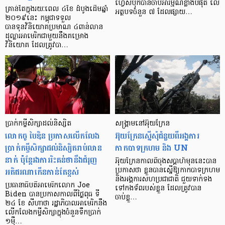
ហ្វេសប៊ុក​បាន​ចាប់​អារម្មណ៍​ខ្លាំង​បំផុត លើ​
គ្រាន់តែក្នុងរយៈពេល ៤ខែ ដំបូងដើមឆ្នាំ
អត្ថបទ​ចំនួន ៧ ដែល​ផ្សាយ…
២០១៩នេះ កម្ពុជាទទួល
បានទុនវិនិយោគប្រមាណ ៤ពាន់លាន
ដុល្លារអាមេរិកជាមួយនឹងគម្រោង​
វិនិយោគ ដែលត្រូវបា…
ប្រាក់កម្ចីសិក្សាដល់និស្សិត
សង្គ្រាមនៅអ៊ុយក្រែន
លោកចូ បៃឌិន ប្រកាសលើកលែង
អ៊ុយក្រែនស្នើសុំជំនួយពីអង្គការ
ប្រាក់កម្ចីសិក្សាដល់និស្សិតរាប់លាន
កាកបាទក្រហម និង UN
នាក់ ប៉ុន្ដែរងការរិះគន់ថានឹងជំរុញ
អ៊ុយក្រែនកាលពីចុងសប្តាហ៍មុននេះបាន
អតិផរណាកើនកាន់តែខ្ពស់
ប្រកាសថា ខ្លួនបានស្នើឱ្យកាកបាទក្រហម
និងអង្គការសហប្រជាជាតិ ជួយទាក់ទង
ប្រធានាធិបតីអាមេរិកលោក Joe
ទៅកងទ័ពរបស់ខ្លួន ដែលត្រូវបាន
Biden បានប្រកាសកាលពីថ្ងៃពុធ ទី
ចាប់ខ្លួ…
២៤ ខែ សីហាថា រដ្ឋាភិបាលអាមេរិកនឹង
លើកលែងកម្ចីសិក្សាក្នុងចំនួនទឹកប្រាក់
១ម៉ឺ…