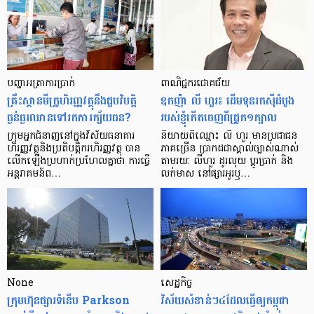
បញ្ហា​អត្រា​ការប្រាក់
ពាណិជ្ជករជោគជ័យ
គ្រឹះស្ថាន​មីក្រូ​ហិរញ្ញវត្ថុ​នឹង​ជួប​វិបត្តិ​
ឧកញ៉ា លី ហួរ៖ ដើមទុនរកស៊ីដំបូង
ធ្ងន់ធ្ងរ​ឈាន​ទៅ​រក​ការ​ក្ស័យធន?
របស់ខ្ញុំកើតចេញពីជ្រូក១ក្បាល
ក្រុម​អ្នក​ជំនាញ​នៅ​ក្នុង​វិស័យ​ធនាគារ
និយាយ​ពី​ឈ្មោះ លី ហួរ មាន​ប្រជាជន​
ហិរញ្ញវត្ថុ​និង​ប្រតិបត្តិករ​ហិរញ្ញ​វត្ថុ បាន​​
ភាគ​ច្រើន ប្រាកដ​ជា​ស្គាល់​ច្បាស់​ណាស់
លើក​ឡើង​ប្រហាក់​ប្រហែល​គ្នា​ថា ការ​ធ្វើ​
តាមរយៈ លីហួរ ដូរ​លុយ ប្តូរ​បា្រក់ និង​
អន្តរាគមន៍​ព…
លក់​មាស នៅ​ផ្សារ​អូរ​ឫ…
None
សេដ្ឋកិច្ច​
ក្រុមហ៊ុនផ្សារទំនើប Parkson
វិស័យ​សំខាន់ៗ​៤​ដែល​ធ្វើ​ឲ្យ​កម្ពុជា​