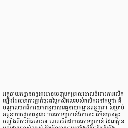
អគ្គនាយកដ្ឋានពន្ធដារបានចេញមកច្រាលចោលចំពោះការលើក
ឡើងដែលថាការធ្លាក់ចុះតម្លៃកសិផលរបស់កសិករនៅកម្ពុជា គឺ
បណ្តាលមកពីការយកពន្ធរបស់អគ្គនាយកដ្ឋានពន្ធដារ។ សម្រាប់
អគ្គនាយកដ្ឋានពន្ធដារ ការចោទប្រកាន់បែបនេះ គឺមិនបានឆ្លុះ
បញ្ចាំងពីការពិតនោះទេ ពោលគឺវាជាការចោទប្រកាន់ ដែលគ្មាន