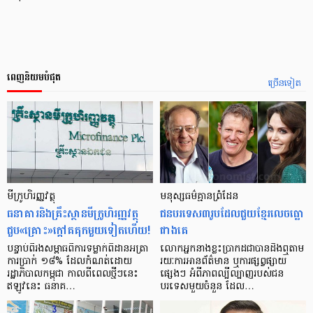
ពេញនិយមបំផុត
ច្រើនទៀត
មីក្រូ​ហិរញ្ញវត្ថុ
មនុស្ស​ធម៌​គ្មាន​ព្រំដែន
ធនាគារ​និង​គ្រឹះស្ថាន​មីក្រូ​ហិរញ្ញវត្ថុ​
ជន​បរទេស​៣​រូប​ដែល​ជួយ​ខ្មែរ​លេច​ធ្លោ​
ជួប«គ្រោះ»ក្តៅ​គគុក​មួយ​ទៀត​ហើយ!
ជាង​គេ
បន្ទាប់​ពី​រង​សម្ពាធ​​ពី​ការ​ទម្លាក់​ពិដាន​អត្រា​
លោកអ្នក​នាង​ខ្លះ​ប្រាកដ​ជា​បាន​​ដឹង​ឮ​តាម​
ការ​ប្រាក់ ១៨​% ដែល​កំណត់​ដោយ​
រយៈ​ការ​អាន​ព័ត៌មាន ឬ​ការ​ផ្សព្វផ្សាយ​
រដ្ឋាភិបាល​កម្ពុជា កាល​ពី​ពេល​ថ្មីៗ​នេះ
ផ្សេងៗ អំពី​ភាព​ល្បីល្បាញ​របស់​ជន​
ឥឡូវ​នេះ ធនាគ…
បរទេស​មួយ​ចំនួន ដែល…