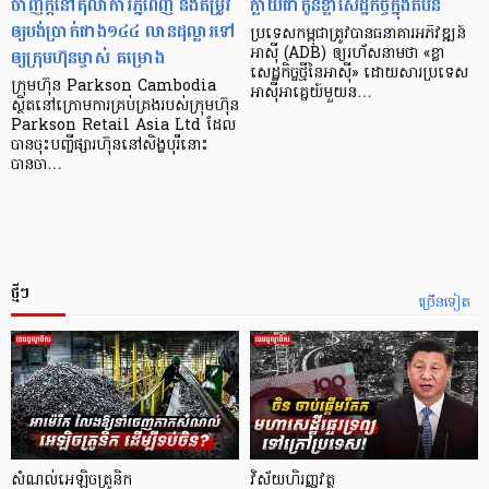
ចាញ់ក្ដីនៅតុលាការភ្នំពេញ និងតម្រូវ
ក្លាយ​ជា​កូន​ខ្លា​សេដ្ឋកិច្ច​ក្នុង​តំបន់
ឲ្យបង់ប្រាក់ជាង១៤៤ លានដុល្លារទៅ
ប្រទេស​កម្ពុជា​ត្រូវ​បាន​ធនាគារ​អភិវឌ្ឍន៍​
ឲ្យក្រុមហ៊ុនម្ចាស់ គម្រោង
អាស៊ី (ADB) ឲ្យ​រហ័ស​នាមថា «ខ្លា​
សេដ្ឋកិច្ច​ថ្មី​នៃ​អាស៊ី» ដោយសារ​ប្រទេស​
ក្រុមហ៊ុន Parkson Cambodia
អាស៊ី​អាគ្នេយ៍​មួយ​ន…
ស្ថិតនៅក្រោមការគ្រប់គ្រងរបស់ក្រុមហ៊ុន
Parkson Retail Asia Ltd ដែល
បានចុះបញ្ចីផ្សារហ៊ុននៅសិង្ហបុរីនោះ
បានចា…
ថ្មីៗ
ច្រើនទៀត
សំណល់អេឡិចត្រូនិក
វិស័យហិរញ្ញវត្ថុ