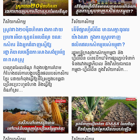
វិស័យកសិកម្ម
វិស័យកសិកម្ម
ស្រូវជាង២០ម៉ឺនហិកតារងការវាយ
តើទីផ្សារហ្វីលីពីន មានសក្តានុពល
ប្រហារពីបាតុភូតអែលនីណូ ខណៈ
យ៉ាងណា ក្នុងការស្រូបទាញ
កសិករ និងអ្នកជំនាញស្នើឱ្យ
ផលិតផលកសិកម្មរបស់កម្ពុជា?
រដ្ឋាភិបាលបង្កើនការសាងសង់ប្រព័ន្ធ
រដ្ឋមន្ត្រីក្រសួងកសិកម្មកម្ពុជា និង
ធារាសាស្ត្រ
ហ្វីលីពីន បានបើកវេទិកាផ្សារភ្ជាប់ទំនាក់
ទំនងរវាងរដ្ឋាភិបាល និងវិស័យឯកជន
បាតុភូតអែលនីណូ កំពុងបង្កការគំរាម
កម្ពុជា-ហ្វីលីពីន ក្នុងវិស័យកសិក…
កំហែងដល់ការបង្កបង្កើនផលរបស់កសិករ
ខ្មែរ ដោយកំពុងធ្វើឱ្យដីស្រែក្នុងខេត្តជា
ច្រើនប្រេះហួតហែង និងធ្វើឱ្យ
ដំណាំស្រ…
វិស័យកសិកម្ម
វិស័យកសិកម្ម