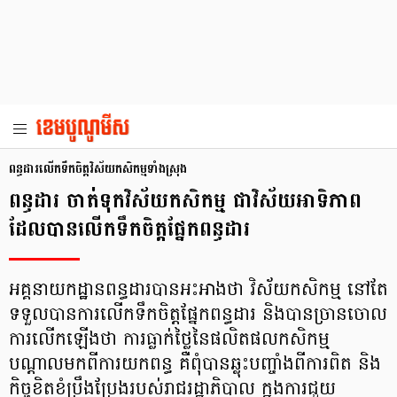
ពន្ធដារលើកទឹកចិត្តវិស័យកសិកម្មទាំងស្រុង
ពន្ធដារ ចាត់ទុកវិស័យកសិកម្ម ជាវិស័យអាទិភាព
ដែលបានលើកទឹកចិត្តផ្នែកពន្ធដារ
អគ្គនាយកដ្ឋានពន្ធដារបានអះអាងថា វិស័យកសិកម្ម នៅតែ
ទទួលបានការលើកទឹកចិត្តផ្នែកពន្ធដារ និងបានច្រានចោល
ការលើកឡើងថា ការធ្លាក់ថ្លៃនៃផលិតផលកសិកម្ម
បណ្ដាលមកពីការយកពន្ធ គឺពុំបានឆ្លុះបញ្ចាំងពីការពិត និង
កិច្ចខិតខំប្រឹងប្រែងរបស់រាជរដ្ឋាភិបាល ក្នុងការជួយ