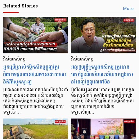
Related Stories
More
វិស័យកសិកម្ម
វិស័យកសិកម្ម
អ្នកប្រើប្រាស់កម្ចីកសិកម្មត្អូញត្អែរ
អនុរដ្ឋមន្ត្រីក្រសួងកសិកម្ម ត្រូវបាន
ពិបាកទទួលបានឥណទាន​ដោយសារ
ឃាត់ខ្លួនពីបទរំលោភអំណាចក្នុងការ
នីតិវិធីស្មុគស្មាញ
នាំចេញផ្លែទុរេនទៅចិន
ប្រធានសហភាពសហគមន៍កសិកម្មដំណាំ
ប៉ូលិសវៀតណាម បានសម្រេចឃាត់ខ្លួន
កម្ពុជា បានអះអាងថា កសិករមួយចំនួន
មនុស្ស៤នាក់ រួមទាំងអនុរដ្ឋមន្ត្រីក្រសួង
ដែលកំពុងស្ថិតក្នុងបណ្តុំផលិតកម្ម
កសិកម្ម និងអភិវឌ្ឍន៍ជនបទម្នាក់ផងដែរ
កំពុងជួបបញ្ហាប្រឈមយ៉ាងខ្លាំងក្នុងការ
ក្រោមការចោទប្រកាន់ពីបទ
ទទួលបា…
ទទួលសំណូ…