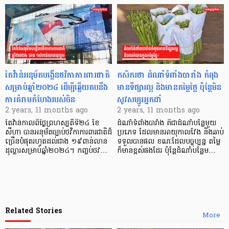
តៃវ៉ាន់អនុម័តបង្កើនថវិកាការពារជាតិ
កសិករថា ដំណាំទំពាំងបារាំង កំពុង
សម្រាប់ឆ្នាំ២០២៤ ដើម្បីឆ្លើយតបនឹង
មានទីផ្សារល្អ និងមានតម្លៃថ្លៃ ប៉ុន្ដែមិន
ការគំរាមកំហែងរបស់ចិន
សូវសម្បូរអ្នកដាំ
2 years, 11 months ago
2 years, 11 months ago
តៃវ៉ាន់កាលពីថ្ងៃព្រហស្បតិ៍ទី២៤ ខែ
ដំណាំទំពាំងបារាំង គឺជាដំណាំបន្លែមួយ
សីហា បានអនុម័តច្បាប់ថវិកាការពារជាតិដ៏
ប្រភេទ ដែលមានអាយុកាលវែង និងឆាប់
ច្រើនបំផុតរហូតដល់ជាង ១៩ពាន់លាន
ទទួលបានផល ខណៈដែលបច្ចុប្បន្ន តម្លៃ
ដុល្លារសម្រាប់ឆ្នាំ២០២៤។ កញ្ចប់ថវ…
ក៏មានខ្ពស់ផងដែរ ប៉ុន្តែដំណាំបន្លែម…
Related Stories
More