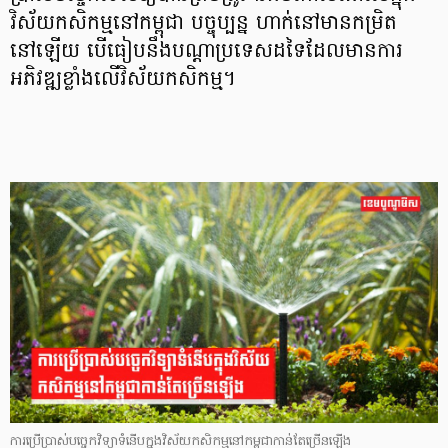
វិស័យកសិកម្មនៅកម្ពុជា បច្ចុប្បន្ន ហាក់នៅមានកម្រិត
នៅឡើយ បើធៀបនឹងបណ្តាប្រទេសដទៃដែលមានការ
អភិវឌ្ឍខ្លាំងលើវិស័យកសិកម្ម។
ការប្រើប្រាស់បច្ចេកវិទ្យាទំនើបក្នុងវិស័យកសិកម្មនៅកម្ពុជាកាន់តែច្រើនឡើង