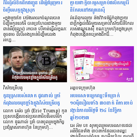
វិធីធ្វើលិខិតដឹកជញ្ជូន ដើម្បីជំរុញការ
ក្លាយជាក្តីបារម្ភសម្រាប់ផលិតកម្មរ៉ែ
ចិញ្ចឹមសត្វក្នុងស្រុក
នីកែលនៅឥណ្ឌូនេស៊ី
«ក្នុងមួយខែ យើងអាចរកចំណូលបាន
អំពើពុករលួយ និងវិវាទដីធ្លីកំពុងក្លាយ
ចិញ្ចឹមកូនចៅអី បានប្រហែលជាងមួយ
ជាក្តីកង្វល់ដ៏ធំមួយសម្រាប់វិស័យរ៉ែនីកែល
ពាន់អី(ដុល្លារ) រកបាន បើគាត់ធ្វើលក្ខណៈ
របស់ឥណ្ឌូនេស៊ី ខណៈក្រុមហ៊ុនក្នុងស្រុក
តូចតាច ពីរបីអាងគ្រាន់ចិញ្ចឹមលេង
កំពុងបង្កើនគម្រោងជីករ៉ែ…
អាហ្ន…
វិស័យគ្រីបតូ
អត្ថបទក្រុមហ៊ុន
កូនប្រុសរបស់លោក ដូណាល់ ត្រាំ
អបអរសាទរអ្នកឈ្នះទឹកប្រាក់
កំពុងលេចមុខខ្លាំងក្នុងវិស័យគ្រីបតូ
១០ម៉ឺនរៀលទាំង ៣០នាក់ ពីការចាប់
រង្វាន់កាលពីថ្ងៃទី ២៤ ខែវិច្ឆិកា
លោក អេរិច ត្រាំ (Eric Trump) កូន
ឆ្នាំ២០២៣
ប្រុសបង្កើតរបស់ប្រធានាធិបតីអាម៉េរិក
លោក ដូណាល់ ត្រាំ បានចូលរួមក្នុងកិច្ច
អេ អឹម ខេ សូមចូលរួមអបអរសាទរដល់
ប្រជុំម្ចាស់ភាគហ៊ុន នៃក្រុមហ៊ុ…
អតិថិជនទាំង ៣០នាក់ដែលបានឈ្នះ
រង្វាន់ទឹកប្រាក់ចំនួន ១០ម៉ឺនរៀល កាលពី