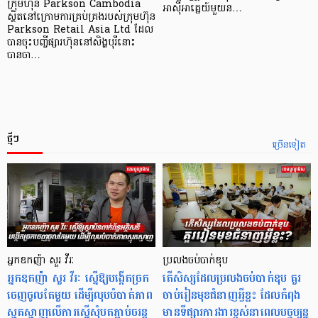
ក្រុមហ៊ុន Parkson Cambodia
អាស៊ី​អាគ្នេយ៍​មួយ​ន…
ស្ថិតនៅក្រោមការគ្រប់គ្រងរបស់ក្រុមហ៊ុន
Parkson Retail Asia Ltd ដែល
បានចុះបញ្ចីផ្សារហ៊ុននៅសិង្ហបុរីនោះ
បានចា…
ថ្មីៗ
ច្រើនទៀត
អ្នកឧកញ៉ា សួរ វីរៈ
ប្រលងចប់បាក់ឌុប
អ្នកឧកញ៉ា សួរ វីរៈ ស្នើឱ្យបង្កើតច្រក
តើសិស្សដែលប្រលងចប់បាក់ឌុប គួរ
ចេញចូលតែមួយ ដើម្បីលុបបំបាត់ភាព
ចាប់រៀនមុខជំនាញអ្វីខ្លះ ដែលកំពុង
ស្មុគស្មាញលើការស្នើសុំបតភ្ជាប់ចរន្ត
មានទីផ្សារការងារខ្ពស់នាពេលបច្ចុប្បន្ន