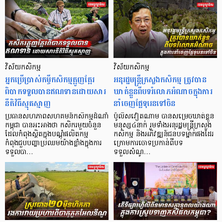
វិស័យកសិកម្ម
វិស័យកសិកម្ម
អ្នកប្រើប្រាស់កម្ចីកសិកម្មត្អូញត្អែរ
អនុរដ្ឋមន្ត្រីក្រសួងកសិកម្ម ត្រូវបាន
ពិបាកទទួលបានឥណទាន​ដោយសារ
ឃាត់ខ្លួនពីបទរំលោភអំណាចក្នុងការ
នីតិវិធីស្មុគស្មាញ
នាំចេញផ្លែទុរេនទៅចិន
ប្រធានសហភាពសហគមន៍កសិកម្មដំណាំ
ប៉ូលិសវៀតណាម បានសម្រេចឃាត់ខ្លួន
កម្ពុជា បានអះអាងថា កសិករមួយចំនួន
មនុស្ស៤នាក់ រួមទាំងអនុរដ្ឋមន្ត្រីក្រសួង
ដែលកំពុងស្ថិតក្នុងបណ្តុំផលិតកម្ម
កសិកម្ម និងអភិវឌ្ឍន៍ជនបទម្នាក់ផងដែរ
កំពុងជួបបញ្ហាប្រឈមយ៉ាងខ្លាំងក្នុងការ
ក្រោមការចោទប្រកាន់ពីបទ
ទទួលបា…
ទទួលសំណូ…