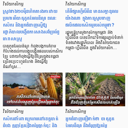
វិស័យកសិកម្ម
វិស័យកសិកម្ម
ស្រូវជាង២០ម៉ឺនហិកតារងការវាយ
តើទីផ្សារហ្វីលីពីន មានសក្តានុពល
ប្រហារពីបាតុភូតអែលនីណូ ខណៈ
យ៉ាងណា ក្នុងការស្រូបទាញ
កសិករ និងអ្នកជំនាញស្នើឱ្យ
ផលិតផលកសិកម្មរបស់កម្ពុជា?
រដ្ឋាភិបាលបង្កើនការសាងសង់ប្រព័ន្ធ
រដ្ឋមន្ត្រីក្រសួងកសិកម្មកម្ពុជា និង
ធារាសាស្ត្រ
ហ្វីលីពីន បានបើកវេទិកាផ្សារភ្ជាប់ទំនាក់
ទំនងរវាងរដ្ឋាភិបាល និងវិស័យឯកជន
បាតុភូតអែលនីណូ កំពុងបង្កការគំរាម
កម្ពុជា-ហ្វីលីពីន ក្នុងវិស័យកសិក…
កំហែងដល់ការបង្កបង្កើនផលរបស់កសិករ
ខ្មែរ ដោយកំពុងធ្វើឱ្យដីស្រែក្នុងខេត្តជា
ច្រើនប្រេះហួតហែង និងធ្វើឱ្យ
ដំណាំស្រ…
វិស័យកសិកម្ម
វិស័យកសិកម្ម
កសិករដាំពោតក្រហមនៅខេត្តបាត់
អ្នកជំនាញជឿជាក់ថា បាតុភូត
ដំបង ត្អូញត្អែររឿងតម្លៃធ្លាក់ចុះ និង
អែលនីណូ នឹងជំរុញឱ្យតម្លៃ