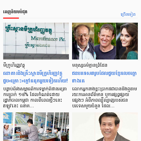
ពេញនិយមបំផុត
ច្រើនទៀត
មីក្រូ​ហិរញ្ញវត្ថុ
មនុស្ស​ធម៌​គ្មាន​ព្រំដែន
ធនាគារ​និង​គ្រឹះស្ថាន​មីក្រូ​ហិរញ្ញវត្ថុ​
ជន​បរទេស​៣​រូប​ដែល​ជួយ​ខ្មែរ​លេច​ធ្លោ​
ជួប«គ្រោះ»ក្តៅ​គគុក​មួយ​ទៀត​ហើយ!
ជាង​គេ
បន្ទាប់​ពី​រង​សម្ពាធ​​ពី​ការ​ទម្លាក់​ពិដាន​អត្រា​
លោកអ្នក​នាង​ខ្លះ​ប្រាកដ​ជា​បាន​​ដឹង​ឮ​តាម​
ការ​ប្រាក់ ១៨​% ដែល​កំណត់​ដោយ​
រយៈ​ការ​អាន​ព័ត៌មាន ឬ​ការ​ផ្សព្វផ្សាយ​
រដ្ឋាភិបាល​កម្ពុជា កាល​ពី​ពេល​ថ្មីៗ​នេះ
ផ្សេងៗ អំពី​ភាព​ល្បីល្បាញ​របស់​ជន​
ឥឡូវ​នេះ ធនាគ…
បរទេស​មួយ​ចំនួន ដែល…