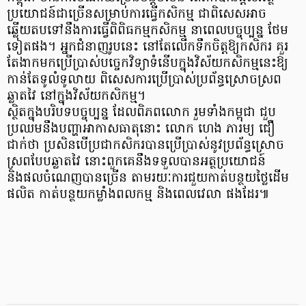
ប្រយោជន៍ជាច្រើនសម្រាប់ការធ្វើកសិកម្ម ជាពិសេសអាច
ឆ្លើយតបទៅនឹងការធ្វើពិពិធកម្មកសិកម្ម នាពេលបច្ចុប្បន្ន ថែម
ទៀតផង។ អ្នកជំនាញរូបនេះ នៅតែលើកទឹកចិត្តឱ្យកសិករ គួរ
តែងាកមកប្រើប្រាស់បច្ចេកវិទ្យាទំនើបក្នុងវិស័យកសិកម្មនេះឱ្យ
កាន់តែទូលំទូលាយ ពិសេសការប្រើប្រាស់ប្រព័ន្ធស្រោចស្រព
ឆ្លាតវៃ នៅក្នុងវិស័យកសិកម្ម។
ស្ថិតក្នុងបរិបទបច្ចុប្បន្ន ដែលពិភពលោក រួមទាំងកម្ពុជា ជួប
ប្រឈមនឹងបញ្ហាអាកាសធាតុនោះ លោក ហេង ភារម្យ ជឿ
ជាក់ថា ប្រសិនបើប្រជាកសិករបានប្រើប្រាស់នូវប្រព័ន្ធស្រោច
ស្រពបែបឆ្លាតវៃ នោះពួកគេនឹងទទួលបានអត្ថប្រយោជន៍
និងផលចំណេញបានច្រើន តាមរយៈការជួយកាត់បន្ថយថ្លៃដើម
ផលិត កាត់បន្ថយកម្លាំងពលកម្ម និងពេលវេលា ផងដែរ៕