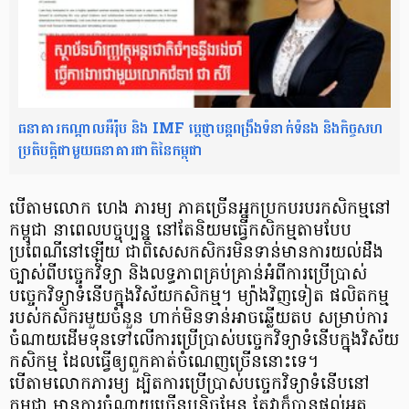
ធនាគារកណ្តាលអឺរ៉ុប និង IMF ប្តេជ្ញាបន្តពង្រឹងទំនាក់ទំនង និងកិច្ចសហ
ប្រតិបត្តិជាមួយធនាគារជាតិនៃកម្ពុជា
បើតាមលោក ហេង ភារម្យ ភាគច្រើនអ្នកប្រកបរបរកសិកម្មនៅ
កម្ពុជា នាពេលបច្ចុប្បន្ន នៅតែនិយមធ្វើកសិកម្មតាមបែប
ប្រពៃណីនៅឡើយ ជាពិសេសកសិករមិនទាន់មានការយល់ដឹង
ច្បាស់ពីបច្ចេកវិទ្យា និងលទ្ធភាពគ្រប់គ្រាន់អំពីការប្រើប្រាស់
បច្ចេកវិទ្យាទំនើបក្នុងវិស័យកសិកម្ម។ ម្យ៉ាងវិញទៀត ផលិតកម្ម
របស់កសិករមួយចំនួន ហាក់មិនទាន់អាចឆ្លើយតប សម្រាប់ការ
ចំណាយដើមទុនទៅលើការប្រើប្រាស់បច្ចេកវិទ្យាទំនើបក្នុងវិស័យ
កសិកម្ម ដែលធ្វើឲ្យពួកគាត់ចំណេញច្រើននោះទេ។
បើតាមលោកភារម្យ ដ្បិតការប្រើប្រាស់បច្ចេកវិទ្យាទំនើបនៅ
កម្ពុជា មានការចំណាយច្រើនបន្តិចមែន តែវាក៏បានផ្ដល់អត្ថ