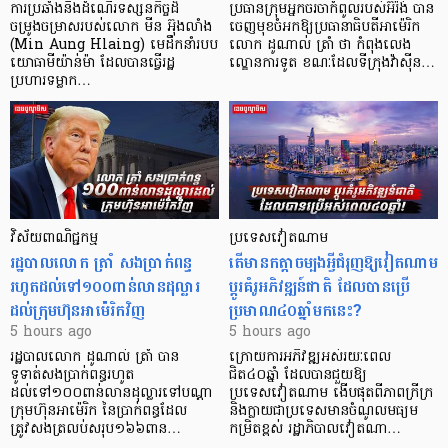
ការប្រឆាំងនឹងដំណើរទស្សនកិច្ចដ៏
ប្រធានក្រុមអ្នកចរចាកំពូលរបស់អ៊ីរ៉ង់ បាន
ចម្រូងចម្រាសរបស់លោក មីន អ៊ុងលាំង
ចេញមុខចំអកឱ្យប្រធានាធិបតីអាម៉េរិក
(Min Aung Hlaing) មេដឹកនាំរបប
លោក ដូណាល់ ត្រាំ ថា កំពុងលេង
យោធាមីយ៉ាន់ម៉ា ដែលបានធ្វើរដ្ឋ
ល្ខោនការទូត ខណៈដែលទីក្រុងវ៉ាស៊ីន…
ប្រហារទម្លាក…
វិស័យ​ពាណិជ្ជកម្ម
ប្រទេសវៀតណាម
រដ្ឋបាលលោក ត្រាំ សងប្រាក់ពន្ធ
តើមានកត្តាចម្បងអ្វីជំរុញឱ្យវៀតណាម
រហូតដល់ទៅ១០០ពាន់លានដុល្លារ
ប្តូរគំរូអភិវឌ្ឍន៍ជាតិ ដែលបានប្រើ
ដល់ក្រុមហ៊ុនអាម៉េរិកវិញ
ប្រមាណ៤០ឆ្នាំមកនេះ?
5 hours ago
5 hours ago
រដ្ឋបាលលោក ដូណាល់ ត្រាំ បាន​
ក្រោយការអភិវឌ្ឍអស់រយៈពេល
ទូទាត់សងប្រាក់ពន្ធរហូត
ជិត៤០ឆ្នាំ ដែលបានជួយឱ្យ​
ដល់ទៅ១០០ពាន់លានដុល្លារទៅបណ្ដា
ប្រទេសវៀតណាម ងើប​ផុតពីភាពក្រីក្រ
ក្រុមហ៊ុនអាម៉េរិក នៃប្រាក់ពន្ធដែល
និងក្លាយជាប្រទេសមានចំណូលមធ្យម
ត្រូវសងត្រលប់សរុប១៦៦ពាន…
កម្រិតខ្ពស់ រដ្ឋាភិបាលវៀតណា…