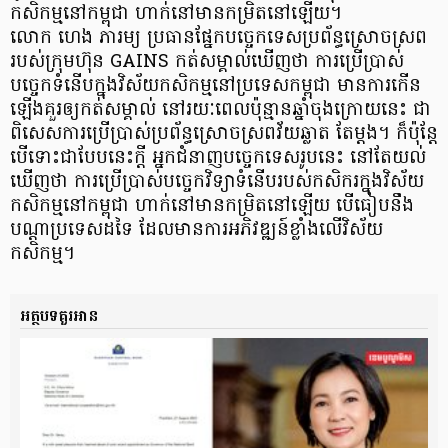
កសិកម្មនៅកម្ពុជា ហាក់នៅមានកម្រិតនៅឡើយ។
លោក ហេង ភារម្យ ប្រធានផ្នែកបច្ចេកទេសប្រព័ន្ធស្រោចស្រព
របស់ក្រុមហ៊ុន GAINS កត់សម្គាល់ឃើញថា ការប្រើប្រាស់
បច្ចេកទំនើបក្នុងវិស័យកសិកម្មនៅប្រទេសកម្ពុជា មានការកើន
ឡើងគួរឲ្យកត់សម្គាល់ នៅរយៈពេលប៉ុន្មានឆ្នាំចុងក្រោយនេះ ជា
ពិសេសការប្រើប្រាស់ប្រព័ន្ធស្រោចស្រពវ័យឆ្លាត តែម្ដង។ ក៏ប៉ុន្តែ
បើទោះជាបែបនេះក្ដី អ្នកជំនាញបច្ចេកទេសរូបនេះ នៅតែយល់
ឃើញថា ការប្រើប្រាស់បច្ចេកវិទ្យាទំនើបរបស់កសិករក្នុងវិស័យ
កសិកម្មនៅកម្ពុជា ហាក់នៅមានកម្រិតនៅឡើយ បើធៀបនឹង
បណ្ដាប្រទេសដទៃ ដែលមានការអភិវឌ្ឍន៍ខ្លាំងលើវិស័យ
កសិកម្ម។
អត្ថបទគួរអាន