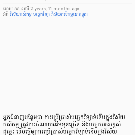
ដោយ
ខន ណារី
2 years, 11 months ago
អំពី
វិស័យកសិកម្ម
បច្ចេកវិទ្យា
វិស័យកសិកម្មនៅកម្ពុជា
អ្នកជំនាញបន្ថែមថា ការប្រើប្រាស់បច្ចេកវិទ្យាទំនើបក្នុងវិស័យ
កសិកម្ម ត្រូវការចំណាយដើមទុនច្រើន និងបច្ចេកទេសខ្ពស់
ដូច្នេះ ទើបធ្វើឲ្យការប្រើប្រាស់បច្ចេកវិទ្យាទំនើបក្នុងវិស័យ