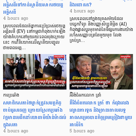
អគ្គិសនីទៅកាន់ស្ថានីយសាករថយន្ត
និងអនាគត?
អគ្គិសនី
4 hours ago
4 hours ago
ស្របពេលនៅក្នុងយុគសម័យដែល
បច្ចេកវិទ្យា និងបញ្ញាសិប្បនិម្មិត (AI)
ស្របពេលដែលនិន្នាការប្រើប្រាស់រថយន្ត
កំពុងផ្លាស់ប្តូរមុខមាត់នៃទីផ្សារការងារយ៉ាង
អគ្គិសនី (EV) នៅកម្ពុជាកំពុងហក់ឡើង
រហ័សសញ្ញាបត្រតែមួយមុខ លែង
យ៉ាងគំហុកនៅមួយរយៈពេលចុងក្រោយ
គ្រប់គ្រ…
នេះ ការវិនិយោគលើស្ថានីយបញ្ចូល
ថាមពលអគ្គ…
ការប្រឆាំង
អ៊ីរ៉ង់ចំអកលោក ត្រាំ
សមាជិកសភាថៃម្នាក់ត្រូវសមត្ថកិច្ច
អ៊ីរ៉ង់ចំអកលោក ត្រាំ ថា កំពុងលេង
ចាប់អូសចេញ ក្រោយស្រែកប្រឆាំង
ល្ខោនការទូត និងច្រានចោលលទ្ធ
វត្តមានមេដឹកនាំយោធាមីយ៉ាន់ម៉ាដល់
ភាពសម្រេចបានកិច្ចព្រមព្រៀងជាមួយ
ក្នុងសភា
អាម៉េរិក
4 hours ago
5 hours ago