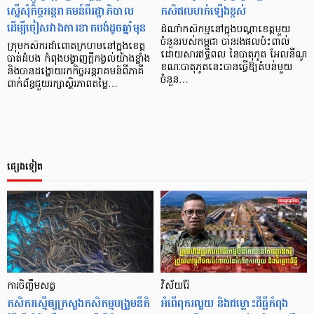
ស្នើសុំកិច្ចអន្តរាគមន៍ពីរដ្ឋាភិបាល
កសិផលហក់ឡើងខ្ពស់
ដើម្បីចៀសវាងការខាតបង់ដូចឆ្នាំមុន
ដំណាំកសិកម្មនៅក្នុង​បណ្ដាខេត្តមួយ
ចំនួនរបស់កម្ពុជា បានរងផលប៉ះពាល់
ក្រុមកសិករដាំពោតក្រហមនៅក្នុងខេត្ត
ដោយសារឥទ្ធិពល នៃបាតុភូត អែលនីណូ
បាត់ដំបង កំពុងបង្ហាញក្តីកង្វល់យ៉ាងខ្លាំង
ខណៈបាតុភូតនេះបានធ្វើឱ្យតំបន់មួយ
និងបានដង្ហោយរកកិច្ចអន្តរាគមន៍ពីភាគី
ចំនួន…
ពាក់ព័ន្ធជួយរក្សាស្ថិរភាពតម្លៃ…
ផ្សេងទៀត
ការចិញ្ចឹមសត្វ
វិស័យរ៉ែ
កសិករស្នើឲ្យក្រសួងកសិកម្មបង្រួមនីតិ
អំពើពុករលួយ និងជម្លោះដីធ្លីកំពុង