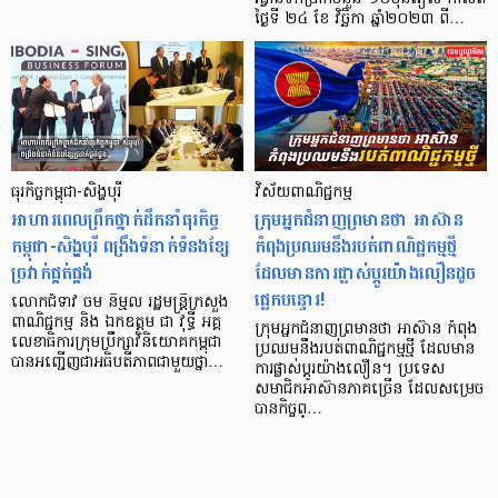
ថ្ងៃទី ២៤ ខែ វិច្ឆិកា ឆ្នាំ២០២៣ ពី…
ធុរកិច្ចកម្ពុជា-សិង្ហបុរី
វិស័យពាណិជ្ជកម្ម
អាហារពេលព្រឹកថ្នាក់ដឹកនាំធុរកិច្ច
ក្រុមអ្នកជំនាញព្រមានថា អាស៊ាន
កម្ពុជា-សិង្ហបុរី ពង្រឹងទំនាក់ទំនងខ្សែ
កំពុងប្រឈមនឹងរបត់ពាណិជ្ជកម្មថ្មី
ច្រវាក់ផ្គត់ផ្គង់
ដែលមានការផ្លាស់ប្តូរយ៉ាងលឿនដូច
ផ្លេកបន្ទោរ!
លោកជំទាវ ចម និម្មល រដ្ឋមន្ត្រីក្រសួង
ពាណិជ្ជកម្ម និង ឯកឧត្តម ជា វុទ្ធី អគ្គ
ក្រុមអ្នកជំនាញព្រមានថា អាស៊ាន កំពុង
លេខាធិការក្រុមប្រឹក្សាវិនិយោគកម្ពុជា
ប្រឈមនឹងរបត់ពាណិជ្ជកម្មថ្មី ដែលមាន
បានអញ្ជើញជាអធិបតីភាពជាមួយថ្នា…
ការផ្លាស់ប្តូរយ៉ាងលឿន។ ប្រទេស
សមាជិកអាស៊ានភាគច្រើន ដែលសម្រេច
បានកិច្ចព្…