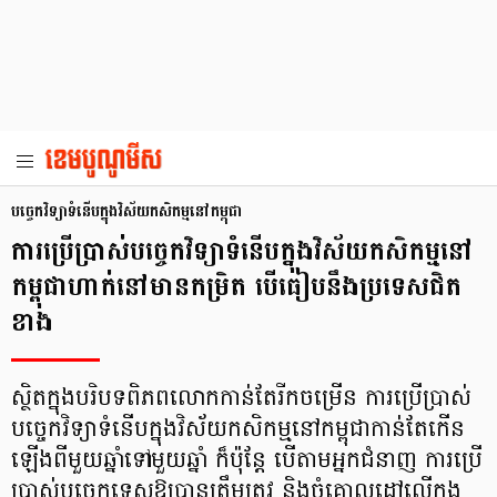
បច្ចេកវិទ្យាទំនើបក្នុងវិស័យកសិកម្មនៅកម្ពុជា
ការប្រើប្រាស់បច្ចេកវិទ្យាទំនើបក្នុងវិស័យកសិកម្មនៅ
កម្ពុជាហាក់នៅមានកម្រិត បើធៀបនឹងប្រទេសជិត
ខាង
ស្ថិតក្នុងបរិបទពិភពលោកកាន់តែរីកចម្រើន ការប្រើប្រាស់
បច្ចេកវិទ្យាទំនើបក្នុងវិស័យកសិកម្មនៅកម្ពុជាកាន់តែកើន
ឡើងពីមួយឆ្នាំទៅមួយឆ្នាំ ក៏ប៉ុន្តែ បើតាមអ្នកជំនាញ ការប្រើ
ប្រាស់បច្ចេកទេសឱ្យបានត្រឹមត្រូវ និងចំគោលដៅលើក្នុង