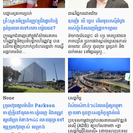
បញ្ហា​អត្រា​ការប្រាក់
ពាណិជ្ជករជោគជ័យ
គ្រឹះស្ថាន​មីក្រូ​ហិរញ្ញវត្ថុ​នឹង​ជួប​វិបត្តិ​
ឧកញ៉ា លី ហួរ៖ ដើមទុនរកស៊ីដំបូង
ធ្ងន់ធ្ងរ​ឈាន​ទៅ​រក​ការ​ក្ស័យធន?
របស់ខ្ញុំកើតចេញពីជ្រូក១ក្បាល
ក្រុម​អ្នក​ជំនាញ​នៅ​ក្នុង​វិស័យ​ធនាគារ
និយាយ​ពី​ឈ្មោះ លី ហួរ មាន​ប្រជាជន​
ហិរញ្ញវត្ថុ​និង​ប្រតិបត្តិករ​ហិរញ្ញ​វត្ថុ បាន​​
ភាគ​ច្រើន ប្រាកដ​ជា​ស្គាល់​ច្បាស់​ណាស់
លើក​ឡើង​ប្រហាក់​ប្រហែល​គ្នា​ថា ការ​ធ្វើ​
តាមរយៈ លីហួរ ដូរ​លុយ ប្តូរ​បា្រក់ និង​
អន្តរាគមន៍​ព…
លក់​មាស នៅ​ផ្សារ​អូរ​ឫ…
None
សេដ្ឋកិច្ច​
ក្រុមហ៊ុនផ្សារទំនើប Parkson
វិស័យ​សំខាន់ៗ​៤​ដែល​ធ្វើ​ឲ្យ​កម្ពុជា​
ចាញ់ក្ដីនៅតុលាការភ្នំពេញ និងតម្រូវ
ក្លាយ​ជា​កូន​ខ្លា​សេដ្ឋកិច្ច​ក្នុង​តំបន់
ឲ្យបង់ប្រាក់ជាង១៤៤ លានដុល្លារទៅ
ប្រទេស​កម្ពុជា​ត្រូវ​បាន​ធនាគារ​អភិវឌ្ឍន៍​
ឲ្យក្រុមហ៊ុនម្ចាស់ គម្រោង
អាស៊ី (ADB) ឲ្យ​រហ័ស​នាមថា «ខ្លា​
សេដ្ឋកិច្ច​ថ្មី​នៃ​អាស៊ី» ដោយសារ​ប្រទេស​