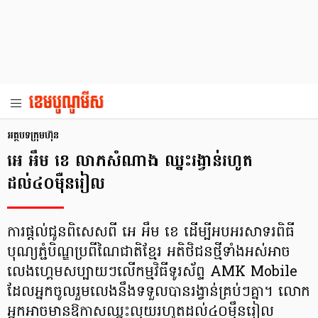
អត្ថបទក្រុមហ៊ុន
អេ អឹម ខេ លាភសំណាង ឈ្នះរង្វាន់រហូត
ដល់៤០ម៉ឺនរៀល
ការផ្ដល់ជូនពិសេសពី អេ អឹម ខេ ដើម្បីអបអរសាទរពិធី
បុណ្យភ្ជំបិណ្ឌប្រពីណៃជាតិខ្មែរ អតិថិជនថ្មីទាំងអស់អាច
លេងហ្គេមសប្បាយៗលើកម្មវិធីទូរស័ព្ទ AMK Mobile
ដែលអ្នកចូលរួមលេងនឹងទទួលបានរង្វាន់គ្រប់ៗគ្នា។ លោក
អ្នកអាចមានឱកាសឈ្នះលុយរហូតដល់៤០ម៉ឹនរៀល