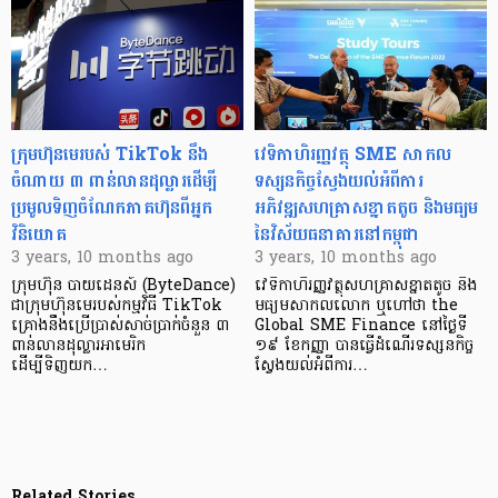
ក្រុមហ៊ុនមេរបស់ TikTok នឹង
វេទិកាហិរញ្ញវត្ថុ SME សាកល
ចំណាយ ៣ ពាន់លានដុល្លារដើម្បី
ទស្សនកិច្ចស្វែងយល់អំពីការ
ប្រមូលទិញចំណែកភាគហ៊ុនពីអ្នក
អភិវឌ្ឍសហគ្រាសខ្នាតតូច និងមធ្យម
វិនិយោគ
នៃវិស័យធនាគារនៅកម្ពុជា
3 years, 10 months ago
3 years, 10 months ago
ក្រុមហ៊ុន បាយដេនស៍ (ByteDance)
វេទិកាហិរញ្ញវត្ថុសហគ្រាសខ្នាតតូច និង
ជាក្រុមហ៊ុនមេរបស់កម្មវិធី TikTok
មធ្យមសាកលលោក ឬហៅថា the
គ្រោងនឹងប្រើប្រាស់សាច់ប្រាក់ចំនួន ៣
Global SME Finance នៅថ្ងៃទី
ពាន់លានដុល្លារអាមេរិក
១៩ ខែកញ្ញា បានធ្វើដំណើរទស្សនកិច្ច
ដើម្បីទិញយក…
ស្វែងយល់អំពីការ…
Related Stories