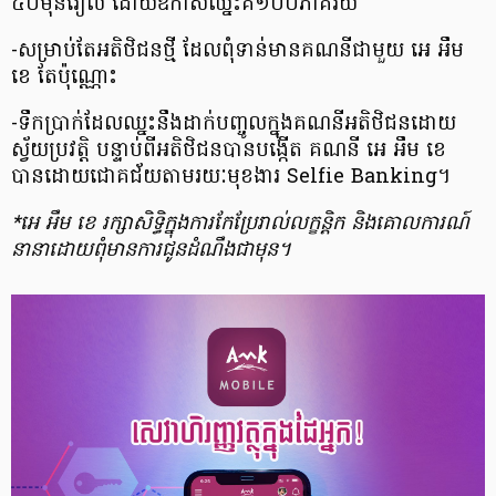
៤០ម៉ឹនរៀល ដោយឱកាសឈ្នះគឺ១០០ភាគរយ
-សម្រាប់តែអតិថិជនថ្មី ដែលពុំទាន់មានគណនីជាមួយ​ អេ អឹម
ខេ តែប៉ុណ្ណោះ
-ទឹកប្រាក់ដែលឈ្នះនឹងដាក់បញ្ចូលក្នុងគណនីអតិថិជនដោយ
ស្វ័យប្រវត្តិ បន្ទាប់ពីអតិថិជនបានបង្កើត គណនី អេ អឹម ខេ
បានដោយជោគជ័យតាមរយៈមុខងារ Selfie Banking។
*អេ អឹម ខេ រក្សាសិទ្ធិក្នុងការកែប្រែរាល់លក្ខន្តិក និងគោលការណ៍
នានាដោយពុំមានការជូនដំណឹងជាមុន។