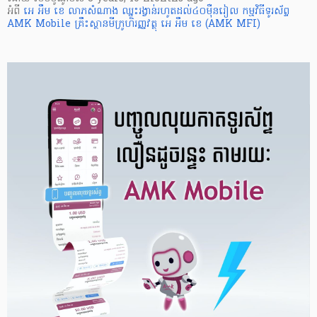
អំពី
អេ អឹម ខេ លាភសំណាង ឈ្នះរង្វាន់រហូតដល់៤០ម៉ឺនរៀល
កម្មវិធីទូរស័ព្ទ
AMK Mobile
គ្រឹះស្ថានមីក្រូហិរញ្ញវត្ថុ អេ អឹម ខេ (AMK MFI)