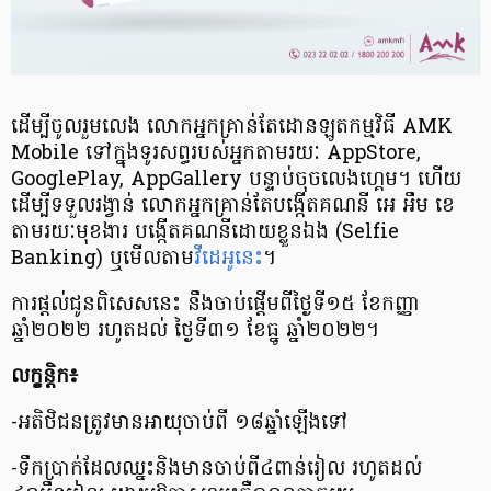
ដើម្បីចូលរួមលេង លោកអ្នកគ្រាន់តែដោនឡូតកម្មវិធី AMK
Mobile ទៅក្នុងទូរសព្ធរបស់អ្នកតាមរយៈ AppStore,
GooglePlay, AppGallery បន្ទាប់ចុចលេងហ្គេម។ ហើយ
ដើម្បីទទួលរង្វាន់ លោកអ្នកគ្រាន់តែបង្កើតគណនី អេ អឹម ខេ
តាមរយៈមុខងារ បង្កើតគណនីដោយខ្លួនឯង (Selfie
Banking) ឬមើលតាម
វីដេអូនេះ
។
ការផ្ដល់ជូនពិសេសនេះ នឹងចាប់ផ្ដើមពីថ្ងៃទី១៥​ ខែកញ្ញា
ឆ្នាំ២០២២ រហូតដល់ ថ្ងៃទី៣១ ខែធ្នូ ឆ្នាំ២០២២។
លក្ខន្តិក៖
-អតិថិជនត្រូវមានអាយុចាប់ពី ១៨ឆ្នាំឡើងទៅ
-ទឹកប្រាក់ដែលឈ្នះនិងមានចាប់ពី៤ពាន់រៀល រហូតដល់