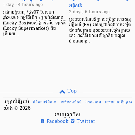
អគ្គិសនី
1 day, 14 hours ago
2 days, 6 hours ago
រាជធានីភ្នំពេញ ថ្ងៃទី07 ខែសីហា
ឆ្នាំ2026៖ កម្មវិធីបើក «ប្រអប់សំណាង
ស្របពេលដែលនិន្នាការប្រើប្រាស់រថយន្ត
(Lucky Box)»របស់ផ្សារទំនើប ឡាក់គី
អគ្គិសនី (EV) នៅកម្ពុជាកំពុងហក់ឡើង
(Lucky Supermarket) គិត
យ៉ាងគំហុកនៅមួយរយៈពេលចុងក្រោយ
ត្រឹមរយ…
នេះ ការវិនិយោគលើស្ថានីយបញ្ចូល
ថាមពលអគ្គ…
Top
រក្សាសិទ្ធិគ្រប់
អំពីគេហទំព័រនេះ
ទាក់ទងយើងខ្ញំ
ឯកជនភាព
លក្ខខណ្ឌ​ប្រើ​ប្រាស់
យ៉ាង © 2026
ខេមបូណូមីស
Facebook
Twitter