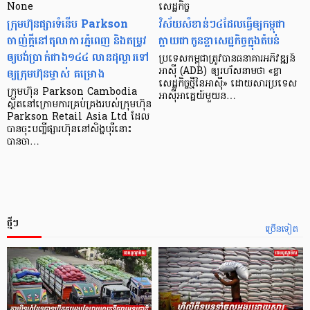
None
សេដ្ឋកិច្ច​
ក្រុមហ៊ុនផ្សារទំនើប Parkson
វិស័យ​សំខាន់ៗ​៤​ដែល​ធ្វើ​ឲ្យ​កម្ពុជា​
ចាញ់ក្ដីនៅតុលាការភ្នំពេញ និងតម្រូវ
ក្លាយ​ជា​កូន​ខ្លា​សេដ្ឋកិច្ច​ក្នុង​តំបន់
ឲ្យបង់ប្រាក់ជាង១៤៤ លានដុល្លារទៅ
ប្រទេស​កម្ពុជា​ត្រូវ​បាន​ធនាគារ​អភិវឌ្ឍន៍​
ឲ្យក្រុមហ៊ុនម្ចាស់ គម្រោង
អាស៊ី (ADB) ឲ្យ​រហ័ស​នាមថា «ខ្លា​
សេដ្ឋកិច្ច​ថ្មី​នៃ​អាស៊ី» ដោយសារ​ប្រទេស​
ក្រុមហ៊ុន Parkson Cambodia
អាស៊ី​អាគ្នេយ៍​មួយ​ន…
ស្ថិតនៅក្រោមការគ្រប់គ្រងរបស់ក្រុមហ៊ុន
Parkson Retail Asia Ltd ដែល
បានចុះបញ្ចីផ្សារហ៊ុននៅសិង្ហបុរីនោះ
បានចា…
ថ្មីៗ
ច្រើនទៀត