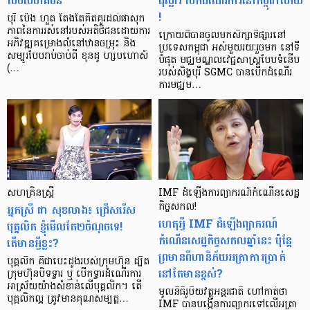
បែបសហគមន៍
ដុល្លារ បើកដំណើរការ​នៅកម្ពុជា​ហើយ
!
បុរី ប៉េង ហួត តែងតែគិតគូរដល់ផាសុក
ភាពនៃការរស់នៅរបស់អតិថិជនដោយការ
ក្រោយពីបានចូលមកសិក្សាទីផ្សារនៅ
អភិវឌ្ឍគម្រោងលំនៅឋានចម្រុះ និង
ប្រទេសកម្ពុជា អស់មួយរយៈរួចមក នៅទី
សម្បូរបែបរាប់ចាប់ពី ខុនដូ ហ្សបហោស៍
បំផុត មជ្ឈមណ្ឌលវេជ្ជសាស្ត្របែបទំនើប
(…
របស់សិង្ហបុរី SGMC បានបើកដំណើរ
ការមជ្ឈម…
សហគ្រិនស្ត្រី
IMF ដំឡើងការព្យាករណ៍កំណើនសេដ្ឋ
អ្នកស្រី ជា សុខលាង៖ ជ្រើសរើស
កិច្ចសកល!
ហេតុអ្វី IMF ដំឡើងព្យាករណ៍
បុគ្គលិក ខ្ញុំមើលតែ២ចំណុចទេ!
កំណើនសេដ្ឋកិច្ចសកលឆ្នាំនេះ ប៉ុន្តែ
តើមានអ្វីខ្លះ?
ព្រមានពីហានិភ័យអត្រាការប្រាក់
បុគ្គលិក គឺជាបេះដូងរបស់ក្រុមហ៊ុន ដ្បិត
នៅតែមានខ្ពស់?
ក្រុមហ៊ុនបិទទ្វារ ឬ បើកទ្វារដំណើរការ
អាស្រ័យយ៉ាងសំខាន់លើបុគ្គលិក។ តើ
មូលនិធិរូបិយវត្ថុអន្តរជាតិ ហៅកាត់ថា
បុគ្គលិកល្អ ត្រូវមានគុណសម្បត្ត…
IMF បានបង្កើនការព្យាករទៅលើអត្រា