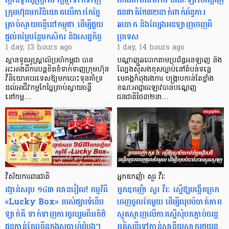
ក្រុមហ៊ុនមក​វិនិយោគលើការកែច្នៃ
ជនជាតិថៃ៣២នាក់ពាក់ព័ន្ធការ
គ្រាប់ស្វាយចន្ទីនៅកម្ពុជា ដើម្បីជួយ
ឆបោក និងល្បែងអនឡាញចេញពី
ផ្តល់តម្លៃបន្ថែមកសិករ និងសេដ្ឋកិច្ច
ប្រទេស
1 day, 13 hours ago
1 day, 14 hours ago
ស្ថានទូតអូស្ត្រាលីប្រចាំកម្ពុជា បាន
បណ្តាញឆបោកតាមប្រព័ន្ធអនឡាញ និង
អះអាងពីការបន្តខិតខំទាក់ទាញក្រុមហ៊ុន
ល្បែងស៊ីសងខុសច្បាប់នៅតំបន់ទន្លេ
វិនិយោគបរទេសឱ្យមកបោះទុនគាំទ្រ
មេគង្គកំពុងរងការ បង្ក្រាប​កាន់តែខ្លាំង
ដល់អាជីវកម្មកែច្នៃគ្រាប់ស្វាយចន្ទី
ខណៈអាជ្ញាធរឡាវបានបណ្តេញ
នៅកម្ព…
ជនជាតិថៃ៣២នា…
វិស័យការពារជាតិ
អ្នកឧកញ៉ា សួរ វីរៈ
រង្វាន់សរុប ១៤៣ លានរៀល! កម្មវិធី
អ្នកឧកញ៉ា សួរ វីរៈ ស្នើឱ្យបង្កើតច្រក
«Lucky Box» របស់ផ្សារទំនើប
ចេញចូលតែមួយ ដើម្បីលុបបំបាត់ភាព
ឡាក់គី ទាក់ទាញការចូលរួមពីអតិថិ
ស្មុគស្មាញលើការស្នើសុំបតភ្ជាប់ចរន្ត
ជនកាន់តែច្រើនក្នុងសប្តាហ៍ដំបូង។
អគ្គិសនីទៅកាន់ស្ថានីយសាករថយន្ត