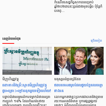
កំណើនសេដ្ឋកិច្ចសាកលសម្រាប់
ឆ្នាំ២០២៣នេះខ្ពស់ជាងមុនបន្តិច ប៉ុន្តែក៏
បានព្…
ពេញនិយមបំផុត
ច្រើនទៀត
មីក្រូ​ហិរញ្ញវត្ថុ
មនុស្ស​ធម៌​គ្មាន​ព្រំដែន
ធនាគារ​និង​គ្រឹះស្ថាន​មីក្រូ​ហិរញ្ញវត្ថុ​
ជន​បរទេស​៣​រូប​ដែល​ជួយ​ខ្មែរ​លេច​ធ្លោ​
ជួប«គ្រោះ»ក្តៅ​គគុក​មួយ​ទៀត​ហើយ!
ជាង​គេ
បន្ទាប់​ពី​រង​សម្ពាធ​​ពី​ការ​ទម្លាក់​ពិដាន​អត្រា​
លោកអ្នក​នាង​ខ្លះ​ប្រាកដ​ជា​បាន​​ដឹង​ឮ​តាម​
ការ​ប្រាក់ ១៨​% ដែល​កំណត់​ដោយ​
រយៈ​ការ​អាន​ព័ត៌មាន ឬ​ការ​ផ្សព្វផ្សាយ​
រដ្ឋាភិបាល​កម្ពុជា កាល​ពី​ពេល​ថ្មីៗ​នេះ
ផ្សេងៗ អំពី​ភាព​ល្បីល្បាញ​របស់​ជន​