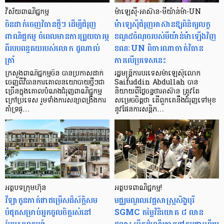
វិស័យពាណិជ្ជកម្ម
ម៉ាឡេស៊ី-អាស៊ាន-មីយ៉ាន់ម៉ា-UN
ចិនដាក់ចេញវិធានថ្មីៗ ដើម្បីជំរុញ
ម៉ាឡេស៊ីជំរុញអាស៊ានឱ្យពិនិត្យលក្ខ
ពាណិជ្ជកម្ម ចំពេលមានការព្រួយបារម្ភ
ខណ្ឌ៥ចំណុចរបស់មីយ៉ាន់ម៉ាឡើងវិញ
ពីរបបពន្ធគយរបស់លោក ដូណាល់
ខណៈUN ពិចារណាចាត់វិធាន
ត្រាំ
ការលើប្រទេសនេះ
ក្រសួងពាណិជ្ជកម្មចិន បានប្រកាសដាក់
រដ្ឋមន្ត្រីការបរទេសម៉ាឡេស៊ីលោក
ចេញពីវិធានការគោលនយោបាយថ្មីៗជា
Saifuddin Abdullah បាន
ច្រើនក្នុងគោលបំណងជំរុញពាណិជ្ជកម្ម
និយាយពីថ្ងៃចន្ទថាអាស៊ាន ត្រូវតែ
ក្រៅប្រទេស រួមទាំងការសន្យាពង្រឹងការ
សម្រេចចិត្តថា តើពួកគេនឹងជំរុញទៅមុខ
គាំទ្រផ្…
នូវផែនការសន្តិភ…
អត្ថបទក្រុមហ៊ុន
អត្ថបទពាណិជ្ជកម្ម!
វីឡាកូនកាត់ជាជម្រើសដ៏ស័ក្ដិសម
មជ្ឈមណ្ឌលវេជ្ជសាស្ត្រសិង្ហបុរី
បំផុតសម្រាប់អ្នកចូលចិត្តរស់នៅ
SGMC តម្លៃវិនិយោគ ៨ លាន