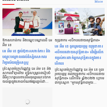
More
ឱកាសហាត់ការ និងបណ្ដុះបណ្ដាលពី អេ
យុទ្ធនាការ «បើកបរដោយសុវត្ថិភាព»
អឹម ខេ
អេ អឹម ខេ ចូលរួមឧបត្ថម្ភ យុទ្ធនាការ
អេ អឹម ខេ ផ្ដល់ឱកាសហាត់ការ និង
«បើកបរដោយសុវត្ថិភាព» ដើម្បីលើក
បណ្ដុះបណ្ដាលដល់និស្សិតសាកល
កម្ពស់ការពាក់មួកសុវត្ថិភាពក្នុងការ
វិទ្យាល័យពុទ្ធិសាស្រ្ដ
បើកបរ
គ្រឹះស្ថានមីក្រូហិរញ្ញវត្ថុ អេ អឹម ខេ និង
គ្រឹះស្ថានមីក្រូហិរញ្ញវត្ថុ អេ អឹម ខេ ចូល
សាកលវិទ្យាល័យ ពុទ្ធិសាស្រ្ដបានរៀបចំ
រួមឧបត្ថម្ភ ដល់យុទ្ធនាការ «បើកបរដោយ
ពិធីចុះហត្ថលេខាលើអនុស្សារណៈយោគ
សុវត្ថិភាព» លើកទី៦ ឆ្នាំ២០២២ ក្រោម
យល់គ្នាក្នុងគោលបំណងផ្សារភ្ជាប់រវា…
ពាក្យស្លោក “មួកសុវត្ថិភាពមួយ…