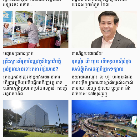
ឥឡូវ​នេះ ធនាគ…
បរទេស​មួយ​ចំនួន ដែល…
បញ្ហា​អត្រា​ការប្រាក់
ពាណិជ្ជករជោគជ័យ
គ្រឹះស្ថាន​មីក្រូ​ហិរញ្ញវត្ថុ​នឹង​ជួប​វិបត្តិ​
ឧកញ៉ា លី ហួរ៖ ដើមទុនរកស៊ីដំបូង
ធ្ងន់ធ្ងរ​ឈាន​ទៅ​រក​ការ​ក្ស័យធន?
របស់ខ្ញុំកើតចេញពីជ្រូក១ក្បាល
ក្រុម​អ្នក​ជំនាញ​នៅ​ក្នុង​វិស័យ​ធនាគារ
និយាយ​ពី​ឈ្មោះ លី ហួរ មាន​ប្រជាជន​
ហិរញ្ញវត្ថុ​និង​ប្រតិបត្តិករ​ហិរញ្ញ​វត្ថុ បាន​​
ភាគ​ច្រើន ប្រាកដ​ជា​ស្គាល់​ច្បាស់​ណាស់
លើក​ឡើង​ប្រហាក់​ប្រហែល​គ្នា​ថា ការ​ធ្វើ​
តាមរយៈ លីហួរ ដូរ​លុយ ប្តូរ​បា្រក់ និង​
អន្តរាគមន៍​ព…
លក់​មាស នៅ​ផ្សារ​អូរ​ឫ…