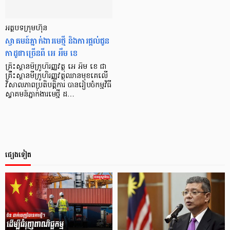
អត្ថបទក្រុមហ៊ុន
ស្វាគមន៍ភ្នាក់ងារមេថ្មី និងការផ្ដល់ជូន
កាដូជាច្រើនពី អេ អឹម ខេ
គ្រឹះស្ថានមីក្រូហិរញ្ញវត្ថុ អេ អឹម ខេ ជា
គ្រឹះស្ថានមីក្រូហិរញ្ញវត្ថុឈានមុខគេលើ
វិសាលភាពប្រតិបត្តិការ បានរៀបចំកម្មវិធី
ស្វាគមន៍ភ្នាក់ងារមេថ្មី ដ…
ផ្សេងទៀត