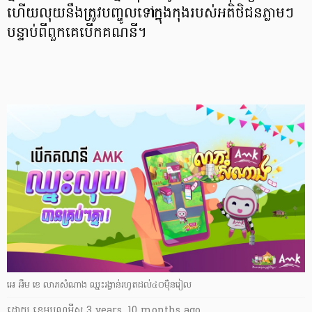
ហើយលុយនឹងត្រូវបញ្ចូលទៅក្នុងកុងរបស់អតិថិជនភ្លាមៗ
បន្ទាប់ពីពួកគេបើកគណនី។
អេ អឹម ខេ លាភសំណាង ឈ្នះរង្វាន់រហូតដល់៤០ម៉ឺនរៀល
ដោយ
​ ខេមបូណូមីស
3 years, 10 months ago