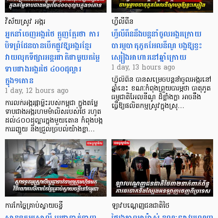
វិស័យស្រូវ អង្ករ
ហ្វីលីពីន
អ្នកនាំចេញអង្ករថៃ ត្អូញត្អែរថា ការ
ហ្វីលីពីននឹងបន្តនាំចូលអង្ករក្រោយ
បិទព្រំដែនបានបើកផ្លូវឱ្យអង្ករខ្មែរ
បារម្ភបាតុភូតអែលនីណូ បង្កឱ្យខ្វះ
វាយលុកទីផ្សារអន្តរជាតិជាមួយតម្លៃ
ស្បៀងអាហារនៅឆ្នាំក្រោយ
ទាបជាងអង្ករថៃ ៤០០ដុល្លារ
1 day, 13 hours ago
ក្នុង១តោន
ហ្វីលីពីន បាន​សម្រេចបន្តនាំចូលអង្ករនៅ
ឆ្នាំនេះ ខណៈកំពុងព្រួយបារម្ភថា បាតុភូត
1 day, 12 hours ago
ធម្មជាតិអែលនីណូ ដ៏ខ្លាំងក្លា​ អាចនឹង
ការលក់អង្ករផ្កាម្លិះរបស់កម្ពុជា ក្នុងតម្លៃ
ធ្វើឱ្យផលិតកម្មស្រូវក្នុងស្រុ…
ទាបជាងអង្ករហមម៉ាលិសរបស់ថៃ រហូត
ដល់៤០០ដុល្លារក្នុងមួយតោន កំពុងបង្ក
ការរញ្ជួយ និងជ្រួលច្របល់យ៉ាងខ្លា…
ការកែច្នៃគ្រាប់ស្វាយចន្ទី
ឡាវបណ្តេញជនជាតិថៃ
ស្ថានទូតអូស្ត្រាលី ប្តេជ្ញាទាក់ទាញ
ថៃរងភាពអាម៉ាស់ ខណៈឡាវបណ្តេញ