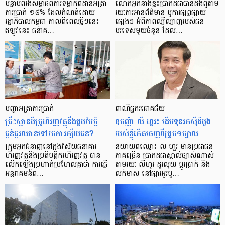
បន្ទាប់​ពី​រង​សម្ពាធ​​ពី​ការ​ទម្លាក់​ពិដាន​អត្រា​
លោកអ្នក​នាង​ខ្លះ​ប្រាកដ​ជា​បាន​​ដឹង​ឮ​តាម​
ការ​ប្រាក់ ១៨​% ដែល​កំណត់​ដោយ​
រយៈ​ការ​អាន​ព័ត៌មាន ឬ​ការ​ផ្សព្វផ្សាយ​
រដ្ឋាភិបាល​កម្ពុជា កាល​ពី​ពេល​ថ្មីៗ​នេះ
ផ្សេងៗ អំពី​ភាព​ល្បីល្បាញ​របស់​ជន​
ឥឡូវ​នេះ ធនាគ…
បរទេស​មួយ​ចំនួន ដែល…
បញ្ហា​អត្រា​ការប្រាក់
ពាណិជ្ជករជោគជ័យ
គ្រឹះស្ថាន​មីក្រូ​ហិរញ្ញវត្ថុ​នឹង​ជួប​វិបត្តិ​
ឧកញ៉ា លី ហួរ៖ ដើមទុនរកស៊ីដំបូង
ធ្ងន់ធ្ងរ​ឈាន​ទៅ​រក​ការ​ក្ស័យធន?
របស់ខ្ញុំកើតចេញពីជ្រូក១ក្បាល
ក្រុម​អ្នក​ជំនាញ​នៅ​ក្នុង​វិស័យ​ធនាគារ
និយាយ​ពី​ឈ្មោះ លី ហួរ មាន​ប្រជាជន​
ហិរញ្ញវត្ថុ​និង​ប្រតិបត្តិករ​ហិរញ្ញ​វត្ថុ បាន​​
ភាគ​ច្រើន ប្រាកដ​ជា​ស្គាល់​ច្បាស់​ណាស់
លើក​ឡើង​ប្រហាក់​ប្រហែល​គ្នា​ថា ការ​ធ្វើ​
តាមរយៈ លីហួរ ដូរ​លុយ ប្តូរ​បា្រក់ និង​
អន្តរាគមន៍​ព…
លក់​មាស នៅ​ផ្សារ​អូរ​ឫ…