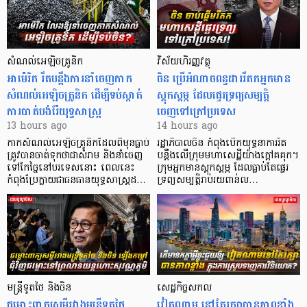
សំណល់អេឡិចត្រូនិក
វិស័យហិរញ្ញវត្ថុ
អាម៉េរិក រឹតបន្តឹងការនាំចេញកាក
ចិន ប្រើ​អំណាចពន្ធដាររឹតកអ្នកមាន
សំណល់អេឡិចត្រូនិក ដើម្បីទប់ស្កាត់
ស្ដុកស្ដម្ភ ដែលផ្ទេរទ្រព្យសម្បត្តិ
ការបាត់បង់រ៉ែយុទ្ធសាស្ត្រ
ចេញទៅក្រៅប្រទេស
13 hours ago
14 hours ago
កាក​សំណល់​អេឡិច​ត្រូនិកដែល​ពីមុនធ្លាប់​
រដ្ឋាភិបាលចិន កំពុងបើកយុទ្ធនាការរឹត
ត្រូវបានចាត់ទុកថាជាសំរាម និងនាំចេញ
បន្តឹងលើក្រុមមហាសេដ្ឋី​យ៉ាង​ក្ដៅគគុក។
ទៅកែច្នៃនៅបរទេស​នោះ ពេលនេះ
​ក្រុមអ្នកមានស្ដុកស្ដម្ភ ដែល​ធ្លាប់​តែផ្ទេរ
កំពុងប្រែក្លាយជាធនធានយុទ្ធសាស្ត្រដ…
ទ្រព្យសម្បត្តិរាប់រយពាន់ល…
មន្ត្រីទូតថៃ និងចិន
សេដ្ឋកិច្ចសកល
ជម្លោះពាក្យសម្តីរវាងមន្ត្រីទូតថៃ
វៀតណាម នៅតែរក្សាបានភាពខ្លាំង