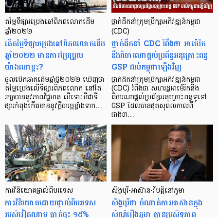
តម្លៃទីផ្សារប្រេងឆៅពិភពលោកដើម
ថ្នាក់ដឹកនាំក្រុមប្រឹក្សាអភិវឌ្ឍន៍កម្ពុជា
ឆ្នាំ២០២២
(CDC)
តើតម្លៃទីផ្សារប្រេងឆៅពិភពលោកដើម
ថ្នាក់ដឹកនាំ CDC រំពឹងថា អាម៉េរិក
ឆ្នាំ២០២២ មានការប្រែប្រួល
នឹងពិចារណាផ្ដល់ប្រព័ន្ធអនុគ្រោះពន្ធ
យ៉ាងណាខ្លះ?
GSP ដល់កម្ពុជាឡើងវិញ
ចូលបើកឆាកដើមឆ្នាំថ្មី២០២២ ឃើញថា
ថ្នាក់ដឹកនាំក្រុមប្រឹក្សាអភិវឌ្ឍន៍កម្ពុជា
តម្លៃប្រេងលើទីផ្សារពិភពលោក នៅតែ
(CDC) រំពឹងថា សហរដ្ឋអាម៉េរិកនឹង
រក្សាបាននូវភាពវិជ្ជមាន បើទោះបីជាទី
ពិចារណាផ្តល់ប្រព័ន្ធអនុគ្រោះពន្ធទូទៅ
ផ្សារកំពុងកើតមាននូវក្ដីបារម្ភខ្លាំងទាក…
GSP ដែលបានផុតសុពលកាលពី
ជាង៣…
ការវិនិយោគផ្ទាល់ពីបរទេស
សិង្ហបុរី-អាស៊ាន-វិបត្តិនៅភូមា
ការវិនិយោគដោយផ្ទាល់ពីបរទេស
សិង្ហបុរីថា ចំណាត់ការអាស៊ានក្នុង
របស់វៀតណាម ធ្លាក់ចុះ ១៥%
សំណុំរឿងភូមា គ្មានប្រសិទ្ធភាព