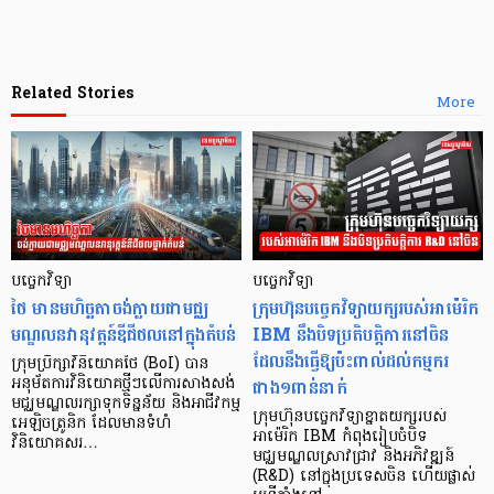
Related Stories
More
បច្ចេកវិទ្យា
បច្ចេកវិទ្យា
ថៃ មានមហិច្ឆតាចង់ក្លាយជាមជ្ឈ
ក្រុមហ៊ុនបច្ចេកវិទ្យាយក្សរបស់អាម៉េរិក
មណ្ឌលនវានុវត្តន៍ឌីជីថលនៅក្នុងតំបន់
IBM នឹងបិទប្រតិបត្តិការនៅចិន
ដែលនឹងធ្វើឱ្យប៉ះពាល់ដល់កម្មករ
ក្រុមប្រឹក្សាវិនិយោគថៃ (BoI) បាន
ជាង១ពាន់នាក់
អនុម័តការវិនិយោគថ្មីៗលើការសាងសង់
មជ្ឈមណ្ឌលរក្សាទុកទិន្នន័យ និងអាជីវកម្ម
ក្រុមហ៊ុនបច្ចេកវិទ្យាខ្នាតយក្សរបស់
អេឡិចត្រូនិក ដែលមានទំហំ
អាម៉េរិក IBM កំពុងរៀបចំបិទ
វិនិយោគសរ…
មជ្ឈមណ្ឌលស្រាវជ្រាវ និងអភិវឌ្ឍន៍
(R&D) នៅក្នុងប្រទេសចិន ហើយផ្លាស់