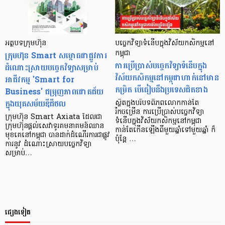
អត្ថបទក្រុមហ៊ុន
បច្ចេកវិទ្យាទំនើបក្នុងវិស័យកសិកម្មនៅ
ក្រុមហ៊ុន Smart សម្ពោធជាផ្លូវការ
កម្ពុជា
ការប្រើប្រាស់បច្ចេកវិទ្យាទំនើបក្នុង
ដំណោះស្រាយបច្ចេកវិទ្យាសម្រាប់
វិស័យកសិកម្មនៅកម្ពុជាហាក់នៅមាន
អាជីវកម្ម 'Smart for
កម្រិត បើធៀបនឹងប្រទេសជិតខាង
Business' ជម្រុញភាពជោគជ័យ
ក្នុងយុគសម័យឌីជីថល
ស្ថិតក្នុងបរិបទពិភពលោកកាន់តែ
រីកចម្រើន ការប្រើប្រាស់បច្ចេកវិទ្យា
ក្រុមហ៊ុន Smart Axiata ដែលជា
ទំនើបក្នុងវិស័យកសិកម្មនៅកម្ពុជា
ក្រុមហ៊ុនផ្តល់សេវាទូរគមនាគមន៍ឈាន
កាន់តែកើនឡើងពីមួយឆ្នាំទៅមួយឆ្នាំ ក៏
មុខគេនៅកម្ពុជា បានដាក់ដំណើរការជាផ្លូវ
ប៉ុន្តែ …
ការនូវ ដំណោះស្រាយបច្ចេកវិទ្យា
សម្រាប់…
ផ្សេងទៀត