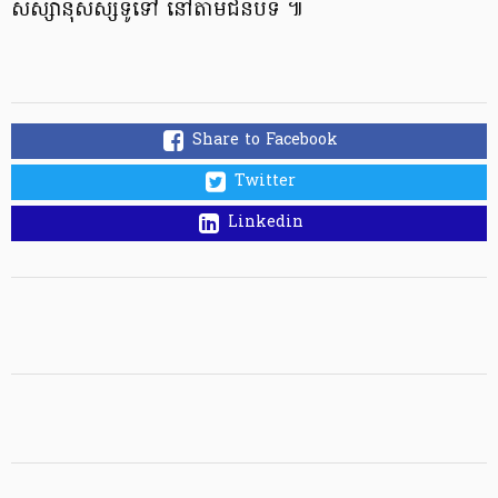
សិស្សានុសិស្សទូទៅ នៅតាមជនបទ ៕
Share to Facebook
Twitter
Linkedin