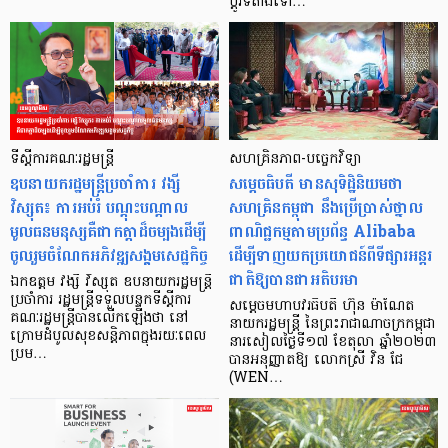
ប្តូរទីតាំងទៅ…
ទីស្ដីការគណៈរដ្ឋមន្ត្រី
សហគ្រិនភាព-បច្ចេកវិទ្យា
ឧបនាយករដ្ឋមន្ត្រីប្រចាំការ វង្សី
សម្តេចធិបតី មានសុទិដ្ឋិនិយមថា
វិស្សុត៖ ការអប់រំ បណ្តុះបណ្តាល
សហគ្រិនកម្ពុជា នឹងប្រើប្រាស់ថ្នាល
មូលធនមនុស្សគឺជាកត្តាដ៏ចម្បងដើម្បី
ពាណិជ្ជកម្មតាមប្រព័ន្ធ Alibaba
ចូលរួមចំណែកអភិវឌ្ឍសង្គមសេដ្ឋកិច្ច
ដើម្បីទាញយកប្រយោជន៍ពីទីផ្សារអន្តរ
ជាតិឱ្យបានជាអតិបរមា
ឯកឧត្តម វង្សី វិស្សុត ឧបនាយករដ្ឋមន្ត្រី
ប្រចាំការ រដ្ឋមន្ត្រីទទួលបន្ទុកទីស្តីការ
សម្តេចមហាបវរធិបតី ហ៊ុន ម៉ាណែត
គណៈរដ្ឋមន្ត្រីបានលើកឡើងថា នៅ
នាយករដ្ឋមន្រ្តី នៃព្រះរាជាណាចក្រកម្ពុជា
ក្រោមដំបូលសុខសន្តិភាពក្នុងរយៈពេល
នារសៀលថ្ងៃទី១៧ ខែតុលា ឆ្នាំ២០២៣
ប្រម…
បានអនុញ្ញាតឱ្យ លោកស្រី វិន ជែ
(WEN…