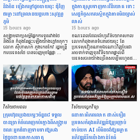
និងចិន ឡើងកម្ដៅដូចបាយពុះ ជុំវិញ
ក្នុងការស្រូបទាញការវិនិយោគ​ ទោះ
ជម្លោះនៅព្រលានយន្តហោះសុវណ្ណ
សេដ្ឋកិច្ចសកលស្ថិតក្នុងភាពមិនច្បាស់
ភូមិ
លាស់
15 hours ago
15 hours ago
សង្គ្រាមពាក្យសម្តីផ្នែកការទូតរវាងថៃ
ខណៈពេលដែលលំហូរវិនិយោគសកល
និងចិន កំពុងតែផ្ទុះឡើងយ៉ាងក្តៅគគុក។
លោកកំពុងមានទំនោរថយចុះ តែ
លោក ស៊ីហាសាក់ ភួងកេតកែវ រដ្ឋមន្ត្រី
ប្រទេសវៀតណាមឯណោះវិញបែរជា
ការបរទេសថៃ បានចេញមុខផ្លែផ្កា …
អាចទាក់ទាញទុនវិនិយោគផ្ទាល់ពី
បរទេសបានយ៉ាងច្រើនសម្បើមរហូតដ…
វិស័យថាមពល
វិស័យបច្ចេកវិទ្យា
ក្រុមហ៊ុនប្រេងយក្សៗចំនួន៨ ទទួល
ធនាគារពិភពលោក ដាស់តឿន
បានប្រាក់ចំណេញកប់ក្តោងពីសង្គ្រាម
ប្រទេសកំពុងអភិវឌ្ឍន៍ឱ្យប្រញាប់
ខណៈអ្នកជំនាញទាមទារឱ្យសង
ចាប់យក AI បើមិនចង់ឱ្យគម្លាត
ថ្លៃខូចខាតអាកាសធាតុ
អភិវឌ្ឍន៍រីកប៉ោងកាន់តែធំ