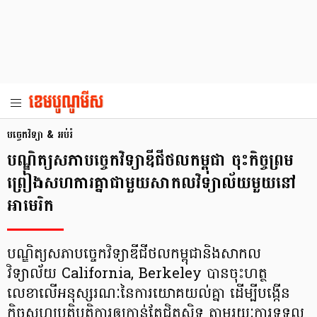
បច្ចេកវិទ្យា & អប់រំ
បណ្ឌិត្យសភាបច្ចេកវិទ្យាឌីជីថលកម្ពុជា ចុះកិច្ចព្រម
ព្រៀង​សហការគ្នា​ជាមួយសាកលវិទ្យាល័យមួយនៅ
អាមេរិក
បណ្ឌិត្យសភាបច្ចេកវិទ្យាឌីជីថលកម្ពុជានិងសាកល
វិទ្យាល័យ California, Berkeley បានចុះហត្ថ
លេខាលើអនុស្សរណៈនៃការយោគយល់គ្នា ដើម្បីបង្កើន
កិច្ចសហប្រតិបត្តិការឲ្យកាន់តែជិតស្និទ្ធ តាមរយៈការទទួល