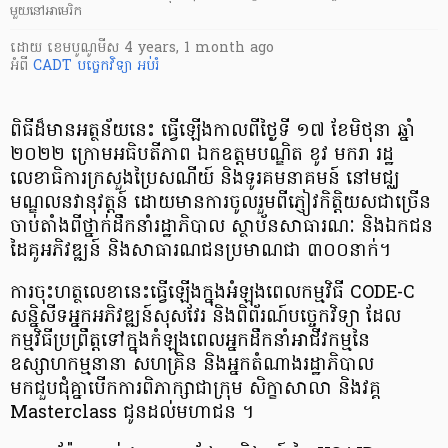
មួយនៅអាមេរិក
ដោយ
​ ខេមបូណូមីស
4 years, 1 month ago
អំពី
CADT
បច្ចេកវិទ្យា
អប់រំ
ពិធីដ៏មានអត្ថន័យនេះ ធ្វើឡើងកាលពី​ថ្ងៃទី ១៧ ខែមិថុនា ឆ្នាំ
២០២២ ក្រោមអធិបតីភាព ឯកឧត្តមបណ្ឌិត ខូវ មករា រដ្ឋ
លេខាធិការក្រសួងប្រៃសណីយ៍ និងទូរគមនាគមន៍ នៅមជ្ឈ
មណ្ឌលនវានុវត្តន៍ ដោយមានការចូលរួមពីភ្ញៀវកិត្តិយសជាច្រើន
ចាប់តាំងពីថ្នាក់ដឹកនាំរដ្ឋាភិបាល ស្ថាប័នសាធារណៈ និងឯកជន
ដៃគូអភិវឌ្ឍន៍ និងសាធារណជនប្រមាណជា ៣០០នាក់។
ការចុះហត្ថលេខានេះធ្វើឡើងក្នុងអំឡុងពេលកម្មវិធី CODE-C
សន្និសីទអ្នកអភិវឌ្ឍន៍សុសវែរ និងពិព័រណ៍បច្ចេកវិទ្យា ដែល
កម្មវិធីប្រព្រឹត្តទៅក្នុងកំឡុងពេលអ្នកដឹកនាំអាជីវកម្មនៃ
ឧស្សាហកម្មនានា សហគ្រិន និងអ្នកតំណាងរដ្ឋាភិបាល
មកជួបជំុគ្នាបើកការពិភាក្សាជាក្រុម សិក្ខាសាលា និងវគ្គ
Masterclass ជូនដល់មហាជន ។