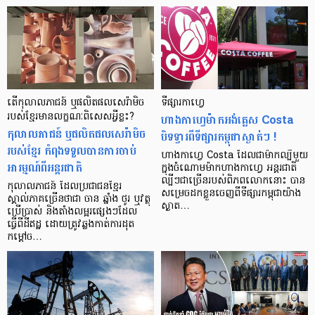
តើកុលាលភាជន៍ ឬផលិតផលសេរ៉ាមិច
ទីផ្សារ​កាហ្វេ
របស់ខ្មែរមានលក្ខណៈពិសេសអ្វីខ្លះ?
ហាងកាហ្វេម៉ាកអង់គ្លេស Costa
កុលាលភាជន៍ ឬផលិតផលសេរ៉ាមិច
បិទទ្វារពីទីផ្សារកម្ពុជាស្ងាត់ៗ !
របស់ខ្មែរ កំពុងទទួលបានការចាប់
ហាងកាហ្វេ Costa ដែលជាម៉ាកល្បីមួយ
អារម្មណ៍ពីអន្តរជាតិ
ក្នុងចំណោមម៉ាកហាងកាហ្វេ អន្តរជាតិ
ល្បីៗជាច្រើនរបស់ពិភពលោកនោះ បាន
កុលាលភាជន៍ ដែលប្រជាជនខ្មែរ
សម្រេចដកខ្លួនចេញពីទីផ្សារកម្ពុជាយ៉ាង
ស្គាល់ភាគច្រើនថាជា ចាន ឆ្នាំង ថូរ ឬវត្ថុ
ស្ងាត…
ប្រើប្រាស់ និងតាំងលម្អរផ្សេងៗដែល
ធ្វើពីដីឥដ្ឋ ដោយត្រូវឆ្លងកាត់ការដុត
កម្តៅច…