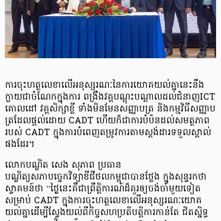
ការចុះហត្ថលេខាលើអនុស្សរណៈនៃការយោគយល់គ្នានេះនឹង
ក្លាយជាចំណែកក្នុងការ ពង្រឹងវគ្គបណ្តុះបណ្តាលដល់ជំនាញICT
គោលដៅ វគ្គសិក្សាខ្លី ទាំងមិនមែនសញ្ញាបត្រ និងកម្មវិធីសញ្ញាប
ត្រដែលផ្តល់ដោយ CADT ហើយក៏ជាការបំប៉នដល់សមត្ថភាព
របស់ CADT ក្នុងការបំពេញតម្រូវការតាមស្តង់ដារទទួលស្គាល់
ផងដែរ។
លោកបណ្ឌិត សេង សុភាព ប្រធាន
បណ្ឌិត្យសភាបច្ចេកវិទ្យាឌីជីថលកម្ពុជាបានថ្លែង ក្នុងសុន្ទរកថា
ស្វាគមន៍ថា “ថ្ងៃនេះគឺជាព្រឹត្តិការណ៍ដ៏គួរឲ្យចង់ចាំមួយទៀត
សម្រាប់ CADT ក្នុងការចុះហត្ថលេខាលើអនុស្សរណៈយោគ
យល់គ្នាដើម្បីស្វែងយល់ពីកិច្ចសហប្រតិបត្តិការកាន់តែ ជិតស្និទ្ធ