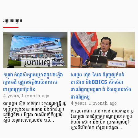
អត្ថបទបន្ទាប់
កម្ពុជាកំពុងសិក្សាគម្រោងផ្លូវរថភ្លើង
សម្ដេច ហ៊ុន សែន ជំរុញឲ្យតំបន់
ក្រោមដី ឬផ្លូវរថភ្លើងលើអាកាស
អាស៊ាន និងBRICS បើកចំហ
ជាមួយក្រុមហ៊ុនចិន
ពាណិជ្ជកម្មអន្តរជាតិ និងបន្ថយរបាំង
ពាណិជ្ជកម្ម
4 years, 1 month ago
4 years, 1 month ago
ឯកឧត្តម ស៊ុន ចាន់ថុល ទេសរដ្ឋមន្ត្រី រដ្ឋ
មន្ត្រីក្រសួងសាធារណការ និងដឹកជញ្ជូន
សម្ដេចតេជោ ហ៊ុន សែន នាយករដ្ឋមន្រ្តី
នៅថ្ងៃទី២៤ មិថុនា បានដឹកនាំកិច្ចប្រជុំ
នៃកម្ពុជា បានជំរុញឲ្យបណ្ដាប្រទេសក្នុង
ស្តីពី លទ្ធផលសិក្សាបឋម លើ…
តំបន់អាស៊ាន និងប្រ៊ីក ប្រកាន់ខ្ជាប់នូវ
ស្មារតីបើកចំហ គាំទ្រប្រព័ន្ធពា…