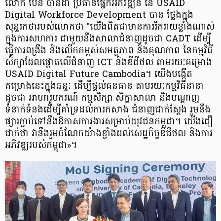
លោក ប៉ែន ចាន់ដា ប្រធានផ្នែកអភិវឌ្ឍន៍ នៃ USAID
Digital Workforce Development បាន ថ្លែងក្នុង
សុន្ទរកថារបស់លោកថា "យើងពិតជាមានការរីករាយខ្លាំងណាស់
ក្នុងការសហការ ជាមួយនឹងសាលាជំនាញដូចជា CADT ដើម្បី
ធ្វើការពង្រឹង និងលើកកម្ពស់សមត្ថភាព និងគុណភាព នៃកម្មវិធី
សិក្សាដែលផ្តោតលើជំនាញ ICT និងឌីជីថល តាមរយៈគម្រោង
USAID Digital Future Cambodia។ យើងបង្កើត
គម្រោងនេះក្នុងឆន្ទៈ ដើម្បីផ្តល់ធនធាន តាមរយៈកម្មវិធីនានា
ដូចជា អាហារូបករណ៍ កម្មសិក្សា សិក្ខាសាលា និងបណ្តាញ
ទំនាក់ទំនងដើម្បីគាំទ្រដល់ការកសាង ជំនាញជាក់ស្តែង រួមនឹង
ផ្សារភ្ជាប់ទៅនឹងឱកាសការងារសម្រាប់យុវជនកម្ពុជា។ យើង​ជឿ​
ជាក់​ថា វា​នឹង​រួម​ចំណែក​យ៉ាង​ខ្លាំង​ដល់​សេដ្ឋកិច្ច​ឌីជីថល និង​ការ​
អភិវឌ្ឍ​របស់​កម្ពុជា»។