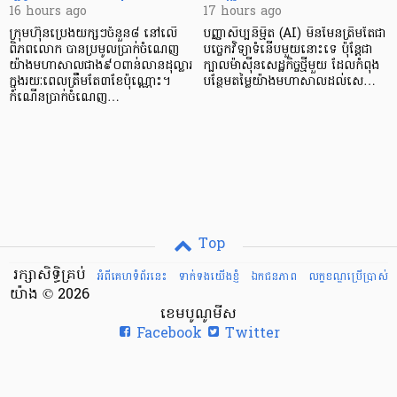
16 hours ago
17 hours ago
ក្រុមហ៊ុនប្រេងយក្សៗចំនួន៨ នៅលើ
បញ្ញាសិប្បនិម្មិត (AI) មិនមែនត្រឹមតែជា
ពិភពលោក បានប្រមូលប្រាក់ចំណេញ
បច្ចេកវិទ្យាទំនើបមួយនោះទេ ប៉ុន្តែជា
យ៉ាងមហាសាលជាង៩០ពាន់លានដុល្លារ
ក្បាលម៉ាស៊ីនសេដ្ឋកិច្ចថ្មីមួយ ដែលកំពុង
ក្នុងរយៈពេលត្រឹមតែ៣ខែប៉ុណ្ណោះ។
បន្ថែមតម្លៃយ៉ាងមហាសាលដល់សេ…
កំណើនប្រាក់ចំណេញ…
Top
រក្សាសិទ្ធិគ្រប់
អំពីគេហទំព័រនេះ
ទាក់ទងយើងខ្ញំ
ឯកជនភាព
លក្ខខណ្ឌ​ប្រើ​ប្រាស់
យ៉ាង © 2026
ខេមបូណូមីស
Facebook
Twitter