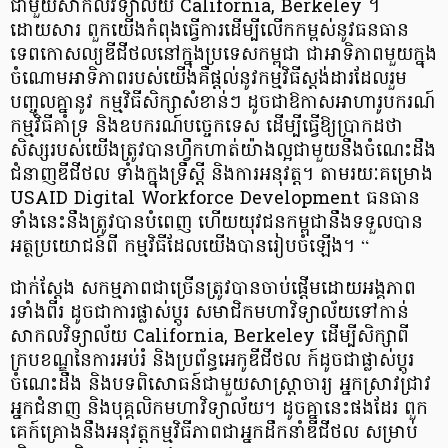
ជាមួយសាកលវិទ្យាល័យ California, Berkeley ។
ដោយសារ ពួកយើងកំពុងធ្វើការដើម្បីលើកកម្ពស់នូវធនធាន
ទេពកោសល្យឌីជីថលនៅក្នុងប្រទេសកម្ពុជា ជាអាទិភាពមួយក្នុង
ចំណោមអាទិភាពរបស់យើងគឺផ្តល់នូវកម្មវិធីស្តង់ដារដែលរួម
បញ្ចូលគ្នានូវ កម្មវិធីសិក្សាសំខាន់ៗ ដូចជាឱកាសអាហារូបករណ៍
កម្មវិធីគាំទ្រ និងឧបករណ៍បច្ចេកទេស ដើម្បីធ្វើឱ្យប្រាកដថា
សិស្សរបស់យើងត្រូវបានហ្វឹកហាត់យ៉ាងល្អជាមួយនឹងចំណេះដឹង
ជំនាញឌីជីថល ទាំងក្នុងទ្រឹស្តី និងការអនុវត្ត។ តាមរយៈគម្រោង
USAID Digital Workforce Development ធនធាន
ទាំងនេះនឹងត្រូវបានបំពេញ ហើយយុវជនកម្ពុជានឹងទទួលបាន
អត្ថប្រយោជន៍ពី កម្មវិធីដែលយើងបានរៀបចំឡើង។ “
ជាក់ស្តែង សកម្មភាពជាច្រើនត្រូវបានចាប់ផ្តើមដោយអង្គភាព
រទាំងពីរ ដូចជាការផ្លាស់ប្តូរ សមាជិកមហាវិទ្យាល័យទៅកាន់
សាកលវិទ្យាល័យ California, Berkeley ដើម្បីសិក្សាពី
ក្របខណ្ឌនៃការអប់រំ និងប្រព័ន្ធអេកូឌីជីថល ក៍ដូចជាផ្លាស់ប្តូរ
ចំណេះដឹង និងបទពិសោធន៍ជាមួយសាស្រ្តាចារ្យ អ្នកស្រាវជ្រាវ
អ្នកជំនាញ និងបុគ្គលិកមហាវិទ្យាល័យ។ ដូចគ្នានេះផងដែរ ពួក
គេក៍គ្រោងនឹងអនុវត្តកម្មវិធីភាពជាអ្នកដឹកនាំឌីជីថល សម្រាប់