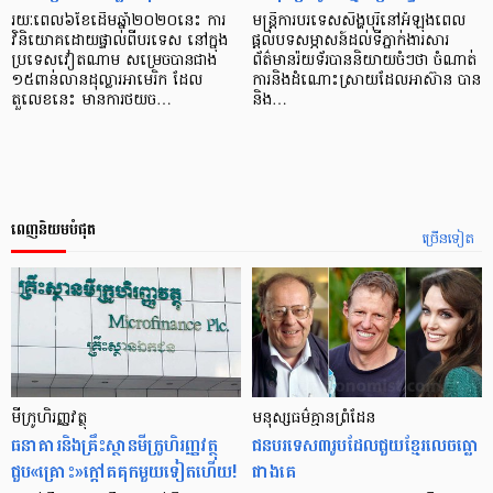
រយៈពេល៦ខែដើមឆ្នាំ២០២០នេះ ការ
មន្ត្រីការបរទេសសិង្ហបុរីនៅអំឡុងពេល
វិនិយោគដោយផ្ទាល់ពីបរទេស នៅក្នុង
ផ្តល់បទសម្ភាសន៍ដល់ទីភ្នាក់ងារសារ
ប្រទេសវៀតណាម សម្រេចបានជាង
ព័ត៌មានរ៉យទ័របាននិយាយចំៗថា ចំណាត់
១៥ពាន់លានដុល្លារអាមេរិក ដែល
ការនិងដំណោះស្រាយដែលអាស៊ាន បាន
តួលេខនេះ មានការថយច…
និង…
ពេញនិយមបំផុត
ច្រើនទៀត
មីក្រូ​ហិរញ្ញវត្ថុ
មនុស្ស​ធម៌​គ្មាន​ព្រំដែន
ធនាគារ​និង​គ្រឹះស្ថាន​មីក្រូ​ហិរញ្ញវត្ថុ​
ជន​បរទេស​៣​រូប​ដែល​ជួយ​ខ្មែរ​លេច​ធ្លោ​
ជួប«គ្រោះ»ក្តៅ​គគុក​មួយ​ទៀត​ហើយ!
ជាង​គេ