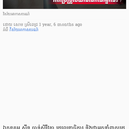
វិស័យអាកាសចរណ៍
ដោយ
សោម ស្រីពេជ្រ
1 year, 6 months ago
អំពី
វិស័យអាកាសចរណ៍
ឯកឧត្តម ស៊ីន ចាន់សិរីវុត្ថា រដ្ឋលេខាធិការ និងជាអ្នកនាំពាក្យរដ្ឋ