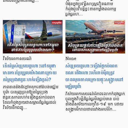
តាំងពីសង្គ្រាមនៅមជ្ឈ…
បំផុតក្នុងប្រវត្តិសាស្ត្រវៀតណាម
កំពុងជួបវិបត្តិខ្វះខាតកម្លាំងពលកម្ម
ធ្ងន់ធ្ងររហ…
វិស័យអាកាសចរណ៍
None
តើតម្លៃសំបុត្រយន្តហោះនៅកម្ពុជា
សំបុត្រយន្តហោះឡើងថ្លៃកប់ពពក
មានការប្រែប្រួលយ៉ាងណាក្រោយ
ខណៈជើងហោះហើររាប់ម៉ឺនត្រូវ
តម្លៃប្រេងឥន្ធនៈហក់ឡើងខ្ពស់?
បានលុបចោលក្រោយផ្ទុះសង្គ្រាមនៅ
មជ្ឈិមបូព៌ា
ភាពតានតឹងដ៏ក្តៅគគុកនៅតំបន់មជ្ឈិម
បូព៌ា បានរុញច្រានឱ្យតម្លៃប្រេង
វិស័យអាកាសចរណ៍ពិភពលោកកំពុងធ្លាក់
ឥន្ធនៈសកលហក់ឡើងខ្ពស់កប់ពពក
ចូលក្នុងវិបត្តិដ៏ធ្ងន់ធ្ងរមិនធ្លាប់មាន ចាប់
ដែលកំពុងក្លាយជាសម្ពាធដ៏ធ្ងន់ធ្ងរដល់
តាំងពីសម័យកាលកូវីដ-១៩ មក ដោយ
វិស័យដឹកជញ្ជូ…
សង្គ្រាមរីករាលដាលរវាងអាម៉េរិក…