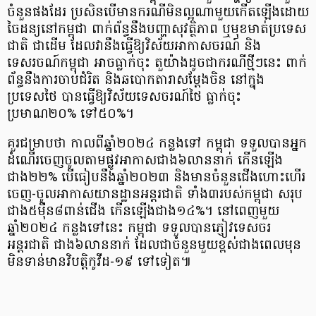
ចំនួនផងដែរ ប្រសិនបើមានករណីមិនល្អណាមួយកើតឡើងដោយ
ចៃដន្យនៅកម្ពុជា ពាក់ព័ន្ធនឹងបញ្ហាសុវត្ថិភាព ឬមុខមាត់ប្រទេស
ជាតិ ជាដើម ដែលវានឹងធ្វើឱ្យវិស័យអាកាសចរណ៍ និង
ទេសរចណ៍កម្ពុជា អាចធ្លាក់ចុះ តួយ៉ាងដូចជាករណីថ្មីៗនេះ ពាក់
ព័ន្ធនឹងការចាប់ជំរិត និងឆបោកតារាសម្តែងចិន នៅក្នុង
ប្រទេសថៃ បានធ្វើឱ្យវិស័យទេសចរណ៍ថៃ ធ្លាក់ចុះ
ប្រមាណ២០% ទៅ៥០%។
​គួរជម្រាបថា កាលពីឆ្នាំ២០២៤ កន្លងទៅ កម្ពុជា ទទួលបានអ្នក
ដំណើរចេញចូលតាមផ្លូវអាកាសជាង៦លាននាក់ កើនឡើង
ជាង២២% បើធៀបនឹងឆ្នាំ២០២៣ និងមានចំនួនជើងហោះហើរ
ចេញ-ចូលអាកាសយានដ្ឋានអន្តរជាតិ ទាំង៣របស់កម្ពុជា សរុប
ជាង៥ម៉ឺន៨ពាន់ជើង កើនឡើងជាង១៤%។ នៅពេញមួយ
ឆ្នាំ២០២៤ កន្លងទៅនេះ កម្ពុជា ទទួលបានភ្ញៀវទេសចរ
អន្តរជាតិ ជាង៦លាននាក់ ដែលជាចំនួនមួយខ្ពស់ជាងពេលមុន
មិនទាន់មានវិបត្តិកូវីដ-១៩ ទៅទៀត៕