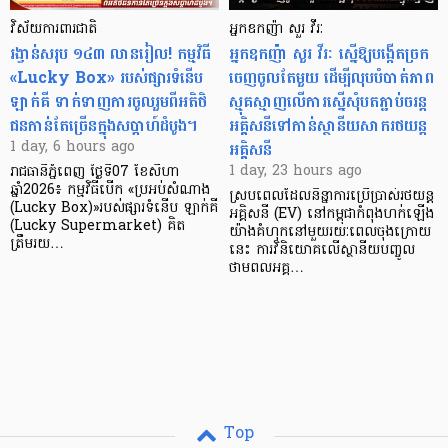
វិស័យការពារជាតិ
អ្នកឧកញ៉ា សួរ វីរៈ
រង្វាន់សរុប ១៤៣ លានរៀល! កម្មវិធី
អ្នកឧកញ៉ា សួរ វីរៈ ស្នើឱ្យបង្កើតច្រក
«Lucky Box» របស់ផ្សារទំនើប
ចេញចូលតែមួយ ដើម្បីលុបបំបាត់ភាព
ឡាក់គី ទាក់ទាញការចូលរួមពីអតិថិ
ស្មុគស្មាញលើការស្នើសុំបតភ្ជាប់ចរន្ត
ជនកាន់តែច្រើនក្នុងសប្តាហ៍ដំបូង។
អគ្គិសនីទៅកាន់ស្ថានីយសាករថយន្ត
អគ្គិសនី
1 day, 6 hours ago
1 day, 23 hours ago
រាជធានីភ្នំពេញ ថ្ងៃទី07 ខែសីហា
ឆ្នាំ2026៖ កម្មវិធីបើក «ប្រអប់សំណាង
ស្របពេលដែលនិន្នាការប្រើប្រាស់រថយន្ត
(Lucky Box)»របស់ផ្សារទំនើប ឡាក់គី
អគ្គិសនី (EV) នៅកម្ពុជាកំពុងហក់ឡើង
(Lucky Supermarket) គិត
យ៉ាងគំហុកនៅមួយរយៈពេលចុងក្រោយ
ត្រឹមរយ…
នេះ ការវិនិយោគលើស្ថានីយបញ្ចូល
ថាមពលអគ្គ…
Top