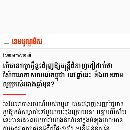
វិស័យអាកាសចរណ៍
តើមានកត្តាអ្វីខ្លះជំរុញឱ្យមន្រ្តីជំនាញជឿជាក់ថា
វិស័យអាកាសចរណ៍កម្ពុជា នៅឆ្នាំនេះ នឹងមានភាព
ល្អប្រសើរជាងឆ្នាំមុន?
វិស័យអាកាសចរណ៍របស់កម្ពុជា បានបង្ហាញសញ្ញាវិជ្ជមាន
គួរឱ្យកត់សម្គាល់នៅមួយរយៈចុងក្រោយនេះ បន្ទាប់ពីវិស័យ
នេះបានរងផលប៉ះពាល់យ៉ាងដំណំនៅក្នុងអំឡុងពេលមាន
ការឆ្លងរាតត្បាតនៃជំងឺកូវីដ-១៩។ មន្ត្រីជាន់ខ្ពស់នៃ