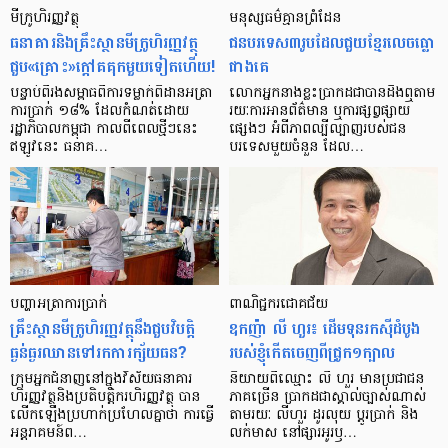
មីក្រូ​ហិរញ្ញវត្ថុ
មនុស្ស​ធម៌​គ្មាន​ព្រំដែន
ធនាគារ​និង​គ្រឹះស្ថាន​មីក្រូ​ហិរញ្ញវត្ថុ​
ជន​បរទេស​៣​រូប​ដែល​ជួយ​ខ្មែរ​លេច​ធ្លោ​
ជួប«គ្រោះ»ក្តៅ​គគុក​មួយ​ទៀត​ហើយ!
ជាង​គេ
បន្ទាប់​ពី​រង​សម្ពាធ​​ពី​ការ​ទម្លាក់​ពិដាន​អត្រា​
លោកអ្នក​នាង​ខ្លះ​ប្រាកដ​ជា​បាន​​ដឹង​ឮ​តាម​
ការ​ប្រាក់ ១៨​% ដែល​កំណត់​ដោយ​
រយៈ​ការ​អាន​ព័ត៌មាន ឬ​ការ​ផ្សព្វផ្សាយ​
រដ្ឋាភិបាល​កម្ពុជា កាល​ពី​ពេល​ថ្មីៗ​នេះ
ផ្សេងៗ អំពី​ភាព​ល្បីល្បាញ​របស់​ជន​
ឥឡូវ​នេះ ធនាគ…
បរទេស​មួយ​ចំនួន ដែល…
បញ្ហា​អត្រា​ការប្រាក់
ពាណិជ្ជករជោគជ័យ
គ្រឹះស្ថាន​មីក្រូ​ហិរញ្ញវត្ថុ​នឹង​ជួប​វិបត្តិ​
ឧកញ៉ា លី ហួរ៖ ដើមទុនរកស៊ីដំបូង
ធ្ងន់ធ្ងរ​ឈាន​ទៅ​រក​ការ​ក្ស័យធន?
របស់ខ្ញុំកើតចេញពីជ្រូក១ក្បាល
ក្រុម​អ្នក​ជំនាញ​នៅ​ក្នុង​វិស័យ​ធនាគារ
និយាយ​ពី​ឈ្មោះ លី ហួរ មាន​ប្រជាជន​
ហិរញ្ញវត្ថុ​និង​ប្រតិបត្តិករ​ហិរញ្ញ​វត្ថុ បាន​​
ភាគ​ច្រើន ប្រាកដ​ជា​ស្គាល់​ច្បាស់​ណាស់
លើក​ឡើង​ប្រហាក់​ប្រហែល​គ្នា​ថា ការ​ធ្វើ​
តាមរយៈ លីហួរ ដូរ​លុយ ប្តូរ​បា្រក់ និង​
អន្តរាគមន៍​ព…
លក់​មាស នៅ​ផ្សារ​អូរ​ឫ…