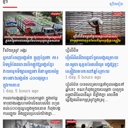
ថ្មីៗ
ច្រើនទៀត
វិស័យស្រូវ អង្ករ
ហ្វីលីពីន
អ្នកនាំចេញអង្ករថៃ ត្អូញត្អែរថា ការ
ហ្វីលីពីននឹងបន្តនាំចូលអង្ករក្រោយ
បិទព្រំដែនបានបើកផ្លូវឱ្យអង្ករខ្មែរ
បារម្ភបាតុភូតអែលនីណូ បង្កឱ្យខ្វះ
វាយលុកទីផ្សារអន្តរជាតិជាមួយតម្លៃ
ស្បៀងអាហារនៅឆ្នាំក្រោយ
ទាបជាងអង្ករថៃ ៤០០ដុល្លារ
1 day, 5 hours ago
ក្នុង១តោន
ហ្វីលីពីន បាន​សម្រេចបន្តនាំចូលអង្ករនៅ
ឆ្នាំនេះ ខណៈកំពុងព្រួយបារម្ភថា បាតុភូត
1 day, 5 hours ago
ធម្មជាតិអែលនីណូ ដ៏ខ្លាំងក្លា​ អាចនឹង
ការលក់អង្ករផ្កាម្លិះរបស់កម្ពុជា ក្នុងតម្លៃ
ធ្វើឱ្យផលិតកម្មស្រូវក្នុងស្រុ…
ទាបជាងអង្ករហមម៉ាលិសរបស់ថៃ រហូត
ដល់៤០០ដុល្លារក្នុងមួយតោន កំពុងបង្ក
ការរញ្ជួយ និងជ្រួលច្របល់យ៉ាងខ្លា…