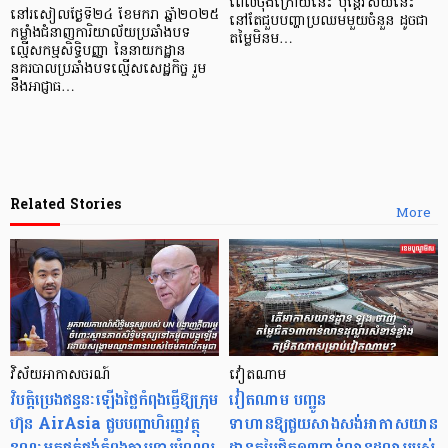
ពេលចុងក្រោយនេះ ប៉ុន្តែវិស័យនេះ
នៅរសៀលថ្ងៃទី២៤ ខែមករា ឆ្នាំ២០២៥
នៅតែជួបបញ្ហាប្រឈមមួយចំនួន ដូចជា
កម្លាំងជំនាញការិយាល័យប្រឆាំងបទ
តម្លៃមិនម…
ល្មើសកម្មសិទ្ធិបញ្ញា នៃនាយកដ្ឋាន
នគរបាលប្រឆាំងបទល្មើសសេដ្ឋកិច្ច រួម
នឹងអាជ្ញាធ…
Related Stories
More
វិស័យអាកាសចរណ៍
វៀតណាម
វិបត្តិប្រេងឥន្ធនៈឡើងថ្លៃកំពុងធ្វើឱ្យក្រុម
វៀតណាម បញ្ជូន
ហ៊ុន AirAsia ជួបបញ្ហាហិរញ្ញវត្ថុ
ទាហានឱ្យជួយសាងសង់អាកាសយាន
ខណៈអ្នកផ្គត់ផ្គង់កំពុងតាមទារបំណុល
ដ្ឋានតម្លៃជិត១៣ពាន់លានដុល្លាររបស់