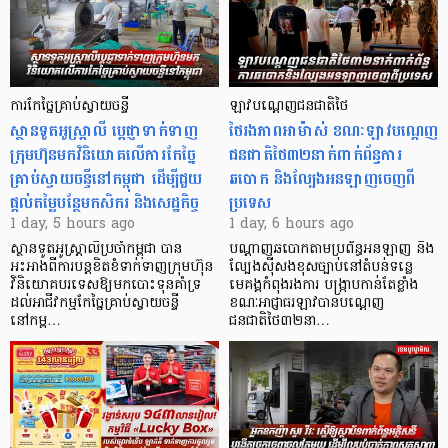
ការកែច្នៃគ្រាប់ស្វាយចន្ទី
ឡាវបណ្តេញជនជាតិថៃ
ស្ថានទូតអូស្ត្រាលី ប្តេជ្ញាទាក់ទាញ
ថៃរងភាពអាម៉ាស់ ខណៈឡាវបណ្តេញ
ក្រុមហ៊ុនមក​វិនិយោគលើការកែច្នៃ
ជនជាតិថៃ៣២នាក់ពាក់ព័ន្ធការ
គ្រាប់ស្វាយចន្ទីនៅកម្ពុជា ដើម្បីជួយ
ឆបោក និងល្បែងអនឡាញចេញពី
ផ្តល់តម្លៃបន្ថែមកសិករ និងសេដ្ឋកិច្ច
ប្រទេស
1 day, 5 hours ago
1 day, 6 hours ago
ស្ថានទូតអូស្ត្រាលីប្រចាំកម្ពុជា បាន
បណ្តាញឆបោកតាមប្រព័ន្ធអនឡាញ និង
អះអាងពីការបន្តខិតខំទាក់ទាញក្រុមហ៊ុន
ល្បែងស៊ីសងខុសច្បាប់នៅតំបន់ទន្លេ
វិនិយោគបរទេសឱ្យមកបោះទុនគាំទ្រ
មេគង្គកំពុងរងការ បង្ក្រាប​កាន់តែខ្លាំង
ដល់អាជីវកម្មកែច្នៃគ្រាប់ស្វាយចន្ទី
ខណៈអាជ្ញាធរឡាវបានបណ្តេញ
នៅកម្ព…
ជនជាតិថៃ៣២នា…