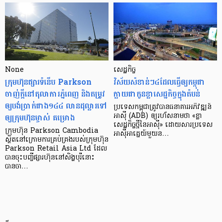
None
សេដ្ឋកិច្ច​
ក្រុមហ៊ុនផ្សារទំនើប Parkson
វិស័យ​សំខាន់ៗ​៤​ដែល​ធ្វើ​ឲ្យ​កម្ពុជា​
ចាញ់ក្ដីនៅតុលាការភ្នំពេញ និងតម្រូវ
ក្លាយ​ជា​កូន​ខ្លា​សេដ្ឋកិច្ច​ក្នុង​តំបន់
ឲ្យបង់ប្រាក់ជាង១៤៤ លានដុល្លារទៅ
ប្រទេស​កម្ពុជា​ត្រូវ​បាន​ធនាគារ​អភិវឌ្ឍន៍​
ឲ្យក្រុមហ៊ុនម្ចាស់ គម្រោង
អាស៊ី (ADB) ឲ្យ​រហ័ស​នាមថា «ខ្លា​
សេដ្ឋកិច្ច​ថ្មី​នៃ​អាស៊ី» ដោយសារ​ប្រទេស​
ក្រុមហ៊ុន Parkson Cambodia
អាស៊ី​អាគ្នេយ៍​មួយ​ន…
ស្ថិតនៅក្រោមការគ្រប់គ្រងរបស់ក្រុមហ៊ុន
Parkson Retail Asia Ltd ដែល
បានចុះបញ្ចីផ្សារហ៊ុននៅសិង្ហបុរីនោះ
បានចា…