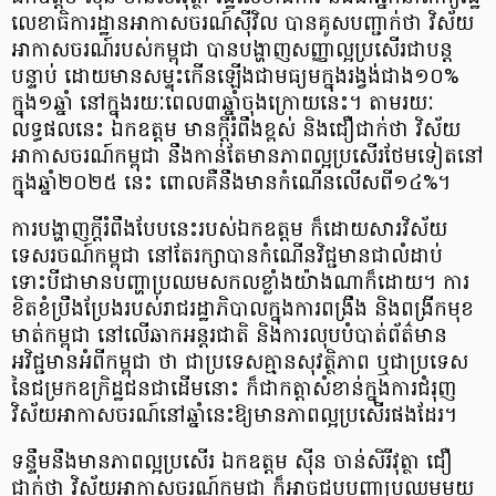
លេខាធិការដ្ឋានអាកាសចរណ៍ស៊ីវិល បានគូសបញ្ជាក់ថា វិស័យ
អាកាសចរណ៍របស់កម្ពុជា បានបង្ហាញសញ្ញាល្អប្រសើរជាបន្ត
បន្ទាប់ ដោយមានសម្ទុះកើនឡើងជាមធ្យមក្នុងរង្វង់ជាង១០%
ក្នុង១ឆ្នាំ នៅក្នុងរយៈពេល៣ឆ្នាំចុងក្រោយនេះ។ តាមរយៈ
លទ្ធផលនេះ ឯកឧត្តម មានក្តីរំពឹងខ្ពស់ និងជឿជាក់ថា វិស័យ
អាកាសចរណ៍កម្ពុជា នឹងកាន់តែមានភាពល្អប្រសើរថែមទៀតនៅ
ក្នុងឆ្នាំ២០២៥ នេះ ពោលគឺនឹងមានកំណើនលើសពី១៤%។
ការបង្ហាញក្តីរំពឹងបែបនេះរបស់ឯកឧត្តម ក៏ដោយសារវិស័យ
ទេសរចណ៍កម្ពុជា នៅតែរក្សាបានកំណើនវិជ្ជមានជាលំដាប់
ទោះបីជាមានបញ្ហាប្រឈមសកលខ្លាំងយ៉ាងណាក៏ដោយ។ ការ
ខិតខំប្រឹងប្រែងរបស់រាជរដ្ឋាភិបាលក្នុងការពង្រឹង និងពង្រីកមុខ
មាត់កម្ពុជា នៅលើឆាកអន្តរជាតិ និងការលុបបំបាត់ព័ត៌មាន
អវិជ្ជមានអំពីកម្ពុជា ថា ជាប្រទេសគ្មានសុវត្ថិភាព ឬជាប្រទេស
នៃជម្រកឧក្រិដ្ឋជនជាដើមនោះ ក៏ជាកត្តាសំខាន់ក្នុងការជំរុញ
វិស័យអាកាសចរណ៍នៅឆ្នាំនេះឱ្យមានភាពល្អប្រសើរផងដែរ។
​​ទន្ទឹមនឹងមានភាពល្អប្រសើរ ឯកឧត្តម ស៊ីន ចាន់សិរីវុត្ថា ជឿ
ជាក់ថា វិស័យអាកាសចរណ៍កម្ពុជា ក៏អាចជួបបញ្ហាប្រឈមមួយ