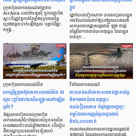
ខ្លួន
ក្រុមហ៊ុនអាកាសចរណ៍តម្លៃទាប
AirAsia របស់ម៉ាឡេស៊ី ជួបបញ្ហារាំង
រដ្ឋាភិបាលវៀតណាម បានសម្រេចបញ្ជូន
ស្ទះហិរញ្ញវត្ថុកាន់តែខ្លាំងក្រោយតម្លៃ
កងទ័ពរាប់រយនាក់ឱ្យទៅជួយសាងសង់
ប្រេងឥន្ធនៈហក់ឡើងខ្ពស់ បន្ទាប់ពីផ្ទុះ
អាកាសយានដ្ឋានអន្តរជាតិ ឡុង ថាញ់
សង្គ្រ…
តម្លៃជិត១៣ពាន់លានដុល្លារ ដែលខ្លួន
ចាត់ទុក…
ក្រុមហ៊ុនអាកាសចរណ៍ចិន
វិស័យអាកាសចរណ៍
ហេតុអ្វីក្រុមហ៊ុនអាកាសចរណ៍ចិន រង
ការសាងសង់អាកាសយានដ្ឋានតម្លៃ
គ្រោះខ្លាំងជាងគេពីសង្គ្រាមនៅមជ្ឈិម
ជិត១៣ពាន់លានដុល្លារ
បូព៌ា?
របស់វៀតណាម កំពុងជួបបញ្ហាខ្វះ
កម្លាំងពលកម្មធ្ងន់ធ្ងររហូតដល់
ទីផ្សារភាគហ៊ុនរបស់ក្រុមហ៊ុន
ជិត៦,០០០នាក់
អាកាសចរណ៍ធំៗបំផុតរបស់ប្រទេសចិន
បានរងផលប៉ះពាល់ខ្លាំងជាងគេ បើធៀប
ការសាងសង់អាកាសយានដ្ឋានអន្តរជាតិ
នឹងបណ្តាប្រទេសដទៃទៀតចាប់
ឡុងថាញ់ ដែលជាអាកាសយានដ្ឋានធំ