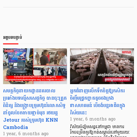
អត្ថបទបន្ទាប់
សមត្ថកិច្ចនាយកដ្ឋាននគរបាល
អ្នកជំនាញលើកទឹកចិត្តឱ្យកសិករ
ប្រឆាំងបទល្មើសសេដ្ឋកិច្ច បានចុះត្រួត
ចិញ្ចឹមជ្រូកខ្នាតតូចចងក្រង
ពិនិត្យ និងបង្ក្រាបក្រុមហ៊ុនរំលោភសិទ្ធ
ជាសហគមន៍ បើចង់បន្តអាជីពក្នុង
នាំចូលចែកចាយផ្តាច់មុខ រថយន្ត
វិស័យនេះ
Jetour របស់ក្រុមហ៊ុន KNN
1 year, 6 months ago
Cambodia
វិស័យចិញ្ចឹមសត្វនៅកម្ពុជា មានការ
រីកចម្រើនគួរឱ្យកត់សម្គាល់នៅមួយរយៈ
1 year, 6 months ago