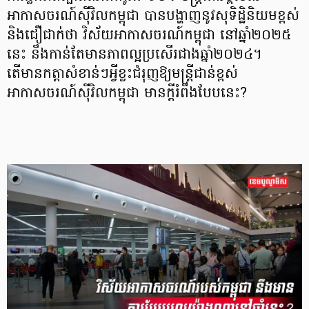
អាកាសចរណ៍ស៊ីវិលកម្ពុជា បានបង្ហាញនូវសុទិដ្ឋិនិយមខ្ពស់
និងជឿជាក់ថា វិស័យអាកាសចរណ៍កម្ពុជា នៅឆ្នាំ២០២៥
នេះ នឹងកាន់តែមានភាពល្អប្រសើរជាងឆ្នាំ២០២៤។
តើមានកត្តាសំខាន់ៗអ្វីខ្លះជំរុញឱ្យមន្ត្រីជាន់ខ្ពស់
អាកាសចរណ៍ស៊ីវិលកម្ពុជា មានក្តីរំពឹងបែបនេះ?