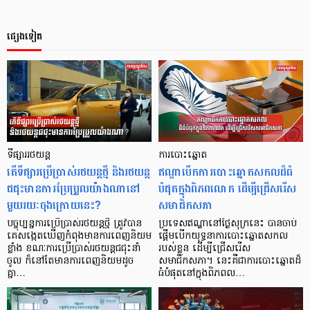
ផ្សេងទៀត
ទីផ្សាររថយន្ត
ការបោះឆ្នោត
តើទីផ្សារប្រើប្រាស់រថយន្តថ្មី និងរថយន្ត
ឥណ្ឌាបើកការបោះឆ្នោតសកលដ៏ធំ
ជជុះមានការប្រែប្រួលយ៉ាងណានៅ
បំផុតក្នុងពិភពលោក ដើម្បីជ្រើសរើស
មួយរយៈចុងក្រោយនេះ?
សមាជិកសភា
បច្ចុប្បន្នការប្រើប្រាស់រថយន្តថ្មី ត្រូវបាន
ប្រទេសឥណ្ឌានៅថ្ងៃសុក្រនេះ បានចាប់
គេសង្កេតឃើញកំពុងមានការពេញនិយម
ផ្តើមបើកយុទ្ធនាការបោះឆ្នោតសកល
ខ្លាំង ខណៈការប្រើប្រាស់រថយន្តជជុះនាំ
របស់ខ្លួន ដើម្បីជ្រើសរើស
ចូល ក៏នៅតែមានការពេញនិយមដូច
សមាជិកសភា។ នេះគឺជាការបោះឆ្នោតដ៏
គ្នា…
ធំបំផុតនៅក្នុងពិភពល…