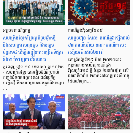
អត្ថបទពាណិជ្ជកម្ម
ករណីឆ្លងវីរុសកូវីដ១៩
សហគ្រិនខ្មែរគាំទ្រធុរកិច្ចបង្កើតថ្មី
សម្តេចហ៊ុន សែន៖ ករណីឆ្លងឡើងដល់
និងសហគ្រាសធុនតូច និងមធ្យម
៩៣ករណីហើយ ខណៈករណីជាសះ
ចំនួន១៤ ដើម្បីពន្លឿនការពង្រីកទីផ្សារ
ស្បើយកើនដល់៦នាក់
និងទាក់ទាញការវិនិយោគ
នៅព្រឹកថ្ងៃទី២៥ មីនា ២០២០នេះ
កម្ពុជាបានរកឃើញករណីឆ្លង
ភ្នំពេញ, ថ្ងៃទី ២៤ ខែមេសា ឆ្នាំ២០២៥
វីរុសកូវីដ១៩ ថ្មី ចំនួន ២នាក់ទៀត លើ
- សហគ្រិនខ្មែរ បានរៀបចំពិធីប្រគល់
ជនជាតិបារាំង ២នាក់នៅខេត្តព្រះសីហនុ
កញ្ចប់ជំនួយបច្ចេកទេស ដល់ធុរកិច្ច
ដែលនាំឲ្យក…
បង្កើតថ្មី និងសហគ្រាសធុនតូចនិងមធ្យម
…