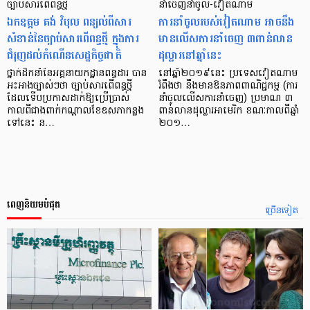
ច្បាប់សារពើពន្ធថ្មី
នាំចេញនាំចូល-វៀតណាម
ឯកឧត្តម គង់ វិបុល ពន្យល់ពីសារ
ការនាំចូលរបស់វៀតណាម អាចនឹង
សំខាន់នៃច្បាប់សារពើពន្ធថ្មី ក្នុងការ
មានលើសការនាំចេញ ៣ពាន់លាន
ជំរុញដល់កំណើនសេដ្ឋកិច្ចជាតិ
ដុល្លារនៅឆ្នាំនេះ
ថ្នាក់ដឹកនាំនៃអគ្គនាយកដ្ឋានពន្ធដារ បាន
នៅឆ្នាំ២០១៩នេះ ប្រទេសវៀតណាម
អះអាងច្បាស់ៗថា ច្បាប់សារពើពន្ធថ្មី
រំពឹងថា នឹងមានឱនភាពពាណិជ្ជកម្ម (ការ
ដែលទើបប្រកាសដាក់ឱ្យប្រើប្រាស់
នាំចូលលើសការនាំចេញ) ប្រមាណ ៣
កាលពីជាងពាក់កណ្ដាលខែឧសភាកន្លង
ពាន់លានដុល្លារអាមេរិក ខណៈកាលពីឆ្នាំ
ទៅនេះ ន…
២០១…
ពេញនិយមបំផុត
ច្រើនទៀត