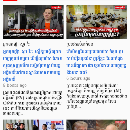
អ្នកឧកញ៉ា សួរ វីរៈ
ប្រលងចប់បាក់ឌុប
អ្នកឧកញ៉ា សួរ វីរៈ ស្នើឱ្យបង្កើតច្រក
តើសិស្សដែលប្រលងចប់បាក់ឌុប គួរ
ចេញចូលតែមួយ ដើម្បីលុបបំបាត់ភាព
ចាប់រៀនមុខជំនាញអ្វីខ្លះ ដែលកំពុង
ស្មុគស្មាញលើការស្នើសុំបតភ្ជាប់ចរន្ត
មានទីផ្សារការងារខ្ពស់នាពេលបច្ចុប្បន្ន
អគ្គិសនីទៅកាន់ស្ថានីយសាករថយន្ត
និងអនាគត?
អគ្គិសនី
6 hours ago
6 hours ago
ស្របពេលនៅក្នុងយុគសម័យដែល
បច្ចេកវិទ្យា និងបញ្ញាសិប្បនិម្មិត (AI)
ស្របពេលដែលនិន្នាការប្រើប្រាស់រថយន្ត
កំពុងផ្លាស់ប្តូរមុខមាត់នៃទីផ្សារការងារយ៉ាង
អគ្គិសនី (EV) នៅកម្ពុជាកំពុងហក់ឡើង
រហ័សសញ្ញាបត្រតែមួយមុខ លែង
យ៉ាងគំហុកនៅមួយរយៈពេលចុងក្រោយ
គ្រប់គ្រ…
នេះ ការវិនិយោគលើស្ថានីយបញ្ចូល
ថាមពលអគ្គ…