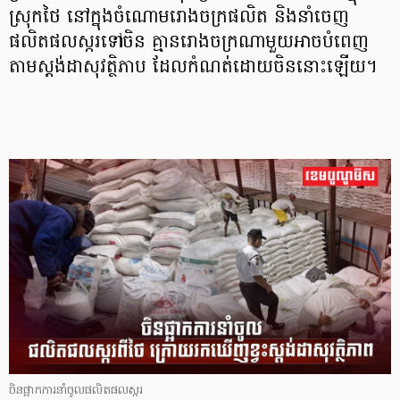
ស្រុកថៃ នៅក្នុងចំណោមរោងចក្រផលិត និងនាំចេញ
ផលិតផលស្ករទៅចិន គ្មានរោងចក្រណាមួយអាចបំពេញ
តាមស្តង់ដាសុវត្ថិភាប ដែលកំណត់ដោយចិននោះឡើយ។
ចិនផ្អាកការនាំចូលផលិតផលស្ករ