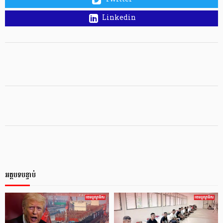
Linkedin
អត្ថបទបន្ទាប់