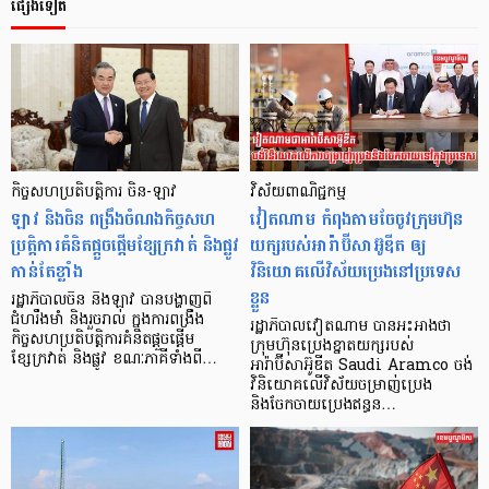
ផ្សេងទៀត
កិច្ចសហប្រតិបត្តិការ ចិន-ឡាវ
វិស័យពាណិជ្ជកម្ម
ឡាវ និងចិន ពង្រឹងចំណងកិច្ចសហ
វៀតណាម កំពុងតាមចែចូវក្រុមហ៊ុន
ប្រតិ្តការគំនិតផ្តួចផ្តើមខ្សែក្រវាត់ និងផ្លូវ
យក្សរបស់អារ៉ាប៊ីសាអ៊ូឌីត ឲ្យ
កាន់តែខ្លាំង
វិនិយោគលើវិស័យប្រេងនៅប្រទេស
ខ្លួន
រដ្ឋាភិបាលចិន និងឡាវ បានបង្ហាញពី
ជំហរឹងមាំ និងរួចរាល់ ក្នុងការពង្រឹង
រដ្ឋាភិបាលវៀតណាម បានអះអាងថា
កិច្ចសហប្រតិបត្តិការគំនិតផ្តួចផ្តើម
ក្រុមហ៊ុនប្រេងខ្នាតយក្សរបស់
ខ្សែក្រវាត់ និងផ្លូវ ខណៈភាគីទាំងពី…
អារ៉ាប៊ីសាអ៊ូឌីត Saudi Aramco ចង់
វិនិយោគលើវិស័យចម្រាញ់ប្រេង
និងចែកចាយប្រេងឥន្ធន…