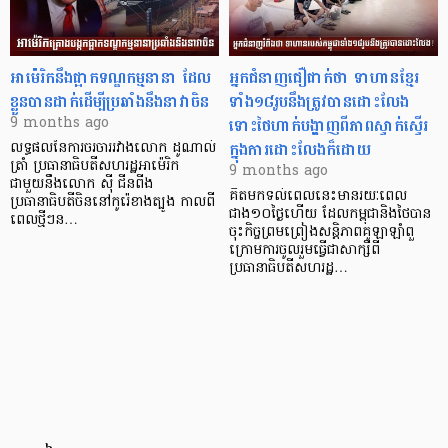
អាម៉េរិកនឹងផ្អាកទណ្ឌកម្មនានា ដែល
អ្នកជំនាញជឿជាក់ថា ទាហានខ្មែរ
ខ្លួនបានដាក់ដើម្បីប្រឆាំងនឹងនាវាចិន
ទាំង១៨រូបនឹងត្រូវបានដោះលែង
ទោះថៃហាក់បង្ហាញពីភាពស្ទាក់ស្ទើរ
9 months ago
ក្នុងការដោះលែងក៏ដោយ
លទ្ធផលនៃការចរចាររវាងលោក ដូណាល់
ត្រាំ ប្រធានាធិបតីសហរដ្ឋអាម៉េរិក
9 months ago
ជាមួយនឹងលោក ស៊ី ជីនពីង
គិតមកទល់ពេលនេះមានរយៈពេល
ប្រធានាធិបតីចិននៅកូរ៉េខាងត្បូង កាលពី
ជាង១០ថ្ងៃហើយ ដែលកម្ពុជានិងថៃបាន
ពេលថ្មីៗន…
ចុះកិច្ចព្រមព្រៀងសន្តិភាពគូឡាឡាំពួ
ក្រោមការចូលរួមធ្វើជាសាក្សីពី
ប្រធានាធិបតីសហរដ្ឋ…