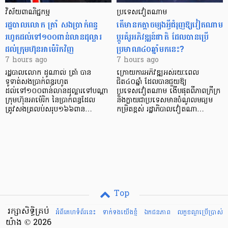
វិស័យ​ពាណិជ្ជកម្ម
ប្រទេសវៀតណាម
រដ្ឋបាលលោក ត្រាំ សងប្រាក់ពន្ធ
តើមានកត្តាចម្បងអ្វីជំរុញឱ្យវៀតណាម
រហូតដល់ទៅ១០០ពាន់លានដុល្លារ
ប្តូរគំរូអភិវឌ្ឍន៍ជាតិ ដែលបានប្រើ
ដល់ក្រុមហ៊ុនអាម៉េរិកវិញ
ប្រមាណ៤០ឆ្នាំមកនេះ?
7 hours ago
7 hours ago
រដ្ឋបាលលោក ដូណាល់ ត្រាំ បាន​
ក្រោយការអភិវឌ្ឍអស់រយៈពេល
ទូទាត់សងប្រាក់ពន្ធរហូត
ជិត៤០ឆ្នាំ ដែលបានជួយឱ្យ​
ដល់ទៅ១០០ពាន់លានដុល្លារទៅបណ្ដា
ប្រទេសវៀតណាម ងើប​ផុតពីភាពក្រីក្រ
ក្រុមហ៊ុនអាម៉េរិក នៃប្រាក់ពន្ធដែល
និងក្លាយជាប្រទេសមានចំណូលមធ្យម
ត្រូវសងត្រលប់សរុប១៦៦ពាន…
កម្រិតខ្ពស់ រដ្ឋាភិបាលវៀតណា…
Top
រក្សាសិទ្ធិគ្រប់
អំពីគេហទំព័រនេះ
ទាក់ទងយើងខ្ញំ
ឯកជនភាព
លក្ខខណ្ឌ​ប្រើ​ប្រាស់
យ៉ាង © 2026