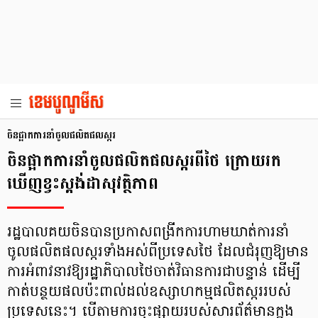
ចិនផ្អាកការនាំចូលផលិតផលស្ករ
ចិនផ្អាកការនាំចូលផលិតផលស្ករពីថៃ ក្រោយរក
ឃើញខ្វះស្តង់ដាសុវត្ថិភាព
រដ្ឋបាលគយចិនបានប្រកាសពង្រីកការហាមឃាត់ការនាំ
ចូលផលិតផលស្ករទាំងអស់ពីប្រទេសថៃ ដែលជំរុញឱ្យមាន
ការអំពាវនាវឱ្យរដ្ឋាភិបាលថៃចាត់វិធានការជាបន្ទាន់ ដើម្បី
កាត់បន្ថយផលប៉ះពាល់ដល់ឧស្សាហកម្មផលិតស្កររបស់
ប្រទេសនេះ។ បើតាមការចុះផ្សាយរបស់សារព័ត៌មានក្នុង