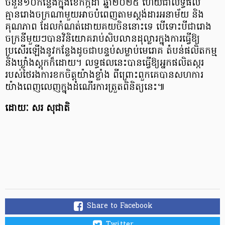
ចំនួន១០កន្លែងក្នុងខែកក្កដា ឆ្នាំ២០២៥ ហើយជាលទ្ធផល
គ្មានរោងចក្រណាមួយអាចបំពេញតាមស្តង់ដារអនាម័យ និង
គុណភាព ដែលកំណត់ដោយគយចិននោះទេ បើទោះបីជារោង
ចក្រនីមួយៗបានវិនិយោគរាប់សិបលានដុល្លារក្នុងការធ្វើឱ្យ
ប្រសើរឡើងនូវកន្លែងដូចជាបន្ទប់សម្លាប់មេរោគ តំបន់ផលិតកម្ម
និងឃ្លាំងស្តុកក៏ដោយ។ លទ្ធផលនេះបានធ្វើឱ្យអ្នកផលិតស្ករ
របស់ថៃរងការខកចិត្តយ៉ាងខ្លាំង ពីព្រោះពួកគេបានសហការ
យ៉ាងពេញលេញក្នុងដំណើរការត្រួតពិនិត្យនេះ៕
ដោយៈ សរ សុជាតិ
Share to Facebook
Twitter