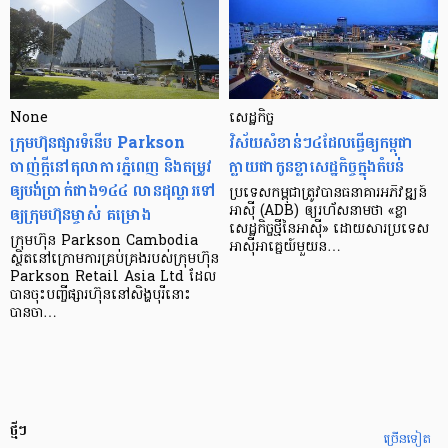
None
សេដ្ឋកិច្ច​
ក្រុមហ៊ុនផ្សារទំនើប Parkson
វិស័យ​សំខាន់ៗ​៤​ដែល​ធ្វើ​ឲ្យ​កម្ពុជា​
ចាញ់ក្ដីនៅតុលាការភ្នំពេញ និងតម្រូវ
ក្លាយ​ជា​កូន​ខ្លា​សេដ្ឋកិច្ច​ក្នុង​តំបន់
ឲ្យបង់ប្រាក់ជាង១៤៤ លានដុល្លារទៅ
ប្រទេស​កម្ពុជា​ត្រូវ​បាន​ធនាគារ​អភិវឌ្ឍន៍​
ឲ្យក្រុមហ៊ុនម្ចាស់ គម្រោង
អាស៊ី (ADB) ឲ្យ​រហ័ស​នាមថា «ខ្លា​
សេដ្ឋកិច្ច​ថ្មី​នៃ​អាស៊ី» ដោយសារ​ប្រទេស​
ក្រុមហ៊ុន Parkson Cambodia
អាស៊ី​អាគ្នេយ៍​មួយ​ន…
ស្ថិតនៅក្រោមការគ្រប់គ្រងរបស់ក្រុមហ៊ុន
Parkson Retail Asia Ltd ដែល
បានចុះបញ្ចីផ្សារហ៊ុននៅសិង្ហបុរីនោះ
បានចា…
ថ្មីៗ
ច្រើនទៀត