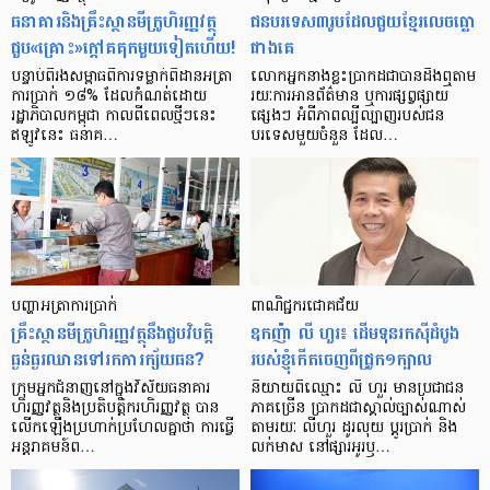
ធនាគារ​និង​គ្រឹះស្ថាន​មីក្រូ​ហិរញ្ញវត្ថុ​
ជន​បរទេស​៣​រូប​ដែល​ជួយ​ខ្មែរ​លេច​ធ្លោ​
ជួប«គ្រោះ»ក្តៅ​គគុក​មួយ​ទៀត​ហើយ!
ជាង​គេ
បន្ទាប់​ពី​រង​សម្ពាធ​​ពី​ការ​ទម្លាក់​ពិដាន​អត្រា​
លោកអ្នក​នាង​ខ្លះ​ប្រាកដ​ជា​បាន​​ដឹង​ឮ​តាម​
ការ​ប្រាក់ ១៨​% ដែល​កំណត់​ដោយ​
រយៈ​ការ​អាន​ព័ត៌មាន ឬ​ការ​ផ្សព្វផ្សាយ​
រដ្ឋាភិបាល​កម្ពុជា កាល​ពី​ពេល​ថ្មីៗ​នេះ
ផ្សេងៗ អំពី​ភាព​ល្បីល្បាញ​របស់​ជន​
ឥឡូវ​នេះ ធនាគ…
បរទេស​មួយ​ចំនួន ដែល…
បញ្ហា​អត្រា​ការប្រាក់
ពាណិជ្ជករជោគជ័យ
គ្រឹះស្ថាន​មីក្រូ​ហិរញ្ញវត្ថុ​នឹង​ជួប​វិបត្តិ​
ឧកញ៉ា លី ហួរ៖ ដើមទុនរកស៊ីដំបូង
ធ្ងន់ធ្ងរ​ឈាន​ទៅ​រក​ការ​ក្ស័យធន?
របស់ខ្ញុំកើតចេញពីជ្រូក១ក្បាល
ក្រុម​អ្នក​ជំនាញ​នៅ​ក្នុង​វិស័យ​ធនាគារ
និយាយ​ពី​ឈ្មោះ លី ហួរ មាន​ប្រជាជន​
ហិរញ្ញវត្ថុ​និង​ប្រតិបត្តិករ​ហិរញ្ញ​វត្ថុ បាន​​
ភាគ​ច្រើន ប្រាកដ​ជា​ស្គាល់​ច្បាស់​ណាស់
លើក​ឡើង​ប្រហាក់​ប្រហែល​គ្នា​ថា ការ​ធ្វើ​
តាមរយៈ លីហួរ ដូរ​លុយ ប្តូរ​បា្រក់ និង​
អន្តរាគមន៍​ព…
លក់​មាស នៅ​ផ្សារ​អូរ​ឫ…