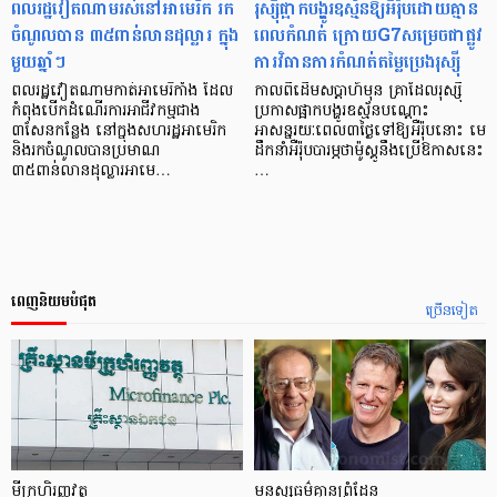
ពលរដ្ឋវៀតណាមរស់នៅអាមេរិក រក
រុស្ស៊ីផ្អាកបង្ហូរឧស្ម័នឱ្យអឺរ៉ុបដោយគ្មាន
ចំណូលបាន ៣៥ពាន់លានដុល្លារ ក្នុង
ពេលកំណត់ ក្រោយG7សម្រេចជាផ្លូវ
មួយឆ្នាំៗ
ការវិធានការកំណត់តម្លៃប្រេងរុស្ស៊ី
ពលរដ្ឋវៀតណាមកាត់អាមេរិកាំង ដែល
កាលពីដើមសប្តាហ៍មុន គ្រាដែលរុស្ស៊ី
កំពុងបើកដំណើរការអាជីវកម្មជាង
ប្រកាសផ្អាកបង្ហូរឧស្ម័នបណ្តោះ
៣សែនកន្លែង នៅក្នុងសហរដ្ឋអាមេរិក
អាសន្នរយៈពេល៣ថ្ងៃទៅឱ្យអឺរ៉ុបនោះ មេ
និងរកចំណូលបានប្រមាណ
ដឹកនាំអឺរ៉ុបបារម្ភថាម៉ូស្គូនឹងប្រើឱកាសនេះ
៣៥ពាន់លានដុល្លារអាមេ…
…
ពេញនិយមបំផុត
ច្រើនទៀត
មីក្រូ​ហិរញ្ញវត្ថុ
មនុស្ស​ធម៌​គ្មាន​ព្រំដែន