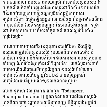
ភាពចំណីអាហាររបស់ចិនរកឃើញថា ផលិតផលស្កររបស់រោង
ចក្រផលិត និងនាំចេញផលិតផលស្ករទៅចិនទាំង១០របស់ថៃ
មិនអាចបំពេញតាមលក្ខខណ្ឌស្តង់ដាសុវត្ថិភាពរបស់
អាជ្ញាធរចិន។ ដំបូងឡើយរដ្ឋបាលគយចិនដាក់បម្រាមតែលើការ
នាំចូលផលិតផលទឹកស្ករប៉ុណ្ណោះ តែចាប់ពីចុងខែតុលា កន្លង
ទៅ ចិនបានហាមឃាត់ការនាំចូលផលិតផលស្ករពីថៃទាំង
ស្រុងតែម្តង។
ការដាក់បម្រាមរបស់ចិននេះត្រូវបានគេរំពឹងថា នឹងធ្វើឱ្យ
ឧស្សាហកម្មផលិតស្កររបស់ថៃ ប្រឈមនឹងការខាតបង់រាប់
ពាន់លានដុល្លារ និងគំរាមកំហែងដល់ការរស់រានរបស់ក្រុមហ៊ុន
នាំចេញ ដែលពឹងផ្អែកខ្លាំងលើទីផ្សារចិន។ ជាក់ស្តែងការដាក់
បម្រាមលើផលិតផលទឹកស្ករពីរប្រភេទរបស់ថៃពីសំណាក់
អាជ្ញាធរចិនកាលពីខែឆ្នូ ឆ្នាំ២០២៤ បានធ្វើឲ្យអ្នកនាំ
ចេញថៃខាតបង់ប្រមាណ១,៥ពាន់លានដុល្លារ។
លោក ទូតសាផល រួងផាតាណានុង (Todsaporn
Ruangpattananont) ប្រធានសមាគមផលិតផលស្ករថៃ
បាននិយាយថា រដ្ឋបាលគយចិនបានត្រួតពិនិត្យរោងចក្រថៃ