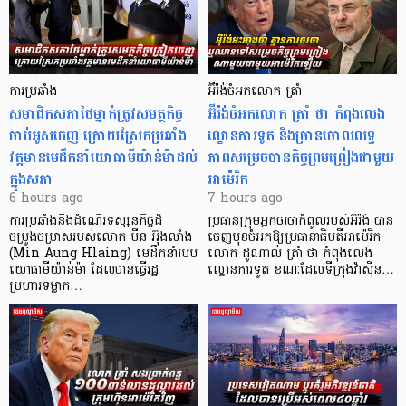
ការប្រឆាំង
អ៊ីរ៉ង់ចំអកលោក ត្រាំ
សមាជិកសភាថៃម្នាក់ត្រូវសមត្ថកិច្ច
អ៊ីរ៉ង់ចំអកលោក ត្រាំ ថា កំពុងលេង
ចាប់អូសចេញ ក្រោយស្រែកប្រឆាំង
ល្ខោនការទូត និងច្រានចោលលទ្ធ
វត្តមានមេដឹកនាំយោធាមីយ៉ាន់ម៉ាដល់
ភាពសម្រេចបានកិច្ចព្រមព្រៀងជាមួយ
ក្នុងសភា
អាម៉េរិក
6 hours ago
7 hours ago
ការប្រឆាំងនឹងដំណើរទស្សនកិច្ចដ៏
ប្រធានក្រុមអ្នកចរចាកំពូលរបស់អ៊ីរ៉ង់ បាន
ចម្រូងចម្រាសរបស់លោក មីន អ៊ុងលាំង
ចេញមុខចំអកឱ្យប្រធានាធិបតីអាម៉េរិក
(Min Aung Hlaing) មេដឹកនាំរបប
លោក ដូណាល់ ត្រាំ ថា កំពុងលេង
យោធាមីយ៉ាន់ម៉ា ដែលបានធ្វើរដ្ឋ
ល្ខោនការទូត ខណៈដែលទីក្រុងវ៉ាស៊ីន…
ប្រហារទម្លាក…