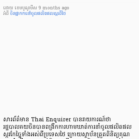
ដោយ
​ ខេមបូណូមីស
9 months ago
អំពី
ចិនផ្អាកការនាំចូលផលិតផលស្ករពីថៃ
សារព័ត៌មាន Thai Enquirer បានរាយការណ៍ថា
រដ្ឋបាលគយចិនបានពង្រីកការហាមឃាត់ការនាំចូលផលិតផល
ស្ករកែច្នៃទាំងអស់ពីប្រទេសថៃ ក្រោយស្ថាប័នត្រួតពិនិត្យគុណ