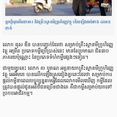
អ្នកខ្ចីបុលពីធនាគារ និងគ្រឹះស្ថានមីក្រូហិរញ្ញវត្ថុ កើនឡើងដល់ជាង ៤លាន
នាក់
លោក ដុស ឌីន បានបញ្ជាក់ដែរថា សម្រាប់​គ្រឹះស្ថាន​មីក្រូហិរញ្ញ
វត្ថុ អម្រឹត ប្រភេទ​កម្ចី​ប្រើប្រាស់នេះ មានតែប្រមាណ ជិត​៣០
ភាគរយ​ប៉ុណ្ណោះ នៃប្រភេទទំហំកម្ចីផ្សេងៗទៀត។
ជាមួយគ្នានេះ លោក គា បូរាណ អគ្គនាយក​គ្រឹះស្ថានមីក្រូ​ហិរញ្ញ
វត្ថុ អេអឹមខេ បានលើកឡើងស្រដៀងគ្នានេះដែរថា សម្រាប់​ការ​
ផ្ដល់កម្ចី​នាពេលបច្ចុប្បន្ន​តាមអ្វី​ដែលលោក​មើលឃើញ កម្ចី​ដែល
ត្រូវបាន​ផ្ដល់​ជូនអតិថិជន​ច្រើនជាងគេ គឺជាកម្ចី​សម្រាប់​យកទៅ
ប្រកបអាជីវកម្ម។