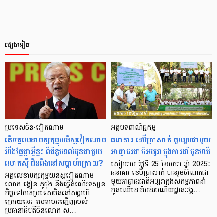
ផ្សេងទៀត
ប្រទេសចិន-វៀតណាម
អត្ថបទពាណិជ្ជកម្ម
តើអគ្គលេខាបក្សកុម្មុយនីស្ដវៀតណាម
ធនាគារ ខេប៊ីប្រាសាក់ ចូលរួមជាមួយ
រំពឹងផ្លែផ្កាអ្វីខ្លះ ពីជំនួបទល់មុខជាមួយ
អាជ្ញាធរជាតិអប្សរាក្នុងការដាំកូនឈើ
លោកស៊ី ជីនពីងនៅសប្ដាហ៍ក្រោយ?
សៀមរាប ថ្ងៃទី 25 ខែមករា ឆ្នាំ 2025៖
ធនាគារ ខេប៊ីប្រាសាក់ បានរួមចំណែកជា
អគ្គលេខាបក្សកុម្មុយនីស្ដវៀតណាម
មួយអាជ្ញាធរជាតិអប្សរាក្នុងសកម្មភាពដាំ
លោក ង្វៀន ភូជុង នឹងធ្វើដំណើរទស្សន
កូនឈើនៅតំបន់រមណីយដ្ឋានអង្គ…
កិច្ចទៅកាន់ប្រទេសចិននៅសប្ដាហ៍
ក្រោយនេះ តបតាមអញ្ជើញរបស់
ប្រធានាធិបតីចិនលោក ស…