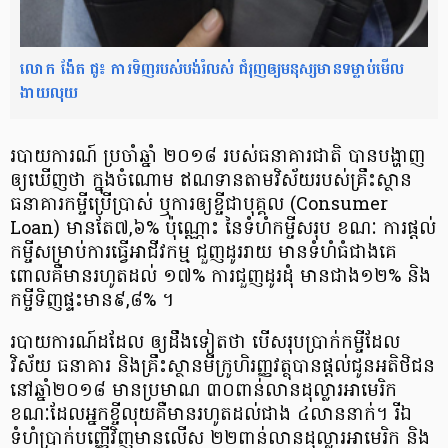
លោក ង៉ែត ជូ៖ ការទិញរបស់បង់រំលស់ ជំរុញឲ្យមនុស្សមានទម្លាប់មើល
ងាយលុយ
របាយការណ៍ ប្រចាំឆ្នាំ ២០១៨ របស់​ធនាគារជាតិ បានបង្ហាញ
ឲ្យឃើញថា ក្នុងចំណោម ឥណទាន​តាមវិស័យ​របស់​គ្រឹះស្ថាន
ធនាគារ​កម្ចី​ប្រើប្រាស់ ឬការឲ្យខ្ចីជា​បុគ្គល (Consumer
Loan) មានតែ៧,៦% ប៉ុណ្ណោះ នៃទំហំកម្ចី​សរុប ខណៈ ការផ្ដល់
កម្ចី​សម្រាប់​ការធ្វើអាជីវកម្ម ជួញដូររាយ មានទំហំ​ធំជាងគេ
ពោលគឺមាន​រហូតដល់ ១៧% ការជួញដូរដុំ មាន​ជាង​១២% និង
កម្ចីទិញផ្ទះ​មាន​៩,៨% ។
របាយការណ៍ដដែល ឲ្យដឹងទៀតថា បើសរុប​​ប្រាក់​កម្ចីដែល
វិស័យ ធនាគារ និងគ្រឹះស្ថាន​មីក្រូ​ហិរញ្ញវត្ថុ​បាន​ផ្ដល់ជូនអតិថិជន​
នៅឆ្នាំ២០១៨ មាន​ប្រមាណ ៣០​ពាន់លានដុល្លារអាមេរិក
ខណៈដែលអ្នកខ្ចី​លុយ​គឺមានរហូតដល់​ជាង ៤លាននាក់​។ រីឯ
ទំហំប្រាក់បញ្ញើវិញមានលើស ​២២​ពាន់លានដុល្លារអាមេរិក និង