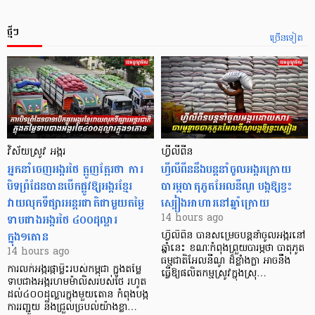
ថ្មីៗ
ច្រើនទៀត
វិស័យស្រូវ អង្ករ
ហ្វីលីពីន
អ្នកនាំចេញអង្ករថៃ ត្អូញត្អែរថា ការ
ហ្វីលីពីននឹងបន្តនាំចូលអង្ករក្រោយ
បិទព្រំដែនបានបើកផ្លូវឱ្យអង្ករខ្មែរ
បារម្ភបាតុភូតអែលនីណូ បង្កឱ្យខ្វះ
វាយលុកទីផ្សារអន្តរជាតិជាមួយតម្លៃ
ស្បៀងអាហារនៅឆ្នាំក្រោយ
ទាបជាងអង្ករថៃ ៤០០ដុល្លារ
14 hours ago
ក្នុង១តោន
ហ្វីលីពីន បាន​សម្រេចបន្តនាំចូលអង្ករនៅ
ឆ្នាំនេះ ខណៈកំពុងព្រួយបារម្ភថា បាតុភូត
14 hours ago
ធម្មជាតិអែលនីណូ ដ៏ខ្លាំងក្លា​ អាចនឹង
ការលក់អង្ករផ្កាម្លិះរបស់កម្ពុជា ក្នុងតម្លៃ
ធ្វើឱ្យផលិតកម្មស្រូវក្នុងស្រុ…
ទាបជាងអង្ករហមម៉ាលិសរបស់ថៃ រហូត
ដល់៤០០ដុល្លារក្នុងមួយតោន កំពុងបង្ក
ការរញ្ជួយ និងជ្រួលច្របល់យ៉ាងខ្លា…