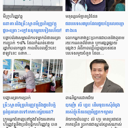
មីក្រូ​ហិរញ្ញវត្ថុ
មនុស្ស​ធម៌​គ្មាន​ព្រំដែន
ធនាគារ​និង​គ្រឹះស្ថាន​មីក្រូ​ហិរញ្ញវត្ថុ​
ជន​បរទេស​៣​រូប​ដែល​ជួយ​ខ្មែរ​លេច​ធ្លោ​
ជួប«គ្រោះ»ក្តៅ​គគុក​មួយ​ទៀត​ហើយ!
ជាង​គេ
បន្ទាប់​ពី​រង​សម្ពាធ​​ពី​ការ​ទម្លាក់​ពិដាន​អត្រា​
លោកអ្នក​នាង​ខ្លះ​ប្រាកដ​ជា​បាន​​ដឹង​ឮ​តាម​
ការ​ប្រាក់ ១៨​% ដែល​កំណត់​ដោយ​
រយៈ​ការ​អាន​ព័ត៌មាន ឬ​ការ​ផ្សព្វផ្សាយ​
រដ្ឋាភិបាល​កម្ពុជា កាល​ពី​ពេល​ថ្មីៗ​នេះ
ផ្សេងៗ អំពី​ភាព​ល្បីល្បាញ​របស់​ជន​
ឥឡូវ​នេះ ធនាគ…
បរទេស​មួយ​ចំនួន ដែល…
បញ្ហា​អត្រា​ការប្រាក់
ពាណិជ្ជករជោគជ័យ
គ្រឹះស្ថាន​មីក្រូ​ហិរញ្ញវត្ថុ​នឹង​ជួប​វិបត្តិ​
ឧកញ៉ា លី ហួរ៖ ដើមទុនរកស៊ីដំបូង
ធ្ងន់ធ្ងរ​ឈាន​ទៅ​រក​ការ​ក្ស័យធន?
របស់ខ្ញុំកើតចេញពីជ្រូក១ក្បាល
ក្រុម​អ្នក​ជំនាញ​នៅ​ក្នុង​វិស័យ​ធនាគារ
និយាយ​ពី​ឈ្មោះ លី ហួរ មាន​ប្រជាជន​
ហិរញ្ញវត្ថុ​និង​ប្រតិបត្តិករ​ហិរញ្ញ​វត្ថុ បាន​​
ភាគ​ច្រើន ប្រាកដ​ជា​ស្គាល់​ច្បាស់​ណាស់