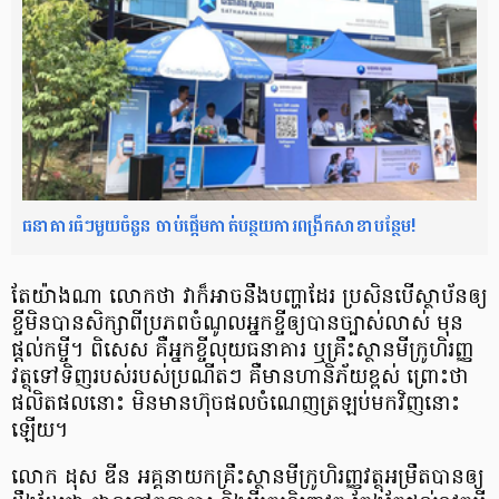
ធនាគារធំៗមួយចំនួន ចាប់ផ្ដើមកាត់បន្ថយការពង្រីកសាខាបន្ថែម!
តែយ៉ាងណា លោកថា វា​ក៏អាច​នឹងបញ្ហា​ដែរ ប្រសិន​បើ​ស្ថាប័ន​ឲ្យ
ខ្ចី​មិនបាន​សិក្សាពី​ប្រភពចំណូល​អ្នកខ្ចី​ឲ្យបាន​ច្បាស់លាស់ មុន
ផ្ដល់កម្ចី។ ពិសេស គឺអ្នកខ្ចី​លុយធនាគារ ឬគ្រឹះស្ថានមីក្រូហិរញ្ញ
វត្ថុ​ ទៅទិញរបស់​របស់ប្រណីតៗ គឺមានហានិភ័យខ្ពស់ ព្រោះថា
ផលិតផលនោះ មិនមាន​ហ៊ុច​ផលចំណេញ​ត្រឡប់មក​វិញនោះ​
ឡើយ។
លោក ដុស ឌីន អគ្គនាយកគ្រឹះស្ថានមីក្រូហិរញ្ញវត្ថុអម្រឹតបាន​ឲ្យ