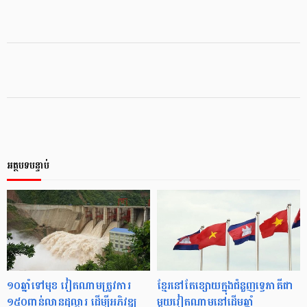
អត្ថបទបន្ទាប់
១០ឆ្នាំ​ទៅមុខ វៀតណាមត្រូវការ
ខ្មែរនៅតែខ្សោយក្នុងជំនួញទ្វេភាគីជា
១៥០​ពាន់​លានដុល្លារ ដើម្បី​អភិវឌ្ឍ​
មួយវៀតណាមនៅដើមឆ្នាំ