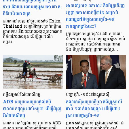
អាចទៅរួចទេ ធនាគារ និងមីក្រូហិរញ្ញ
ទាប និងរយៈពេលអនុគ្រោះការផាក
វត្ថុផ្អាកការសងកម្ចី៣ខែ សម្រាប់
ពិន័យវែងជាងមុន
ពលរដ្ឋ​នៅអំឡុងពេលកូវីដ-១៩
ធនាគារនាំចេញ-នាំចូលរបស់ថៃ Exim
រាតត្បាតខ្លាំងនេះ?
Thailand សន្យានឹងផ្ដល់ប្រាក់កម្ចីការ
ប្រាក់ទាប និងរយៈពេលអនុគ្រោះការផាក
ក្រុមអង្គការសង្គមស៊ីវិល និង សមាគម
ពិន័យវែងជាងមុន ដើម្បីជួយលើក
ជាង១០០ ស្ថាប័ន បានរួមគ្នាស្នើទៅកាន់
កម្ពស…
រាជរដ្ឋាភិបាល ធ្វើយ៉ាងណាឲ្យធនាគារ
និង មីក្រូហិរញ្ញវត្ថុ ផ្អាកការបង់ប្រ…
កម្ចី​សម្រាប់​វិស័យ​កសិកម្ម
បញ្ហាកូវីដ-១៩នៅឥណ្ឌូនេស៊ី
ADB សម្រេចសម្រេចផ្ដល់កម្ចី
ឥណ្ឌូនេស៊ីសម្រេចខ្ចីប្រាក់ពីអូស្ត្រាលី
៧០លានដុល្លារដល់កម្ពុជា ដើម្បីជំរុញ
ជាង ១ពាន់លានដុល្លារ ដើម្បីដោះ
វិស័យកសិកម្ម
ស្រាយបញ្ហាកូវីដ-១៩
ធនាគារ អភិវឌ្ឍន៍អាស៊ី ហៅកាត់ ADB
ប្រទេសឥណ្ឌូនេស៊ី ត្រូវបានគេដឹងថា ជា
បានសម្រេចអនុម័តប្រាក់ទឹកប្រាក់កម្ចី
ប្រទេសដែលមានអ្នកឆ្លងកូវីដ-១៩