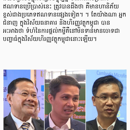
ឥណទានប្រើប្រាស់នេះ ត្រូវបានដឹងថា គឺមានហានិភ័យ
ខ្ពស់ជាងប្រភេទឥណទានផ្សេងទៀត។ ។ តែយ៉ាងណា អ្នក
ជំនាញ ក្នុងវិស័យធនាគារ និងហិរញ្ញវត្ថុកម្ពុជា បាន
អះអាងថា ទំហំនៃការផ្ដល់កម្ចីគឺនៅមិនទាន់មានចោទជា
បញ្ហាធំក្នុងវិស័យហិរញ្ញវត្ថុកម្ពុជានោះឡើយ។