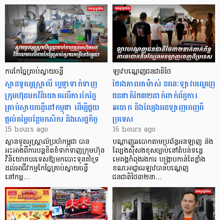
ការកែច្នៃគ្រាប់ស្វាយចន្ទី
ឡាវបណ្តេញជនជាតិថៃ
ស្ថានទូតអូស្ត្រាលី ប្តេជ្ញាទាក់ទាញ
ថៃរងភាពអាម៉ាស់ ខណៈឡាវបណ្តេញ
ក្រុមហ៊ុនមក​វិនិយោគលើការកែច្នៃ
ជនជាតិថៃ៣២នាក់ពាក់ព័ន្ធការ
គ្រាប់ស្វាយចន្ទីនៅកម្ពុជា ដើម្បីជួយ
ឆបោក និងល្បែងអនឡាញចេញពី
ផ្តល់តម្លៃបន្ថែមកសិករ និងសេដ្ឋកិច្ច
ប្រទេស
15 hours ago
16 hours ago
ស្ថានទូតអូស្ត្រាលីប្រចាំកម្ពុជា បាន
បណ្តាញឆបោកតាមប្រព័ន្ធអនឡាញ និង
អះអាងពីការបន្តខិតខំទាក់ទាញក្រុមហ៊ុន
ល្បែងស៊ីសងខុសច្បាប់នៅតំបន់ទន្លេ
វិនិយោគបរទេសឱ្យមកបោះទុនគាំទ្រ
មេគង្គកំពុងរងការ បង្ក្រាប​កាន់តែខ្លាំង
ដល់អាជីវកម្មកែច្នៃគ្រាប់ស្វាយចន្ទី
ខណៈអាជ្ញាធរឡាវបានបណ្តេញ
នៅកម្ព…
ជនជាតិថៃ៣២នា…