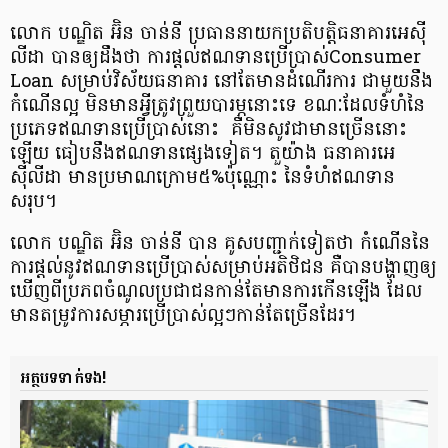
លោក បណ្ឌិត អ៊ិន ចាន់នី ប្រធាននាយក​ប្រតិបត្តិ​ធនាគារ​អេស៊ី​
លីដា បានឲ្យដឹងថា ការផ្ដល់​ឥណទាន​ប្រើប្រាស់​Consumer
Loan សម្រាប់​វិស័យធនាគារ នៅតែ​មានដំណើរ​ការ ជាមួយនឹង​
កំណើន​ល្អ មិនមានអ្វី​ត្រូវ​ព្រួយបារម្ភនោះទេ ខណៈដែល​ទំហំនៃ
ប្រភេទឥណទាន​ប្រើប្រាស់នោះ គឺមិនសូវជាមាន​ច្រើននោះ
ឡើយ ធៀបនឹង​ឥណទាន​ផ្សេងទៀត។ តួយ៉ាង ធនាគារ​អេ
ស៊ីលីដា មានប្រមាណ​ក្រោម​៥%​ប៉ុណ្ណោះ នៃទំហំឥណទាន​
សរុប។
លោក បណ្ឌិត អ៊ិន ចាន់នី បាន គូសបញ្ជាក់ទៀតថា កំណើននៃ​
ការផ្ដល់​នូវឥណទាន​ប្រើប្រាស់​សម្រាប់​អតិថិជន គឺបាន​បង្ហាញ​ឲ្យ
ឃើញពីប្រភព​ចំណូលប្រជាជន​កាន់តែមាន​ការកើនឡើង ដែល
មានតម្រូវការ​សម្ភារ​ប្រើប្រាស់​ល្អៗកាន់តែច្រើនដែរ។
អត្ថបទទាក់ទង!