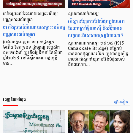
បារាំងប្រគល់អំណោយសម្ភារៈអភិរក្ស
ស្ពានកាណាក់កាឡេ
បណ្ណសារដល់កម្ពុជា
តើស្ពានខ្សែកាបវែងបំផុតក្នុងលោក
បារាំងប្រគល់អំណោយសម្ភារៈអភិរក្ស
ដែលតភ្ជាប់ទ្វីបអាស៊ី និងអឺរ៉ុបមាន
បណ្ណសារដល់កម្ពុជា
លក្ខណៈពិសេសអស្ចារ្យបែបណា?
(រាជធានីភ្នំពេញ)៖ នាព្រឹកថ្ងៃសុក្រ
ស្ពានកាណាក់កាឡេ ១៩១៥ (1915
៦កើត ខែភទ្របទ ឆ្នាំម្សាញ់ សប្តស័ក
Canakkale Bridge) តម្លៃរាប់
ពស២៥៦៩ ត្រូវនឹងថ្ងៃទី២៩ ខែសីហា
ពាន់លានដុល្លារអាម៉េរិក ត្រូវបានប្រសិទ្ធ
ឆ្នាំ២០២៥ នៅទីស្តីការគណៈរដ្ឋមន្រ្តី
នាមថា ជាស្ពានខ្សែកាបវែងបំផុតរបស់
មាន…
ពិភពលោក…
ពេញនិយមបំផុត
ច្រើនទៀត