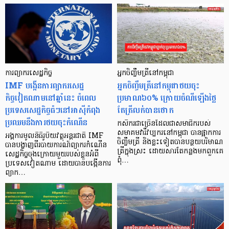
ការព្យាករសេដ្ឋកិច្ច
អ្នកចិញ្ចឹមត្រីនៅកម្ពុជា
IMF បង្កើនការព្យាករសេដ្ឋ
អ្នកចិញ្ចឹមត្រីនៅកម្ពុជាថយចុះ
កិច្ចវៀតណាមនៅឆ្នាំនេះ ចំពេល
ប្រមាណ៦០% ក្រោយចំណីឡើងថ្លៃ
ប្រទេសសេដ្ឋកិច្ចធំៗនៅអាស៊ីកំពុង
តែត្រីលក់បានថោក
ប្រឈមនឹងការថយចុះកំណើន
កសិករជាច្រើនដែលជាសមាជិករបស់
សមាគមវារីវប្បករនៅកម្ពុជា បានផ្អាកការ
អង្គការមូលនិធិរូបិយវត្ថុអន្តរជាតិ IMF
ចិញ្ចឹមត្រី និងខ្លះទៀតបានបន្ថយបរិមាណ
បានបង្ហាញពីរបាយការណ៍ព្យាករកំណើន
ត្រីក្នុងស្រះ ដោយសារតែកន្លងមកពួកគេ
សេដ្ឋកិច្ចចុងក្រោយមួយរបស់ខ្លួនអំពី
ពុំ…
ប្រទេសវៀតណាម ដោយបានបង្កើនការ
ព្យាក…