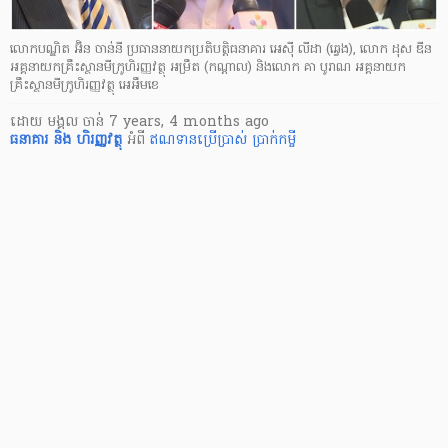
លោកបណ្ឌិត អ៊ិន ចាន់នី ប្រធាន​នាយក​ប្រតិបត្តិ​ធនាគារ អេស៊ី លីដា (ឆ្វេង), លោក ដុស ឌីន
អគ្គនាយក​គ្រឹះស្ថាន​មីក្រូហិរញ្ញ​វត្ថុ អម្រឹត (កណ្ដាល) និងលោក គា បូរាណ អគ្គនាយក​
គ្រឹះស្ថាន​មីក្រូ​ហិរញ្ញវត្ថុ អេអឹមខេ
ដោយ
មង្គល ចាន់
7 years, 4 months ago
ធនាគារ និង ហិរញ្ញវត្ថុ
អំពី
ឥណទាន​ប្រើប្រាស់
ប្រាក់កម្ចី