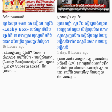
វិស័យការពារជាតិ
អ្នកឧកញ៉ា សួរ វីរៈ
រង្វាន់សរុប ១៤៣ លានរៀល! កម្មវិធី
អ្នកឧកញ៉ា សួរ វីរៈ ស្នើឱ្យបង្កើតច្រក
«Lucky Box» របស់ផ្សារទំនើប
ចេញចូលតែមួយ ដើម្បីលុបបំបាត់ភាព
ឡាក់គី ទាក់ទាញការចូលរួមពីអតិថិ
ស្មុគស្មាញលើការស្នើសុំបតភ្ជាប់ចរន្ត
ជនកាន់តែច្រើនក្នុងសប្តាហ៍ដំបូង។
អគ្គិសនីទៅកាន់ស្ថានីយសាករថយន្ត
អគ្គិសនី
16 hours ago
1 day, 8 hours ago
រាជធានីភ្នំពេញ ថ្ងៃទី07 ខែសីហា
ឆ្នាំ2026៖ កម្មវិធីបើក «ប្រអប់សំណាង
ស្របពេលដែលនិន្នាការប្រើប្រាស់រថយន្ត
(Lucky Box)»របស់ផ្សារទំនើប ឡាក់គី
អគ្គិសនី (EV) នៅកម្ពុជាកំពុងហក់ឡើង
(Lucky Supermarket) គិត
យ៉ាងគំហុកនៅមួយរយៈពេលចុងក្រោយ
ត្រឹមរយ…
នេះ ការវិនិយោគលើស្ថានីយបញ្ចូល
ថាមពលអគ្គ…