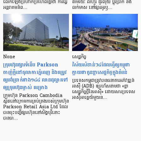
លើក​ឡើង​ប្រហាក់​ប្រហែល​គ្នា​ថា ការ​ធ្វើ​
តាមរយៈ លីហួរ ដូរ​លុយ ប្តូរ​បា្រក់ និង​
អន្តរាគមន៍​ព…
លក់​មាស នៅ​ផ្សារ​អូរ​ឫ…
None
សេដ្ឋកិច្ច​
ក្រុមហ៊ុនផ្សារទំនើប Parkson
វិស័យ​សំខាន់ៗ​៤​ដែល​ធ្វើ​ឲ្យ​កម្ពុជា​
ចាញ់ក្ដីនៅតុលាការភ្នំពេញ និងតម្រូវ
ក្លាយ​ជា​កូន​ខ្លា​សេដ្ឋកិច្ច​ក្នុង​តំបន់
ឲ្យបង់ប្រាក់ជាង១៤៤ លានដុល្លារទៅ
ប្រទេស​កម្ពុជា​ត្រូវ​បាន​ធនាគារ​អភិវឌ្ឍន៍​
ឲ្យក្រុមហ៊ុនម្ចាស់ គម្រោង
អាស៊ី (ADB) ឲ្យ​រហ័ស​នាមថា «ខ្លា​
សេដ្ឋកិច្ច​ថ្មី​នៃ​អាស៊ី» ដោយសារ​ប្រទេស​
ក្រុមហ៊ុន Parkson Cambodia
អាស៊ី​អាគ្នេយ៍​មួយ​ន…
ស្ថិតនៅក្រោមការគ្រប់គ្រងរបស់ក្រុមហ៊ុន
Parkson Retail Asia Ltd ដែល
បានចុះបញ្ចីផ្សារហ៊ុននៅសិង្ហបុរីនោះ
បានចា…