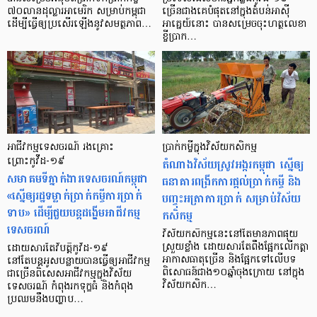
៧០លានដុល្លារអាមេរិក សម្រាប់កម្ពុជា
ច្រើនជាងគេបំផុតនៅក្នុងតំបន់អាស៊ី
ដើម្បីធ្វើឲ្យប្រសើរឡើងនូវសមត្ថភាព…
អាគ្នេយ៍នោះ បានសម្រេចចុះហត្ថលេខា
ខ្ចីប្រាក…
អាជីវកម្មទេសចរណ៍ រងគ្រោះ
ប្រាក់​កម្ចី​ក្នុងវិស័យកសិកម្ម
ព្រោះកូវីដ-១៩
តំណាងវិស័យស្រូវអង្ករកម្ពុជា ស្នើឲ្យ
សមាគមទីភ្នាក់ងារទេសចរណ៍កម្ពុជា
ធនាគារពង្រីកការផ្ដល់ប្រាក់កម្ចី និង
«ស្នើឲ្យរដ្ឋទម្លាក់ប្រាក់កម្ចីការប្រាក់
បញ្ចុះអត្រាការប្រាក់ សម្រាប់វិស័យ
ទាប» ដើម្បីជួយបន្ដដង្ហើមអាជីវកម្ម
កសិកម្ម
ទេសចរណ៍
វិស័យកសិកម្មនេះនៅតែមានភាពផុយ
ស្រួយខ្លាំង ដោយសារតែពឹងផ្អែកលើកត្តា
ដោយសារតែវិបត្តិកូវីដ-១៩
អាកាសធាតុច្រើន និងផ្អែកទៅលើបទ
នៅតែបន្ដអូសបន្លាយបានធ្វើឲ្យអាជីវកម្ម
ពិសោធន៍ជាង១០ឆ្នាំចុងក្រោយ នៅក្នុង
ជាច្រើនពិសេសអាជីវកម្មក្នុងវិស័យ
វិស័យកសិក…
ទេសចរណ៍ កំពុងរកទុក្ខធំ និងកំពុង
ប្រឈមនឹងបញ្ហាប…