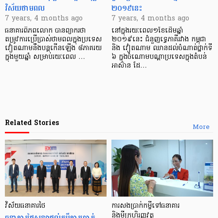
វិស័យ​ថាមពល
២០១៩នេះ
7 years, 4 months ago
7 years, 4 months ago
ធនាគារ​ពិភពលោក ​បាន​ព្យាករ​​ថា
នៅក្នុងរយៈពេល១ខែដើមឆ្នាំ
តម្រូវការ​ប្រើប្រាស់​ថាមពល​ក្នុង​ប្រទេស​
២០១៩នេះ ជំនួញទ្វេភាគីរវាង កម្ពុជា
វៀតណាម​នឹង​បន្ត​កើន​ឡើង ៨​ភាគរយ​
និង វៀតណាម ឈានដល់ចំណាត់ថ្នាក់ទី
ក្នុង​មួយ​ឆ្នាំ សម្រាប់​រយៈពេល …
៦ ក្នុងចំណោមបណ្តាប្រទេសក្នុងតំបន់
អាស៊ាន ដែ…
Related Stories
More
វិស័យធនាគារថៃ
ការសងប្រាក់កម្ចីទៅធនាគារ
ធនាគារថៃសន្យាផ្តល់កម្ចីការប្រាក់
និងមីក្រូហិរញ្ញវត្ថុ