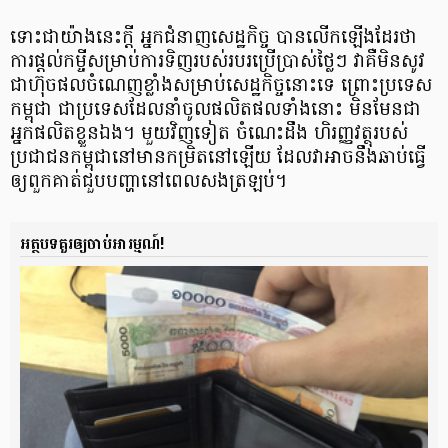
ទោះជាយ៉ាងនេះក្ដី អ្នកជំនាញ​សេដ្ឋកិច្ច បានលើកឡើងដែរថា
ការផ្ដល់កម្ចី​សម្រាប់​ការទិញ​របស់របរ​ប្រើប្រាស់​ថ្លៃៗ វា​គឺមិនសូវ​
ជាហ៊ុច​ផលចំណេញ​ខ្លាំងសម្រាប់​សេដ្ឋកិច្ចនោះទេ ព្រោះប្រទេស​
កម្ពុជា ជាប្រទេស​ដែលនាំចូល​ផលិតផលទាំងនោះ មិនមែនជា​
អ្នកផលិត​ខ្លួនឯង។ មួយវិញទៀត ចំណេះដឹង ហិរញ្ញវត្ថុ​របស់
ប្រជាជន​កម្ពុជា​នៅមាន​កម្រិតនៅឡើយ ដែលវា​អាច​នឹង​ឆាប់ធ្វើ​
ឲ្យពួកគាត់​ជួប​បញ្ហា​នៅពេល​សងត្រឡប់។
អត្ថបទគួរឲ្យចាប់អារម្មណ៍!