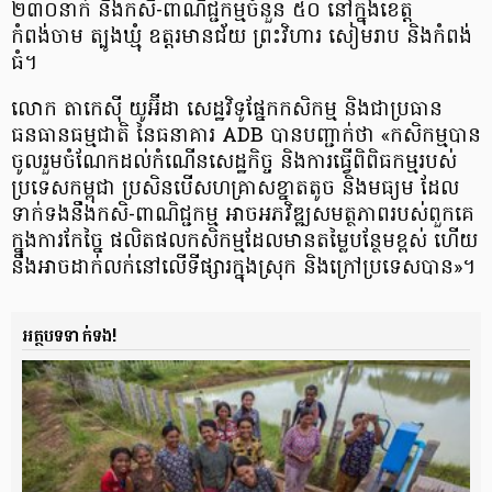
២៣០នាក់ និង​កសិ-ពាណិជ្ជកម្ម​ចំនួន ៥០ នៅក្នុង​ខេត្ត​
កំពង់ចាម ត្បូងឃ្មុំ ឧត្តរមានជ័យ ព្រះវិហារ សៀមរាប និង​កំពង់
ធំ។
លោក តាកេស៊ី យូអ៊ីដា សេដ្ឋវិទូ​ផ្នែកកសិកម្ម និង​ជា​ប្រធាន​
ធនធានធម្មជាតិ នៃធនាគារ​ ADB បាន​បញ្ជាក់ថា «​កសិកម្ម​បាន​
ចូលរួមចំណែក​ដល់​កំណើន​សេដ្ឋកិច្ច និងការធ្វើ​ពិពិធកម្ម​របស់​
ប្រទេស​កម្ពុជា ប្រសិនបើ​សហគ្រាស​ខ្នាតតូច​ និងមធ្យម ដែល
ទាក់ទង​នឹង​កសិ-ពាណិជ្ជកម្ម អាច​អភវិឌ្ឍ​សមត្ថភាព​របស់ពួកគេ
ក្នុង​ការ​កែច្នៃ ផលិតផល​កសិកម្ម​ដែលមាន​តម្លៃ​បន្ថែមខ្ពស់ ហើយ
នឹង​អាច​ដាក់លក់​នៅលើ​ទីផ្សារ​ក្នុងស្រុក និងក្រៅប្រទេសបាន»។
អត្ថបទទាក់ទង!