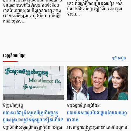
ក្នុងគោលបំណងជួយឱ្យប្រជាពលរដ្ឋអាច
នេះ រាជរដ្ឋាភិបាលប្រទេសជប៉ុន មាន
ទទួលបានសេវាថែទាំសុខភាពទំនើបៗ
បំណងនឹងបើកឲ្យភ្ញៀវពីបរទេសចូល
កាន់តែងាយស្រួល មិត្តហ្វូនបានចុះហត្ថ
ទស្សន…
លេខាលើកិច្ចព្រមព្រៀងសហប្រតិបត្តិ
ការជាយុទ្ធស…
ពេញនិយមបំផុត
ច្រើនទៀត
មីក្រូ​ហិរញ្ញវត្ថុ
មនុស្ស​ធម៌​គ្មាន​ព្រំដែន
ធនាគារ​និង​គ្រឹះស្ថាន​មីក្រូ​ហិរញ្ញវត្ថុ​
ជន​បរទេស​៣​រូប​ដែល​ជួយ​ខ្មែរ​លេច​ធ្លោ​
ជួប«គ្រោះ»ក្តៅ​គគុក​មួយ​ទៀត​ហើយ!
ជាង​គេ
បន្ទាប់​ពី​រង​សម្ពាធ​​ពី​ការ​ទម្លាក់​ពិដាន​អត្រា​
លោកអ្នក​នាង​ខ្លះ​ប្រាកដ​ជា​បាន​​ដឹង​ឮ​តាម​