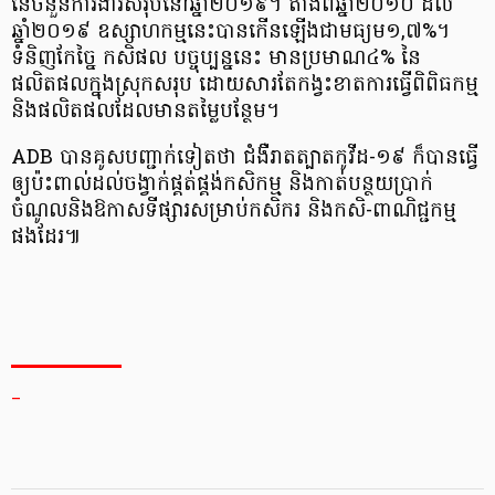
នៃ​ចំនួន​ការងារ​សរុប​នៅឆ្នាំ២០១៩។ តាំងពីឆ្នាំ២០១០ ដល់
ឆ្នាំ២០១៩ ឧស្សាហកម្ម​នេះ​បាន​កើនឡើង​ជាមធ្យម​១,៧%។
ទំនិញ​កែច្នៃ កសិផល បច្ចុប្បន្ន​នេះ មាន​ប្រមាណ​៤% នៃ
ផលិតផល​ក្នុងស្រុក​សរុប ដោយសារតែ​កង្វះខាត​ការធ្វើ​ពិពិធកម្ម
និង​ផលិតផល​ដែលមាន​តម្លៃបន្ថែម​។
ADB បានគូសបញ្ជាក់ទៀតថា ជំងឺរាតត្បាត​កូវីដ-១៩ ក៏បានធ្វើ
ឲ្យ​ប៉ះពាល់​ដល់​ចង្វាក់​ផ្គត់ផ្គង់​កសិកម្ម និង​កាត់បន្ថយ​ប្រាក់
ចំណូល​ និងឱកាស​ទីផ្សារ​សម្រាប់​កសិករ និងកសិ-ពាណិជ្ជកម្ម​
ផងដែរ៕
_