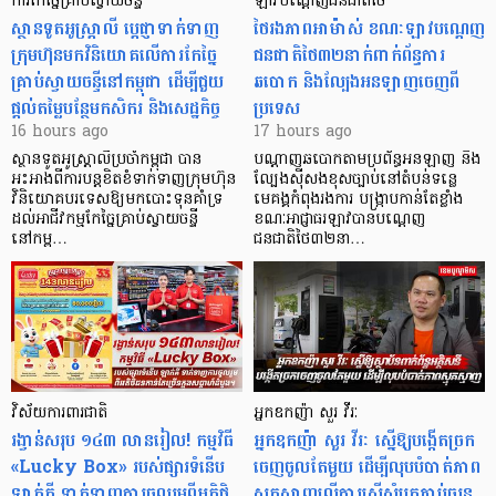
ការកែច្នៃគ្រាប់ស្វាយចន្ទី
ឡាវបណ្តេញជនជាតិថៃ
ស្ថានទូតអូស្ត្រាលី ប្តេជ្ញាទាក់ទាញ
ថៃរងភាពអាម៉ាស់ ខណៈឡាវបណ្តេញ
ក្រុមហ៊ុនមក​វិនិយោគលើការកែច្នៃ
ជនជាតិថៃ៣២នាក់ពាក់ព័ន្ធការ
គ្រាប់ស្វាយចន្ទីនៅកម្ពុជា ដើម្បីជួយ
ឆបោក និងល្បែងអនឡាញចេញពី
ផ្តល់តម្លៃបន្ថែមកសិករ និងសេដ្ឋកិច្ច
ប្រទេស
16 hours ago
17 hours ago
ស្ថានទូតអូស្ត្រាលីប្រចាំកម្ពុជា បាន
បណ្តាញឆបោកតាមប្រព័ន្ធអនឡាញ និង
អះអាងពីការបន្តខិតខំទាក់ទាញក្រុមហ៊ុន
ល្បែងស៊ីសងខុសច្បាប់នៅតំបន់ទន្លេ
វិនិយោគបរទេសឱ្យមកបោះទុនគាំទ្រ
មេគង្គកំពុងរងការ បង្ក្រាប​កាន់តែខ្លាំង
ដល់អាជីវកម្មកែច្នៃគ្រាប់ស្វាយចន្ទី
ខណៈអាជ្ញាធរឡាវបានបណ្តេញ
នៅកម្ព…
ជនជាតិថៃ៣២នា…
វិស័យការពារជាតិ
អ្នកឧកញ៉ា សួរ វីរៈ
រង្វាន់សរុប ១៤៣ លានរៀល! កម្មវិធី
អ្នកឧកញ៉ា សួរ វីរៈ ស្នើឱ្យបង្កើតច្រក
«Lucky Box» របស់ផ្សារទំនើប
ចេញចូលតែមួយ ដើម្បីលុបបំបាត់ភាព
ឡាក់គី ទាក់ទាញការចូលរួមពីអតិថិ
ស្មុគស្មាញលើការស្នើសុំបតភ្ជាប់ចរន្ត