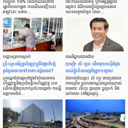
ការ​ប្រាក់ ១៨​% ដែល​កំណត់​ដោយ​
រយៈ​ការ​អាន​ព័ត៌មាន ឬ​ការ​ផ្សព្វផ្សាយ​
រដ្ឋាភិបាល​កម្ពុជា កាល​ពី​ពេល​ថ្មីៗ​នេះ
ផ្សេងៗ អំពី​ភាព​ល្បីល្បាញ​របស់​ជន​
ឥឡូវ​នេះ ធនាគ…
បរទេស​មួយ​ចំនួន ដែល…
បញ្ហា​អត្រា​ការប្រាក់
ពាណិជ្ជករជោគជ័យ
គ្រឹះស្ថាន​មីក្រូ​ហិរញ្ញវត្ថុ​នឹង​ជួប​វិបត្តិ​
ឧកញ៉ា លី ហួរ៖ ដើមទុនរកស៊ីដំបូង
ធ្ងន់ធ្ងរ​ឈាន​ទៅ​រក​ការ​ក្ស័យធន?
របស់ខ្ញុំកើតចេញពីជ្រូក១ក្បាល
ក្រុម​អ្នក​ជំនាញ​នៅ​ក្នុង​វិស័យ​ធនាគារ
និយាយ​ពី​ឈ្មោះ លី ហួរ មាន​ប្រជាជន​
ហិរញ្ញវត្ថុ​និង​ប្រតិបត្តិករ​ហិរញ្ញ​វត្ថុ បាន​​
ភាគ​ច្រើន ប្រាកដ​ជា​ស្គាល់​ច្បាស់​ណាស់
លើក​ឡើង​ប្រហាក់​ប្រហែល​គ្នា​ថា ការ​ធ្វើ​
តាមរយៈ លីហួរ ដូរ​លុយ ប្តូរ​បា្រក់ និង​
អន្តរាគមន៍​ព…
លក់​មាស នៅ​ផ្សារ​អូរ​ឫ…