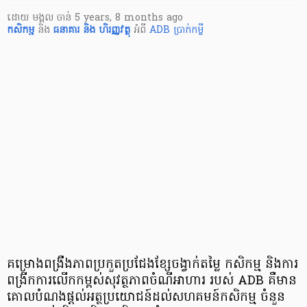
ដោយ
មង្គល ចាន់
5 years, 8 months ago
កសិកម្ម
និង
ធនាគារ និង ហិរញ្ញវត្ថុ
អំពី
ADB
ប្រាក់កម្ចី
គម្រោង​ពង្រឹង​ភាព​ប្រកួត​ប្រជែង​​ខ្សែចង្វាក់​តម្លៃ កសិកម្ម និង​ការ
ពង្រីក​ការលើកកម្ពស់​សុវត្ថភាព​ចំណីអាហារ របស់ ADB គឺមាន​
គោលបំណង​ផ្ដល់​អត្ថ​ប្រយោជន៍​ដល់​សហគមន៍​កសិកម្ម ចំនួន