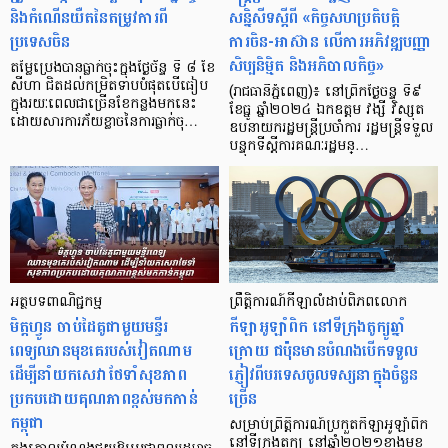
និងកំណើនយឺតនៃតម្រូវការពី
សន្និសីទស្ដីពី «កិច្ចសហប្រតិបត្តិ
ប្រទេសចិន
ការចិន-អាស៊ាន លើការអភិវឌ្ឍបញ្ញា
សិប្បនិម្មិត និងអភិបាលកិច្ច»
តម្លៃប្រេងបានធ្លាក់ចុះក្នុងថ្ងៃច័ន្ទ ទី ៨ ខែ
សីហា ជិតដល់កម្រិតទាបបំផុតបើធៀប
(រាជធានីភ្នំពេញ)៖ នៅព្រឹកថ្ងៃចន្ទ ទី៩
ក្នុងរយៈពេលជាច្រើនខែកន្លងមកនេះ
ខែធ្នូ ឆ្នាំ២០២៤ ឯកឧត្តម វង្សី វិស្សុត
ដោយសារការភ័យខ្លាចនៃការធ្លាក់ចុ…
ឧបនាយករដ្ឋមន្ត្រីប្រចាំការ រដ្ឋមន្ត្រីទទួល
បន្ទុកទីស្ដីការគណៈរដ្ឋមន្…
អត្ថបទពាណិជ្ជកម្ម
ព្រឹត្តិការណ៍កីឡា​លំដាប់ពិភពលោក
មិត្តហ្វូន ចាប់ដៃគូជាមួយមន្ទីរ
កីឡាអូឡាំពិក នៅទីក្រុងតូក្យូឆ្នាំ
ពេទ្យឈានមុខគេរបស់វៀតណាម
ក្រោយ ជប៉ុនមានបំណងបើកទទួល
ដើម្បីនាំយកសេវាថែទាំសុខភាព
ភ្ញៀវពីបរទេសចូលទស្សនាក្នុងចំនួន
ប្រកបដោយគុណភាពខ្ពស់មកកាន់
ច្រើន
កម្ពុជា
សម្រាប់ព្រឹត្តិការណ៍ប្រកួតកីឡាអូឡាំពិក
នៅទីក្រុងតូក្យូ នៅឆ្នាំ២០២១ខាងមុខ