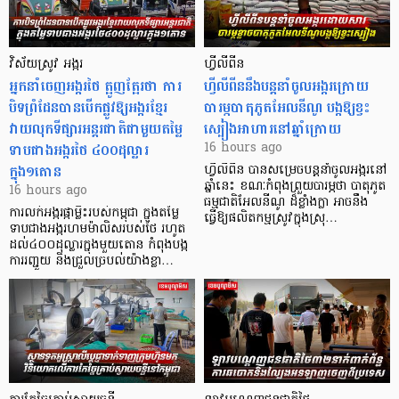
វិស័យស្រូវ អង្ករ
ហ្វីលីពីន
អ្នកនាំចេញអង្ករថៃ ត្អូញត្អែរថា ការ
ហ្វីលីពីននឹងបន្តនាំចូលអង្ករក្រោយ
បិទព្រំដែនបានបើកផ្លូវឱ្យអង្ករខ្មែរ
បារម្ភបាតុភូតអែលនីណូ បង្កឱ្យខ្វះ
វាយលុកទីផ្សារអន្តរជាតិជាមួយតម្លៃ
ស្បៀងអាហារនៅឆ្នាំក្រោយ
ទាបជាងអង្ករថៃ ៤០០ដុល្លារ
16 hours ago
ក្នុង១តោន
ហ្វីលីពីន បាន​សម្រេចបន្តនាំចូលអង្ករនៅ
ឆ្នាំនេះ ខណៈកំពុងព្រួយបារម្ភថា បាតុភូត
16 hours ago
ធម្មជាតិអែលនីណូ ដ៏ខ្លាំងក្លា​ អាចនឹង
ការលក់អង្ករផ្កាម្លិះរបស់កម្ពុជា ក្នុងតម្លៃ
ធ្វើឱ្យផលិតកម្មស្រូវក្នុងស្រុ…
ទាបជាងអង្ករហមម៉ាលិសរបស់ថៃ រហូត
ដល់៤០០ដុល្លារក្នុងមួយតោន កំពុងបង្ក
ការរញ្ជួយ និងជ្រួលច្របល់យ៉ាងខ្លា…