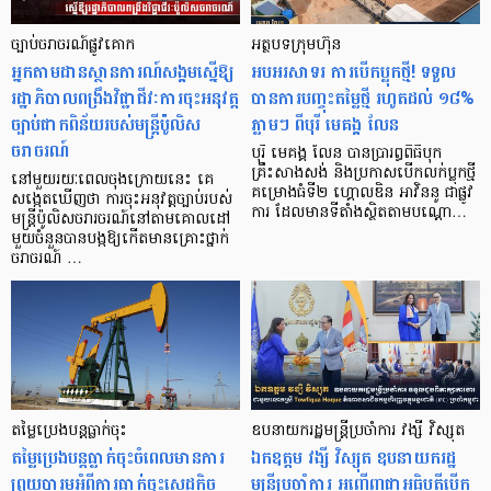
ច្បាប់ចរាចរណ៍ផ្លូវគោក
អត្ថបទក្រុមហ៊ុន
អ្នកតាមដានស្ថានការណ៍សង្គមស្នើឱ្យ
អបអរសាទរ ការបើកប្លុកថ្មី! ទទួល
រដ្ឋាភិបាលពង្រឹងវិជ្ជាជីវៈការចុះអនុវត្ត
បានការបញ្ចុះតម្លៃថ្មី រហូតដល់ ១៨%
ច្បាប់ផាកពិន័យរបស់មន្ត្រីប៉ូលិស
ភ្លាមៗ ពីបុរី មេគង្គ លែន
ចរាចរណ៍
បុរី មេគង្គ លែន បានប្រារព្ធពិធីបុក
គ្រឹះសាងសង់ និងប្រកាសបើកលក់ប្លុកថ្មី
នៅមួយរយៈពេលចុងក្រោយនេះ គេ
គម្រោងធំទី២ ហ្គោលឌិន អាវិននូ ជាផ្លូវ
សង្កេតឃើញថា ការចុះអនុវត្តច្បាប់របស់
ការ ដែលមានទីតាំងស្ថិតតាមបណ្តោ…
មន្ត្រីប៉ូលិសចរារចរណ៍នៅតាមគោលដៅ
មួយចំនួនបានបង្កឱ្យកើតមានគ្រោះថ្នាក់
ចរាចរណ៍ …
តម្លៃប្រេងបន្ដធ្លាក់ចុះ
ឧបនាយករដ្ឋមន្ត្រីប្រចាំការ វង្សី វិស្សុត
តម្លៃប្រេងបន្ដធ្លាក់ចុះចំពេលមានការ
ឯកឧត្តម វង្សី វិស្សុត ឧបនាយករដ្ឋ
ព្រួយបារម្ភអំពីការធ្លាក់ចុះសេដ្ឋកិច្ច
មន្ត្រីប្រចាំការ អញ្ជើញជាអធិបតីបើក