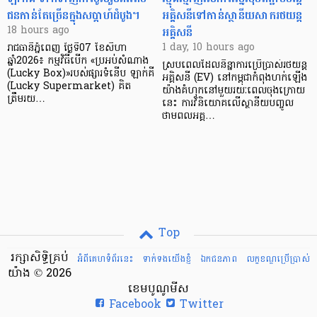
ជនកាន់តែច្រើនក្នុងសប្តាហ៍ដំបូង។
អគ្គិសនីទៅកាន់ស្ថានីយសាករថយន្ត
អគ្គិសនី
18 hours ago
1 day, 10 hours ago
រាជធានីភ្នំពេញ ថ្ងៃទី07 ខែសីហា
ឆ្នាំ2026៖ កម្មវិធីបើក «ប្រអប់សំណាង
ស្របពេលដែលនិន្នាការប្រើប្រាស់រថយន្ត
(Lucky Box)»របស់ផ្សារទំនើប ឡាក់គី
អគ្គិសនី (EV) នៅកម្ពុជាកំពុងហក់ឡើង
(Lucky Supermarket) គិត
យ៉ាងគំហុកនៅមួយរយៈពេលចុងក្រោយ
ត្រឹមរយ…
នេះ ការវិនិយោគលើស្ថានីយបញ្ចូល
ថាមពលអគ្គ…
Top
រក្សាសិទ្ធិគ្រប់
អំពីគេហទំព័រនេះ
ទាក់ទងយើងខ្ញំ
ឯកជនភាព
លក្ខខណ្ឌ​ប្រើ​ប្រាស់
យ៉ាង © 2026
ខេមបូណូមីស
Facebook
Twitter