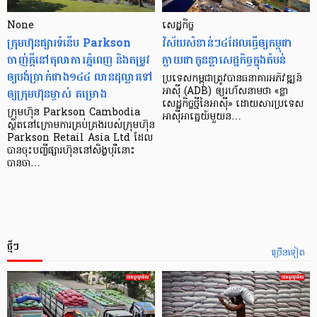
None
សេដ្ឋកិច្ច​
ក្រុមហ៊ុនផ្សារទំនើប Parkson
វិស័យ​សំខាន់ៗ​៤​ដែល​ធ្វើ​ឲ្យ​កម្ពុជា​
ចាញ់ក្ដីនៅតុលាការភ្នំពេញ និងតម្រូវ
ក្លាយ​ជា​កូន​ខ្លា​សេដ្ឋកិច្ច​ក្នុង​តំបន់
ឲ្យបង់ប្រាក់ជាង១៤៤ លានដុល្លារទៅ
ប្រទេស​កម្ពុជា​ត្រូវ​បាន​ធនាគារ​អភិវឌ្ឍន៍​
ឲ្យក្រុមហ៊ុនម្ចាស់ គម្រោង
អាស៊ី (ADB) ឲ្យ​រហ័ស​នាមថា «ខ្លា​
សេដ្ឋកិច្ច​ថ្មី​នៃ​អាស៊ី» ដោយសារ​ប្រទេស​
ក្រុមហ៊ុន Parkson Cambodia
អាស៊ី​អាគ្នេយ៍​មួយ​ន…
ស្ថិតនៅក្រោមការគ្រប់គ្រងរបស់ក្រុមហ៊ុន
Parkson Retail Asia Ltd ដែល
បានចុះបញ្ចីផ្សារហ៊ុននៅសិង្ហបុរីនោះ
បានចា…
ថ្មីៗ
ច្រើនទៀត