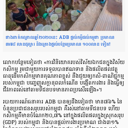
ជាងពាក់កណ្ដាលឆ្នាំ២០២០នេះ ADB ផ្ដល់កម្ចីដល់កម្ពុជា ប្រមាណ
៣៧៨ លានដុល្លារ និងគ្រោងផ្ដល់បន្ថែមប្រមាណ ១០០លាន ទៀត!
លោកបន្ថែមទៀតថា «ការវិនិយោគ​របស់​វិស័យ​ឯកជន​ក្នុង​វិស័យ​
កសិកម្ម រួមជាមួយ​ការ​ទទួលបាន​ឥណទាន និងផលិតផល​វត្ថុ
ធាតុដើម​កសិកម្ម​មាន​គុណភាព​ខ្ពស់​ នឹង​ជួយ​ឲ្យ​កសិ-ពាណិជ្ជកម្ម​
របស់​កម្ពុជា បញ្ចេញ​សក្ដានុពល​កំណើន បង្កើតការងារ និង​ធ្វើឲ្យ
ជីវភាព​រស់នៅ​តាមទីជនបទ​មានភាព​ប្រសើរឡើង»។
របាយការណ៍​ធនាគារ ADB បានឲ្យដឹងទៀតថា មាន​៧៦% នៃ​
ចំនួន​ប្រជាជន​សរុប​របស់​កម្ពុជា គឺរស់នៅ​តាម​ទីជនបទ ហើយ​
កសិកម្ម​គឺមាន​ចំណែក​២០,៧% នៅក្នុង​ផលិតផល​ក្នុងស្រុក​សរុប​
(GDP) របស់​កម្ពុជា និង​បាន​ផ្ដល់ការងារ​ប្រមាណ ជាង​៣១%