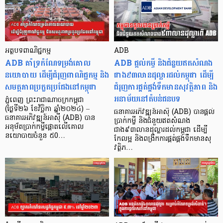
អត្ថបទពាណិជ្ជកម្ម
ADB
ADB គាំទ្រកំណែទម្រង់គោល
ADB ផ្តល់កម្ចី និងជំនួយឥតសំណង
នយោបាយ ដើម្បីជំរុញពាណិជ្ជកម្ម និង
ជាង៩៣លានដុល្លារដល់កម្ពុជា ដើម្បី
សមត្ថភាពប្រកួតប្រជែងនៅកម្ពុជា
ជំរុញការផ្គត់ផ្គង់ទឹកមានសុវត្ថិភាព និង
អនាម័យនៅតំបន់ជនបទ
ភ្នំពេញ ព្រះរាជាណាចក្រកម្ពុជា
(ថ្ងៃទី២៦ ខែវិច្ឆិកា ឆ្នាំ២០២៤) –
ធនាគារអភិវឌ្ឍន៍អាស៊ី (ADB) បានផ្តល់
ធនាគារអភិវឌ្ឍន៍អាស៊ី (ADB) បាន
ប្រាក់កម្ចី និងជំនួយឥតសំណង
អនុម័តប្រាក់កម្ចីផ្តោតលើគោល
ជាង៩៣លានដុល្លារដល់កម្ពុជា ដើម្បី
នយោបាយចំនួន ៥0…
កែលម្អ និងពង្រីកការផ្គត់ផ្គង់ទឹកមានសុ
វត្ថិភ…