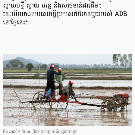
ស្វាយចន្ទី ស្វាយ បន្លែ និងសាច់មាន់ជាដើម។
នេះបើយោងតាមសេចក្ដីប្រកាសព័ត៌មានមួយរបស់ ADB
នៅថ្ងៃនេះ។
ចិន អាមេរិក កំពុង​សម្លឹង​មើល​ទីផ្សារ​កសិកម្ម​នៅ​កម្ពុជា។