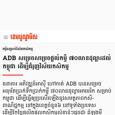
កម្ចី​សម្រាប់​វិស័យ​កសិកម្ម
ADB សម្រេចសម្រេចផ្ដល់កម្ចី ៧០លានដុល្លារដល់
កម្ពុជា ដើម្បីជំរុញវិស័យកសិកម្ម
ធនាគារ អភិវឌ្ឍន៍អាស៊ី ហៅកាត់ ADB បានសម្រេច
អនុម័តប្រាក់ទឹកប្រាក់កម្ចី ៧០លានដុល្លារអាមេរិក សម្រាប់
កម្ពុជា ដើម្បីធ្វើឲ្យប្រសើរឡើងនូវសមត្ថភាពកសិ-
ពាណិជ្ជកម្ម នៅក្នុងខេត្តចំនួន៦ នៅទូទាំងប្រទេស
ដើម្បីកែច្នៃផលិតផលកសិកម្មសំខាន់ៗដូចជា ដំឡូងមី