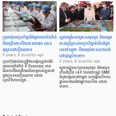
ក្រុមហ៊ុនបច្ចេកវិទ្យាដ៏ធំមួយរបស់តៃវ៉ាន់
សួនបណ្តុំ​សហគ្រាសធុនតូច និងមធ្យម
នឹងពង្រីកការវិនិយោគ២៧០ លាន
មានប្រើប្រាស់បច្ចេកវិទ្យាទំនើបដំបូង
ដុល្លារនៅវៀតណាម
គេ​នៅកម្ពុជា នឹងបញ្ចប់ការសាងសង់
នៅចុងឆ្នាំ២០២១
5 years, 8 months ago
5 years, 8 months ago
ក្រុមហ៊ុនផលិតគ្រឿងអេឡិចត្រូនិកដ៏ធំ
មួយរបស់តៃវ៉ាន់ គឺ Foxconn មាន
សួនបណ្តុំសហគ្រាសធុនតូច និងមធ្យម
ផែនការនឹងពង្រីកផលិតកម្មរបស់ខ្លួននៅ
វើលដ៏ប្រ៊ីដ i4.0 ដែលជាបណ្តុំ SME
ក្នុងប្រទេសវៀតណាម ដោយ
ដំបូងបង្អស់នៅកម្ពុជា ចាប់ផ្តើមបើកការ
គ្រោវិនិយោគក្នុង…
ដ្ឋានសាងសង់ជាផ្លូវការហើយ ដោយ
មានកា…