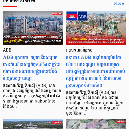
Related Stories
More
ADB
អត្ថបទពាណិជ្ជកម្ម
ADB ព្យាករថា កម្ពុជានឹងសម្រេច
ធនាគារ ADB អនុម័តកញ្ចប់ថវិកា
បានកំណើនសេដ្ឋកិច្ច៤,៥%នៅឆ្នាំនេះ
៧៦៣ លានដុល្លារ សម្រាប់កម្ពុជា
បើការរំខានដោយសង្គ្រាមនៅអ៊ីរ៉ង់
អភិវឌ្ឍទីក្រុងតាមរយៈការលើកកម្ពស់
មិនអូសបន្លាយយូរ
សុវត្ថិភាពទឹក ភាពធន់ និងភាពសម
ស្របសម្រាប់ការរស់នៅ
ធនាគារអភិវឌ្ឍន៍អាស៊ី (ADB) បាន
ព្យាករថា សេដ្ឋកិច្ចកម្ពុជានឹងសម្រេចបាន
ធនាគារអភិវឌ្ឍន៍អាស៊ី (ADB)បាន
កំណើនក្នុងអត្រា ៤,៥%ក្នុងឆ្នាំ២០២៦
អនុម័តកម្មវិធីវិនិយោគចំនួន ៧៦៣
ទាបជាងតួលេខព្យាករកន្លងមកដែល
លានដុល្លារ ដែលក្នុងនោះរួមមានជំនួយ
រំពឹងស…
ឥតសំណងចំនួន ២០ លានដុល្លារពី
មូលនិធិអភ…