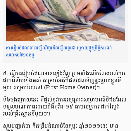
ការរៀបចំឥណទានឡើងវិញកើនឡើងទ្វេដង ក្រោយផ្ទុះព្រឹត្តិការណ៍
សហគមន៍២០កុម្ភៈ
៥. ធ្វើការ​រៀបចំ​ឥណទាន​ឡើង​វិញ ព្រមទាំង​លើកលែង​រាល់​ការ​
ផាកពិន័យ​ទាំងអស់ សម្រាប់​អតិថិជន​ដែល​ទិញ​ផ្ទះ​ផ្ទាល់ខ្លួន​ទី​
មួយ សម្រាប់​រស់នៅ (First Home Owner)​។
ទី​៦​ចុង​ក្រោយ​នេះ គឺ​ផ្តល់​នូវ​ការ​អនុគ្រោះ​សម្រាប់​អតិថិជន​ដែល​
ទទួលមរណភាព​ដោយ​ជំងឺ​កូ​វី​ដ​-១៩ តាម​លទ្ធភាព​ជាក់ស្តែង​
របស់​គ្រឹះស្ថាន​នីមួយ​ៗ​។
សូម​បញ្ជាក់​ថា គិត​ត្រឹម​ដំណាច់ខែ​កុម្ភៈ ឆ្នាំ​២០២១​នេះ មាន​