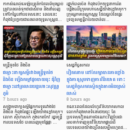
កាក​សំណល់​អេឡិច​ត្រូនិកដែល​ពីមុនធ្លាប់​
រដ្ឋាភិបាលចិន កំពុងបើកយុទ្ធនាការរឹត
ត្រូវបានចាត់ទុកថាជាសំរាម និងនាំចេញ
បន្តឹងលើក្រុមមហាសេដ្ឋី​យ៉ាង​ក្ដៅគគុក។
ទៅកែច្នៃនៅបរទេស​នោះ ពេលនេះ
​ក្រុមអ្នកមានស្ដុកស្ដម្ភ ដែល​ធ្លាប់​តែផ្ទេរ
កំពុងប្រែក្លាយជាធនធានយុទ្ធសាស្ត្រដ…
ទ្រព្យសម្បត្តិរាប់រយពាន់ល…
មន្ត្រីទូតថៃ និងចិន
សេដ្ឋកិច្ចសកល
ជម្លោះពាក្យសម្តីរវាងមន្ត្រីទូតថៃ
វៀតណាម នៅតែរក្សាបានភាពខ្លាំង
និងចិន ឡើងកម្ដៅដូចបាយពុះ ជុំវិញ
ក្នុងការស្រូបទាញការវិនិយោគ​ ទោះ
ជម្លោះនៅព្រលានយន្តហោះសុវណ្ណ
សេដ្ឋកិច្ចសកលស្ថិតក្នុងភាពមិនច្បាស់
ភូមិ
លាស់
7 hours ago
8 hours ago
សង្គ្រាមពាក្យសម្តីផ្នែកការទូតរវាងថៃ
ខណៈពេលដែលលំហូរវិនិយោគសកល
និងចិន កំពុងតែផ្ទុះឡើងយ៉ាងក្តៅគគុក។
លោកកំពុងមានទំនោរថយចុះ តែ
លោក ស៊ីហាសាក់ ភួងកេតកែវ រដ្ឋមន្ត្រី
ប្រទេសវៀតណាមឯណោះវិញបែរជា
ការបរទេសថៃ បានចេញមុខផ្លែផ្កា …
អាចទាក់ទាញទុនវិនិយោគផ្ទាល់ពី
បរទេសបានយ៉ាងច្រើនសម្បើមរហូតដ…