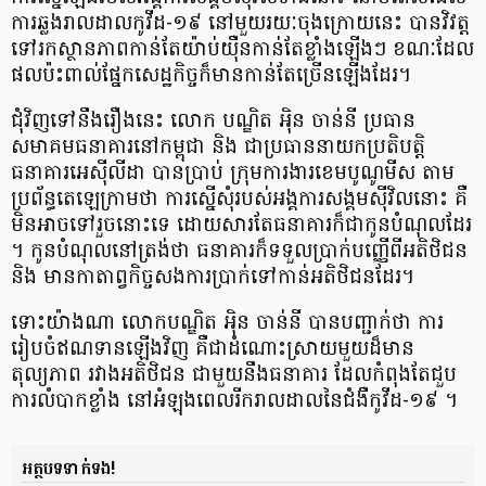
ការ​ឆ្លង​រាលដាល​កូ​វី​ដ​-១៩ នៅ​មួយ​រយៈ​ចុង​ក្រោយ​នេះ បាន​វិ​វត្ត​
ទៅ​រក​ស្ថានភាព​កាន់តែ​យ៉ាប់យ៉ឺន​កាន់តែ​ខ្លាំង​ឡើង​ៗ ខណៈ​ដែល​
ផល​ប៉ះពាល់​ផ្នែក​សេដ្ឋកិច្ច​ក៏​មាន​កាន់តែ​ច្រើន​ឡើង​ដែរ​។
ជុំវិញទៅនឹងរឿងនេះ លោក បណ្ឌិត អុិ​ន ចាន់​នី ប្រធាន​
សមាគម​ធនាគារ​នៅ​កម្ពុជា និង ជា​ប្រធាន​នាយក​ប្រតិបត្តិ​
ធនាគារ​អេ​ស៊ី​លី​ដា បាន​ប្រាប់ ក្រុមការងារ​ខេ​ម​បូ​ណូ​មី​ស តាម​
ប្រព័ន្ធ​តេ​ឡេ​ក្រាម​ថា ការ​ស្នើ​សុំ​របស់​អង្គការ​សង្គម​ស៊ី​វិល​នោះ គឺ​
មិន​អាច​ទៅ​រួច​នោះ​ទេ ដោយសារ​តែ​ធនាគារ​ក៏​ជា​កូនបំណុល​ដែរ​
។ កូនបំណុល​នៅ​ត្រង់​ថា ធនាគារ​ក៏​ទទួល​ប្រាក់​បញ្ញើ​ពី​អតិថិជន
និង មានកា​តា​ព្វ​កិច្ច​សងការ​ប្រាក់​ទៅ​កាន់​អតិថិជន​ដែរ​។
ទោះ​យ៉ាងណា លោក​បណ្ឌិត អុិ​ន ចាន់​នី បាន​បញ្ជាក់​ថា ការ​
រៀបចំ​ឥណទាន​ឡើង​វិញ គឺជា​ដំណោះស្រាយ​មួយ​ដ៏​មាន​
តុល្យភាព រវាង​អតិថិជន ជាមួយនឹង​ធនាគារ ដែល​កំពុង​តែ​ជួប​
ការ​លំបាក​ខ្លាំង នៅ​អំឡុង​ពេល​រីក​រាលដាល​នៃ​ជំងឺ​កូ​វី​ដ​-១៩ ។
អត្ថបទទាក់ទង!