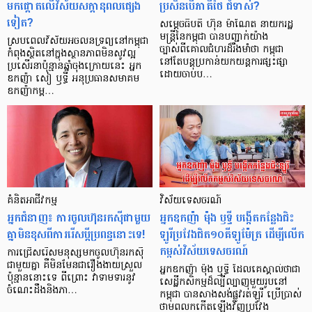
មកផ្ដោតលើវិស័យសក្ដានុពលផ្សេង
ប្រសិនបើភាគីថៃ ជំទាស់?
ទៀត?
សម្តេចធិបតី ហ៊ុន ម៉ាណែត នាយករដ្ឋ
មន្ត្រីនៃកម្ពុជា បានបញ្ជាក់យ៉ាង
ស្របពេលវិស័យអចលនទ្រព្យនៅកម្ពុជា
ច្បាស់ពីគោលជំហរដ៏រឹងមាំថា កម្ពុជា
កំពុងស្ថិតនៅក្នុងស្ថានភាពមិនសូវល្អ
នៅតែបន្តប្រកាន់យកយន្តការផ្សះផ្សា
ប្រសើរនាប៉ុន្មានឆ្នាំចុងក្រោយនេះ អ្នក
ដោយចាប់ប…
ឧកញ៉ា សៀ ឫទ្ធី អនុប្រធានសមាគម
ឧកញ៉ាកម្ព…
គំនិត​អាជីវកម្ម
វិស័យទេសចរណ៍
អ្នក​ជំនាញ៖ ការ​ចូល​ហ៊ុន​រកស៊ី​​ជាមួយ​
អ្នកឧកញ៉ា ម៉ុង ឫទ្ធី បង្កើតកន្លែងជិះ
គ្នា​មិន​ខុស​ពី​ការ​រើស​ប្តី​ប្រពន្ធ​នោះ​ទេ!
ឡូរីប្រវែងជិត១០គីឡូម៉ែត្រ ដើម្បីលើក
កម្ពស់វិស័យទេសចរណ៍
ការ​ជ្រើសរើស​មនុស្ស​មក​ចូល​ហ៊ុន​រក​ស៊ី
ជាមួយ​គ្នា គឺ​មិន​មែន​ជា​រឿង​ងាយ​ស្រួល​
អ្នកឧកញ៉ា ម៉ុង ឬទ្ធី ដែលគេស្គាល់ថាជា
ប៉ុន្មាន​នោះ​ទេ ពីព្រោះ វា​ទាមទារ​នូវ​
សេដ្ឋីកសិកម្មដ៏ល្បីល្បាញមួយរូបនៅ
ចំណេះដឹង​និង​ភា…
កម្ពុជា បានសាងសង់ផ្លូវរត់ឡូរី ប្រើប្រាស់
ថាមពលកកើតឡើងវិញប្រវែង