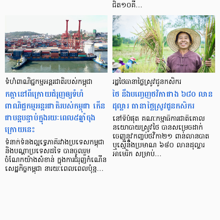
ជិត១០គី…
ទំហំពាណិជ្ជកម្មអន្តរជាតិរបស់កម្ពុជា
រដ្ឋថៃ​ធានាថ្លៃស្រូវជូនកសិករ
កត្តានៅពីក្រោយជំរុញឲ្យទំហំ
ថៃ នឹងបញ្ចេញថវិកាជាង ៦៨០ លាន
ពាណិជ្ជកម្មអន្តរជាតិរបស់កម្ពុជា កើន
ដុល្លារ ធានាថ្លៃស្រូវជូនកសិករ
ជាបន្តបន្ទាប់ក្នុងរយៈពេល៥ឆ្នាំចុង
នៅទីបំផុត គណៈកម្មាធិការជាតិគោល
ក្រោយនេះ
នយោបាយស្រូវថៃ បានសម្រេចដាក់
ចេញនូវកញ្ចប់ថវិកា២១ ពាន់លានបាត
ទំនាក់ទំនងល្អទ្វេភាគីរវាងប្រទេសកម្ពុជា
ឬស្មើនឹងប្រមាណ ៦៨០ លានដុល្លារ
និងបណ្ដាប្រទេសដទៃ បានចូលរួម
អាមេរិក សម្រាប់…
ចំណែកយ៉ាងសំខាន់ ក្នុងការជំរុញកំណើន
សេដ្ឋកិច្ចកម្ពុជា នារយៈពេលពេលប៉ុន្ម…