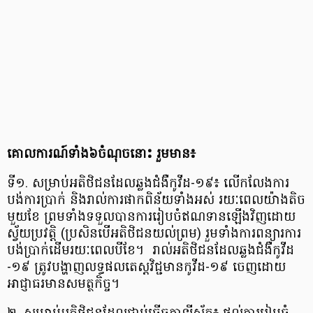
គោល​ការណ៍​ទាំង​៦​ចំណុច​នោះ រួម​មាន​៖
ទី​១. សម្រាប់​អតិថិជន​ដែល​ឆ្លង​ជំងឺ​កូ​វី​ដ​-១៩៖ លើកលែង​ការ​
បង់ការ​ប្រាក់ និង​រាល់​ការ​ផាកពិន័យ​ទាំងអស់ រយៈពេល​យ៉ាងតិច​
មួយ​ខែ ព្រមទាំង​ទទួល​បានការ​រៀបចំ​ឥណទាន​ឡើង​វិញ​ដោយ​
ស្វ័យប្រវត្តិ (​ប្រសិនបើ​អតិថិជន​យល់ព្រម​) រួម​ទាំង​ការ​ពន្យារ​ការ​
បង់ប្រាក់​ដើម​រយៈពេល​បី​ខែ​។ រាល់​អតិថិជន​ដែល​ឆ្លង​ជំងឺ​កូ​វី​ដ​
-១៩ ត្រូវ​បង្ហាញ​លទ្ធផល​តេស្ត​វិជ្ជមាន​កូ​វី​ដ​-១៩ ចេញ​ដោយ​
អាជ្ញា​ធរមាន​សមត្ថកិច្ច​។