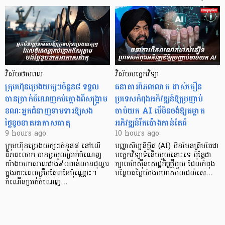
វិស័យថាមពល
វិស័យបច្ចេកវិទ្យា
ក្រុមហ៊ុនប្រេងយក្សៗចំនួន៨ ទទួល
ធនាគារពិភពលោក ដាស់តឿន
បានប្រាក់ចំណេញកប់ក្តោងពីសង្គ្រាម
ប្រទេសកំពុងអភិវឌ្ឍន៍ឱ្យប្រញាប់
ខណៈអ្នកជំនាញទាមទារឱ្យសង
ចាប់យក AI បើមិនចង់ឱ្យគម្លាត
ថ្លៃខូចខាតអាកាសធាតុ
អភិវឌ្ឍន៍រីកប៉ោងកាន់តែធំ
9 hours ago
10 hours ago
ក្រុមហ៊ុនប្រេងយក្សៗចំនួន៨ នៅលើ
បញ្ញាសិប្បនិម្មិត (AI) មិនមែនត្រឹមតែជា
ពិភពលោក បានប្រមូលប្រាក់ចំណេញ
បច្ចេកវិទ្យាទំនើបមួយនោះទេ ប៉ុន្តែជា
យ៉ាងមហាសាលជាង៩០ពាន់លានដុល្លារ
ក្បាលម៉ាស៊ីនសេដ្ឋកិច្ចថ្មីមួយ ដែលកំពុង
ក្នុងរយៈពេលត្រឹមតែ៣ខែប៉ុណ្ណោះ។
បន្ថែមតម្លៃយ៉ាងមហាសាលដល់សេ…
កំណើនប្រាក់ចំណេញ…