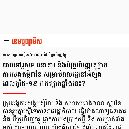
ការសងប្រាក់កម្ចីទៅធនាគារ និងមីក្រូហិរញ្ញវត្ថុ
អាចទៅរួចទេ ធនាគារ និងមីក្រូហិរញ្ញវត្ថុផ្អាក
ការសងកម្ចី៣ខែ សម្រាប់ពលរដ្ឋ​នៅអំឡុង
ពេលកូវីដ-១៩ រាតត្បាតខ្លាំងនេះ?
ក្រុមអង្គការសង្គមស៊ីវិល និង សមាគមជាង១០០ ស្ថាប័ន
បានរួមគ្នាស្នើទៅកាន់រាជរដ្ឋាភិបាល ធ្វើយ៉ាងណាឲ្យធនាគារ
និង មីក្រូហិរញ្ញវត្ថុ ផ្អាកការបង់ប្រាក់កម្ចី និង ការប្រាក់ទាំង
អស់ សម្រាប់រយៈពេលយ៉ាងតិច៣ខែ ដល់ពលរដ្ឋដែលជា