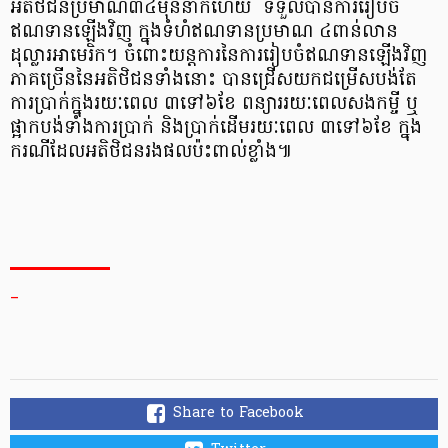
អតិថិជន​ប្រមាណ​៣៤​ម៉ឺន​នាក់​ហើយ ទទួល​បានការ​រៀបចំ​
ឥណទាន​ឡើង​វិញ ក្នុង​ទំហំ​ឥណទាន​ប្រមាណ ៤​ពាន់​លាន​
ដុល្លារ​អា​មេ​រិ​ក​។ ចំពោះ​យន្តការ​នៃ​ការ​រៀបចំ​ឥណទាន​ឡើង​វិញ
ភាគច្រើន​នៃ​អតិថិជន​ទាំងនោះ បាន​ជ្រើស​យក​ជម្រើស​បង់​តែ​
ការ​ប្រាក់​ក្នុង​រយៈពេល ៣​ទៅ​៦​ខែ ពន្យារ​រយៈពេល​សង​កម្ចី ឬ​
ផ្អាក​បង់​ទាំង​ការ​ប្រាក់ និង​ប្រាក់​ដើម​រយៈពេល ៣​ទៅ​៦​ខែ ក្នុង​
ករណី​ដែល​អតិថិជន​រង​ផល​ប៉ះពាល់​ខ្លាំង​៕
_
Share to Facebook