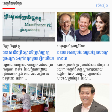
ពេញនិយមបំផុត
ច្រើនទៀត
មីក្រូ​ហិរញ្ញវត្ថុ
មនុស្ស​ធម៌​គ្មាន​ព្រំដែន
ធនាគារ​និង​គ្រឹះស្ថាន​មីក្រូ​ហិរញ្ញវត្ថុ​
ជន​បរទេស​៣​រូប​ដែល​ជួយ​ខ្មែរ​លេច​ធ្លោ​
ជួប«គ្រោះ»ក្តៅ​គគុក​មួយ​ទៀត​ហើយ!
ជាង​គេ
បន្ទាប់​ពី​រង​សម្ពាធ​​ពី​ការ​ទម្លាក់​ពិដាន​អត្រា​
លោកអ្នក​នាង​ខ្លះ​ប្រាកដ​ជា​បាន​​ដឹង​ឮ​តាម​
ការ​ប្រាក់ ១៨​% ដែល​កំណត់​ដោយ​
រយៈ​ការ​អាន​ព័ត៌មាន ឬ​ការ​ផ្សព្វផ្សាយ​
រដ្ឋាភិបាល​កម្ពុជា កាល​ពី​ពេល​ថ្មីៗ​នេះ
ផ្សេងៗ អំពី​ភាព​ល្បីល្បាញ​របស់​ជន​
ឥឡូវ​នេះ ធនាគ…
បរទេស​មួយ​ចំនួន ដែល…