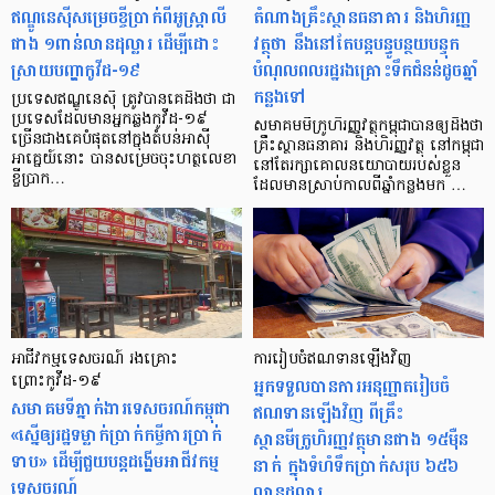
ឥណ្ឌូនេស៊ីសម្រេចខ្ចីប្រាក់ពីអូស្ត្រាលី
តំណាងគ្រឹះស្ថានធនាគារ និងហិរញ្ញ
ជាង ១ពាន់លានដុល្លារ ដើម្បីដោះ
វត្ថុថា នឹងនៅតែបន្ដបន្ធូបន្ថយបន្ទុក
ស្រាយបញ្ហាកូវីដ-១៩
បំណុលពលរដ្ឋរងគ្រោះទឹកជំនន់ដូចឆ្នាំ
កន្លងទៅ
ប្រទេសឥណ្ឌូនេស៊ី ត្រូវបានគេដឹងថា ជា
ប្រទេសដែលមានអ្នកឆ្លងកូវីដ-១៩
សមាគមមីក្រូហិរញ្ញវត្ថុកម្ពុជាបានឲ្យដឹងថា
ច្រើនជាងគេបំផុតនៅក្នុងតំបន់អាស៊ី
គ្រឹះស្ថានធនាគារ និងហិរញ្ញវត្ថុ នៅកម្ពុជា
អាគ្នេយ៍នោះ បានសម្រេចចុះហត្ថលេខា
នៅតែរក្សាគោលនយោបាយរបស់ខ្លួន
ខ្ចីប្រាក…
ដែលមានស្រាប់កាលពីឆ្នាំកន្លងមក …
អាជីវកម្មទេសចរណ៍ រងគ្រោះ
ការរៀបចំឥណទាន​ឡើងវិញ
ព្រោះកូវីដ-១៩
អ្នកទទួលបានការអនុញ្ញាតរៀបចំ
សមាគមទីភ្នាក់ងារទេសចរណ៍កម្ពុជា
ឥណទានឡើងវិញ ពីគ្រឹះ
«ស្នើឲ្យរដ្ឋទម្លាក់ប្រាក់កម្ចីការប្រាក់
ស្ថានមីក្រូហិរញ្ញវត្ថុមានជាង ១៥ម៉ឺន
ទាប» ដើម្បីជួយបន្ដដង្ហើមអាជីវកម្ម
នាក់ ក្នុងទំហំទឹកប្រាក់សរុប ៦៥៦
ទេសចរណ៍
លានដុល្លារ