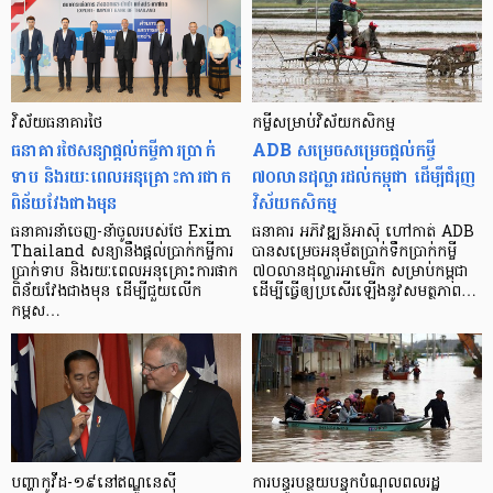
វិស័យធនាគារថៃ
កម្ចី​សម្រាប់​វិស័យ​កសិកម្ម
ធនាគារថៃសន្យាផ្តល់កម្ចីការប្រាក់
ADB សម្រេចសម្រេចផ្ដល់កម្ចី
ទាប និងរយៈពេលអនុគ្រោះការផាក
៧០លានដុល្លារដល់កម្ពុជា ដើម្បីជំរុញ
ពិន័យវែងជាងមុន
វិស័យកសិកម្ម
ធនាគារនាំចេញ-នាំចូលរបស់ថៃ Exim
ធនាគារ អភិវឌ្ឍន៍អាស៊ី ហៅកាត់ ADB
Thailand សន្យានឹងផ្ដល់ប្រាក់កម្ចីការ
បានសម្រេចអនុម័តប្រាក់ទឹកប្រាក់កម្ចី
ប្រាក់ទាប និងរយៈពេលអនុគ្រោះការផាក
៧០លានដុល្លារអាមេរិក សម្រាប់កម្ពុជា
ពិន័យវែងជាងមុន ដើម្បីជួយលើក
ដើម្បីធ្វើឲ្យប្រសើរឡើងនូវសមត្ថភាព…
កម្ពស…
បញ្ហាកូវីដ-១៩នៅឥណ្ឌូនេស៊ី
ការបន្ធូរបន្ថយបន្ទុកបំណុល​ពលរដ្ឋ