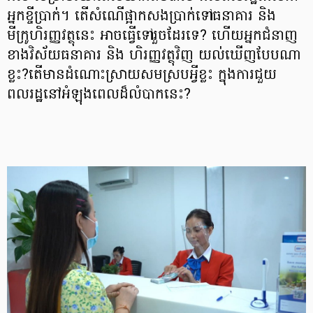
អ្នកខ្ចីប្រាក់។ តើសំណើផ្អាកសងប្រាក់ទៅធនាគារ និង
មីក្រូហិរញ្ញវត្ថុនេះ អាចធ្វើទៅរួចដែរទេ? ហើយអ្នកជំនាញ
ខាងវិស័យធនាគារ និង ហិរញ្ញវត្ថុវិញ យល់ឃើញបែបណា
ខ្លះ?តើមានដំណោះស្រាយសមស្របអ្វីខ្លះ ក្នុងការជួយ
ពលរដ្ឋនៅអំឡុងពេលដ៏លំបាកនេះ?