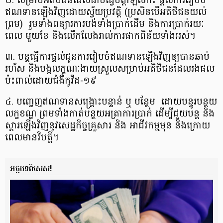
២. សម្រាប់​អតិថិជន​ដែល​ជាប់​ធ្វើ​ច​ត្តា​ឡី​ស័ក​៖ ផ្តល់​ការ​រៀបចំ​
ឥណទាន​ឡើង​វិញ​ដោយ​ស្វ័យប្រវត្តិ (​ប្រសិនបើ​អតិថិជន​យល់
ព្រម​) រួម​ទាំង​ពន្យារ​ការ​បង់​ទាំង​ប្រាក់​ដើម និង​ការ​ប្រាក់​រយៈ
ពេល មួយ​ខែ និង​លើកលែង​រាល់​ការ​ផាកពិន័យ​ទាំងអស់​។
៣. បន្ត​ធ្វើការ​ផ្តល់​ជូន​ការ​រៀបចំ​ឥណទាន​ឡើង​វិញ​ឲ្យ​បាន​ឆាប់
រហ័ស និង​បង្ក​លក្ខណៈ​ងាយស្រួល​សម្រាប់​អតិថិជន​ដែល​រង​ផល​
ប៉ះពាល់​ដោយ​ជំងឺ​កូ​វី​ដ​-១៩
៤. បញ្ចេញ​ឥណទាន​សង្គ្រោះ​បន្ទាន់ ឬ បន្ថែម ដោយ​បន្ធូរបន្ថយ​
លក្ខខណ្ឌ ព្រមទាំង​កាត់​បន្ថយ​អត្រា​ការ​ប្រាក់ ដើម្បី​ជួយ​បន្ត និង
ស្តារ​ឡើង​វិញ​នូវ​សេដ្ឋកិច្ច​គ្រួសារ និង អាជីវកម្ម​មុន និង​ក្រោយ​
ពេល​មាន​វិបត្តិ​។
អត្ថបទពិសេស!