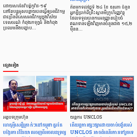
ដោយសារតែវិបត្តិកូវីដ-១៩
គិតមកទល់ថ្ងៃទី ២៤ ខែ ឧសភា ចំនួន
នៅតែបន្ដអូសបន្លាយបានធ្វើឲ្យអាជីវកម្ម
អ្នកខ្ចីប្រាក់ពីគ្រឹះស្ថានមីក្រូហិរញ្ញវត្ថុ
ជាច្រើនពិសេសអាជីវកម្មក្នុងវិស័យ
ដែលទទួលបានការអនុញ្ញាតរៀបចំ
ទេសចរណ៍ កំពុងរកទុក្ខធំ និងកំពុង
ឥណទានឡើងវិញមានចំនួនជាង ១៥,២
ប្រឈមនឹងបញ្ហាប…
ម៉ឺនន…
ផ្សេងទៀត
អត្ថបទក្រុមហ៊ុន
យន្តការ UNCLOS
ហេតុអ្វីសេដ្ឋីគ្រាក់ៗនៅកម្ពុជាគួរតែ
តើយន្តការផ្សះផ្សាដោយចាប់បង្ខំរបស់
បង្វែរការវិនិយោគចេញពីអចលនទ្រព្យ
UNCLOS អាចដំណើរការទៅរួចទេ