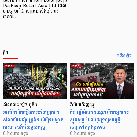
ស្ថិតនៅក្រោមការគ្រប់គ្រងរបស់ក្រុមហ៊ុន
Parkson Retail Asia Ltd ដែល
បានចុះបញ្ចីផ្សារហ៊ុននៅសិង្ហបុរីនោះ
បានចា…
ថ្មីៗ
ច្រើនទៀត
សំណល់អេឡិចត្រូនិក
វិស័យហិរញ្ញវត្ថុ
អាម៉េរិក រឹតបន្តឹងការនាំចេញកាក
ចិន ប្រើ​អំណាចពន្ធដាររឹតកអ្នកមាន
សំណល់អេឡិចត្រូនិក ដើម្បីទប់ស្កាត់
ស្ដុកស្ដម្ភ ដែលផ្ទេរទ្រព្យសម្បត្តិ
ការបាត់បង់រ៉ែយុទ្ធសាស្ត្រ
ចេញទៅក្រៅប្រទេស
6 hours ago
6 hours ago