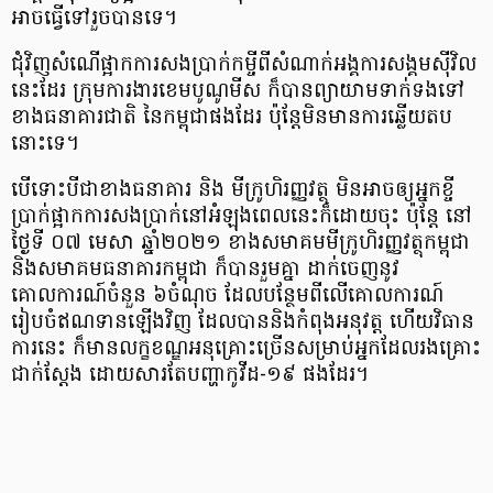
អាច​ធ្វើ​ទៅ​រួច​បាន​ទេ​។
ជុំវិញ​សំណើ​ផ្អាក​ការ​សង​ប្រាក់​កម្ចី​ពី​សំណាក់​អង្គការ​សង្គម​ស៊ី​វិល​
នេះ​ដែរ ក្រុមការងារ​ខេ​ម​បូ​ណូ​មី​ស ក៏​បាន​ព្យាយាម​ទាក់ទង​ទៅ​
ខាង​ធនាគារជាតិ នៃ​កម្ពុជា​ផង​ដែរ ប៉ុន្តែ​មិន​មានការ​ឆ្លើយ​តប​
នោះ​ទេ​។
បើ​ទោះបីជា​ខាង​ធនាគារ និង មីក្រូហិរញ្ញវត្ថុ មិន​អាច​ឲ្យ​អ្នក​ខ្ចី
ប្រាក់​ផ្អាក​ការ​សង​ប្រាក់​នៅ​អំឡុង​ពេល​នេះ​ក៏​ដោយ​ចុះ ប៉ុន្ដែ នៅ​
ថ្ងៃ​ទី ០៧ មេ​សា ឆ្នាំ​២០២១ ខាង​សមាគម​មីក្រូហិរញ្ញវត្ថុ​កម្ពុជា
និង​សមាគម​ធនាគារ​កម្ពុជា ក៏​បាន​រួម​គ្នា ដាក់​ចេញ​នូវ​
គោលការណ៍​ចំនួន ៦​ចំណុច ដែល​បន្ថែម​ពីលើ​គោលការណ៍​
រៀបចំ​ឥណទាន​ឡើង​វិញ ដែល​បាន​និង​កំពុង​អនុវត្ត ហើយ​វិធាន
ការ​នេះ ក៏​មាន​លក្ខខណ្ឌ​អនុគ្រោះ​ច្រើន​សម្រាប់​អ្នក​ដែល​រង​គ្រោះ​
ជាក់ស្ដែង ដោយសារ​តែ​បញ្ហា​កូ​វី​ដ​-១៩ ផង​ដែរ​។