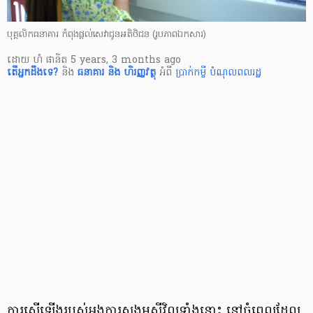
បុគ្គលិកធនាគារ កំពុងផ្ដល់សេវាជូនអតិថិជន (រូបភាពឯកសារ)
ដោយ
ហំ ផានិត
5 years, 3 months ago
តើ​អ្នក​ដឹងទេ?
និង
ធនាគារ និង ហិរញ្ញវត្ថុ
អំពី
ប្រាក់កម្ចី
បំណុលពលរដ្ឋ
ការស្នើ​ឡើង​របស់​អង្គការ​សង្គមស៊ីវិលទាំងនោះ នៅចំពេលដែល