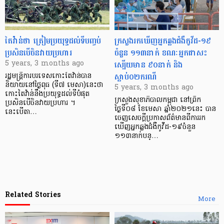
តៃវ៉ាន់ថា ត្រៀមប្រយុទ្ធដល់ទីបញ្ចប់
ក្រសួងរកឃើញ​អ្នកឆ្លង​ជំងឺកូវីដ-១៩
ប្រសិនបើ​ចិនវាយប្រហារ
ចំនួន ១១៣នាក់ ខណៈ​អ្នកជាសះ
ស្បើយ​មាន ៩០នាក់ និង
5 years, 3 months ago
ស្លាប់០២ករណី
រដ្ឋមន្ត្រី​ការបរទេស​កោះតៃវ៉ាន់​បាន
និយាយនៅថ្ងៃពុធ (ទី៧ មេសា)នេះថា
5 years, 3 months ago
កោះតៃវ៉ាន់​នឹង​ប្រយុទ្ធដល់ទីបំផុត
ក្រសួងសុខាភិបាលកម្ពុជា នៅព្រឹក
ប្រសិនបើ​ចិន​វាយប្រហារ ។
ថ្ងៃទី០៨ ខែមេសា ឆ្នាំ២០២១នេះ បាន
នេះបើតា…
ចេញសេចក្តីប្រកាសព័ត៌មានពីការរក
ឃើញអ្នកឆ្លងជំងឺ​កូវីដ-១៩​ចំនួន​
១១៣នាក់​បន្…
Related Stories
More