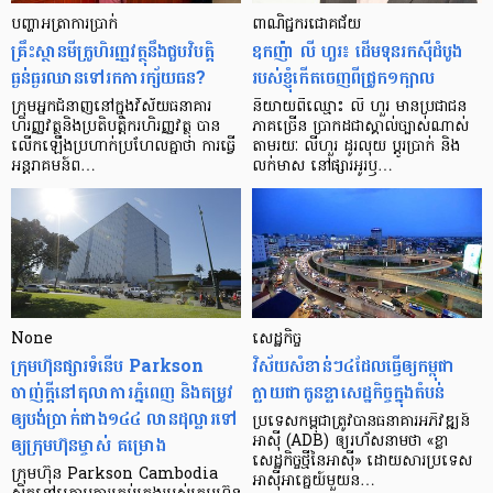
បញ្ហា​អត្រា​ការប្រាក់
ពាណិជ្ជករជោគជ័យ
គ្រឹះស្ថាន​មីក្រូ​ហិរញ្ញវត្ថុ​នឹង​ជួប​វិបត្តិ​
ឧកញ៉ា លី ហួរ៖ ដើមទុនរកស៊ីដំបូង
ធ្ងន់ធ្ងរ​ឈាន​ទៅ​រក​ការ​ក្ស័យធន?
របស់ខ្ញុំកើតចេញពីជ្រូក១ក្បាល
ក្រុម​អ្នក​ជំនាញ​នៅ​ក្នុង​វិស័យ​ធនាគារ
និយាយ​ពី​ឈ្មោះ លី ហួរ មាន​ប្រជាជន​
ហិរញ្ញវត្ថុ​និង​ប្រតិបត្តិករ​ហិរញ្ញ​វត្ថុ បាន​​
ភាគ​ច្រើន ប្រាកដ​ជា​ស្គាល់​ច្បាស់​ណាស់
លើក​ឡើង​ប្រហាក់​ប្រហែល​គ្នា​ថា ការ​ធ្វើ​
តាមរយៈ លីហួរ ដូរ​លុយ ប្តូរ​បា្រក់ និង​
អន្តរាគមន៍​ព…
លក់​មាស នៅ​ផ្សារ​អូរ​ឫ…
None
សេដ្ឋកិច្ច​
ក្រុមហ៊ុនផ្សារទំនើប Parkson
វិស័យ​សំខាន់ៗ​៤​ដែល​ធ្វើ​ឲ្យ​កម្ពុជា​
ចាញ់ក្ដីនៅតុលាការភ្នំពេញ និងតម្រូវ
ក្លាយ​ជា​កូន​ខ្លា​សេដ្ឋកិច្ច​ក្នុង​តំបន់
ឲ្យបង់ប្រាក់ជាង១៤៤ លានដុល្លារទៅ
ប្រទេស​កម្ពុជា​ត្រូវ​បាន​ធនាគារ​អភិវឌ្ឍន៍​
ឲ្យក្រុមហ៊ុនម្ចាស់ គម្រោង
អាស៊ី (ADB) ឲ្យ​រហ័ស​នាមថា «ខ្លា​
សេដ្ឋកិច្ច​ថ្មី​នៃ​អាស៊ី» ដោយសារ​ប្រទេស​
ក្រុមហ៊ុន Parkson Cambodia
អាស៊ី​អាគ្នេយ៍​មួយ​ន…