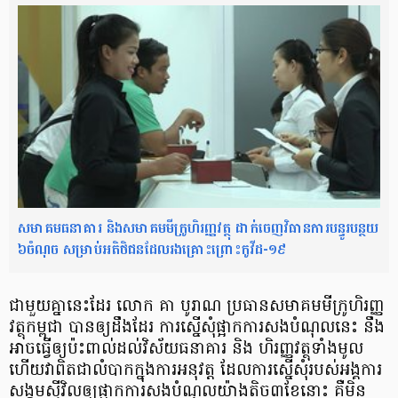
សមាគមធនាគារ និងសមាគមមីក្រូហិរញ្ញវត្ថុ ដាក់ចេញវិធានការបន្ធូរបន្ថយ
៦ចំណុច សម្រាប់អតិថិជន​ដែលរងគ្រោះ​ព្រោះ​កូវីដ-១៩
ជាមួយ​គ្នា​នេះ​ដែរ លោក គា បូរាណ ប្រធាន​សមាគម​មីក្រូហិរញ្ញ
វត្ថុ​កម្ពុជា បាន​ឲ្យ​ដឹង​ដែរ ការ​ស្នើ​សុំ​ផ្អាក​ការ​សងបំណុល​នេះ នឹង​
អាច​ធ្វើ​ឲ្យ​ប៉ះពាល់​ដល់​វិស័យ​ធនាគារ និង ហិរញ្ញវត្ថុ​ទាំងមូល
ហើយ​វា​ពិតជា​លំបាក​ក្នុង​ការ​អនុវត្ត ដែល​ការ​ស្នើ​សុំ​របស់​អង្គការ​
សង្គម​ស៊ី​វិល​ឲ្យ​ផ្អាក​ការ​សងបំណុល​យ៉ាងតិច​៣​ខែ​នោះ គឺ​មិន​