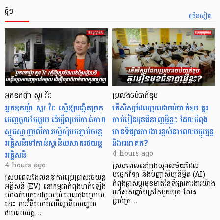
ថ្មីៗ
ច្រើនទៀត
អ្នកឧកញ៉ា សួរ វីរៈ
ប្រលងចប់បាក់ឌុប
អ្នកឧកញ៉ា សួរ វីរៈ ស្នើឱ្យបង្កើតច្រក
តើសិស្សដែលប្រលងចប់បាក់ឌុប គួរ
ចេញចូលតែមួយ ដើម្បីលុបបំបាត់ភាព
ចាប់រៀនមុខជំនាញអ្វីខ្លះ ដែលកំពុង
ស្មុគស្មាញលើការស្នើសុំបតភ្ជាប់ចរន្ត
មានទីផ្សារការងារខ្ពស់នាពេលបច្ចុប្បន្ន
អគ្គិសនីទៅកាន់ស្ថានីយសាករថយន្ត
និងអនាគត?
អគ្គិសនី
4 hours ago
4 hours ago
ស្របពេលនៅក្នុងយុគសម័យដែល
បច្ចេកវិទ្យា និងបញ្ញាសិប្បនិម្មិត (AI)
ស្របពេលដែលនិន្នាការប្រើប្រាស់រថយន្ត
កំពុងផ្លាស់ប្តូរមុខមាត់នៃទីផ្សារការងារយ៉ាង
អគ្គិសនី (EV) នៅកម្ពុជាកំពុងហក់ឡើង
រហ័សសញ្ញាបត្រតែមួយមុខ លែង
យ៉ាងគំហុកនៅមួយរយៈពេលចុងក្រោយ
គ្រប់គ្រ…
នេះ ការវិនិយោគលើស្ថានីយបញ្ចូល
ថាមពលអគ្គ…