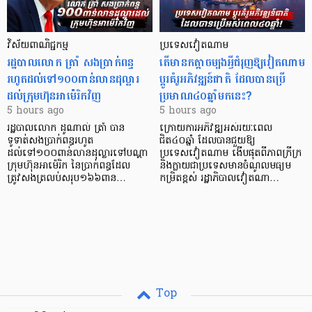
វិស័យ​ពាណិជ្ជកម្ម
ប្រទេសវៀតណាម
រដ្ឋបាលលោក ត្រាំ សងប្រាក់ពន្ធ
តើមានកត្តាចម្បងអ្វីជំរុញឱ្យវៀតណាម
រហូតដល់ទៅ១០០ពាន់លានដុល្លារ
ប្តូរគំរូអភិវឌ្ឍន៍ជាតិ ដែលបានប្រើ
ដល់ក្រុមហ៊ុនអាម៉េរិកវិញ
ប្រមាណ៤០ឆ្នាំមកនេះ?
5 hours ago
5 hours ago
រដ្ឋបាលលោក ដូណាល់ ត្រាំ បាន​
ក្រោយការអភិវឌ្ឍអស់រយៈពេល
ទូទាត់សងប្រាក់ពន្ធរហូត
ជិត៤០ឆ្នាំ ដែលបានជួយឱ្យ​
ដល់ទៅ១០០ពាន់លានដុល្លារទៅបណ្ដា
ប្រទេសវៀតណាម ងើប​ផុតពីភាពក្រីក្រ
ក្រុមហ៊ុនអាម៉េរិក នៃប្រាក់ពន្ធដែល
និងក្លាយជាប្រទេសមានចំណូលមធ្យម
ត្រូវសងត្រលប់សរុប១៦៦ពាន…
កម្រិតខ្ពស់ រដ្ឋាភិបាលវៀតណា…
Top