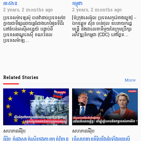
អាស៊ាន
កម្ពុជា
2 years, 2 months ago
2 years, 2 months ago
ប្រទេសម៉ាឡេស៊ី បានវ៉ាដាច់ប្រទេសថៃ
[ទីក្រុងសេអ៊ូល ប្រទេសកូរ៉េខាងត្បូង] –
ក្លាយជាទីផ្សាររថយន្តធំជាងគេបំផុតទីពីរ
ឯកឧត្ដម ស៊ុន ចាន់ថុល ឧបនាយករដ្ឋ
នៅតំបន់អាស៊ីអាគ្នេយ៍ បន្ទាប់ពី
មន្ត្រី និងជាលេខាទីមួយនៃក្រុមប្រឹក្សា
ប្រទេសឥណ្ឌូនេស៊ី ខណៈដែល
អភិវឌ្ឍន៍កម្ពុជា (CDC) នៅថ្ងៃទ…
ប្រទេសម៉ាឡ…
Related Stories
More
សហភាពអឺរ៉ុប
សហភាពអឺរ៉ុប
អឺរ៉ុប កំពុងស្ទាក់ស្ទើរក្នុងការចាត់វិធាន
តើសហភាពអឺរ៉ុបនឹងដំឡើងពន្ធលើ