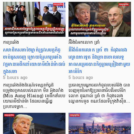
ការប្រឆាំង
អ៊ីរ៉ង់ចំអកលោក ត្រាំ
សមាជិកសភាថៃម្នាក់ត្រូវសមត្ថកិច្ច
អ៊ីរ៉ង់ចំអកលោក ត្រាំ ថា កំពុងលេង
ចាប់អូសចេញ ក្រោយស្រែកប្រឆាំង
ល្ខោនការទូត និងច្រានចោលលទ្ធ
វត្តមានមេដឹកនាំយោធាមីយ៉ាន់ម៉ាដល់
ភាពសម្រេចបានកិច្ចព្រមព្រៀងជាមួយ
ក្នុងសភា
អាម៉េរិក
5 hours ago
5 hours ago
ការប្រឆាំងនឹងដំណើរទស្សនកិច្ចដ៏
ប្រធានក្រុមអ្នកចរចាកំពូលរបស់អ៊ីរ៉ង់ បាន
ចម្រូងចម្រាសរបស់លោក មីន អ៊ុងលាំង
ចេញមុខចំអកឱ្យប្រធានាធិបតីអាម៉េរិក
(Min Aung Hlaing) មេដឹកនាំរបប
លោក ដូណាល់ ត្រាំ ថា កំពុងលេង
យោធាមីយ៉ាន់ម៉ា ដែលបានធ្វើរដ្ឋ
ល្ខោនការទូត ខណៈដែលទីក្រុងវ៉ាស៊ីន…
ប្រហារទម្លាក…