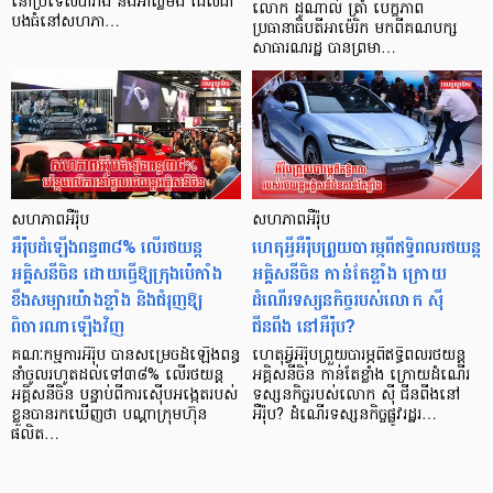
នៅប្រទេសបារាំង និងអាល្លឺម៉ង់ ដែលជា
លោក ដូណាល់ ត្រាំ បេក្ខភាព
បងធំនៅសហភា…
ប្រធានាធិបតីអាម៉េរិក មកពីគណបក្ស
សាធារណរដ្ឋ បានព្រមា…
សហភាពអឺរ៉ុប
សហភាពអឺរ៉ុប
អឺរ៉ុបដំឡើងពន្ធ៣៨% លើរថយន្ត
ហេតុអ្វីអឺរ៉ុបព្រួយបារម្ភពីឥទ្ធិពលរថយន្ត
អគ្គិសនីចិន ដោយធ្វើឱ្យក្រុងប៉េកាំង
អគ្គិសនីចិន កាន់តែខ្លាំង ក្រោយ
ខឹងសម្បារយ៉ាងខ្លាំង និងជំរុញឱ្យ
ដំណើរទស្សនកិច្ចរបស់លោក ស៊ី
ពិចារណាឡើងវិញ
ជីនពីង នៅអឺរ៉ុប?
គណៈកម្មការអឺរ៉ុប បានសម្រេចដំឡើងពន្ធ
ហេតុអ្វីអឺរ៉ុបព្រួយបារម្ភពីឥទ្ធិពលរថយន្ត
នាំចូលរហូតដល់ទៅ៣៨% លើរថយន្ត
អគ្គិសនីចិន កាន់តែខ្លាំង ក្រោយដំណើរ
អគ្គិសនីចិន បន្ទាប់ពីការស៊ើបអង្កេតរបស់
ទស្សនកិច្ចរបស់លោក ស៊ី ជីនពីងនៅ
ខ្លួនបានរកឃើញថា បណ្ដាក្រុមហ៊ុន
អឺរ៉ុប? ដំណើរទស្សនកិច្ចផ្លូវរដ្ឋរ…
ផលិត…