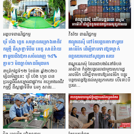
អត្ថបទ​ពាណិជ្ជកម្ម
វិស័យ ពាណិជ្ជកម្ម
បុរី ប៉េង ហួត សម្ពោធ​គម្រោង​អាជីវ
ឥណ្ឌូនេស៊ី នៅតែបន្តចរចាជាមួយ
កម្ម​ថ្មី ដឹស្តាផ្លាទីនីម អេកូ សាន់រ៉ាយ
អាម៉េរិក ដើម្បីទាមទារឱ្យទម្លាក់
ជាមួយនឹង​ឱកាស​ចំណេញ ១៥%
ពន្ធគយមកនៅសូន្យភាគរយ
ភ្លាមៗ មិន​ធ្លាប់​មាន​ពី​មុន​មក
ឥណ្ឌូណេស៊ី ដែលជាបងធំនៅតំបន់
អាស៊ាន កំពុងបន្តចរចាជាមួយសហរដ្ឋ
នាព្រឹកថ្ងៃទី១២ ខែមីនា ឆ្នាំ២០២០
អាម៉េរិក ដើម្បីទាមទារឱ្យអាម៉េរិក បន្ធូរ
ម្សិលមិញនេះ បុរី ប៉េង ហួត បាន
បន្ថយពន្ធឱ្យដល់សូន្យភាគរយ បើទោះបី
ប្រារព្ធពីធីសម្ពោធជាផ្លូវការ គម្រោងអាជីវ
ប្រធា…
កម្មថ្មី ដឹស្តាផ្លាទីនីម អេកូ សាន់រ…