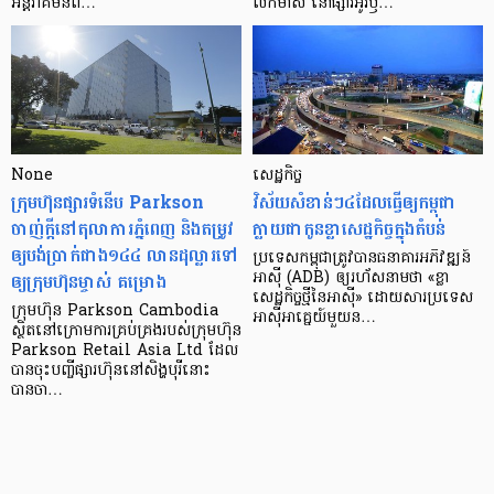
អន្តរាគមន៍​ព…
លក់​មាស នៅ​ផ្សារ​អូរ​ឫ…
None
សេដ្ឋកិច្ច​
ក្រុមហ៊ុនផ្សារទំនើប Parkson
វិស័យ​សំខាន់ៗ​៤​ដែល​ធ្វើ​ឲ្យ​កម្ពុជា​
ចាញ់ក្ដីនៅតុលាការភ្នំពេញ និងតម្រូវ
ក្លាយ​ជា​កូន​ខ្លា​សេដ្ឋកិច្ច​ក្នុង​តំបន់
ឲ្យបង់ប្រាក់ជាង១៤៤ លានដុល្លារទៅ
ប្រទេស​កម្ពុជា​ត្រូវ​បាន​ធនាគារ​អភិវឌ្ឍន៍​
ឲ្យក្រុមហ៊ុនម្ចាស់ គម្រោង
អាស៊ី (ADB) ឲ្យ​រហ័ស​នាមថា «ខ្លា​
សេដ្ឋកិច្ច​ថ្មី​នៃ​អាស៊ី» ដោយសារ​ប្រទេស​
ក្រុមហ៊ុន Parkson Cambodia
អាស៊ី​អាគ្នេយ៍​មួយ​ន…
ស្ថិតនៅក្រោមការគ្រប់គ្រងរបស់ក្រុមហ៊ុន
Parkson Retail Asia Ltd ដែល
បានចុះបញ្ចីផ្សារហ៊ុននៅសិង្ហបុរីនោះ
បានចា…