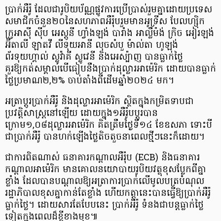
ប្រាក់អឺរ៉ូ ដែលជារូបិយប័ណ្ណផ្លូវការប្រើប្រាស់រួមគ្នាដោយប្រទេស
សមាជិកចំនួន២០នៃសហភាពអឺរ៉ុបរួមមានអូទ្រីស បែលហ្ស៊ិក
ក្រូអាស៊ី ស៊ីប អេស្តូនី ហ្វាំងឡង់ បារាំង អាល្លឺម៉ង់ ក្រិច អៀរឡង់
អ៊ីតាលី ឡាតវី លីទុយអានី លុចសំបួ ម៉ាល់តា ហូឡង់
ព័រទុយហ្គាល់ ស្លូវ៉ាគី ស្លូវេនី និងអេស្ប៉ាញ បានធ្លាក់ថ្លៃ
គួរឱ្យកត់សម្គាល់បើធៀបនឹងប្រាក់ដុល្លារអាម៉េរិក ដោយបានធ្លាក់
ថ្លៃប្រមាណ២,២% ចាប់តាំងពីដើមឆ្នាំ២០២៤ មក។
អត្រាប្តូរប្រាក់អឺរ៉ូ និងដុល្លារអាម៉េរិក ស្ថិតក្នុងកម្រិតទាបជា
ប្រវត្តិសាស្ត្រនៅឡើយ ដោយក្នុង១អឺរ៉ូបប្ដូរបាន
ក្រោម១,០៨ដុល្លារអាម៉េរិក គិតត្រឹមថ្ងៃទី១៤ ខែឧសភា ទោះបី
ជាប្រាក់អឺរ៉ូ បានហក់ឡើងថ្លៃតិចតួចនាពេលថ្មីៗនេះក៏ដោយ។
ជាការពិតណាស់ ធនាគារកណ្តាលអឺរ៉ុប (ECB) និងធនាគារ
កណ្តាលអាម៉េរិក មានគោលនយោបាយរូបិយវត្ថុខុសប្លែកពីគ្នា
ខ្លាំង ដែលបានបណ្ដាលឱ្យអត្រាការប្រាក់លើមូលបត្របំណុល
រដ្ឋាភិបាលខុសគ្នាកាន់តែខ្លាំង ហើយកត្តានេះបានធ្វើឱ្យប្រាក់អឺរ៉ូ
ធ្លាក់ថ្លៃ។ ដោយសារតែបែបនេះ ប្រាក់អឺរ៉ូ ទំនងជាបន្តធ្លាក់ថ្លៃ
ទៀតក្នុងពេលដ៏ខ្លីខាងមុខ៕