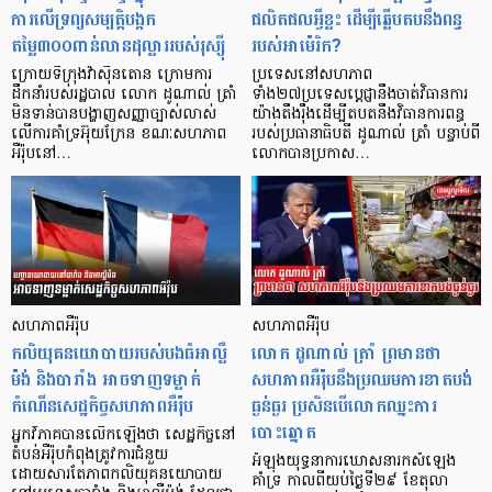
ការលើទ្រព្យសម្បត្តិបង្កក
ផលិតផលអ្វីខ្លះ ដើម្បីឆ្លើបតបនឹងពន្ធ
តម្លៃ៣០០ពាន់លានដុល្លាររបស់រុស្ស៊ី
របស់អាម៉េរិក?
ក្រោយទីក្រុងវ៉ាស៊ីនតោន ក្រោមការ
ប្រទេសនៅសហភាព
ដឹកនាំរបស់រដ្ឋបាល លោក ដូណាល់ ត្រាំ
ទាំង២៧ប្រទេសប្តេជ្ញានឹងចាត់វិធានការ
មិនទាន់បានបង្ហាញសញ្ញាច្បាស់លាស់
យ៉ាងតឹងរ៉ឹងដើម្បីតបតនឹងវិធានការពន្ធ
លើការគាំទ្រអ៊ុយក្រែន ខណៈសហភាព
របស់ប្រធានាធិបតី ដូណាល់ ត្រាំ បន្ទាប់ពី
អឺរ៉ុបនៅ…
លោកបានប្រកាស…
សហភាពអឺរ៉ុប
សហភាពអឺរ៉ុប
កលិយុគនយោបាយរបស់បងធំអាល្លឺ
លោក ដូណាល់ ត្រាំ ព្រមានថា
ម៉ង់ និងបារាំង អាចទាញទម្លាក់
សហភាពអឺរ៉ុបនឹងប្រឈមការខាតបង់
កំណើនសេដ្ឋកិច្ចសហភាពអឺរ៉ុប
ធ្ងន់ធ្ងរ ប្រសិនបើលោកឈ្នះការ
បោះឆ្នោត
អ្នកវិភាគបានលើកឡើងថា សេដ្ឋកិច្ចនៅ
តំបន់អឺរ៉ុបកំពុងត្រូវការជំនួយ
អំឡុងយុទ្ធនាការឃោសនារកសំឡេង
ដោយសារតែភាពកលិយុគនយោបាយ
គាំទ្រ កាលពីយប់ថ្ងៃទី២៩ ខែតុលា