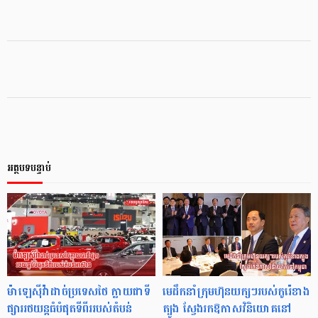
អត្ថបទបន្ទាប់
ម៉ាឡេស៊ីវ៉ាដាច់ប្រទេសថៃ ក្លាយជាទី
មេដឹកនាំក្រុមហ៊ុនយក្សៗរបស់កូរ៉េខាង
ផ្សាររថយន្តធំបំផុតទីពីររបស់តំបន់
ត្បូង ស្វែងរកឱកាសវិនិយោគនៅ