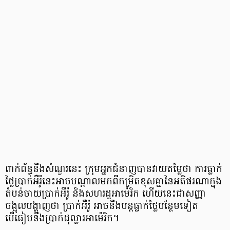
ពាក់ព័ន្ធនឹងសំណួរនេះ ក្រុមអ្នកជំនាញបានវាយតម្លៃថា ការធ្លាក់
ថ្លៃប្រាក់អឺរ៉ូនេះអាចបណ្ដាលមកពីកម្រិតខុសគ្នានៃអតិផរណាក្នុង
តំបន់ចាយប្រាក់អឺរ៉ូ និងសហរដ្ឋអាម៉េរិក ហើយនេះជាសញ្ញា
ចង្អុលបង្ហាញថា ប្រាក់អឺរ៉ូ អាចនឹងបន្តធ្លាក់ថ្លៃបន្ថែមទៀត
បើធៀបនឹងប្រាក់ដុល្លារអាម៉េរិក។