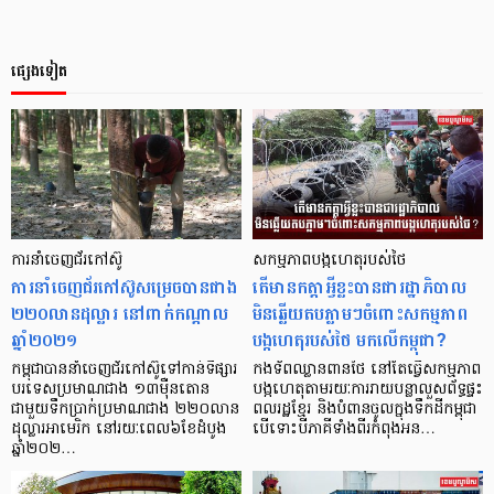
ផ្សេងទៀត
ការនាំចេញ​ជ័រកៅស៊ូ
សកម្មភាពបង្កហេតុរបស់ថៃ
ការនាំចេញជ័រកៅស៊ូសម្រេចបានជាង
តើមានកត្តាអ្វីខ្លះបានជារដ្ឋាភិបាល
២២០លានដុល្លារ នៅពាក់កណ្ដាល
មិនឆ្លើយតបភ្លាមៗចំពោះសកម្មភាព
ឆ្នាំ២០២១
បង្កហេតុរបស់ថៃ មកលើកម្ពុជា?
កម្ពុជាបាននាំចេញជ័រកៅស៊ូទៅកាន់ទីផ្សារ
កងទ័ពឈ្លានពានថៃ នៅតែធ្វើសកម្មភាព
បរទេសប្រមាណជាង ១៣ម៉ឺនតោន
បង្កហេតុតាមរយៈការរាយបន្លាលួសព័ទ្ធផ្ទះ
ជាមួយទឹកប្រាក់ប្រមាណជាង ២២០លាន
ពលរដ្ឋខ្មែរ និងបំពានចូលក្នុងទឹកដីកម្ពុជា
ដុល្លារអាមេរិក នៅរយៈពេល៦ខែដំបូង
បើទោះបីភាគីទាំងពីរកំពុងអន…
ឆ្នាំ២០២…