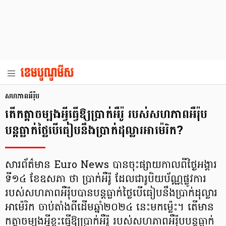
សហភាពអឺរ៉ុប
តើកត្តាចម្បងអ្វីធ្វើឱ្យប្រាក់អឺរ៉ូ របស់សហភាពអឺរ៉ុប
បន្តធ្លាក់ថ្លៃបើធៀបនឹងប្រាក់ដុល្លារអាម៉េរិក?
សារព័ត៌មាន Euro News បានចុះផ្សាយកាលពីថ្ងៃអង្គារ
ទី១៤ ខែឧសភា ថា ប្រាក់អឺរ៉ូ ដែលជារូបិយប័ណ្ណផ្លូវការ
របស់សហភាពអឺរ៉ុបបានបន្តធ្លាក់ថ្លៃបើធៀបនឹងប្រាក់ដុល្លារ
អាម៉េរិក ចាប់តាំងពីដើមឆ្នាំ២០២៤ នេះមកម៉្លេះ។ តើមាន
កត្តាចម្បងអ្វីខ្លះធ្វើឱ្យប្រាក់អឺរ៉ូ របស់សហភាពអឺរ៉ុបបន្តធ្លាក់