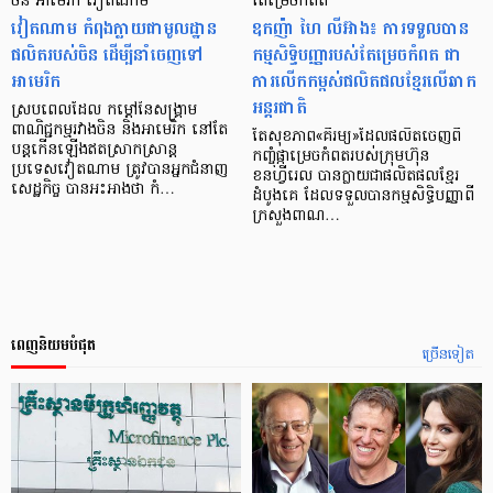
ចិន អាមេរិក វៀតណាម
តែម្រេចកំពត
វៀតណាម កំពុងក្លាយជាមូលដ្ឋាន
ឧកញ៉ា ហៃ លីអ៊ាង៖ ការទទួលបាន
ផលិតរបស់ចិន ដើម្បីនាំចេញទៅ
កម្មសិទ្ធិបញ្ញារបស់តែម្រេចកំពត ជា
អាមេរិក
ការលើកកម្ពស់ផលិតផលខ្មែរលើឆាក
អន្តរជាតិ
ស្របពេលដែល កម្ដៅនៃសង្គ្រាម
ពាណិជ្ជកម្មរវាងចិន និងអាមេរិក នៅតែ
តែសុខភាព«គីរម្យ»ដែលផលិតចេញពី
បន្តកើនឡើងឥតស្រាកស្រាន្ដ
កញ្ចុំផ្កាម្រេចកំពតរបស់ក្រុមហ៊ុន
ប្រទេសវៀតណាម ត្រូវបានអ្នកជំនាញ
ខនហ្វីរេល បានក្លាយជាផលិតផលខ្មែរ
សេដ្ឋកិច្ច បានអះអាងថា កំ…
ដំបូងគេ ដែលទទួលបានកម្មសិទ្ធិបញ្ញាពី
ក្រសួងពាណ…
ពេញនិយមបំផុត
ច្រើនទៀត