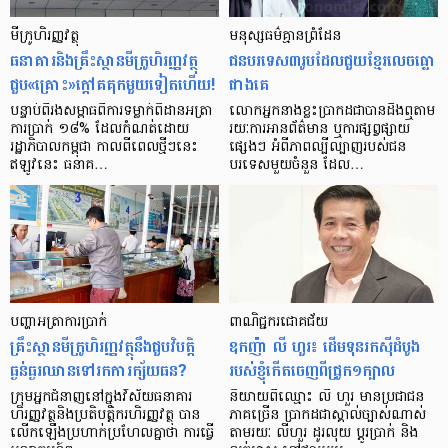
មីក្រូ​ហិរញ្ញវត្ថុ
មនុស្ស​ធម៌​គ្មាន​ព្រំដែន
ធនាគារ​និង​គ្រឹះស្ថាន​មីក្រូ​ហិរញ្ញវត្ថុ​
ជន​បរទេស​៣​រូប​ដែល​ជួយ​ខ្មែរ​លេច​ធ្លោ​
ជួប«គ្រោះ»ក្តៅ​គគុក​មួយ​ទៀត​ហើយ!
ជាង​គេ
បន្ទាប់​ពី​រង​សម្ពាធ​​ពី​ការ​ទម្លាក់​ពិដាន​អត្រា​
លោកអ្នក​នាង​ខ្លះ​ប្រាកដ​ជា​បាន​​ដឹង​ឮ​តាម​
ការ​ប្រាក់ ១៨​% ដែល​កំណត់​ដោយ​
រយៈ​ការ​អាន​ព័ត៌មាន ឬ​ការ​ផ្សព្វផ្សាយ​
រដ្ឋាភិបាល​កម្ពុជា កាល​ពី​ពេល​ថ្មីៗ​នេះ
ផ្សេងៗ អំពី​ភាព​ល្បីល្បាញ​របស់​ជន​
ឥឡូវ​នេះ ធនាគ…
បរទេស​មួយ​ចំនួន ដែល…
បញ្ហា​អត្រា​ការប្រាក់
ពាណិជ្ជករជោគជ័យ
គ្រឹះស្ថាន​មីក្រូ​ហិរញ្ញវត្ថុ​នឹង​ជួប​វិបត្តិ​
ឧកញ៉ា លី ហួរ៖ ដើមទុនរកស៊ីដំបូង
ធ្ងន់ធ្ងរ​ឈាន​ទៅ​រក​ការ​ក្ស័យធន?
របស់ខ្ញុំកើតចេញពីជ្រូក១ក្បាល
ក្រុម​អ្នក​ជំនាញ​នៅ​ក្នុង​វិស័យ​ធនាគារ
និយាយ​ពី​ឈ្មោះ លី ហួរ មាន​ប្រជាជន​
ហិរញ្ញវត្ថុ​និង​ប្រតិបត្តិករ​ហិរញ្ញ​វត្ថុ បាន​​
ភាគ​ច្រើន ប្រាកដ​ជា​ស្គាល់​ច្បាស់​ណាស់
លើក​ឡើង​ប្រហាក់​ប្រហែល​គ្នា​ថា ការ​ធ្វើ​
តាមរយៈ លីហួរ ដូរ​លុយ ប្តូរ​បា្រក់ និង​