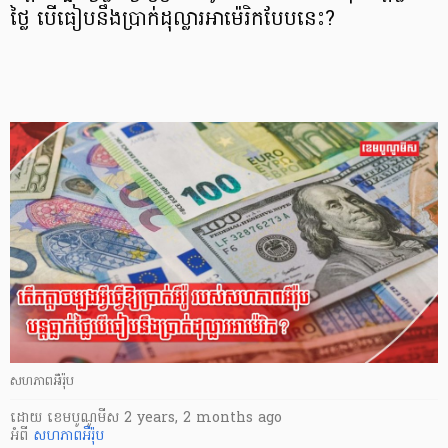
ថ្លៃ បើធៀបនឹងប្រាក់ដុល្លារអាម៉េរិកបែបនេះ?
សហភាពអឺរ៉ុប
ដោយ
​ ខេមបូណូមីស
2 years, 2 months ago
អំពី
សហភាពអឺរ៉ុប