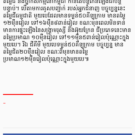
តម្លៃជី និងថ្នាំកសិកម្មនៅកម្ពុជា កាន់តែបន្តកើនឡើងជាបន្ត
បន្ទាប់។ បើតាមការគូសបញ្ជាក់ របស់អ្នកជំនាញ បច្ចុប្បន្ននេះ
តម្លៃជីធម្មជាតិ មួយបេដែលមានទម្ងន់៥០គីឡូក្រាម មានតម្លៃ
១២ម៉ឺនរៀល ទៅ១៦ម៉ឺន៨ពាន់រៀល ខណៈមុនពេលមិនទាន់
មានការផ្ទុះឡើងនៃសង្រ្គាមរុស្សី និងអ៊ុយក្រែន ជីប្រភេទនេះមាន
តម្លៃប្រមាណ ១០ម៉ឺនរៀល ទៅ១១ម៉ឺន៥ពាន់រៀលប៉ុណ្ណោះក្នុង
មួយបេ។ រីឯ ជីគីមី មួយបេទម្ងន់៥០គីឡូក្រាម បច្ចុប្បន្ន មាន
តម្លៃជិត២០ម៉ឺនរៀល ខណៈពីមុនមានតម្លៃ
ប្រមាណ១២ម៉ឺនរៀលប៉ុណ្ណោះក្នុងមួយបេ៕
_