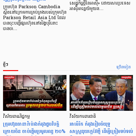
សេដ្ឋកិច្ច​ថ្មី​នៃ​អាស៊ី» ដោយសារ​ប្រទេស​
ក្រុមហ៊ុន Parkson Cambodia
អាស៊ី​អាគ្នេយ៍​មួយ​ន…
ស្ថិតនៅក្រោមការគ្រប់គ្រងរបស់ក្រុមហ៊ុន
Parkson Retail Asia Ltd ដែល
បានចុះបញ្ចីផ្សារហ៊ុននៅសិង្ហបុរីនោះ
បានចា…
ថ្មីៗ
ច្រើនទៀត
វិស័យពាណិជ្ជកម្ម
វិស័យការពារជាតិ
ក្រុមហ៊ុនធានារ៉ាប់រងកំពុងជួបវិបត្តិ
អាម៉េរិក កំពុងរៀបចំយុទ្ធ
ក្រោយចិន ចាប់ផ្តើមប្រមូលពន្ធ ២០%
សាស្ត្រនុយក្លេអ៊ែថ្មី ដើម្បីត្រៀមទប់ទល់