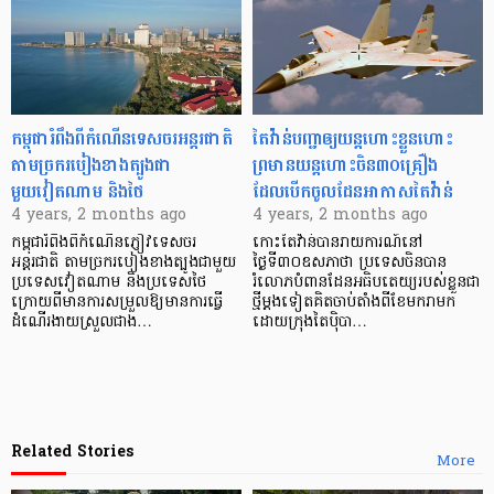
កម្ពុជារំពឹងពីកំណើនទេសចរអន្តរជាតិ
តៃវ៉ាន់បញ្ជាឲ្យយន្ដហោះខ្លួនហោះ
តាមច្រករបៀងខាងត្បូងជា
ព្រមានយន្ដហោះចិន៣០គ្រឿង
មួយវៀតណាម និងថៃ
ដែលបើកចូលដែនអាកាសតៃវ៉ាន់
4 years, 2 months ago
4 years, 2 months ago
កម្ពុជារំពឹងពីកំណើនភ្ញៀវទេសចរ
កោះតៃវ៉ាន់បានរាយការណ៍នៅ
អន្តរជាតិ តាមច្រករបៀងខាងត្បូងជាមួយ
ថ្ងៃទី៣០ឧសភាថា ប្រទេសចិនបាន
ប្រទេសវៀតណាម និងប្រទេសថៃ
រំលោភបំពានដែនអធិបតេយ្យរបស់ខ្លួនជា
ក្រោយពីមានការសម្រួលឱ្យមានការធ្វើ
ថ្មីម្តងទៀតគិតចាប់តាំងពីខែមករាមក
ដំណើរងាយស្រួលជាង…
ដោយក្រុងតៃប៉ិបា…
Related Stories
More