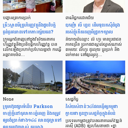
បញ្ហា​អត្រា​ការប្រាក់
ពាណិជ្ជករជោគជ័យ
គ្រឹះស្ថាន​មីក្រូ​ហិរញ្ញវត្ថុ​នឹង​ជួប​វិបត្តិ​
ឧកញ៉ា លី ហួរ៖ ដើមទុនរកស៊ីដំបូង
ធ្ងន់ធ្ងរ​ឈាន​ទៅ​រក​ការ​ក្ស័យធន?
របស់ខ្ញុំកើតចេញពីជ្រូក១ក្បាល
ក្រុម​អ្នក​ជំនាញ​នៅ​ក្នុង​វិស័យ​ធនាគារ
និយាយ​ពី​ឈ្មោះ លី ហួរ មាន​ប្រជាជន​
ហិរញ្ញវត្ថុ​និង​ប្រតិបត្តិករ​ហិរញ្ញ​វត្ថុ បាន​​
ភាគ​ច្រើន ប្រាកដ​ជា​ស្គាល់​ច្បាស់​ណាស់
លើក​ឡើង​ប្រហាក់​ប្រហែល​គ្នា​ថា ការ​ធ្វើ​
តាមរយៈ លីហួរ ដូរ​លុយ ប្តូរ​បា្រក់ និង​
អន្តរាគមន៍​ព…
លក់​មាស នៅ​ផ្សារ​អូរ​ឫ…
None
សេដ្ឋកិច្ច​
ក្រុមហ៊ុនផ្សារទំនើប Parkson
វិស័យ​សំខាន់ៗ​៤​ដែល​ធ្វើ​ឲ្យ​កម្ពុជា​
ចាញ់ក្ដីនៅតុលាការភ្នំពេញ និងតម្រូវ
ក្លាយ​ជា​កូន​ខ្លា​សេដ្ឋកិច្ច​ក្នុង​តំបន់
ឲ្យបង់ប្រាក់ជាង១៤៤ លានដុល្លារទៅ
ប្រទេស​កម្ពុជា​ត្រូវ​បាន​ធនាគារ​អភិវឌ្ឍន៍​
ឲ្យក្រុមហ៊ុនម្ចាស់ គម្រោង
អាស៊ី (ADB) ឲ្យ​រហ័ស​នាមថា «ខ្លា​