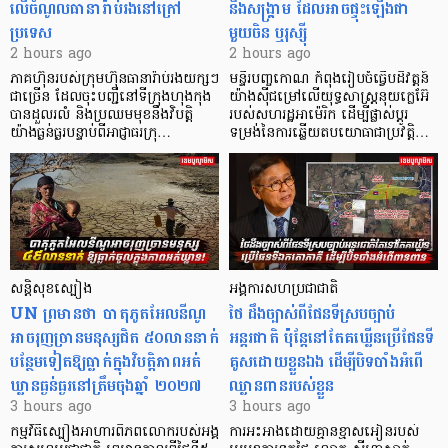
លើចំណូលធានារ៉ាប់រងនៅក្រៅ
នឹងសង្គ្រាម ដែលអាចផ្ទុះឡើងជា
ប្រទេស
មួយចិន ឬរុស្ស៊ី
2 hours ago
2 hours ago
ភាគហ៊ុនរបស់ក្រុមហ៊ុនធានារ៉ាប់រងយក្សៗ
មន្ទីរបញ្ចកោណ កំពុងរៀបចំធ្វើបដិវត្តន៍
ជាច្រើន ដែលចុះបញ្ជីនៅទីក្រុងហុងកុង
យ៉ាងស៊ីជម្រៅលើយុទ្ធសាស្ត្រនុយក្លេអ៊ែ
បានដួលរលំ និងប្រឈមមុខនឹងវិបត្តិ
របស់សហរដ្ឋអាម៉េរិក ដើម្បីផ្លាស់ប្តូរ
យ៉ាងធ្ងន់ធ្ងរបន្ទាប់ពីអាជ្ញាធរក្រុ…
ទម្រង់នៃការឆ្លើយតបយោធាជាប្រវត្តិ…
សន្តិសុខស្បៀង
អង្គការសហប្រជាជាតិ
UN ព្រមានថា បាតុភូតអែលនីណូ
ថៃ ដឹងច្បាស់ពីផែនទីស្របច្បាប់
អាចរុញច្រានមនុស្សជិត ៥០លាននាក់
អន្តរជាតិ ប៉ុន្តែនៅតែគឃ្លើនប្រើផែនទី
បន្ថែមទៀតឱ្យធ្លាក់ក្នុងវិបត្តិ​ភាពអត់
គូសដោយខ្លួនឯង ដើម្បីបិទបាំងអំពើ
ឃ្លានធ្ងន់ធ្ងរនៅត្រឹមចុងឆ្នាំ ២០២៧
ឈ្លានពានរបស់ខ្លួន
3 hours ago
3 hours ago
កម្មវិធីស្បៀងអាហារពិភពលោករបស់អង្គ
ការអះអាងដោយគ្មានខ្មាសអៀនរបស់