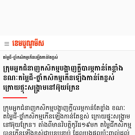
តម្លៃជី-ថ្នាំកសិកម្មកើនឡើងកាន់តែខ្ពស់
ក្រុមអ្នកជំនាញកសិកម្មបង្ហាញក្ដីបារម្ភកាន់តែខ្លាំង
ខណៈតម្លៃជី-ថ្នាំកសិកម្មកើនឡើងកាន់តែខ្ពស់
ក្រោយផ្ទុះសង្គ្រាមនៅអ៊ុយក្រែន
ក្រុមអ្នកជំនាញកសិកម្មបង្ហាញក្ដីបារម្ភកាន់តែខ្លាំង ខណៈ
តម្លៃជី-ថ្នាំកសិកម្មកើនឡើងកាន់តែខ្ពស់ ក្រោយផ្ទុះសង្គ្រាម
នៅអ៊ុយក្រែន។ តាំងពីមានវិបត្តិកូវីដ១៩មក តម្លៃជីកសិកម្ម
បានកើនឡើងខ្ពស់ជាបន្ដបន្ទាប់ ដែលបង្កផលប៉ះពាល់ដល់