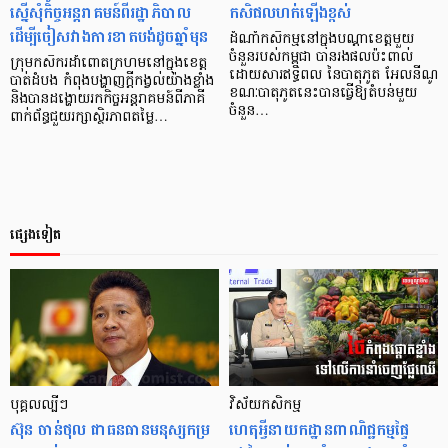
ស្នើសុំកិច្ចអន្តរាគមន៍ពីរដ្ឋាភិបាល
កសិផលហក់ឡើងខ្ពស់
ដើម្បីចៀសវាងការខាតបង់ដូចឆ្នាំមុន
ដំណាំកសិកម្មនៅក្នុង​បណ្ដាខេត្តមួយ
ចំនួនរបស់កម្ពុជា បានរងផលប៉ះពាល់
ក្រុមកសិករដាំពោតក្រហមនៅក្នុងខេត្ត
ដោយសារឥទ្ធិពល នៃបាតុភូត អែលនីណូ
បាត់ដំបង កំពុងបង្ហាញក្តីកង្វល់យ៉ាងខ្លាំង
ខណៈបាតុភូតនេះបានធ្វើឱ្យតំបន់មួយ
និងបានដង្ហោយរកកិច្ចអន្តរាគមន៍ពីភាគី
ចំនួន…
ពាក់ព័ន្ធជួយរក្សាស្ថិរភាពតម្លៃ…
ផ្សេងទៀត
បុគ្គលល្បីៗ
វិស័យកសិកម្ម
ស៊ុន ចាន់ថុល ជា​ធនធាន​មនុស្ស​កម្រ​
ហេតុអ្វីនាយកដ្ឋានពាណិជ្ជកម្មផ្ទៃ