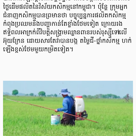
ថ្លៃដើមផលិតនៃវិស័យកសិកម្មនៅកម្ពុជា។ ប៉ុន្ដែ ក្រុមអ្នក
ជំនាញកសិកម្មបានព្រមានថា បច្ចុប្បន្នការផលិតកសិកម្ម
កំពុងប្រឈមនឹងបញ្ហាកាន់តែខ្លាំងថែមទៀត ក្រោយរង
ឥទ្ធិពលអាក្រក់ពីវិបត្តិសង្គ្រាមឈ្លានពានរបស់រុស្ស៊ីទៅលើ
អ៊ុយក្រែន ដោយសារតែវាបានបង្ក តម្លៃជី-ថ្នាំកសិកម្ម ហក់
ឡើងខ្ពស់ថែមមួយកម្រិតទៀត។