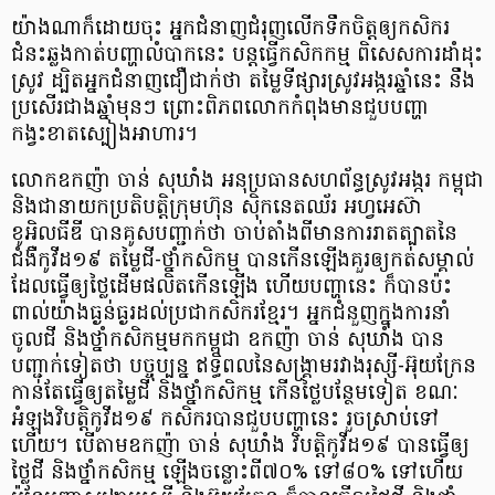
យ៉ាងណាក៏ដោយចុះ អ្នកជំនាញជំរុញលើកទឹកចិត្តឲ្យកសិករ
ជំនះឆ្លងកាត់បញ្ហាលំបាកនេះ បន្ដធ្វើកសិកកម្ម ពិសេសការដាំដុះ
ស្រូវ ដ្បិតអ្នកជំនាញជឿជាក់ថា តម្លៃទីផ្សារស្រូវអង្ករឆ្នាំនេះ នឹង
ប្រសើរជាងឆ្នាំមុនៗ ព្រោះពិភពលោកកំពុងមានជួបបញ្ហា
កង្វះខាតស្បៀងអាហារ។
លោកឧកញ៉ា ចាន់ សុឃាំង អនុប្រធានសហព័ន្ធស្រូវអង្ករ កម្ពុជា
និងជានាយកប្រតិបត្តិក្រុមហ៊ុន ស៊ិកនេតឈ័រ អហ្វអេស៊ា
ខូអិលធីឌី បានគូសបញ្ជាក់ថា ចាប់តាំងពីមានការរាតត្បាតនៃ
ជំងឺកូវីដ១៩ តម្លៃជី-ថ្នាំកសិកម្ម បានកើនឡើងគួរឲ្យកត់សម្គាល់
ដែលធ្វើឲ្យថ្លៃដើមផលិតកើនឡើង ហើយបញ្ហានេះ ក៏បានប៉ះ
ពាល់យ៉ាងធ្ងន់ធ្ងរដល់ប្រជាកសិករខ្មែរ។ អ្នកជំនួញក្នុងការនាំ
ចូលជី និងថ្នាំកសិកម្មមកកម្ពុជា ឧកញ៉ា ចាន់ សុឃាំង បាន
បញ្ជាក់ទៀតថា បច្ចុប្បន្ន ឥទ្ធិពលនៃសង្រ្គាមរវាងរុស្សី-អ៊ុយក្រែន
កាន់តែធ្វើឲ្យតម្លៃជី និងថ្នាំកសិកម្ម កើនថ្លៃបន្ថែមទៀត ខណៈ
អំឡុងវិបត្តិកូវីដ១៩ កសិករបានជួបបញ្ហានេះ រួចស្រាប់ទៅ
ហើយ។ បើតាមឧកញ៉ា ចាន់ សុឃាំង វិបត្តិកូវីដ១៩ បានធ្វើឲ្យ
ថ្លៃជី និងថ្នាំកសិកម្ម ឡើងចន្លោះពី៧០% ទៅ៨០% ទៅហើយ