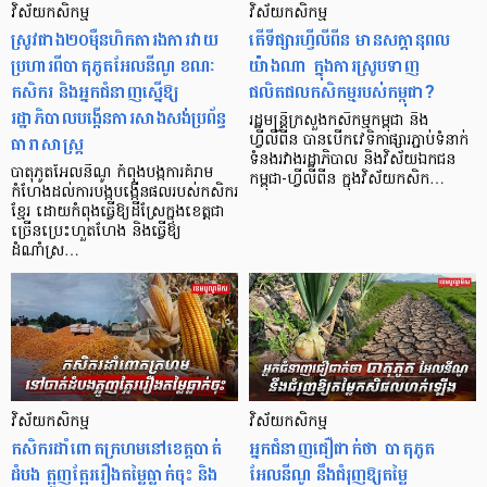
វិស័យកសិកម្ម
វិស័យកសិកម្ម
ស្រូវជាង២០ម៉ឺនហិកតារងការវាយ
តើទីផ្សារហ្វីលីពីន មានសក្តានុពល
ប្រហារពីបាតុភូតអែលនីណូ ខណៈ
យ៉ាងណា ក្នុងការស្រូបទាញ
កសិករ និងអ្នកជំនាញស្នើឱ្យ
ផលិតផលកសិកម្មរបស់កម្ពុជា?
រដ្ឋាភិបាលបង្កើនការសាងសង់ប្រព័ន្ធ
រដ្ឋមន្ត្រីក្រសួងកសិកម្មកម្ពុជា និង
ធារាសាស្ត្រ
ហ្វីលីពីន បានបើកវេទិកាផ្សារភ្ជាប់ទំនាក់
ទំនងរវាងរដ្ឋាភិបាល និងវិស័យឯកជន
បាតុភូតអែលនីណូ កំពុងបង្កការគំរាម
កម្ពុជា-ហ្វីលីពីន ក្នុងវិស័យកសិក…
កំហែងដល់ការបង្កបង្កើនផលរបស់កសិករ
ខ្មែរ ដោយកំពុងធ្វើឱ្យដីស្រែក្នុងខេត្តជា
ច្រើនប្រេះហួតហែង និងធ្វើឱ្យ
ដំណាំស្រ…
វិស័យកសិកម្ម
វិស័យកសិកម្ម
កសិករដាំពោតក្រហមនៅខេត្តបាត់
អ្នកជំនាញជឿជាក់ថា បាតុភូត
ដំបង ត្អូញត្អែររឿងតម្លៃធ្លាក់ចុះ និង
អែលនីណូ នឹងជំរុញឱ្យតម្លៃ