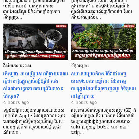
ការសហប្រជាជាតិ ព្រមាន​កាលពីថ្ងៃទី៥
ប្រមុខការទូតថៃ លោក ស៊ីហាសាក់
ខែសីហានេះថា បាតុភូតអាកាស
ភួងកេតកែវ បានស្តែងឱ្យឃើញយ៉ាង
ធាតុអែលនីណូ ដ៏កំណាចខ្លាំងក្លាអាច
ច្បាស់ពីចេតនារបស់រដ្ឋាភិបាលថៃ ដែល
នឹងរុញច្រ…
ដឹងយ៉ាងច្បាស់អ…
វិស័យការបរទេស
ទីផ្សារម្រេច
តើកម្ពុជា អាចប្រើរូបភាពពីផ្កាយរណប
សមាគមម្រេចកំពត រំពឹងនាំចេញ
ធ្វើជាអាវុធផ្លូវច្បាប់បង្ខំឱ្យថៃ សង
បាន១២០តោនឆ្នាំនេះ និងបារម្ភ
សំណងការខូចខាតតាមព្រំដែនបាន
បាតុភូតអែលនីណូទាញទម្លាក់ទិន្នផល
ដែរឬទេ?​
នៅឆ្នាំក្រោយ
4 hours ago
4 hours ago
ទិន្នន័យផ្អែកលើរូបភាពផ្កាយរណបរបស់
ផលិតផលម៉ាកសម្គាល់ភូមិសាស្ត្រ (GI) ដ៏
ក្រុមហ៊ុន Apple ដែលត្រូវបានបង្ហោះ
ល្បីរបស់កម្ពុជា គឺម្រេចកំពត រំពឹងអាចនាំ
ដោយអង្គការសិទ្ធិមនុស្សលីកាដូ ដែល
ចេញបានក្នុងរង្វង់ប្រមាណ១២០តោន
បានបង្ហាញពីការឈូសឆាយបំផ្លាញផ្ទះ
នៅពេញមួយឆ្នាំ២០២៦ នេះ ខណៈ
សំបែងរប…
នៅក្នុ…