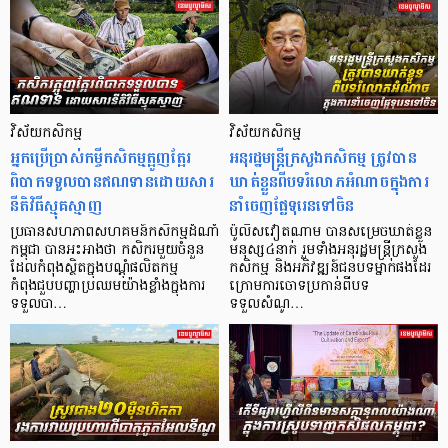
វិស័យកសិកម្ម
វិស័យកសិកម្ម
អ្នកប្រើប្រាស់កម្ចីកសិកម្មត្អូញត្អែរ
អនុរដ្ឋមន្ត្រីក្រសួងកសិកម្ម ត្រូវបាន
ពិបាកទទួលបានឥណទាន​ដោយសារ
ឃាត់ខ្លួនពីបទរំលោភអំណាចក្នុងការ
នីតិវិធីស្មុគស្មាញ
នាំចេញផ្លែទុរេនទៅចិន
ប្រធានសហភាពសហគមន៍កសិកម្មដំណាំ
ប៉ូលិសវៀតណាម បានសម្រេចឃាត់ខ្លួន
កម្ពុជា បានអះអាងថា កសិករមួយចំនួន
មនុស្ស៤នាក់ រួមទាំងអនុរដ្ឋមន្ត្រីក្រសួង
ដែលកំពុងស្ថិតក្នុងបណ្តុំផលិតកម្ម
កសិកម្ម និងអភិវឌ្ឍន៍ជនបទម្នាក់ផងដែរ
កំពុងជួបបញ្ហាប្រឈមយ៉ាងខ្លាំងក្នុងការ
ក្រោមការចោទប្រកាន់ពីបទ
ទទួលបា…
ទទួលសំណូ…