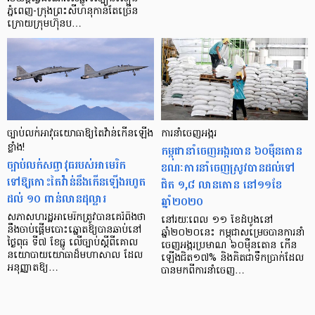
ភ្នំពេញ-ក្រុងព្រះសីហនុកាន់តែច្រើន
ក្រោយក្រុមហ៊ុនប…
ច្បាប់លក់អាវុធយោធាឱ្យតៃវ៉ាន់កើនឡើង
ការនាំចេញអង្ករ
ខ្លាំង!
កម្ពុជានាំចេញអង្ករបាន ៦០ម៉ឺនតោន
ច្បាប់លក់សព្វាវុធរបស់អាមេរិក
ខណៈ​ការ​នាំចេញស្រូវបានដល់ទៅ
ទៅឱ្យកោះតៃវ៉ាន់នឹងកើនឡើងរហូត
ជិត ១,៨ លានតោន នៅ១១ខែ
ដល់ ១០ ពាន់លានដុល្លារ
ឆ្នាំ២០២០
សភាសហរដ្ឋអាមេរិកត្រូវបានគេរំពឹងថា
នៅរយៈពេល ១១ ខែដំបូងនៅ
នឹងចាប់ផ្តើមបោះឆ្នោតឱ្យបានឆាប់នៅ
ឆ្នាំ២០២០នេះ កម្ពុជាសម្រេចបានការនាំ
ថ្ងៃពុធ ទី៧ ខែធ្នូ លើច្បាប់ស្តីពីគោល
ចេញអង្ករប្រមាណ ៦០ម៉ឺនតោន កើន
នយោបាយយោធាដ៏មហាសាល ដែល
ឡើងជិត១៧% និងគិតជាទឹកប្រាក់ដែល
អនុញ្ញាតឱ្យ…
បានមកពីការនាំចេញ…