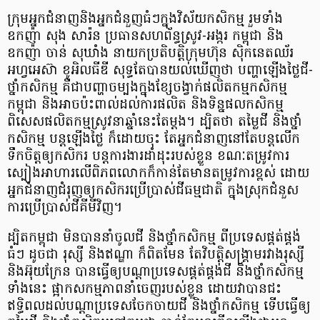
ក្រុមអ្នកជំនាញនិងអ្នកជំនួញធំៗក្នុងវិស័យកសិកម្ម រួមទាំង
ឧកញ៉ា សុង សារ៉ន ប្រធានសហព័ន្ធស្រូវ-អង្ករ កម្ពុជា និង
ឧកញ៉ា ចាន់ សុឃាំង នាយកប្រតិបត្តិក្រុមហ៊ុន ស៊ិកនេតឈ័រ
អហ្វអេស៊ា ខូអិលធីឌី សុទ្ធតែបានយល់ឃើញថា បញ្ហាឡើងថ្លៃជី-
ថ្នាំកសិកម្ម គឺជាបញ្ហាចម្បងក្នុងខ្សែចង្វាក់ផលិតកម្មកសិកម្ម
កម្ពុជា និងអាចប៉ះពាល់ដល់ការផលិត និងទិន្នផលកសិកម្ម
ពិសេសផលិតកម្មស្រូវនាឆ្នាំនេះតែម្ដង។ ដ្បិតថា តម្លៃជី និងថ្នាំ
កសិកម្ម បន្តឡើងថ្លៃ ក៏ដោយចុះ តែអ្នកជំនាញនៅតែបន្តលើក
ទឹកចិត្តឲ្យកសិករ បន្តការងារដាំដុះរបស់ខ្លួន ខណៈតម្រូវការ
ស្បៀងអាហារលើពិភពលោកក៏កាន់តែមានតម្រូវការខ្ពស់ ដោយ
អ្នកជំនាញជំរុញឲ្យកសិករប្រើប្រាស់ជីធម្មជាតិ ក្នុងស្រុកជំនួស
ការប្រើប្រាស់ជីគីមីវិញ។
ដ្បិតកម្ពុជា មិនបាននាំចូលជី និងថ្នាំកសិកម្ម ពីប្រទេសផ្គត់ផ្គង់
ធំៗ ដូចជា រុស្សី និងឥណ្ឌា ក៏ពិតមែន តែវិបត្តិសង្រ្គាមរវាងរុស្សី
និងអ៊ុយក្រែន បានធ្វើឲ្យបណ្ដាប្រទេសផ្គត់ផ្គង់ជី និងថ្នាំកសិកម្ម
ទាំងនេះ ផ្អាកសកម្មភាពនាំចេញរបស់ខ្លួន ដោយវាបានជះ
ឥទ្ធិពលដល់បណ្ដាប្រទេសចែកចាយជី និងថ្នាំកសិកម្ម ទើបធ្វើឲ្យ