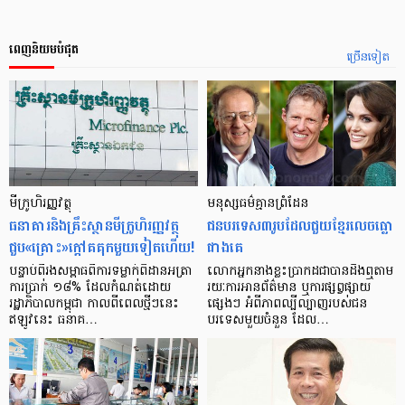
ពេញនិយមបំផុត
ច្រើនទៀត
មីក្រូ​ហិរញ្ញវត្ថុ
មនុស្ស​ធម៌​គ្មាន​ព្រំដែន
ធនាគារ​និង​គ្រឹះស្ថាន​មីក្រូ​ហិរញ្ញវត្ថុ​
ជន​បរទេស​៣​រូប​ដែល​ជួយ​ខ្មែរ​លេច​ធ្លោ​
ជួប«គ្រោះ»ក្តៅ​គគុក​មួយ​ទៀត​ហើយ!
ជាង​គេ
បន្ទាប់​ពី​រង​សម្ពាធ​​ពី​ការ​ទម្លាក់​ពិដាន​អត្រា​
លោកអ្នក​នាង​ខ្លះ​ប្រាកដ​ជា​បាន​​ដឹង​ឮ​តាម​
ការ​ប្រាក់ ១៨​% ដែល​កំណត់​ដោយ​
រយៈ​ការ​អាន​ព័ត៌មាន ឬ​ការ​ផ្សព្វផ្សាយ​
រដ្ឋាភិបាល​កម្ពុជា កាល​ពី​ពេល​ថ្មីៗ​នេះ
ផ្សេងៗ អំពី​ភាព​ល្បីល្បាញ​របស់​ជន​
ឥឡូវ​នេះ ធនាគ…
បរទេស​មួយ​ចំនួន ដែល…