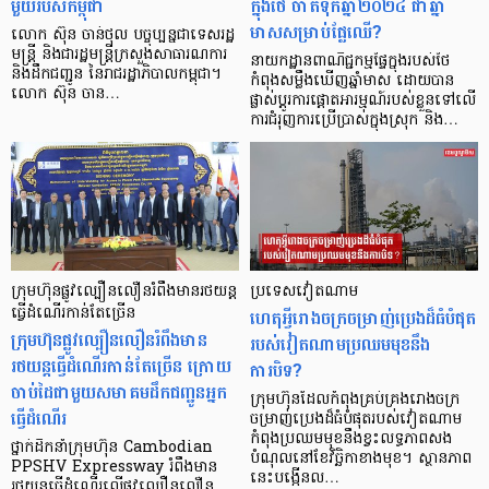
មួយ​របស់​កម្ពុជា
ក្នុងថៃ ចាត់ទុកឆ្នាំ២០២៤ ជាឆ្នាំ
មាសសម្រាប់ផ្លែឈើ?
លោក ស៊ុន ចាន់ថុល បច្ចុប្បន្ន​ជា​ទេសរដ្ឋ
មន្ត្រី និងជា​រដ្ឋមន្ត្រី​ក្រសួង​សាធារណការ
នាយកដ្ឋានពាណិជ្ជកម្មផ្ទៃក្នុងរបស់ថៃ
និង​ដឹក​ជញ្ជូន​ នៃ​រាជ​រដ្ឋាភិបាល​កម្ពុជា។
កំពុងសម្លឹងឃើញឆ្នាំមាស ដោយបាន
លោក ស៊ុន ចាន…
ផ្លាស់ប្តូរការផ្តោតអារម្មណ៍របស់ខ្លួនទៅលើ
ការជំរុញការប្រើប្រាស់ក្នុងស្រុក និង…
ក្រុមហ៊ុនផ្លូវល្បឿនលឿនរំពឹងមានរថយន្ត
ប្រទេសវៀតណាម
ធ្វើដំណើរកាន់តែច្រើន
ហេតុអ្វីរោងចក្រចម្រាញ់ប្រេងដ៏ធំបំផុត
ក្រុមហ៊ុនផ្លូវល្បឿនលឿនរំពឹងមាន
របស់វៀតណាមប្រឈមមុខនឹង
រថយន្តធ្វើដំណើរកាន់តែច្រើន ក្រោយ
ការបិទ?
ចាប់ដៃជាមួយសមាគមដឹកជញ្ជូនអ្នក
ក្រុមហ៊ុនដែលកំពុងគ្រប់គ្រងរោងចក្រ
ធ្វើដំណើរ
ចម្រាញ់ប្រេងដ៏ធំបំផុតរបស់វៀតណាម
កំពុងប្រឈមមុខនឹងខ្វះលទ្ធភាពសង
ថ្នាក់ដឹកនាំក្រុមហ៊ុន Cambodian
បំណុលនៅខែវិច្ឆិកាខាងមុខ។ ស្ថានភាព
PPSHV Expressway រំពឹងមាន
នេះបង្កើនល…
រថយន្តធ្វើដំណើរលើផ្លូវល្បឿនលឿន