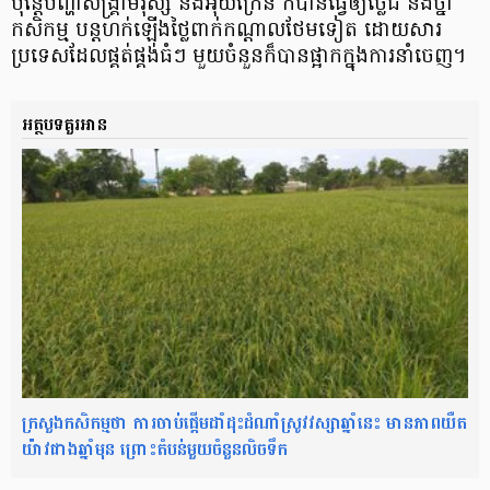
ប៉ុន្ដែបញ្ហាសង្រ្គាមរុស្សី និងអ៊ុយក្រែន ក៏បានធ្វើឲ្យថ្លៃជី និងថ្នាំ
កសិកម្ម បន្តហក់ឡើងថ្លៃពាក់កណ្ដាលថែមទៀត ដោយសារ
ប្រទេសដែលផ្គត់ផ្គង់ធំៗ មួយចំនួនក៏បានផ្អាកក្នុងការនាំចេញ។
អត្ថបទគួរអាន
ក្រសួងកសិកម្មថា ការចាប់ផ្ដើមដាំដុះដំណាំស្រូវវស្សាឆ្នាំនេះ មានភាពយឺត
យ៉ាវជាងឆ្នាំមុន ព្រោះតំបន់មួយចំនួនលិចទឹក