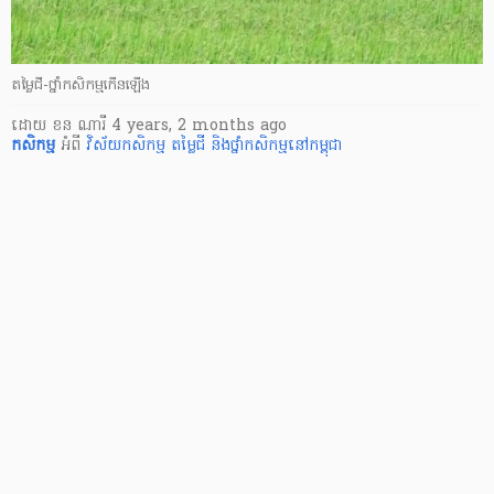
តម្លៃជី-ថ្នាំកសិកម្មកើនឡើង
ដោយ
ខន ណារី
4 years, 2 months ago
កសិកម្ម
អំពី
វិស័យកសិកម្ម
តម្លៃជី និងថ្នាំកសិកម្មនៅកម្ពុជា