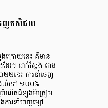
ាំចេញកសិផល
លចុងក្រោយនេះ គឺមាន
ងដែរ។ ជាក់ស្តែង តាម
២០២២នេះ ការនាំចេញ
ឡើងដល់ទៅ ១០០%
ចំណិតដំឡូងមីក្រៀម
ការនាំចេញម្សៅ