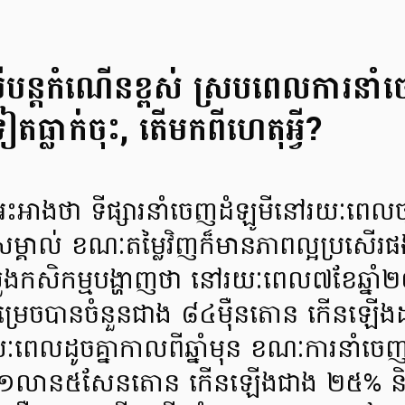
មីបន្ដកំណើនខ្ពស់ ស្របពេលការន
ធ្លាក់ចុះ, តើមកពីហេតុអ្វី?
ម្ម អះអាងថា ទីផ្សារនាំចេញដំឡូមីនៅរយៈពេ
ម្គាល់ ខណៈតម្លៃវិញក៏មានភាពល្អប្រសើរផ
ួងកសិកម្មបង្ហាញថា នៅរយៈពេល៧ខែឆ្នាំ
ជាសម្រេចបានចំនួនជាង ៨៤ម៉ឺនតោន កើន
លដូចគ្នាកាលពីឆ្នាំមុន ខណៈការនាំចេញ
ង ១លាន៥សែនតោន កើនឡើងជាង ២៥% និង