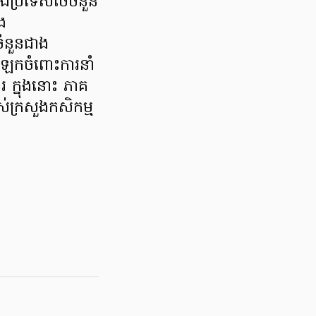
ងប្រទេសថៃចំនួន
ង
ំនួនជាង
កចំពោះការនាំ
 ក្នុងនោះ ភាគ
ក្រសួងកសិកម្ម