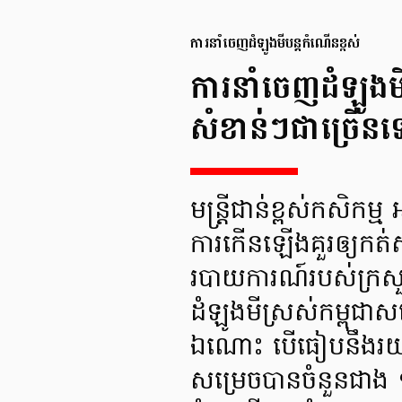
ការនាំចេញដំឡូងមីបន្ដកំណើនខ្ពស់
ការនាំចេញដំឡូង
សំខាន់ៗជាច្រើនទៀត
មន្ត្រីជាន់ខ្ពស់កសិក
ការកើនឡើងគួរឲ្យកត់ស
របាយការណ៍របស់ក្រស
ដំឡូងមីស្រស់កម្ពុ
ឯណោះ បើធៀបនឹងរយៈពេ
សម្រេចបានចំនួនជា