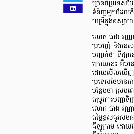
ច្រើនពីប្រទេសថៃ
ទំនិញមួយដែលកំពុ
បម្រើក្នុងឧស្ស
លោក ប៉ាង វណ្ណាសេ
ប្រមាញ់ និងនេស
បញ្ជាក់ថា ទីផ្
ក្រោយនេះ គឺមាន
ដោយមើលឃើញថា មា
ប្រទេសថៃមានការ
បន្ថែមថា ស្របពេ
តម្រូវការបញ្ជាទ
លោក ប៉ាង វណ្ណាស
តម្លៃខ្ពស់គួរស
គីឡូក្រាម ដោយ