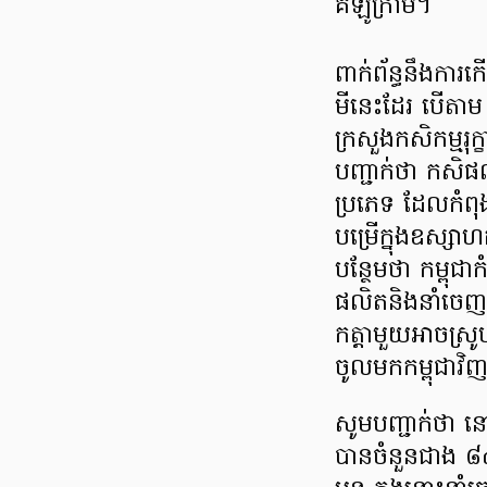
គីឡូក្រាម។
ពាក់ព័ន្ធនឹងការ
មីនេះដែរ បើតាម ឯក
ក្រសួងកសិកម្មរុ
បញ្ជាក់ថា កសិផ
ប្រភេទ ដែលកំពុង
បម្រើក្នុងឧស្សា
បន្ថែមថា កម្ពុជ
ផលិតនិងនាំចេ
កត្តាមួយអាចស្រ
ចូលមកកម្ពុជាវ
សូមបញ្ជាក់ថា ន
បានចំនួនជាង ៨