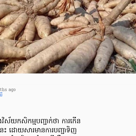
nths ago
មី
នុងវិស័យកសិកម្មបញ្ជាក់ថា ការកើន
នេះ ដោយសារមានការបញ្ជាទិញ