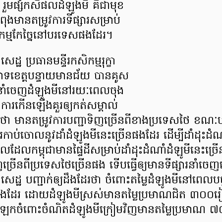
 រួមផ្សំកសិផលដំឡូងមី គឺជាមុខ
ងមានតម្រូវការទីផ្សារសម្រាប់
ាហកម្មកែច្នៃនៅបរទេសផងដែរ។
ដ្ឋ ប្រធានមន្ទីរកសិកម្មរុក្ខា
ាទខេត្តបន្ទាយមានជ័យ បានគូស
សារនាំចេញដំឡូងមីនៅរយៈពេលចុង
ការកើនឡើងគួរឲ្យកត់សម្គាល់
នតម្រូវការបញ្ជាទិញច្រើនពីខាងប្រទេសថៃ ខណៈបច្ច
កាប់ចោលនូវដាំដំឡូងមីនេះច្រើនផងដែរ ដើម្បីដាំដុះដ
លដែលកម្ពុជាមានផ្ទៃដីសម្រាប់ដាំដុះដំណាំដំឡូមីនេះច្
ិញច្រើនពីប្រទេសថៃច្រើនផង ទើបធ្វើឲ្យមានទីផ្សារនាំ
េដ្ឋ បញ្ជាក់ឲ្យដឹងដែរថា ចំពោះតម្លៃដំឡូងមីនៅពេលបច្ចុ
មផងដែរ ដោយដំឡូងមីស្រស់មានតម្លៃប្រមាណជិត ៣០០រៀ
ឡែកចំពោះចំណិតដំឡូងមីក្រៀមវិញមានតម្លៃប្រមាណ ៧