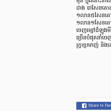
មុន ក្នុងនោះន
ជាង ៣សែនតោន 
១លាន៥សែនតោន 
១លាន១សែនតោន
ចេញម្សៅដំឡូងម
ច្រើនបំផុតនាំ
រុក្ខាប្រមាញ់ ន
Share to Fa