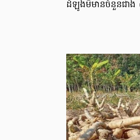
ដំឡូងមីមានចំនួនជា