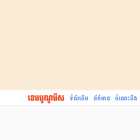
ទំព័រដើម
ព័ត៌មាន
ចំណេះដឹង