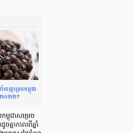
នាំចេញម្រេចកម្ពុជា
នាំ២០២២?
ម្ពុជាសម្រេច
្នាកាលពីឆ្នាំ