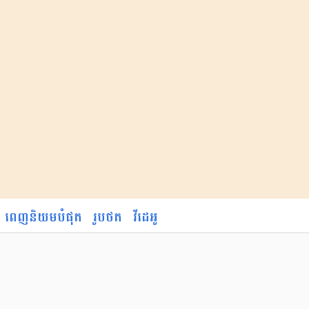
ពេញនិយមបំផុត
រូបថត
វីដេអូ