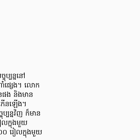
ុប្បន្ននៅ
ំណាំផ្សេង។ លោក
រើនផង និងមាន
ចេញកើនឡើង។
ប្បន្នវិញ ក៏មាន
លក្នុងមួយ
០០ រៀលក្នុងមួយ