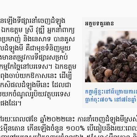
កើនឡើងទីផ្សារនាំចេញដំឡូង
អត្ថបទគួរអាន
ឧត្តម ស្រី វុឌ្ឍី អ្នកនាំពាក្យ
ក្ខាប្រមាញ់ និងនេសាទ បានគូស
លដំឡូងមី គឺជាមុខទំនិញមួយ
មានតម្រូវការទីផ្សារសម្រាប់
ហកម្មកែច្នៃនៅបរទេស។ ឯកឧត្តម
ាកំពុងចាប់យកឱកាសនេះ ដើម្បី
ញកសិផលដំឡូងមីនេះ ដែលជា
កត្តាអ្វីខ្លះនៅពីក្រោយការ
ូបយកចំណូលរូបិយវត្ថុបរទេស
ធ្លាក់ចុះ៧០% នៅ៧ខែឆ្
ិញផងដែរ។
ៅរយៈពេល៧ខែ ឆ្នាំ២០២២នេះ ការនាំចេញដំឡូងមីស្រស់ក
៤ម៉ឺនតោន កើនឡើងចំនួន ១០០% បើធៀបនឹងរយៈពេលដូចគ