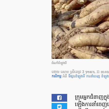
ដំណាំដំឡូងមី
ដោយ
សោម ស្រីពេជ្រ
3 years, 11 mo
កសិកម្ម
អំពី
ទីផ្សារដំឡូងមី
ការនាំចេញ ​
ដំឡូង
ក្រុមអ្នកជំនាញក្
ឡើងការនាំចេញ