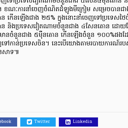
ាំចេញទៅប្រទេសវៀតណាមចំនួនជាង ៥សែន៤ម៉ឺនតោន និ
ខណៈការនាំចេញចំណិតដំឡូងមីក្រៀម សម្រេចបានជា
កើនឡើងជាង ២៥% ក្នុងនោះនាំចេញទៅប្រទេសថៃច
 និងប្រទេសវៀតណាមចំនួនជាង ៤សែនតោន ដោយឡែ
ីមានចំនួនជាង ៥ម៉ឺនតោន កើនឡើងចំនួន ១០០%ផងដែរ
ចេញទៅកាន់ប្រទេសចិន។ នេះបើយោងតាមរបាយការណ៍របស់
ិងនេសាទ៕
cebook
Twitter
Linkedin