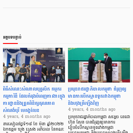
អត្ថបទបន្ទាប់
ពិធីសំណេះសំណាល​បុគ្គលិក កម្មករ
ប្រមុខរាជរដ្ឋាភិបាលកម្ពុជា ជំរុញឲ្យ
កម្មការិនី ដែល​កំពុង​បំពេញ​ការងារ​ក្នុង​
មានការបើកស្ថានទូតរវាងកម្ពុជា
ការដ្ឋាន​និង​ត្រួត​ពិនិត្យ​គុណភាព​
និងហុងគ្រីឡើងវិញ
សំណង់​បុរី មេគង្គលែន
4 years, 4 months ago
4 years, 4 months ago
ប្រមុខរាជរដ្ឋាភិបាលកម្ពុជា សម្តេច តេជោ
ហ៊ុន សែន បានជំរុញឲ្យមានការ
នារសៀល​ថ្ងៃ​ទី១៨ ខែ មីនា ឆ្នាំ២០២២
រៀបចំបើកស្ថានទូតរវាងកម្ពុជា
ឯកឧត្ដម ឃួង ស្រេង អភិបាល នៃគណៈ