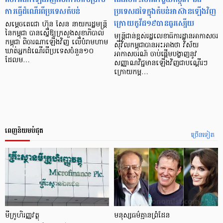
ការធ្វើដំណើរពីប្រទេសតំបន់
ប្រទេសដទៃក្នុងតំបន់អាស៊ានឡើងវិញ
ក្រោយកូវីដ១៩បានធូរស្បើយ
សម្ដេចតេជោ ហ៊ុន សែន នាយករដ្ឋមន្ត្រី
នៃកម្ពុជា បានស្នើឱ្យក្រសួងសុខាភិបាល
មន្ត្រីជាន់ខ្ពស់រដ្ឋលេខាធិការដ្ឋានអាកាសចរ
កម្ពុជា ពិចារណាឡើងវិញ លើបំរាមហាម
ស៊ីវិលកម្ពុជាបានអះអាងថា វិស័យ
ឃាត់អ្នកដំណើរពីប្រទេសចំនួន១០
អាកាសចរណ៍ ចាប់ផ្ដើមបង្ហាញនូវ
ដែលម…
សញ្ញាណវិជ្ជមានឡើងវិញជាបណ្ដើរៗ
ក្រោយកម្ព…
ពេញនិយមបំផុត
ច្រើនទៀត
មីក្រូ​ហិរញ្ញវត្ថុ
មនុស្ស​ធម៌​គ្មាន​ព្រំដែន