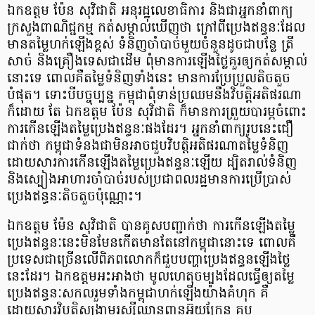
ឯកឧត្តម ប៉ែន សុវិជាតិ អនុរដ្ឋលេខាធិការ និងជាអ្នកនាំពាក្យ
ក្រសួងពាណិជ្ជកម្ម កត់សម្គាល់ឃើញថា ក្រៅពីប្រេងឥន្ធនៈដែល
មានតម្លៃហក់ឡើងខ្ពស់ ទំនិញចាំបាច់មួយចំនួនដូចជាបន្លែ ត្រី
សាច់ និងគ្រឿងទេសជាដើម ពុំមានការឡើងថ្លៃគួរឲ្យកត់សម្គាល់
នោះទេ ពោលគឺតម្លៃទំនិញទាំងនេះ មានការប្រែប្រួលតិចតួច
បំផុត។ ទោះបីបច្ចុប្បន្ន កម្ពុជាពុំទាន់ប្រឈមនឹងវិបត្តិអតិផរណា
ក៏ដោយ តែ ឯកឧត្តម ប៉ែន សុវិជាតិ ក៏មានការព្រួយបារម្ភចំពោះ
ការកើនឡើងតម្លៃប្រេងឥន្ធនៈផងដែរ។ អ្នកនាំពាក្យរូបនេះជឿ
ជាក់ថា កម្ពុជាទំនងជាមិនអាចជួបវិបត្តិអតិផរណាតម្លៃទំនិញ
ដោយសារការកើនឡើងតម្លៃប្រេងឥន្ធនៈឡើយ ដ្បិតរាល់ទំនិញ
និងស្បៀងអាហារចាំបាច់របស់ប្រជាពលរដ្ឋមានការប្រើប្រាស់
ប្រេងឥន្ធនៈតិចតួចប៉ុណ្ណោះ។
ឯកឧត្តម ម៉ែន សុវិជាតិ បានគូសបញ្ជាក់ថា ការកើនឡើងតម្លៃ
ប្រេងឥន្ធនៈនេះមិនមែនកើតមានតែនៅកម្ពុជានោះទេ ពោលគឺ
ប្រទេសជាច្រើនលើពិភពលោកក៏ជួបបញ្ហាប្រេងឥន្ធនឡើងថ្លៃ
នេះដែរ។ ឯកឧត្តមអះអាងថា មូលហេតុចម្បងដែលធ្វើឲ្យតម្លៃ
ប្រេងឥន្ធនៈសកលរួមទាំងកម្ពុជាហក់ឡើងយ៉ាងគំហុក គឺ
ដោយសារវិបត្តិសង្គ្រាមរុស្ស៊ីឈ្លានពានអ៊ុយក្រែន គួប