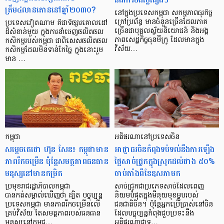
ត្រឹម៤លានតោននៅឆ្នាំ២០៣០?
នៅក្នុងប្រទេសកម្ពុជា សកម្មភាពធុរកិច្ច
ក្រៅប្រព័ន្ធ មានចំនួនច្រើនដែលភាគ
ប្រទេសវៀតណាម គឺជាទីផ្សារគោលដៅ
ច្រើនជាបុគ្គលស្វ័យនិយោជន៍ និងអង្គ
ដ៏សំខាន់មួយ ក្នុងការនាំចេញផលិតផល
ភាពសេដ្ឋកិច្ចធុនមីក្រូ ដែលមានក្នុង
កសិកម្មរបស់កម្ពុជា ជាពិសេសផលិតផល
វិស័យ…
កសិកម្មដែលមិនទាន់កែច្នៃ ក្នុងនោះរួម
មាន …
កម្ពុជា
អតិផរណានៅប្រទេសចិន
សម្ដេចតេជោ ហ៊ុន សែន៖ កម្ពុជាមាន
អាជ្ញាធរចិនកំពុងទប់ទល់នឹងការឡើង
ភាពរីកចម្រើន ប៉ុន្ដែសមត្ថភាពធនធាន
ថ្លៃសាច់ជ្រូកក្នុងស្រុកដល់ជាង ៥០%
មនុស្សនៅមានកម្រិត
ចាប់តាំងពីខែឧសភាមក
ប្រមុខរាជរដ្ឋាភិបាលកម្ពុជា
សាច់ជ្រូកជាប្រភេទសាច់ដែលពេញ
បានកត់សម្គាល់ឃើញថា ដ្បិត បច្ចុប្បន្ន
និយមបំផុតក្នុងមីនុយមុខម្ហូបរបស់
ប្រទេសកម្ពុជា មានភាពរីកចម្រើនលើ
ជនជាតិចិន។ ប៉ុន្តែអ្នកប្រើប្រាស់នៅចិន
គ្រប់វិស័យ តែសមត្ថភាពរបស់ធនធាន
ដែលបច្ចុប្បន្នកំពុងជួបប្រទះនឹង
មនុស្សនៅកម្ពុជ…
អតិផរណាជាទូ…