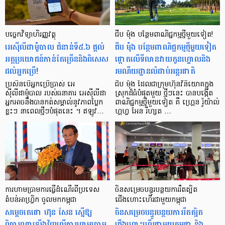
បច្ចេកវិទ្យា​ហិរញ្ញវត្ថុ​
ជីប ម៉ុង បន្ថែមពាណិជ្ជកម្ម​ថ្មីមួយទៀត!
អេស៊ីលីដា​ម៉ូបាល ​ជំនាន់ទី៥.៦ ផ្ដល់​
ជីប ម៉ុង បន្ថែម​​​​ពាណិជ្ជកម្ម​​​​​ថ្មី​មួយទៀត
អត្ថប្រយោជន៍កាន់តែច្រើននិងពិសេស
ផ្តោតលើ​ទីលានវាយកូនហ្គោលនិង
ដល់អ្នកប្រើ!
រមណីយដ្ឋានលំដាប់អន្តរជាតិ
ប្រសិនបើ​អ្នកប្រើប្រាស់ អេ
ជីប ម៉ុង ដែលជាក្រុមហ៊ុន​វិនិយោគក្នុង
ស៊ីលីដាម៉ូបាល របស់ធនាគារ​ អេស៊ីលីដា
ស្រុកដ៏ធំបំផុតមួយ ថ្មីៗនេះ បាន​បង្កើត​
អ្នក​អាចនឹង​បាន​កត់​សម្គាល់​នូវភាពប្លែក
ពាណិជ្ជកម្ម​ថ្មី​មួយ​ទៀត គឺ ហ្គ្រេន រ៉ូយ៉ាល់
ខ្លះៗ នាពេល​ថ្មីៗបំផុតនេះ ។ ឥឡូវ…
ហ្គហ្វ អែន រីហ្សត …
ការហាមប្រាមការធ្វើដំណើរពីប្រទេស
ចិនសម្រេចបន្ធូរបន្ថយការរឹតត្បិត
តំបន់អាហ្វ្រិក ចូលមកកម្ពុជា
ជើងហោះហើរជាមួយកម្ពុជា
សម្ដេចតេជោ ហ៊ុន សែន ស្នើឱ្យ
ចិនសម្រេចបន្ធូរបន្ថយការរឹតត្បិត
ពិចារណាឡើងវិញលើការហាមប្រាម
ជើងហោះហើរជាមួយកម្ពុជា និង