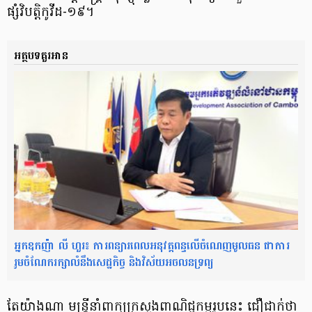
ផ្សំវិបត្តិកូវីដ-១៩។
អត្ថបទគួរអាន
អ្នកឧកញ៉ា លី ហួរ៖ ការពន្យារពេលអនុវត្តពន្ធលើចំណេញមូលធន ជាការ
រួមចំណែករក្សាលំនឹងសេដ្ឋកិច្ច និងវិស័យអចលនទ្រព្យ
តែយ៉ាងណា មន្ត្រីនាំពាក្យក្រសួងពាណិជ្ជកម្មរូបនេះ ជឿជាក់ថា