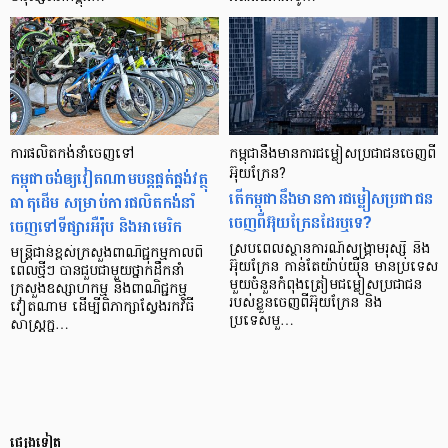
ការផលិតកង់នាំចេញទៅ
កម្ពុជានឹងមានការជម្លៀសប្រជាជនចេញពី
កម្ពុជាចង់ឲ្យវៀតណាមបន្ដផ្គត់ផ្គង់វត្ថុ
អ៊ុយក្រែន?
តើកម្ពុជានឹងមានការជម្លៀសប្រជាជន
ធាតុដើម សម្រាប់ការផលិតកង់នាំ
ចេញពីអ៊ុយក្រែនដែរឬទេ?
ចេញទៅទីផ្សារអឺរ៉ុប និងអាមេរិក
ស្របពេលស្ថានការណ៍សង្គ្រាមរុស្ស៊ី និង
មន្ត្រីជាន់ខ្ពស់ក្រសួងពាណិជ្ជកម្មកាលពី
អ៊ុយក្រែន កាន់តែយ៉ាប់យ៉ឺន មានប្រទេស
ពេលថ្មីៗ បានជួបជាមួយថ្នាក់ដឹកនាំ
មួយចំនួនកំពុងត្រៀមជម្លៀសប្រជាជន
ក្រសួងឧស្សាហកម្ម និងពាណិជ្ជកម្ម
របស់ខ្លួនចេញពីអ៊ុយក្រែន និង
វៀតណាម ដើម្បីពិភាក្សាស្វែងរកវិធី
ប្រទេសមួ…
សាស្ត្រក្ន…
ផ្សេងទៀត