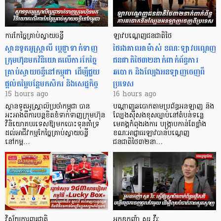
ការកែច្នៃគ្រាប់ស្វាយចន្ទី
ឡាវបណ្តេញជនជាតិថៃ
ស្ថានទូតអូស្ត្រាលី ប្តេជ្ញាទាក់ទាញ
ថៃរងភាពអាម៉ាស់ ខណៈឡាវបណ្តេញ
ក្រុមហ៊ុនមក​វិនិយោគលើការកែច្នៃ
ជនជាតិថៃ៣២នាក់ពាក់ព័ន្ធការ
គ្រាប់ស្វាយចន្ទីនៅកម្ពុជា ដើម្បីជួយ
ឆបោក និងល្បែងអនឡាញចេញពី
ផ្តល់តម្លៃបន្ថែមកសិករ និងសេដ្ឋកិច្ច
ប្រទេស
15 hours ago
16 hours ago
ស្ថានទូតអូស្ត្រាលីប្រចាំកម្ពុជា បាន
បណ្តាញឆបោកតាមប្រព័ន្ធអនឡាញ និង
អះអាងពីការបន្តខិតខំទាក់ទាញក្រុមហ៊ុន
ល្បែងស៊ីសងខុសច្បាប់នៅតំបន់ទន្លេ
វិនិយោគបរទេសឱ្យមកបោះទុនគាំទ្រ
មេគង្គកំពុងរងការ បង្ក្រាប​កាន់តែខ្លាំង
ដល់អាជីវកម្មកែច្នៃគ្រាប់ស្វាយចន្ទី
ខណៈអាជ្ញាធរឡាវបានបណ្តេញ
នៅកម្ព…
ជនជាតិថៃ៣២នា…
វិស័យការពារជាតិ
អ្នកឧកញ៉ា សួរ វីរៈ