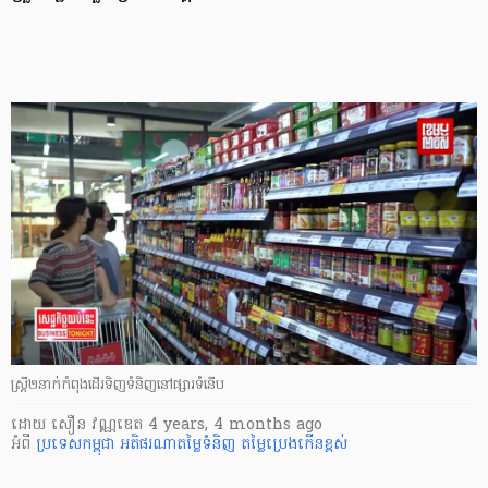
ស្រ្តី២នាក់កំពុងដើរទិញទំនិញនៅផ្សារទំនើប
ដោយ
សឿន វណ្ណឌេត
4 years, 4 months ago
អំពី
ប្រទេសកម្ពុជា
អតិផរណាតម្លៃទំនិញ
តម្លៃប្រេងកើនខ្ពស់