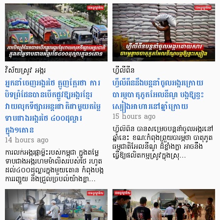
វិស័យស្រូវ អង្ករ
ហ្វីលីពីន
អ្នកនាំចេញអង្ករថៃ ត្អូញត្អែរថា ការ
ហ្វីលីពីននឹងបន្តនាំចូលអង្ករក្រោយ
បិទព្រំដែនបានបើកផ្លូវឱ្យអង្ករខ្មែរ
បារម្ភបាតុភូតអែលនីណូ បង្កឱ្យខ្វះ
វាយលុកទីផ្សារអន្តរជាតិជាមួយតម្លៃ
ស្បៀងអាហារនៅឆ្នាំក្រោយ
ទាបជាងអង្ករថៃ ៤០០ដុល្លារ
15 hours ago
ក្នុង១តោន
ហ្វីលីពីន បាន​សម្រេចបន្តនាំចូលអង្ករនៅ
ឆ្នាំនេះ ខណៈកំពុងព្រួយបារម្ភថា បាតុភូត
14 hours ago
ធម្មជាតិអែលនីណូ ដ៏ខ្លាំងក្លា​ អាចនឹង
ការលក់អង្ករផ្កាម្លិះរបស់កម្ពុជា ក្នុងតម្លៃ
ធ្វើឱ្យផលិតកម្មស្រូវក្នុងស្រុ…
ទាបជាងអង្ករហមម៉ាលិសរបស់ថៃ រហូត
ដល់៤០០ដុល្លារក្នុងមួយតោន កំពុងបង្ក
ការរញ្ជួយ និងជ្រួលច្របល់យ៉ាងខ្លា…