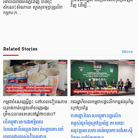
ប្រទេសកម្ពុជា និងប្រទេសហុងគ្រីឡើង
អភិបាលរាជធានីភ្នំពេញ បានចុះ
វិញ ដើម្បី…
សំណេះសំណាល សួរសុខទុក្ខបុគ្គលិក
កម្មករ-ក…
Related Stories
More
កម្ពុជាចំណេញអ្វីខ្លះ នៅពេលវៀតណាម
រាជរដ្ឋាភិបាលកម្ពុជាបន្តលើកកម្ពស់ធុរកិច្ច
គ្រោងកាត់បន្ថយនាំចេញអង្ករ
ក្រៅប្រព័ន្ធ
ត្រឹម៤លានតោននៅឆ្នាំ២០៣០?
រាជរដ្ឋាភិបាលកម្ពុជាបន្តលើក
តើកម្ពុជាអាចរងឥទ្ធិពល
កម្ពស់ធុរកិច្ចក្រៅប្រព័ន្ធ តាមរយៈ
បែបណាពីគម្រោងកាត់បន្ថយការនាំ
អនុវត្តគោលការណ៍លុបការបង់ភាស៊ី
ចេញអង្កររបស់វៀតណាម
និងការបង់ថ្លៃផ្សេងៗ