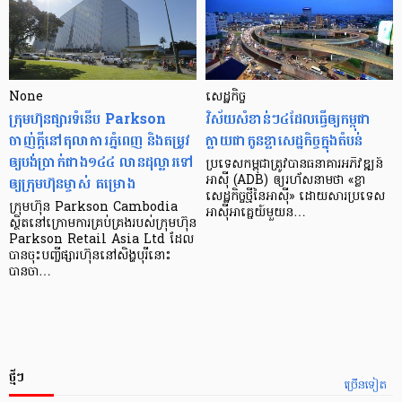
None
សេដ្ឋកិច្ច​
ក្រុមហ៊ុនផ្សារទំនើប Parkson
វិស័យ​សំខាន់ៗ​៤​ដែល​ធ្វើ​ឲ្យ​កម្ពុជា​
ចាញ់ក្ដីនៅតុលាការភ្នំពេញ និងតម្រូវ
ក្លាយ​ជា​កូន​ខ្លា​សេដ្ឋកិច្ច​ក្នុង​តំបន់
ឲ្យបង់ប្រាក់ជាង១៤៤ លានដុល្លារទៅ
ប្រទេស​កម្ពុជា​ត្រូវ​បាន​ធនាគារ​អភិវឌ្ឍន៍​
ឲ្យក្រុមហ៊ុនម្ចាស់ គម្រោង
អាស៊ី (ADB) ឲ្យ​រហ័ស​នាមថា «ខ្លា​
សេដ្ឋកិច្ច​ថ្មី​នៃ​អាស៊ី» ដោយសារ​ប្រទេស​
ក្រុមហ៊ុន Parkson Cambodia
អាស៊ី​អាគ្នេយ៍​មួយ​ន…
ស្ថិតនៅក្រោមការគ្រប់គ្រងរបស់ក្រុមហ៊ុន
Parkson Retail Asia Ltd ដែល
បានចុះបញ្ចីផ្សារហ៊ុននៅសិង្ហបុរីនោះ
បានចា…
ថ្មីៗ
ច្រើនទៀត