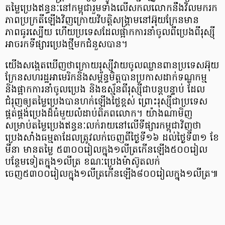
តម្លៃប្រេងឥន្ធនៈនៅកម្ពុជារួមទាំងលើសកលលោកនឹងវិលមករក
ភាពប្រក្រតីឡើងវិញក្រោយវិបត្តិសង្គ្រាមនៅអ៊ុយក្រែនមាន
ភាពធូរស្បើយ ហើយប្រទេសដែលផ្អាកការនាំចូលពីប្រេងពីរុស្ស៊ី
អាចរកទីផ្សារប្រេងថ្មីមកជំនួសបាន។
យើងសង្កេតឃើញថាក្រោយរុស្ស៊ីវាយចូលឈ្លានពានប្រទេសអ៊ុយ
ក្រែនសហរដ្ឋអាមេរិកនិងសម្ព័ន្ធមិត្តបានប្រកាសដាក់ទណ្ឌកម្ម
និងផ្អាកការនាំចូលប្រេង និងឧស្ម័នពីរុស្ស៊ីជាបន្តបន្ទាប់ ដែល
ជំរុញឲ្យតម្លៃប្រេងបានហក់ឡើងថ្លៃខ្ពស់ ព្រោះរុស្ស៊ីជាប្រទេស
ផ្គត់ផ្គង់ប្រេងដ៏ធំមួយលំដាប់ពិភពលោក។ យ៉ាងណាមិញ
សម្រាប់តម្លៃប្រេងឥន្ធនៈលក់រាយនៅលើទីផ្សារកម្ពុជាវិញថា
ប្រេងសាំងធម្មតាដែលត្រូវលក់ចេញពីថ្ងៃទី១៦ ដល់ថ្ងៃទី៣១ ខែ
មីនា មានតម្លៃ ៥៣០០រៀលក្នុង១លីត្រកើនឡើង៥០០រៀល
បន្ថែមទៀតក្នុង១លីត្រ ខណៈប្រេងម៉ាស៊ូតលក់
ចេញ៥៣០០រៀលក្នុង១លីត្រកើនឡើង៨០០រៀលក្នុង១លីត្រ៕