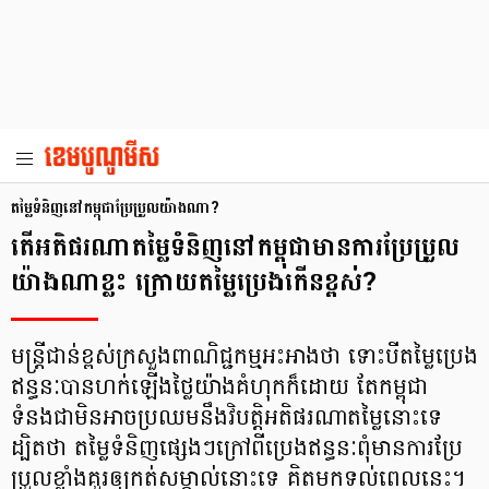
តម្លៃទំនិញនៅកម្ពុជាប្រែប្រួលយ៉ាងណា?
តើអតិផរណាតម្លៃទំនិញនៅកម្ពុជាមានការប្រែប្រួល
យ៉ាងណាខ្លះ ក្រោយតម្លៃប្រេងកើនខ្ពស់?
មន្ត្រីជាន់ខ្ពស់ក្រសួងពាណិជ្ជកម្មអះអាងថា ទោះបីតម្លៃប្រេង
ឥន្ធនៈបានហក់ឡើងថ្លៃយ៉ាងគំហុកក៏ដោយ តែកម្ពុជា
ទំនងជាមិនអាចប្រឈមនឹងវិបត្តិអតិផរណាតម្លៃនោះទេ
ដ្បិតថា តម្លៃទំនិញផ្សេងៗក្រៅពីប្រេងឥន្ធនៈពុំមានការប្រែ
ប្រួលខ្លាំងគួរឲ្យកត់សម្គាល់នោះទេ គិតមកទល់ពេលនេះ។