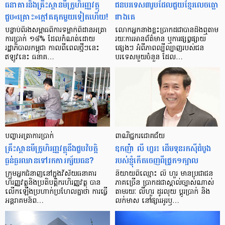
ធនាគារ​និង​គ្រឹះស្ថាន​មីក្រូ​ហិរញ្ញវត្ថុ​
ជន​បរទេស​៣​រូប​ដែល​ជួយ​ខ្មែរ​លេច​ធ្លោ​
ជួប«គ្រោះ»ក្តៅ​គគុក​មួយ​ទៀត​ហើយ!
ជាង​គេ
បន្ទាប់​ពី​រង​សម្ពាធ​​ពី​ការ​ទម្លាក់​ពិដាន​អត្រា​
លោកអ្នក​នាង​ខ្លះ​ប្រាកដ​ជា​បាន​​ដឹង​ឮ​តាម​
ការ​ប្រាក់ ១៨​% ដែល​កំណត់​ដោយ​
រយៈ​ការ​អាន​ព័ត៌មាន ឬ​ការ​ផ្សព្វផ្សាយ​
រដ្ឋាភិបាល​កម្ពុជា កាល​ពី​ពេល​ថ្មីៗ​នេះ
ផ្សេងៗ អំពី​ភាព​ល្បីល្បាញ​របស់​ជន​
ឥឡូវ​នេះ ធនាគ…
បរទេស​មួយ​ចំនួន ដែល…
បញ្ហា​អត្រា​ការប្រាក់
ពាណិជ្ជករជោគជ័យ
គ្រឹះស្ថាន​មីក្រូ​ហិរញ្ញវត្ថុ​នឹង​ជួប​វិបត្តិ​
ឧកញ៉ា លី ហួរ៖ ដើមទុនរកស៊ីដំបូង
ធ្ងន់ធ្ងរ​ឈាន​ទៅ​រក​ការ​ក្ស័យធន?
របស់ខ្ញុំកើតចេញពីជ្រូក១ក្បាល
ក្រុម​អ្នក​ជំនាញ​នៅ​ក្នុង​វិស័យ​ធនាគារ
និយាយ​ពី​ឈ្មោះ លី ហួរ មាន​ប្រជាជន​
ហិរញ្ញវត្ថុ​និង​ប្រតិបត្តិករ​ហិរញ្ញ​វត្ថុ បាន​​
ភាគ​ច្រើន ប្រាកដ​ជា​ស្គាល់​ច្បាស់​ណាស់
លើក​ឡើង​ប្រហាក់​ប្រហែល​គ្នា​ថា ការ​ធ្វើ​
តាមរយៈ លីហួរ ដូរ​លុយ ប្តូរ​បា្រក់ និង​
អន្តរាគមន៍​ព…
លក់​មាស នៅ​ផ្សារ​អូរ​ឫ…