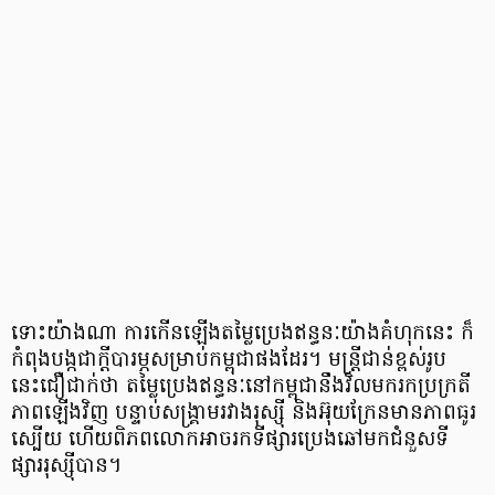
ទោះយ៉ាងណា ការកើនឡើងតម្លៃប្រេងឥន្ធនៈយ៉ាងគំហុកនេះ ក៏
កំពុងបង្កជាក្តីបារម្ភសម្រាប់កម្ពុជាផងដែរ។ មន្ត្រីជាន់ខ្ពស់រូប
នេះជឿជាក់ថា តម្លៃប្រេងឥន្ធនៈនៅកម្ពុជានឹងវិលមករកប្រក្រតី
ភាពឡើងវិញ បន្ទាប់សង្គ្រាមរវាងរុស្ស៊ី និងអ៊ុយក្រែនមានភាពធូរ
ស្បើយ ហើយពិភពលោកអាចរកទីផ្សារប្រេងឆៅមកជំនួសទី
ផ្សាររុស្ស៊ីបាន។