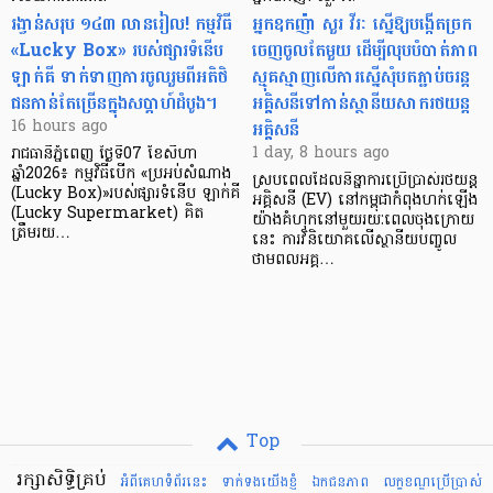
រង្វាន់សរុប ១៤៣ លានរៀល! កម្មវិធី
អ្នកឧកញ៉ា សួរ វីរៈ ស្នើឱ្យបង្កើតច្រក
«Lucky Box» របស់ផ្សារទំនើប
ចេញចូលតែមួយ ដើម្បីលុបបំបាត់ភាព
ឡាក់គី ទាក់ទាញការចូលរួមពីអតិថិ
ស្មុគស្មាញលើការស្នើសុំបតភ្ជាប់ចរន្ត
ជនកាន់តែច្រើនក្នុងសប្តាហ៍ដំបូង។
អគ្គិសនីទៅកាន់ស្ថានីយសាករថយន្ត
អគ្គិសនី
16 hours ago
1 day, 8 hours ago
រាជធានីភ្នំពេញ ថ្ងៃទី07 ខែសីហា
ឆ្នាំ2026៖ កម្មវិធីបើក «ប្រអប់សំណាង
ស្របពេលដែលនិន្នាការប្រើប្រាស់រថយន្ត
(Lucky Box)»របស់ផ្សារទំនើប ឡាក់គី
អគ្គិសនី (EV) នៅកម្ពុជាកំពុងហក់ឡើង
(Lucky Supermarket) គិត
យ៉ាងគំហុកនៅមួយរយៈពេលចុងក្រោយ
ត្រឹមរយ…
នេះ ការវិនិយោគលើស្ថានីយបញ្ចូល
ថាមពលអគ្គ…
Top
រក្សាសិទ្ធិគ្រប់
អំពីគេហទំព័រនេះ
ទាក់ទងយើងខ្ញំ
ឯកជនភាព
លក្ខខណ្ឌ​ប្រើ​ប្រាស់