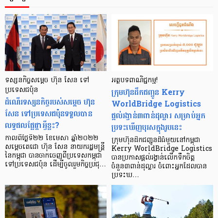
ទស្សនកិច្ចសម្ដេច ហ៊ុន សែន ទៅ
អត្ថបទពាណិជ្ជកម្ម!
ប្រទេសជប៉ុន
ក្រុមហ៊ុនដឹកជញ្ជូន Kerry
ដំណើរទស្សនកិច្ចរបស់សម្ដេច ហ៊ុន
WorldBridge Logistics
សែន ទៅប្រទេសជប៉ុនទទួលបាន
ផ្ដល់រង្វាន់៣ពាន់ដុល្លារ សម្រាប់អ្នក
លទ្ធផលផ្លែផ្កាអ្វីខ្លះ?
ប្រទះឃើញបុរសក្នុងរូបនេះ
កាលពីថ្ងៃទី២២ ខែមេសា ឆ្នាំ២០២២
ក្រុមហ៊ុនដឹកជញ្ជូនដ៏ធំមួយនៅកម្ពុជា
សម្ដេចតេជោ ហ៊ុន សែន នាយករដ្ឋមន្ត្រី
Kerry WorldBridge Logistics
នៃកម្ពុជា បានចាកចេញពីប្រទេសកម្ពុជា
បានប្រកាសផ្ដល់រង្វាន់លើកទឹកចិត្ត
ទៅប្រទេសជប៉ុន ដើម្បីចូលរួមកិច្ចប្រជុ…
ចំនួន៣ពាន់ដុល្លារ ចំពោះអ្នកដែលបាន
ប្រទះឃ…