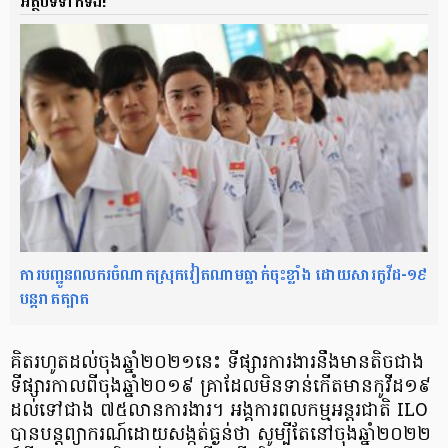
អត្ថបទទាក់ទង!
ការបញ្ជូនពលករចំណាកស្រុកវៀតណាមធ្លាក់ចុះខ្លាំង ដោយសារកូវីដ-១៩
បន្តរាតត្បាត
គិតរហូតដល់ចុងឆ្នាំ២០២១នេះ ទីផ្សារការងារនឹងមានតិចជាង
ទីផ្សារកាលពីចុងឆ្នាំ២០១៩ គ្រាដែលមិនទាន់កើតមានកូវីដ១៩
ដល់ទៅជាង ៧៥លានការងារ។ អង្គការពលកម្មអន្តរជាតិ ILO
បានបន្តព្យាករណ៍ដោយសង្កត់ធ្ងន់ថា សូម្បីតែនៅចុងឆ្នាំ២០២២