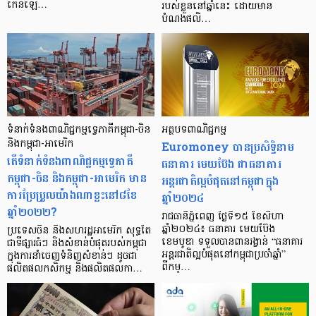
កើនឡើ…
របស់ខ្លួននៅឆ្នាំនេះ ដោយមាន
បំណងផលិ…
ទំនាក់ទំនងពាណិជ្ជកម្មទ្វេភាគីកម្ពុជា-ចិន
អត្ថបទពាណិជ្ជកម្ម
និងកម្ពុជា-អាមេរិក
Euromoney បានប្រសិទ្ធិនាម
តើទំនាក់ទំនងពាណិជ្ជកម្មទ្វេភាគី
ធនាគារ មេយប៊ែង ជាធនាគារ
កម្ពុជា-ចិន និងកម្ពុជា-អាមេរិក មាន
អន្តរជាតិល្អបំផុតនៅកម្ពុជាក្នុង
ការប្រែប្រួលយ៉ាងណាខ្លះនៅ៨ខែ
ឆ្នាំ២០២៤
ឆ្នាំ២០២២?
រាជធានីភ្នំពេញ ថ្ងៃទី១៥ ខែសីហា
ឆ្នាំ២០២៤៖ ធនាគារ មេយប៊ែង
ប្រទេសចិន និងសហរដ្ឋអាមេរិក សុទ្ធតែ
ខេមបូឌា ទទួលបានពានរង្វាន់ “ធនាគារ
ជាទីផ្សារធំៗ និងសំខាន់បំផុតរបស់កម្ពុជា
អន្តរជាតិល្អបំផុតនៅកម្ពុជាប្រចាំឆ្នាំ”
ក្នុងការនាំចេញទំនិញសំខាន់ៗ ដូចជា
ពីកម្…
ផលិតផលកសិកម្ម និងផលិតផលកា…