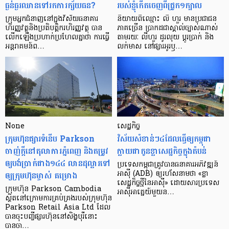
ធ្ងន់ធ្ងរ​ឈាន​ទៅ​រក​ការ​ក្ស័យធន?
របស់ខ្ញុំកើតចេញពីជ្រូក១ក្បាល
ក្រុម​អ្នក​ជំនាញ​នៅ​ក្នុង​វិស័យ​ធនាគារ
និយាយ​ពី​ឈ្មោះ លី ហួរ មាន​ប្រជាជន​
ហិរញ្ញវត្ថុ​និង​ប្រតិបត្តិករ​ហិរញ្ញ​វត្ថុ បាន​​
ភាគ​ច្រើន ប្រាកដ​ជា​ស្គាល់​ច្បាស់​ណាស់
លើក​ឡើង​ប្រហាក់​ប្រហែល​គ្នា​ថា ការ​ធ្វើ​
តាមរយៈ លីហួរ ដូរ​លុយ ប្តូរ​បា្រក់ និង​
អន្តរាគមន៍​ព…
លក់​មាស នៅ​ផ្សារ​អូរ​ឫ…
None
សេដ្ឋកិច្ច​
ក្រុមហ៊ុនផ្សារទំនើប Parkson
វិស័យ​សំខាន់ៗ​៤​ដែល​ធ្វើ​ឲ្យ​កម្ពុជា​
ចាញ់ក្ដីនៅតុលាការភ្នំពេញ និងតម្រូវ
ក្លាយ​ជា​កូន​ខ្លា​សេដ្ឋកិច្ច​ក្នុង​តំបន់
ឲ្យបង់ប្រាក់ជាង១៤៤ លានដុល្លារទៅ
ប្រទេស​កម្ពុជា​ត្រូវ​បាន​ធនាគារ​អភិវឌ្ឍន៍​
ឲ្យក្រុមហ៊ុនម្ចាស់ គម្រោង
អាស៊ី (ADB) ឲ្យ​រហ័ស​នាមថា «ខ្លា​
សេដ្ឋកិច្ច​ថ្មី​នៃ​អាស៊ី» ដោយសារ​ប្រទេស​
ក្រុមហ៊ុន Parkson Cambodia
អាស៊ី​អាគ្នេយ៍​មួយ​ន…
ស្ថិតនៅក្រោមការគ្រប់គ្រងរបស់ក្រុមហ៊ុន
Parkson Retail Asia Ltd ដែល
បានចុះបញ្ចីផ្សារហ៊ុននៅសិង្ហបុរីនោះ
បានចា…