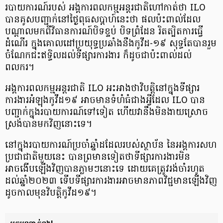
របាយការណ៍របស់ អង្គការពលកម្មអន្តរជាតិហៅកាត់ថា ILO
បានគូសបញ្ជាក់នៅថ្ងៃពុធសប្តាហ៍នេះថា ផលប៉ះពាល់ដែល
បណ្តាលមកពីវិធានការណ៍បិទខ្ទប់ បិទព្រំដែន រិតត្បិតការធ្វើ
ដំណើរ ក្នុងគោលដៅប្រយុទ្ធប្រឆាំងនឹងកូវីដ-១៩ សុទ្ធតែបានរួម
ចំណែកជះឥទ្ធិលដល់ទីផ្សារការងារ ក៏ដូចជាប៉ះពាល់ដល់
ពលករ។
អង្គការពលកម្មអន្តរជាតិ ILO អះអាងថាវិបត្តិនៅក្នុងទីផ្សារ
ការងារអំឡុងកូវីដ១៩ អាចមានទំហំធំជាងអ្វីដែល ILO បាន
បញ្ជាក់ក្នុងរបាយការណ៍ទៅទៀត ហើយវានឹងមិនងាយស្រោច
ស្រង់បានមកវិញនោះទេ។
នៅក្នុងរបាយការណ៍ប្រចាំឆ្នាំដដែលរបស់ស្ថាប័ន នៃអង្គការសហ
ប្រជាជាតិមួយនេះ បានព្រមានទៀតថាទីផ្សារការងារមិន
អាចងើបឡើងវិញបានភ្លាមៗនោះទេ ដោយគេត្រូវរង់ចាំរហូត
ដល់ឆ្នាំ២០២៣ ទើបទីផ្សារការងារអាចមានភាពវិជ្ជមានឡើងវិញ
ដូចកាលមុនវិបត្តិកូវីដ១៩។