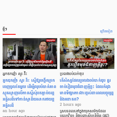
ថ្មីៗ
ច្រើនទៀត
អ្នកឧកញ៉ា សួរ វីរៈ
ប្រលងចប់បាក់ឌុប
អ្នកឧកញ៉ា សួរ វីរៈ ស្នើឱ្យបង្កើតច្រក
តើសិស្សដែលប្រលងចប់បាក់ឌុប គួរ
ចេញចូលតែមួយ ដើម្បីលុបបំបាត់ភាព
ចាប់រៀនមុខជំនាញអ្វីខ្លះ ដែលកំពុង
ស្មុគស្មាញលើការស្នើសុំបតភ្ជាប់ចរន្ត
មានទីផ្សារការងារខ្ពស់នាពេលបច្ចុប្បន្ន
អគ្គិសនីទៅកាន់ស្ថានីយសាករថយន្ត
និងអនាគត?
អគ្គិសនី
2 hours ago
an hour ago
ស្របពេលនៅក្នុងយុគសម័យដែល
បច្ចេកវិទ្យា និងបញ្ញាសិប្បនិម្មិត (AI)