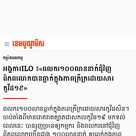
កម្លាំងពលកម្ម
អង្គការILO ៖«ពលករ១០០លាន​នាក់​ជុំវិញ​
ពិភពលោក​បានធ្លាក់​ក្នុងភាពក្រីក្រ​ដោយសារ​
កូវីដ១៩»
ពលករ១០០លានធ្លាក់ក្នុងភាពក្រីក្រដោយសារកូវីដសិន។
ចាប់តាំងពីមានរោគរាតត្បាតជាសកលកូវីដ១៩ មកទល់
ពេលនេះ បានរុញច្រានឲ្យកម្មករ និងពលករនៅជុំវិញ
ពិភពលោកច្រើនជាង ១០០លាននាក់ ឲ្យធ្លាក់ក្នុងភាព