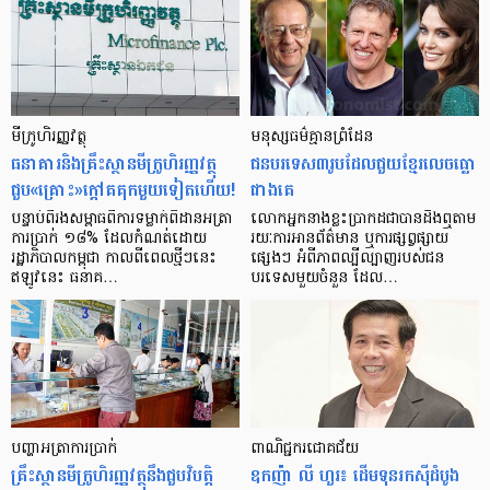
មីក្រូ​ហិរញ្ញវត្ថុ
មនុស្ស​ធម៌​គ្មាន​ព្រំដែន
ធនាគារ​និង​គ្រឹះស្ថាន​មីក្រូ​ហិរញ្ញវត្ថុ​
ជន​បរទេស​៣​រូប​ដែល​ជួយ​ខ្មែរ​លេច​ធ្លោ​
ជួប«គ្រោះ»ក្តៅ​គគុក​មួយ​ទៀត​ហើយ!
ជាង​គេ
បន្ទាប់​ពី​រង​សម្ពាធ​​ពី​ការ​ទម្លាក់​ពិដាន​អត្រា​
លោកអ្នក​នាង​ខ្លះ​ប្រាកដ​ជា​បាន​​ដឹង​ឮ​តាម​
ការ​ប្រាក់ ១៨​% ដែល​កំណត់​ដោយ​
រយៈ​ការ​អាន​ព័ត៌មាន ឬ​ការ​ផ្សព្វផ្សាយ​
រដ្ឋាភិបាល​កម្ពុជា កាល​ពី​ពេល​ថ្មីៗ​នេះ
ផ្សេងៗ អំពី​ភាព​ល្បីល្បាញ​របស់​ជន​
ឥឡូវ​នេះ ធនាគ…
បរទេស​មួយ​ចំនួន ដែល…
បញ្ហា​អត្រា​ការប្រាក់
ពាណិជ្ជករជោគជ័យ
គ្រឹះស្ថាន​មីក្រូ​ហិរញ្ញវត្ថុ​នឹង​ជួប​វិបត្តិ​
ឧកញ៉ា លី ហួរ៖ ដើមទុនរកស៊ីដំបូង