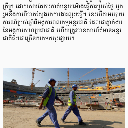
ក្រីក្រ ដោយសារតែការកាត់បន្ថយម៉ោងធ្វើការប្រចាំថ្ងៃ បូក
រួមនឹងការពិបាកស្វែងរកការងារល្អៗធ្វើ។ នេះបើតាមរបាយ
ការណ៍ប្រចាំឆ្នាំពីអង្គការពលកម្មអន្តរជាតិ ដែលជាភ្នាក់ងារ
នៃអង្គការសហប្រជាជាតិ ហើយត្រូវបានសារព័ត៌មានអន្តរ
ជាតិធំៗជាច្រើនយកមកចុះផ្សាយ។