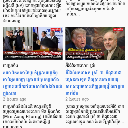
ស្របពេលដែលនិន្នាការប្រើប្រាស់រថយន្ត
កំពុងផ្លាស់ប្តូរមុខមាត់នៃទីផ្សារការងារយ៉ាង
អគ្គិសនី (EV) នៅកម្ពុជាកំពុងហក់ឡើង
រហ័សសញ្ញាបត្រតែមួយមុខ លែង
យ៉ាងគំហុកនៅមួយរយៈពេលចុងក្រោយ
គ្រប់គ្រ…
នេះ ការវិនិយោគលើស្ថានីយបញ្ចូល
ថាមពលអគ្គ…
ការប្រឆាំង
អ៊ីរ៉ង់ចំអកលោក ត្រាំ
សមាជិកសភាថៃម្នាក់ត្រូវសមត្ថកិច្ច
អ៊ីរ៉ង់ចំអកលោក ត្រាំ ថា កំពុងលេង
ចាប់អូសចេញ ក្រោយស្រែកប្រឆាំង
ល្ខោនការទូត និងច្រានចោលលទ្ធ
វត្តមានមេដឹកនាំយោធាមីយ៉ាន់ម៉ាដល់
ភាពសម្រេចបានកិច្ចព្រមព្រៀងជាមួយ
ក្នុងសភា
អាម៉េរិក
2 hours ago
2 hours ago
ការប្រឆាំងនឹងដំណើរទស្សនកិច្ចដ៏
ប្រធានក្រុមអ្នកចរចាកំពូលរបស់អ៊ីរ៉ង់ បាន
ចម្រូងចម្រាសរបស់លោក មីន អ៊ុងលាំង
ចេញមុខចំអកឱ្យប្រធានាធិបតីអាម៉េរិក
(Min Aung Hlaing) មេដឹកនាំរបប
លោក ដូណាល់ ត្រាំ ថា កំពុងលេង
យោធាមីយ៉ាន់ម៉ា ដែលបានធ្វើរដ្ឋ
ល្ខោនការទូត ខណៈដែលទីក្រុងវ៉ាស៊ីន…
ប្រហារទម្លាក…