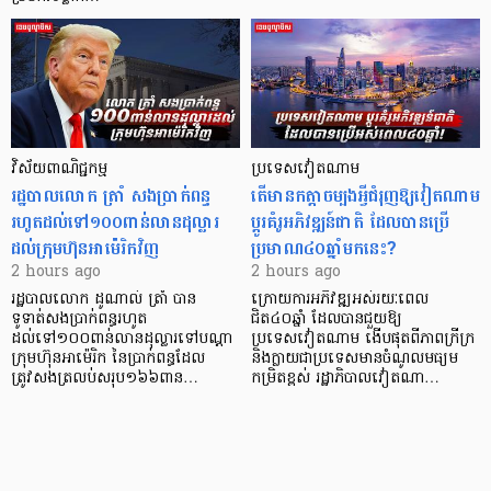
វិស័យ​ពាណិជ្ជកម្ម
ប្រទេសវៀតណាម
រដ្ឋបាលលោក ត្រាំ សងប្រាក់ពន្ធ
តើមានកត្តាចម្បងអ្វីជំរុញឱ្យវៀតណាម
រហូតដល់ទៅ១០០ពាន់លានដុល្លារ
ប្តូរគំរូអភិវឌ្ឍន៍ជាតិ ដែលបានប្រើ
ដល់ក្រុមហ៊ុនអាម៉េរិកវិញ
ប្រមាណ៤០ឆ្នាំមកនេះ?
2 hours ago
2 hours ago
រដ្ឋបាលលោក ដូណាល់ ត្រាំ បាន​
ក្រោយការអភិវឌ្ឍអស់រយៈពេល
ទូទាត់សងប្រាក់ពន្ធរហូត
ជិត៤០ឆ្នាំ ដែលបានជួយឱ្យ​
ដល់ទៅ១០០ពាន់លានដុល្លារទៅបណ្ដា
ប្រទេសវៀតណាម ងើប​ផុតពីភាពក្រីក្រ
ក្រុមហ៊ុនអាម៉េរិក នៃប្រាក់ពន្ធដែល
និងក្លាយជាប្រទេសមានចំណូលមធ្យម
ត្រូវសងត្រលប់សរុប១៦៦ពាន…
កម្រិតខ្ពស់ រដ្ឋាភិបាលវៀតណា…