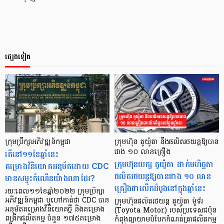
ផ្សេងទៀត
ក្រុមប្រឹក្សាអភិវឌ្ឍន៍កម្ពុជា
ក្រុមហ៊ុន តូយ៉ូតា នឹងផលិតរថយន្តឱ្យបាន
តើនៅ១១ខែឆ្នាំនេះ
ជាង ១០ លានគ្រឿង
ក្រុមហ៊ុនយក្ស តូយ៉ូតា ដាក់មហិច្ឆតា
គម្រោងវិនិយោគអនុម័តដោយ CDC
ផលិតរថយន្តឱ្យបានជាង ១០ លាន
មានសម្ទុះកំណើនយ៉ាងណាដែរ?
គ្រឿងជាលើកដំបូងនៅក្នុងឆ្នាំនេះ
រយៈពេល១១ខែឆ្នាំ២០២២ ក្រុមប្រឹក្សា
អភិវឌ្ឍន៍កម្ពុជា ឬហៅកាត់ថា CDC បាន
ក្រុមហ៊ុនផលិតរថយន្ត តូយ៉ូតា ម៉ូទ័រ
អនុម័តគម្រោងវិនិយោគថ្មី និងគម្រោង
(Toyota Motor) របស់ប្រទេសជប៉ុន
ពង្រីកផលិតកម្ម ចំនួន ១៧៥គម្រោង
កំពុងព្យាយាមបំបែកកំណត់ត្រាផលិតកម្ម