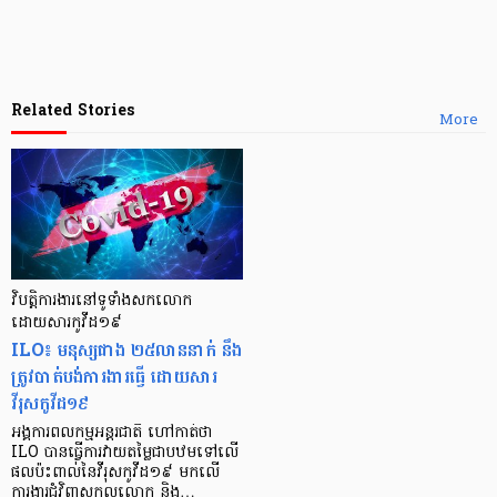
Related Stories
More
វិបត្តិការងារ​នៅទូទាំង​សកលោក
ដោយសារ​កូវីដ១៩
ILO៖ មនុស្សជាង ២៥​​លាននាក់ នឹង​​
ត្រូវ​​បាត់​បង់​ការងារ​ធ្វើ ដោយសារ​
វីរុស​កូវីដ១៩
អង្គការ​ពលកម្ម​អន្តរជាតិ ហៅកាត់ថា
ILO បាន​ធ្វើការ​វាយតម្លៃ​ជាបឋម​ទៅ​លើ​
ផល​ប៉ះពាល់​នៃ​វីរុស​កូវីដ១៩ មក​លើ​
ការងារ​ជុំវិញ​សកលលោក និង…