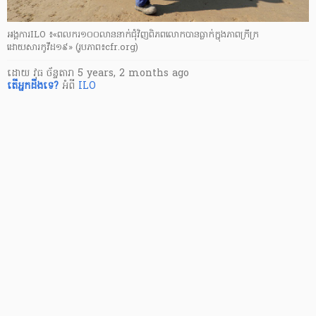
អង្គការILO ៖«ពលករ១០០លាននាក់ជុំវិញពិភពលោកបានធ្លាក់ក្នុងភាពក្រីក្រ
ដោយសារកូវីដ១៩» (រូបភាព៖cfr.org)
ដោយ
វុធ ច័ន្ទតារា
5 years, 2 months ago
តើ​អ្នក​ដឹងទេ?
អំពី
ILO