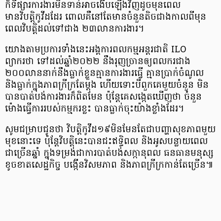
ក៏ទីផ្សារការងារមិនទាន់អាចងើបឡើងវិញដូចមុនពេល
មានវិបត្តិកូវីដដែរ ពោលគឺនៅតែមានចំនួនតិចជាងកាលពីមុន
ពេលវិបត្តិដល់ទៅជាង ២៣លានការងារ។
យោងតាមប្រការទាំងនេះអង្គការពលកម្មអន្តរជាតិ ILO
ព្យាករថា ទៅដល់ឆ្នាំ២០២២ នឹងរុញច្រានឲ្យពលករជាង
២០០លាននាក់នឹងធ្លាក់ខ្លួនគ្មានការងារធ្វើ គ្មានប្រាក់ចំណូល
និងធ្លាក់ក្នុងភាពក្រីក្រតែម្តង ហើយទោះបីពួកគេមួយចំនួន មិន
បានបាត់បង់ការងារក៏ពិតមែន ប៉ុន្តែគេសង្កេតឃើញថា ចំនួន
ម៉ោងធ្វើការរបស់កម្មករខ្លះ បានធ្លាក់ចុះយ៉ាងខ្លាំងដែរ។
សូមជម្រាបជូនថា វិបត្តិកូវីដ១៩មិនមែនតែជាបញ្ហាសុខភាពមួយ
មុខនោះទេ ប៉ុន្តែវិបត្តិនេះបានជះឥទ្ធិពល និងអូសបន្លាយពេល
ជាច្រើនឆ្នាំ ក្នុងទម្រង់ជាការបាត់បង់សក្កានុពល ធនធានមនុស្ស
ខូចខាតសេដ្ឋកិច្ច បង្កើនវិសមភាព និងភាពក្រីក្រកាន់តែច្រើន៕