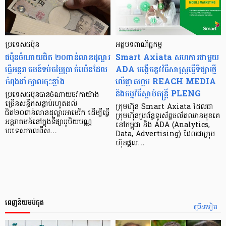
ប្រទេសជប៉ុន
អត្ថបទពាណិជ្ជកម្ម
ជប៉ុនចំណាយជិត ២០ពាន់លានដុល្លារ
Smart Axiata សហការជាមួយ
ធ្វើអន្តរាគមន៍ទប់តម្លៃប្រាក់យ៉េនដែល
ADA បង្កើត​នូវ​វិធីសាស្រ្ត​ធ្វើ​ទីផ្សារ​ថ្មី​
កំពុងដាំក្បាលចុះខ្លាំង
លើ​ផ្លាតហ្វម REACH MEDIA
និង​កម្មវិធី​ស្ដាប់​តន្រ្តី PLENG
ប្រទេសជប៉ុនបានចំណាយថវិកាយ៉ាង
ច្រើនសន្ធឹកសន្ធាប់រហូតដល់
ក្រុមហ៊ុន Smart Axiata ដែលជា
ជិត២០ពាន់លានដុល្លារអាមេរិក ដើម្បីធ្វើ
ក្រុមហ៊ុនប្រព័ន្ធទូរស័ព្ទចល័តឈានមុខគេ
អន្តរាគមន៍នៅក្នុងទីផ្សាររូបិយបណ្ណ
នៅកម្ពុជា និង ADA (Analytics,
បរទេសកាលពីស…
Data, Advertising) ដែលជាក្រុម
ហ៊ុនផ្ដល…
ពេញនិយមបំផុត
ច្រើនទៀត