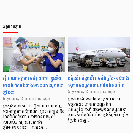
អត្ថបទបន្ទាប់
វៀតណាមប្រកាសក្ដែងៗថា ខ្លួននឹង
ជប៉ុនដឹកជំនួយវ៉ាក់សាំងកូវីដ-១៩ជាង
មានវ៉ាក់សាំងជាង១២០លានដូសនៅ
១,២លានដូសទៅដល់តៃវ៉ាន់ហើយ
ឆ្នាំនេះ
5 years, 2 months ago
5 years, 2 months ago
ប្រទេសជប៉ុននៅថ្ងៃសុក្រទី ០៤ ខែ
មិថុនានេះ បានដឹកបញ្ជូនវ៉ាក់
ក្រសួងសុខាភិបាលវៀតណាមបានចេញ
សាំងកូវីដ-១៩ ជាង១,២លានដូសទៅ
មុខមកប្រកាសក្ដែងៗថា ប្រទេសខ្លួន នឹង
ដល់កោះតៃវ៉ាន់ហើយ ក្នុងកិច្ចខិតខំប្រឹង
មានវ៉ាក់សាំងជាង ១២០លានដូស
ប្រែង ដើម្បី…
សម្រាប់ចាក់ជូនពលរដ្ឋក្នុង
ឆ្នាំ២០២១នេះ។ ការអះអ…