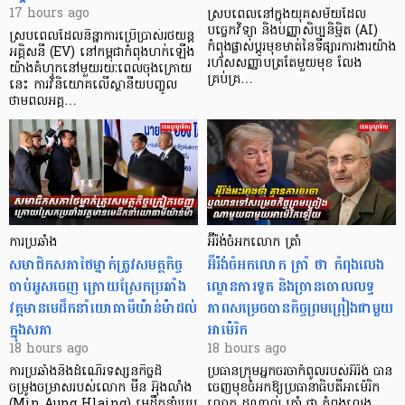
17 hours ago
ស្របពេលនៅក្នុងយុគសម័យដែល
បច្ចេកវិទ្យា និងបញ្ញាសិប្បនិម្មិត (AI)
ស្របពេលដែលនិន្នាការប្រើប្រាស់រថយន្ត
កំពុងផ្លាស់ប្តូរមុខមាត់នៃទីផ្សារការងារយ៉ាង
អគ្គិសនី (EV) នៅកម្ពុជាកំពុងហក់ឡើង
រហ័សសញ្ញាបត្រតែមួយមុខ លែង
យ៉ាងគំហុកនៅមួយរយៈពេលចុងក្រោយ
គ្រប់គ្រ…
នេះ ការវិនិយោគលើស្ថានីយបញ្ចូល
ថាមពលអគ្គ…
ការប្រឆាំង
អ៊ីរ៉ង់ចំអកលោក ត្រាំ
សមាជិកសភាថៃម្នាក់ត្រូវសមត្ថកិច្ច
អ៊ីរ៉ង់ចំអកលោក ត្រាំ ថា កំពុងលេង
ចាប់អូសចេញ ក្រោយស្រែកប្រឆាំង
ល្ខោនការទូត និងច្រានចោលលទ្ធ
វត្តមានមេដឹកនាំយោធាមីយ៉ាន់ម៉ាដល់
ភាពសម្រេចបានកិច្ចព្រមព្រៀងជាមួយ
ក្នុងសភា
អាម៉េរិក
18 hours ago
18 hours ago
ការប្រឆាំងនឹងដំណើរទស្សនកិច្ចដ៏
ប្រធានក្រុមអ្នកចរចាកំពូលរបស់អ៊ីរ៉ង់ បាន
ចម្រូងចម្រាសរបស់លោក មីន អ៊ុងលាំង
ចេញមុខចំអកឱ្យប្រធានាធិបតីអាម៉េរិក
(Min Aung Hlaing) មេដឹកនាំរបប
លោក ដូណាល់ ត្រាំ ថា កំពុងលេង