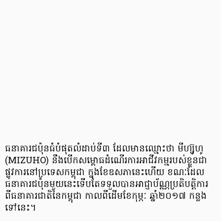
ធនាគារ​ជប៉ុន​ធំ​បំផុត​លំដាប់​ទី​៣ ដែល​មាន​ឈ្មោះ​ថា មីហ្ស៊ូហូ
(MIZUHO) នឹង​បើក​សម្ពោធ​ដំណើរការ​​អាជីវកម្ម​របស់​ខ្លួន​ជា​
ផ្លូវការ​នៅ​ប្រទេស​កម្ពុជា ក្នុង​ខែ​ឧសភា​នេះ​ហើយ ខណៈ​ដែល​
ធនាគារ​ជប៉ុន​មួយ​នេះ​ទើបតែ​ទទួល​បាន​អាជ្ញា​ប័ណ្ណ​ប្រតិបត្តិការ
ពី​ធនាគារ​ជាតិ​នៃ​កម្ពុជា កាល​ពី​ដើម​ខែ​កុម្ភៈ ឆ្នាំ​២០១៧ កន្លង​
ទៅ​នេះ។