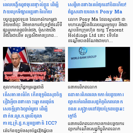
ពេលបង្កើតពូជទុរេនផ្ទាល់ខ្លួន ដើម្បី
សេដ្ឋីមានជាងគេបំផុតនៅចិនហើយ!
វាយលុកទីផ្សារអន្តរជាតិហើយ
ជំនួសដោយលោក Pony Ma
បច្ចុប្បន្នពូជទុរេន ដែលកសិករកម្ពុជា
លោក Pony Ma ដែលស្គាល់ថា ជា
និយមដាំដុះ និងមានការគាំទ្រខ្លាំងលើទី
មហាសេដ្ឋីចិនដ៏លេចធ្លោរមួយរូប និងជា
ផ្សាររួមមានពូជម៉ាន់ថង, ម៉ូសាងឃីង
ស្ថាបនិកក្រុមហ៊ុន យក្ស Tencent
និងរី៦ជាដើម សុទ្ធសឹងមានប្រភព…
Holdings Ltd នោះ ទើបតែ
ដណ្ដើមបានតំណែងជាមហ…
តុលាការឧក្រិដ្ឋកម្មអន្តរជាតិ
ធនាគារពិភពលោក
តើសភាអាម៉េរិក កើតទុក្ខមិនសុខចិត្ត
ធនាគារពិភពលោកកាត់បន្ថយការ
រឿងអ្វីបានជាបោះឆ្នោតអនុម័ត
ព្យាករកំណើនសេដ្ឋកិច្ចពិភពលោក
សេចក្ដីព្រាងច្បាប់មួយ ដើម្បី
ខណៈសង្គ្រាមនៅអ៊ុយក្រែនបន្ដឆេះ
ដាក់ទ.ណ្ឌ.ក.ម្មលើតុលា
ក្ដៅងំ
ការឧ.ក្រិ.ដ្ឋ.ក.ម្មអន្តរជាតិ ICC?
ធនាគារពិភពលោកបានកាត់បន្ថយការ
ព្យាករកំណើនសេដ្ឋកិច្ចពិភពលោក
តើកើតទុក្ខមិនសុខចិត្តរឿងអ្វីបាន