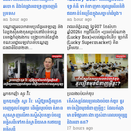
ឆបោក និងល្បែងអនឡាញចេញពី
ឡាក់គី ទាក់ទាញការចូលរួមពីអតិថិ
ប្រទេស
ជនកាន់តែច្រើនក្នុងសប្តាហ៍ដំបូង។
an hour ago
an hour ago
បណ្តាញឆបោកតាមប្រព័ន្ធអនឡាញ និង
រាជធានីភ្នំពេញ ថ្ងៃទី07 ខែសីហា
ល្បែងស៊ីសងខុសច្បាប់នៅតំបន់ទន្លេ
ឆ្នាំ2026៖ កម្មវិធីបើក «ប្រអប់សំណាង
មេគង្គកំពុងរងការ បង្ក្រាប​កាន់តែខ្លាំង
(Lucky Box)»របស់ផ្សារទំនើប ឡាក់គី
ខណៈអាជ្ញាធរឡាវបានបណ្តេញ
(Lucky Supermarket) គិត
ជនជាតិថៃ៣២នា…
ត្រឹមរយ…
អ្នកឧកញ៉ា សួរ វីរៈ
ប្រលងចប់បាក់ឌុប
អ្នកឧកញ៉ា សួរ វីរៈ ស្នើឱ្យបង្កើតច្រក
តើសិស្សដែលប្រលងចប់បាក់ឌុប គួរ
ចេញចូលតែមួយ ដើម្បីលុបបំបាត់ភាព
ចាប់រៀនមុខជំនាញអ្វីខ្លះ ដែលកំពុង
ស្មុគស្មាញលើការស្នើសុំបតភ្ជាប់ចរន្ត
មានទីផ្សារការងារខ្ពស់នាពេលបច្ចុប្បន្ន
អគ្គិសនីទៅកាន់ស្ថានីយសាករថយន្ត
និងអនាគត?
អគ្គិសនី
17 hours ago