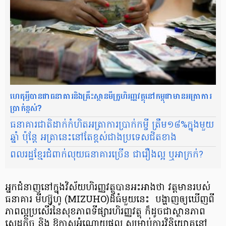
ហេតុអ្វី​បាន​ជា​ធនាគារ​និង​គ្រឹះស្ថាន​មីក្រូ​ហិរញ្ញវត្ថុ​នៅ​កម្ពុជា​មាន​អត្រា​ការ​
ប្រាក់​ខ្ពស់?
ធនាគារ​ជាតិ​​​ដាក់​កំហិត​អត្រាការ​ប្រាក់​កម្ចី ត្រឹម​១៨%​ក្នុង​មួយ​
ឆ្នាំ ប៉ុន្តែ អត្រា​នេះ​នៅ​តែ​ខ្ពស់​ជាង​ប្រទេស​ជិត​ខាង
ពលរដ្ឋ​ខ្មែរ​ជំពាក់​លុយ​ធនាគារ​​​ច្រើន ជា​រឿង​ល្អ ឬ​អាក្រក់?
អ្នក​ជំនាញ​នៅ​ក្នុង​វិស័យ​ហិរញ្ញ​វត្ថុ​បាន​អះអាង​ថា វត្តមាន​របស់​
ធនាគារ មីហ្ស៊ូហូ (MIZUHO)ដ៏​ធំ​មួយ​នេះ បង្ហាញ​ឲ្យ​ឃើញ​ពី​
ភាព​ល្អ​ប្រសើរ​នៃ​សុខភាព​ទីផ្សារ​ហិរញ្ញ​វត្ថុ ក៏ដូចជា​ស្ថានភាព​
សេដ្ឋកិច្ច និង ឱកាស​អំណោយ​ផល សម្រាប់​ការ​វិនិយោគ​នៅ​