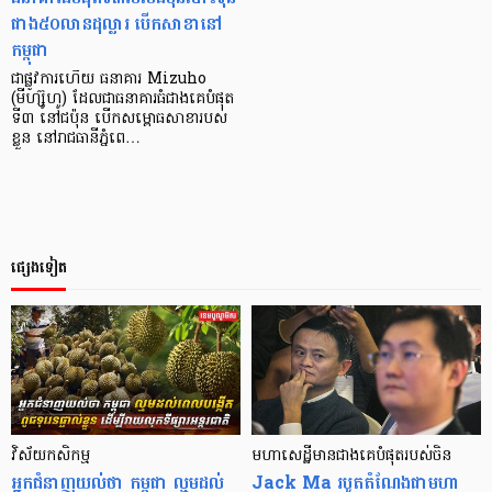
ជាង៥០លាន​ដុល្លារ​ បើក​សាខា​នៅ​
កម្ពុជា
ជា​ផ្លូវការហើយ​ ធនាគារ Mizuho
(មីហ្ស៊ូហូ) ដែល​ជា​ធនាគារ​ធំ​ជាង​គេ​បំផុត​
ទី៣ នៅ​ជប៉ុន បើក​សម្ពោធ​សាខារបស់​
ខ្លួន នៅ​រាជ​ធានី​ភ្នំពេ…
ផ្សេងទៀត
​​វិស័យ​កសិកម្ម
មហាសេដ្ឋីមានជាងគេ​បំផុត​របស់ចិន
អ្នកជំនាញ​យល់ថា កម្ពុជា ល្មមដល់
Jack Ma របូតតំណែងជាមហា