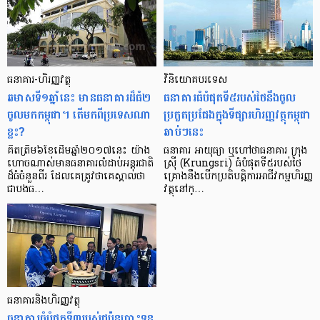
ធនាគារ​-ហិរញ្ញ​វត្ថុ
វិនិយោគបរទេស
ឆមាស​ទី​១​ឆ្នាំនេះ មាន​ធនាគារដ៏​​ធំ​២​​
ធនាគារ​ធំ​បំផុត​ទី​៥​របស់​ថៃ​នឹង​ចូល​
ចូល​មក​កម្ពុជា។ តើ​​មក​ពី​ប្រទេស​ណា​
ប្រកួត​ប្រជែង​ក្នុង​ទីផ្សារ​ហិរញ្ញ​វត្ថុ​កម្ពុជា​
ខ្លះ?
ឆាប់ៗ​នេះ
គិត​ត្រឹម​៦​ខែ​​ដើម​ឆ្នាំ​២០១៧​នេះ យ៉ាង​
ធនាគារ​ អាយុធ្យា ឬ​ហៅថា​ធនាគារ ​ក្រុង
ហោច​ណាស់​មាន​ធនាគារ​លំដាប់​អន្តរជាតិ​
ស្រ៊ី (Krungsri) ធំ​​​បំផុត​ទី​៥​របស់​ថៃ
ដ៏​ធំ​ចំនួន​ពីរ ដែល​គេ​ត្រូវ​ថា​គេ​ស្គាល់​ថា
គ្រោង​នឹង​បើក​ប្រតិបត្តិការ​អាជីវកម្ម​ហិរញ្ញ​
ជា​បង​ធ…
វត្ថុ​នៅ​ក្…
ធនាគារ​និង​ហិរញ្ញ​វត្ថុ
ធនាគារ​ធំ​បំផុត​ទី៣​របស់​ជប៉ុនបោះ​ទុន​