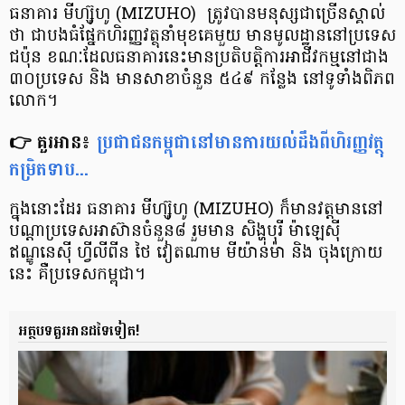
ធនាគារ មីហ្ស៊ូហូ (MIZUHO) ត្រូវ​បាន​មនុស្ស​ជា​ច្រើន​ស្គាល់​
ថា ជា​បង​ធំ​ផ្នែក​ហិរញ្ញ​វត្ថុ​នាំ​មុខ​គេ​មួយ មាន​មូលដ្ឋាន​នៅ​ប្រទេស​
ជប៉ុន ខណៈ​ដែល​ធនាគារ​នេះ​មាន​ប្រតិបត្តិការ​អាជីវកម្ម​នៅ​ជាង​
៣០​ប្រទេស និង មាន​សាខា​ចំនួន ៥៤៩ កន្លែង នៅ​ទូទាំង​ពិភព​
លោក។
👉 គួរអាន៖
ប្រជាជន​កម្ពុជា​នៅ​មាន​ការយល់ដឹងពី​ហិរញ្ញ​វត្ថុ​
កម្រិត​ទាប...
ក្នុង​នោះ​ដែរ ធនាគារ មីហ្ស៊ូហូ (MIZUHO) ក៏​មាន​វត្តមាន​នៅ​
បណ្ដា​ប្រទេស​អាស៊ាន​ចំនួន៨ រួមមាន សិង្ហបុរី ម៉ាឡេស៊ី
ឥណ្ឌូនេស៊ី ហ្វីលីពីន ថៃ វៀតណាម មីយ៉ាន់ម៉ា និង ចុង​ក្រោយ​
នេះ គឺ​ប្រទេស​កម្ពុជា។
អត្ថបទគួរអានដទៃទៀត!