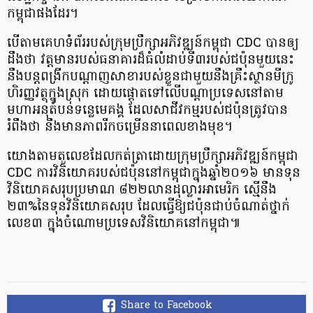
កម្ពុជា​ផង​ដែរ។
បើ​តាម​គេហទំព័រ​របស់​​ក្រុម​ប្រឹក្សា​អភិវឌ្ឍន៍​កម្ពុជា CDC បាន​ឲ្យ​
ដឹង​ថា វត្តមាន​របស់​ធនាគារ​ដ៏​ធំ​លំដាប់​ទី​៣​របស់​ជប៉ុន​មួយ​នេះ
នឹង​បន្ត​ពង្រីក​បណ្ដាញ​សាខា​របស់​ខ្លួន​ជាមួយ​នឹង​គ្រឹះស្ថាន​មីក្រូ​
ហិរញ្ញ​វត្ថុ​ក្នុង​ស្រុក ដោយ​ផ្តោត​ទៅ​លើ​បណ្ដា​ប្រទេស​នៅ​តាម​
មហា​អនុតំបន់​ទន្លេ​មេគង្គ ដែល​សាជីវកម្ម​របស់​ជប៉ុន​ត្រូវ​បាន​
រំពឹង​ថា នឹង​មាន​ភាព​រីក​ចម្រើន​នា​ពេល​ខាង​មុខ។
យោង​តាម​តួលេខ​ដែល​កត់ត្រា​ដោយ​ក្រុមប្រឹក្សា​អភិវឌ្ឍន៍​កម្ពុជា
CDC ការ​វិនិយោគ​របស់​ជប៉ុន​នៅ​កម្ពុជា​ក្នុង​ឆ្នាំ​២០១៦ មាន​ទុន​
វិនិយោគ​សរុប​ប្រមាណ ៨២២​លាន​ដុល្លារ​អាមេរិក ស្មើនឹង​
២៣%​នៃ​ទុន​វិនិយោគ​សរុប ដែល​ធ្វើ​ឱ្យ​ជប៉ុន​ជាប់​ចំណាត់​ថ្នាក់​
លេខ​៣ ក្នុង​ចំណោម​ប្រទេស​វិនិយោគ​នៅ​កម្ពុជា៕
Share to Facebook