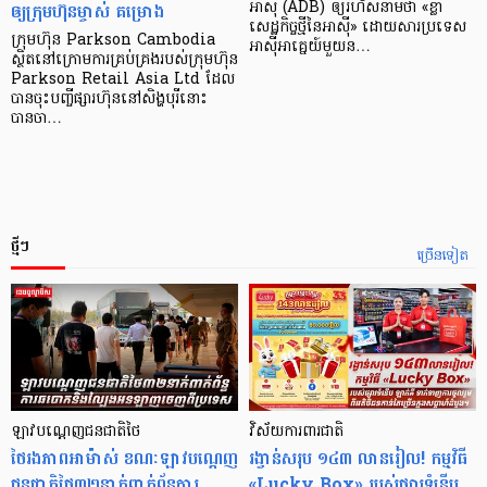
ឲ្យក្រុមហ៊ុនម្ចាស់ គម្រោង
អាស៊ី (ADB) ឲ្យ​រហ័ស​នាមថា «ខ្លា​
សេដ្ឋកិច្ច​ថ្មី​នៃ​អាស៊ី» ដោយសារ​ប្រទេស​
ក្រុមហ៊ុន Parkson Cambodia
អាស៊ី​អាគ្នេយ៍​មួយ​ន…
ស្ថិតនៅក្រោមការគ្រប់គ្រងរបស់ក្រុមហ៊ុន
Parkson Retail Asia Ltd ដែល
បានចុះបញ្ចីផ្សារហ៊ុននៅសិង្ហបុរីនោះ
បានចា…
ថ្មីៗ
ច្រើនទៀត
ឡាវបណ្តេញជនជាតិថៃ
វិស័យការពារជាតិ
ថៃរងភាពអាម៉ាស់ ខណៈឡាវបណ្តេញ
រង្វាន់សរុប ១៤៣ លានរៀល! កម្មវិធី
ជនជាតិថៃ៣២នាក់ពាក់ព័ន្ធការ
«Lucky Box» របស់ផ្សារទំនើប