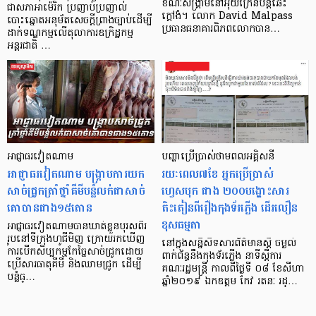
ខណៈសង្គ្រាមនៅអ៊ុយក្រែនបន្ដឆេះ
ជាសភាអាម៉េរិក ប្រញាប់ប្រញាល់
ក្ដៅងំ។ លោក David Malpass
បោះឆ្នោតអនុម័តសេចក្ដីព្រាងច្បាប់ដើម្បី
ប្រធានធនាគារពិភពលោកបាន…
ដាក់ទណ្ឌកម្មលើតុលាការឧក្រិដ្ឋកម្ម
អន្តរជាតិ …
អាជ្ញាធរវៀតណាម
បញ្ហាប្រើប្រាស់​ថាមពលអគ្គិសនី
អាជ្ញាធរវៀតណាម បង្ក្រាបការយក
រយៈពេល៧ខែ អ្នកប្រើប្រាស់
សាច់ជ្រូកត្រាំថ្នាំគីមីបន្លំលក់ជាសាច់
ហ្វេសបុក ជាង ២០០បង្ហោះសារ
គោបានជាង១៥តោន
តិះតៀនពីរឿងកុងទ័រភ្លើង ដើរលឿន
ខុសធម្មតា
អាជ្ញាធរវៀតណាមបានឃាត់ខ្លួនបុរសពីរ
រូបនៅទីក្រុងហូជីមិញ ក្រោយរកឃើញ
នៅក្នុងសន្និសិទសារព័ត៌មានស្តី ចម្ងល់
ការបើកសិប្បកម្មកែច្នៃសាច់ជ្រូកដោយ
ពាក់ព័ន្ធនឹងកុងទ័រភ្លើង នាទីស្តីការ
ប្រើសារធាតុគីមី និងឈាមជ្រូក ដើម្បី
គណៈរដ្ឋមន្រ្តី កាលពីថ្ងៃទី ០៨ ខែសីហា
បន្លំធ្…
ឆ្នាំ២០១៩ ឯកឧត្តម កែវ រតនៈ រដ្…