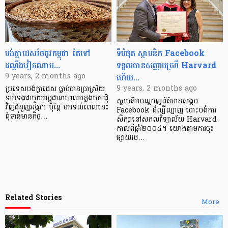
បង់ក្លាដេស​ចែចូវ​កម្ពុជា តែ​ទៅ
ទីបំផុត ស្ថាបនិក Facebook
ដណ្ដឹងវៀតណាម...
ទទួលបាន​សញ្ញាបត្រ​ពី Harvard
ហើយ...
9 years, 2 months ago
9 years, 2 months ago
ប្រទេស​បង់ក្លាដេស​ ធ្លាប់បាន​ប្រាស្រ័យ
ទាក់ទង​ជាមួយ​កម្ពុជា​នា​ពេល​កន្លង​មក ជុំ
ស្ថាបនិក​បណ្ដាញ​ព័ត៌មាន​សង្គម​
វិញ​​ជំនួញ​អង្ករ។ ប៉ុន្តែ មក​ទល់​ពេល​នេះ
Facebook ដ៏​ល្បីល្បាញ បោះបង់​ការ
ពុំទាន់មាន​កិច្…
សិក្សា​នៅ​សកល​វិទ្យាល័យ Harvard
កាល​ពី​ឆ្នាំ​២០០៤។ យោងតាមការចុះ
ផ្សាយរប…
Related Stories
More