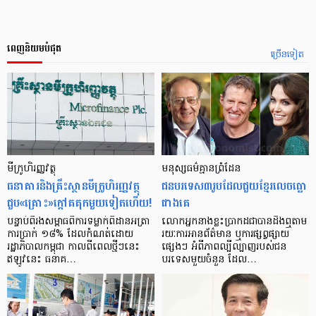
ពេញនិយមបំផុត
ច្រើនទៀត
មីក្រូ​ហិរញ្ញវត្ថុ
មនុស្ស​ធម៌​គ្មាន​ព្រំដែន
ធនាគារ​និង​គ្រឹះស្ថាន​មីក្រូ​ហិរញ្ញវត្ថុ​
ជន​បរទេស​៣​រូប​ដែល​ជួយ​ខ្មែរ​លេច​ធ្លោ​
ជួប«គ្រោះ»ក្តៅ​គគុក​មួយ​ទៀត​ហើយ!
ជាង​គេ
បន្ទាប់​ពី​រង​សម្ពាធ​​ពី​ការ​ទម្លាក់​ពិដាន​អត្រា​
លោកអ្នក​នាង​ខ្លះ​ប្រាកដ​ជា​បាន​​ដឹង​ឮ​តាម​
ការ​ប្រាក់ ១៨​% ដែល​កំណត់​ដោយ​
រយៈ​ការ​អាន​ព័ត៌មាន ឬ​ការ​ផ្សព្វផ្សាយ​
រដ្ឋាភិបាល​កម្ពុជា កាល​ពី​ពេល​ថ្មីៗ​នេះ
ផ្សេងៗ អំពី​ភាព​ល្បីល្បាញ​របស់​ជន​
ឥឡូវ​នេះ ធនាគ…
បរទេស​មួយ​ចំនួន ដែល…