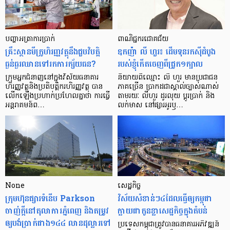
បញ្ហា​អត្រា​ការប្រាក់
ពាណិជ្ជករជោគជ័យ
គ្រឹះស្ថាន​មីក្រូ​ហិរញ្ញវត្ថុ​នឹង​ជួប​វិបត្តិ​
ឧកញ៉ា លី ហួរ៖ ដើមទុនរកស៊ីដំបូង
ធ្ងន់ធ្ងរ​ឈាន​ទៅ​រក​ការ​ក្ស័យធន?
របស់ខ្ញុំកើតចេញពីជ្រូក១ក្បាល
ក្រុម​អ្នក​ជំនាញ​នៅ​ក្នុង​វិស័យ​ធនាគារ
និយាយ​ពី​ឈ្មោះ លី ហួរ មាន​ប្រជាជន​
ហិរញ្ញវត្ថុ​និង​ប្រតិបត្តិករ​ហិរញ្ញ​វត្ថុ បាន​​
ភាគ​ច្រើន ប្រាកដ​ជា​ស្គាល់​ច្បាស់​ណាស់
លើក​ឡើង​ប្រហាក់​ប្រហែល​គ្នា​ថា ការ​ធ្វើ​
តាមរយៈ លីហួរ ដូរ​លុយ ប្តូរ​បា្រក់ និង​
អន្តរាគមន៍​ព…
លក់​មាស នៅ​ផ្សារ​អូរ​ឫ…
None
សេដ្ឋកិច្ច​
ក្រុមហ៊ុនផ្សារទំនើប Parkson
វិស័យ​សំខាន់ៗ​៤​ដែល​ធ្វើ​ឲ្យ​កម្ពុជា​
ចាញ់ក្ដីនៅតុលាការភ្នំពេញ និងតម្រូវ
ក្លាយ​ជា​កូន​ខ្លា​សេដ្ឋកិច្ច​ក្នុង​តំបន់
ឲ្យបង់ប្រាក់ជាង១៤៤ លានដុល្លារទៅ
ប្រទេស​កម្ពុជា​ត្រូវ​បាន​ធនាគារ​អភិវឌ្ឍន៍​