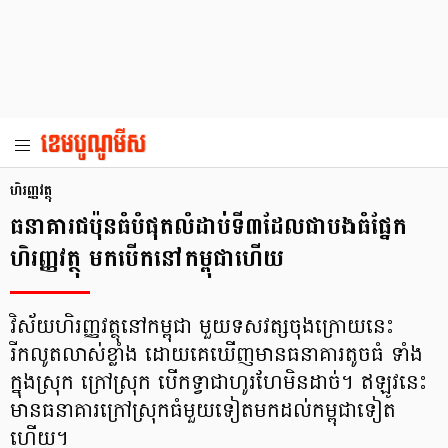
ហិរញ្ញវត្ថុ
ធនាគារ​ជប៉ុន​ធំ​បំផុត​លំដាប់​ទី​៣​ដែល​ជា​បង​ធំ​ផ្នែក​
ហិរញ្ញ​វត្ថុ មក​បើក​នៅ​កម្ពុជា​ហើយ
វិស័យហិរញ្ញ​វត្ថុ​នៅ​កម្ពុជា​ មួយ​ទសវត្ស​ចុង​ក្រោយ​នេះ
រីកលូត​លាស់​ខ្លាំង ដោយ​គេ​ឃើញ​មាន​ធនាគារ​តូច​ធំ ទាំង​
ក្នុង​ស្រុក​ ក្រៅ​ស្រុក បើក​ទ្វា​ជា​ហូរហែ​មិន​ដាច់។ ឥឡូវ​នេះ
មាន​ធនាគារ​ក្រៅ​ស្រុក​ធំ​មួយ​ទៀត​មក​ដល់​កម្ពុជា​ទៀត​
ហើយ។