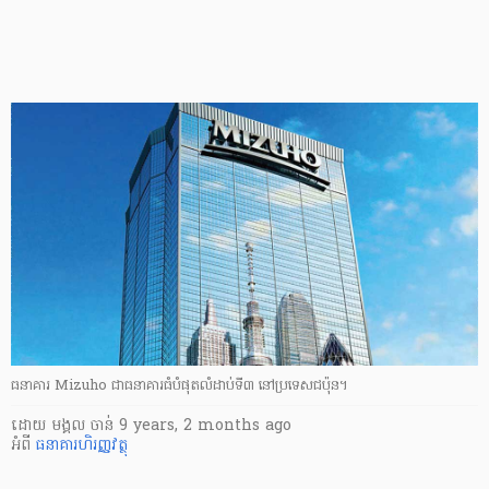
ធនាគារ Mizuho ជាធនាគារ​ធំ​បំផុត​លំដាប់​ទី៣ នៅ​ប្រទេស​ជប៉ុន។
ដោយ
មង្គល ចាន់
9 years, 2 months ago
អំពី
ធនាគារ​​
ហិរញ្ញ​វត្ថុ