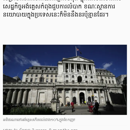
សេដ្ឋកិច្ចអង់គ្លេសកំពុងជួបការលំបាក ខណៈស្ថានការ
នយោបាយក្នុងប្រទេសនេះក៏មិននឹងនរប៉ុន្មានដែរ។
អតិផរណានៅអង់គ្លេសកើនដល់ជាង១០%ក្នុងខែកញ្ញា!