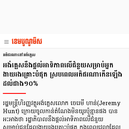
អតិផរណានៅអង់គ្លេស
អង់គ្លេសនឹងផ្តល់អាទិភាពលើជំនួយសម្រាប់អ្នក
ងាយរងគ្រោះបំផុត ស្របពេលអតិផរណាកើនឡើង
ដល់ជាង១០%
រដ្ឋមន្ត្រីហិរញ្ញវត្ថុអង់គ្លេសលោក ចេរេមី ហាន់(Jeremy
Hunt) ក្រោយចូលកាន់តំណែងមិនយូរប៉ុន្មានផង បាន
អះអាងថា រដ្ឋាភិបាលនឹងផ្តល់អាទិភាពលើជំនួយ
សម្រាប់ជនដែលងាយរងគ្រោះបំផុត ក្នុងពេលវេលាដែល