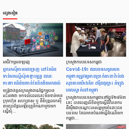
ផ្សេងទៀត
អាជីវកម្មអនឡាញ
ក្រសួងការបរទេសកម្ពុជា
អ្នករកស៊ីតាមអនឡាញ នៅតែមិន
Covid-19៖ ជនបរទេស​ចូល​មក
ទាន់មកស្នើសុំអាជ្ញាបណ្ណ ខណៈ
កម្ពុជា​តម្រូវឲ្យមាន​ប្រាក់ធានា​រ៉ាប់រង
ការផាកពិន័យកាន់តែខិតជិតមកដល់
សុខភាព​យ៉ាងតិច ៥ម៉ឺនដុល្លារ អំឡុង
ពេលស្នាក់នៅកម្ពុជា
មន្ត្រីជាន់ខ្ពស់ក្រសួងពាណិជ្ជកម្មបាន
អះអាងថា មកទល់ពេលនេះមិនទាន់មាន
ក្រសួងការបរទេសកម្ពុជានៅថ្ងៃទី២៨មីនា
ក្រុមហ៊ុន សហគ្រាស ឬ នីតិបុគ្គលរកស៊ី
នេះ បានចេញលិខិតមួយស្តីពីវិធានការ
តាមប្រព័ន្ធអេឡិចត្រូនិកណាមួយមក
តឹងរ៉ឹងជាបណ្តោះអាសន្នមួយចំពោះជន
ស្នើសុំ…
បរទេស ដែលមានបំណងធ្វើដំណើរមក
កម្ពុជា…