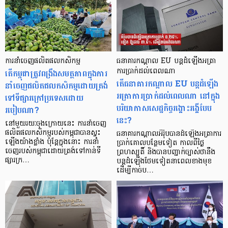
ការនាំចេញផលិតផលកសិកម្ម
ធនាគារកណ្ដាល EU បន្តដំឡើងអត្រា
តើកម្ពុជាត្រូវពង្រឹងសមត្ថភាពក្នុងការ
ការប្រាក់ដល់ពេលណា
តើធនាគារកណ្ដាល EU បន្តដំឡើង
នាំចេញផលិតផលកសិកម្មដោយត្រង់
អត្រាការប្រាក់ដល់ពេលណា នៅក្នុង
ទៅទីផ្សារក្រៅប្រទេសដោយ
បរិយាកាសសេដ្ឋកិច្ចរង្គោះរង្គើបែប
របៀបណា?
នេះ?
នៅមួយរយៈចុងក្រោយនេះ ការនាំចេញ
ផលិតផលកសិកម្មរបស់កម្ពុជាបានស្ទុះ
ធនាគារកណ្តាលអឺរ៉ុបបានដំឡើងអត្រាការ
ឡើងយ៉ាងខ្លាំង ប៉ុន្ដែក្នុងនោះ ការនាំ
ប្រាក់គោលបន្ថែមទៀត កាលពីថ្ងៃ
ចេញរបស់កម្ពុជាដោយត្រង់ទៅកាន់ទី
ព្រហស្បតិ៍ និងបានបញ្ជាក់ច្បាស់ថានឹង
ផ្សារក្រ…
បន្តដំឡើងថែមទៀតនាពេលខាងមុខ
ដើម្បីកាច់ប…