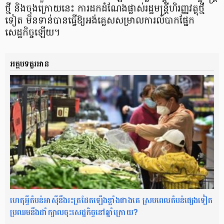
ថ្មី និងចុងក្រោយនេះ ការដកដំណែងផ្លាស់រដ្ឋមន្ត្រីហិរញ្ញវត្ថុថ្មី
ទៀត មិនទាន់បានធ្វើឱ្យអង់គ្លេសសម្រាលការលំបាកផ្នែក
សេដ្ឋកិច្ចឡើយ។
អត្ថបទគួរអាន
ហេតុអ្វីតំបន់អាស៊ីនឹងរះត្រដែតឡើងខ្លាំងជាងគេ ស្របពេលតំបន់ផ្សេងទៀត
ប្រឈមនឹងដាំក្បាលចុះសេដ្ឋកិច្ចនៅឆ្នាំក្រោយ?