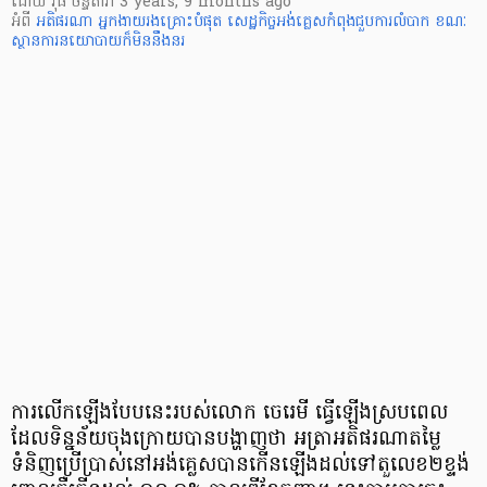
ដោយ
វុធ ច័ន្ទតារា
3 years, 9 months ago
អំពី
អតិផរណា
អ្នកងាយរងគ្រោះបំផុត
សេដ្ឋកិច្ចអង់គ្លេសកំពុងជួបការលំបាក ខណៈ
ស្ថានការនយោបាយក៏មិននឹងនរ
ការលើកឡើងបែបនេះរបស់លោក ចេរេមី ធ្វើឡើងស្របពេល
ដែលទិន្នន័យចុងក្រោយបានបង្ហាញថា អត្រាអតិផរណាតម្លៃ
ទំនិញប្រើប្រាស់នៅអង់គ្លេសបានកើនឡើងដល់ទៅតួលេខ២ខ្ទង់