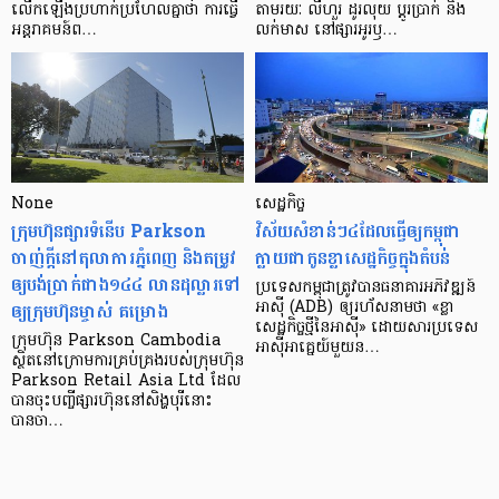
លើក​ឡើង​ប្រហាក់​ប្រហែល​គ្នា​ថា ការ​ធ្វើ​
តាមរយៈ លីហួរ ដូរ​លុយ ប្តូរ​បា្រក់ និង​
អន្តរាគមន៍​ព…
លក់​មាស នៅ​ផ្សារ​អូរ​ឫ…
None
សេដ្ឋកិច្ច​
ក្រុមហ៊ុនផ្សារទំនើប Parkson
វិស័យ​សំខាន់ៗ​៤​ដែល​ធ្វើ​ឲ្យ​កម្ពុជា​
ចាញ់ក្ដីនៅតុលាការភ្នំពេញ និងតម្រូវ
ក្លាយ​ជា​កូន​ខ្លា​សេដ្ឋកិច្ច​ក្នុង​តំបន់
ឲ្យបង់ប្រាក់ជាង១៤៤ លានដុល្លារទៅ
ប្រទេស​កម្ពុជា​ត្រូវ​បាន​ធនាគារ​អភិវឌ្ឍន៍​
ឲ្យក្រុមហ៊ុនម្ចាស់ គម្រោង
អាស៊ី (ADB) ឲ្យ​រហ័ស​នាមថា «ខ្លា​
សេដ្ឋកិច្ច​ថ្មី​នៃ​អាស៊ី» ដោយសារ​ប្រទេស​
ក្រុមហ៊ុន Parkson Cambodia
អាស៊ី​អាគ្នេយ៍​មួយ​ន…
ស្ថិតនៅក្រោមការគ្រប់គ្រងរបស់ក្រុមហ៊ុន
Parkson Retail Asia Ltd ដែល
បានចុះបញ្ចីផ្សារហ៊ុននៅសិង្ហបុរីនោះ
បានចា…