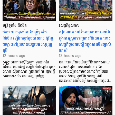
មន្ត្រីទូតថៃ និងចិន
សេដ្ឋកិច្ចសកល
ជម្លោះពាក្យសម្តីរវាងមន្ត្រីទូតថៃ
វៀតណាម នៅតែរក្សាបានភាពខ្លាំង
និងចិន ឡើងកម្ដៅដូចបាយពុះ ជុំវិញ
ក្នុងការស្រូបទាញការវិនិយោគ​ ទោះ
ជម្លោះនៅព្រលានយន្តហោះសុវណ្ណ
សេដ្ឋកិច្ចសកលស្ថិតក្នុងភាពមិនច្បាស់
ភូមិ
លាស់
12 hours ago
13 hours ago
សង្គ្រាមពាក្យសម្តីផ្នែកការទូតរវាងថៃ
ខណៈពេលដែលលំហូរវិនិយោគសកល
និងចិន កំពុងតែផ្ទុះឡើងយ៉ាងក្តៅគគុក។
លោកកំពុងមានទំនោរថយចុះ តែ
លោក ស៊ីហាសាក់ ភួងកេតកែវ រដ្ឋមន្ត្រី
ប្រទេសវៀតណាមឯណោះវិញបែរជា
ការបរទេសថៃ បានចេញមុខផ្លែផ្កា …
អាចទាក់ទាញទុនវិនិយោគផ្ទាល់ពី
បរទេសបានយ៉ាងច្រើនសម្បើមរហូតដ…