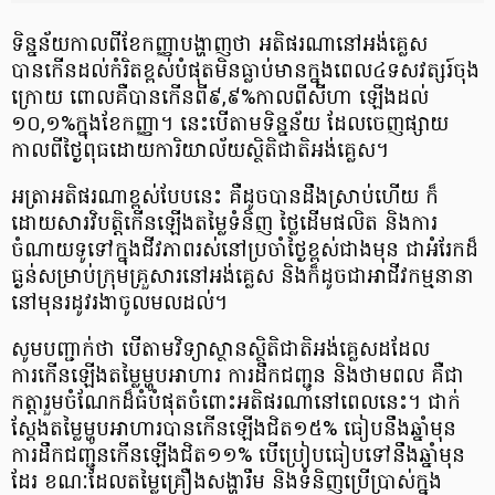
ទិន្នន័យកាលពីខែកញ្ញាបង្ហាញថា អតិផរណានៅអង់គ្លេស
បានកើនដល់កំរិតខ្ពស់បំផុតមិនធ្លាប់មានក្នុងពេល៤ទសវត្សរ៍ចុង
ក្រោយ ពោលគឺបានកើនពី៩,៩%កាលពីសីហា ឡើងដល់
១០,១%ក្នុងខែកញ្ញា។ នេះបើតាមទិន្នន័យ ដែលចេញផ្សាយ
កាលពីថ្ងៃពុធដោយការិយាល័យស្ថិតិជាតិអង់គ្លេស។
អត្រាអតិផរណាខ្ពស់បែបនេះ គឺដូចបានដឹងស្រាប់ហើយ ក៏
ដោយសារវិបត្តិកើនឡើងតម្លៃទំនិញ ថ្លៃដើមផលិត និងការ
ចំណាយទូទៅក្នុងជីវភាពរស់នៅប្រចាំថ្ងៃខ្ពស់ជាងមុន ជាអំរែកដ៏
ធ្ងន់សម្រាប់ក្រុមគ្រួសារនៅអង់គ្លេស និងក៏ដូចជាអាជីវកម្មនានា
នៅមុនរដូវរងាចូលមលដល់។
សូមបញ្ជាក់ថា បើតាមវិទ្យាស្ថានស្ថិតិជាតិអង់គ្លេសដដែល
ការកើនឡើងតម្លៃម្ហូបអាហារ ការដឹកជញ្ជូន និងថាមពល គឺជា
កត្តារួមចំណែកដ៏ធំបំផុតចំពោះអតិផរណានៅពេលនេះ។ ជាក់
ស្តែងតម្លៃម្ហូបអាហារបានកើនឡើងជិត១៥% ធៀបនឹងឆ្នាំមុន
ការដឹកជញ្ជូនកើនឡើងជិត១១% បើប្រៀបធៀបទៅនឹងឆ្នាំមុន
ដែរ ខណៈដែលតម្លៃគ្រឿងសង្ហារឹម និងទំនិញប្រើប្រាស់ក្នុង