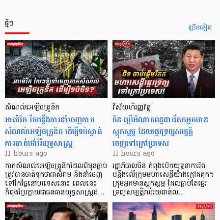
ថ្មីៗ
ច្រើនទៀត
សំណល់អេឡិចត្រូនិក
វិស័យហិរញ្ញវត្ថុ
អាម៉េរិក រឹតបន្តឹងការនាំចេញកាក
ចិន ប្រើ​អំណាចពន្ធដាររឹតកអ្នកមាន
សំណល់អេឡិចត្រូនិក ដើម្បីទប់ស្កាត់
ស្ដុកស្ដម្ភ ដែលផ្ទេរទ្រព្យសម្បត្តិ
ការបាត់បង់រ៉ែយុទ្ធសាស្ត្រ
ចេញទៅក្រៅប្រទេស
11 hours ago
11 hours ago
កាក​សំណល់​អេឡិច​ត្រូនិកដែល​ពីមុនធ្លាប់​
រដ្ឋាភិបាលចិន កំពុងបើកយុទ្ធនាការរឹត
ត្រូវបានចាត់ទុកថាជាសំរាម និងនាំចេញ
បន្តឹងលើក្រុមមហាសេដ្ឋី​យ៉ាង​ក្ដៅគគុក។
ទៅកែច្នៃនៅបរទេស​នោះ ពេលនេះ
​ក្រុមអ្នកមានស្ដុកស្ដម្ភ ដែល​ធ្លាប់​តែផ្ទេរ
កំពុងប្រែក្លាយជាធនធានយុទ្ធសាស្ត្រដ…
ទ្រព្យសម្បត្តិរាប់រយពាន់ល…