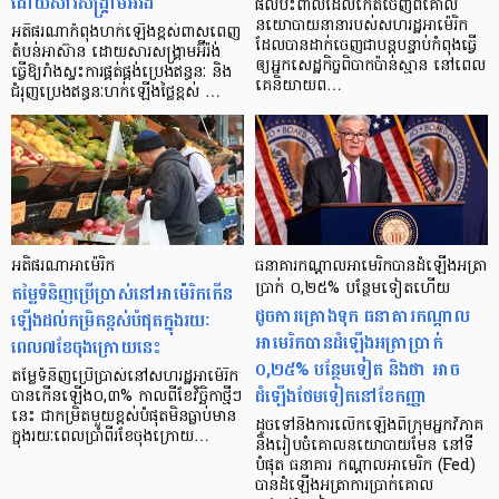
ដោយសារសង្គ្រាមអ៊ីរ៉ង់
ផលប៉ះពាល់ដែលកើតចេញពីគោល
នយោបាយនានារបស់សហរដ្ឋអាម៉េរិក
អតិផរណាកំពុងហក់ឡើងខ្ពស់ពាសពេញ
ដែលបានដាក់ចេញជាបន្តបន្ទាប់កំពុងធ្វើ
តំបន់អាស៊ាន ដោយសារសង្រ្គាមអ៊ីរ៉ង់
ឲ្យអ្នកសេដ្ឋកិច្ចពិបាកប៉ាន់ស្មាន នៅពេល
ធ្វើឱ្យរាំងស្ទះការផ្គត់ផ្គង់ប្រេងឥន្ធនៈ និង
គេនិយាយព…
ជំរុញប្រេងឥន្ធនៈហក់ឡើងថ្លៃខ្ពស់ …
អតិផរណាអាម៉េរិក
ធនាគារកណ្ដាលអាមេរិកបានដំឡើងអត្រា
តម្លៃទំនិញប្រើប្រាស់នៅអាម៉េរិកកើន
ប្រាក់ ០,២៥% បន្ថែមទៀតហើយ
ដូចការគ្រោងទុក ធនាគារកណ្ដាល
ឡើងដល់កម្រិតខ្ពស់បំផុតក្នុងរយៈ
អាមេរិកបានដំឡើងអត្រាប្រាក់
ពេល៧ខែចុងក្រោយនេះ
០,២៥% បន្ថែមទៀត និងថា អាច
តម្លៃទំនិញប្រើប្រាស់នៅសហរដ្ឋអាម៉េរិក
ដំឡើងថែមទៀតនៅខែកញ្ញា
បានកើនឡើង០,៣% កាលពីខែវិច្ឆិកាថ្មីៗ
នេះ ជាកម្រិតមួយខ្ពស់បំផុតមិនធ្លាប់មាន
ដូចទៅនឹងការលើកឡើងពីក្រុមអ្នកវិភាគ
ក្នុងរយៈពេលប្រាំពីរខែចុងក្រោយ…
និងរៀបចំគោលនយោបាយមែន នៅទី
បំផុត ធនាគារ កណ្តាលអាមេរិក (Fed)
បានដំឡើងអត្រាការប្រាក់គោល