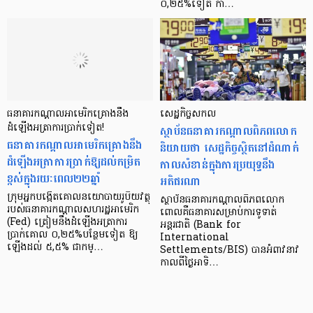
០,២៥%ទៀត កា…
ធនាគារកណ្ដាលអាមេរិកគ្រោងនឹង
សេដ្ឋកិច្ចសកល
ដំឡើងអត្រាការប្រាក់ទៀត!
ស្ថាប័នធនាគារកណ្តាលពិភពលោក
ធនាគារកណ្ដាលអាមេរិកគ្រោងនឹង
និយាយថា សេដ្ឋកិច្ចស្ថិតនៅដំណាក់
ដំឡើងអត្រាការប្រាក់ឱ្យដល់កម្រិត
កាលសំខាន់ក្នុងការប្រយុទ្ធនឹង
ខ្ពស់ក្នុងរយៈពេល២២ឆ្នាំ
អតិផរណា
ក្រុមអ្នកបង្កើតគោលនយោបាយរូបិយវត្ថុ
ស្ថាប័នធនាគារកណ្តាលពិភពលោក
របស់ធនាគារកណ្ដាលសហរដ្ឋអាមេរិក
ពោលគឺធនាគារសម្រាប់ការទូទាត់
(Fed) ត្រៀមនឹងដំឡើងអត្រាការ
អន្តរជាតិ (Bank for
ប្រាក់គោល ០,២៥%បន្ថែមទៀត ឱ្យ
International
ឡើងដល់ ៥,៥% ជាកម្…
Settlements/BIS) បានអំពាវនាវ
កាលពីថ្ងៃអាទិ…