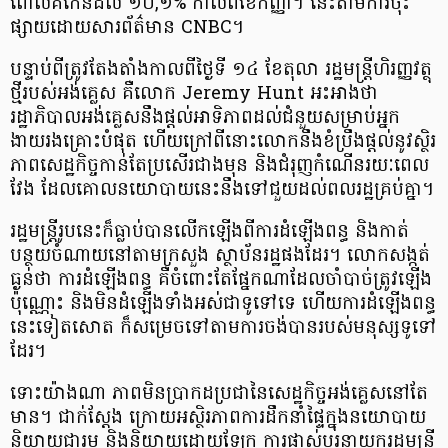
ពោលគឺកើនដល់ ១០,១% កាលពីខែកញ្ញា។ នេះតាមការចុះ
ផ្សាយដោយសារព័ត៌មាន CNBC។
បន្ទាប់ពីត្រូវតែងតាំងកាលពីថ្ងៃទី ១៤ ខែតុលា រដ្ឋមន្ត្រីហិរញ្ញវត្ថុ
ថ្មីរបស់អង់គ្លេស គឺលោក Jeremy Hunt អះអាងថា
រដ្ឋាភិបាលអង់គ្លេសនឹងផ្តល់អាទិភាពដល់ជំនួយសម្រាប់អ្នក
ងាយរងគ្រោះបំផុត ហើយក្រៅពីនោះលោកនឹងខំប្រឹងផ្តល់នូវស្ថិរ
ភាពសេដ្ឋកិច្ចកាន់តែប្រសើរជាងមុន និងជំរុញកំណើនរយៈពេល
វែង ដែលគោលនយោបាយនេះនឹងទៅជួយដល់ពលរដ្ឋគ្រប់គ្នា។
រដ្ឋមន្ត្រីរូបនេះក៏ធ្លាប់បានលើកឡើងពីការដំឡើងពន្ធ និងកាត់
បន្ថយចំណាយនៅតាមក្រសួង ស្ថាប័នរដ្ឋផងដែរ។ លោកសង្កត់
ធ្ងន់ថា ការដំឡើងពន្ធ គឺចំពោះតែផ្នែកណាដែលចាំបាច់ត្រូវឡើង
ប៉ុណ្ណោះ និងមិនដំឡើងទាំងអស់ជាទូទៅទេ ហើយការដំឡើងពន្ធ
នេះទៀតសោត ក៏សម្រេចទៅតាមការចង់បានរបស់មនុស្សទូទៅ
ដែរ។
ទោះយ៉ាងណា ភាពមិនប្រាកដប្រជានៃសេដ្ឋកិច្ចអង់គ្លេសនៅតែ
មាន។ ជាក់ស្តែង ក្រោយអស្ថិរភាពការដឹកនាំផ្ទៃក្នុងនយោបាយ
និយាយជារួម និងនិយាយដោយឡែក ការផ្លាស់ប្តូរនាយករដ្ឋមន្ត្រី