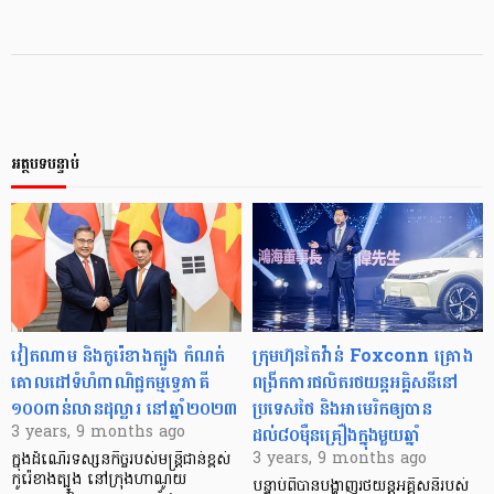
អត្ថបទបន្ទាប់
វៀតណាម និងកូរ៉េខាងត្បូង កំណត់
ក្រុមហ៊ុនតៃវ៉ាន់ Foxconn គ្រោង
គោលដៅទំហំពាណិជ្ជកម្មទ្វេភាគី
ពង្រីកការផលិតរថយន្តអគ្គិសនីនៅ
១០០ពាន់លានដុល្លារ នៅឆ្នាំ២០២៣
ប្រទេសថៃ និងអាមេរិកឲ្យបាន
ដល់៨០ម៉ឺនគ្រឿងក្នុងមួយឆ្នាំ
3 years, 9 months ago
3 years, 9 months ago
ក្នុងដំណើរទស្សនកិច្ចរបស់មន្ត្រីជាន់ខ្ពស់
កូរ៉េខាងត្បូង នៅក្រុងហាណូយ
បន្ទាប់ពីបានបង្ហាញរថយន្តអគ្គិសនីរបស់