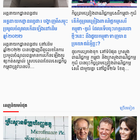
អគ្គនាយកដ្ឋានពន្ធដារ
កិច្ចព្រមព្រៀងពាណិជ្ជកម្មសេរីកម្ពុជា-កូរ៉េ
អគ្គនាយកដ្ឋានពន្ធដារ បង្ហាញពីសម្ទុះ
តើកិច្ចព្រមព្រៀងពាណិជ្ជកម្មសេរី
ប្រមូលចំណូលកើនឡើងនៅដើម
កម្ពុជា-កូរ៉េ ដែលទើបចុះហត្ថលេខា
ឆ្នាំ២០២២
ថ្មីៗនេះ នឹងជួយកម្ពុជាទាញបាន
ប្រយោជន៍អ្វីខ្លះ?
អគ្គនាយកដ្ឋានពន្ធដារ នៅដើម
ឆ្នាំ២០២២ បានបង្ហាញពីតួលេខនៃការ
ដូចការគ្រោងទុក នៅទីបំផុត ក្រសួង
ប្រមូលចំណូលពន្ធមានការកើនឡើងគួរ
ពាណិជ្ជកម្ម កម្ពុជា និងក្រសួងពាណិជ្ជកម្ម
ឲ្យកត់សម្គាល់ ស្របពេលដែលសេដ្ឋកិច្ច
កូរ៉េ បានចុះកិច្ចព្រមព្រៀងពាណិជ្ជកម្ម
កម្ពុជាត្រូវបានបើ…
សេរី ជាមួយគ្នា នៅថ្ងៃទី២៦ ខែតុ…
ពេញនិយមបំផុត
ច្រើនទៀត