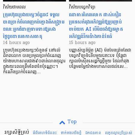
វិស័យថាមពល
វិស័យបច្ចេកវិទ្យា
ក្រុមហ៊ុនប្រេងយក្សៗចំនួន៨ ទទួល
ធនាគារពិភពលោក ដាស់តឿន
បានប្រាក់ចំណេញកប់ក្តោងពីសង្គ្រាម
ប្រទេសកំពុងអភិវឌ្ឍន៍ឱ្យប្រញាប់
ខណៈអ្នកជំនាញទាមទារឱ្យសង
ចាប់យក AI បើមិនចង់ឱ្យគម្លាត
ថ្លៃខូចខាតអាកាសធាតុ
អភិវឌ្ឍន៍រីកប៉ោងកាន់តែធំ
14 hours ago
15 hours ago
ក្រុមហ៊ុនប្រេងយក្សៗចំនួន៨ នៅលើ
បញ្ញាសិប្បនិម្មិត (AI) មិនមែនត្រឹមតែជា
ពិភពលោក បានប្រមូលប្រាក់ចំណេញ
បច្ចេកវិទ្យាទំនើបមួយនោះទេ ប៉ុន្តែជា
យ៉ាងមហាសាលជាង៩០ពាន់លានដុល្លារ
ក្បាលម៉ាស៊ីនសេដ្ឋកិច្ចថ្មីមួយ ដែលកំពុង
ក្នុងរយៈពេលត្រឹមតែ៣ខែប៉ុណ្ណោះ។
បន្ថែមតម្លៃយ៉ាងមហាសាលដល់សេ…
កំណើនប្រាក់ចំណេញ…
Top
រក្សាសិទ្ធិគ្រប់
អំពីគេហទំព័រនេះ
ទាក់ទងយើងខ្ញំ
ឯកជនភាព
លក្ខខណ្ឌ​ប្រើ​ប្រាស់