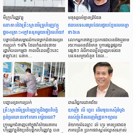
មីក្រូ​ហិរញ្ញវត្ថុ
មនុស្ស​ធម៌​គ្មាន​ព្រំដែន
ធនាគារ​និង​គ្រឹះស្ថាន​មីក្រូ​ហិរញ្ញវត្ថុ​
ជន​បរទេស​៣​រូប​ដែល​ជួយ​ខ្មែរ​លេច​ធ្លោ​
ជួប«គ្រោះ»ក្តៅ​គគុក​មួយ​ទៀត​ហើយ!
ជាង​គេ
បន្ទាប់​ពី​រង​សម្ពាធ​​ពី​ការ​ទម្លាក់​ពិដាន​អត្រា​
លោកអ្នក​នាង​ខ្លះ​ប្រាកដ​ជា​បាន​​ដឹង​ឮ​តាម​
ការ​ប្រាក់ ១៨​% ដែល​កំណត់​ដោយ​
រយៈ​ការ​អាន​ព័ត៌មាន ឬ​ការ​ផ្សព្វផ្សាយ​
រដ្ឋាភិបាល​កម្ពុជា កាល​ពី​ពេល​ថ្មីៗ​នេះ
ផ្សេងៗ អំពី​ភាព​ល្បីល្បាញ​របស់​ជន​
ឥឡូវ​នេះ ធនាគ…
បរទេស​មួយ​ចំនួន ដែល…
បញ្ហា​អត្រា​ការប្រាក់
ពាណិជ្ជករជោគជ័យ
គ្រឹះស្ថាន​មីក្រូ​ហិរញ្ញវត្ថុ​នឹង​ជួប​វិបត្តិ​
ឧកញ៉ា លី ហួរ៖ ដើមទុនរកស៊ីដំបូង
ធ្ងន់ធ្ងរ​ឈាន​ទៅ​រក​ការ​ក្ស័យធន?
របស់ខ្ញុំកើតចេញពីជ្រូក១ក្បាល
ក្រុម​អ្នក​ជំនាញ​នៅ​ក្នុង​វិស័យ​ធនាគារ
និយាយ​ពី​ឈ្មោះ លី ហួរ មាន​ប្រជាជន​
ហិរញ្ញវត្ថុ​និង​ប្រតិបត្តិករ​ហិរញ្ញ​វត្ថុ បាន​​
ភាគ​ច្រើន ប្រាកដ​ជា​ស្គាល់​ច្បាស់​ណាស់