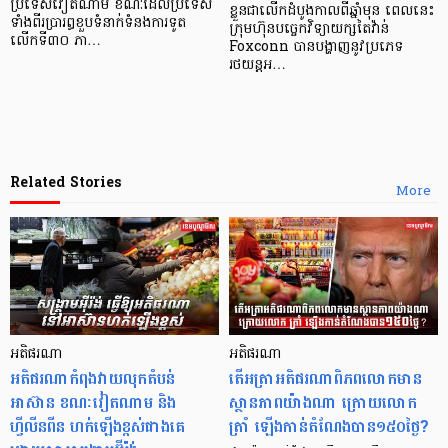
ប្រទេសវៀតណាម ខណៈដែលប្រទេស
ខ្លួនជាលើកដំបូងកាលពីឆ្នាំមុន ពេលនេះ
ទាំងពីរប្រារព្ធខួបទំនាក់ទំនងការទូត
ក្រុមហ៊ុនបច្ចេកវិទ្យាយក្សតៃវ៉ាន់
លើកទី៣០ ភា…
Foxconn បានបង្ហាញនូវប្រភេទ
រថយន្តអ…
Related Stories
More
អតិផរណា
អតិផរណា
អតិផរណាកំពុងវាយលុកតំបន់
តើអត្រាអតិផរណាពិភពលោកមាន
អាស៊ាន ខណៈវៀតណាម និង
ស្ថានភាពយ៉ាងណា ក្រោយលោក
ហ្វីលីនពីន ហក់ឡើងខ្ពស់ជាងគេ
ត្រាំ ឡើងកាន់តំណែងបាន១៥០ថ្ងៃ?